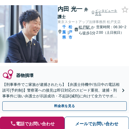
内田 光一
弁
インタビューを
見る
護士
東京スタートアップ法律事務所 松戸支店
千
松
松戸駅
か
営業時間：06:30~2
葉
戸
|
2:00（土日祝日）
ら徒歩1分
県
市
器物損壊
【刑事事件でご家族が逮捕されたら】【弁護士待機中/当日中の電話相
談可(予約制)】警察署への接見は即日対応のスピード重視、逮捕・刑
事事件に強い弁護士が示談成功・不起訴(減刑)に向けて全力でサポー
トします。【加害者側の相談専門】
料金表を見る
電話でお問い合わせ
メールでお問い合わせ