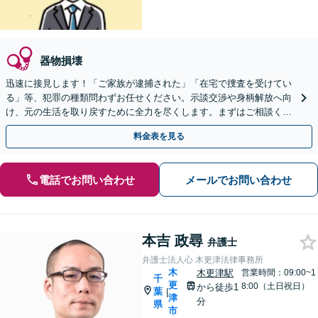
器物損壊
迅速に接見します！「ご家族が逮捕された」「在宅で捜査を受けてい
る」等、犯罪の種類問わずお任せください。示談交渉や身柄解放へ向
け、元の生活を取り戻すために全力を尽くします。まずはご相談くだ
さい【事前予約で休日・夜間面談可】
料金表を見る
電話でお問い合わせ
メールでお問い合わせ
本吉 政尋
弁護士
弁護士法人心 木更津法律事務所
木
木更津駅
営業時間：09:00~1
千
更
8:00（土日祝日）
から徒歩1
葉
|
津
分
県
市