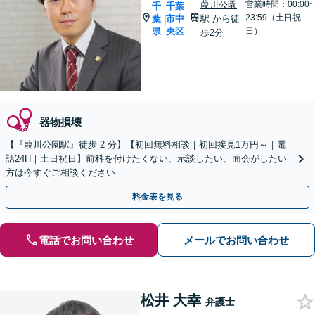
葭川公園
営業時間：00:00~
千
千葉
23:59（土日祝
葉
市中
駅
から徒
|
県
央区
日）
歩2分
器物損壊
【『葭川公園駅』徒歩 2 分】【初回無料相談｜初回接見1万円～｜電
話24H｜土日祝日】前科を付けたくない、示談したい、面会がしたい
方は今すぐご相談ください
料金表を見る
電話でお問い合わせ
メールでお問い合わせ
松井 大幸
弁護士