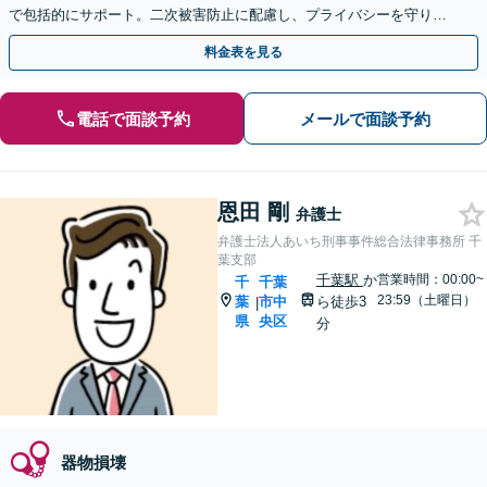
で包括的にサポート。二次被害防止に配慮し、プライバシーを守りな
がら対応◉オンライン相談可◉【千葉駅徒歩13分】
料金表を見る
電話で面談予約
メールで面談予約
恩田 剛
弁護士
弁護士法人あいち刑事事件総合法律事務所 千
葉支部
千葉駅
か
営業時間：00:00~
千
千葉
23:59（土曜日）
葉
市中
ら徒歩3
|
県
央区
分
器物損壊