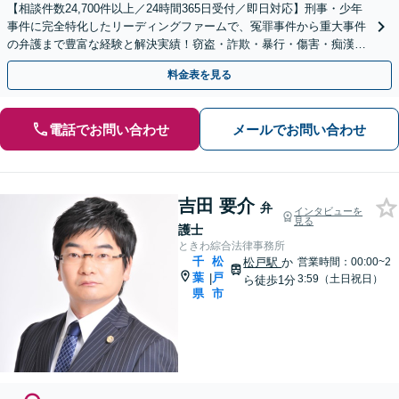
【相談件数24,700件以上／24時間365日受付／即日対応】刑事・少年
事件に完全特化したリーディングファームで、冤罪事件から重大事件
の弁護まで豊富な経験と解決実績！窃盗・詐欺・暴行・傷害・痴漢・
盗撮・薬物犯罪など幅広い分野に対応可能です！
料金表を見る
電話でお問い合わせ
メールでお問い合わせ
吉田 要介
弁
インタビューを
見る
護士
ときわ綜合法律事務所
千
松
松戸駅
か
営業時間：00:00~2
葉
戸
|
3:59（土日祝日）
ら徒歩1分
県
市