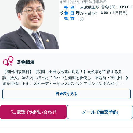
弁護士法人心 成田法律事務所
京成成田駅
営業時間：09:00~1
千
成
8:00（土日祝日）
葉
田
から徒歩4
|
県
市
分
器物損壊
【初回相談無料】【夜間・土日も迅速に対応！】元検事が在籍する弁
護士法人。法人内に培ったノウハウと知識を駆使し、不起訴・実刑回
避を目指します。スピーディーなレスポンスとアクションを心がけ、
最善の解決を目指します【電話相談可】
料金表を見る
電話でお問い合わせ
メールで面談予約