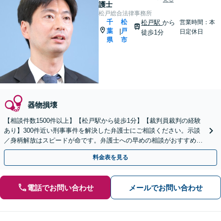
護士
松戸総合法律事務所
千
松
松戸駅
から
営業時間：本
葉
戸
|
日定休日
徒歩1分
県
市
器物損壊
【相談件数1500件以上】【松戸駅から徒歩1分】【裁判員裁判の経験
あり】300件近い刑事事件を解決した弁護士にご相談ください。示談
／身柄解放はスピードが命です。弁護士への早めの相談がおすすめ。
弁護士のセカンドオピニオンにも対応
料金表を見る
電話でお問い合わせ
メールでお問い合わせ