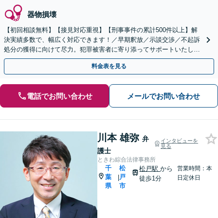
器物損壊
【初回相談無料】【接見対応重視】【刑事事件の累計500件以上】解
決実績多数で、幅広く対応できます！／早期釈放／示談交渉／不起訴
処分の獲得に向けて尽力。犯罪被害者に寄り添ってサポートいたしま
す【夜間・休日面談可】【西船橋駅3分】
料金表を見る
電話でお問い合わせ
メールでお問い合わせ
川本 雄弥
弁
インタビューを
見る
護士
ときわ綜合法律事務所
千
松
松戸駅
から
営業時間：本
葉
戸
|
日定休日
徒歩1分
県
市