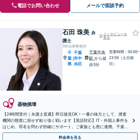
電話でお問い合わせ
メールで面談予約
石田 珠美
弁
インタビューを
見る
護士
Sfil法律事務所
千葉中央
営業時間：00:00~
千
千葉
23:59（土日祝
葉
市中
駅
から徒
|
県
央区
日）
歩3分
器物損壊
【24時間受付｜弁護士直通】即日接見OK！一番の味方として、捜査
機関の態度に屈せず粘り強く戦います【英語対応】IT・外国人事件を
はじめ、罪名を問わず的確にサポート。ご家族とも密に連携。千葉中
央警察署ほか幅広いエリアへ迅速対応【WEB面談可】
料金表を見る