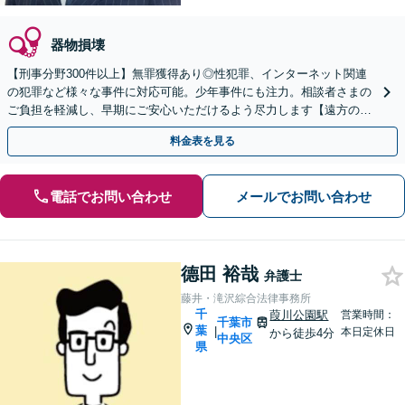
器物損壊
【刑事分野300件以上】無罪獲得あり◎性犯罪、インターネット関連
の犯罪など様々な事件に対応可能。少年事件にも注力。相談者さまの
ご負担を軽減し、早期にご安心いただけるよう尽力します【遠方のご
依頼可】【裁判員裁判の経験あり】【千葉中央駅4分】
料金表を見る
電話でお問い合わせ
メールでお問い合わせ
德田 裕哉
弁護士
藤井・滝沢綜合法律事務所
千
葭川公園駅
営業時間：
千葉市
葉
|
本日定休日
から徒歩4分
中央区
県