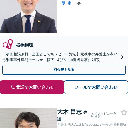
県
市
分
器物損壊
【初回相談無料／全国どこでもスピード対応】元検事の弁護士が率い
る刑事事件専門チームが、幅広い犯罪の加害者弁護に対応。
料金表を見る
電話でお問い合わせ
メールでお問い合わせ
大木 昌志
弁
インタビューを
見る
護士
弁護士法人ALG＆Associates 千葉法律事務所