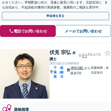
かせください」早期釈放に向け、迅速に接見に伺います。示談交渉に
も自信あり。不起訴処分獲得の実績多数。逮捕前のご相談も受付中
【夜間・休日面談可】【葭川公園駅5分】
料金表を見る
電話でお問い合わせ
メールでお問い合わせ
伏見 宗弘
弁
インタビューを
見る
護士
津田沼総合法律事務所
千
船
津田沼駅
から
営業時間：本
葉
橋
|
日定休日
徒歩2分
県
市
器物損壊