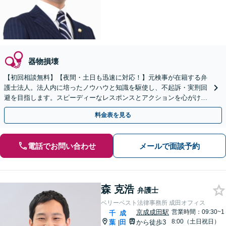
器物損壊
【初回相談無料】【夜間・土日も迅速に対応！】元検事が在籍する弁
護士法人。法人内に培ったノウハウと知識を駆使し、不起訴・実刑回
避を目指します。スピーディーなレスポンスとアクションを心がけ、
最善の解決を目指します【電話相談可】
料金表を見る
電話でお問い合わせ
メールで面談予約
森 克浩
弁護士
ベリーベスト法律事務所 成田オフィス
京成成田駅
営業時間：09:30~1
千
成
8:00（土日祝日）
葉
田
から徒歩3
|