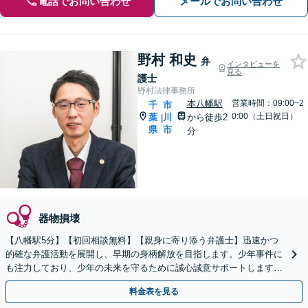
電話でお問い合わせ
メールでお問い合わせ
野村 和史
弁
インタビューを
見る
護士
野村法律事務所
本八幡駅
営業時間：09:00~2
千
市
0:00（土日祝日）
葉
川
から徒歩2
|
県
市
分
器物損壊
【八幡駅5分】【初回相談無料】【親身に寄り添う弁護士】迅速かつ
的確な弁護活動を展開し、早期の身柄解放を目指します。少年事件に
も注力しており、少年の未来を守るために誠心誠意サポートします。
刑事事件は時間との勝負です。すぐにご連絡ください。
料金表を見る