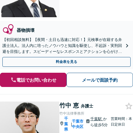
器物損壊
【初回相談無料】【夜間・土日も迅速に対応！】元検事が在籍する弁
護士法人。法人内に培ったノウハウと知識を駆使し、不起訴・実刑回
避を目指します。スピーディーなレスポンスとアクションを心がけ、
最善の解決を目指します【電話相談可】
料金表を見る
電話でお問い合わせ
メールで面談予約
竹中 恵
弁護士
竹中法律事務所
千
千葉駅
か
営業時間：本
千葉市
葉
|
日定休日
ら徒歩5分
中央区
県