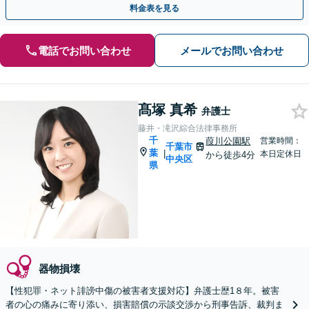
料金表を見る
電話でお問い合わせ
メールでお問い合わせ
髙塚 真希
弁護士
藤井・滝沢綜合法律事務所
千
葭川公園駅
営業時間：
千葉市
葉
|
本日定休日
から徒歩4分
中央区
県
器物損壊
【性犯罪・ネット誹謗中傷の被害者支援対応】弁護士歴1８年。被害
者の心の痛みに寄り添い、損害賠償の示談交渉から刑事告訴、裁判ま