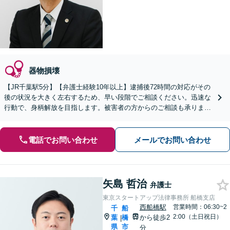
器物損壊
【JR千葉駅5分】【弁護士経験10年以上】逮捕後72時間の対応がその
後の状況を大きく左右するため、早い段階でご相談ください。迅速な
行動で、身柄解放を目指します。被害者の方からのご相談も承ります
【初回相談無料】
電話でお問い合わせ
メールでお問い合わせ
矢島 哲治
弁護士
東京スタートアップ法律事務所 船橋支店
西船橋駅
営業時間：06:30~2
千
船
2:00（土日祝日）
葉
橋
から徒歩2
|
県
市
分