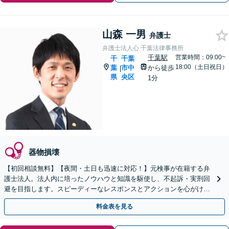
山森 一男
弁護士
弁護士法人心 千葉法律事務所
千葉駅
営業時間：09:00~
千
千葉
18:00（土日祝日）
葉
市中
から徒歩
|
県
央区
1分
器物損壊
【初回相談無料】【夜間・土日も迅速に対応！】元検事が在籍する弁
護士法人。法人内に培ったノウハウと知識を駆使し、不起訴・実刑回
避を目指します。スピーディーなレスポンスとアクションを心がけ、
最善の解決を目指します【電話相談可】
料金表を見る