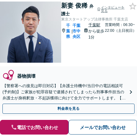
新妻 俊稀
弁
インタビューを
見る
護士
東京スタートアップ法律事務所 千葉支店
千葉駅
営業時間：06:30~
千
千葉
22:00（土日祝日）
葉
市中
から徒歩
|
県
央区
1分
器物損壊
【警察署への接見は即日対応】【弁護士待機中/当日中の電話相談可
(予約制)】ご家族が犯罪容疑で逮捕されてしまったら刑事事件担当の
弁護士が身柄釈放・不起訴獲得に向けて全力でサポートします。【毎
月100名以上の相談実績】【千葉県対応】
料金表を見る
電話でお問い合わせ
メールでお問い合わせ