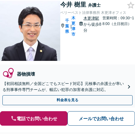
今井 樹里
弁護士
ベリーベスト法律事務所 木更津オフィス
木
木更津駅
営業時間：09:30~1
千
更
8:00（土日祝日）
から徒歩8
葉
|
津
分
県
市
器物損壊
【初回相談無料／全国どこでもスピード対応】元検事の弁護士が率い
る刑事事件専門チームが、幅広い犯罪の加害者弁護に対応。
料金表を見る
電話でお問い合わせ
メールでお問い合わせ