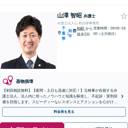
山澤 智昭
弁護士
弁護士法人心 柏法律事務所
千
柏駅
から
営業時間：09:00~18:
柏
葉
|
00（土日祝日）
徒歩2分
市
県
器物損壊
【初回相談無料】【夜間・土日も迅速に対応！】元検事が在籍する弁
護士法人。法人内に培ったノウハウと知識を駆使し、不起訴・実刑回
避を目指します。スピーディーなレスポンスとアクションを心がけ、
最善の解決を目指します【電話相談可】
料金表を見る