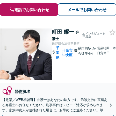
電話でお問い合わせ
メールでお問い合わせ
町田 耀一
弁
インタビューを
見る
護士
佐野総合法律事務所
千
県庁前駅
か
営業時間：本
千葉市
葉
|
日定休日
ら徒歩4分
中央区
県
器物損壊
【電話／WEB相談可】弁護士はあなたの味方です。示談交渉に実績あ
る弁護士へお任せください。刑事事件はスピード対応が求められま
す。家族や友人が逮捕された場合は、お早めにご連絡ください。即日
接見・早期釈放に努め、適切なサポートをいたします。