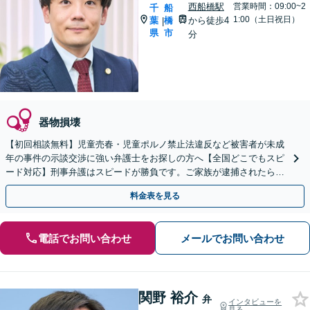
西船橋駅
営業時間：09:00~2
千
船
1:00（土日祝日）
葉
橋
から徒歩4
|
県
市
分
器物損壊
【初回相談無料】児童売春・児童ポルノ禁止法違反など被害者が未成
年の事件の示談交渉に強い弁護士をお探しの方へ【全国どこでもスピ
ード対応】刑事弁護はスピードが勝負です。ご家族が逮捕されたら一
刻も早くご相談ください【24時間365日相談受付】
料金表を見る
電話でお問い合わせ
メールでお問い合わせ
関野 裕介
弁
インタビューを
見る