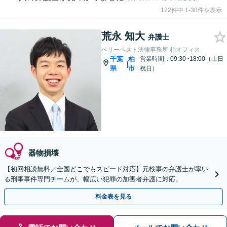
122件中 1-30件を表示
荒永 知大
弁護士
ベリーベスト法律事務所 柏オフィス
千葉
柏
営業時間：09:30~18:00（土日
|
県
市
祝日）
器物損壊
【初回相談無料／全国どこでもスピード対応】元検事の弁護士が率い
る刑事事件専門チームが、幅広い犯罪の加害者弁護に対応。
料金表を見る