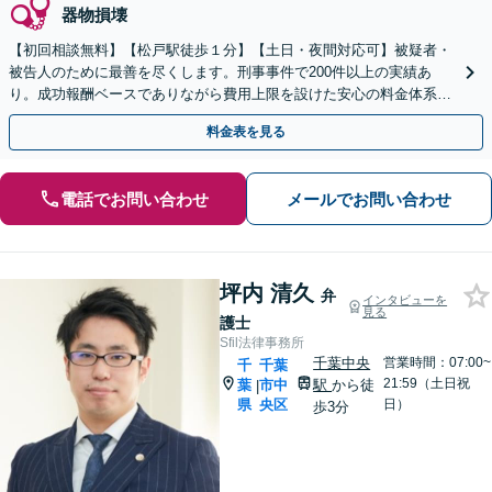
器物損壊
【初回相談無料】【松戸駅徒歩１分】【土日・夜間対応可】被疑者・
被告人のために最善を尽くします。刑事事件で200件以上の実績あ
り。成功報酬ベースでありながら費用上限を設けた安心の料金体系で
す。刑事被疑者援助制度も利用可能です。
料金表を見る
電話でお問い合わせ
メールでお問い合わせ
坪内 清久
弁
インタビューを
見る
護士
Sfil法律事務所
千葉中央
営業時間：07:00~
千
千葉
21:59（土日祝
葉
市中
駅
から徒
|
県
央区
日）
歩3分