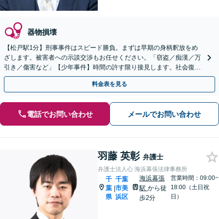
器物損壊
【松戸駅1分】刑事事件はスピード勝負。まずは早期の身柄釈放をめ
ざします。被害者への示談交渉もお任せください。「窃盗／痴漢／万
引き／傷害など」【少年事件】時間の許す限り接見します。社会復帰
を考えた解決を大事に。
料金表を見る
電話でお問い合わせ
メールでお問い合わせ
羽藤 英彰
弁護士
弁護士法人心 海浜幕張法律事務所
海浜幕張
営業時間：09:00~
千
千葉
18:00（土日祝
葉
市美
駅
から徒
|
県
浜区
日）
歩2分