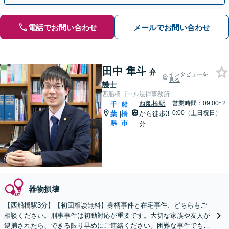
電話でお問い合わせ
メールでお問い合わせ
田中 隼斗
弁
インタビューを
見る
護士
西船橋ゴール法律事務所
西船橋駅
営業時間：09:00~2
千
船
0:00（土日祝日）
葉
橋
から徒歩3
|
県
市
分
器物損壊
【西船橋駅3分】【初回相談無料】身柄事件と在宅事件、どちらもご
相談ください。刑事事件は初動対応が重要です。大切な家族や友人が
逮捕されたら、できる限り早めにご連絡ください。困難な事件でも粘