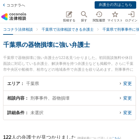
弁護士の方はこちら
ココナラへ
投稿する
探す
閲覧履歴
マイリスト
ログイン
ココナラ法律相談
千葉県で法律相談できる弁護士
千葉県で刑事事件に
千葉県の器物損壊に強い弁護士
千葉県で器物損壊に強い弁護士が122名見つかりました。初回面談無料や休日
面談に対応している弁護士、解決事例を持つ弁護士なども掲載中。さらに千葉
市中央区や船橋市、柏市などの地域条件で弁護士を絞り込めます。刑事事件に
関係する加害者側や少年事件、再犯・前科あり等の細かな分野での絞り込み検
索もでき便利です。特にベリーベスト法律事務所 柏オフィスの荒永 知大弁護士
エリア
千葉県
変更
や野村法律事務所の野村 和史弁護士、佐野総合法律事務所の町田 耀一弁護士の
プロフィール情報や弁護士費用、強みなどが注目されています。『千葉県で土
相談内容
刑事事件、器物損壊
変更
日や夜間に発生した器物損壊のトラブルを今すぐに弁護士に相談したい』『器
物損壊のトラブル解決の実績豊富な近くの弁護士を検索したい』『初回相談無
料で器物損壊を法律相談できる千葉県内の弁護士に相談予約したい』などでお
詳細条件
未選択
変更
困りの相談者さんにおすすめです。
122
人の弁護士が見つかりました
(検索結果について詳しくは
こちら
)