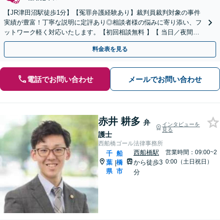
【JR津田沼駅徒歩1分】【冤罪弁護経験あり】裁判員裁判対象の事件
実績が豊富！丁寧な説明に定評あり◎相談者様の悩みに寄り添い、フ
ットワーク軽く対応いたします。【初回相談無料 】【 当日／夜間も
相談可】【最短即日接見可】
料金表を見る
電話でお問い合わせ
メールでお問い合わせ
赤井 耕多
弁
インタビューを
見る
護士
西船橋ゴール法律事務所
西船橋駅
営業時間：09:00~2
千
船
0:00（土日祝日）
葉
橋
から徒歩3
|
県
市
分