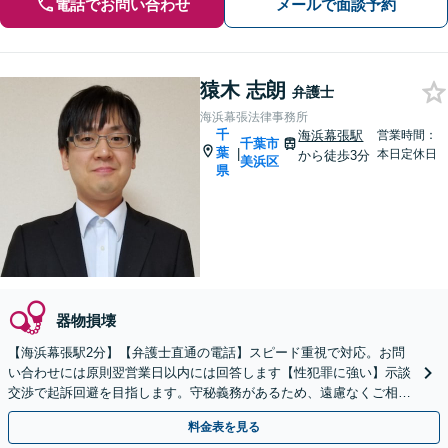
電話でお問い合わせ
メールで面談予約
猿木 志朗
弁護士
海浜幕張法律事務所
千
海浜幕張駅
営業時間：
千葉市
葉
|
本日定休日
から徒歩3分
美浜区
県
器物損壊
【海浜幕張駅2分】【弁護士直通の電話】スピード重視で対応。お問
い合わせには原則翌営業日以内には回答します【性犯罪に強い】示談
交渉で起訴回避を目指します。守秘義務があるため、遠慮なくご相談
ください【日曜面談可】【原則初回面談無料】
料金表を見る