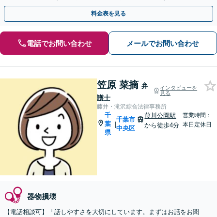
り強く対応し、より良い結果を目指します。
料金表を見る
電話でお問い合わせ
メールでお問い合わせ
笠原 菜摘
弁
インタビューを
見る
護士
藤井・滝沢綜合法律事務所
千
葭川公園駅
営業時間：
千葉市
葉
|
本日定休日
から徒歩4分
中央区
県
器物損壊
【電話相談可】「話しやすさを大切にしています。まずはお話をお聞