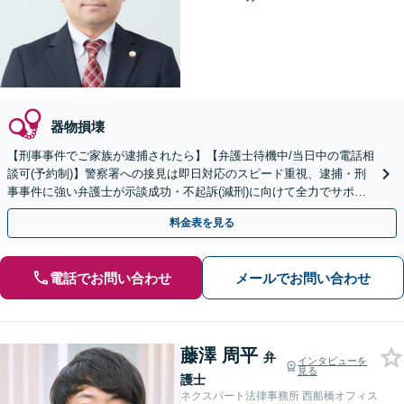
器物損壊
【刑事事件でご家族が逮捕されたら】【弁護士待機中/当日中の電話相
談可(予約制)】警察署への接見は即日対応のスピード重視、逮捕・刑
事事件に強い弁護士が示談成功・不起訴(減刑)に向けて全力でサポー
トします。【加害者側の相談専門】
料金表を見る
電話でお問い合わせ
メールでお問い合わせ
藤澤 周平
弁
インタビューを
見る
護士
ネクスパート法律事務所 西船橋オフィス