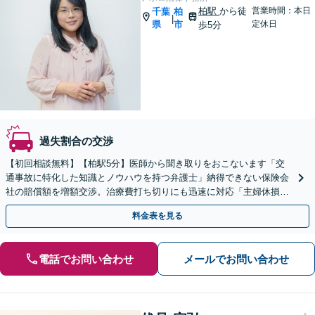
柏駅
から徒
営業時間：本日
千葉
柏
|
県
市
定休日
歩5分
過失割合の交渉
【初回相談無料】【柏駅5分】医師から聞き取りをおこないます「交
通事故に特化した知識とノウハウを持つ弁護士」納得できない保険会
社の賠償額を増額交渉。治療費打ち切りにも迅速に対応「主婦休損で
賠償金を増額」【完全成功報酬あり】【分割・後払い対応】
料金表を見る
電話でお問い合わせ
メールでお問い合わせ