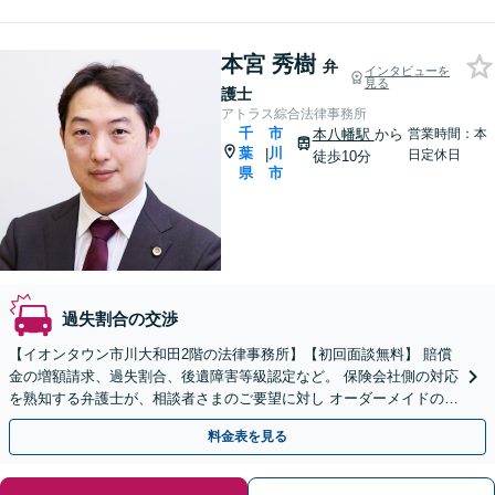
本宮 秀樹
弁
インタビューを
見る
護士
アトラス綜合法律事務所
千
市
本八幡駅
から
営業時間：本
葉
川
|
日定休日
徒歩10分
県
市
過失割合の交渉
【イオンタウン市川大和田2階の法律事務所】【初回面談無料】 賠償
金の増額請求、過失割合、後遺障害等級認定など。 保険会社側の対応
を熟知する弁護士が、相談者さまのご要望に対し オーダーメイドの解
決策を提案します。【電話相談可】
料金表を見る