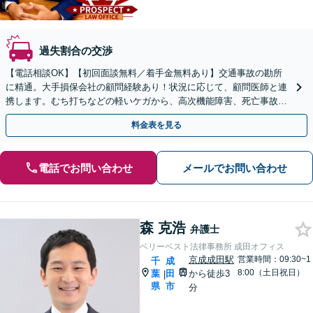
過失割合の交渉
【電話相談OK】【初回面談無料／着手金無料あり】交通事故の勘所
に精通。大手損保会社の顧問経験あり！状況に応じて、顧問医師と連
携します。むち打ちなどの軽いケガから、高次機能障害、死亡事故ま
で、ご相談ください【葭川公園駅5分】【弁護士特約OK】
料金表を見る
電話でお問い合わせ
メールでお問い合わせ
森 克浩
弁護士
ベリーベスト法律事務所 成田オフィス
京成成田駅
営業時間：09:30~1
千
成
8:00（土日祝日）
葉
田
から徒歩3
|
県
市
分