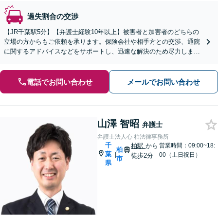
過失割合の交渉
【JR千葉駅5分】【弁護士経験10年以上】被害者と加害者のどちらの
立場の方からもご依頼を承ります。保険会社や相手方との交渉、通院
に関するアドバイスなどをサポートし、迅速な解決のため尽力します
【初回相談無料】
電話でお問い合わせ
メールでお問い合わせ
山澤 智昭
弁護士
弁護士法人心 柏法律事務所
千
柏駅
から
営業時間：09:00~18:
柏
葉
|
00（土日祝日）
徒歩2分
市
県