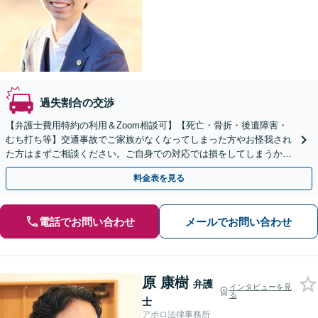
過失割合の交渉
【弁護士費用特約の利用＆Zoom相談可】【死亡・骨折・後遺障害・
むち打ち等】交通事故でご家族がなくなってしまった方やお怪我され
た方はまずご相談ください。ご自身での対応では損をしてしまうかも
しれません。代わりに交渉・手続きをし、負担を軽減。
料金表を見る
電話でお問い合わせ
メールでお問い合わせ
原 康樹
弁護
インタビューを見
る
士
アポロ法律事務所