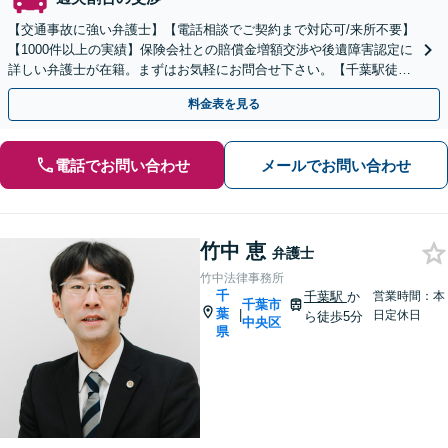
【交通事故に強い弁護士】【電話相談でご契約まで対応可/来所不要】
【1000件以上の実績】保険会社との賠償金増額交渉や後遺障害認定に
詳しい弁護士が在籍。まずはお気軽にお問合せ下さい。【千葉駅徒歩
1分】
料金表を見る
電話でお問い合わせ
メールでお問い合わせ
竹中 恵
弁護士
竹中法律事務所
千
千葉駅
か
営業時間：本
千葉市
葉
|
日定休日
ら徒歩5分
中央区
県