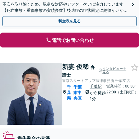
不安を取り除くため、親身な対応やアフターケアに注力しています
【死亡事故・重傷事故の実績多数】後遺症の症状固定に納得がいかな
い場合はご相談ください【夜間面談可】【バリアフリー対応】
料金表を見る
電話でお問い合わせ
新妻 俊稀
弁
インタビューを
見る
護士
東京スタートアップ法律事務所 千葉支店
千葉駅
営業時間：06:30~
千
千葉
22:00（土日祝日）
葉
市中
から徒歩
|
県
央区
1分
過失割合の交渉