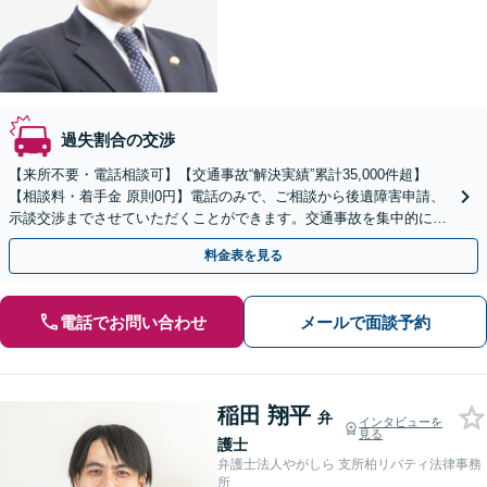
過失割合の交渉
【来所不要・電話相談可】【交通事故“解決実績”累計35,000件超】
【相談料・着手金 原則0円】電話のみで、ご相談から後遺障害申請、
示談交渉までさせていただくことができます。交通事故を集中的に取
り扱っている弁護士が全力でサポート！
料金表を見る
電話でお問い合わせ
メールで面談予約
稲田 翔平
弁
インタビューを
見る
護士
弁護士法人やがしら 支所柏リバティ法律事務
所