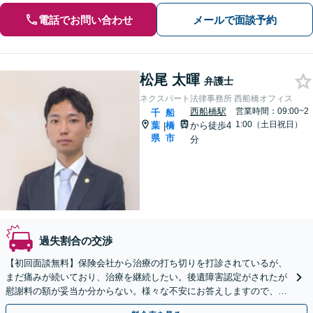
電話でお問い合わせ
メールで面談予約
松尾 太暉
弁護士
ネクスパート法律事務所 西船橋オフィス
西船橋駅
営業時間：09:00~2
千
船
1:00（土日祝日）
葉
橋
から徒歩4
|
県
市
分
過失割合の交渉
【初回面談無料】保険会社から治療の打ち切りを打診されているが、
まだ痛みが続いており、治療を継続したい。後遺障害認定がされたが
慰謝料の額が妥当か分からない。様々な不安にお答えしますので、お
気軽にご連絡ください。ご相談・着手金は無料です。