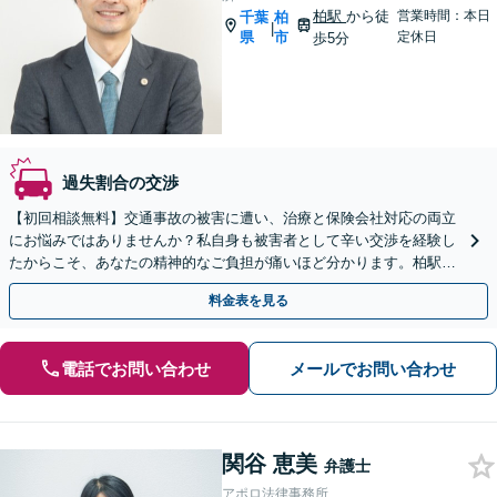
柏駅
から徒
営業時間：本日
千葉
柏
|
県
市
定休日
歩5分
過失割合の交渉
【初回相談無料】交通事故の被害に遭い、治療と保険会社対応の両立
にお悩みではありませんか？私自身も被害者として辛い交渉を経験し
たからこそ、あなたの精神的なご負担が痛いほど分かります。柏駅徒
歩5分、弁護士費用特約で実質負担0円も可能です。
料金表を見る
電話でお問い合わせ
メールでお問い合わせ
関谷 恵美
弁護士
アポロ法律事務所