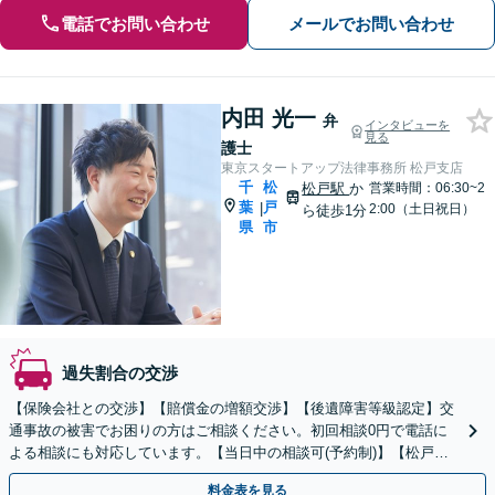
電話でお問い合わせ
メールでお問い合わせ
内田 光一
弁
インタビューを
見る
護士
東京スタートアップ法律事務所 松戸支店
千
松
松戸駅
か
営業時間：06:30~2
葉
戸
|
2:00（土日祝日）
ら徒歩1分
県
市
過失割合の交渉
【保険会社との交渉】【賠償金の増額交渉】【後遺障害等級認定】交
通事故の被害でお困りの方はご相談ください。初回相談0円で電話に
よる相談にも対応しています。【当日中の相談可(予約制)】【松戸駅
徒歩1分】
料金表を見る