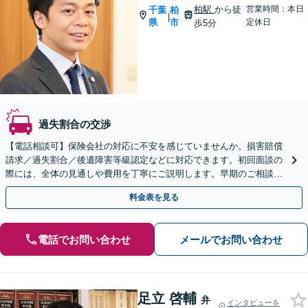
柏駅
から徒
営業時間：本日
千葉
柏
|
県
市
定休日
歩5分
過失割合の交渉
【電話相談可】保険会社の対応に不安を感じていませんか。損害賠償
請求／過失割合／後遺障害等級認定などに対応できます。初回面談の
際には、全体の見通しや費用を丁寧にご説明します。早期のご相談で
選択肢も広がります【柏駅5分】
料金表を見る
電話でお問い合わせ
メールでお問い合わせ
足立 啓輔
弁
インタビューを