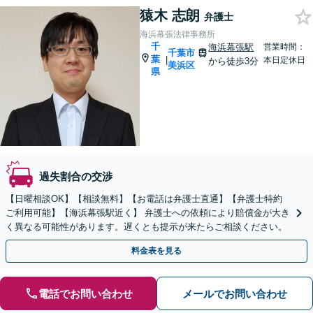
猿木 志朗
弁護士
海浜幕張法律事務所
千
海浜幕張駅
営業時間：
千葉市
葉
|
本日定休日
から徒歩3分
美浜区
県
過失割合の交渉
【日曜相談OK】【相談無料】【お電話は弁護士直通】【弁護士特約
ご利用可能】【海浜幕張駅近く】 弁護士への依頼により賠償金が大き
く異なる可能性があります。遅くとも提示が来たらご相談ください。
料金表を見る
電話でお問い合わせ
メールでお問い合わせ