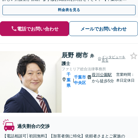
対応】
料金表を見る
電話でお問い合わせ
メールでお問い合わせ
辰野 樹市
弁
インタビューを
見る
護士
ファミリア総合法律事務所
千
葭川公園駅
営業時間：
千葉市
葉
|
本日定休日
から徒歩5分
中央区
県
過失割合の交渉
【電話相談可│初回無料】【加害者側に特化】依頼者さまとご家族の