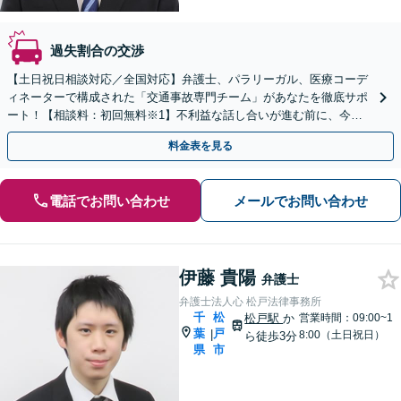
過失割合の交渉
【土日祝日相談対応／全国対応】弁護士、パラリーガル、医療コーデ
ィネーターで構成された「交通事故専門チーム」があなたを徹底サポ
ート！【相談料：初回無料※1】不利益な話し合いが進む前に、今す
ぐ相談！
料金表を見る
電話でお問い合わせ
メールでお問い合わせ
伊藤 貴陽
弁護士
弁護士法人心 松戸法律事務所
千
松
松戸駅
か
営業時間：09:00~1
葉
戸
|
8:00（土日祝日）
ら徒歩3分
県
市