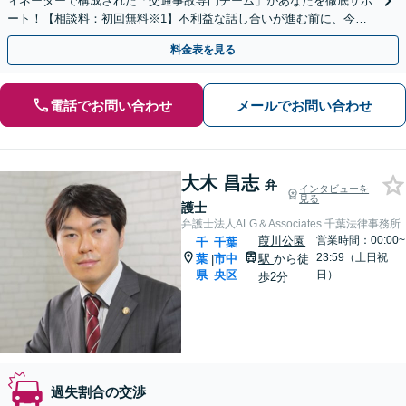
ィネーターで構成された「交通事故専門チーム」があなたを徹底サポ
ート！【相談料：初回無料※1】不利益な話し合いが進む前に、今す
ぐ相談！
料金表を見る
電話でお問い合わせ
メールでお問い合わせ
大木 昌志
弁
インタビューを
見る
護士
弁護士法人ALG＆Associates 千葉法律事務所
葭川公園
営業時間：00:00~
千
千葉
23:59（土日祝
葉
市中
駅
から徒
|
県
央区
日）
歩2分
過失割合の交渉