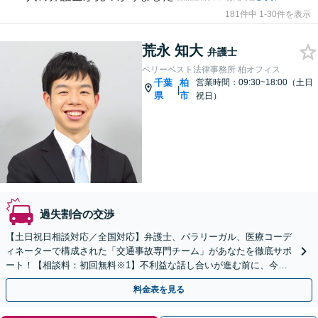
181件中 1-30件を表示
荒永 知大
弁護士
ベリーベスト法律事務所 柏オフィス
千葉
柏
営業時間：09:30~18:00（土日
|
県
市
祝日）
過失割合の交渉
【土日祝日相談対応／全国対応】弁護士、パラリーガル、医療コーデ
ィネーターで構成された「交通事故専門チーム」があなたを徹底サポ
ート！【相談料：初回無料※1】不利益な話し合いが進む前に、今す
ぐ相談！
料金表を見る