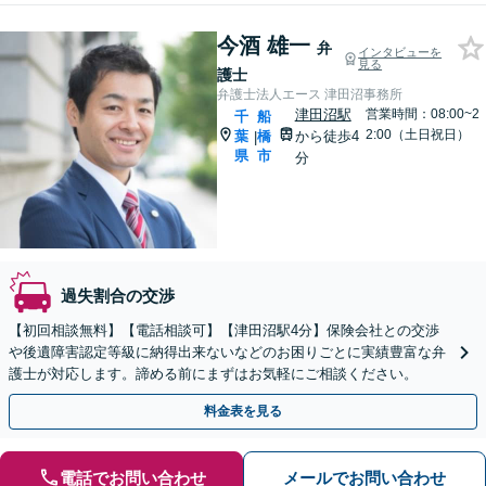
今酒 雄一
弁
インタビューを
見る
護士
弁護士法人エース 津田沼事務所
津田沼駅
営業時間：08:00~2
千
船
2:00（土日祝日）
葉
橋
から徒歩4
|
県
市
分
過失割合の交渉
【初回相談無料】【電話相談可】【津田沼駅4分】保険会社との交渉
や後遺障害認定等級に納得出来ないなどのお困りごとに実績豊富な弁
護士が対応します。諦める前にまずはお気軽にご相談ください。
料金表を見る
電話でお問い合わせ
メールでお問い合わせ