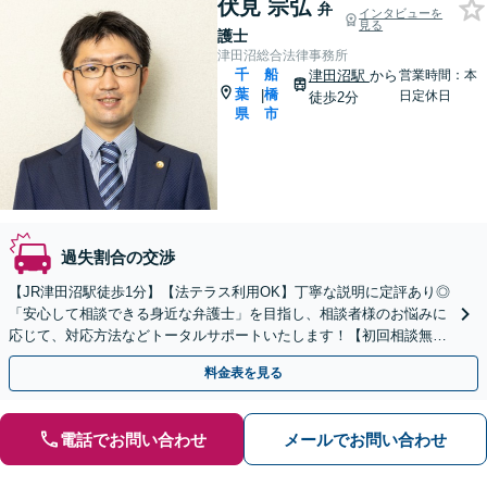
伏見 宗弘
弁
インタビューを
見る
護士
津田沼総合法律事務所
千
船
津田沼駅
から
営業時間：本
葉
橋
|
日定休日
徒歩2分
県
市
過失割合の交渉
【JR津田沼駅徒歩1分】【法テラス利用OK】丁寧な説明に定評あり◎
「安心して相談できる身近な弁護士」を目指し、相談者様のお悩みに
応じて、対応方法などトータルサポートいたします！【初回相談無料
】【24時間メール予約受付】
料金表を見る
電話でお問い合わせ
メールでお問い合わせ