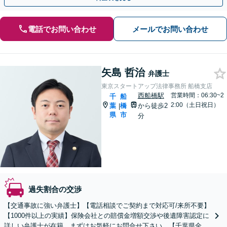
電話でお問い合わせ
メールでお問い合わせ
矢島 哲治
弁護士
東京スタートアップ法律事務所 船橋支店
西船橋駅
営業時間：06:30~2
千
船
2:00（土日祝日）
葉
橋
から徒歩2
|
県
市
分
過失割合の交渉
【交通事故に強い弁護士】【電話相談でご契約まで対応可/来所不要】
【1000件以上の実績】保険会社との賠償金増額交渉や後遺障害認定に
詳しい弁護士が在籍。まずはお気軽にお問合せ下さい。【千葉県全域