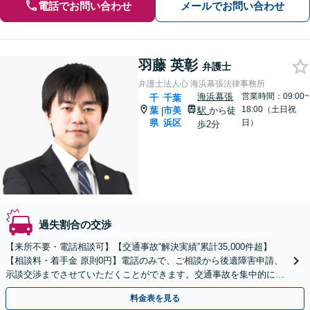
電話でお問い合わせ
メールでお問い合わせ
羽藤 英彰
弁護士
弁護士法人心 海浜幕張法律事務所
海浜幕張
営業時間：09:00~
千
千葉
18:00（土日祝
葉
市美
駅
から徒
|
県
浜区
日）
歩2分
過失割合の交渉
【来所不要・電話相談可】【交通事故“解決実績”累計35,000件超】
【相談料・着手金 原則0円】電話のみで、ご相談から後遺障害申請、
示談交渉までさせていただくことができます。交通事故を集中的に取
り扱っている弁護士が全力でサポート！
料金表を見る