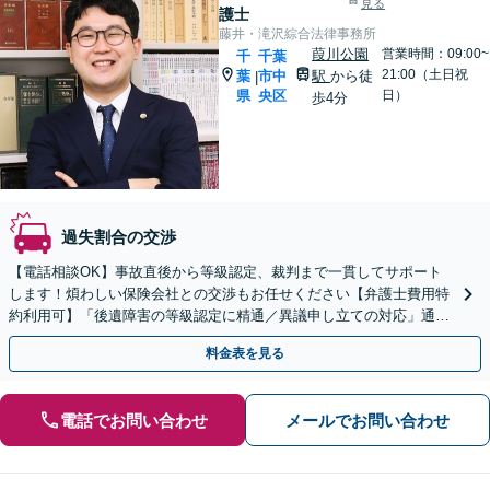
見る
護士
藤井・滝沢綜合法律事務所
葭川公園
営業時間：09:00~
千
千葉
21:00（土日祝
葉
市中
駅
から徒
|
県
央区
日）
歩4分
過失割合の交渉
【電話相談OK】事故直後から等級認定、裁判まで一貫してサポート
します！煩わしい保険会社との交渉もお任せください【弁護士費用特
約利用可】「後遺障害の等級認定に精通／異議申し立ての対応」通院
に関するアドバイスも！【休日・夜間面談可】
料金表を見る
電話でお問い合わせ
メールでお問い合わせ