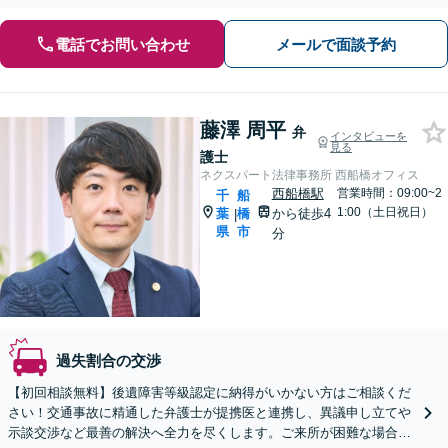
電話でお問い合わせ
メールで面談予約
藤澤 周平
弁
インタビューを
見る
護士
ネクスパート法律事務所 西船橋オフィス
西船橋駅
営業時間：09:00~2
千
船
1:00（土日祝日）
葉
橋
から徒歩4
|
県
市
分
過失割合の交渉
【初回相談無料】後遺障害等級認定に納得がいかない方はご相談くだ
さい！交通事故に精通した弁護士が提携医と連携し、異議申し立てや
示談交渉など最善の解決へ全力を尽くします。ご来所が困難な場合も