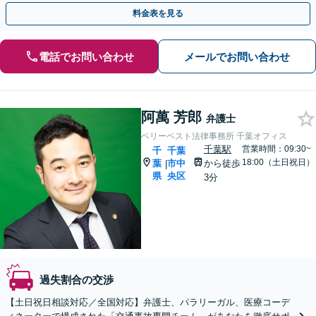
柔軟に対応します。【電話・WEB面談可】
料金表を見る
電話でお問い合わせ
メールでお問い合わせ
阿萬 芳郎
弁護士
ベリーベスト法律事務所 千葉オフィス
千葉駅
営業時間：09:30~
千
千葉
18:00（土日祝日）
葉
市中
から徒歩
|
県
央区
3分
過失割合の交渉
【土日祝日相談対応／全国対応】弁護士、パラリーガル、医療コーデ