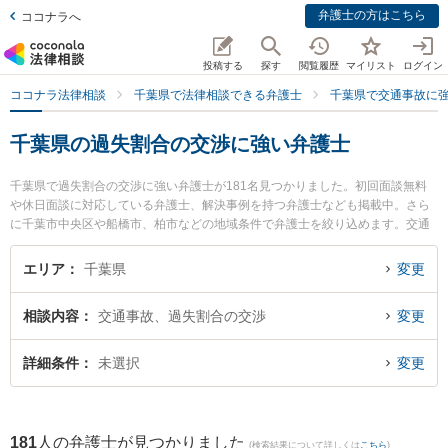
弁護士の方はこちら
ココナラへ
投稿する
探す
閲覧履歴
マイリスト
ログイン
ココナラ法律相談
千葉県で法律相談できる弁護士
千葉県で交通事故に
千葉県の過失割合の交渉に強い弁護士
千葉県で過失割合の交渉に強い弁護士が181名見つかりました。初回面談無料
や休日面談に対応している弁護士、解決事例を持つ弁護士なども掲載中。さら
に千葉市中央区や船橋市、柏市などの地域条件で弁護士を絞り込めます。交通
事故に関係する自動車事故やバイク事故、自転車事故等の細かな分野での絞り
込み検索もでき便利です。特にベリーベスト法律事務所 柏オフィスの荒永 知大
エリア
千葉県
変更
弁護士や東京スタートアップ法律事務所 松戸支店の内田 光一弁護士、東京スタ
ートアップ法律事務所 船橋支店の矢島 哲治弁護士のプロフィール情報や弁護士
相談内容
交通事故、過失割合の交渉
変更
費用、強みなどが注目されています。『千葉県で土日や夜間に発生した過失割
合の交渉のトラブルを今すぐに弁護士に相談したい』『過失割合の交渉のトラ
ブル解決の実績豊富な近くの弁護士を検索したい』『初回相談無料で過失割合
詳細条件
未選択
変更
の交渉を法律相談できる千葉県内の弁護士に相談予約したい』などでお困りの
相談者さんにおすすめです。
181
人の弁護士が見つかりました
(検索結果について詳しくは
こちら
)