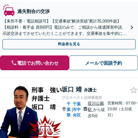
過失割合の交渉
【来所不要・電話相談可】【交通事故“解決実績”累計35,000件超】
【相談料・着手金 原則0円】電話のみで、ご相談から後遺障害申請、
示談交渉までさせていただくことができます。交通事故を集中的に取
り扱っている弁護士が全力でサポート！
料金表を見る
電話でお問い合わせ
メールで面談予約
坂口 靖
弁護士
プロスペクト法律事務所
葭川公園
営業時間：07:00~
千
千葉
23:00（土日祝
葉
市中
駅
から徒
|
県
央区
日）
歩5分