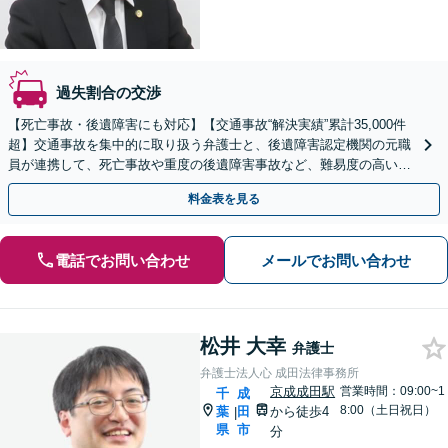
過失割合の交渉
【死亡事故・後遺障害にも対応】【交通事故“解決実績”累計35,000件
超】交通事故を集中的に取り扱う弁護士と、後遺障害認定機関の元職
員が連携して、死亡事故や重度の後遺障害事故など、難易度の高い事
案についても対応させていただきます。
料金表を見る
電話でお問い合わせ
メールでお問い合わせ
松井 大幸
弁護士
弁護士法人心 成田法律事務所
京成成田駅
営業時間：09:00~1
千
成
8:00（土日祝日）
葉
田
から徒歩4
|
県
市
分