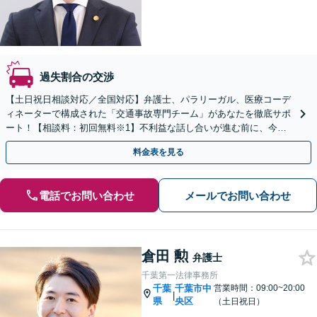
過失割合の交渉
【土日祝日相談対応／全国対応】弁護士、パラリーガル、医療コーデ
ィネーターで構成された「交通事故専門チーム」があなたを徹底サポ
ート！【相談料：初回無料※1】不利益な話し合いが進む前に、今す
ぐ相談！
料金表を見る
電話でお問い合わせ
メールでお問い合わせ
倉田 勲
弁護士
千葉第一法律事務所
千葉
千葉市中
営業時間：09:00~20:00
|
県
央区
（土日祝日）