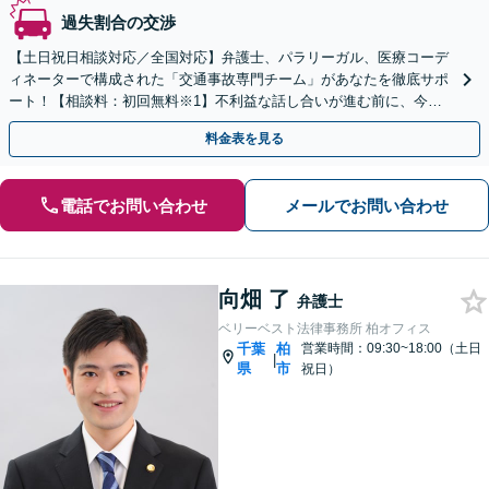
過失割合の交渉
【土日祝日相談対応／全国対応】弁護士、パラリーガル、医療コーデ
ィネーターで構成された「交通事故専門チーム」があなたを徹底サポ
ート！【相談料：初回無料※1】不利益な話し合いが進む前に、今す
ぐ相談！
料金表を見る
電話でお問い合わせ
メールでお問い合わせ
向畑 了
弁護士
ベリーベスト法律事務所 柏オフィス
千葉
柏
営業時間：09:30~18:00（土日
|
県
市
祝日）