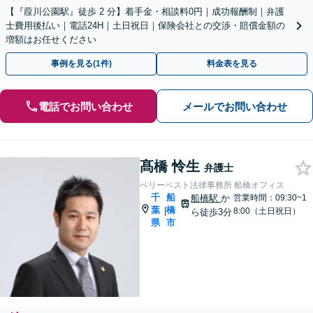
【『葭川公園駅』徒歩 2 分】着手金・相談料0円｜成功報酬制｜弁護
士費用後払い｜電話24H｜土日祝日｜保険会社との交渉・賠償金額の
増額はお任せください
事例を見る(1件)
料金表を見る
電話でお問い合わせ
メールでお問い合わせ
髙橋 怜生
弁護士
ベリーベスト法律事務所 船橋オフィス
千
船
船橋駅
か
営業時間：09:30~1
葉
橋
|
8:00（土日祝日）
ら徒歩3分
県
市