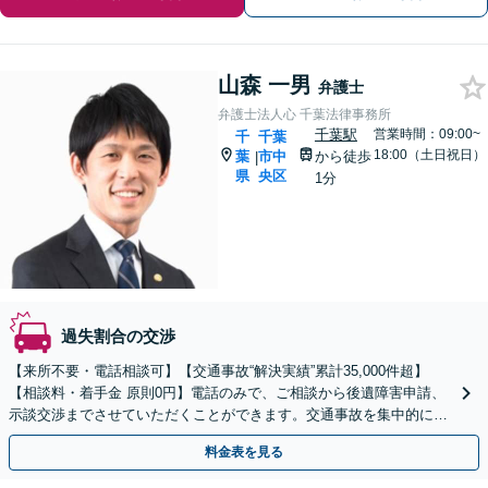
山森 一男
弁護士
弁護士法人心 千葉法律事務所
千葉駅
営業時間：09:00~
千
千葉
18:00（土日祝日）
葉
市中
から徒歩
|
県
央区
1分
過失割合の交渉
【来所不要・電話相談可】【交通事故“解決実績”累計35,000件超】
【相談料・着手金 原則0円】電話のみで、ご相談から後遺障害申請、
示談交渉までさせていただくことができます。交通事故を集中的に取
り扱っている弁護士が全力でサポート！
料金表を見る