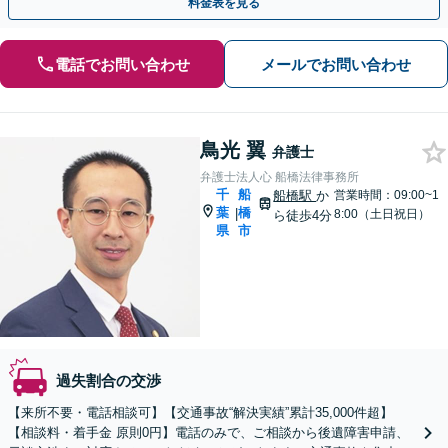
料金表を見る
電話でお問い合わせ
メールでお問い合わせ
鳥光 翼
弁護士
弁護士法人心 船橋法律事務所
千
船
船橋駅
か
営業時間：09:00~1
葉
橋
|
8:00（土日祝日）
ら徒歩4分
県
市
過失割合の交渉
【来所不要・電話相談可】【交通事故“解決実績”累計35,000件超】
【相談料・着手金 原則0円】電話のみで、ご相談から後遺障害申請、