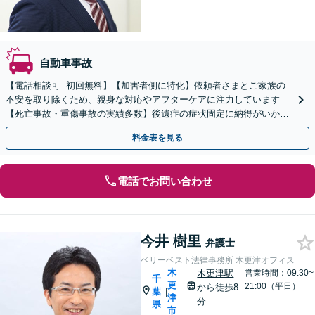
自動車事故
【電話相談可│初回無料】【加害者側に特化】依頼者さまとご家族の
不安を取り除くため、親身な対応やアフターケアに注力しています
【死亡事故・重傷事故の実績多数】後遺症の症状固定に納得がいかな
い場合はご相談ください【夜間面談可】【バリアフリー対応】
料金表を見る
電話でお問い合わせ
今井 樹里
弁護士
ベリーベスト法律事務所 木更津オフィス
木
木更津駅
営業時間：09:30~
千
更
21:00（平日）
から徒歩8
葉
|
津
分
県
市