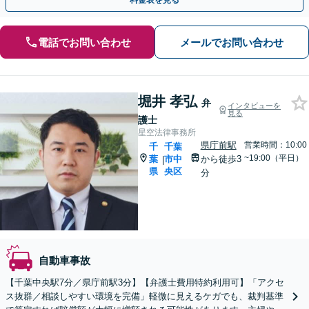
料金表を見る
電話でお問い合わせ
メールでお問い合わせ
堀井 孝弘
弁
インタビューを
見る
護士
星空法律事務所
県庁前駅
営業時間：10:00
千
千葉
~19:00（平日）
葉
市中
から徒歩3
|
県
央区
分
自動車事故
【千葉中央駅7分／県庁前駅3分】【弁護士費用特約利用可】「アクセ
ス抜群／相談しやすい環境を完備」軽微に見えるケガでも、裁判基準