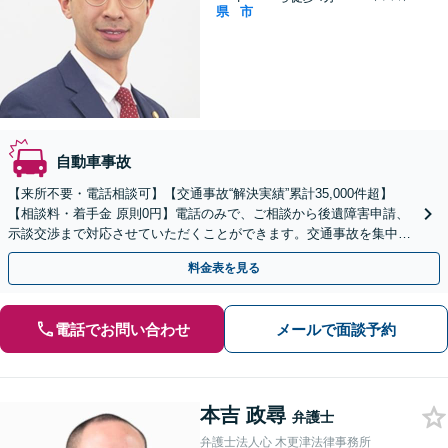
県
市
自動車事故
【来所不要・電話相談可】【交通事故“解決実績”累計35,000件超】
【相談料・着手金 原則0円】電話のみで、ご相談から後遺障害申請、
示談交渉まで対応させていただくことができます。交通事故を集中的
に取り扱っている弁護士が全力でサポート！
料金表を見る
電話でお問い合わせ
メールで面談予約
本吉 政尋
弁護士
弁護士法人心 木更津法律事務所