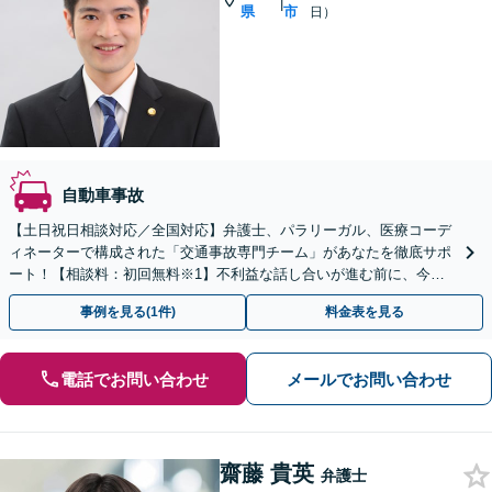
|
県
市
日）
自動車事故
【土日祝日相談対応／全国対応】弁護士、パラリーガル、医療コーデ
ィネーターで構成された「交通事故専門チーム」があなたを徹底サポ
ート！【相談料：初回無料※1】不利益な話し合いが進む前に、今す
ぐ相談！
事例を見る(1件)
料金表を見る
電話でお問い合わせ
メールでお問い合わせ
齋藤 貴英
弁護士