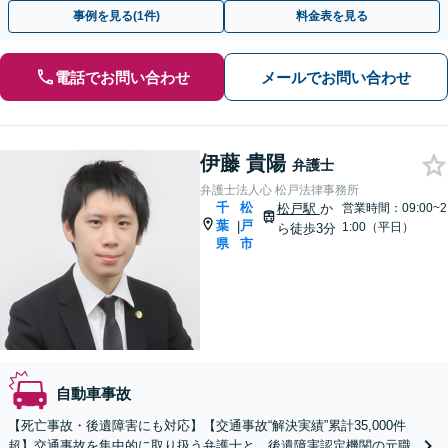
ぐ相談！
事例を見る(1件)
料金表を見る
電話でお問い合わせ
メールでお問い合わせ
伊藤 貴陽
弁護士
弁護士法人心 松戸法律事務所
千
松
松戸駅
か
営業時間：09:00~2
葉
戸
|
1:00（平日）
ら徒歩3分
県
市
自動車事故
【死亡事故・後遺障害にも対応】【交通事故“解決実績”累計35,000件
超】交通事故を集中的に取り扱う弁護士と、後遺障害認定機関の元職