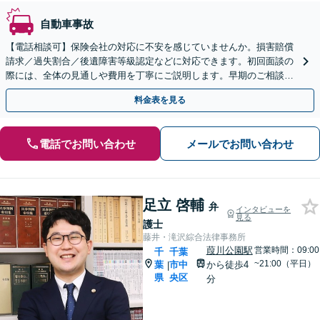
自動車事故
【電話相談可】保険会社の対応に不安を感じていませんか。損害賠償
請求／過失割合／後遺障害等級認定などに対応できます。初回面談の
際には、全体の見通しや費用を丁寧にご説明します。早期のご相談で
選択肢も広がります【柏駅5分】
料金表を見る
電話でお問い合わせ
メールでお問い合わせ
足立 啓輔
弁
インタビューを
見る
護士
藤井・滝沢綜合法律事務所
葭川公園駅
営業時間：09:00
千
千葉
~21:00（平日）
葉
市中
から徒歩4
|
県
央区
分