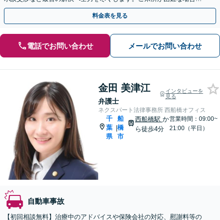
柔軟に対応します。【電話・WEB面談可】
料金表を見る
電話でお問い合わせ
メールでお問い合わせ
金田 美津江
インタビューを
見る
弁護士
ネクスパート法律事務所 西船橋オフィス
千
船
西船橋駅
か
営業時間：09:00~
葉
橋
|
21:00（平日）
ら徒歩4分
県
市
自動車事故
【初回相談無料】治療中のアドバイスや保険会社の対応、慰謝料等の