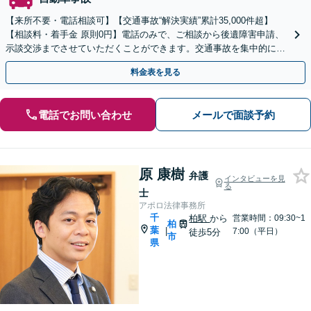
【来所不要・電話相談可】【交通事故“解決実績”累計35,000件超】
【相談料・着手金 原則0円】電話のみで、ご相談から後遺障害申請、
示談交渉までさせていただくことができます。交通事故を集中的に取
り扱っている弁護士が全力でサポート！
料金表を見る
電話でお問い合わせ
メールで面談予約
原 康樹
弁護
インタビューを見
る
士
アポロ法律事務所
千
柏駅
から
営業時間：09:30~1
柏
葉
|
7:00（平日）
徒歩5分
市
県