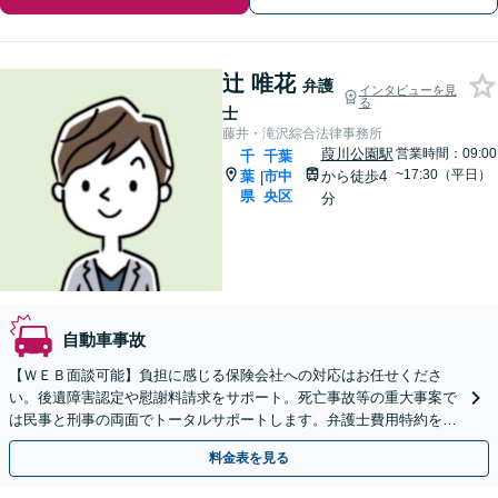
辻 唯花
弁護
インタビューを見
る
士
藤井・滝沢綜合法律事務所
葭川公園駅
営業時間：09:00
千
千葉
~17:30（平日）
葉
市中
から徒歩4
|
県
央区
分
自動車事故
【ＷＥＢ面談可能】負担に感じる保険会社への対応はお任せくださ
い。後遺障害認定や慰謝料請求をサポート。死亡事故等の重大事案で
は民事と刑事の両面でトータルサポートします。弁護士費用特約を使
えば実質負担ゼロ。まずはご相談ください。
料金表を見る