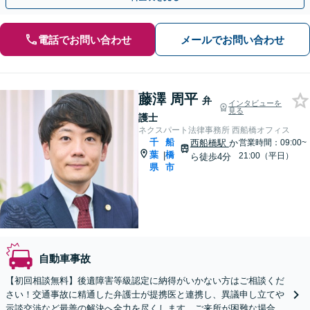
電話でお問い合わせ
メールでお問い合わせ
藤澤 周平
弁
インタビューを
見る
護士
ネクスパート法律事務所 西船橋オフィス
千
船
西船橋駅
か
営業時間：09:00~
葉
橋
|
21:00（平日）
ら徒歩4分
県
市
自動車事故
【初回相談無料】後遺障害等級認定に納得がいかない方はご相談くだ
さい！交通事故に精通した弁護士が提携医と連携し、異議申し立てや
示談交渉など最善の解決へ全力を尽くします。ご来所が困難な場合も