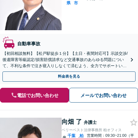
県
市
自動車事故
【初回相談無料】【松戸駅徒歩１分】【土日・夜間対応可】示談交渉/
後遺障害等級認定/損害賠償請求など交通事故のあらゆる問題につい
て、不利な条件で泣き寝入りしなくて済むよう、全力でサポートいた
します。
料金表を見る
電話でお問い合わせ
メールでお問い合わせ
向畑 了
弁護士
ベリーベスト法律事務所 柏オフィス
千葉
柏
営業時間：09:30~21:00（平