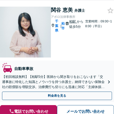
関谷 恵美
弁護士
アポロ法律事務所
千
柏駅
から
営業時間：09:00~1
柏
葉
|
8:00（平日）
徒歩5分
市
県
自動車事故
【初回相談無料】【柏駅5分】医師から聞き取りをおこないます「交
通事故に特化した知識とノウハウを持つ弁護士」納得できない保険会
社の賠償額を増額交渉。治療費打ち切りにも迅速に対応「主婦休損で
賠償金を増額」【完全成功報酬あり】【分割・後払い対応】
料金表を見る
電話でお問い合わせ
メールでお問い合わせ