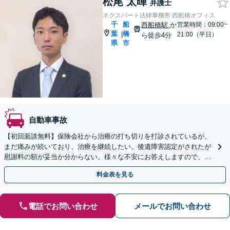
松尾 太暉
弁護士
ネクスパート法律事務所 西船橋オフィス
千
船
西船橋駅
か
営業時間：09:00~
葉
橋
|
21:00（平日）
ら徒歩4分
県
市
自動車事故
【初回面談無料】保険会社から治療の打ち切りを打診されているが、
まだ痛みが続いており、治療を継続したい。後遺障害認定がされたが
慰謝料の額が妥当か分からない。様々な不安にお答えしますので、お
気軽にご連絡ください。ご相談・着手金は無料です。
料金表を見る
電話でお問い合わせ
メールでお問い合わせ