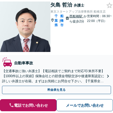
矢島 哲治
弁護士
東京スタートアップ法律事務所 船橋支店
千
船
西船橋駅
か
営業時間：06:30~
葉
橋
|
22:00（平日）
ら徒歩2分
県
市
自動車事故
【交通事故に強い弁護士】【電話相談でご契約まで対応可/来所不要】
【1000件以上の実績】保険会社との賠償金増額交渉や後遺障害認定に
詳しい弁護士が在籍。まずはお気軽にお問合せ下さい。【千葉県全域
対応】
料金表を見る
電話でお問い合わせ
メールでお問い合わせ