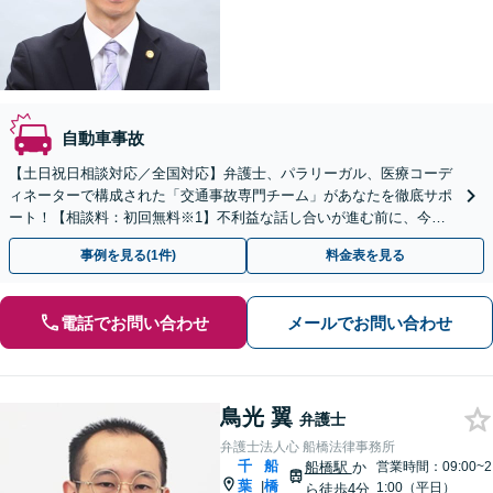
自動車事故
【土日祝日相談対応／全国対応】弁護士、パラリーガル、医療コーデ
ィネーターで構成された「交通事故専門チーム」があなたを徹底サポ
ート！【相談料：初回無料※1】不利益な話し合いが進む前に、今す
ぐ相談！
事例を見る(1件)
料金表を見る
電話でお問い合わせ
メールでお問い合わせ
鳥光 翼
弁護士
弁護士法人心 船橋法律事務所
千
船
船橋駅
か
営業時間：09:00~2
葉
橋
|
1:00（平日）
ら徒歩4分