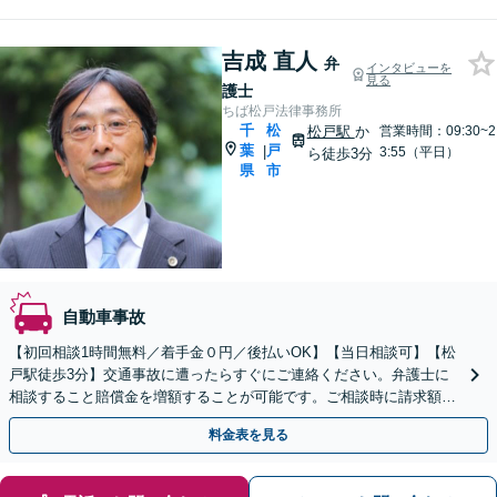
吉成 直人
弁
インタビューを
見る
護士
ちば松戸法律事務所
千
松
松戸駅
か
営業時間：09:30~2
葉
戸
|
3:55（平日）
ら徒歩3分
県
市
自動車事故
【初回相談1時間無料／着手金０円／後払いOK】【当日相談可】【松
戸駅徒歩3分】交通事故に遭ったらすぐにご連絡ください。弁護士に
相談すること賠償金を増額することが可能です。ご相談時に請求額の
シュミレーションも可能です。
料金表を見る