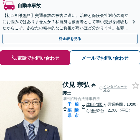
自動車事故
【初回相談無料】交通事故の被害に遭い、治療と保険会社対応の両立
にお悩みではありませんか？私自身も被害者として辛い交渉を経験し
たからこそ、あなたの精神的なご負担が痛いほど分かります。柏駅徒
歩5分、弁護士費用特約で実質負担0円も可能です。
料金表を見る
電話でお問い合わせ
メールでお問い合わせ
伏見 宗弘
弁
インタビューを
見る
護士
津田沼総合法律事務所
千
船
津田沼駅
か
営業時間：10:00~
葉
橋
|
21:00（平日）
ら徒歩2分
県
市