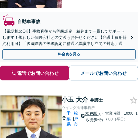
自動車事故
【電話相談OK】事故直後から等級認定、裁判まで一貫してサポート
します！煩わしい保険会社との交渉もお任せください【弁護士費用特
約利用可】「後遺障害の等級認定に精通／異議申し立ての対応」通院
に関するアドバイスも！【休日・夜間面談可】
料金表を見る
電話でお問い合わせ
メールでお問い合わせ
小玉 大介
弁護士
ウイング法律事務所
千
松
松戸駅
か
営業時間：10:00~1
葉
戸
|
7:00（平日）
ら徒歩6分
県
市