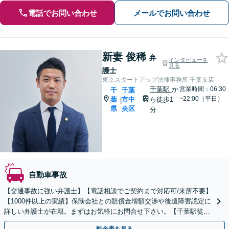
電話でお問い合わせ
メールでお問い合わせ
新妻 俊稀
弁
インタビューを
見る
護士
東京スタートアップ法律事務所 千葉支店
千葉駅
か
営業時間：06:30
千
千葉
~22:00（平日）
葉
市中
ら徒歩1
|
県
央区
分
自動車事故
【交通事故に強い弁護士】【電話相談でご契約まで対応可/来所不要】
【1000件以上の実績】保険会社との賠償金増額交渉や後遺障害認定に
詳しい弁護士が在籍。まずはお気軽にお問合せ下さい。【千葉駅徒歩
1分】