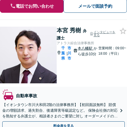
電話でお問い合わせ
メールで面談予約
本宮 秀樹
弁
インタビューを
見る
護士
アトラス綜合法律事務所
千
市
本八幡駅
か
営業時間：09:00~
葉
川
|
18:00（平日）
ら徒歩10分
県
市
自動車事故
【イオンタウン市川大和田2階の法律事務所】【初回面談無料】 賠償
金の増額請求、過失割合、後遺障害等級認定など。 保険会社側の対応
を熟知する弁護士が、相談者さまのご要望に対し オーダーメイドの解
決策を提案します。【電話相談可】
料金表を見る