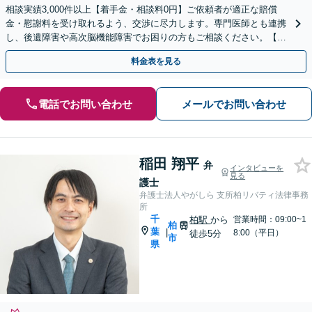
相談実績3,000件以上【着手金・相談料0円】ご依頼者が適正な賠償
金・慰謝料を受け取れるよう、交渉に尽力します。専門医師とも連携
し、後遺障害や高次脳機能障害でお困りの方もご相談ください。【成
功報酬型】
料金表を見る
電話でお問い合わせ
メールでお問い合わせ
稲田 翔平
弁
インタビューを
見る
護士
弁護士法人やがしら 支所柏リバティ法律事務
所
千
柏駅
から
営業時間：09:00~1
柏
葉
|
8:00（平日）
徒歩5分
市
県