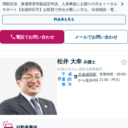
増額交渉、後遺障害等級認定申請、人身事故にお困りの方をトータル
サポート【全国対応可】お怪我で外出が難しい方も、出張相談・電話
相談で様々な不安にお答えします。【夜間・休日相談OK】
料金表を見る
電話でお問い合わせ
メールでお問い合わせ
松井 大幸
弁護士
弁護士法人心 成田法律事務所
千
成
京成成田駅
営業時間：09:00~
葉
田
|
21:00（平日）
から徒歩4分
県
市
自動車事故