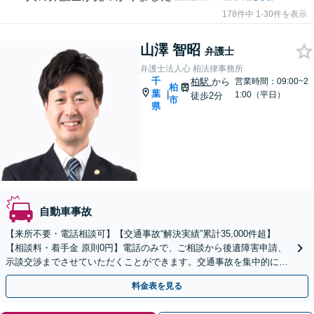
178件中 1-30件を表示
山澤 智昭
弁護士
弁護士法人心 柏法律事務所
千
柏駅
から
営業時間：09:00~2
柏
葉
|
1:00（平日）
徒歩2分
市
県
自動車事故
【来所不要・電話相談可】【交通事故“解決実績”累計35,000件超】
【相談料・着手金 原則0円】電話のみで、ご相談から後遺障害申請、
示談交渉までさせていただくことができます。交通事故を集中的に取
り扱っている弁護士が全力でサポート！
料金表を見る