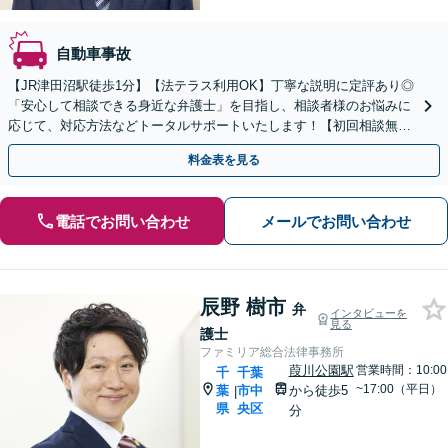
自動車事故
【JR津田沼駅徒歩1分】【法テラス利用OK】丁寧な説明に定評あり◎
「安心して相談できる身近な弁護士」を目指し、相談者様のお悩みに
応じて、対応方法などトータルサポートいたします！【初回相談無料
】【24時間メール予約受付】
料金表を見る
電話でお問い合わせ
メールでお問い合わせ
辰野 樹市
弁
インタビューを
見る
護士
ファミリア総合法律事務所
葭川公園駅
営業時間：10:00
千
千葉
~17:00（平日）
葉
市中
から徒歩5
|
県
央区
分