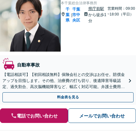
本千葉総合法律事務所
県庁前駅
営業時間：09:00
千
千葉
~18:00（平日）
葉
市中
から徒歩1
|
県
央区
分
自動車事故
【電話相談可】【初回相談無料】保険会社との交渉はお任せ。賠償金
アップを目指します。その他、治療費の打ち切り、後遺障害等級認
定、過失割合、高次脳機能障害など、幅広く対応可能。弁護士費用特
約も利用可【夜間・休日面談可】【本千葉駅徒歩３分】
料金表を見る
電話でお問い合わせ
メールでお問い合わせ