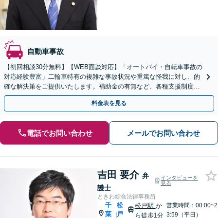
自動車事故
【初回相談30分無料】【WEB面談対応】「オートバイ・自転車事故の
対応経験豊富」二輪車特有の複雑な事故状況や重篤な怪我に対し、的
確な解決策をご提供いたします。補助金の有無など、各種支援制度の
ご案内を含めた包括的なサポート【休日・夜間相談可】
料金表を見る
電話でお問い合わせ
メールでお問い合わせ
吉田 要介
弁
インタビューを
見る
護士
ときわ綜合法律事務所
千
松
松戸駅
か
営業時間：00:00~2
葉
戸
|
3:59（平日）
ら徒歩1分