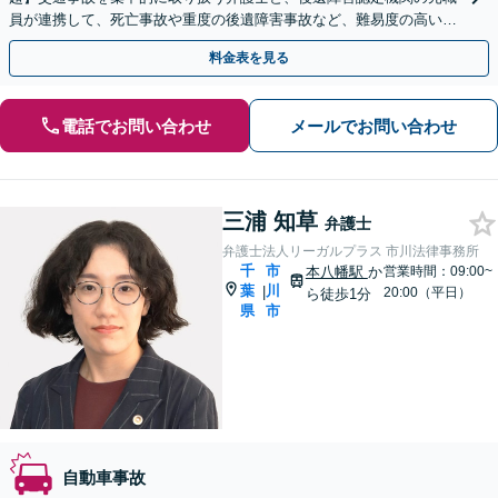
員が連携して、死亡事故や重度の後遺障害事故など、難易度の高い事
案についても対応させていただきます。
料金表を見る
電話でお問い合わせ
メールでお問い合わせ
三浦 知草
弁護士
弁護士法人リーガルプラス 市川法律事務所
千
市
本八幡駅
か
営業時間：09:00~
葉
川
|
20:00（平日）
ら徒歩1分
県
市
自動車事故