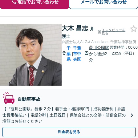
電話でお問い合わせ
メールでお問い合わせ
大木 昌志
弁
インタビューを
見る
護士
弁護士法人ALG＆Associates 千葉法律事務所
葭川公園駅
営業時間：00:00
千
千葉
~23:59（平日）
葉
市中
から徒歩2
|
県
央区
分
自動車事故
【『葭川公園駅』徒歩 2 分】着手金・相談料0円｜成功報酬制｜弁護
士費用後払い｜電話24H｜土日祝日｜保険会社との交渉・賠償金額の
増額はお任せください
料金表を見る