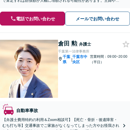
で算定すれば賠償額が大幅に増額される可能性があります。主婦やパ
ートの方の休業損害請求なども私にお任せください。
電話でお問い合わせ
メールでお問い合わせ
倉田 勲
弁護士
千葉第一法律事務所
千葉
千葉市中
営業時間：09:00~20:00
|
県
央区
（平日）
自動車事故
【弁護士費用特約の利用＆Zoom相談可】【死亡・骨折・後遺障害・
むち打ち等】交通事故でご家族がなくなってしまった方やお怪我され