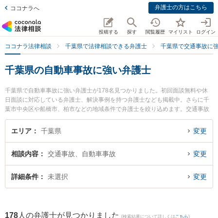
弁護士の方はこちら
ココナラへ
投稿する
探す
閲覧履歴
マイリスト
ログイン
ココナラ法律相談
千葉県で法律相談できる弁護士
千葉県で交通事故に
千葉県の自動車事故に強い弁護士
千葉県で自動車事故に強い弁護士が178名見つかりました。初回面談無料や休
日面談に対応している弁護士、解決事例を持つ弁護士なども掲載中。さらに千
葉市中央区や船橋市、柏市などの地域条件で弁護士を絞り込めます。交通事故
に関係する自動車事故やバイク事故、自転車事故等の細かな分野での絞り込み
検索もでき便利です。特に弁護士法人心 柏法律事務所の山澤 智昭弁護士やアト
エリア
千葉県
変更
ラス綜合法律事務所の本宮 秀樹弁護士、ネクスパート法律事務所 西船橋オフィ
スの藤澤 周平弁護士のプロフィール情報や弁護士費用、強みなどが注目されて
相談内容
交通事故、自動車事故
変更
います。『千葉県で土日や夜間に発生した自動車事故のトラブルを今すぐに弁
護士に相談したい』『自動車事故のトラブル解決の実績豊富な近くの弁護士を
検索したい』『初回相談無料で自動車事故を法律相談できる千葉県内の弁護士
詳細条件
未選択
変更
に相談予約したい』などでお困りの相談者さんにおすすめです。
178
人の弁護士が見つかりました
(検索結果について詳しくは
こちら
)