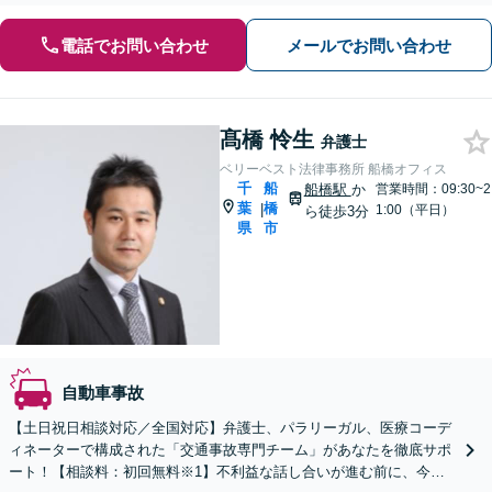
電話でお問い合わせ
メールでお問い合わせ
髙橋 怜生
弁護士
ベリーベスト法律事務所 船橋オフィス
千
船
船橋駅
か
営業時間：09:30~2
葉
橋
|
1:00（平日）
ら徒歩3分
県
市
自動車事故
【土日祝日相談対応／全国対応】弁護士、パラリーガル、医療コーデ
ィネーターで構成された「交通事故専門チーム」があなたを徹底サポ
ート！【相談料：初回無料※1】不利益な話し合いが進む前に、今す