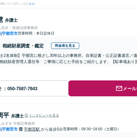
結果について詳しくは
こちら
)
慧
弁護士
人高木・尾畑法律事務所
県
宇都宮市
営業時間：本日定休日
|
相続財産調査・鑑定
料金表を見る
士2名体制】宇都宮に根ざし30年以上の事務所。自筆証書・公正証書遺言／
相続財産管理人選任等 ご事情に応じた手続をご紹介します。【駐車場あり
せ
メール
周平
弁護士
インタビューを見る
人みずき 宇都宮事務所
県
宇都宮市
宇都宮駅
から徒歩5分
営業時間：09:30~18:00（土曜日）
|