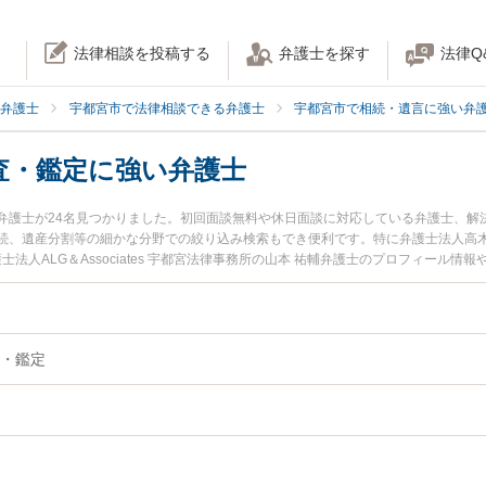
法律相談を投稿する
弁護士を探す
法律Q
弁護士
宇都宮市で法律相談できる弁護士
宇都宮市で相続・遺言に強い弁
査・鑑定に強い弁護士
弁護士が24名見つかりました。初回面談無料や休日面談に対応している弁護士、解
続、遺産分割等の細かな分野での絞り込み検索もでき便利です。特に弁護士法人高木
士法人ALG＆Associates 宇都宮法律事務所の山本 祐輔弁護士のプロフィール
査・鑑定のトラブルを今すぐに弁護士に相談したい』『相続財産調査・鑑定のトラ
律相談できる宇都宮市内の弁護士に相談予約したい』などでお困りの相談者さんに
・鑑定