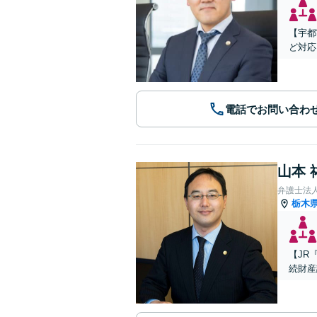
【宇都
ど対応
電話でお問い合わ
山本 
弁護士法人A
栃木
【JR
続財産