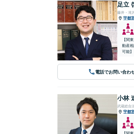
足立 
藤井・滝
宇都
【関東
動産相
可能】
電話でお問い合わ
小林 
武蔵総合
宇都
【関東