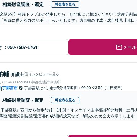
相続財産調査・鑑定
料金表を見る
宮駅5分】相続トラブルが発生したら、ぜひ私にご相談ください！遺産分割
「相続に備える方のサポートもいたします」遺言書の作成・成年後見【休日
せ
メール
祐輔
弁護士
インタビューを見る
LG＆Associates 宇都宮法律事務所
県
宇都宮市
宇都宮駅
から徒歩5分
営業時間：00:00~23:59（土日祝日）
|
相続財産調査・鑑定
料金表を見る
『宇都宮駅』西口から徒歩5分】【来所・オンライン法律相談30分無料｜土日
調査/遺産分割協議/遺言書作成/相続放棄など、解決のため全力を尽くします