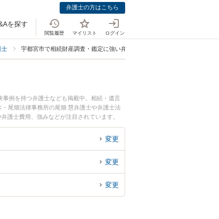
弁護士の方はこちら
&Aを探す
閲覧履歴
マイリスト
ログイン
護士
宇都宮市で相続財産調査・鑑定に強い弁護士
決事例を持つ弁護士なども掲載中。相続・遺言
・尾畑法律事務所の尾畑 慧弁護士や弁護士法
情報や弁護士費用、強みなどが注目されています。
ブル解決の実績豊富な近くの弁護士を検索した
おすすめです。
変更
変更
変更