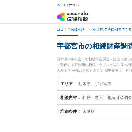
ココナラへ
ココナラ法律相談
栃木県で法律相談できる
宇都宮市の相続財産調
栃木県の宇都宮市で相続財産調査・鑑定に強い
に関係する家族間の相続トラブルや認知症の相
人みずき 宇都宮事務所の金子 周平弁護士、弁護
『宇都宮市で土日や夜間に発生した相続財産調
い』『初回相談無料で相続財産調査・鑑定を法
エリア
栃木県、宇都宮市
相談内容
相続・遺言、相続財産調査
詳細条件
未選択