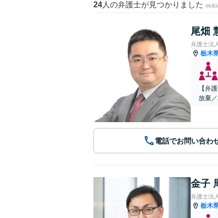
24
人の弁護士が見つかりました
(検索
尾畑 
弁護士法
栃木
【弁護
放棄／
電話でお問い合わ
金子 
弁護士法
栃木