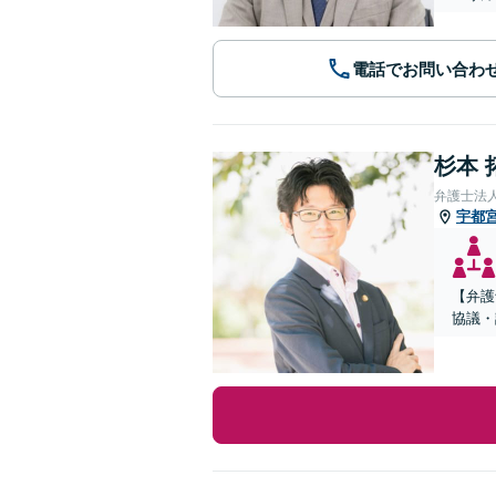
電話でお問い合わ
杉本 
弁護士法
宇都
【弁護
協議・