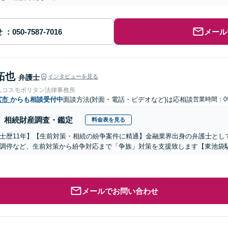
せ
メール
拓也
弁護士
インタビューを見る
人コスモポリタン法律事務所
宮市
からも相談受付中
面談方法(対面・電話・ビデオなど)は応相談
営業時間：09
相続財産調査・鑑定
料金表を見る
士歴11年】【生前対策・相続の紛争案件に精通】金融業界出身の弁護士とし
調停など、生前対策から紛争対応まで「争族」対策を支援致します【東池袋
メールでお問い合わせ