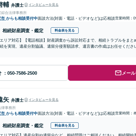
啓輔
弁護士
インタビューを見る
沢綜合法律事務所
宮市
からも相談受付中
面談方法(対面・電話・ビデオなど)は応相談
営業時間：09
相続財産調査・鑑定
料金表を見る
エリア対応】【電話相談】財産調査から訴訟対応まで、相続トラブルをまと
続を実現、遺産分割協議、遺留分侵害額請求、遺言書の作成はお任せくださ
せ
メール
遠矢
弁護士
インタビューを見る
法律事務所
宮市
からも相談受付中
面談方法(対面・電話・ビデオなど)は応相談
営業時間：
相続財産調査・鑑定
料金表を見る
エリア対応】遺産分割や遺留分など、相続問題はご相談ください。相続開始