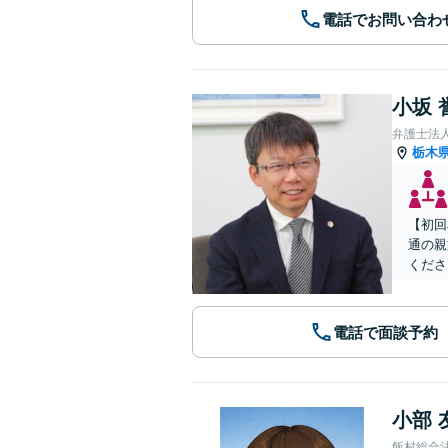
電話でお問い合わ
小坂 
弁護士法
栃木
【初回
通の親
くださ
電話で面談予約
小部 
飯村総合