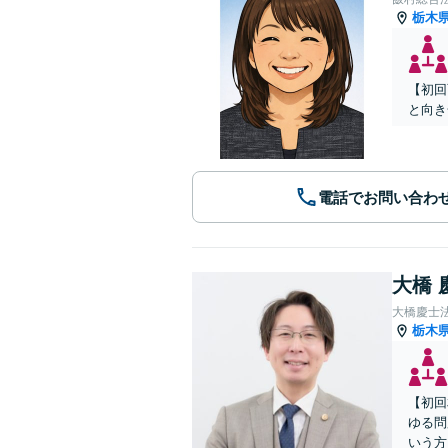
栃木
【初回
と向き
電話でお問い合わ
大橋 
大橋慶士
栃木
【初回
ゆる問
いう方