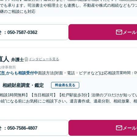
でも承ります。司法書士や税理士とも連携し、不動産や株式の相続などもワ
継のご相談にも対応
せ
メール
直人
弁護士
インタビューを見る
法律事務所
宮市
からも相談受付中
面談方法(対面・電話・ビデオなど)は応相談
営業時間：09
相続財産調査・鑑定
料金表を見る
相談1時間無料】【当日相談可】【松戸駅徒歩3分】法律のプロだけが知って
争続”になる前にお気軽にご相談下さい。遺言書作成、遺産分割、相続放棄、
せ
メール