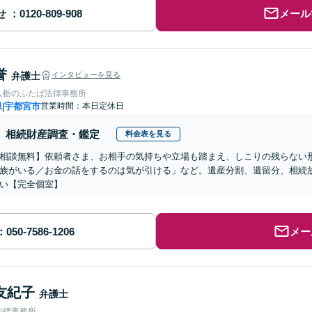
せ
メール
誉
弁護士
インタビューを見る
人栃のふたば法律事務所
県
宇都宮市
営業時間：本日定休日
|
相続財産調査・鑑定
料金表を見る
相談無料】依頼者さま、お相手の気持ちや立場も踏まえ、しこりの残らない
族がいる／お金の話をするのは気が引ける」など。遺産分割、遺留分、相続
い【完全個室】
メー
友紀子
弁護士
法律事務所