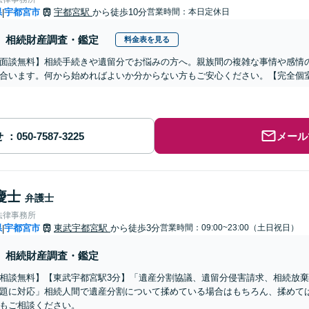
県
宇都宮市
宇都宮駅
から徒歩10分
営業時間：本日定休日
|
相続財産調査・鑑定
料金表を見る
面談無料】相続手続きや遺留分でお悩みの方へ。親族間の複雑な事情や感情
合います。何から始めればよいか分からない方もご安心ください。【完全個
せ
メール
慶士
弁護士
法律事務所
県
宇都宮市
東武宇都宮駅
から徒歩3分
営業時間：09:00~23:00（土日祝日）
|
相続財産調査・鑑定
相談無料】【東武宇都宮駅3分】「遺産分割協議、遺留分侵害請求、相続放
題に対応」相続人間で遺産分割について揉めている場合はもちろん、揉めて
もご相談ください。