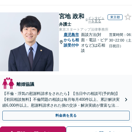
宮地 政和
東京都
インタビュ
ーを見る
弁護士
東京スタートアップ法律事務所
鹿児島市
面談方法(対
営業時間：06:
からも相
面・電話・ビデ
30~22:00（土
談受付中
オなど)は応相
日祝日）
談
離婚協議
【不倫・浮気の慰謝料請求をされたら】【当日中の相談可(予約制)】
【初回相談無料】不倫問題の相談は毎月毎月400件以上、累計解決実
績6,000件以上。慰謝料請求された側の交渉・解決実績が豊富な法律
事務所です。
料金表を見る