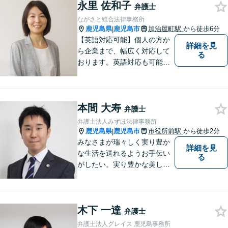
永里 佐和子
す。困ったらすぐにご相談く
弁護士
ださい。
ながさと総合法律事務所
鹿児島県
鹿児島市
加治屋町駅
から徒歩6分
|
【英語対応可能】個人の方か
詳細を見
ら企業まで、幅広く対応して
る
おります。英語対応も可能で
す。お気軽にご相談くださ
い。 Please feel free to conta
ct me for your legal troubles.
本間 大寿
弁護士
弁護士法人みずほ法律事務所
鹿児島県
鹿児島市
市役所前駅
から徒歩2分
|
みなさまが瑞々しく実り豊か
詳細を見
な生活を送れるようお手伝い
る
がしたい。実り豊かな美しい
国を作る一助になりたい。
「実る程首を垂れる稲穂か
な」という初心を大切に，み
木下 一達
なさまと一緒に成長させてい
弁護士
ただきたい。それが私たち，
弁護士法人グレイス 鹿児島事務所