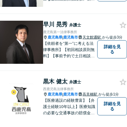
業務解決実績、旺盛な知的好
奇心をもとに、謙虚かつ誠実
にご依頼者の言葉や想いに耳
早川 晃秀
を傾け、依頼者の悩みに寄り
弁護士
添って助言や提案を提供して
鹿児島第一法律事務所
参ります。 お気軽にご相談く
鹿児島県
鹿児島市
天文館通駅
から徒歩3分
|
ださい。
【依頼者を“第一”に考える法
詳細を見
律事務所】【初回相談原則無
る
料】【事前予約で土日相談
可】【オンライン面談・電子
契約対応】刑事弁護・民事損
害賠償請求を注力分野とし
黒木 健太
て、確かな経験にもとづき、
弁護士
幅広い分野の法的トラブルへ
西鹿児島法律事務所
の対応が可能です。
鹿児島県
鹿児島市
高見橋駅
から徒歩1分
|
【医療過誤の経験豊富】【弁
詳細を見
護士経験10年以上】医療知識
る
の必要な交通事故の賠償金請
求、後遺障害等級申請はお任
せ。手術後の後遺症に疑問の