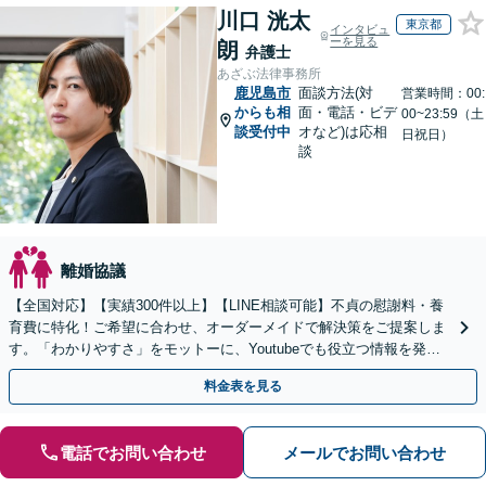
川口 洸太
東京都
インタビュ
ーを見る
朗
弁護士
あざぶ法律事務所
鹿児島市
面談方法(対
営業時間：00:
からも相
面・電話・ビデ
00~23:59（土
談受付中
オなど)は応相
日祝日）
談
離婚協議
【全国対応】【実績300件以上】【LINE相談可能】不貞の慰謝料・養
育費に特化！ご希望に合わせ、オーダーメイドで解決策をご提案しま
す。「わかりやすさ」をモットーに、Youtubeでも役立つ情報を発信
中【初回相談無料】【土日対応可】
料金表を見る
電話でお問い合わせ
メールでお問い合わせ