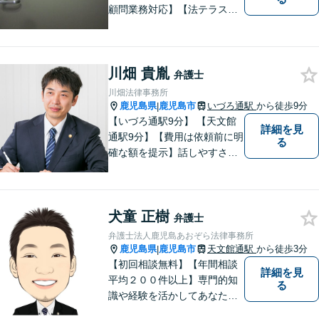
顧問業務対応】【法テラス対
応】【初回３０分無料】【上
塩屋電停から徒歩6分】【駐車
場有り】
川畑 貴胤
弁護士
川畑法律事務所
鹿児島県
鹿児島市
いづろ通駅
から徒歩9分
|
【いづろ通駅9分】 【天文館
詳細を見
通駅9分】【費用は依頼前に明
る
確な額を提示】話しやすさを
重視した対応に自信あり。依
頼者さまに納得いくまで心の
うちを話してもらったうえ
犬童 正樹
で、お悩みの解決に向けて丁
弁護士
寧にアドバイスしていきま
弁護士法人鹿児島あおぞら法律事務所
す。
鹿児島県
鹿児島市
天文館通駅
から徒歩3分
|
【初回相談無料】【年間相談
詳細を見
平均２００件以上】専門的知
る
識や経験を活かしてあなたの
心をあおぞらにします！債務