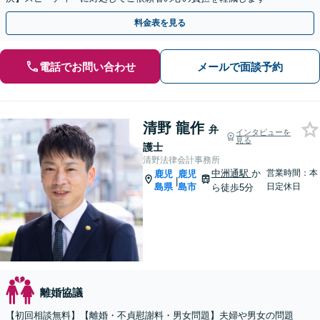
料金表を見る
電話でお問い合わせ
メールで面談予約
清野 龍作
弁
インタビューを
見る
護士
清野法律会計事務所
中洲通駅
か
営業時間：本
鹿児
鹿児
|
島県
島市
日定休日
ら徒歩5分
離婚協議
【初回相談無料】【離婚・不貞慰謝料・男女問題】夫婦や男女の問題