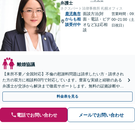
ーを見る
弁護士
ネクスパート法律事務所 札幌オフィス
鹿児島市
面談方法(対
営業時間：09:
からも相
面・電話・ビデ
00~21:00（土
談受付中
オなど)は応相
日祝日）
談
離婚協議
【来所不要／全国対応】不倫の慰謝料問題は請求したい方・請求され
た方の双方に相談料0円で対応しています。豊富な実績と経験のある
弁護士が交渉から解決まで徹底サポートします。無料の証拠診断や着
手金の返還保証もありますので安心してご相談ください。
料金表を見る
電話でお問い合わせ
メールでお問い合わせ