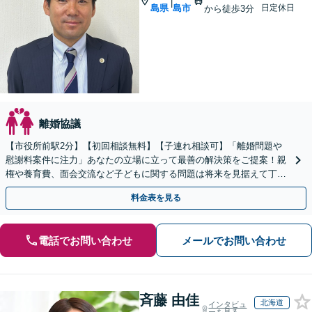
|
島県
島市
日定休日
から徒歩3分
離婚協議
【市役所前駅2分】【初回相談無料】【子連れ相談可】「離婚問題や
慰謝料案件に注力」あなたの立場に立って最善の解決策をご提案！親
権や養育費、面会交流など子どもに関する問題は将来を見据えて丁寧
に対応「安心の費用体系／経済状況に応じて柔軟に対応」
料金表を見る
電話でお問い合わせ
メールでお問い合わせ
斉藤 由佳
北海道
インタビュ