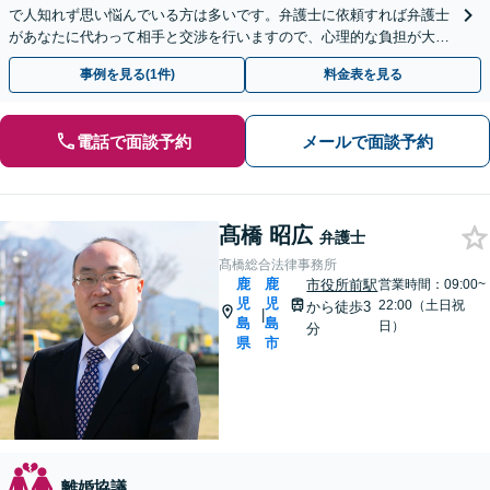
で人知れず思い悩んでいる方は多いです。弁護士に依頼すれば弁護士
があなたに代わって相手と交渉を行いますので、心理的な負担が大き
く軽減されます。まずはお気軽にご相談ください。
事例を見る(1件)
料金表を見る
電話で面談予約
メールで面談予約
髙橋 昭広
弁護士
髙橋総合法律事務所
鹿
鹿
市役所前駅
営業時間：09:00~
児
児
22:00（土日祝
から徒歩3
|
島
島
日）
分
県
市
離婚協議