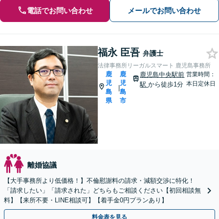
電話でお問い合わせ
メールでお問い合わせ
福永 臣吾
弁護士
法律事務所リーガルスマート 鹿児島事務所
鹿
鹿
鹿児島中央駅前
営業時間：
児
児
本日定休日
駅
から徒歩1分
|
島
島
県
市
離婚協議
【大手事務所より低価格！】不倫慰謝料の請求・減額交渉に特化！
「請求したい」「請求された」どちらもご相談ください【初回相談無
料】【来所不要・LINE相談可】【着手金0円プランあり】
料金表を見る