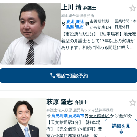
上川 清
弁護士
城山総合法律事務所
市役所前駅
営業時間：本
鹿児
鹿児
|
島県
島市
日定休日
から徒歩1分
【市役所前駅1分】【駐車場有】地元密
着型の弁護士として17年以上の実績が
あります。相続に関わる問題に幅広く
対応可。遺言書作成から遺言の執行ま
ですべて対応。弁護士に依頼して借金
の督促をストップ。状況を丁寧にヒア
リングした適切な解決策をご提案。
電話で面談予約
萩原 隆志
弁護士
弁護士法人萩原 鹿児島シティ法律事務所
鹿児島県
鹿児島市
天文館通駅
から徒歩1分
|
【天文館通駅1分】【駐車場
詳細を見
有】【完全個室で相談可】豊
る
富な企業法務実務経験、依頼