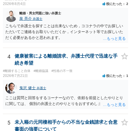
2026年8月4日
役にたった
2
離婚・男女問題に強い弁護士
泉 亮介
弁護士
こちらで弁護士を探すことは出来ないため，ココナラの中でお探しい
ただいてご連絡をお取りいただくか，インターネット等でお探しいた
だく必要があるかと思われます。
4
健康被害による離婚請求、弁護士代理で迅速な手
続き希望
#離婚すること自体
#離婚協議
#性格の不一致
2026年7月21日
役にたった
1
鬼沢 健士
弁護士
ここは質問と回答をするコーナーなので、依頼を前提としたやりとり
に関しては、 個別の弁護士とのやりとりをおすすめします。
5
未入籍の元同棲相手からの不当な金銭請求と合意
書面の強要について