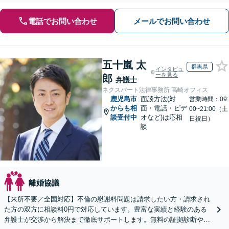
電話でお問い合わせ
メールでお問い合わせ
五十嵐 太
群馬県
インタビュ
ーを見る
郎
弁護士
ネクスパート法律事務所 高崎オフィス
鹿児島市
面談方法(対
営業時間：09:
からも相
面・電話・ビデ
00~21:00（土
談受付中
オなど)は応相
日祝日）
談
離婚協議
【来所不要／全国対応】不倫の慰謝料問題は請求したい方・請求され
た方の双方に相談料0円で対応しています。豊富な実績と経験のある
弁護士が交渉から解決まで徹底サポートします。無料の証拠診断や着