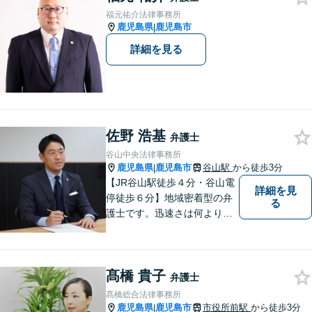
尽力いたします。【対応分野
福元祐介法律事務所
多数！】
鹿児島県
鹿児島市
|
詳細を見る
佐野 浩基
弁護士
谷山中央法律事務所
鹿児島県
鹿児島市
谷山駅
から徒歩3分
|
【JR谷山駅徒歩４分・谷山電
詳細を見
停徒歩６分】地域密着型の弁
る
護士です。迅速さは何よりの
誠実さと考えています。ぜ
ひ、お気軽にご相談くださ
い。
髙橋 貴子
弁護士
髙橋総合法律事務所
鹿児島県
鹿児島市
市役所前駅
から徒歩3分
|