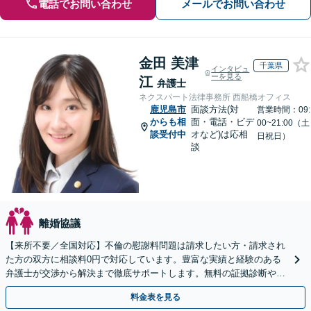
電話でお問い合わせ
メールでお問い合わせ
金田 美津
千葉県
インタビュ
ーを見る
江
弁護士
ネクスパート法律事務所 西船橋オフィス
鹿児島市
面談方法(対
営業時間：09:
からも相
面・電話・ビデ
00~21:00（土
談受付中
オなど)は応相
日祝日）
談
離婚協議
【来所不要／全国対応】不倫の慰謝料問題は請求したい方・請求され
た方の双方に相談料0円で対応しています。豊富な実績と経験のある
弁護士が交渉から解決まで徹底サポートします。無料の証拠診断や着
手金の返還保証もありますので安心してご相談ください。
料金表を見る