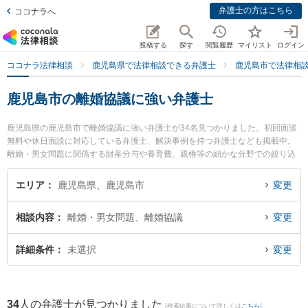
弁護士の方はこちら
ココナラへ
投稿する
探す
閲覧履歴
マイリスト
ログイン
ココナラ法律相談
鹿児島県で法律相談できる弁護士
鹿児島市で法律相
鹿児島市の離婚協議に強い弁護士
鹿児島県の鹿児島市で離婚協議に強い弁護士が34名見つかりました。初回面談
無料や休日面談に対応している弁護士、解決事例を持つ弁護士なども掲載中。
離婚・男女問題に関係する財産分与や養育費、親権等の細かな分野での絞り込
み検索もでき便利です。特に樋口法律事務所の樋口 翔馬弁護士や法律事務所リ
ーガルスマート 鹿児島事務所の福永 臣吾弁護士、弁護士法人萩原 鹿児島シテ
エリア
鹿児島県、鹿児島市
変更
ィ法律事務所の山口 学弁護士のプロフィール情報や弁護士費用、強みなどが注
目されています。『鹿児島市で土日や夜間に発生した離婚協議のトラブルを今
相談内容
離婚・男女問題、離婚協議
変更
すぐに弁護士に相談したい』『離婚協議のトラブル解決の実績豊富な近くの弁
護士を検索したい』『初回相談無料で離婚協議を法律相談できる鹿児島市内の
弁護士に相談予約したい』などでお困りの相談者さんにおすすめです。
詳細条件
未選択
変更
34
人の弁護士が見つかりました
(検索結果について詳しくは
こちら
)