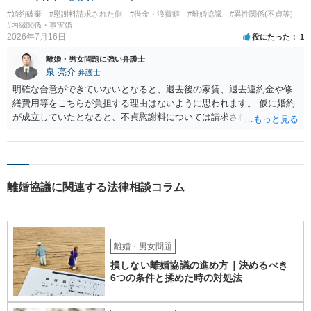
#婚約破棄
#慰謝料請求された側
#借金・浪費癖
#離婚協議
#異性関係(不貞等)
#内縁関係・事実婚
2026年7月16日
役にたった
1
離婚・男女問題に強い弁護士
泉 亮介
弁護士
明確な合意ができていないとなると、退去後の家賃、退去違約金や修
繕費用等をこちらが負担する理由はないように思われます。 仮に婚約
が成立していたとなると、不貞慰謝料については請求される可能性が
あるため検討しておく必要があるでしょう。 弁護士を立てる予定であ
れば早めに弁護士に相談し、弁護士から回答をさせると良いでしょ
う。
離婚協議に関連する法律相談コラム
離婚・男女問題
損しない離婚協議の進め方｜決めるべき
6つの条件と揉めた時の対処法