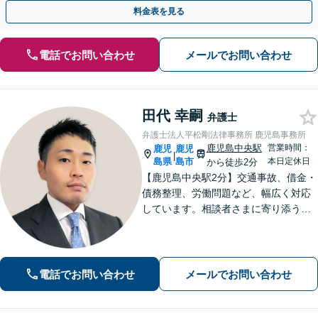
手金の返還保証もありますので安心してご相談ください。
料金表を見る
電話でお問い合わせ
メールでお問い合わせ
田代 幸嗣
弁護士
弁護士法人平松剛法律事務所 鹿児島事務所
鹿児島中央駅
営業時間：
鹿児
鹿児
|
島県
島市
本日定休日
から徒歩2分
【鹿児島中央駅2分】交通事故、借金・
債務整理、労働問題など、幅広く対応
しています。相談者さまに寄り添うこ
とを大切にし、一つひとつの案件に誠
心誠意を尽くしています。ぜひご相談
ください。【弁護士歴10年以上】
電話でお問い合わせ
メールでお問い合わせ