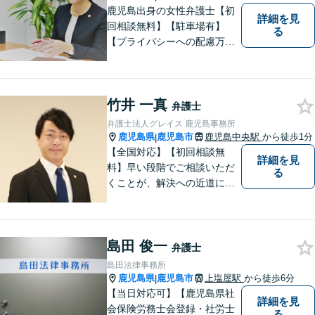
鹿児島出身の女性弁護士【初
詳細を見
回相談無料】【駐車場有】
る
【プライバシーへの配慮万
全】
竹井 一真
弁護士
弁護士法人グレイス 鹿児島事務所
鹿児島県
鹿児島市
鹿児島中央駅
から徒歩1分
|
【全国対応】【初回相談無
詳細を見
料】早い段階でご相談いただ
る
くことが、解決への近道にな
ります。これからどう動くの
がよいのか、一人で悩まず一
緒に整理していきましょう。
島田 俊一
どんなご相談でも、どうぞお
弁護士
気軽にお声がけください。
島田法律事務所
【電話・WEB相談も対応可
鹿児島県
鹿児島市
上塩屋駅
から徒歩6分
|
能】
【当日対応可】【鹿児島県社
詳細を見
会保険労務士会登録・社労士
る