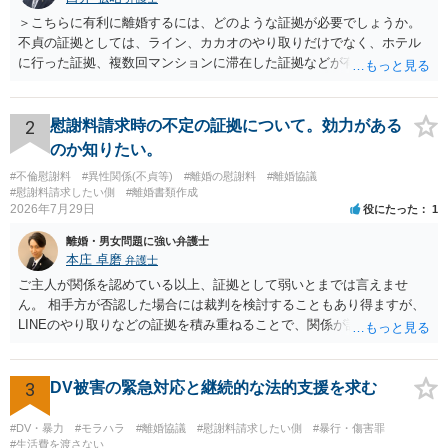
法などを詳細に主張しました。 その結果、本件女性と夫が離婚すること、年
＞こちらに有利に離婚するには、どのような証拠が必要でしょうか。
齢が比較的高い子どもらは、その意思に沿った親権者が決定され、そうでな
不貞の証拠としては、ライン、カカオのやり取りだけでなく、ホテル
い子どもは、子どもの福祉の面から本件女性を親権者とすることが決定され
に行った証拠、複数回マンションに滞在した証拠などが有効です。 不
ました。 また、養育費及び退職金が財産分与の対象とすることが認められ、
貞の証拠があれば、離婚をさらに有利に進める（離婚したい時期に離
数百万円の財産分与が夫から本件女性になされること、面会交流の詳細な合
意事項、年金分割などを内容とする裁判上の和解による離婚が成立しまし
婚する、慰謝料をとるなど）ことができると思われます。 ただし、不
た。 【先生のコメント】 本件は、子どもがいる夫婦の離婚について、離婚す
貞発覚後、長期間同居を続けると、不貞を許したとの評価につながる
2
慰謝料請求時の不定の証拠について。効力がある
ること、親権、養育費、財産分与、慰謝料、面会交流、または年金分割が協
場合がありますので、ご注意ください。 以上、ご参考まで。
のか知りたい。
議され、網羅的に合意された事例です。 親権は、基本的には、いずれの親が
親権者となることが子の福祉に合致するかという観点から主に判断されるこ
#不倫慰謝料
#異性関係(不貞等)
#離婚の慰謝料
#離婚協議
とになります。 また、財産分与については、預貯金や退職金など、財産分与
#慰謝料請求したい側
#離婚書類作成
の対象となる財産であるかどうか、詳細な主張立証が必要になる場合があり
2026年7月29日
役にたった
1
ます。 そして、面会交流を合意することにより、子どもの健全な成長を、離
婚後も親が支援することが可能になります。 いずれの事項についても、言い
離婚・男女問題に強い弁護士
分を尽くすために弁護士の力が必要となり、効果的になることが多いと考え
本庄 卓磨
弁護士
ます。 お一人で悩んだり、抱え込んだりすることなく、お気軽にご相談くだ
ご主人が関係を認めている以上、証拠として弱いとまでは言えませ
さい。
ん。 相手方が否認した場合には裁判を検討することもあり得ますが、
LINEのやり取りなどの証拠を積み重ねることで、関係が認定される余
地は十分にあります。 ただし、手元の証拠でどこまで認定できるかは
個別の事情によりますので、お早めに弁護士に相談されることをおす
すめします。
3
DV被害の緊急対応と継続的な法的支援を求む
#DV・暴力
#モラハラ
#離婚協議
#慰謝料請求したい側
#暴行・傷害罪
#生活費を渡さない