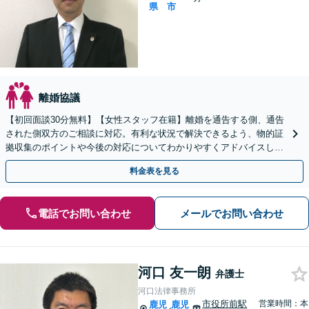
県
市
離婚協議
【初回面談30分無料】【女性スタッフ在籍】離婚を通告する側、通告
された側双方のご相談に対応。有利な状況で解決できるよう、物的証
拠収集のポイントや今後の対応についてわかりやすくアドバイスしま
す【市役所前2分】【休日・夜間面談OK】
料金表を見る
電話でお問い合わせ
メールでお問い合わせ
河口 友一朗
弁護士
河口法律事務所
市役所前駅
営業時間：本
鹿児
鹿児