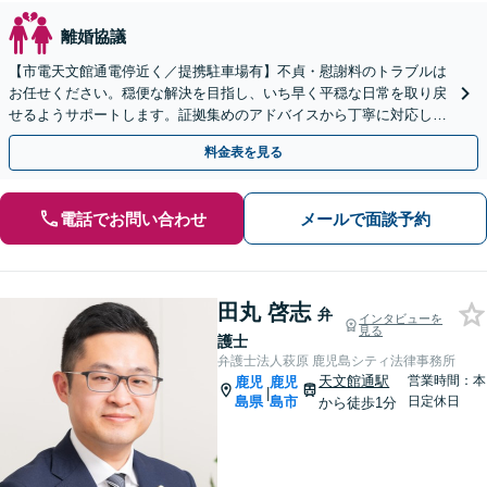
離婚協議
【市電天文館通電停近く／提携駐車場有】不貞・慰謝料のトラブルは
お任せください。穏便な解決を目指し、いち早く平穏な日常を取り戻
せるようサポートします。証拠集めのアドバイスから丁寧に対応しま
す。【休日相談可能（要予約）】
料金表を見る
電話でお問い合わせ
メールで面談予約
田丸 啓志
弁
インタビューを
見る
護士
弁護士法人萩原 鹿児島シティ法律事務所
天文館通駅
営業時間：本
鹿児
鹿児
|
島県
島市
日定休日
から徒歩1分