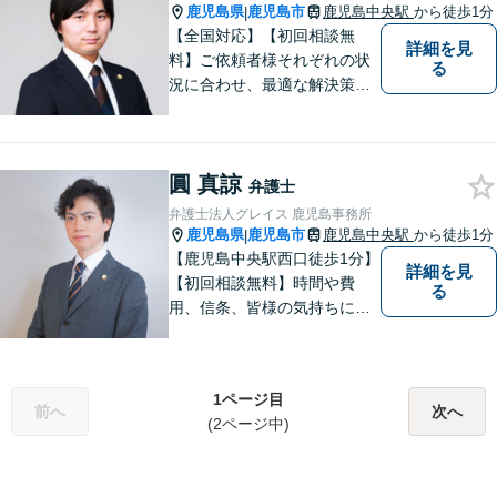
みずほ法律事務所の思いで
鹿児島県
鹿児島市
鹿児島中央駅
から徒歩1分
|
す。
【全国対応】【初回相談無
詳細を見
料】ご依頼者様それぞれの状
る
況に合わせ、最適な解決策を
ご提案します。緊急のご相談
にも迅速に対応いたします。
一つひとつの問題に丁寧に向
圓 真諒
き合い、解決までしっかりサ
弁護士
ポートします。【電話・WEB
弁護士法人グレイス 鹿児島事務所
相談も対応可能】
鹿児島県
鹿児島市
鹿児島中央駅
から徒歩1分
|
【鹿児島中央駅西口徒歩1分】
詳細を見
【初回相談無料】時間や費
る
用、信条、皆様の気持ちに重
きをおいた弁護を行います。
自治体職員としてのキャリア
があり、土地改良法・農地法
1ページ目
に強みあり！親身になって最
前へ
次へ
(2ページ中)
後までサポートいたします。