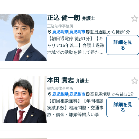
整理、離婚や不倫などの男女
問題、相続、交通事故、私選
正込 健一朗
弁護などに強い弁護士です。
弁護士
「鹿児島あおぞら法律事務
正込法律事務所
所」で検索。
鹿児島県
鹿児島市
朝日通駅
から徒歩1分
|
【朝日通電停 徒歩1分】【キ
詳細を見
ャリア15年以上】弁護士過疎
る
地域での活動を通して得た経
験とノウハウを生かした弁護
活動。依頼者の内面に真摯に
向き合い、多角的な視点で最
本田 貴志
適な解決策をご提案します
弁護士
鶴丸法律事務所
鹿児島県
鹿児島市
高見馬場駅
から徒歩1分
|
【初回相談無料】【年間相談
詳細を見
実績多数】相続問題・交通事
る
故・借金・離婚等幅広い事件
に対応しています。親しみや
すい弁護士が、依頼者様のた
めに、最良の結果を追求しま