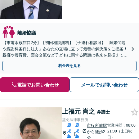
離婚協議
【市電水族館口2分】【初回相談無料】【子連れ相談可】「離婚問題
や慰謝料案件に注力」あなたの立場に立って最善の解決策をご提案！
親権や養育費、面会交流など子どもに関する問題は将来を見据えて丁
寧に対応「安心の費用体系／経済状況に応じて柔軟に対応」
料金表を見る
電話でお問い合わせ
メールでお問い合わせ
上福元 尚之
弁護士
堂免法律事務所
鹿
鹿
市役所前駅
営業時間：08:00~
児
児
21:00（土日祝
から徒歩2
|
島
島
日）
分