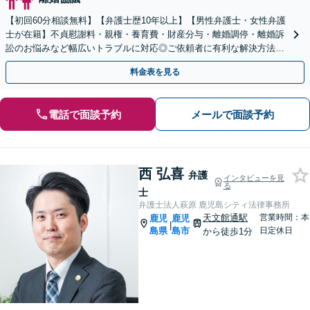
【初回60分相談無料】【弁護士歴10年以上】【男性弁護士・女性弁護
士が在籍】不貞慰謝料・親権・養育費・財産分与・離婚調停・離婚訴
訟のお悩みなど幅広いトラブルに対応◎ご依頼者に有利な解決方法を
ご提案します！【キッズスペース有り】【駐車場有り】
料金表を見る
電話で面談予約
メールで面談予約
西 弘喜
弁護
インタビューを見
る
士
弁護士法人萩原 鹿児島シティ法律事務所
天文館通駅
営業時間：本
鹿児
鹿児
|
島県
島市
日定休日
から徒歩1分