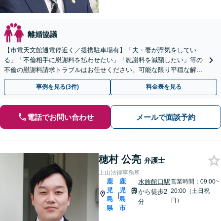
離婚協議
【市電天文館通電停近く／提携駐車場有】「夫・妻が浮気をしてい
る」「不倫相手に慰謝料を払わせたい」「慰謝料を減額したい」等の
不倫の慰謝料請求トラブルはお任せください。可能な限り平穏な解決
を目指しています。【夜間・休日相談可能】
事例を見る(3件)
料金表を見る
電話でお問い合わせ
メールで面談予約
穂村 公亮
弁護士
上山法律事務所
鹿
鹿
水族館口駅
営業時間：09:00~
児
児
20:00（土日祝
から徒歩2
|
島
島
日）
分
県
市