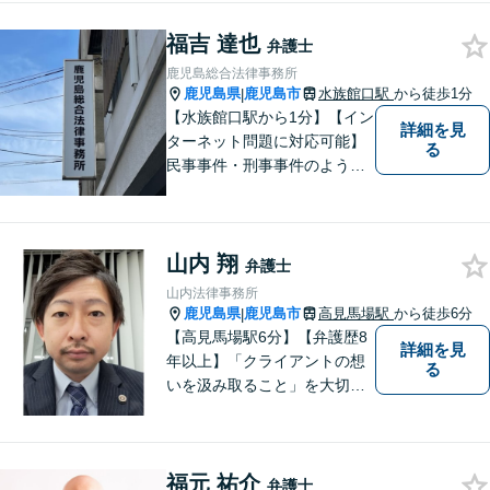
ある人もお気軽にご相談くだ
福吉 達也
さい。依頼者様との信頼関係
弁護士
を大切に解決へ向けて尽力い
鹿児島総合法律事務所
たします。【休日・夜間対応
鹿児島県
鹿児島市
水族館口駅
から徒歩1分
|
可】
【水族館口駅から1分】【イン
詳細を見
ターネット問題に対応可能】
る
民事事件・刑事事件のような
問題のみならず、インターネ
ット問題にも対応しておりま
す。電話・メールでのお問い
山内 翔
合わせも受け付けておりま
弁護士
す。お気軽にご相談くださ
山内法律事務所
い。
鹿児島県
鹿児島市
高見馬場駅
から徒歩6分
|
【高見馬場駅6分】【弁護歴8
詳細を見
年以上】「クライアントの想
る
いを汲み取ること」を大切に
し弁護を行います。ご相談の
際には、皆様の胸の内を詳し
くお聞かせください。納得の
福元 祐介
いく解決になるよう、精一杯
弁護士