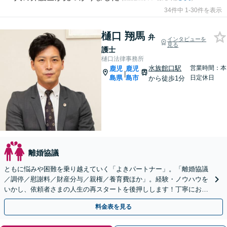
34件中 1-30件を表示
樋口 翔馬
弁
インタビューを
見る
護士
樋口法律事務所
水族館口駅
営業時間：本
鹿児
鹿児
|
島県
島市
日定休日
から徒歩1分
離婚協議
ともに悩みや困難を乗り越えていく「よきパートナー」。「離婚協議
／調停／慰謝料／財産分与／親権／養育費ほか」。経験・ノウハウを
いかし、依頼者さまの人生の再スタートを後押しします！丁寧にお話
をうかがい総合的にベストな解決へ【完全個室相談】
料金表を見る