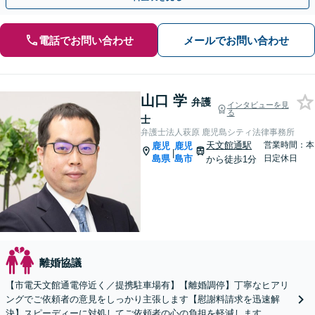
電話でお問い合わせ
メールでお問い合わせ
山口 学
弁護
インタビューを見
る
士
弁護士法人萩原 鹿児島シティ法律事務所
天文館通駅
営業時間：本
鹿児
鹿児
|
島県
島市
日定休日
から徒歩1分
離婚協議
【市電天文館通電停近く／提携駐車場有】【離婚調停】丁寧なヒアリ
ングでご依頼者の意見をしっかり主張します【慰謝料請求を迅速解
決】スピーディーに対処してご依頼者の心の負担を軽減します