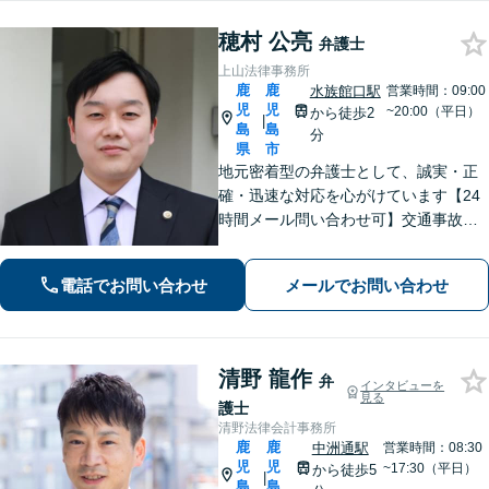
穂村 公亮
弁護士
上山法律事務所
鹿
鹿
水族館口駅
営業時間：09:00
児
児
~20:00（平日）
から徒歩2
|
島
島
分
県
市
地元密着型の弁護士として、誠実・正
確・迅速な対応を心がけています【24
時間メール問い合わせ可】交通事故／
離婚／労働／不動産等のトラブルにも
幅広く対応。新しい人生のスタートを
電話でお問い合わせ
メールでお問い合わせ
切るお手伝いをします【市電水族館口
駅2分】【完全個室】
清野 龍作
弁
インタビューを
見る
護士
清野法律会計事務所
鹿
鹿
中洲通駅
営業時間：08:30
児
児
~17:30（平日）
から徒歩5
|
島
島