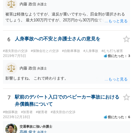
転嫁のような発言ですが、上記ただし書との関連で言えば、会社側が
内藤 政信
弁護士
「相当の注意」をしていなかった証左でしょう。 今後の対応ですが、
事故証明書を速やかに取得すべきです。 病院で治療を受ける際、第三
被害は軽微なようですが、違反が重いですから、罰金刑が選択される
者行為による傷病届を出す必要があります。 最終的にどこまで認めら
でしょう。 最大100万円ですが、20万円から30万円位でしょうか。
れるかという問題はありますが、事故後に事故に関連した支出に関し
ては、領収書をもらい保存しておきましょう。
6
人身事故への不安と弁護士さんの意見を
#過失割合の交渉
#保険会社との交渉
#自動車事故
#人身事故
#むち打ち被害
2019年7月5日
役にたった
3
内藤 政信
弁護士
影響しますね。 これで終わります。
7
駅前のデパート入口でのベビーカー事故における
弁償義務について
#物損事故
#加害者
#被害者
#過失割合の交渉
2023年12月18日
役にたった
6
交通事故に強い弁護士
髙橋 俊太
弁護士