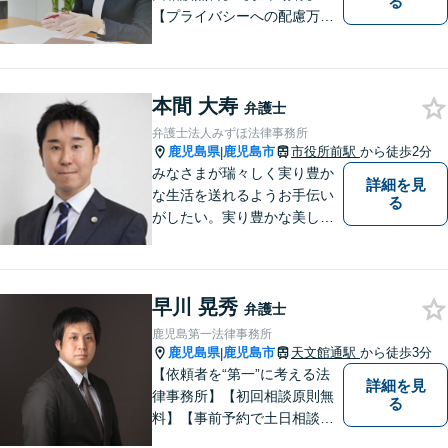
る
【プライバシーへの配慮万
全】
本間 大寿
弁護士
弁護士法人みずほ法律事務所
鹿児島県
鹿児島市
市役所前駅
から徒歩2分
|
みなさまが瑞々しく実り豊か
詳細を見
な生活を送れるようお手伝い
る
がしたい。実り豊かな美しい
国を作る一助になりたい。
「実る程首を垂れる稲穂か
な」という初心を大切に，み
早川 晃秀
なさまと一緒に成長させてい
弁護士
ただきたい。それが私たち，
鹿児島第一法律事務所
みずほ法律事務所の思いで
鹿児島県
鹿児島市
天文館通駅
から徒歩3分
|
す。
【依頼者を“第一”に考える法
詳細を見
律事務所】【初回相談原則無
る
料】【事前予約で土日相談
可】【オンライン面談・電子