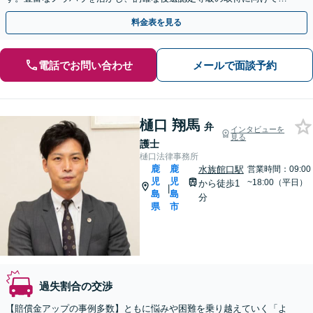
厚くサポート。【休日相談可能（要予約）】
料金表を見る
電話でお問い合わせ
メールで面談予約
樋口 翔馬
弁
インタビューを
見る
護士
樋口法律事務所
鹿
鹿
水族館口駅
営業時間：09:00
児
児
~18:00（平日）
から徒歩1
|
島
島
分
県
市
過失割合の交渉
【賠償金アップの事例多数】ともに悩みや困難を乗り越えていく「よ