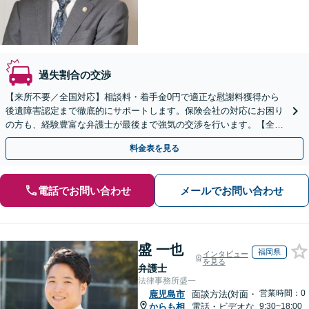
過失割合の交渉
【来所不要／全国対応】相談料・着手金0円で適正な慰謝料獲得から
後遺障害認定まで徹底的にサポートします。保険会社の対応にお困り
の方も、経験豊富な弁護士が最後まで強気の交渉を行います。【全国
13拠点】お気軽にご相談ください。
料金表を見る
電話でお問い合わせ
メールでお問い合わせ
盛 一也
福岡県
インタビュー
を見る
弁護士
法律事務所盛一
営業時間：0
鹿児島市
面談方法(対面・
からも相
電話・ビデオな
9:30~18:00