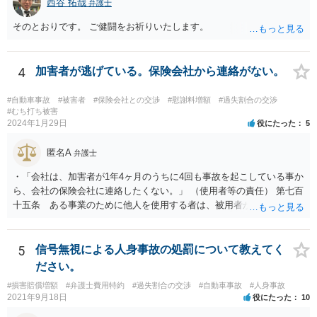
西谷 拓哉
弁護士
そのとおりです。 ご健闘をお祈りいたします。
4
加害者が逃げている。保険会社から連絡がない。
#自動車事故
#被害者
#保険会社との交渉
#慰謝料増額
#過失割合の交渉
#むち打ち被害
2024年1月29日
役にたった
5
匿名A
弁護士
・「会社は、加害者が1年4ヶ月のうちに4回も事故を起こしている事か
ら、会社の保険会社に連絡したくない。」 （使用者等の責任） 第七百
十五条 ある事業のために他人を使用する者は、被用者がその事業の
執行について第三者に加えた損害を賠償する責任を負う。ただし、使
用者が被用者の選任及びその事業の監督について相当の注意をしたと
き、又は相当の注意をしても損害が生ずべきであったときは、この限
5
信号無視による人身事故の処罰について教えてく
りでない。 会社側の言い分に付き合わず、会社側への請求をお考えな
ださい。
さったほうがよろしいかもしれません。加害ドライバーの任意保険が
#損害賠償増額
#弁護士費用特約
#過失割合の交渉
#自動車事故
#人身事故
本件に使えるか、使おうとするかが定かではありませんので。「1年4
2021年9月18日
役にたった
10
ヶ月のうちに4回も事故」の事実は、会社から加害ドライバーへの責任