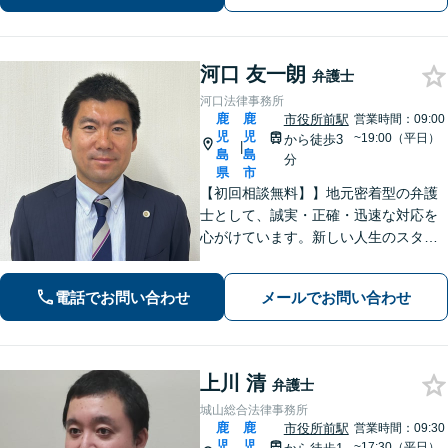
河口 友一朗
弁護士
河口法律事務所
鹿
鹿
市役所前駅
営業時間：09:00
児
児
~19:00（平日）
から徒歩3
|
島
島
分
県
市
【初回相談無料】】地元密着型の弁護
士として、誠実・正確・迅速な対応を
心がけています。新しい人生のスター
トを切る第一歩として、お気軽にご相
談ください【24時間メール問い合わせ
電話でお問い合わせ
メールでお問い合わせ
可】豊富な実践経験を活かし、スピー
ド解決を目指します。
上川 清
弁護士
城山総合法律事務所
鹿
鹿
市役所前駅
営業時間：09:30
児
児
~17:30（平日）