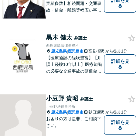
詳細を見
実績多数】相続問題・交通事
る
故・借金・離婚等幅広い事件
に対応しています。親しみや
すい弁護士が、依頼者様のた
めに、最良の結果を追求しま
黒木 健太
す。困ったらすぐにご相談く
弁護士
ださい。
西鹿児島法律事務所
鹿児島県
鹿児島市
高見橋駅
から徒歩1分
|
【医療過誤の経験豊富】【弁
詳細を見
護士経験10年以上】医療知識
る
の必要な交通事故の賠償金請
求、後遺障害等級申請はお任
せ。手術後の後遺症に疑問の
ある人もお気軽にご相談くだ
小豆野 貴昭
さい。依頼者様との信頼関係
弁護士
を大切に解決へ向けて尽力い
小豆野法律事務所
たします。【休日・夜間対応
鹿児島県
鹿児島市
朝日通駅
から徒歩1分
|
可】
お困りの方は是非、ご相談下
詳細を見
さい。
る