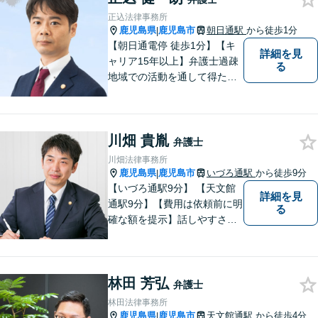
「鹿児島あおぞら法律事務
正込法律事務所
所」で検索。
鹿児島県
鹿児島市
朝日通駅
から徒歩1分
|
【朝日通電停 徒歩1分】【キ
詳細を見
ャリア15年以上】弁護士過疎
る
地域での活動を通して得た経
験とノウハウを生かした弁護
活動。依頼者の内面に真摯に
向き合い、多角的な視点で最
川畑 貴胤
適な解決策をご提案します
弁護士
川畑法律事務所
鹿児島県
鹿児島市
いづろ通駅
から徒歩9分
|
【いづろ通駅9分】 【天文館
詳細を見
通駅9分】【費用は依頼前に明
る
確な額を提示】話しやすさを
重視した対応に自信あり。依
頼者さまに納得いくまで心の
うちを話してもらったうえ
林田 芳弘
で、お悩みの解決に向けて丁
弁護士
寧にアドバイスしていきま
林田法律事務所
す。
鹿児島県
鹿児島市
天文館通駅
から徒歩4分
|