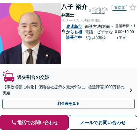
八子 裕介
東京都
インタビュ
ーを見る
弁護士
ベリーベスト法律事務所
営業時間：1
鹿児島市
面談方法(対面・
からも相
電話・ビデオな
0:00~19:00
談受付中
ど)は応相談
（平日）
過失割合の交渉
【事故増額に特化】保険会社提示を最大9倍に。後遺障害1000万超の
実績
料金表を見る
電話でお問い合わせ
メールでお問い合わせ