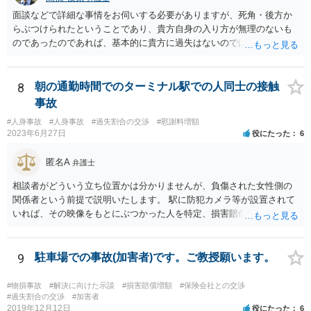
面談などで詳細な事情をお伺いする必要がありますが、死角・後方か
らぶつけられたということであり、貴方自身の入り方が無理のないも
のであったのであれば、基本的に貴方に過失はないのではないかとい
う印象です。 なお、貴方に怪我がなかったのは幸いなことなのです
が、ベビーカーの車輪が壊れるというのは（かなり劣化していたとい
うことでもない限り）相当な衝撃だったのではないかとも思われま
8
朝の通勤時間でのターミナル駅での人同士の接触
す。 そのあたりも含め、今後の状況に応じて弁護士に個別に相談なさ
事故
った方がよいように思います。
#人身事故
#人身事故
#過失割合の交渉
#慰謝料増額
2023年6月27日
役にたった
6
匿名A
弁護士
相談者がどういう立ち位置かは分かりませんが、負傷された女性側の
関係者という前提で説明いたします。 駅に防犯カメラ等が設置されて
いれば、その映像をもとにぶつかった人を特定、損害賠償請求をでき
る可能性、被害届の提出（過失傷害）をできる可能性があります。 映
像の保存期間は鉄道会社によりますがある程度の期間が経過すると削
除される場合があるので対応は早い方がよいでしょう。 請求権者は負
9
駐車場での事故(加害者)です。ご教授願います。
傷された女性になりますので、できるだけ早く本人で法律相談に行き
ましょう。 本人が動けない場合には、電話相談などを繋げないか相談
#物損事故
#解決に向けた示談
#損害賠償増額
#保険会社との交渉
してみましょう。
#過失割合の交渉
#加害者
2019年12月12日
役にたった
6