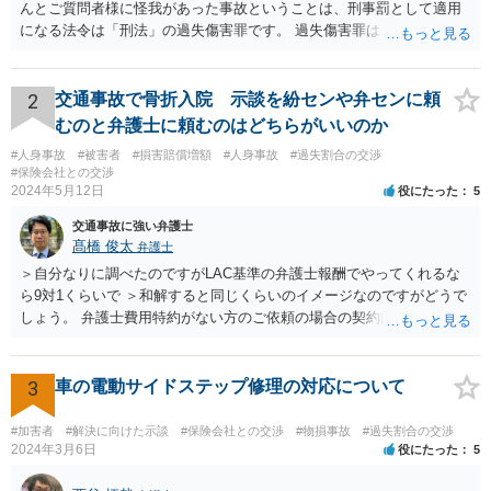
んとご質問者様に怪我があった事故ということは、刑事罰として適用
になる法令は「刑法」の過失傷害罪です。 過失傷害罪は、親告罪と言
って、「告訴」がなければ処罰できません。 告訴とは、被害届や通報
とは異なるものです。 今回の事故で、ご質問者様は、相手方を処罰し
たいということで、ご自身の怪我とお子さんの怪我について、過失傷
2
交通事故で骨折入院 示談を紛センや弁センに頼
害として、告訴状を警察に出したものと思います。それであれば、相
むのと弁護士に頼むのはどちらがいいのか
手方については処罰されます。 他方で、怪我のない相手方は、自らの
#人身事故
#被害者
#損害賠償増額
#人身事故
#過失割合の交渉
怪我についての告訴については、相手方がご質問者様に対してするこ
#保険会社との交渉
とはできません。また、お子さんやご質問者様の怪我についての告訴
2024年5月12日
役にたった
5
をすることもできません。 告訴することができるのは被害者または被
交通事故に強い弁護士
害者の法定代理人（お子さんの親権者）だからです。 そうすると、ご
髙橋 俊太
弁護士
質問者様の事件（お子さんに対する過失傷害罪）も検察に送致される
というのはちょっと疑問が湧くところです。 というのも、お子さんや
＞自分なりに調べたのですがLAC基準の弁護士報酬でやってくれるな
ご質問者様あるいは他の親権者様が、ご質問者様を処罰するためにわ
ら9対1くらいで ＞和解すると同じくらいのイメージなのですがどうで
ざわざ告訴状を出すのか？という疑問があるためです。 どういう理由
しょう。 弁護士費用特約がない方のご依頼の場合の契約内容などは各
でご質問者様も送致されるのか、確認したほうが良いと思います。 他
事務所の報酬基準によって区々かと思われます。 ＞あと紛センや弁セ
の交通違反で送致ということ（例えば信号無視など）が想定されます
ンで最初から10対0を主張したり期待するのは難しいのでしょうか。
が、そういった事情もないようなので、やはり確認した方が良いと思
＞1か2は譲らないとセンターとしても無理とかやりたくないとかある
3
車の電動サイドステップ修理の対応について
います。
のでしょうか。 私見では、そのようなことはないように思います。紛
セン等においても、基本的には、損害論も責任論も裁判所と同じよう
#加害者
#解決に向けた示談
#保険会社との交渉
#物損事故
#過失割合の交渉
な視点で解決が目指されることになります。
2024年3月6日
役にたった
5