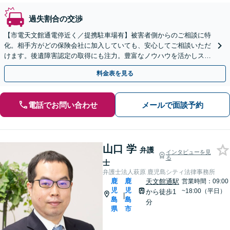
過失割合の交渉
【市電天文館通電停近く／提携駐車場有】被害者側からのご相談に特
化。相手方がどの保険会社に加入していても、安心してご相談いただ
けます。後遺障害認定の取得にも注力。豊富なノウハウを活かしスム
ーズに解決。【夜間・休日相談可能】
料金表を見る
電話でお問い合わせ
メールで面談予約
山口 学
弁護
インタビューを見
る
士
弁護士法人萩原 鹿児島シティ法律事務所
鹿
鹿
天文館通駅
営業時間：09:00
児
児
~18:00（平日）
から徒歩1
|
島
島
分
県
市