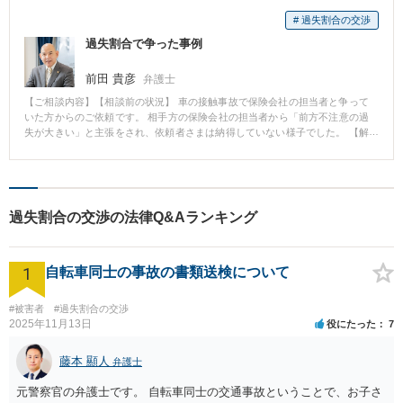
# 過失割合の交渉
過失割合で争った事例
前田 貴彦
弁護士
【ご相談内容】【相談前の状況】 車の接触事故で保険会社の担当者と争って
いた方からのご依頼です。 相手方の保険会社の担当者から「前方不注意の過
失が大きい」と主張をされ、依頼者さまは納得していない様子でした。 【解
決への流れ】 事故の状況を聞き、得た情報から判例タイムズに載っている過
失割合の事例と照らし合わせて主張したところ、相手方の保険会社は過失割
合の変更に応じました。
過失割合の交渉の法律Q&Aランキング
1
自転車同士の事故の書類送検について
#被害者
#過失割合の交渉
2025年11月13日
役にたった
7
藤本 顯人
弁護士
元警察官の弁護士です。 自転車同士の交通事故ということで、お子さ