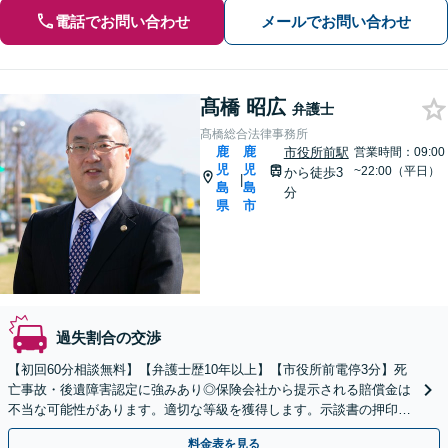
電話でお問い合わせ
メールでお問い合わせ
髙橋 昭広
弁護士
髙橋総合法律事務所
鹿
鹿
市役所前駅
営業時間：09:00
児
児
~22:00（平日）
から徒歩3
|
島
島
分
県
市
過失割合の交渉
【初回60分相談無料】【弁護士歴10年以上】【市役所前電停3分】死
亡事故・後遺障害認定に強みあり◎保険会社から提示される賠償金は
不当な可能性があります。適切な等級を獲得します。示談書の押印・
署名をする前にご相談を！【オンライン相談可能】
料金表を見る