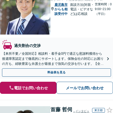
営業時間：0
鹿児島市
面談方法(対面・
からも相
電話・ビデオな
9:00~21:00
談受付中
ど)は応相談
（平日）
過失割合の交渉
【来所不要／全国対応】相談料・着手金0円で適正な慰謝料獲得から
後遺障害認定まで徹底的にサポートします。保険会社の対応にお困り
の方も、経験豊富な弁護士が最後まで強気の交渉を行います。【全国
13拠点】お気軽にご相談ください。
料金表を見る
電話でお問い合わせ
メールでお問い合わせ
首藤 哲伺
東京都
インタビュ