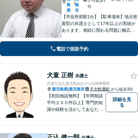
から徒歩1
|
島
島
分
県
市
【市役所前駅1分】【駐車場有】地元密
着型の弁護士として17年以上の実績が
あります。相続に関わる問題に幅広く
対応可。遺言書作成から遺言の執行ま
ですべて対応。弁護士に依頼して借金
電話で面談予約
の督促をストップ。状況を丁寧にヒア
リングした適切な解決策をご提案。
犬童 正樹
弁護士
弁護士法人鹿児島あおぞら法律事務所
鹿児島県
鹿児島市
天文館通駅
から徒歩3分
|
【初回相談無料】【年間相談
詳細を見
平均２００件以上】専門的知
る
識や経験を活かしてあなたの
心をあおぞらにします！債務
整理、離婚や不倫などの男女
問題、相続、交通事故、私選
正込 健一朗
弁護などに強い弁護士です。
弁護士