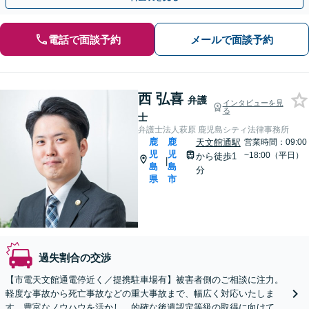
電話で面談予約
メールで面談予約
西 弘喜
弁護
インタビューを見
る
士
弁護士法人萩原 鹿児島シティ法律事務所
鹿
鹿
天文館通駅
営業時間：09:00
児
児
~18:00（平日）
から徒歩1
|
島
島
分
県
市
過失割合の交渉
【市電天文館通電停近く／提携駐車場有】被害者側のご相談に注力。
軽度な事故から死亡事故などの重大事故まで、幅広く対応いたしま
す。豊富なノウハウを活かし、的確な後遺認定等級の取得に向けて手