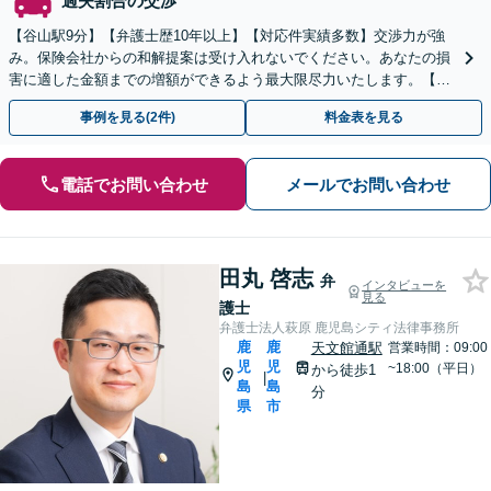
過失割合の交渉
【谷山駅9分】【弁護士歴10年以上】【対応件実績多数】交渉力が強
み。保険会社からの和解提案は受け入れないでください。あなたの損
害に適した金額までの増額ができるよう最大限尽力いたします。【初
回相談無料】【夜間・休日相談可】
事例を見る(2件)
料金表を見る
電話でお問い合わせ
メールでお問い合わせ
田丸 啓志
弁
インタビューを
見る
護士
弁護士法人萩原 鹿児島シティ法律事務所
鹿
鹿
天文館通駅
営業時間：09:00
児
児
~18:00（平日）
から徒歩1
|
島
島
分
県
市