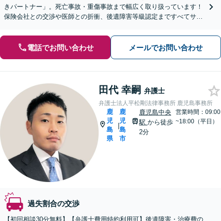
きパートナー」。死亡事故・重傷事故まで幅広く取り扱っています！
保険会社との交渉や医師との折衝、後遺障害等級認定まですべてサポ
ート。「負担を少しでも軽減できるようきめ細やかに対応」
電話でお問い合わせ
メールでお問い合わせ
田代 幸嗣
弁護士
弁護士法人平松剛法律事務所 鹿児島事務所
鹿
鹿
鹿児島中央
営業時間：09:00
児
児
~18:00（平日）
駅
から徒歩
|
島
島
2分
県
市
過失割合の交渉
【初回相談30分無料】【弁護士費用特約利用可】後遺障害・治療費の