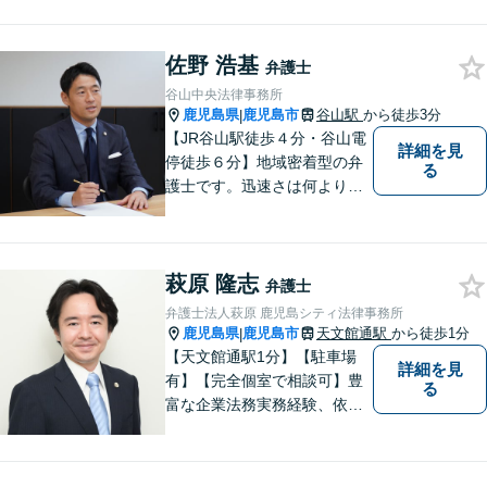
契約対応】刑事弁護・民事損
害賠償請求を注力分野とし
佐野 浩基
て、確かな経験にもとづき、
弁護士
幅広い分野の法的トラブルへ
谷山中央法律事務所
の対応が可能です。
鹿児島県
鹿児島市
谷山駅
から徒歩3分
|
【JR谷山駅徒歩４分・谷山電
詳細を見
停徒歩６分】地域密着型の弁
る
護士です。迅速さは何よりの
誠実さと考えています。ぜ
ひ、お気軽にご相談くださ
い。
萩原 隆志
弁護士
弁護士法人萩原 鹿児島シティ法律事務所
鹿児島県
鹿児島市
天文館通駅
から徒歩1分
|
【天文館通駅1分】【駐車場
詳細を見
有】【完全個室で相談可】豊
る
富な企業法務実務経験、依頼
業務解決実績、旺盛な知的好
奇心をもとに、謙虚かつ誠実
にご依頼者の言葉や想いに耳