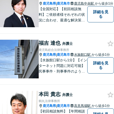
鹿児島県
鹿児島市
鹿児島中央駅
から徒歩1分
|
【全国対応】【初回相談無
詳細を見
料】ご依頼者様それぞれの状
る
況に合わせ、最適な解決策を
ご提案します。緊急のご相談
にも迅速に対応いたします。
一つひとつの問題に丁寧に向
福吉 達也
き合い、解決までしっかりサ
弁護士
ポートします。【電話・WEB
鹿児島総合法律事務所
相談も対応可能】
鹿児島県
鹿児島市
水族館口駅
から徒歩1分
|
【水族館口駅から1分】【イン
詳細を見
ターネット問題に対応可能】
る
民事事件・刑事事件のような
問題のみならず、インターネ
ット問題にも対応しておりま
す。電話・メールでのお問い
本田 貴志
合わせも受け付けておりま
弁護士
す。お気軽にご相談くださ
鶴丸法律事務所
い。
鹿児島県
鹿児島市
高見馬場駅
から徒歩1分
|
【初回相談無料】【年間相談