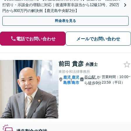
打切り・示談金の増額に対応｜後遺障害非該当から12級13号、250万
円から800万円の解決例【鹿児島中央駅2分】
料金表を見る
電話でお問い合わせ
メールでお問い合わせ
前田 貴彦
弁護士
東部令和法律事務所
谷山駅
か
営業時間：10:00~
鹿児
鹿児
|
島県
島市
23:59（平日）
ら徒歩9分