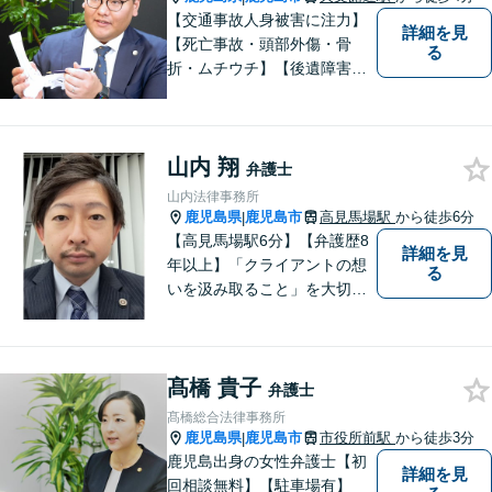
【交通事故人身被害に注力】
詳細を見
【死亡事故・頭部外傷・骨
る
折・ムチウチ】【後遺障害申
請・異議申立】【経験と実績
が豊富な弁護士】【専門性の
高い弁護士をお探しの方はぜ
山内 翔
ひお問い合わせください】
弁護士
【交通事故無料法律相談実施
山内法律事務所
中・電話相談・オンライン相
鹿児島県
鹿児島市
高見馬場駅
から徒歩6分
|
談可】
【高見馬場駅6分】【弁護歴8
詳細を見
年以上】「クライアントの想
る
いを汲み取ること」を大切に
し弁護を行います。ご相談の
際には、皆様の胸の内を詳し
くお聞かせください。納得の
髙橋 貴子
いく解決になるよう、精一杯
弁護士
尽力いたします。【対応分野
髙橋総合法律事務所
多数！】
鹿児島県
鹿児島市
市役所前駅
から徒歩3分
|
鹿児島出身の女性弁護士【初
詳細を見
回相談無料】【駐車場有】