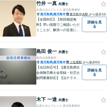
竹井 一真
を傾け、依頼者の悩みに寄り
弁護士
添って助言や提案を提供して
弁護士法人グレイス 鹿児島事務所
参ります。 お気軽にご相談く
鹿児島県
鹿児島市
鹿児島中央駅
から徒歩1分
|
ださい。
【全国対応】【初回相談無
詳細を見
料】早い段階でご相談いただ
る
くことが、解決への近道にな
ります。これからどう動くの
がよいのか、一人で悩まず一
緒に整理していきましょう。
島田 俊一
どんなご相談でも、どうぞお
弁護士
気軽にお声がけください。
島田法律事務所
【電話・WEB相談も対応可
鹿児島県
鹿児島市
上塩屋駅
から徒歩6分
|
能】
【当日対応可】【鹿児島県社
詳細を見
会保険労務士会登録・社労士
る
顧問業務対応】【法テラス対
応】【初回３０分無料】【上
塩屋電停から徒歩6分】【駐車
場有り】
木下 一達
弁護士
弁護士法人グレイス 鹿児島事務所