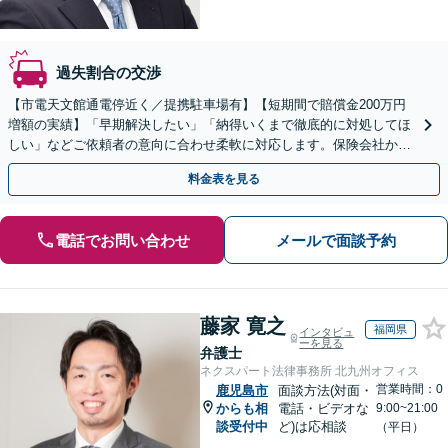
過失割合の交渉
【市電天文館通電停近く／提携駐車場有】【短期間で賠償金200万円
増額の実績】「早期解決したい」「納得いくまで徹底的に対処してほ
しい」などご依頼者の意向に合わせ柔軟に対応します。保険会社から
不当な賠償金の提示に正しい知識で対処します
料金表を見る
電話でお問い合わせ
メールで面談予約
藤家 寛之
福岡県
インタビュ
ーを見る
弁護士
ネクスパート法律事務所 北九州オフィス
営業時間：0
鹿児島市
面談方法(対面・
からも相
電話・ビデオな
9:00~21:00
談受付中
ど)は応相談
（平日）