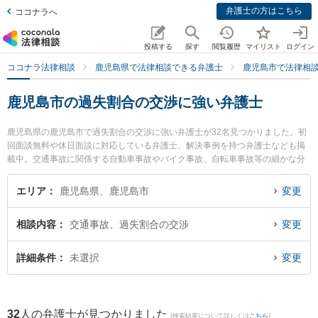
弁護士の方はこちら
ココナラへ
投稿する
探す
閲覧履歴
マイリスト
ログイン
ココナラ法律相談
鹿児島県で法律相談できる弁護士
鹿児島市で法律相
鹿児島市の過失割合の交渉に強い弁護士
鹿児島県の鹿児島市で過失割合の交渉に強い弁護士が32名見つかりました。初
回面談無料や休日面談に対応している弁護士、解決事例を持つ弁護士なども掲
載中。交通事故に関係する自動車事故やバイク事故、自転車事故等の細かな分
野での絞り込み検索もでき便利です。特に法律事務所リーガルスマート 鹿児島
事務所の福永 臣吾弁護士や髙橋総合法律事務所の髙橋 昭広弁護士、弁護士法人
エリア
鹿児島県、鹿児島市
変更
萩原 鹿児島シティ法律事務所の西 弘喜弁護士のプロフィール情報や弁護士費
用、強みなどが注目されています。『鹿児島市で土日や夜間に発生した過失割
相談内容
交通事故、過失割合の交渉
変更
合の交渉のトラブルを今すぐに弁護士に相談したい』『過失割合の交渉のトラ
ブル解決の実績豊富な近くの弁護士を検索したい』『初回相談無料で過失割合
の交渉を法律相談できる鹿児島市内の弁護士に相談予約したい』などでお困り
詳細条件
未選択
変更
の相談者さんにおすすめです。
32
人の弁護士が見つかりました
(検索結果について詳しくは
こちら
)