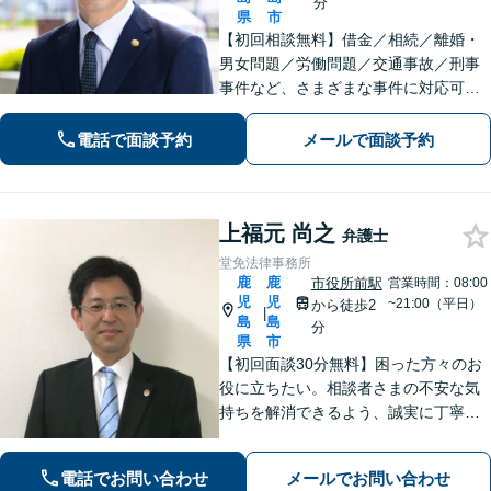
分
県
市
【初回相談無料】借金／相続／離婚・
男女問題／労働問題／交通事故／刑事
事件など、さまざまな事件に対応可能
です。お話を丁寧にお聞きすることを
心がけています。はじめて弁護士に相
電話で面談予約
メールで面談予約
談される方も、お気軽にご相談くださ
い。
上福元 尚之
弁護士
堂免法律事務所
鹿
鹿
市役所前駅
営業時間：08:00
児
児
~21:00（平日）
から徒歩2
|
島
島
分
県
市
【初回面談30分無料】困った方々のお
役に立ちたい。相談者さまの不安な気
持ちを解消できるよう、誠実に丁寧に
お話を伺いわかりやすい説明を心がけ
ております【市役所前2分】【休日・夜
電話でお問い合わせ
メールでお問い合わせ
間面談OKも可能】