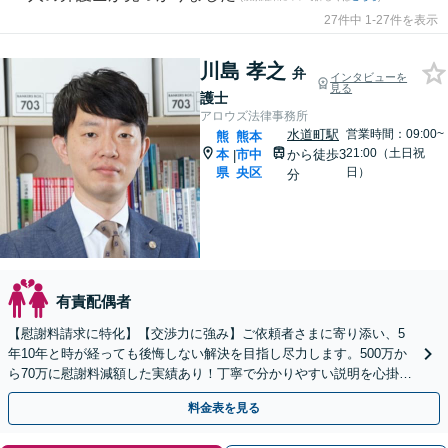
27件中 1-27件を表示
川島 孝之
弁
インタビューを
見る
護士
アロウズ法律事務所
水道町駅
営業時間：09:00~
熊
熊本
21:00（土日祝
本
市中
から徒歩3
|
県
央区
日）
分
有責配偶者
【慰謝料請求に特化】【交渉力に強み】ご依頼者さまに寄り添い、5
年10年と時が経っても後悔しない解決を目指し尽力します。500万か
ら70万に慰謝料減額した実績あり！丁寧で分かりやすい説明を心掛
け、依頼者様の負担軽減に努めます【水道町電停3分】
料金表を見る