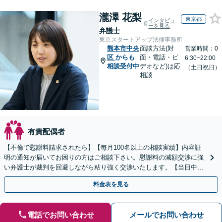
瀧澤 花梨
東京都
インタビュ
ーを見る
弁護士
東京スタートアップ法律事務所
熊本市中央
面談方法(対
営業時間：0
区
からも
面・電話・ビ
6:30~22:00
相談受付中
デオなど)は応
（土日祝日）
相談
有責配偶者
【不倫で慰謝料請求されたら】【毎月100名以上の相談実績】内容証
明の通知が届いてお困りの方はご相談下さい。慰謝料の減額交渉に強
い弁護士が裁判を回避しながら粘り強く交渉いたします。【当日中の
相談可(予約制)】【全国対応】
料金表を見る
電話でお問い合わせ
メールでお問い合わせ