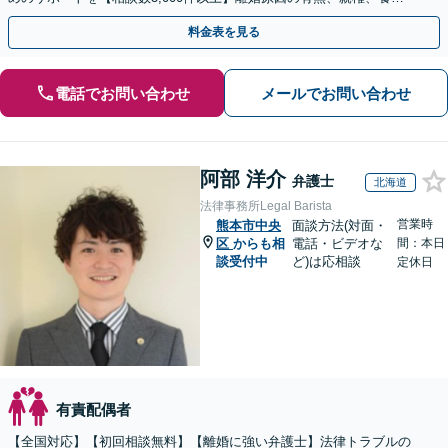
費、財産分与、慰謝料請求【夜間・休日相談可】
料金表を見る
電話でお問い合わせ
メールでお問い合わせ
阿部 洋介
弁護士
北海道
法律事務所Legal Barista
営業時
熊本市中央
面談方法(対面・
区
からも相
電話・ビデオな
間：本日
談受付中
ど)は応相談
定休日
有責配偶者
【全国対応】【初回相談無料】【離婚に強い弁護士】法律トラブルの