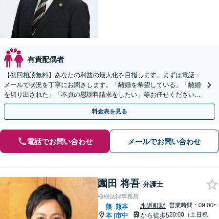
有責配偶者
【初回相談無料】あなたの利益の最大化を目指します。まずは電話・
メールで状況を丁寧にお聞きします。「離婚を希望している」「離婚
を切り出された」「不貞の慰謝料請求をしたい」等お任せください。
【リーズナブルな料金設定】
料金表を見る
電話でお問い合わせ
メールでお問い合わせ
園田 将吾
弁護士
桜樹法律事務所
水道町駅
営業時間：09:00~
熊
熊本
20:00（土日祝
本
市中
から徒歩5
|