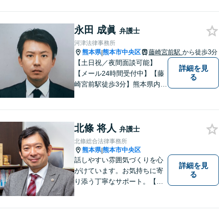
料」の相談を行っています！
まずはお気軽にご相談くださ
永田 成眞
い！
弁護士
河津法律事務所
熊本県
熊本市中央区
藤崎宮前駅
から徒歩3分
|
【土日祝／夜間面談可能】
詳細を見
【メール24時間受付中】【藤
る
崎宮前駅徒歩3分】熊本県内及
び周辺地域から法律相談受付
中です。交通事故・男女関係
等の問題から、刑事、経営者
北條 将人
の方の契約関係トラブルまで
弁護士
幅広くご相談いただいており
北條総合法律事務所
ます。お気軽にご相談くださ
熊本県
熊本市中央区
|
い。
話しやすい雰囲気づくりを心
詳細を見
がけています。お気持ちに寄
る
り添う丁寧なサポート。【借
金・債務整理】将来を見据え
た最善策をご提案【労働・雇
用】証拠集めから手厚くサポ