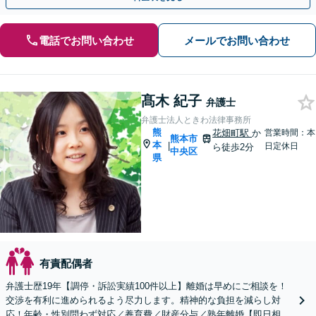
電話でお問い合わせ
メールでお問い合わせ
髙木 紀子
弁護士
弁護士法人ときわ法律事務所
熊
花畑町駅
か
営業時間：本
熊本市
本
|
日定休日
ら徒歩2分
中央区
県
有責配偶者
弁護士歴19年【調停・訴訟実績100件以上】離婚は早めにご相談を！
交渉を有利に進められるよう尽力します。精神的な負担を減らし対
応！年齢・性別問わず対応／養育費／財産分与／熟年離婚【即日相談