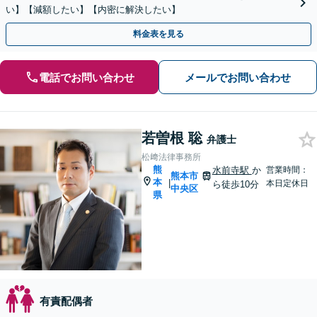
い】【減額したい】【内密に解決したい】
料金表を見る
電話でお問い合わせ
メールでお問い合わせ
若曽根 聡
弁護士
松﨑法律事務所
熊
水前寺駅
か
営業時間：
熊本市
本
|
本日定休日
ら徒歩10分
中央区
県
有責配偶者