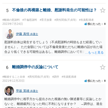
5
不倫後の再構築と離婚、慰謝料発生の可能性は？
#離婚の慰謝料
#不倫慰謝料
#育児放棄
#異性関係(不貞等)
#有責配偶者
2023年7月24日
役にたった
8
伊藤 真悟
弁護士
慰謝料自体は発生するでしょう（不貞慰謝料の時効もまだ経過してい
ません）。 ただ金額については不倫発覚後ただちに離婚の話が出た場
合より低くできる可能性はあるし、離婚調停において有責配偶者の主
張がなされて場合に離婚原因は不倫ではなく、夫の育児拒否だという
主張は考えられます。 養育費なども含めて一度弁護士に相談すること
を勧めます。
6
離婚調停中の反論について
#離婚すること自体
#異性関係(不貞等)
#調停
#有責配偶者
2021年12月20日
役にたった
8
早坂 英雄
弁護士
離婚調停中に相手方から提出された根拠の無い陳述書等に反論しとか
ないと、離婚裁判になった時に不利になりますか？ →調停は、過去