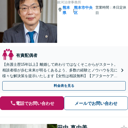
銀河法律事務所
熊本
熊本市中央
営業時間：本日定休
|
県
区
日
有責配偶者
【弁護士歴15年以上】離婚して終わりではなくそこからがスタート。
相談者様が歩む未来が明るくあるよう、多数の経験とノウハウを元に
様々な解決策を提示いたします【女性は相談無料】【アフターケアも
充実】【子連れ相談OK】
料金表を見る
電話でお問い合わせ
メールでお問い合わせ
田中 真由美