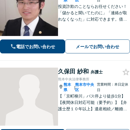
県
区
日
投資詐欺のことならお任せください！
「儲かると聞いてたのに」「連絡が取
れなくなった」に対応できます。借
金、債務整理にも精通しています【子
連れ相談可】【初回面談無料】
電話でお問い合わせ
メールでお問い合わせ
久保田 紗和
弁護士
熊本中央法律事務所
熊本
熊本市中央
営業時間：本日定休
|
県
区
日
【「京町柳川」バス停より徒歩1分】
【夜間休日対応可能（要予約）】【弁
護士歴１０年以上】遺産相続／離婚・
男女問題／労働問題などの分野に対応
可能。悩みを真剣に受け止め、共に闘
える弁護士であることを心がけていま