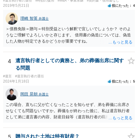
#遺言執行者の選任
#時効の援用
#M&A・事業承継
#契約書・借用書なし
2019年5月21日
役にたった
4
理崎 智英
弁護士
＞債務免除＝贈与＝特別受益という解釈で宜しいでしょうか？ そのよ
うなご理解でよろしいかと存じます。 借用書の偽造については、偽造
した人物が特定できるかどうかが重要ですね。
4
遺言執行者としての責務と、弟の葬儀出席に関す
る問題
#遺言
#遺言執行者の選任
2024年1月18日
役にたった
5
岡田 晃朝
弁護士
この場合、直ちに父が亡くなったことを知らせず、弟を葬儀に出席さ
せなくても問題ないですか。葬儀をが終わった後に、私は遺言執行者
として弟に遺言書の内容、財産目録等（遺言執行者の職務）を知らせ
ればよいですか。 葬儀は喪主が主催する行事ですから、誰を参加させ
るかは喪主の自由です。 呼ばなくてもかまいません。 そもそも、そう
いう法律関係にありません。 遺言の内容と遺産の総額の通知、公正証
5
贈与された土地は特有財産？