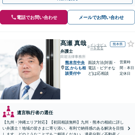
電話でお問い合わせ
メールでお問い合わせ
髙瀬 真哉
熊本県
インタビュ
ーを見る
弁護士
田迎法律事務所
営業時
熊本市中央
面談方法(対面・
区
からも相
電話・ビデオな
間：本日
談受付中
ど)は応相談
定休日
遺言執行者の選任
【九州・沖縄エリア対応】【初回相談無料】九州・熊本の相続に詳し
い弁護士！地域の皆さまに寄り添い、有利で納得感のある解決を目指
します。どのようなことでもご相談ください。遺産分割／不動産／遺