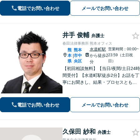
専門性の高い弁護士が寄り添い解決を
電話でお問い合わせ
メールでお問い合わせ
サポートします。
井手 俊輔
弁護士
春田法律事務所 熊本オフィス
水道町駅
営業時間：00:00~
熊
熊本
23:59（土日祝
本
市中
から徒歩2
|
県
央区
日）
分
【初回相談無料】【当日/夜間/土日24時
間受付】【水道町駅徒歩2分】お話を丁
寧にお聞きし、結果・プロセスともに
ご満足していただけるサービスを提供
いたします。
電話でお問い合わせ
メールでお問い合わせ
久保田 紗和
弁護士