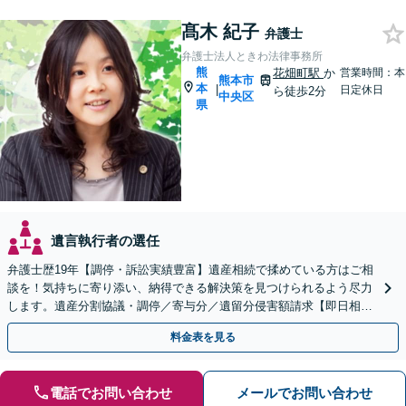
髙木 紀子
弁護士
弁護士法人ときわ法律事務所
熊
花畑町駅
か
営業時間：本
熊本市
本
|
日定休日
ら徒歩2分
中央区
県
遺言執行者の選任
弁護士歴19年【調停・訴訟実績豊富】遺産相続で揉めている方はご相
談を！気持ちに寄り添い、納得できる解決策を見つけられるよう尽力
します。遺産分割協議・調停／寄与分／遺留分侵害額請求【即日相談
可】【初回相談無料】【オンライン相談可】
料金表を見る
電話でお問い合わせ
メールでお問い合わせ