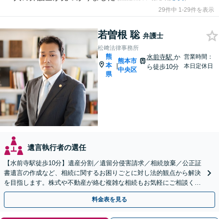
29件中 1-29件を表示
若曽根 聡
弁護士
松﨑法律事務所
熊
水前寺駅
か
営業時間：
熊本市
本
|
本日定休日
ら徒歩10分
中央区
県
遺言執行者の選任
【水前寺駅徒歩10分】遺産分割／遺留分侵害請求／相続放棄／公正証
書遺言の作成など、相続に関するお困りごとに対し法的観点から解決
を目指します。株式や不動産が絡む複雑な相続もお気軽にご相談くだ
さい。【休日・夜間予約相談可】
料金表を見る