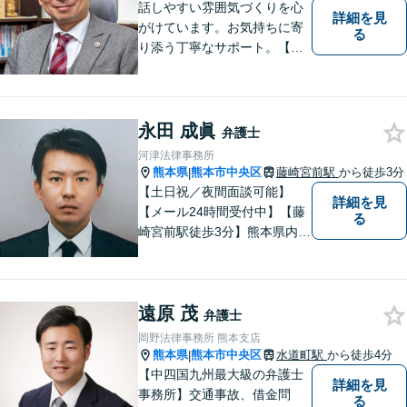
話しやすい雰囲気づくりを心
詳細を見
がけています。お気持ちに寄
る
り添う丁寧なサポート。【借
金・債務整理】将来を見据え
た最善策をご提案【労働・雇
用】証拠集めから手厚くサポ
ート。企業からのご相談も承
永田 成眞
弁護士
ります【交通事故】弁護士費
河津法律事務所
用特約の利用可【夜間・休日
熊本県
熊本市中央区
藤崎宮前駅
から徒歩3分
|
面談可】
【土日祝／夜間面談可能】
詳細を見
【メール24時間受付中】【藤
る
崎宮前駅徒歩3分】熊本県内及
び周辺地域から法律相談受付
中です。交通事故・男女関係
等の問題から、刑事、経営者
遠原 茂
の方の契約関係トラブルまで
弁護士
幅広くご相談いただいており
岡野法律事務所 熊本支店
ます。お気軽にご相談くださ
熊本県
熊本市中央区
水道町駅
から徒歩4分
|
い。
【中四国九州最大級の弁護士
詳細を見
事務所】交通事故、借金問
る