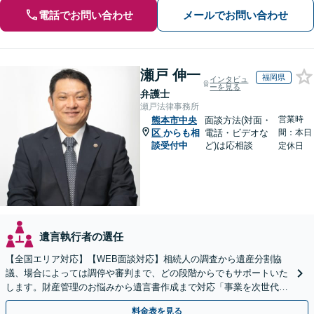
電話でお問い合わせ
メールでお問い合わせ
瀬戸 伸一
福岡県
インタビュ
ーを見る
弁護士
瀬戸法律事務所
営業時
熊本市中央
面談方法(対面・
区
からも相
電話・ビデオな
間：本日
談受付中
ど)は応相談
定休日
遺言執行者の選任
【全国エリア対応】【WEB面談対応】相続人の調査から遺産分割協
議、場合によっては調停や審判まで、どの段階からでもサポートいた
します。財産管理のお悩みから遺言書作成まで対応「事業を次世代に
引き継ぐ安心の事業承継をサポート」【完全個室相談】
料金表を見る