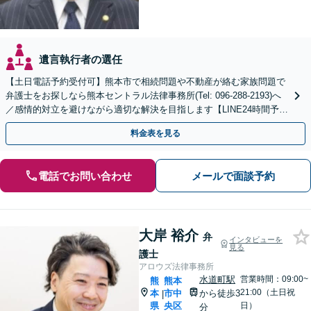
遺言執行者の選任
【土日電話予約受付可】熊本市で相続問題や不動産が絡む家族問題で
弁護士をお探しなら熊本セントラル法律事務所(Tel: 096-288-2193)へ
／感情的対立を避けながら適切な解決を目指します【LINE24時間予約
受付可】【休日・夜間相談可】
料金表を見る
電話でお問い合わせ
メールで面談予約
大岸 裕介
弁
インタビューを
見る
護士
アロウズ法律事務所
水道町駅
営業時間：09:00~
熊
熊本
21:00（土日祝
本
市中
から徒歩3
|
県
央区
日）
分