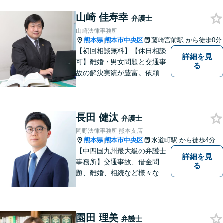
が可能です。ご依頼者さまの
山崎 佳寿幸
未来が明るくなるよう全力で
弁護士
サポートいたします【初回相
山崎法律事務所
談無料】【子連れ相談可】
熊本県
熊本市中央区
藤崎宮前駅
から徒歩0分
|
【初回相談無料】【休日相談
詳細を見
可】離婚・男女問題と交通事
る
故の解決実績が豊富。依頼者
様にとって力強い法的パート
ナーとして尽力いたします。
企業法務のご相談もお任せく
長田 健汰
ださい。【熊本市中心部】地
弁護士
域に密着した町医者みたいな
岡野法律事務所 熊本支店
弁護士です。
熊本県
熊本市中央区
水道町駅
から徒歩4分
|
【中四国九州最大級の弁護士
詳細を見
事務所】交通事故、借金問
る
題、離婚、相続など様々な問
題について、「何度でも無
料」の相談を行っています！
まずはお気軽にご相談くださ
園田 理美
い！
弁護士