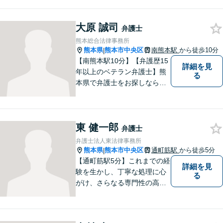
料」の相談を行っています！
まずはお気軽にご相談くださ
大原 誠司
い！
弁護士
熊本総合法律事務所
熊本県
熊本市中央区
南熊本駅
から徒歩10分
|
【南熊本駅10分】【弁護歴15
詳細を見
年以上のベテラン弁護士】熊
る
本県で弁護士をお探しなら、
まずはご連絡ください！離婚
／借金／刑事事件／相続な
ど、幅広い法律問題に精通し
東 健一郎
ています。皆様にとって一番
弁護士
のパートナーとなれるよう、
弁護士法人東法律事務所
精一杯取り組ませていただき
熊本県
熊本市中央区
通町筋駅
から徒歩5分
|
ます。
【通町筋駅5分】これまでの経
詳細を見
験を生かし、丁寧な処理に心
る
がけ、さらなる専門性の高い
リーガルサービスを提供でき
るよう精進して参ります。静
かで落ち着ける相談室をご用