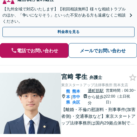
【九州全域で対応いたします】【初回相談無料】様々な相続トラブル
のほか、「争いになりそう」といった不安がある方も遠慮なくご相談
ください。
料金表を見る
電話でお問い合わせ
メールでお問い合わせ
宮﨑 零生
弁護士
東京スタートアップ法律事務所 熊本支店
通町筋駅
営業時間：06:30~
熊
熊本
22:00（土日祝
本
市中
から徒歩2
|
県
央区
日）
分
【離婚・不倫の慰謝料・刑事事件(加害
者側)・交通事故など】東京スタートア
ップ法律事務所は国内29拠点体制で全
国対応！【ご自宅からの電話相談にも
対応(法律相談は完全予約制)】各分野で