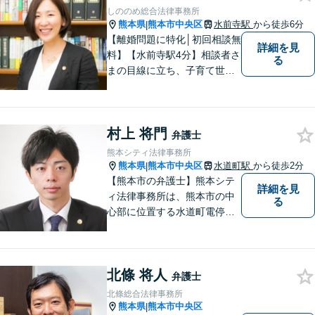
しののめ総合法律事務所
熊本県
熊本市中央区
水前寺駅
から徒歩6分
|
【離婚問題に特化│初回相談無
詳細を見
料】【水前寺駅4分】相談者さ
る
まの目線に立ち、子育て世代
の離婚から熟年離婚まで、幅
広くサポートします【弁護士2
名体制可】話しやすい雰囲気
村上 将門
を大切にし、じっくりお話を
弁護士
伺ったうえで最適な解決策を
熊本シティ法律事務所
ご提案します【完全個室】
熊本県
熊本市中央区
水道町駅
から徒歩2分
|
【熊本市の弁護士】熊本シテ
詳細を見
ィ法律事務所は、熊本市の中
る
心部に位置する水道町電停よ
り徒歩2分。 お客様の要望に
沿う方法・内容を重視した法
的サービスをご提供いたしま
北條 将人
す。
弁護士
北條総合法律事務所
熊本県
熊本市中央区
|