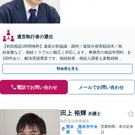
遺言執行者の選任
【初回相談1時間無料】遺産分割協議・調停／遺留分侵害額請求／相
続放棄など、相続トラブルに幅広く対応します。事務所の相談年間約
100件あり、解決実績豊富です。相続財産・相続人調査も多数経験あ
り。遺言書の作成もお任せください【水道町3分】
料金表を見る
電話でお問い合わせ
メールでお問い合わせ
田上 裕輝
弁護士
保田窪法律事務所
熊本
熊本市中央
営業時間：本日定休
|
県
区
日