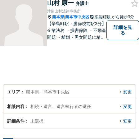
山村 康一
意しております。様々な問題
弁護士
に悩まれたとき、まずはお気
津留山村法律事務所
軽にご相談下さい。
熊本県
熊本市中央区
辛島町駅
から徒歩3分
|
【辛島町駅・慶徳校前駅3分】
詳細を見
企業法務 ・損害保険 ・不動産
る
問題 ・離婚・男女問題に精通
した弁護士が迅速に対応いた
します。お困りの方は、お気
軽にご相談ください。
エリア
熊本県、熊本市中央区
変更
相談内容
相続・遺言、遺言執行者の選任
変更
詳細条件
未選択
変更