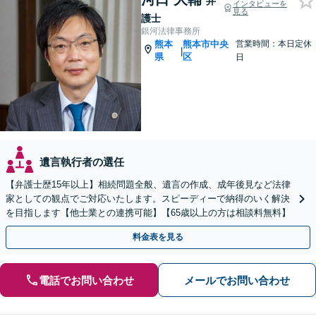
弁
インタビューを
見る
護士
銀河法律事務所
熊本
熊本市中央
営業時間：本日定休
|
県
区
日
遺言執行者の選任
【弁護士歴15年以上】相続問題全般、遺言の作成、成年後見など法律
家としての観点でご対応いたします。スピーディーで納得のいく解決
を目指します【他士業との連携可能】【65歳以上の方は相談料無料】
料金表を見る
電話でお問い合わせ
メールでお問い合わせ