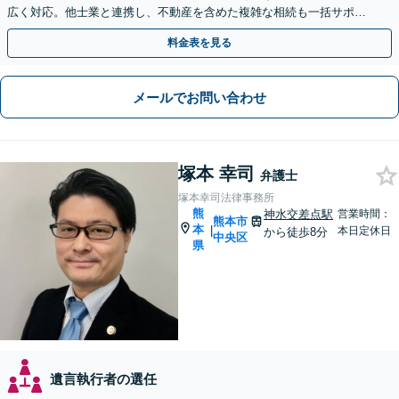
広く対応。他士業と連携し、不動産を含めた複雑な相続も一括サポー
トします。【WEB相談可能】【夜間面談可】
料金表を見る
メールでお問い合わせ
塚本 幸司
弁護士
塚本幸司法律事務所
熊
神水交差点駅
営業時間：
熊本市
本
|
本日定休日
から徒歩8分
中央区
県
遺言執行者の選任