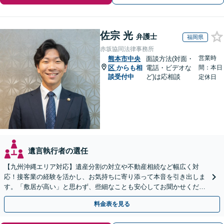
佐宗 光
弁護士
福岡県
赤坂協同法律事務所
営業時
熊本市中央
面談方法(対面・
区
からも相
電話・ビデオな
間：本日
談受付中
ど)は応相談
定休日
遺言執行者の選任
【九州沖縄エリア対応】遺産分割の対立や不動産相続など幅広く対
応！接客業の経験を活かし、お気持ちに寄り添って本音を引き出しま
す。「敷居が高い」と思わず、些細なことも安心してお聞かせくださ
い【初回相談無料】【夜間・休日相談可】
料金表を見る