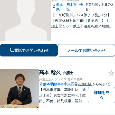
熊本中央法律事務所
熊本
熊本市中央
営業時間：本日定休
|
県
区
日
【「京町柳川」バス停より徒歩1分】
【夜間休日対応可能（要予約）】【弁
護士歴１０年以上】遺産相続／離婚・
男女問題／労働問題などの分野に対応
可能。悩みを真剣に受け止め、共に闘
える弁護士であることを心がけていま
す。お気軽にご相談ください。
電話でお問い合わせ
メールでお問い合わせ
高本 稔久
弁護士
弁護士法人グレイス 熊本事務所
熊本県
熊本市中央区
花畑町駅
から徒歩1分
|
【熊本市電車「花畑町駅」徒
詳細を見
歩１分】男女問題に特化！離
る
婚、不倫、婚約破棄、認知、
金銭問題など。豊富な経験を
活かし、柔軟に対応すること