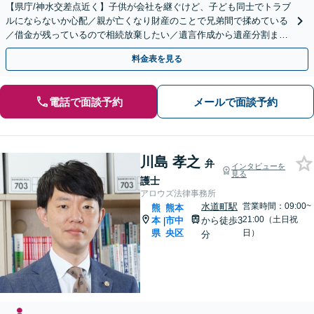
【県庁/神水交差点近く】子供が会社を継ぐけど、子ども同士でトラブ
ルにならないか心配／親が亡くなり財産のことで兄弟間で揉めている
／借金が残っているので相続放棄したい／遺言作成から遺産分割まで
サポートします。
料金表を見る
電話で面談予約
メールで面談予約
川島 孝之
弁
インタビューを
見る
護士
アロウズ法律事務所
水道町駅
営業時間：09:00~
熊
熊本
21:00（土日祝
本
市中
から徒歩3
|
県
央区
日）
分