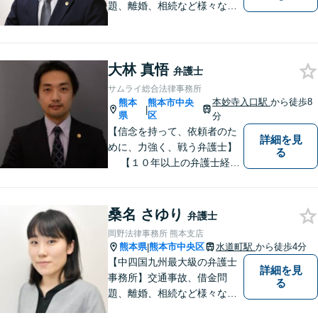
題、離婚、相続など様々な問
題について、「何度でも無
料」の相談を行っています！
まずはお気軽にご相談くださ
大林 真悟
い！
弁護士
サムライ総合法律事務所
本妙寺入口駅
から徒歩8
熊本
熊本市中央
|
県
区
分
【信念を持って、依頼者のた
詳細を見
めに、力強く、戦う弁護士】
る
【１０年以上の弁護士経
験】 【①交通事故、②離婚
等の男女トラブル、③顧問弁
護の３つの分野に力を注ぐ弁
桑名 さゆり
弁護士
護士】
岡野法律事務所 熊本支店
熊本県
熊本市中央区
水道町駅
から徒歩4分
|
【中四国九州最大級の弁護士
詳細を見
事務所】交通事故、借金問
る
題、離婚、相続など様々な問
題について、「何度でも無