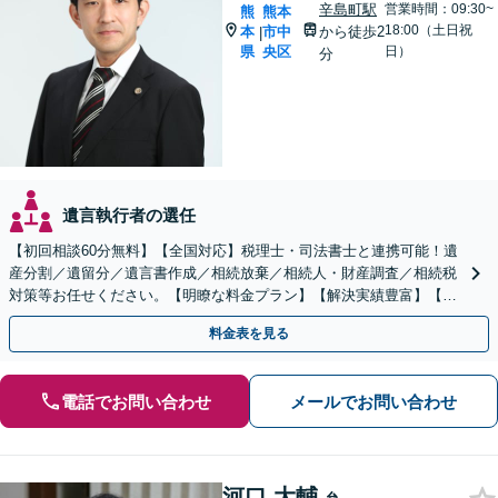
辛島町駅
営業時間：09:30~
熊
熊本
18:00（土日祝
本
市中
から徒歩2
|
県
央区
日）
分
遺言執行者の選任
【初回相談60分無料】【全国対応】税理士・司法書士と連携可能！遺
産分割／遺留分／遺言書作成／相続放棄／相続人・財産調査／相続税
対策等お任せください。【明瞭な料金プラン】【解決実績豊富】【電
話相談可】
料金表を見る
電話でお問い合わせ
メールでお問い合わせ
河口 大輔