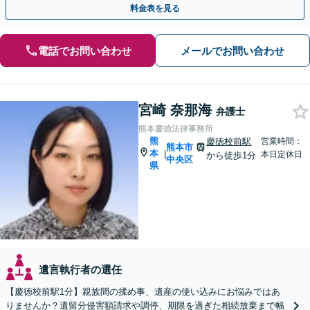
料金表を見る
電話でお問い合わせ
メールでお問い合わせ
宮崎 奈那海
弁護士
熊本慶徳法律事務所
熊
慶徳校前駅
営業時間：
熊本市
本
|
本日定休日
から徒歩1分
中央区
県
遺言執行者の選任
【慶徳校前駅1分】親族間の揉め事、遺産の使い込みにお悩みではあ
りませんか？遺留分侵害額請求や調停、期限を過ぎた相続放棄まで幅