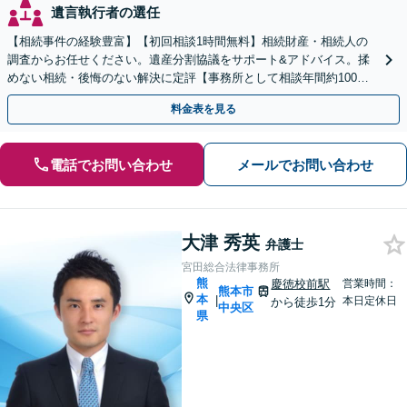
遺言執行者の選任
【相続事件の経験豊富】【初回相談1時間無料】相続財産・相続人の
調査からお任せください。遺産分割協議をサポート&アドバイス。揉
めない相続・後悔のない解決に定評【事務所として相談年間約100
件】
料金表を見る
電話でお問い合わせ
メールでお問い合わせ
大津 秀英
弁護士
宮田総合法律事務所
熊
慶徳校前駅
営業時間：
熊本市
本
|
本日定休日
から徒歩1分
中央区
県