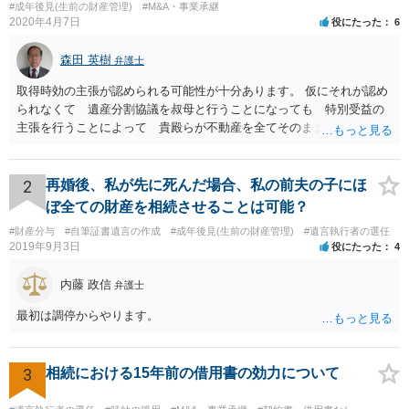
#成年後見(生前の財産管理)
#M&A・事業承継
2020年4月7日
役にたった
6
森田 英樹
弁護士
取得時効の主張が認められる可能性が十分あります。 仮にそれが認め
られなくて 遺産分割協議を叔母と行うことになっても 特別受益の
主張を行うことによって 貴殿らが不動産を全てそのまま取得できる
ことが可能でしょう。
2
再婚後、私が先に死んだ場合、私の前夫の子にほ
ぼ全ての財産を相続させることは可能？
#財産分与
#自筆証書遺言の作成
#成年後見(生前の財産管理)
#遺言執行者の選任
2019年9月3日
役にたった
4
内藤 政信
弁護士
最初は調停からやります。
3
相続における15年前の借用書の効力について