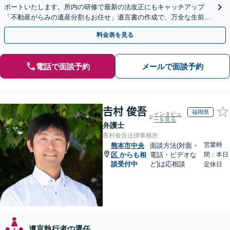
ポートいたします。所内の研修で最新の法改正にもキャッチアップ
「不動産がらみの遺産分割もお任せ」遺言書の作成で、万全な生前対
策をおこないましょう【夜間・休日面談可】
料金表を見る
電話で面談予約
メールで面談予約
𠮷村 俊吾
福岡県
インタビュ
ーを見る
弁護士
𠮷村俊吾法律事務所
営業時
熊本市中央
面談方法(対面・
区
からも相
電話・ビデオな
間：本日
談受付中
ど)は応相談
定休日
遺言執行者の選任