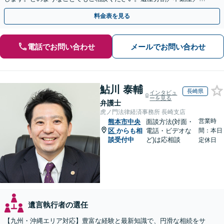
言書／使い込み／寄与分／遺留分／相続放棄【完全個室】
料金表を見る
電話でお問い合わせ
メールでお問い合わせ
鮎川 泰輔
長崎県
インタビュ
ーを見る
弁護士
虎ノ門法律経済事務所 長崎支店
営業時
熊本市中央
面談方法(対面・
区
からも相
電話・ビデオな
間：本日
談受付中
ど)は応相談
定休日
遺言執行者の選任
【九州・沖縄エリア対応】豊富な経験と最新知識で、円滑な相続をサ