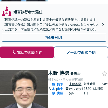
遺言執行者の選任
【民事信託士の資格を所有】弁護士が最適な解決策をご提案します
【遺言書の作成】遺族間トラブルに発展させないためにもしっかりと
した対策を！財産贈与／相続放棄／調停など面倒な手続きや交渉はす
べて弁護士が代行します。
料金表を見る
電話で面談予約
メールで面談予約
木野 博徳
弁護士
熊本セントラル法律事務所
上熊本駅
営業時間：11:00~
熊
熊本
21:00（土日祝
本
市中
から徒歩1
|
県
央区
日）
0分