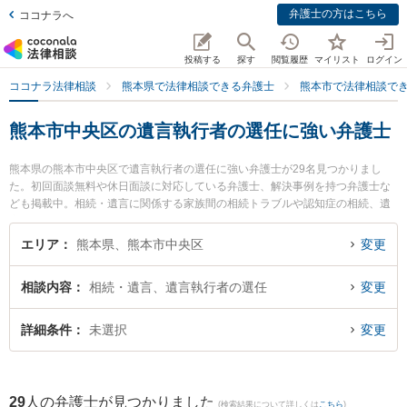
弁護士の方はこちら
ココナラへ
投稿する
探す
閲覧履歴
マイリスト
ログイン
ココナラ法律相談
熊本県で法律相談できる弁護士
熊本市で法律相談で
熊本市中央区の遺言執行者の選任に強い弁護士
熊本県の熊本市中央区で遺言執行者の選任に強い弁護士が29名見つかりまし
た。初回面談無料や休日面談に対応している弁護士、解決事例を持つ弁護士な
ども掲載中。相続・遺言に関係する家族間の相続トラブルや認知症の相続、遺
産分割等の細かな分野での絞り込み検索もでき便利です。特に松﨑法律事務所
の若曽根 聡弁護士やつばさ法律事務所の田中 真由美弁護士、桜樹法律事務所の
エリア
熊本県、熊本市中央区
変更
園田 将吾弁護士のプロフィール情報や弁護士費用、強みなどが注目されていま
す。『熊本市中央区で土日や夜間に発生した遺言執行者の選任のトラブルを今
相談内容
相続・遺言、遺言執行者の選任
変更
すぐに弁護士に相談したい』『遺言執行者の選任のトラブル解決の実績豊富な
近くの弁護士を検索したい』『初回相談無料で遺言執行者の選任を法律相談で
きる熊本市中央区内の弁護士に相談予約したい』などでお困りの相談者さんに
詳細条件
未選択
変更
おすすめです。
29
人の弁護士が見つかりました
(検索結果について詳しくは
こちら
)