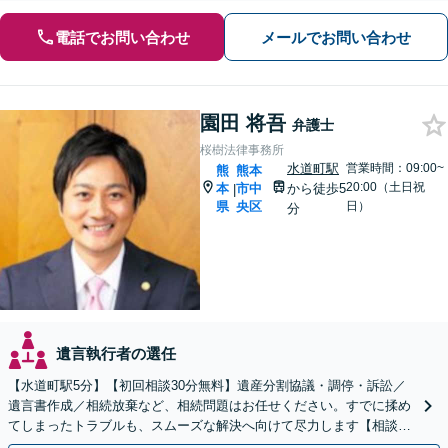
電話でお問い合わせ
メールでお問い合わせ
園田 将吾
弁護士
桜樹法律事務所
水道町駅
営業時間：09:00~
熊
熊本
20:00（土日祝
本
市中
から徒歩5
|
県
央区
日）
分
遺言執行者の選任
【水道町駅5分】【初回相談30分無料】遺産分割協議・調停・訴訟／
遺言書作成／相続放棄など、相続問題はお任せください。すでに揉め
てしまったトラブルも、スムーズな解決へ向けて尽力します【相談実
績3万件の事務所】【休日・夜間対応可】