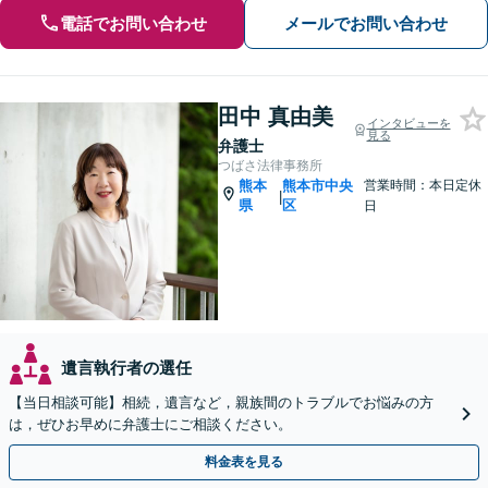
電話でお問い合わせ
メールでお問い合わせ
田中 真由美
インタビューを
見る
弁護士
つばさ法律事務所
熊本
熊本市中央
営業時間：本日定休
|
県
区
日
遺言執行者の選任
【当日相談可能】相続，遺言など，親族間のトラブルでお悩みの方
は，ぜひお早めに弁護士にご相談ください。
料金表を見る