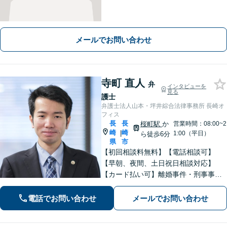
メールでお問い合わせ
寺町 直人
弁
インタビューを
見る
護士
弁護士法人山本・坪井綜合法律事務所 長崎オ
フィス
長
長
桜町駅
か
営業時間：08:00~2
崎
崎
|
1:00（平日）
ら徒歩6分
県
市
【初回相談料無料】【電話相談可】
【早朝、夜間、土日祝日相談対応】
【カード払い可】離婚事件・刑事事
件・交通事故の専門弁護士があなたの
お悩みを解決いたします。一人で悩ま
電話でお問い合わせ
メールでお問い合わせ
ずに新たな一歩をわたしたちと。