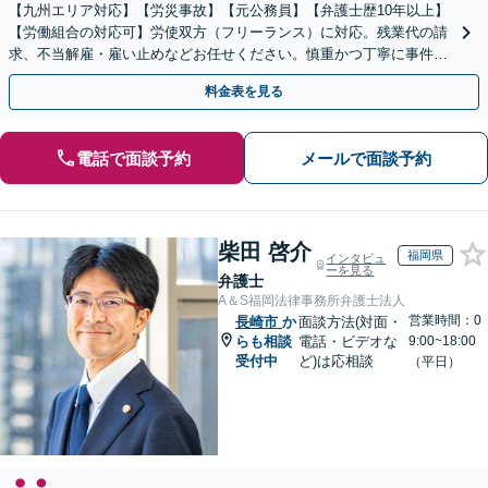
【九州エリア対応】【労災事故】【元公務員】【弁護士歴10年以上】
【労働組合の対応可】労使双方（フリーランス）に対応。残業代の請
求、不当解雇・雇い止めなどお任せください。慎重かつ丁寧に事件解
決へと進めます。
料金表を見る
電話で面談予約
メールで面談予約
柴田 啓介
福岡県
インタビュ
ーを見る
弁護士
A＆S福岡法律事務所弁護士法人
営業時間：0
長崎市
か
面談方法(対面・
らも相談
電話・ビデオな
9:00~18:00
受付中
ど)は応相談
（平日）