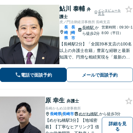
鮎川 泰輔
弁
インタビューを
見る
護士
虎ノ門法律経済事務所 長崎支店
長
長
長崎駅
か
営業時間：09:30~1
崎
崎
|
8:00（平日）
ら徒歩2分
県
市
【長崎駅2分】「全国39本支店の100名
以上の弁護士在籍」豊富な経験と最新
知識で、円滑な相続実現を「最新の法
改正にもキャッチアップ」保険会社と
交渉して賠償金アップに努めます。後
電話で面談予約
メールで面談予約
遺障害等級認定を一からサポート【夜
間・休日面談可】
原 幸生
弁護士
長崎かもめ法律事務所
長崎県
長崎市
めがね橋駅
から徒歩3分
|
【めがね橋駅3分】【地域密
詳細を見
着】【丁寧なヒアリング】借
る