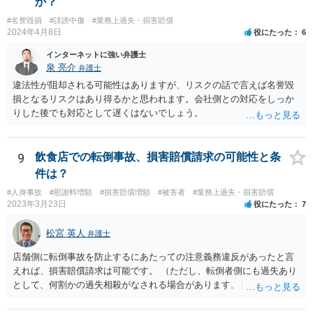
か？
す。 「労働者」であるといえる場合、20万円の違約金を予定する規
#名誉毀損
#誹謗中傷
#業務上過失・損害賠償
定は、労働基準法16条違反となります。したがって、「労働者」であ
2024年4月8日
役にたった
6
ると主張し、労働基準法16条を根拠に20万円の支払を拒むことは考え
られます（ただしその場合も、現実に発生した損害分を別途請求され
インターネットに強い弁護士
ることはあり得ます）。 また「労働者」であるといえる場合、研修
泉 亮介
弁護士
期間とはいえ業務として研修への参加が強制されているのであれば、
違法性が阻却される可能性はありますが、リスクの話で言えば名誉毀
研修期間分の報酬も請求できる可能性があります。すなわち、業務と
損となるリスクはあり得るかと思われます。会社側との対応をしっか
の関連性が認められる研修について、それが使用者の明示・黙示の指
りした後でも対応として遅くはないでしょう。
示に基づくもので、その参加が事実上強制されている場合には、労働
時間性が認められ、その分の対価となる賃金を請求し得ます。業務と
の関連性が薄くても労働時間性が認められる場合もあります。研修に
9
飲食店での転倒事故、損害賠償請求の可能性と条
労働時間性が認められる場合、少なくとも最低賃金分で計算した額を
件は？
請求することなどが考えられます。 これらのことは一般論であり、
本件にどうあてはまるのかは具体的な事情を詳しく聞かないと判断で
#人身事故
#慰謝料増額
#損害賠償増額
#被害者
#業務上過失・損害賠償
きないことですので、一度弁護士に相談されてもよいかと思います。
2023年3月23日
役にたった
7
松宮 英人
弁護士
店舗側に転倒事故を防止するにあたっての注意義務違反があったと言
えれば、損害賠償請求は可能です。 （ただし、転倒者側にも過失あり
として、何割かの過失相殺がなされる場合があります。） 注意義務違
反の有無は、当時の個別具体的な事情により判断されます。 例えば、
床材等の性質、清掃により濡れるなどしてどの程度滑りやすくなって