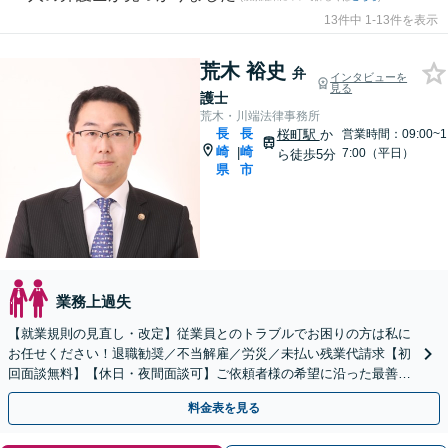
13件中 1-13件を表示
荒木 裕史
弁
インタビューを
見る
護士
荒木・川端法律事務所
長
長
桜町駅
か
営業時間：09:00~1
崎
崎
|
7:00（平日）
ら徒歩5分
県
市
業務上過失
【就業規則の見直し・改定】従業員とのトラブルでお困りの方は私に
お任せください！退職勧奨／不当解雇／労災／未払い残業代請求【初
回面談無料】【休日・夜間面談可】ご依頼者様の希望に沿った最善の
解決策を提案します。
料金表を見る