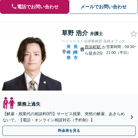
電話でお問い合わせ
メールでお問い合わせ
草野 浩介
弁護士
ベリーベスト法律事務所 長崎オフィス
長
長
西浜町駅
か
営業時間：09:30~
崎
崎
|
21:00（平日）
ら徒歩2分
県
市
業務上過失
【解雇・残業代の相談料0円】サービス残業、突然の解雇、あきらめ
ないで。【電話・オンライン相談対応（予約制）】
料金表を見る