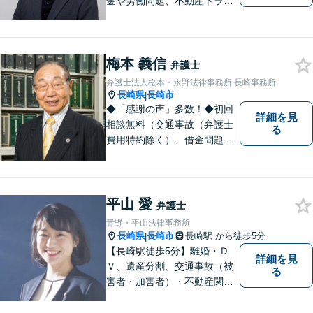
金や労働問題、不動産トラブ
ルなどでお困りの方の生活再
建を支援いたします。依頼者
さまの不安に寄り添い、気持
梅本 義信
ちと希望をしっかりと受け止
弁護士
めます。どうぞお気軽にお話
弁護士法人松本・永野法律事務所 長崎事務所
しください。【電話・メー
長崎県
長崎市
|
ル・WEB相談可】
◆「感謝の声」多数！◆初回
詳細を見
相談無料（交通事故（弁護士
る
費用特約除く）、借金問題、
相続・遺言、離婚・男女問題
に限る）◆弁護士歴44年以上
◆11260件の相談実績（令和1
～7年合計）
平山 愛
弁護士
青野・平山法律事務所
長崎県
長崎市
長崎駅
から徒歩5分
|
【長崎駅徒歩5分】離婚・Ｄ
詳細を見
Ｖ、遺産分割、交通事故（被
る
害者・加害者）・不動産関連
の問題ならお一人で悩まずお
気軽にご相談ください。依頼