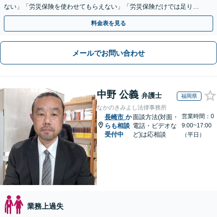
ない」「労災保険を使わせてもらえない」「労災保険だけでは足りな
い。損害賠償請求したい」など労働問題はお任せを。
料金表を見る
メールでお問い合わせ
中野 公義
弁護士
福岡県
なかのきみよし法律事務所
営業時間：0
長崎市
か
面談方法(対面・
らも相談
電話・ビデオな
9:00~17:00
受付中
ど)は応相談
（平日）
業務上過失