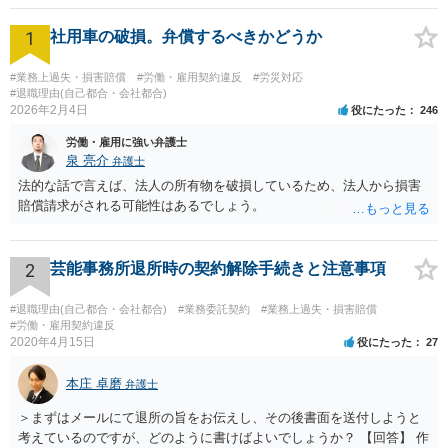
1
社用車の破損。弁償するべきかどうか
#業務上過失・損害賠償
#労働・雇用契約違反
#労災対応
#退職理由(自己都合・会社都合)
2026年2月4日
役にたった
246
労働・雇用に強い弁護士
泉 亮介
弁護士
法的な話で言えば、法人の所有物を破損しているため、法人から損害
賠償請求がされる可能性はあるでしょう。
2
芸能事務所退所時の契約解除手続きと注意事項
#退職理由(自己都合・会社都合)
#業務委託契約
#業務上過失・損害賠償
#労働・雇用契約違反
2020年4月15日
役にたった
27
本庄 卓磨
弁護士
＞まずはメールにて退所の旨をお伝えし、その後書面を送付しようと
考えているのですが、どのように書けばよいでしょうか？ 【回答】 作