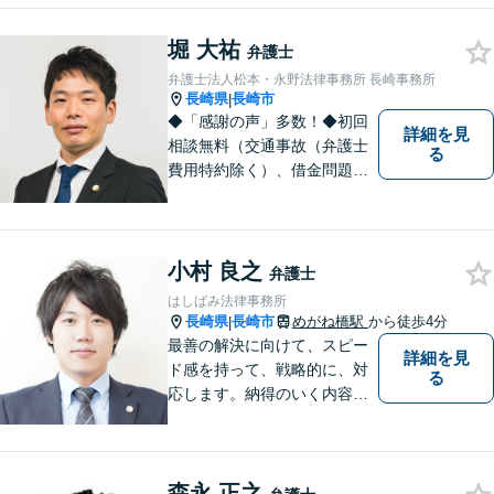
者様と共に全力で戦います。
堀 大祐
弁護士
弁護士法人松本・永野法律事務所 長崎事務所
長崎県
長崎市
|
◆「感謝の声」多数！◆初回
詳細を見
相談無料（交通事故（弁護士
る
費用特約除く）、借金問題、
相続・遺言、離婚・男女問題
に限る）◆11260件の相談実
績（令和1～7年合計）
小村 良之
弁護士
はしばみ法律事務所
長崎県
長崎市
めがね橋駅
から徒歩4分
|
最善の解決に向けて、スピー
詳細を見
ド感を持って、戦略的に、対
る
応します。納得のいく内容と
費用となるよう心がけていま
すので、まずはお気軽にご相
談ください。
森永 正之