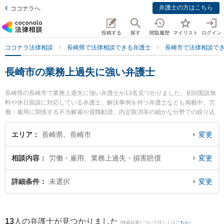
弁護士の方はこちら
ココナラへ
投稿する
探す
閲覧履歴
マイリスト
ログイン
ココナラ法律相談
長崎県で法律相談できる弁護士
長崎市で法律相談で
長崎市の業務上過失に強い弁護士
長崎県の長崎市で業務上過失に強い弁護士が13名見つかりました。初回面談無
料や休日面談に対応している弁護士、解決事例を持つ弁護士なども掲載中。労
働・雇用に関係する不当解雇や退職勧奨、内定取消等の細かな分野での絞り込
み検索もでき便利です。特に荒木・川端法律事務所の荒木 裕史弁護士やベリー
ベスト法律事務所 長崎オフィスの草野 浩介弁護士、さた法律事務所の佐田 英
エリア
長崎県、長崎市
変更
二弁護士のプロフィール情報や弁護士費用、強みなどが注目されています。
『長崎市で土日や夜間に発生した業務上過失のトラブルを今すぐに弁護士に相
相談内容
労働・雇用、業務上過失・損害賠償
変更
談したい』『業務上過失のトラブル解決の実績豊富な近くの弁護士を検索した
い』『初回相談無料で業務上過失を法律相談できる長崎市内の弁護士に相談予
約したい』などでお困りの相談者さんにおすすめです。
詳細条件
未選択
変更
13
人の弁護士が見つかりました
(検索結果について詳しくは
こちら
)