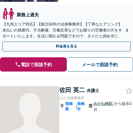
業務上過失
【九州エリア対応】【創立60年の法律事務所】【丁寧なヒアリング】
未払いの残業代、不当解雇、労働災害などでお困りの労働者の方をサ
ポートいたします。生活に関わる問題ですので、ダメだと諦めずに、
しっかりと労働者の権利を主張していきましょう。
料金表を見る
電話で面談予約
メールで面談予約
佐田 英二
弁護士
さた法律事務所
めがね橋駅
から徒歩2
長崎
長崎
|
県
市
分