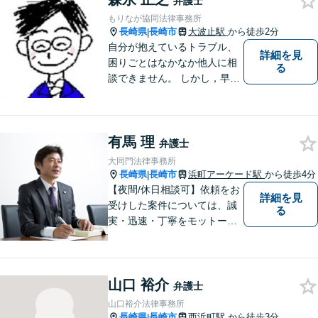
弁護士
もりなが協同法律事務所
長崎県
長崎市
大波止駅
から徒歩2分
|
自分が抱えているトラブル、
詳細を見
困りごとはなかなか他人に相
る
談できません。 しかし，早め
の相談によって、よりよい解
決につながることもありま
す。 ひとりで抱えこまずに相
有馬 理
談してみませんか。
弁護士
大同門法律事務所
長崎県
長崎市
浜町アーケード駅
から徒歩4分
|
【夜間/休日相談可】依頼をお
詳細を見
受けした案件については、誠
る
実・迅速・丁寧をモットーに
処理致します。早めのご相談
が早期解決につながりますの
でお困りの方は、お気軽に相
山口 裕介
談にお越しください。
弁護士
山口裕介法律事務所
長崎県
長崎市
西浜町駅
から徒歩3分
|