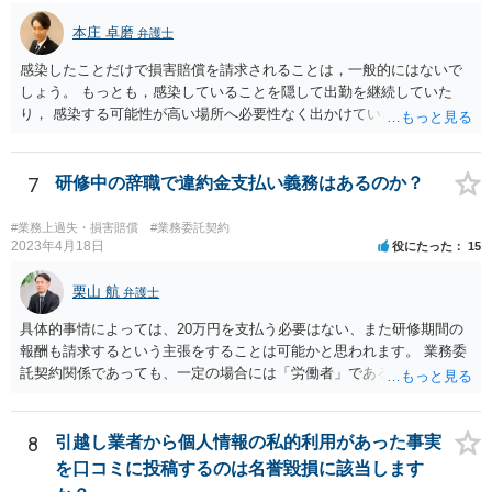
本庄 卓磨
弁護士
感染したことだけで損害賠償を請求されることは，一般的にはないで
しょう。 もっとも，感染していることを隠して出勤を継続していた
り， 感染する可能性が高い場所へ必要性なく出かけていたりした場合
など， 感染者の責任が大きいといえる場合には，損害賠償を請求され
るリスクがあり得ると思います。 もし事業所閉鎖になった場合には損
害が大きくなりますので，注意が必要ですね。
7
研修中の辞職で違約金支払い義務はあるのか？
#業務上過失・損害賠償
#業務委託契約
2023年4月18日
役にたった
15
栗山 航
弁護士
具体的事情によっては、20万円を支払う必要はない、また研修期間の
報酬も請求するという主張をすることは可能かと思われます。 業務委
託契約関係であっても、一定の場合には「労働者」であるとして労働
基準法が適用されます。「労働者」であるといえる場合とは、使用従
属性が認められる場合、すなわち、①使用者の指揮監督下において労
務の提供をする者であること、②労務に対する対償を支払われる者で
8
引越し業者から個人情報の私的利用があった事実
あることという２つの要件を満たした場合に認められるとされます。
を口コミに投稿するのは名誉毀損に該当します
この判断は、様々な個別的事情に照らして総合的に判断されるもので