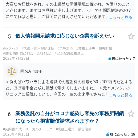
大変なお怪我をされ、その上過酷な労働環境に置かれ、お困りのこと
と存じます。まずはお見舞い申し上げます。 少しでも問題解決のお役
に立てればと思い、ご質問にお答えさせていただきます。 ご相談者の
具体的な会社内での立場や入手可能な証拠資料にもよりますが、お怪
我に関しては労災保険からの給付や会社からの損害賠償が、過重労働
に関しては未払残業代の支払が受けられる可能性がある事案とお見受
5
個人情報開示請求に応じない企業を訴えたい
けします。 請求が認められる可能性や採るべき手続を検討するには、
様々な事情のヒアリングや証拠資料の検討が必要になるため、今後の
#セクハラ
#労働・雇用契約違反
#労災対応
#業務上過失・損害賠償
方針の検討も含め、一度面談にて法律相談をされることをおすすめし
#退職理由(自己都合・会社都合)
#安全配慮義務違反
2022年7月29日
役にたった
7
ます。
匿名A
弁護士
＞例えばパワハラによる退職での慰謝料の相場が50～100万円だとする
と、ほぼ着手金と成功報酬で消えてしまいますね。 ＞元々メンタルク
リニックに通院していて、今回の一連の出来事でさらに悪化した事実
を医師の診断書で証拠として提出しても慰謝料は変わらないですか？
万が一、慰謝料請求が認められるにしても金額としては微々たるもの
かと思いますが、依頼する弁護士に詳細を説明したうえで指示を仰い
6
業務委託の自分がコロナ感染し客先の事務所閉鎖
だ方がいいかと思います。
になったら損害賠償請求されますか？
#契約書作成・リーガルチェック
#業務上過失・損害賠償
2020年4月15日
役にたった
15