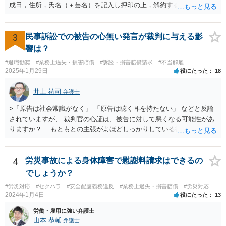
成日，住所，氏名（＋芸名）を記入し押印の上，解約する旨を伝える
内容を記載してください。 ＞私のような場合は損害賠償を請求される
ようなことはありますでしょうか？ 【回答】 特にないと思われます
が，仮に請求された場合はそれが「損害」に該当するのか検討するこ
3
民事訴訟での被告の心無い発言が裁判に与える影
とになります。 ＞また、事務所をやめる際、「退所後しばらく芸能活
響は？
動禁止」「活動するなら名前を変える」ことを事務所側から要求され
#退職勧奨
#業務上過失・損害賠償
#訴訟・損害賠償請求
#不当解雇
たという事例を聞いたことがあります。所属する際にいただいた契約
2025年1月29日
役にたった
18
書にはそのようなことは書いていないのですが、仮にこれらを要求さ
れた場合には断ることは可能なのでしょうか？ 【回答】 契約書に記載
井上 祐司
弁護士
がないのであれば，断ることができる可能性があります。 もし上記の
ような要求をされた場合は，その根拠を明示してもらってください。
>「原告は社会常識がなく」 「原告は聴く耳を持たない」 などと反論
されていますが、 裁判官の心証は、被告に対して悪くなる可能性があ
りますか？ もともとの主張がよほどしっかりしている書面でなけれ
ば、一般的に心証は悪くなるだろうと思います。 ただし、最終的な
勝ち負けは、法律構成に必要な事実の主張と証拠の的確さに尽きま
す。その意味では「無益的記載事項」です。 法律的に全く意味がな
4
労災事故による身体障害で慰謝料請求はできるの
い主張で、過度に攻撃的な文章ですから、少なくとも記載する必要は
でしょうか？
全くない事項です。 こういったことが記載された場合には、完全ス
#労災対応
#セクハラ
#安全配慮義務違反
#業務上過失・損害賠償
#労災対応
ルーする方が印象はよいのが普通です。
2024年1月4日
役にたった
13
労働・雇用に強い弁護士
山本 恭輔
弁護士