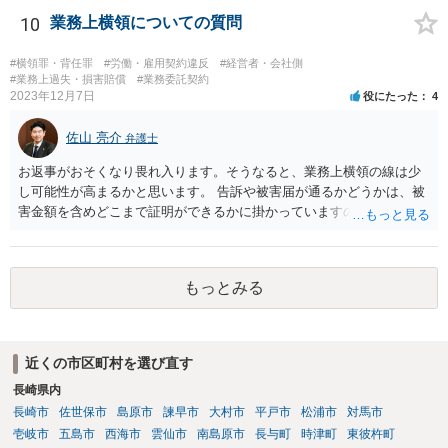
いたか（清掃の仕方）、当日の天候、店内の混雑具合や客の動線、店
10
業務上横領についての質問
員による注意喚起の有無、過去に同様の事故があったか否か…などな
ど、様々な要素を見ていく必要があります。 一度弁護士にご相談され
#横領罪・背任罪
#労働・雇用契約違反
#経営者・会社側
ることをオススメします。 なお、治療費も損害賠償に含まれますが、
#業務上過失・損害賠償
#業務委託契約
2023年12月7日
役にたった
4
慰謝料など、具体的な損害賠償算定の仕方についても、ご相談なさる
とよいと思います。 お大事になさってください。
佐山 亮介
弁護士
お返事がおそくなり畏れ入ります。そうなると、業務上横領の線は少
し可能性が高まるかと思います。 告訴や被害届が通るかどうかは、被
害金額を含めどこまで証明ができるかに掛かっていますので、一度直
接面談等で資料を交えながらご相談されることをおすすめします。
もっとみる
近くの市区町村を選び直す
長崎県内
長崎市
佐世保市
島原市
諫早市
大村市
平戸市
松浦市
対馬市
壱岐市
五島市
西海市
雲仙市
南島原市
長与町
時津町
東彼杵町