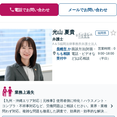
電話でお問い合わせ
メールでお問い合わせ
光山 夏貴
福岡県
インタビュ
ーを見る
弁護士
A＆S福岡法律事務所弁護士法人
営業時間：0
長崎市
か
面談方法(対面・
らも相談
電話・ビデオな
9:00~18:00
受付中
ど)は応相談
（平日）
業務上過失
【九州・沖縄エリア対応｜元検事】使用者側に特化！ハラスメント・
コンプラ・不祥事対応など、労働問題はご相談ください。業界・業種
問わず対応。複雑な問題も徹底した調査で、効果的・効率的な解決を
目指します。セカンドオピニオン可【休日・夜間相談可】