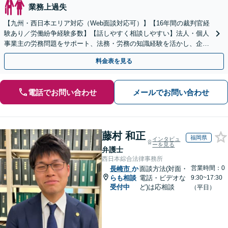
業務上過失
【九州・西日本エリア対応（Web面談対応可）】【16年間の裁判官経
験あり／労働紛争経験多数】【話しやすく相談しやすい】法人・個人
事業主の労務問題をサポート、法務・労務の知識経験を活かし、企業
側から御社の労働問題解決に尽力します。
料金表を見る
電話でお問い合わせ
メールでお問い合わせ
藤村 和正
福岡県
インタビュ
ーを見る
弁護士
西日本綜合法律事務所
営業時間：0
長崎市
か
面談方法(対面・
らも相談
電話・ビデオな
9:30~17:30
受付中
ど)は応相談
（平日）