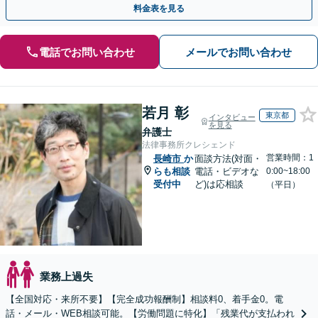
料金表を見る
電話でお問い合わせ
メールでお問い合わせ
若月 彰
東京都
インタビュー
を見る
弁護士
法律事務所クレシェンド
営業時間：1
長崎市
か
面談方法(対面・
らも相談
電話・ビデオな
0:00~18:00
受付中
ど)は応相談
（平日）
業務上過失
【全国対応・来所不要】【完全成功報酬制】相談料0、着手金0。電
話・メール・WEB相談可能。【労働問題に特化】「残業代が支払われ