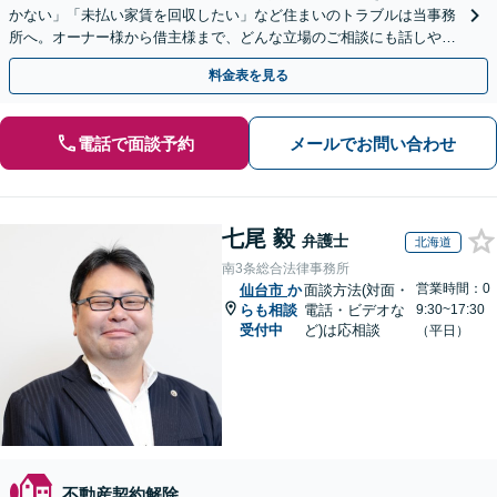
かない」「未払い家賃を回収したい」など住まいのトラブルは当事務
所へ。オーナー様から借主様まで、どんな立場のご相談にも話しやす
い弁護士が対応します。ＷＥＢ面談可。
料金表を見る
電話で面談予約
メールでお問い合わせ
七尾 毅
弁護士
北海道
南3条総合法律事務所
営業時間：0
仙台市
か
面談方法(対面・
らも相談
電話・ビデオな
9:30~17:30
受付中
ど)は応相談
（平日）
不動産契約解除