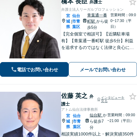
橋本 長臣
弁護士
弁護士法人リーガルプロフェッション
青葉通一番
営業時間：09:0
宮
仙台
0~17:30（平
城
市青
町駅
から徒
|
県
葉区
日）
歩5分
【完全個室で相談可】【近隣駐車場
有】【青葉通一番町駅 徒歩5分】利益
を追求するのではなく法律と良心に従
って紛争の解決をすることが大切だと
考えています。依頼者様の意向を丁寧
にお聞きしご要望に沿った解決をする
電話でお問い合わせ
メールでお問い合わせ
ように心がけています。お気軽にご相
談ください。
佐藤 英之
弁
インタビューを
見る
護士
アトム仙台法律事務所
仙台駅
か
営業時間：09:00
宮
仙台
~21:00（平日）
城
市青
ら徒歩7
|
県
葉区
分
相談実績1000件以上・解決実績350件