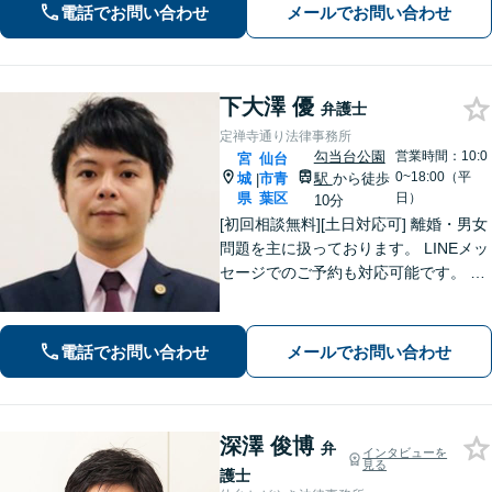
応。司法書士や税理士と連携。【青葉
電話でお問い合わせ
メールでお問い合わせ
通一番町駅5分】
下大澤 優
弁護士
定禅寺通り法律事務所
勾当台公園
営業時間：10:0
宮
仙台
0~18:00（平
城
市青
駅
から徒歩
|
県
葉区
日）
10分
[初回相談無料][土日対応可] 離婚・男女
問題を主に扱っております。 LINEメッ
セージでのご予約も対応可能です。 LI
NEでのご予約をご希望の場合は、以下
のリンクからご登録ください。 https://l
in.ee/uFqpYWb
電話でお問い合わせ
メールでお問い合わせ
深澤 俊博
弁
インタビューを
見る
護士