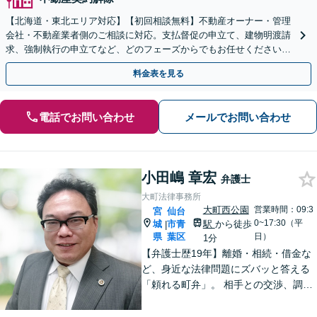
【北海道・東北エリア対応】【初回相談無料】不動産オーナー・管理
会社・不動産業者側のご相談に対応。支払督促の申立て、建物明渡請
求、強制執行の申立てなど、どのフェーズからでもお任せください。
他士業ともワンストップで対応可能【休日・夜間面談OK】
料金表を見る
電話でお問い合わせ
メールでお問い合わせ
小田嶋 章宏
弁護士
大町法律事務所
大町西公園
営業時間：09:3
宮
仙台
0~17:30（平
城
市青
駅
から徒歩
|
県
葉区
日）
1分
【弁護士歴19年】離婚・相続・借金な
ど、身近な法律問題にズバッと答える
「頼れる町弁」。 相手との交渉、調
停、裁判、各種手続まで、必要に応じ
て安心してお任せいただけます。 【相