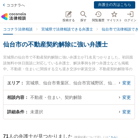
弁護士の方はこちら
ココナラへ
投稿する
探す
閲覧履歴
マイリスト
ログイン
ココナラ法律相談
宮城県で法律相談できる弁護士
仙台市で法律相談で
仙台市の不動産契約解除に強い弁護士
宮城県の仙台市で不動産契約解除に強い弁護士が71名見つかりました。初回面
談無料や休日面談に対応している弁護士、解決事例を持つ弁護士なども掲載
中。不動産・住まいに関係する立ち退き交渉や家賃交渉、不動産契約解除等の
細かな分野での絞り込み検索もでき便利です。特に弁護士法人リーガルプロフ
ェッションの新妻 範之弁護士やつばさ法律事務所の森田 新司弁護士、からんこ
エリア
宮城県、仙台市青葉区、仙台市宮城野区、仙台市若林区、仙台市太白区、仙台市泉区
変更
え法律事務所の高橋 広希弁護士のプロフィール情報や弁護士費用、強みなどが
注目されています。『仙台市で土日や夜間に発生した不動産契約解除のトラブ
相談内容
不動産・住まい、契約解除
変更
ルを今すぐに弁護士に相談したい』『不動産契約解除のトラブル解決の実績豊
富な近くの弁護士を検索したい』『初回相談無料で不動産契約解除を法律相談
できる仙台市内の弁護士に相談予約したい』などでお困りの相談者さんにおす
詳細条件
未選択
変更
すめです。
71
人の弁護士が見つかりました
(検索結果について詳しくは
こちら
)