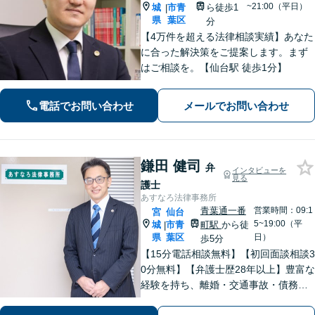
~21:00（平日）
城
市青
ら徒歩1
|
県
葉区
分
【4万件を超える法律相談実績】あなた
に合った解決策をご提案します。まず
はご相談を。【仙台駅 徒歩1分】
電話でお問い合わせ
メールでお問い合わせ
鎌田 健司
弁
インタビューを
見る
護士
あすなろ法律事務所
青葉通一番
営業時間：09:1
宮
仙台
5~19:00（平
城
市青
町駅
から徒
|
県
葉区
日）
歩5分
【15分電話相談無料】【初回面談相談3
0分無料】【弁護士歴28年以上】豊富な
経験を持ち、離婚・交通事故・債務整
理・相続・消費者被害など、幅広く対