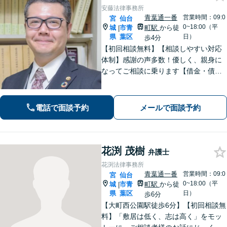
安藤法律事務所
青葉通一番
営業時間：09:0
宮
仙台
0~18:00（平
城
市青
町駅
から徒
|
県
葉区
日）
歩4分
【初回相談無料】【相談しやすい対応
体制】感謝の声多数！優しく、親身に
なってご相談に乗ります【借金・債務
整理】法テラス利用可能。すぐに督促
をストップし、再スタートを切るサポ
ートを【離婚問題】男性側からの相談
電話で面談予約
メールで面談予約
実績が豊富です【青葉通一番町駅4分】
花渕 茂樹
弁護士
花渕法律事務所
青葉通一番
営業時間：09:0
宮
仙台
0~18:00（平
城
市青
町駅
から徒
|
県
葉区
日）
歩6分
【大町西公園駅徒歩6分】【初回相談無
料】「敷居は低く、志は高く」をモッ