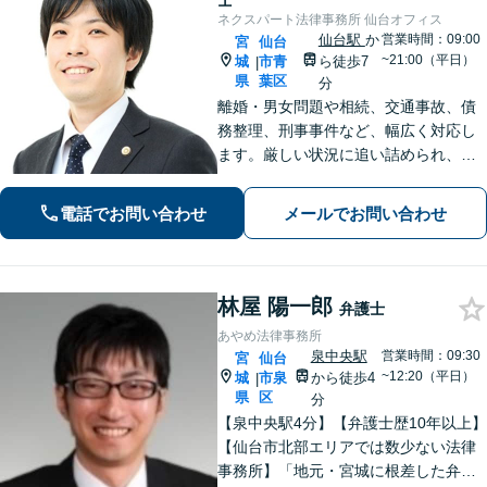
士
ネクスパート法律事務所 仙台オフィス
仙台駅
か
営業時間：09:00
宮
仙台
~21:00（平日）
城
市青
ら徒歩7
|
県
葉区
分
離婚・男女問題や相続、交通事故、債
務整理、刑事事件など、幅広く対応し
ます。厳しい状況に追い詰められ、ご
不安の中にいるご依頼様が光を見出
し、笑顔で再出発できるよう、お気持
電話でお問い合わせ
メールでお問い合わせ
ちに寄り添いながら、解決まで全力で
サポートします。【分割払い可】
林屋 陽一郎
弁護士
あやめ法律事務所
泉中央駅
営業時間：09:30
宮
仙台
~12:20（平日）
城
市泉
から徒歩4
|
県
区
分
【泉中央駅4分】【弁護士歴10年以上】
【仙台市北部エリアでは数少ない法律
事務所】「地元・宮城に根差した弁護