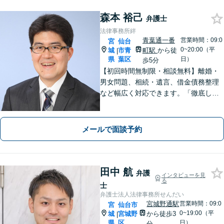
森本 裕己
弁護士
法律事務所絆
青葉通一番
営業時間：09:0
宮
仙台
0~20:00（平
城
市青
町駅
から徒
|
県
葉区
日）
歩5分
【初回時間無制限・相談無料】離婚・
男女問題、相続・遺言、借金債務整理
など幅広く対応できます。「徹底した
顧客志向」や「丁寧でわかりやすい説
明」にこだわっています【弁護士経験1
5年以上】
メールで面談予約
田中 航
弁護
インタビューを見
る
士
弁護士法人法律事務所せんだい
宮城野通駅
営業時間：09:0
宮
仙台市
0~19:00（平
城
宮城野
から徒歩3
|
県
区
日）
分