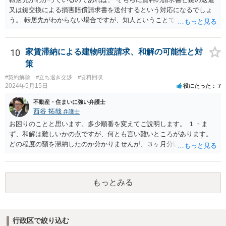
又は鍵交換による損害賠償請求書を送付するという対応になるでしょ
う。 転居先がわからない場合ですが、知人ということで、連絡がつく
のであれば、そちらに連絡をしてという形ですが、知人間ということ
で、適切な対応が望めない場合は、債権回収を弁護士に依頼すること
をご検討ください。
10
家賃滞納による建物明渡請求、和解の可能性と対
策
#契約解除
#立ち退き交渉
#賃料回収
2024年5月15日
役にたった
7
不動産・住まいに強い弁護士
西谷 拓哉
弁護士
お困りのことと思います。多少順番を変えてご説明します。 １・ま
ず、和解は難しいかの点ですが、何とも言い難いところがあります。
どの程度の額を滞納したのか分かりませんが、３ヶ月分以上滞納した
り、これまで繰り返し賃料滞納があったりすると、 信頼関係が破壊さ
れたと評価され、来月払えるからと言って、大家があなたとの賃貸借
契約が解約できることに変わりなくなってしまうからです。 そのよう
もっとみる
な場合、相手が、「もう出て行って欲しい」と考えていれば、引き続
き居住する前提での和解は難しい可能性があります。 ２・弁護士が事
件の見通しをたてるにも、賃料滞納状況で見立てが変わりますし、そ
もそも賃料滞納状況によってはご希望に沿える活動を保障できず、 依
行政区で絞り込む
頼を受けられないかもしれないです。依頼を受けるにしても厳しめの