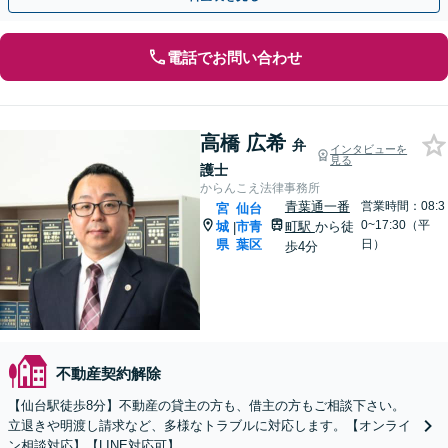
電話でお問い合わせ
高橋 広希
弁
インタビューを
見る
護士
からんこえ法律事務所
青葉通一番
営業時間：08:3
宮
仙台
0~17:30（平
城
市青
町駅
から徒
|
県
葉区
日）
歩4分
不動産契約解除
【仙台駅徒歩8分】不動産の貸主の方も、借主の方もご相談下さい。
立退きや明渡し請求など、多様なトラブルに対応します。【オンライ
ン相談対応】【LINE対応可】