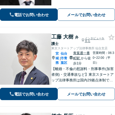
活動／仙台市青葉区、泉区、富谷市、
大和町、利府町など」
電話でお問い合わせ
メールでお問い合わせ
工藤 大樹
弁
インタビューを
見る
護士
東京スタートアップ法律事務所 仙台支店
青葉通一番
営業時間：06:3
宮
仙台
0~22:00（平
城
市青
町駅
から徒
|
県
葉区
日）
歩1分
【離婚・不倫の慰謝料・刑事事件(加害
者側)・交通事故など】東京スタートア
ップ法律事務所は国内29拠点体制で全
国対応！【ご自宅からの電話相談にも
対応(法律相談は完全予約制)】各分野で
電話でお問い合わせ
メールでお問い合わせ
専門性の高い弁護士が寄り添い解決を
サポートします。