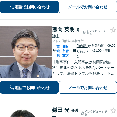
談料30分1,100円】【大町西公園駅1
電話でお問い合わせ
メールでお問い合わせ
分】【夜間・休日対応可能】
熊岡 英明
弁
インタビューを
見る
護士
アトム仙台法律事務所
仙台駅
か
営業時間：09:00
宮
仙台
~21:00（平日）
城
市青
ら徒歩7
|
県
葉区
分
【刑事事件・交通事故は初回面談無
料】東北の皆さまの身近なパートナー
として、法律トラブルを解決し、不安
を安心に変えられるよう尽力いたしま
す。どんな些細なお悩みでも大丈夫で
電話でお問い合わせ
メールでお問い合わせ
すので、まずはお気軽にご相談くださ
い
鎌田 光
弁護
インタビューを見
る