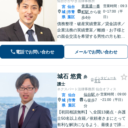
仙台かがやき法律事務所
青葉通一番
営業時間：09:3
宮
仙台
0~17:00（平
城
市青
町駅
から徒
|
県
葉区
日）
歩4分
債務整理・破産実績豊富／貸金請求／
企業法務の実績豊富／離婚・お子様と
の面会交流を希望する男性の方も歓迎
【多種多様な事件に精通】【弁護士歴1
４年以上・完全個室】
電話でお問い合わせ
メールでお問い合わせ
城石 悠貴
弁
インタビューを
見る
護士
ネクスパート法律事務所 仙台オフィス
仙台駅
か
営業時間：09:00
宮
仙台
~21:00（平日）
城
市青
ら徒歩7
|
県
葉区
分
【初回相談無料】＼全国13拠点・弁護
士50名以上在籍／依頼者さまにとって
有利な解決になるよう、最後まで諦め