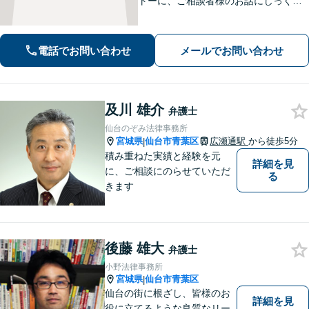
トーに、ご相談者様のお話にじっくり
耳を傾けます！豊富な実績と専門知識
を武器に、不安を「その先の安心」へ
と変え、未来を見据えて全力で伴走い
電話でお問い合わせ
メールでお問い合わせ
たします。【電話・メール・WEB相談
可】
及川 雄介
弁護士
仙台のぞみ法律事務所
宮城県
仙台市青葉区
広瀬通駅
から徒歩5分
|
積み重ねた実績と経験を元
詳細を見
に、ご相談にのらせていただ
る
きます
後藤 雄大
弁護士
小野法律事務所
宮城県
仙台市青葉区
|
仙台の街に根ざし、皆様のお
詳細を見
役に立てるような良質なリー