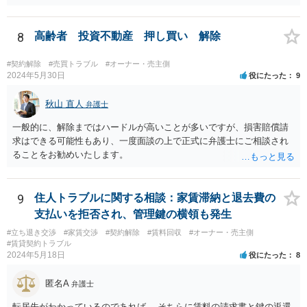
など、方針を考えた方がよいかもしれません。
8
高齢者 投資不動産 押し買い 解除
#契約解除
#売買トラブル
#オーナー・売主側
2024年5月30日
役にたった
9
秋山 直人
弁護士
一般的に、解除まではハードルが高いことが多いですが、損害賠償請
求はできる可能性もあり、一度面談の上で正式に弁護士にご相談され
ることをお勧めいたします。
9
住人トラブルに関する相談：家賃滞納と退去費の
支払いを拒否され、管理鍵の横領も発生
#立ち退き交渉
#家賃交渉
#契約解除
#賃料回収
#オーナー・売主側
#賃貸契約トラブル
2024年5月18日
役にたった
8
匿名A
弁護士
転居先がわかっているのであれば、 そちらに賃料の請求書と鍵の返還