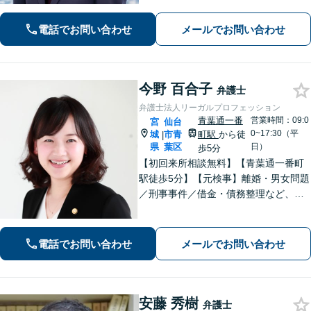
ずに闘います！借金問題/離婚・男女問
題/相続/交通事故/刑事事件など、ご相
電話でお問い合わせ
メールでお問い合わせ
談ください【夜間・休日対応】
今野 百合子
弁護士
弁護士法人リーガルプロフェッション
青葉通一番
営業時間：09:0
宮
仙台
0~17:30（平
城
市青
町駅
から徒
|
県
葉区
日）
歩5分
【初回来所相談無料】【青葉通一番町
駅徒歩5分】【元検事】離婚・男女問題
／刑事事件／借金・債務整理など、あ
らゆる法律問題に全力を尽くします。
ご相談者さまのお話を丁寧にうかが
い、最善の解決策へと導くことを最も
電話でお問い合わせ
メールでお問い合わせ
重視しています。お困りの方はご相談
ください。
安藤 秀樹
弁護士