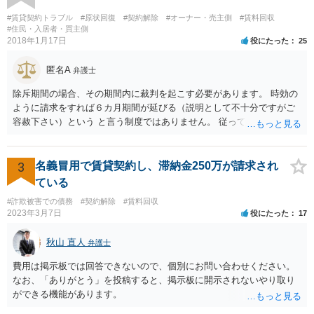
#賃貸契約トラブル
#原状回復
#契約解除
#オーナー・売主側
#賃料回収
#住民・入居者・買主側
2018年1月17日
役にたった
25
匿名A
弁護士
除斥期間の場合、その期間内に裁判を起こす必要があります。 時効の
ように請求をすれば６カ月期間が延びる（説明として不十分ですがご
容赦下さい）という と言う制度ではありません。 従って、理論上は１
年経過していますので、既に支払義務はありません。
3
名義冒用で賃貸契約し、滞納金250万が請求され
ている
#詐欺被害での債務
#契約解除
#賃料回収
2023年3月7日
役にたった
17
秋山 直人
弁護士
費用は掲示板では回答できないので、個別にお問い合わせください。
なお、「ありがとう」を投稿すると、掲示板に開示されないやり取り
ができる機能があります。