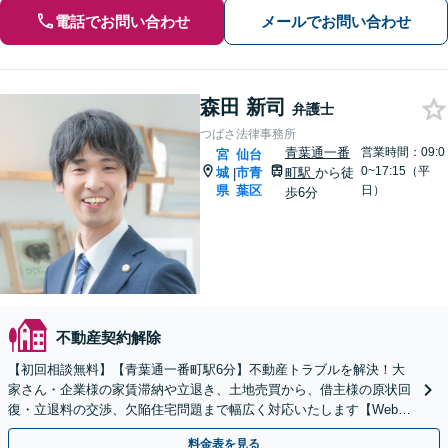
電話でお問い合わせ
メールでお問い合わせ
森田 新司
弁護士
つばさ法律事務所
青葉通一番
営業時間：09:0
宮
仙台
0~17:15（平
城
市青
町駅
から徒
|
県
葉区
日）
歩6分
不動産契約解除
【初回相談無料】【青葉通一番町駅6分】不動産トラブルを解決！大
家さん・企業様の家賃滞納や立退き、土地売買から、借主様の原状回
復・立退料の交渉、欠陥住宅問題まで幅広く対応いたします【Web面
談可能】
料金表を見る