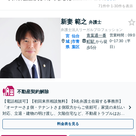
71件中 1-30件を表示
新妻 範之
弁護士
弁護士法人リーガルプロフェッション
青葉通一番
営業時間：09:0
宮
仙台
0~17:30（平
城
市青
町駅
から徒
|
県
葉区
日）
歩5分
不動産契約解除
【電話相談可】【初回来所相談無料】【9名弁護士在籍する事務所】
「オーナーさま側・テナントさま側双方からご依頼可」家賃の未払い
対応、立退・建物の明け渡し、欠陥住宅など、不動産トラブルはお任
せください「早期相談で損失を最小限に抑える」
料金表を見る