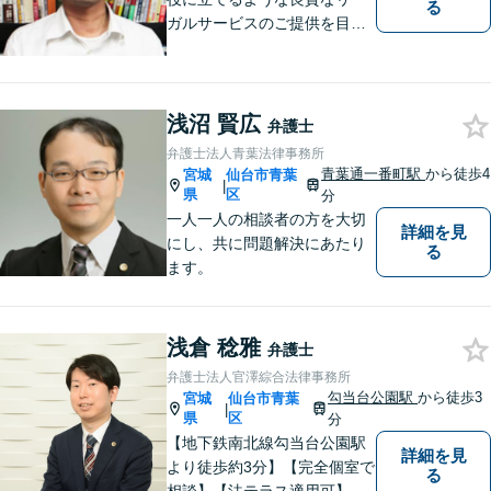
る
ガルサービスのご提供を目指
しています。
浅沼 賢広
弁護士
弁護士法人青葉法律事務所
青葉通一番町駅
から徒歩4
宮城
仙台市青葉
|
県
区
分
一人一人の相談者の方を大切
詳細を見
にし、共に問題解決にあたり
る
ます。
浅倉 稔雅
弁護士
弁護士法人官澤綜合法律事務所
勾当台公園駅
から徒歩3
宮城
仙台市青葉
|
県
区
分
【地下鉄南北線勾当台公園駅
詳細を見
より徒歩約3分】【完全個室で
る