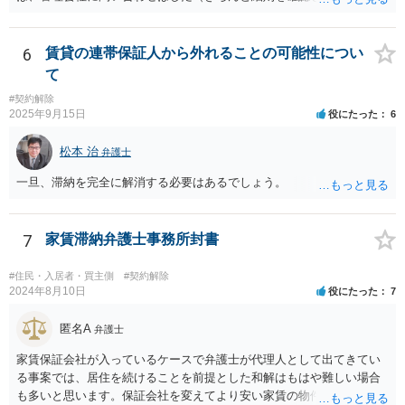
理会社が悪い）という反論が予想されます。 ご相談者様と管理会社と
ういう意味です。）、契約違反だから増額には応じないという理論で
の間には直接の契約関係がないので、管理会社からは、ご相談者様に
はなく、上記のとおり、「不相当」かどうかが判断できないから、と
対して義務を負っていないという反論が予想されます。 そのため、両
6
賃貸の連帯保証人から外れることの可能性につい
いう理論になると思います。 そして、法律上、増額協議が整わない場
方に請求してくのが良いのではと思います。 損害の範囲はなかなか難
合、増額を正当とする判決が確定するまでは相当な賃料（※現在の賃
て
しいところですが、リフォーム工事をキャンセルしてキャンセル料が
料）を支払えば足りる、とされています。 もし、貸主が「現在の賃料
#契約解除
発生しているということですので、当該キャンセル料を請求すること
なら受け取らない」などと言った場合は、最寄りの法務局に現在の賃
2025年9月15日
役にたった
6
が考えられます。また、きちんと説明を受けていればそもそも売買契
料を供託してください。賃料を支払わないと契約が解除される可能性
約をしなかったとして、仲介手数料や登記費用も損害であるとして賠
がありますので、注意が必要です。
松本 治
弁護士
償請求することが考えられます。
一旦、滞納を完全に解消する必要はあるでしょう。
7
家賃滞納弁護士事務所封書
#住民・入居者・買主側
#契約解除
2024年8月10日
役にたった
7
匿名A
弁護士
家賃保証会社が入っているケースで弁護士が代理人として出てきてい
る事案では、居住を続けることを前提とした和解はもはや難しい場合
も多いと思います。保証会社を変えてより安い家賃の物件に転居する