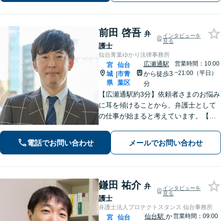
前田 啓吾
弁
インタビューを
見る
護士
仙台青葉ゆかり法律事務所
広瀬通駅
営業時間：10:00
宮
仙台
~21:00（平日）
城
市青
から徒歩3
|
県
葉区
分
【広瀬通駅約3分】依頼者さまのお悩み
に耳を傾けることから、弁護士として
の仕事が始まると考えています。【離
婚・男女問題】親権・面会・モラハラ
など男性からのご依頼多数【相続・遺
電話でお問い合わせ
メールでお問い合わせ
言】遺産分割などスムーズに解決【初
回相談60分無料】【オンライン相談可
能】
鎌田 祐介
弁
インタビューを
見る
護士
弁護士法人プロテクトスタンス 仙台事務所
仙台駅
か
営業時間：09:00
宮
仙台