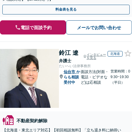
料金表を見る
電話で面談予約
メールでお問い合わせ
鈴江 遼
北海道
インタビュー
を見る
弁護士
たいへい法律事務所
営業時間：0
仙台市
か
面談方法(対面・
らも相談
電話・ビデオな
9:30~19:30
受付中
ど)は応相談
（平日）
不動産契約解除
【北海道・東北エリア対応】【初回相談無料】「立ち退き料に納得い