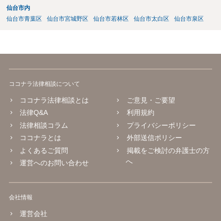
仙台市内
リスクを踏まえた上でのものとなる可能性があります。 定型的な事件
依頼となるかもわからず、着手金額もなんともいえないと思います。
仙台市青葉区
仙台市宮城野区
仙台市若林区
仙台市太白区
仙台市泉区
複数事務所にあたり、着手金額を確認されるとよいと思います。 ３・
弁護士が依頼を受ければ代わりに裁判所とのやりとりを行うことが可
能です。双方に弁護士がついていればウェブ会議で裁判を実施する場
合もあるでしょう。 ただし、ご本人さんも同行してもらう必要が和解
協議の場合だとあると思います。
ココナラ法律相談について
ココナラ法律相談とは
ご意見・ご要望
法律Q&A
利用規約
法律相談コラム
プライバシーポリシー
ココナラとは
外部送信ポリシー
よくあるご質問
掲載をご検討の弁護士の方
へ
運営へのお問い合わせ
会社情報
運営会社