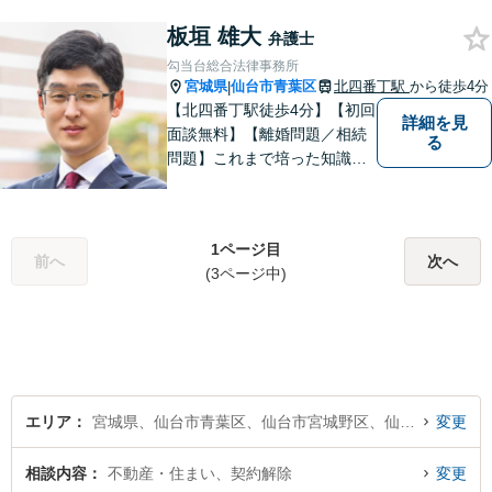
きました。不動産・相続・遺
産分割のほか、交通事故・離
板垣 雄大
弁護士
婚・借金などあらゆる法律問
勾当台総合法律事務所
題に全力を尽くします。お困
宮城県
仙台市青葉区
北四番丁駅
から徒歩4分
|
りの方はまずはご相談くださ
【北四番丁駅徒歩4分】【初回
詳細を見
い。
面談無料】【離婚問題／相続
る
問題】これまで培った知識と
経験をもとに、依頼者を最善
の解決に導けるよう全力でサ
ポートします。【休日／夜間
1ページ目
対応可能】丁寧かつ迅速多対
前へ
次へ
(3ページ中)
応でお悩みを解決します。
【明朗な料金体系】お気軽に
ご相談下さい。
エリア
宮城県、仙台市青葉区、仙台市宮城野区、仙台市若林区、仙台市太白区、仙台市泉区
変更
相談内容
不動産・住まい、契約解除
変更