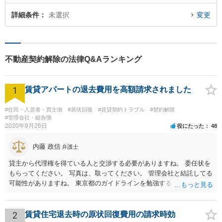
詳細条件
未選択
変更
不動産契約解除の法律Q&Aランキング
1
賃貸アパートの退去費用を高額請求されました
#住民・入居者・買主側
#原状回復
#賃貸契約トラブル
#契約解除
#管理会社・組合側
2020年9月26日
役にたった
48
内藤 政信
弁護士
貸主から代理権を得ている人と交渉する必要がありますね。 委任状を
もらってください。 写真は、取ってください。 管理会社と結託してる
可能性がありますね。 東京都のガイドラインを勉強するといいでしょ
う。 払わずに、調停を申し立てるといいでしょう。
2
賃貸住宅退去時の原状回復費用の請求時効