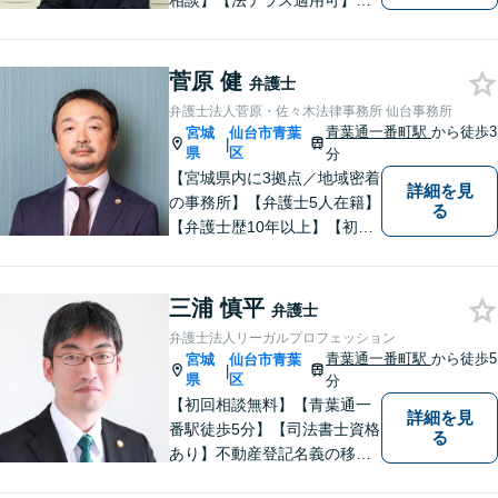
相談】【法テラス適用可】十
分な準備と誠実な対応を心が
けております。法律問題でお
困りの方はお気軽にご相談く
菅原 健
弁護士
ださい。
弁護士法人菅原・佐々木法律事務所 仙台事務所
青葉通一番町駅
から徒歩3
宮城
仙台市青葉
|
県
区
分
【宮城県内に3拠点／地域密着
詳細を見
の事務所】【弁護士5人在籍】
る
【弁護士歴10年以上】【初回
相談30分無料】「具体的に相
談内容が決まっていない」と
いう方も、まずはお電話くだ
三浦 慎平
弁護士
さい。個人や企業のあらゆる
弁護士法人リーガルプロフェッション
トラブルに対応【青葉通一番
青葉通一番町駅
から徒歩5
宮城
仙台市青葉
|
町駅1分】
県
区
分
【初回相談無料】【青葉通一
詳細を見
番駅徒歩5分】【司法書士資格
る
あり】不動産登記名義の移転
など登記実務に多く携わって