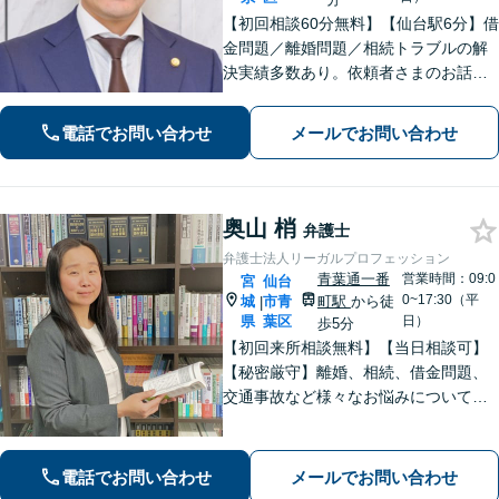
【初回相談60分無料】【仙台駅6分】借
金問題／離婚問題／相続トラブルの解
決実績多数あり。依頼者さまのお話や
ご要望を丁寧にお聞きし、弁護士が解
決まで対応・サポートします【土曜日
電話でお問い合わせ
メールでお問い合わせ
も営業】交通事故や刑事事件のご相談
もお任せください【Web面談可】
奥山 梢
弁護士
弁護士法人リーガルプロフェッション
青葉通一番
営業時間：09:0
宮
仙台
0~17:30（平
城
市青
町駅
から徒
|
県
葉区
日）
歩5分
【初回来所相談無料】【当日相談可】
【秘密厳守】離婚、相続、借金問題、
交通事故など様々なお悩みについて、
誠実にお話しをうかがいスピーディー
な問題解決を目指します。まずはお気
軽にご相談下さい。
電話でお問い合わせ
メールでお問い合わせ