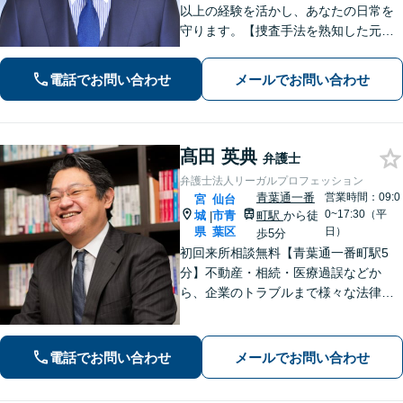
以上の経験を活かし、あなたの日常を
守ります。【捜査手法を熟知した元警
察官弁護士・刑事事件加害者弁護・交
通事故に特化】
電話でお問い合わせ
メールでお問い合わせ
髙田 英典
弁護士
弁護士法人リーガルプロフェッション
青葉通一番
営業時間：09:0
宮
仙台
0~17:30（平
城
市青
町駅
から徒
|
県
葉区
日）
歩5分
初回来所相談無料【青葉通一番町駅5
分】不動産・相続・医療過誤などか
ら、企業のトラブルまで様々な法律問
題に全力を尽くします。ご相談者様の
お話をお聞きし、最善の解決策へと導
くことを最も重視しています。お困り
電話でお問い合わせ
メールでお問い合わせ
の方はご相談ください。9名の弁護士が
在籍