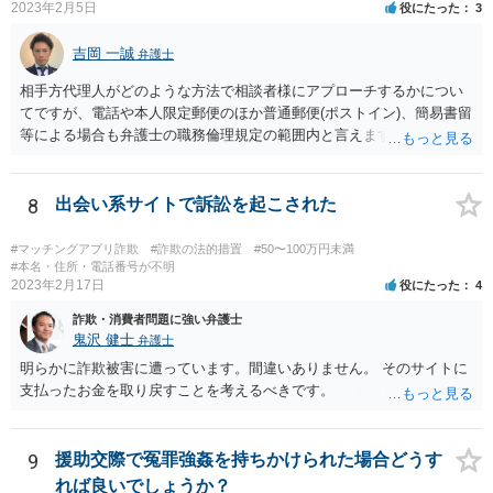
2023年2月5日
役にたった
3
吉岡 一誠
弁護士
相手方代理人がどのような方法で相談者様にアプローチするかについ
てですが、電話や本人限定郵便のほか普通郵便(ポストイン)、簡易書留
等による場合も弁護士の職務倫理規定の範囲内と言えますので、必ず
しも本人限定郵便により送られてくるとは限りません。 なお、相手方
が弁護士に依頼するより前に、先んじて相談者様が弁護士に依頼をす
る場合、相手方代理人は相談者様の代理人弁護士を飛び越えて相談者
8
出会い系サイトで訴訟を起こされた
様の自宅に書面を郵送することが職務倫理上許されなくなる(懲戒処分
の対象になり得る)ため、家族にバレてしまうことを回避したいという
#マッチングアプリ詐欺
#詐欺の法的措置
#50〜100万円未満
ご意向であれば、早めに弁護士に依頼をするというのも一つかと思い
#本名・住所・電話番号が不明
2023年2月17日
役にたった
4
ます(もちろん、このまま何事もなく終結する可能性もあるでしょうか
ら、藪蛇になるリスクもあるところではありますが)。 相手方がある話
詐欺・消費者問題に強い弁護士
ではあるので、最終的な和解の見通しは何とも言えませんが、弁護士
鬼沢 健士
弁護士
に依頼することで低額での和解に至れるということもあるでしょう。
明らかに詐欺被害に遭っています。間違いありません。 そのサイトに
支払ったお金を取り戻すことを考えるべきです。
9
援助交際で冤罪強姦を持ちかけられた場合どうす
れば良いでしょうか？