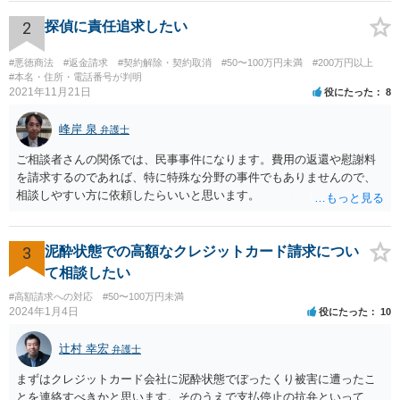
いでしょう。
2
探偵に責任追求したい
#悪徳商法
#返金請求
#契約解除・契約取消
#50〜100万円未満
#200万円以上
#本名・住所・電話番号が判明
2021年11月21日
役にたった
8
峰岸 泉
弁護士
ご相談者さんの関係では、民事事件になります。費用の返還や慰謝料
を請求するのであれば、特に特殊な分野の事件でもありませんので、
相談しやすい方に依頼したらいいと思います。
3
泥酔状態での高額なクレジットカード請求につい
て相談したい
#高額請求への対応
#50〜100万円未満
2024年1月4日
役にたった
10
辻村 幸宏
弁護士
まずはクレジットカード会社に泥酔状態でぼったくり被害に遭ったこ
とを連絡すべきかと思います。そのうえで支払停止の抗弁といって、