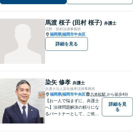
馬渡 桜子 (田村 桜子)
弁護士
日野・田村法律事務所
福岡県
福岡市中央区
|
詳細を見る
染矢 修孝
弁護士
弁護士法人染矢修孝法律事務所
福岡県
福岡市中央区
六本松駅
から徒歩4分
|
【お一人で悩まずに、弁護士
詳細を見
へ】法律問題解決の頼りにな
る
るパートナーとして、ご依頼
者の納得の行く解決を目指し
ます。「遺産分割や遺留分侵