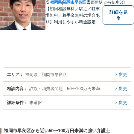
福岡県
福岡市早良区
西新駅
から徒歩5分
|
【初回相談無料／駅近／駐車
詳細を見
場無料／着手金無料の場合あ
る
り】利用しやすい料金設定に
努め、裁判所や大手法律事務
所での豊富な経験も活かし、
ご相談者様にとってベストな
解決へ導きます。話しやすい
雰囲気を大切に、寄り添いつ
つ冷静で強力な味方になりま
す。
エリア
福岡県、福岡市早良区
変更
相談内容
詐欺・消費者問題、50〜100万円未満
変更
詳細条件
未選択
変更
福岡市早良区から近い50〜100万円未満に強い弁護士