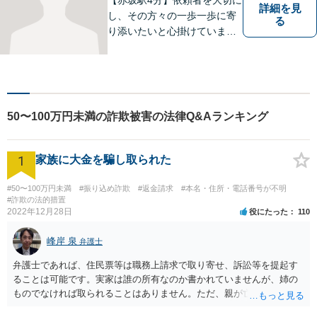
詳細を見
し、その方々の一歩一歩に寄
る
り添いたいと心掛けていま
す。お困りごとや法的な問題
を抱えた際には、ぜひ私にご
相談ください。 信頼されるこ
とを大切にし、依頼者が心か
ら納得できる法的サービスを
50〜100万円未満の詐欺被害の法律Q&Aランキング
提供してまいります。
1
家族に大金を騙し取られた
#50〜100万円未満
#振り込め詐欺
#返金請求
#本名・住所・電話番号が不明
#詐欺の法的措置
2022年12月28日
役にたった
110
峰岸 泉
弁護士
弁護士であれば、住民票等は職務上請求で取り寄せ、訴訟等を提起す
ることは可能です。実家は誰の所有なのか書かれていませんが、姉の
ものでなければ取られることはありません。ただ、親が亡くなって相
続手続未了の場合は問題が起きますので、早めに対応をとった方がい