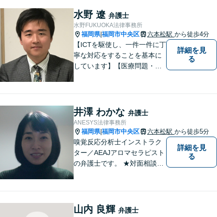
害額請求などの相続問題」は
じめ、「離婚事件」、「損害
水野 遼
弁護士
賠償請求事件」、「刑事事
水野FUKUOKA法律事務所
件」まで多数の事件の取り扱
福岡県
福岡市中央区
六本松駅
から徒歩4分
|
い【分割払い可】
【ICTを駆使し、一件一件に丁
詳細を見
寧な対応をすることを基本に
る
しています】【医療問題・交
通事故等医療分野の知識が必
要な事件に対応】【刑事・少
年事件にスピーディーに対
応】【遠隔地からのご依頼・
井澤 わかな
弁護士
ご相談歓迎】あなたのために
ANESYS法律事務所
全力で事件と向き合います！
福岡県
福岡市中央区
六本松駅
から徒歩5分
|
嗅覚反応分析士インストラク
詳細を見
ター／AEAJアロマセラピスト
る
の弁護士です。 ★対面相談が
基本、出張／メール／電話相
談も可ですので、相談方法
は、御相談ください ★土日祝
日／夜間も、時間帯等によっ
山内 良輝
弁護士
て対応可です ★法テラス利用