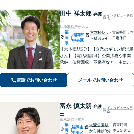
田中 祥太郎
弁護
インタビューを見
る
士
法律事務所オネスト
福
六本松駅
か
営業時間：本
福岡市
岡
|
日定休日
ら徒歩5分
中央区
県
【六本松駅5分】【企業のギモン解消屋
さん】【電話相談可】企業法務や事業
承継、債権回収、不動産など、主に企
業側の案件に注力しています。経営者
のみなさまが安心して本業に専念でき
電話でお問い合わせ
メールでお問い合わせ
るよう、法律に関するちょっとした疑
問や悩みも迅速に解消。ぜひご相談く
ださい。
富永 慎太朗
弁護
インタビューを見
る
士
富永法律事務所
福
大濠公園駅
営業時間：
福岡市
岡
|
本日定休日
から徒歩9分
中央区