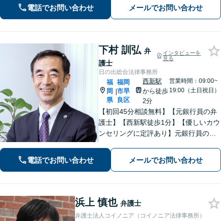
電話でお問い合わせ
メールでお問い合わせ
解決方法や選択肢の提示をいたします
下村 訓弘
弁
インタビューを
見る
護士
日の出総合法律事務所
西新駅
営業時間：09:00~
福
福岡
19:00（土日祝日）
岡
市早
から徒歩
|
県
良区
2分
【初回45分相談無料】【元銀行員の弁
護士】【西新駅徒歩1分】【優しいカウ
ンセリングに定評あり】元銀行員のノ
ウハウも活かして相続／借金・債務整
理／労働雇用／企業法務／債権回収か
電話でお問い合わせ
メールでお問い合わせ
ら離婚問題までサポートします。経営
者保証ガイドライン利用実績あり。
浜上 慎也
弁護士
弁護士法人コイノニア（コイノニア法律事務所）