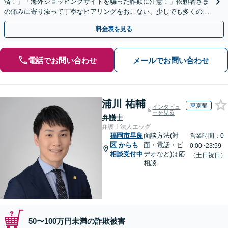
済！」「海外ショッピングサイトを騙った詐欺に注意！」依頼者さま
の痛みに寄り添って丁寧なヒアリングをおこない、少しでも多くの返
金が得られるよう尽力します！
料金表を見る
電話でお問い合わせ
メールでお問い合わせ
浦川 祐輔
東京都
インタビュ
ーを見る
弁護士
弁護士法人エッグ
福岡市早良
面談方法(対
営業時間：0
区
からも
面・電話・ビ
0:00~23:59
相談受付中
デオなど)は応
（土日祝日）
相談
50〜100万円未満の詐欺被害