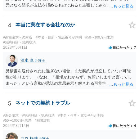
元となる請求が支払を拒めるものであると主張してみることになるか
と思います。 なお、このような事例もありますが、救済されるのはな
かなかシビアかもしれません。 https://zenso.or.jp/wp-content/uploads/
JACAS173%e5%88%a4%e4%be%8b%e7%b4%b9%e4%bb%8b.pdf
4
本当に実在する会社なのか
#高額請求への対応
#本名・住所・電話番号が判明
#50〜100万円未満
#契約解除・契約取消
2023年5月1日
役にたった
7
清水 卓
弁護士
見積書を送付されたに過ぎない場合、まだ契約が成立していない可能
性があります。 （なお、「相場がわからず、お願いしますと言ってし
まった」という言動が承諾の意思表示と解される可能性はあります
が、口頭に過ぎない場合には、承諾の意思表示にはあたらないと争え
る余地があるかもしれません）。 いずれにしても、相手会社の実在
等に不安を感じるのであれば、相手方とのやりとりを一旦保留とし
5
ネットでの契約トラブル
て、見積書等の相手方の表示（名称、代表者名、住所等）を手がかり
に、法務局で商業•法人登記の登記事項証明書の入手を試みてみる方法
#返金請求
#契約解除・契約取消
#本名・住所・電話番号が判明
も考えられます（相手の会社が実在する会社なのか、やりとりしてい
#50〜100万円未満
#副業詐欺
2024年3月14日
役にたった
4
る相手が代表権限を有しているのか等について、登記登録の有無や登
録内容を確かめることができます）。 【参考】法務局サイト https://w
西谷 拓哉
弁護士