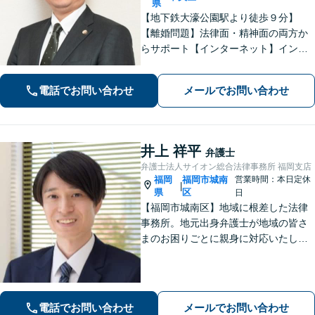
県
【地下鉄大濠公園駅より徒歩９分】
【離婚問題】法律面・精神面の両方か
らサポート【インターネット】インス
タグラムの脅迫を解決した事例など解
決実績多数【休日面談可】【子連れ相
電話でお問い合わせ
メールでお問い合わせ
談可】【初回面談無料】
井上 祥平
弁護士
弁護士法人サイオン総合法律事務所 福岡支店
福岡
福岡市城南
営業時間：本日定休
|
県
区
日
【福岡市城南区】地域に根差した法律
事務所。地元出身弁護士が地域の皆さ
まのお困りごとに親身に対応いたしま
す。【話しやすさを大事に】お気軽に
ご相談ください【友丘３丁目バス停目
の前・駐車場あり】
電話でお問い合わせ
メールでお問い合わせ