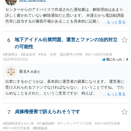
ww.moj.go.jp/MINJI/houjintouki.html
センターからのアドバイスで作成された通知書は、解除理由はあまり
詳しく書かれていない解除通知だと思います。 弁護士から電話勧誘販
売等に該当するが書面不備があることを具体的に記載して返金を求め
る通知書を送付することで、返金交渉が進展する場合があります。 弁
護士から通知書をおくっても返事がない、低い金額しか返金を提案し
てこない場合、裁判所に提訴することを検討する必要があります。 セ
6
地下アイドル出禁問題、運営とファンの法的対立
ンターの方で、消費者事件を取り扱っている弁護士の紹介を受けられ
の可能性
ないか一度確認してみてください。
#悪徳商法
#返金請求
#本名・住所・電話番号が判明
#50〜100万円未満
2023年9月20日
役にたった
8
匿名A
弁護士
出禁にするかどうかは、基本的に運営者の裁量になります。 運営者に
受け入れられるファンでなければならない、ということですね。 でた
らめなことをされた、というご意見ですが、例えば、 「サービスを購
入したのに、サービスが受けられなくて、返金もされない。」 といっ
た事情があったのでしょうか。 公表するにしても、見る人に受け入れ
られる内容のものでなければなりません。 そうでなければ、逆に、あ
7
貞操権侵害で訴えられそうです
なたが、民事上又は刑事上の責任を負う恐れがあります。 重々ご注意
なさいますよう。
#慰謝料請求された側
#不倫慰謝料
#マッチングアプリ詐欺
#10〜50万円未満
#50〜100万円未満
#離婚協議