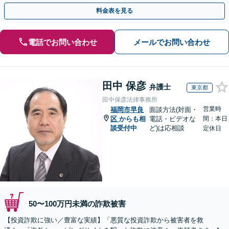
早めにご相談ください。【電話・メール・WEB相談可】
料金表を見る
電話でお問い合わせ
メールでお問い合わせ
田中 保彦
弁護士
東京都
田中保彦法律事務所
営業時
福岡市早良
面談方法(対面・
区
からも相
電話・ビデオな
間：本日
談受付中
ど)は応相談
定休日
50〜100万円未満の詐欺被害
【投資詐欺に強い／豊富な実績】「悪質な投資詐欺から被害者を救