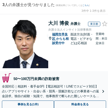
3
人の弁護士が見つかりました
(検索結果について詳しくは
こちら
)
3件中 1-3件を表示
大川 博俊
弁護士
東京都
弁護士法人インサイト法律事務所
営業時
福岡市早良
面談方法(対面・
区
からも相
電話・ビデオな
間：本日
談受付中
ど)は応相談
定休日
50〜100万円未満の詐欺被害
全国対応｜相談料・着手金0円【電話相談可！LINEでスピード対応】
占いアプリやサイト・出会い系・競馬・競艇詐欺などの事業者への返
金請求。独自の経験・知識で、他事務所で断られた難しいケースも解
決に導いた実績あり。まずはお気軽にご相談ください
事例を見る(1件)
料金表を見る