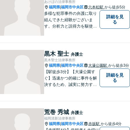
あけぼの法律事務所
は、一応可能です
福岡県
福岡市中央区
六本松駅
から徒歩5分
|
多様な犯罪事件の弁護に取り
詳細を見
組んできた経験がございま
る
す。分析力と説得力を駆使
し、最善の弁護方針をご提案
します。お困りの方は、お気
軽にご相談ください。
黒木 聖士
弁護士
黒木聖士法律事務所
福岡県
福岡市中央区
大濠公園駅
から徒歩3分
|
【駅徒歩3分】【大濠公園す
詳細を見
ぐ】迅速かつ的確に事件を解
る
決するため、誠実に努力する
ことを心がけています。
荒巻 秀城
弁護士
福岡清新法律事務所
福岡県
福岡市中央区
赤坂駅
から徒歩4分
|
【赤坂駅4分】依頼者を大切に