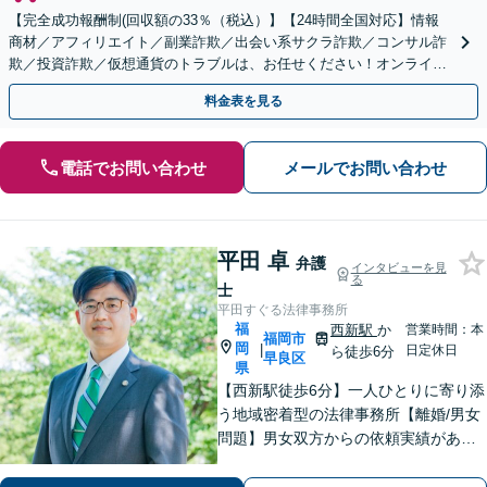
【完全成功報酬制(回収額の33％（税込）】【24時間全国対応】情報
商材／アフィリエイト／副業詐欺／出会い系サクラ詐欺／コンサル詐
欺／投資詐欺／仮想通貨のトラブルは、お任せください！オンライン
のみで解決も可能！
料金表を見る
電話でお問い合わせ
メールでお問い合わせ
平田 卓
弁護
インタビューを見
る
士
平田すぐる法律事務所
福
西新駅
か
営業時間：本
福岡市
岡
|
日定休日
ら徒歩6分
早良区
県
【西新駅徒歩6分】一人ひとりに寄り添
う地域密着型の法律事務所【離婚/男女
問題】男女双方からの依頼実績があり
【相続/遺言】話が平行線になっていま
せんか？第3者の目線から、さまざまな