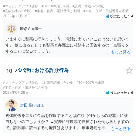
#マッチングアプリ詐欺
#50〜100万円未満
#恐喝・脅迫への対応
#高額請求への対応
#本名・住所・電話番号が判明
#本名・住所・電話番号が不明
2022年12月18日
役にたった
4
匿名A
弁護士
いますぐに警察に行きましょう。 電話に出ていいことはないと思いま
す。 仮に出るとしても警察と弁護士に相談中と回答するの一点張りを
することになるでしょう。
10
パパ活における詐欺行為
#マッチングアプリ詐欺
#慰謝料請求したい側
#50〜100万円未満
#本名・住所・電話番号が不明
2022年6月29日
役にたった
6
倉田 勲
弁護士
肉体関係をエサに金品を搾取することは詐欺（何かしらの犯罪）に該
当しないのでしょうか？ →実際に詐欺罪で逮捕された例もありますの
で、詐欺罪に該当する可能性はあります。 刑事処罰を求めたいという
ことでしたら警察署でご相談ください。