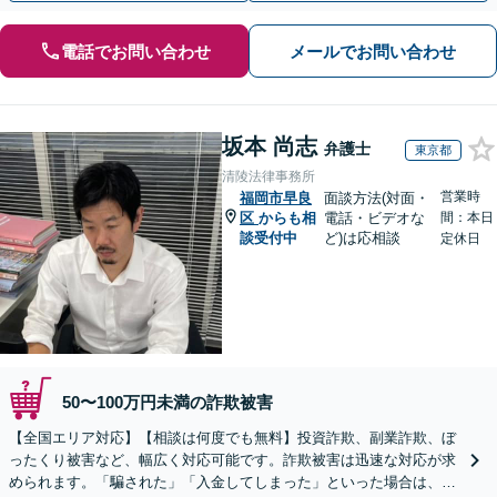
電話でお問い合わせ
メールでお問い合わせ
坂本 尚志
弁護士
東京都
清陵法律事務所
営業時
福岡市早良
面談方法(対面・
区
からも相
電話・ビデオな
間：本日
談受付中
ど)は応相談
定休日
50〜100万円未満の詐欺被害
【全国エリア対応】【相談は何度でも無料】投資詐欺、副業詐欺、ぼ
ったくり被害など、幅広く対応可能です。詐欺被害は迅速な対応が求
められます。「騙された」「入金してしまった」といった場合は、お