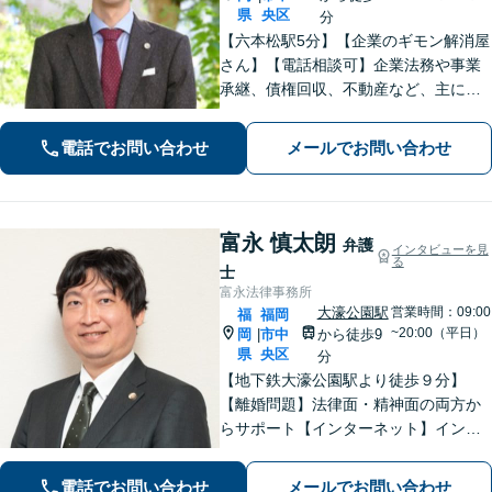
県
央区
分
【六本松駅5分】【企業のギモン解消屋
さん】【電話相談可】企業法務や事業
承継、債権回収、不動産など、主に企
業側の案件に注力しています。経営者
のみなさまが安心して本業に専念でき
電話でお問い合わせ
メールでお問い合わせ
るよう、法律に関するちょっとした疑
問や悩みも迅速に解消。ぜひご相談く
ださい。
富永 慎太朗
弁護
インタビューを見
る
士
富永法律事務所
大濠公園駅
営業時間：09:00
福
福岡
~20:00（平日）
岡
市中
から徒歩9
|
県
央区
分
【地下鉄大濠公園駅より徒歩９分】
【離婚問題】法律面・精神面の両方か
らサポート【インターネット】インス
タグラムの脅迫を解決した事例など解
決実績多数【休日面談可】【子連れ相
電話でお問い合わせ
メールでお問い合わせ