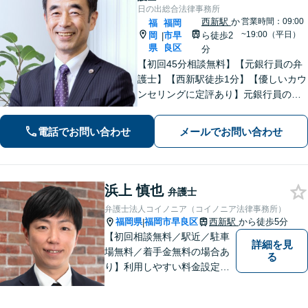
日の出総合法律事務所
西新駅
か
営業時間：09:00
福
福岡
~19:00（平日）
岡
市早
ら徒歩2
|
県
良区
分
【初回45分相談無料】【元銀行員の弁
護士】【西新駅徒歩1分】【優しいカウ
ンセリングに定評あり】元銀行員のノ
ウハウも活かして相続／借金・債務整
理／労働雇用／企業法務／債権回収か
電話でお問い合わせ
メールでお問い合わせ
ら離婚問題までサポートします。経営
者保証ガイドライン利用実績あり。
浜上 慎也
弁護士
弁護士法人コイノニア（コイノニア法律事務所）
福岡県
福岡市早良区
西新駅
から徒歩5分
|
【初回相談無料／駅近／駐車
詳細を見
場無料／着手金無料の場合あ
る
り】利用しやすい料金設定に
努め、裁判所や大手法律事務
所での豊富な経験も活かし、