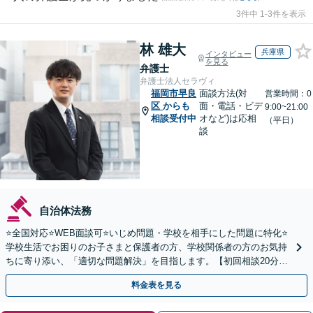
3件中 1-3件を表示
林 雄大
兵庫県
インタビュー
を見る
弁護士
弁護士法人セラヴィ
福岡市早良
面談方法(対
営業時間：0
区
からも
面・電話・ビデ
9:00~21:00
相談受付中
オなど)は応相
（平日）
談
自治体法務
⭐️全国対応⭐️WEB面談可⭐️いじめ問題・学校を相手にした問題に特化⭐️
学校生活でお困りのお子さまと保護者の方、学校関係者の方のお気持
ちに寄り添い、「適切な問題解決」を目指します。【初回相談20分無
料】
料金表を見る