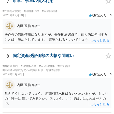
7
市章、県章の個人利用
#許認可の問題
#自治体法務
#国や自治体
2021年12月10日
役にたった
3
内藤 政信
弁護士
著作権の無断使用になりますが、著作権法30条で、個人的に使用する
ことは、認められています。 確認されるといいでしょう。
8
固定資産税評価額の大幅な間違い
#固定資産税
#自治体法務
#国や自治体
#住民訴訟
#自治体や学校などへの損害賠償・慰謝料請求
2019年6月20日
役にたった
3
内藤 政信
弁護士
教えてくれないでしょう。 慰謝料請求権はないと思いますが、もより
の弁護士に 聞いてみるといいでしょう。 ここでは力になれませんの
で。