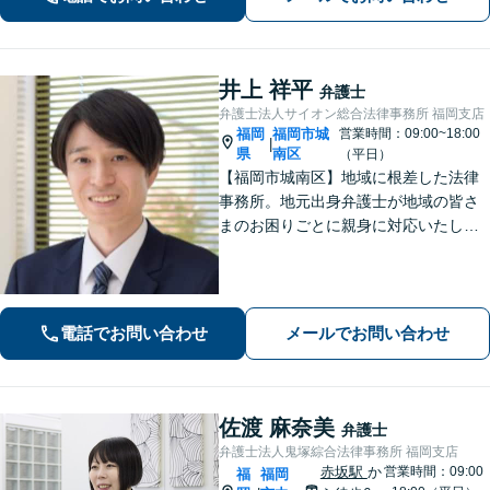
談可】【初回面談無料】
井上 祥平
弁護士
弁護士法人サイオン総合法律事務所 福岡支店
福岡
福岡市城
営業時間：09:00~18:00
|
県
南区
（平日）
【福岡市城南区】地域に根差した法律
事務所。地元出身弁護士が地域の皆さ
まのお困りごとに親身に対応いたしま
す。【話しやすさを大事に】お気軽に
ご相談ください【友丘３丁目バス停目
の前・駐車場あり】
電話でお問い合わせ
メールでお問い合わせ
佐渡 麻奈美
弁護士
弁護士法人鬼塚綜合法律事務所 福岡支店
赤坂駅
か
営業時間：09:00
福
福岡