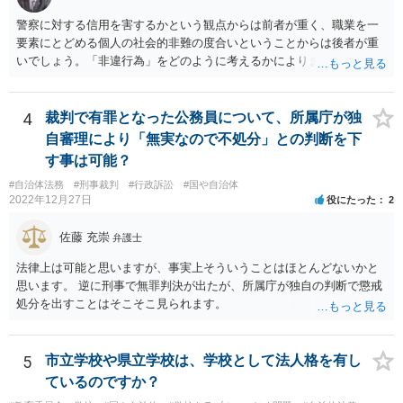
自体の無効かどうかという法的な効力を議論するものではないでしょ
警察に対する信用を害するかという観点からは前者が重く、職業を一
う。 問題は、証書そのものではなく、在学中に何らかの問題を起こし
要素にとどめる個人の社会的非難の度合いということからは後者が重
て学籍を剥奪されたかどうか、ということなので、厳密に言えば卒業
いでしょう。「非違行為」をどのように考えるかによります。
証書自体の議論とは直接関係しないと思います。
4
裁判で有罪となった公務員について、所属庁が独
自審理により「無実なので不処分」との判断を下
す事は可能？
#自治体法務
#刑事裁判
#行政訴訟
#国や自治体
2022年12月27日
役にたった
2
佐藤 充崇
弁護士
法律上は可能と思いますが、事実上そういうことはほとんどないかと
思います。 逆に刑事で無罪判決が出たが、所属庁が独自の判断で懲戒
処分を出すことはそこそこ見られます。
5
市立学校や県立学校は、学校として法人格を有し
ているのですか？