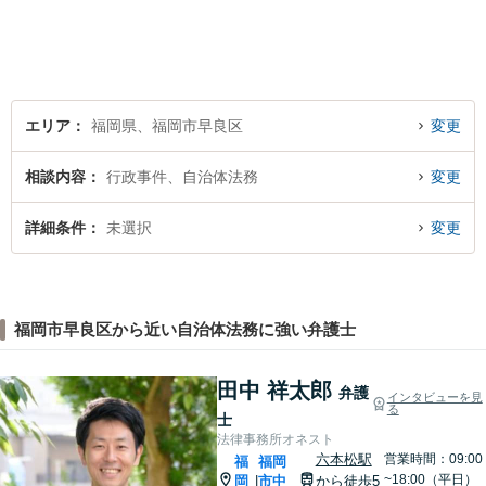
ご相談者様にとってベストな
解決へ導きます。話しやすい
雰囲気を大切に、寄り添いつ
つ冷静で強力な味方になりま
す。
エリア
福岡県、福岡市早良区
変更
相談内容
行政事件、自治体法務
変更
詳細条件
未選択
変更
福岡市早良区から近い自治体法務に強い弁護士
田中 祥太郎
弁護
インタビューを見
る
士
法律事務所オネスト
六本松駅
営業時間：09:00
福
福岡
~18:00（平日）
岡
市中
から徒歩5
|