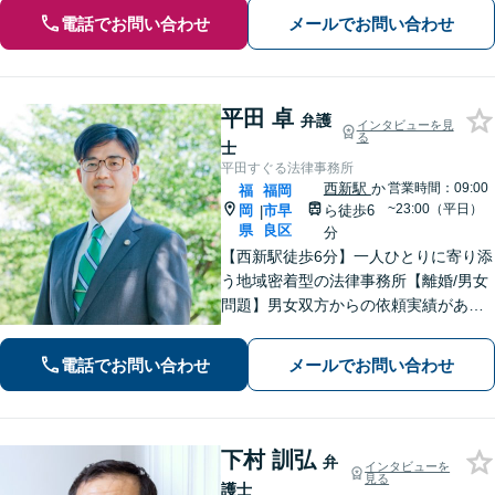
電話でお問い合わせ
メールでお問い合わせ
平田 卓
弁護
インタビューを見
る
士
平田すぐる法律事務所
西新駅
か
営業時間：09:00
福
福岡
~23:00（平日）
岡
市早
ら徒歩6
|
県
良区
分
【西新駅徒歩6分】一人ひとりに寄り添
う地域密着型の法律事務所【離婚/男女
問題】男女双方からの依頼実績があり
【相続/遺言】話が平行線になっていま
せんか？第3者の目線から、さまざまな
電話でお問い合わせ
メールでお問い合わせ
解決方法や選択肢の提示をいたします
下村 訓弘
弁
インタビューを
見る
護士