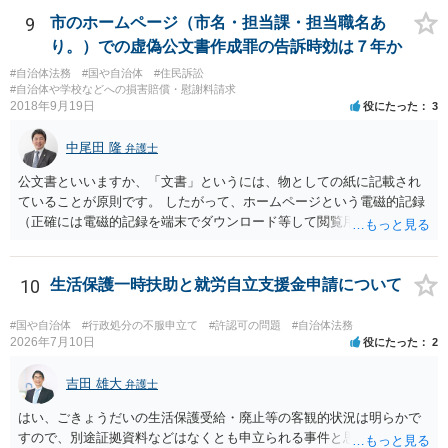
9
市のホームページ（市名・担当課・担当職名あ
り。）での虚偽公文書作成罪の告訴時効は７年か
#自治体法務
#国や自治体
#住民訴訟
#自治体や学校などへの損害賠償・慰謝料請求
2018年9月19日
役にたった
3
中尾田 隆
弁護士
公文書といいますか、「文書」というには、物としての紙に記載され
ていることが原則です。 したがって、ホームページという電磁的記録
（正確には電磁的記録を端末でダウンロード等して閲覧用のソフトで
表示している画面）は文書ではありません。刑法１６１条の２に該当
するか否かとなります。 また、自動計算シートが「権利、義務又は事
実証明に関する電磁的記録」に該当するか否かは、具体的な裁判とな
10
生活保護一時扶助と就労自立支援金申請について
ったときに裁判所がどのように判断するかは予測できません。 私見で
すが、一般論としては、ホームページ上の自動計算シートはあくまで
#国や自治体
#行政処分の不服申立て
#許認可の問題
#自治体法務
参考の情報であり、何か手続きをするさいに具体的に算定することに
2026年7月10日
役にたった
2
なると思われますので、「権利、義務又は事実証明に関する電磁的記
録」に該当しないと考えられます。 なお、刑法１６１条の２は「人の
吉田 雄大
弁護士
事務処理を誤らせる目的で、」という要件がかかっているため、当該
はい、ごきょうだいの生活保護受給・廃止等の客観的状況は明らかで
目的を欠く場合は刑法１６１条の２に該当しません。
すので、別途証拠資料などはなくとも申立られる事件と思います。