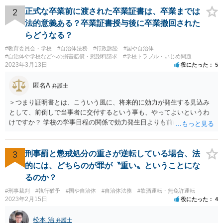
2
正式な卒業前に渡された卒業証書は、卒業までは
法的意義ある？卒業証書授与後に卒業撤回された
らどうなる？
#教育委員会・学校
#自治体法務
#行政訴訟
#国や自治体
#自治体や学校などへの損害賠償・慰謝料請求
#学校トラブル・いじめ問題
2023年3月13日
役にたった
5
匿名A
弁護士
＞つまり証明書とは、こういう風に、将来的に効力が発生する見込み
として、前倒しで当事者に交付するという事も、やってよいというわ
けですか？ 学校の学事日程の関係で効力発生日よりも前に交付したか
らとしても、効力発生日が記載されている証明書の効力に影響はない
でしょう。 両者をそろえるに越したことはないですが、卒業式の日程
自体は各学校によって慣例として定められることが多いですし、学籍
3
刑事罰と懲戒処分の重さが逆転している場合、法
離脱日も、学校によって異なるようですから、そのこと自体に特に問
的には、どちらのが罪が〝重い〟ということにな
題はないでしょう。 ＞万一、効力発生日より前に、その効力が無効と
るのか？
なる出来事が起こったとしたら、その証明書は効力を発生する事な
#刑事裁判
#執行猶予
#国や自治体
#自治体法務
#飲酒運転・無免許運転
く、証明書としては無効化されるということですね？ そう考えるのが
2023年2月15日
役にたった
4
自然でしょう。 ただし、卒業証書自体は、通常記載されている内容
が、全課程を修了したという事実について記載されており、卒業式時
松本 治
弁護士
点では、そのこと自体は過去の事実として間違いないので、卒業証書