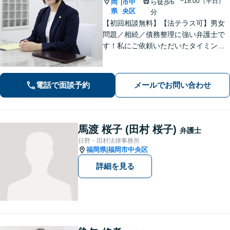
~18:00（平日）
岡
市中
ら徒歩6
|
県
央区
分
【初回相談無料】【法テラス可】男女
問題／相続／債務整理に強い弁護士で
す！私にご依頼いただいたタイミング
が、依頼者さまの人生のターニングポ
イントになるよう、誠心誠意サポート
してまいります【夜間・休日相談可】
電話で面談予約
メールでお問い合わせ
【完全個室相談】【赤坂駅6分】
馬渡 桜子 (田村 桜子)
弁護士
日野・田村法律事務所
福岡県
福岡市中央区
|
詳細を見る