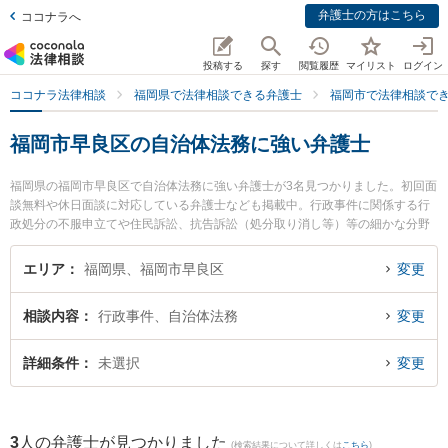
弁護士の方はこちら
ココナラへ
投稿する
探す
閲覧履歴
マイリスト
ログイン
ココナラ法律相談
福岡県で法律相談できる弁護士
福岡市で法律相談で
福岡市早良区の自治体法務に強い弁護士
福岡県の福岡市早良区で自治体法務に強い弁護士が3名見つかりました。初回面
談無料や休日面談に対応している弁護士なども掲載中。行政事件に関係する行
政処分の不服申立てや住民訴訟、抗告訴訟（処分取り消し等）等の細かな分野
での絞り込み検索もでき便利です。特に平田すぐる法律事務所の平田 卓弁護士
や日の出総合法律事務所の下村 訓弘弁護士、弁護士法人コイノニア（コイノニ
エリア
福岡県、福岡市早良区
変更
ア法律事務所）の浜上 慎也弁護士のプロフィール情報や弁護士費用、強みなど
が注目されています。『福岡市早良区で土日や夜間に発生した自治体法務のト
相談内容
行政事件、自治体法務
変更
ラブルを今すぐに弁護士に相談したい』『自治体法務のトラブル解決の実績豊
富な近くの弁護士を検索したい』『初回相談無料で自治体法務を法律相談でき
る福岡市早良区内の弁護士に相談予約したい』などでお困りの相談者さんにお
詳細条件
未選択
変更
すすめです。
3
人の弁護士が見つかりました
(検索結果について詳しくは
こちら
)