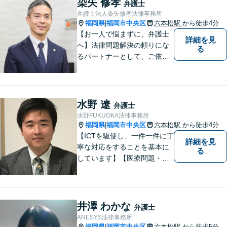
染矢 修孝
弁護士
弁護士法人染矢修孝法律事務所
福岡県
福岡市中央区
六本松駅
から徒歩4分
|
【お一人で悩まずに、弁護士
詳細を見
へ】法律問題解決の頼りにな
る
るパートナーとして、ご依頼
者の納得の行く解決を目指し
ます。「遺産分割や遺留分侵
害額請求などの相続問題」は
じめ、「離婚事件」、「損害
水野 遼
弁護士
賠償請求事件」、「刑事事
水野FUKUOKA法律事務所
件」まで多数の事件の取り扱
福岡県
福岡市中央区
六本松駅
から徒歩4分
|
い【分割払い可】
【ICTを駆使し、一件一件に丁
詳細を見
寧な対応をすることを基本に
る
しています】【医療問題・交
通事故等医療分野の知識が必
要な事件に対応】【刑事・少
年事件にスピーディーに対
応】【遠隔地からのご依頼・
井澤 わかな
弁護士
ご相談歓迎】あなたのために
ANESYS法律事務所
全力で事件と向き合います！
福岡県
福岡市中央区
六本松駅
から徒歩5分
|