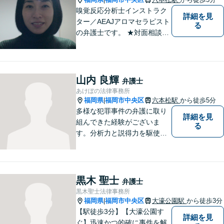
嗅覚反応分析士インストラク
詳細を見
ター／AEAJアロマセラピスト
る
の弁護士です。 ★対面相談が
基本、出張／メール／電話相
談も可ですので、相談方法
は、御相談ください ★土日祝
日／夜間も、時間帯等によっ
山内 良輝
弁護士
て対応可です ★法テラス利用
あけぼの法律事務所
は、一応可能です
福岡県
福岡市中央区
六本松駅
から徒歩5分
|
多様な犯罪事件の弁護に取り
詳細を見
組んできた経験がございま
る
す。分析力と説得力を駆使
し、最善の弁護方針をご提案
します。お困りの方は、お気
軽にご相談ください。
黒木 聖士
弁護士
黒木聖士法律事務所
福岡県
福岡市中央区
大濠公園駅
から徒歩3分
|
【駅徒歩3分】【大濠公園す
詳細を見
ぐ】迅速かつ的確に事件を解