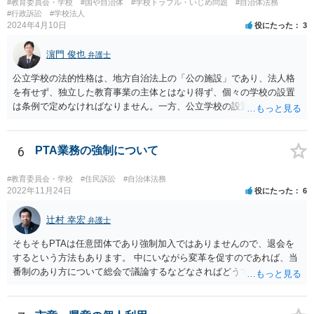
#教育委員会・学校
#国や自治体
#学校トラブル・いじめ問題
#自治体法務
#行政訴訟
#学校法人
2024年4月10日
役にたった
3
濵門 俊也
弁護士
公立学校の法的性格は、地方自治法上の「公の施設」であり、法人格
を有せず、独立した教育事業の主体とはなり得ず、個々の学校の設置
は条例で定めなければなりません。一方、公立学校の設置者である地
方公共団体は地方自治法上「法人とする。」と規定され、法律上の権
利義務の主体となる法人格を有し、教育事業の主体となっています。
ちなみに、公立学校は教育行政組織上の取扱いとしては「教育機関」
6
PTA業務の強制について
であり、校舎・校地等は地方自治法上「行政財産」とされています。
#教育委員会・学校
#住民訴訟
#自治体法務
2022年11月24日
役にたった
6
辻村 幸宏
弁護士
そもそもPTAは任意団体であり強制加入ではありませんので、退会を
するという方法もあります。 中にいながら変革を促すのであれば、当
番制のあり方について総会で議論するなどなさればどうでしょうか。