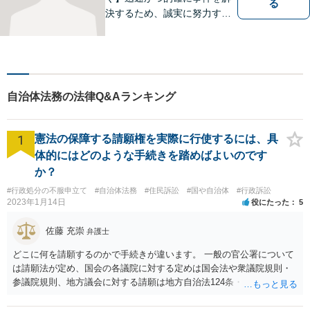
る
決するため、誠実に努力する
ことを心がけています。
自治体法務の法律Q&Aランキング
1
憲法の保障する請願権を実際に行使するには、具
体的にはどのような手続きを踏めばよいのです
か？
#行政処分の不服申立て
#自治体法務
#住民訴訟
#国や自治体
#行政訴訟
2023年1月14日
役にたった
5
佐藤 充崇
弁護士
どこに何を請願するのかで手続きが違います。 一般の官公署について
は請願法が定め、国会の各議院に対する定めは国会法や衆議院規則・
参議院規則、地方議会に対する請願は地方自治法124条・125条が定め
ています。 請願を行おうとする官公署にまず問いあわせるのが比較的
スムースかと思います。