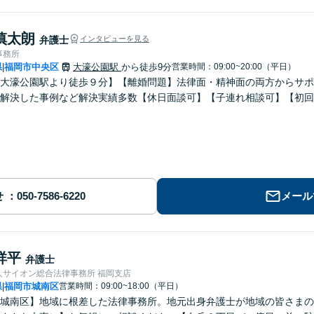
慎太朗
弁護士
インタビューを見る
事務所
県
福岡市中央区
大濠公園駅
から徒歩9分
営業時間：09:00~20:00（平日）
|
大濠公園駅より徒歩９分】【離婚問題】法律面・精神面の両方からサポ
解決した事例など解決実績多数【休日面談可】【子連れ相談可】【初回
せ
メール
祥平
弁護士
人サイオン総合法律事務所 福岡支店
県
福岡市城南区
営業時間：09:00~18:00（平日）
|
城南区】地域に根差した法律事務所。地元出身弁護士が地域の皆さまの