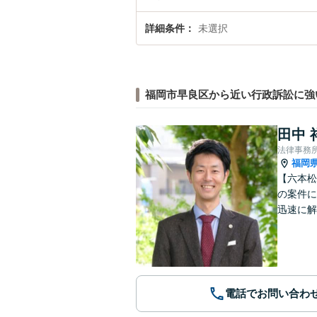
詳細条件
未選択
福岡市早良区から近い行政訴訟に強
田中 
法律事務
福岡
【六本松
の案件に
迅速に解
電話でお問い合わ