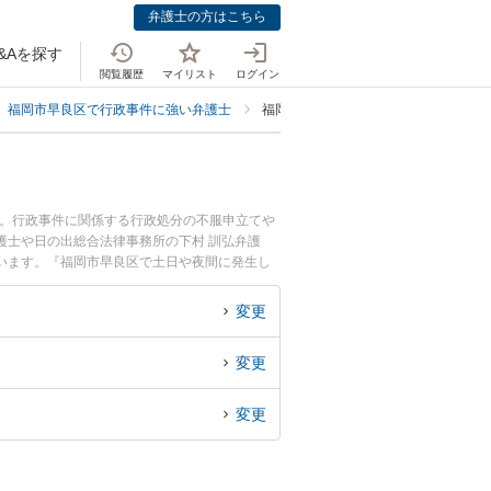
弁護士の方はこちら
&Aを探す
閲覧履歴
マイリスト
ログイン
福岡市早良区で行政事件に強い弁護士
福岡市早良区で行政訴訟に強い弁護士
中。行政事件に関係する行政処分の不服申立てや
護士や日の出総合法律事務所の下村 訓弘弁護
います。『福岡市早良区で土日や夜間に発生し
回相談無料で行政訴訟を法律相談できる福岡市早
変更
変更
変更