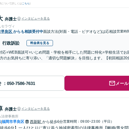
果について詳しくは
こちら
)
大
弁護士
インタビューを見る
人セラヴィ
市早良区
からも相談受付中
面談方法(対面・電話・ビデオなど)は応相談
営業時間
行政訴訟
料金表を見る
国対応⭐️WEB面談可⭐️いじめ問題・学校を相手にした問題に特化⭐️学校生活
方のお気持ちに寄り添い、「適切な問題解決」を目指します。【初回相談20
せ
メール
卓
弁護士
インタビューを見る
る法律事務所
県
福岡市早良区
西新駅
から徒歩6分
営業時間：09:00~23:00（平日）
|
徒歩6分】一人ひとりに寄り添う地域密着型の法律事務所【離婚/男女