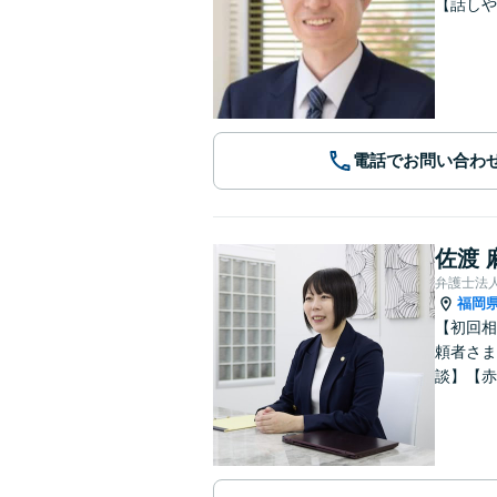
【話しや
電話でお問い合わ
佐渡 
弁護士法
福岡
【初回相
頼者さま
談】【赤