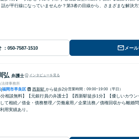
】話が平行線になっていませんか？第3者の目線から、さまざまな解決
せ
メール
訓弘
弁護士
インタビューを見る
合法律事務所
県
福岡市早良区
西新駅
から徒歩2分
営業時間：09:00~19:00（平日）
|
5分相談無料】【元銀行員の弁護士】【西新駅徒歩1分】【優しいカウ
して相続／借金・債務整理／労働雇用／企業法務／債権回収から離婚問
利用実績あり。