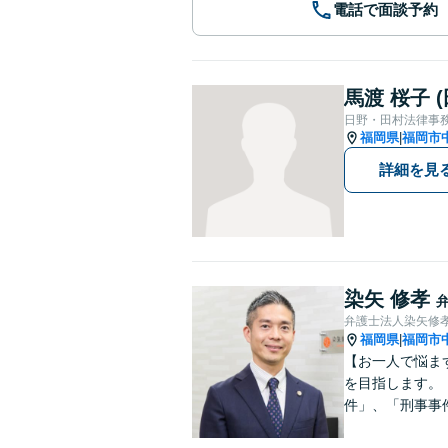
電話で面談予約
馬渡 桜子 
日野・田村法律事
福岡県
福岡市
|
詳細を見
染矢 修孝
弁護士法人染矢修
福岡県
福岡市
|
【お一人で悩ま
を目指します。
件」、「刑事事