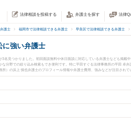
法律相談を投稿する
弁護士を探す
法律Q
弁護士
福岡市で法律相談できる弁護士
早良区で法律相談できる弁護士
訟に強い弁護士
が3名見つかりました。初回面談無料や休日面談に対応している弁護士なども掲載
かな分野での絞り込み検索もでき便利です。特に平田すぐる法律事務所の平田 卓弁
務所）の浜上 慎也弁護士のプロフィール情報や弁護士費用、強みなどが注目されて
したい』『行政訴訟のトラブル解決の実績豊富な近くの弁護士を検索したい』『初
りの相談者さんにおすすめです。