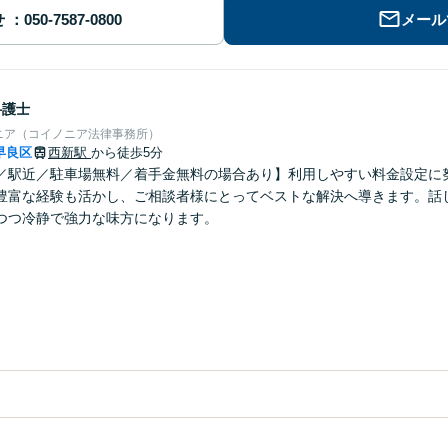
せ
メール
弁護士
ニア（コイノニア法律事務所）
早良区
西新駅
から徒歩5分
／駅近／駐車場無料／着手金無料の場合あり】利用しやすい料金設定に
豊富な経験も活かし、ご相談者様にとってベストな解決へ導きます。話
つつ冷静で強力な味方になります。