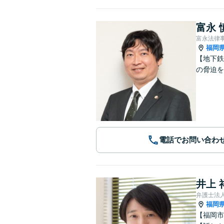
富永 
富永法律
福岡
【地下鉄
の脅迫を
電話でお問い合わ
井上 
弁護士法
福岡
【福岡市