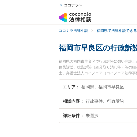
ココナラへ
ココナラ法律相談
福岡県で法律相談できる
福岡市早良区の行政訴
福岡県の福岡市早良区で行政訴訟に強い弁護士
住民訴訟、抗告訴訟（処分取り消し等）等の細
士、弁護士法人コイノニア（コイノニア法律事
た行政訴訟のトラブルを今すぐに弁護士に相談
良区内の弁護士に相談予約したい』などでお困
エリア
福岡県、福岡市早良区
相談内容
行政事件、行政訴訟
詳細条件
未選択