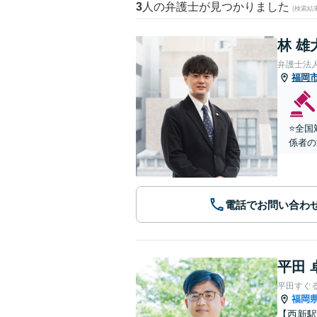
3
人の弁護士が見つかりました
(検索結
林 雄
弁護士法
福岡
⭐️全
係者の
電話でお問い合わ
平田 
平田すぐ
福岡
【西新駅