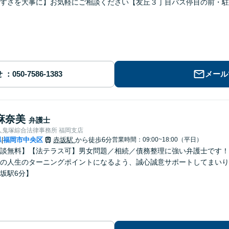
すさを大事に】お気軽にご相談ください【友丘３丁目バス停目の前・駐
せ
メール
麻奈美
弁護士
人鬼塚綜合法律事務所 福岡支店
県
福岡市中央区
赤坂駅
から徒歩6分
営業時間：09:00~18:00（平日）
|
談無料】【法テラス可】男女問題／相続／債務整理に強い弁護士です！
の人生のターニングポイントになるよう、誠心誠意サポートしてまいり
坂駅6分】