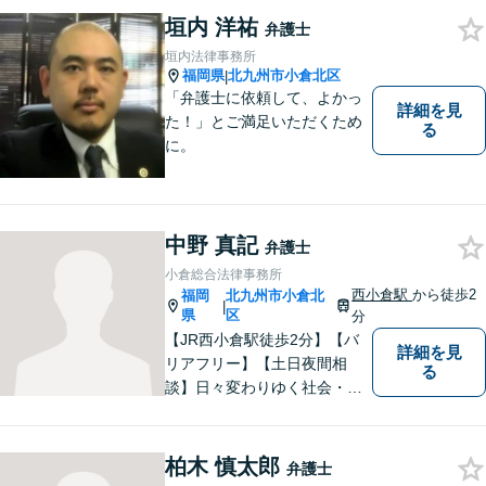
ら弁護士になった特殊な経緯
垣内 洋祐
弁護士
あり。【電話相談可】
垣内法律事務所
福岡県
北九州市小倉北区
|
「弁護士に依頼して、よかっ
詳細を見
た！」とご満足いただくため
る
に。
中野 真記
弁護士
小倉総合法律事務所
西小倉駅
から徒歩2
福岡
北九州市小倉北
|
県
区
分
【JR西小倉駅徒歩2分】【バ
詳細を見
リアフリー】【土日夜間相
る
談】日々変わりゆく社会・法
的環境に適時に対応し、クラ
イアントの皆様にご満足いた
だける良質なリーガルサービ
柏木 慎太郎
弁護士
スを提供できるよう日々研鑽