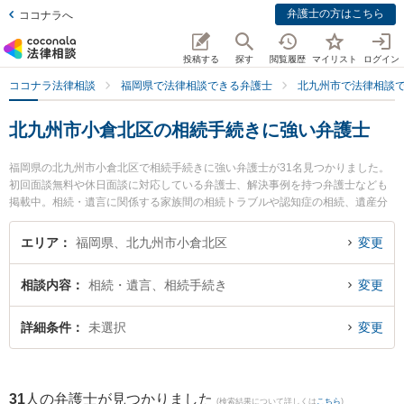
弁護士の方はこちら
ココナラへ
投稿する
探す
閲覧履歴
マイリスト
ログイン
ココナラ法律相談
福岡県で法律相談できる弁護士
北九州市で法律相談
北九州市小倉北区の相続手続きに強い弁護士
福岡県の北九州市小倉北区で相続手続きに強い弁護士が31名見つかりました。
初回面談無料や休日面談に対応している弁護士、解決事例を持つ弁護士なども
掲載中。相続・遺言に関係する家族間の相続トラブルや認知症の相続、遺産分
割等の細かな分野での絞り込み検索もでき便利です。特にネクスパート法律事
務所 北九州オフィスの加地 彰吾弁護士や清風法律事務所の祖父江 弘美弁護
エリア
福岡県、北九州市小倉北区
変更
士、平井・柏﨑法律事務所の吉田 麻衣弁護士のプロフィール情報や弁護士費
用、強みなどが注目されています。『北九州市小倉北区で土日や夜間に発生し
相談内容
相続・遺言、相続手続き
変更
た相続手続きのトラブルを今すぐに弁護士に相談したい』『相続手続きのトラ
ブル解決の実績豊富な近くの弁護士を検索したい』『初回相談無料で相続手続
きを法律相談できる北九州市小倉北区内の弁護士に相談予約したい』などでお
詳細条件
未選択
変更
困りの相談者さんにおすすめです。
31
人の弁護士が見つかりました
(検索結果について詳しくは
こちら
)