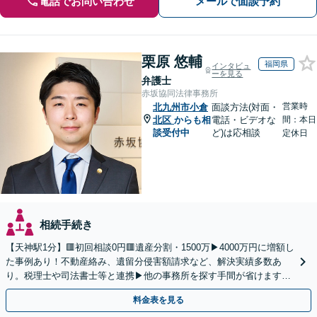
電話でお問い合わせ
メールで面談予約
栗原 悠輔
福岡県
インタビュ
ーを見る
弁護士
赤坂協同法律事務所
営業時
北九州市小倉
面談方法(対面・
北区
からも相
電話・ビデオな
間：本日
談受付中
ど)は応相談
定休日
相続手続き
【天神駅1分】🟥初回相談0円🟥遺産分割・1500万▶4000万円に増額し
た事例あり！不動産絡み、遺留分侵害額請求など、解決実績多数あ
り。税理士や司法書士等と連携▶他の事務所を探す手間が省けます！
不動産会社と連携し無料査定&財産調査も◎
料金表を見る