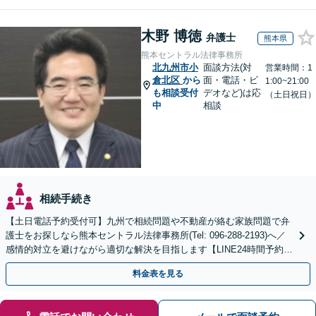
木野 博徳
弁護士
熊本県
熊本セントラル法律事務所
北九州市小
面談方法(対
営業時間：1
倉北区
から
面・電話・ビ
1:00~21:00
も相談受付
デオなど)は応
（土日祝日）
中
相談
相続手続き
【土日電話予約受付可】九州で相続問題や不動産が絡む家族問題で弁
護士をお探しなら熊本セントラル法律事務所(Tel: 096-288-2193)へ／
感情的対立を避けながら適切な解決を目指します【LINE24時間予約受
付可】【休日・夜間相談可】
料金表を見る