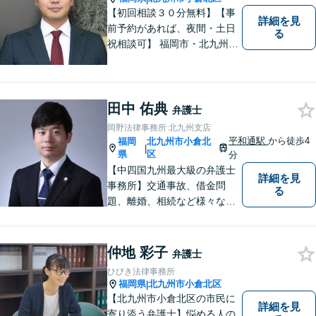
【初回相談３０分無料】【事
詳細を見
前予約があれば、夜間・土日
る
祝相談可】 福岡市・北九州市
に２拠点を有する法律事務所
です。労災・交通事故・離
婚・相続・企業法務に力を入
れています。 スピーディーか
田中 佑典
弁護士
つ依頼者様満足の高い事件処
岡野法律事務所 北九州支店
理をモットーにしています。
平和通駅
から徒歩4
福岡
北九州市小倉北
|
県
区
分
【中四国九州最大級の弁護士
詳細を見
事務所】交通事故、借金問
る
題、離婚、相続など様々な問
題について、「何度でも無
料」の相談を行っています！
まずはお気軽にご相談くださ
仲地 彩子
弁護士
い！
ひびき法律事務所
福岡県
北九州市小倉北区
|
【北九州市小倉北区の市民に
詳細を見
寄り添う弁護士】悩める人の