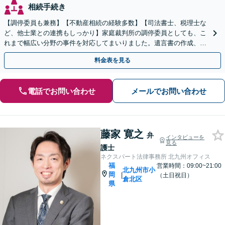
相続手続き
【調停委員も兼務】【不動産相続の経験多数】【司法書士、税理士な
ど、他士業との連携もしっかり】家庭裁判所の調停委員としても、こ
れまで幅広い分野の事件を対応してまいりました。遺言書の作成、相
続放棄にも対応します【初回のご相談、0円】
料金表を見る
電話でお問い合わせ
メールでお問い合わせ
藤家 寛之
弁
インタビューを
見る
護士
ネクスパート法律事務所 北九州オフィス
福
営業時間：09:00~21:00
北九州市小
岡
|
（土日祝日）
倉北区
県