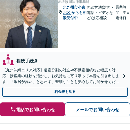
赤坂協同法律事務所
営業時
北九州市小倉
面談方法(対面・
北区
からも相
電話・ビデオな
間：本日
談受付中
ど)は応相談
定休日
相続手続き
【九州沖縄エリア対応】遺産分割の対立や不動産相続など幅広く対
応！接客業の経験を活かし、お気持ちに寄り添って本音を引き出しま
す。「敷居が高い」と思わず、些細なことも安心してお聞かせくださ
い【初回相談無料】【夜間・休日相談可】
料金表を見る
電話でお問い合わせ
メールでお問い合わせ