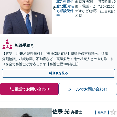
北九州市小
面談方法(対
営業時間：0
倉北区
から
面・電話・ビ
7:30~22:00
も相談受付
デオなど)は応
（土日祝日）
中
相談
相続手続き
【電話・LINE相談料無料】【天神南駅直結】遺留分侵害額請求、遺産
分割協議、相続放棄、不動産など、実績多数！他の相続人とのやり取
りを全て弁護士が対応します【弁護士歴10年以上】
料金表を見る
電話でお問い合わせ
メールでお問い合わせ
佐宗 光
弁護士
福岡県