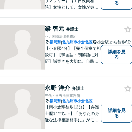
リアフリー】【土日夜間相
る
談】女性として、女性が巻き
込まれる各種法的トラブル、
女性が特有の法律問題にも積
極的に対応しております。男
梁 智元
弁護士
性弁護士には相談しづらいと
ハナ国際法律事務所
いう女性の方もお気軽にご相
福岡県
北九州市小倉北区
小倉駅
から徒歩6分
|
談下さい。
【小倉駅4分】【完全個室で相
詳細を見
談可】【韓国語・朝鮮語に対
る
応】誠実さを大切に、市民に
寄り添う弁護士を目指してい
ます。皆様の状況を深く理解
し、納得のいく解決へと尽力
永野 洋介
いたします。お困りの方は、
弁護士
ご相談ください。
三代・永野法律事務所
福岡県
北九州市小倉北区
|
【南小倉駅徒歩12分】【弁護
詳細を見
士歴14年以上】「あなたの身
る
近な法律相談相手に」がモッ
トー。交通事故分野に精通す