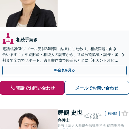
相続手続き
電話相談OK／メール受付24時間「結果にこだわり、相続問題に向き
合います！」相続財産・相続人の調査から、遺産分割協議・調停・審
判まで全力でサポート。遺言書作成で終活も万全に【セカンドオピニ
オン可】【西小倉駅7分】【小倉北警察署前バス停3分】
料金表を見る
電話でお問い合わせ
メールでお問い合わせ
舞鶴 史也
福岡県
インタビュ
ーを見る
弁護士
弁護士法人大西総合法律事務所 福岡事務所