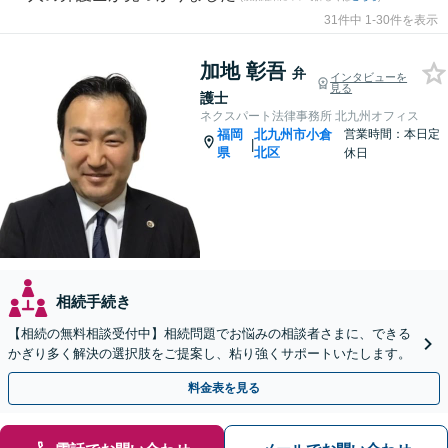
31件中 1-30件を表示
加地 彰吾
弁
インタビューを
見る
護士
ネクスパート法律事務所 北九州オフィス
福岡
北九州市小倉
営業時間：本日定
|
県
北区
休日
相続手続き
【相続の無料相談受付中】相続問題でお悩みの相談者さまに、できる
かぎり多く解決の選択肢をご提案し、粘り強くサポートいたします。
料金表を見る