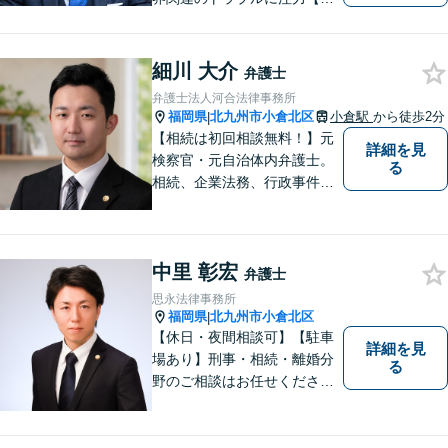
業法務も多くの実績あり】不
祥事対応、顧問契約など企業
のご相談はお任せください
細川 大介
弁護士
【夜間・休日対応可】M&A、
弁護士法人河合法律事務所
株式発行も対応【小倉駅3分】
福岡県
北九州市小倉北区
小倉駅
から徒歩2分
|
【相続は初回相談無料！】元
詳細を見
検察官・元自治体内弁護士。
る
相続、企業法務、行政事件、
国家賠償に注力【北九州・行
橋・京築】
中里 彰宏
弁護士
思永法律事務所
福岡県
北九州市小倉北区
|
【休日・夜間相談可】【駐車
詳細を見
場あり】刑事・相続・離婚分
る
野のご相談はお任せくださ
い！事件終了後の依頼者の人
生をより良いものにするため
に尽力します。フリーターか