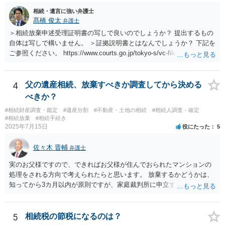
相続・遺言に強い弁護士
髙橋 俊太
弁護士
＞相続放棄申述受理証明書の写しで良いのでしょうか？ 提出するもの
自体は写しで構いません。 ＞証拠説明書とはなんでしょうか？ 下記を
ご参照ください。 https://www.courts.go.jp/tokyo-s/vc-files/tokyo-s/file/
14-1kisairei.pdf
4
父の遺産相続、放棄すべきか調査してから決める
べきか？
#相続財産調査・鑑定
#遺産分割
#不動産・土地の相続
#相続人調査・確定
#相続放棄
#相続手続き
2025年7月15日
役にたった
5
佐々木 晋輔
弁護士
実のお父様ですので、できればお父様が住んでおられたマンションの
処理をされる方向で考えられたらと思います。 放棄するかどうかは、
知ってから3カ月以内が原則ですが、家庭裁判所に申立すれば3カ月の
期間を伸長することができます。 その間に、財産の状況を調査して、
放棄するかどうか決めることができます。 銀行やサラ金が数年も放置
することはありませんので、数年後に借金が発見される可能性はほぼ
5
相続税の節税になるのは？
ありません。 なお、私が扱った相続放棄を検討していた案件で、期間