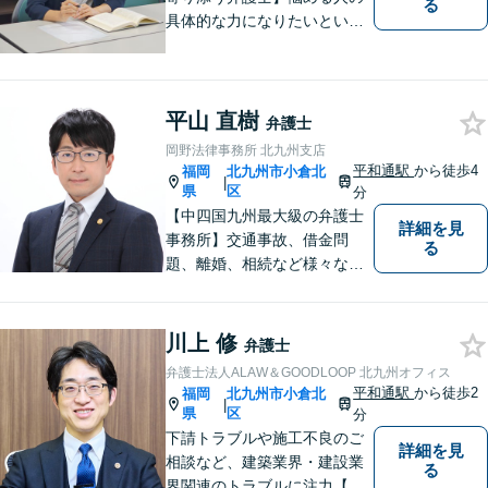
る
具体的な力になりたいという
気持ちで弁護活動をしていま
す。離婚・男女問題に精通
し、長い人生の中、苦しい局
面を乗り越える手助けをして
平山 直樹
弁護士
まいります。まずはお気軽に
岡野法律事務所 北九州支店
ご相談ください。
平和通駅
から徒歩4
福岡
北九州市小倉北
|
県
区
分
【中四国九州最大級の弁護士
詳細を見
事務所】交通事故、借金問
る
題、離婚、相続など様々な問
題について、「何度でも無
料」の相談を行っています！
まずはお気軽にご相談くださ
川上 修
弁護士
い！
弁護士法人ALAW＆GOODLOOP 北九州オフィス
平和通駅
から徒歩2
福岡
北九州市小倉北
|
県
区
分
下請トラブルや施工不良のご
詳細を見
相談など、建築業界・建設業
る
界関連のトラブルに注力【企