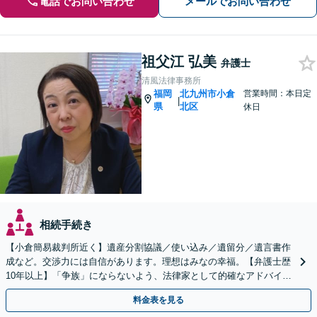
電話でお問い合わせ
メールでお問い合わせ
祖父江 弘美
弁護士
清風法律事務所
福岡
北九州市小倉
営業時間：本日定
|
県
北区
休日
相続手続き
【小倉簡易裁判所近く】遺産分割協議／使い込み／遺留分／遺言書作
成など。交渉力には自信があります。理想はみなの幸福。【弁護士歴
10年以上】「争族」にならないよう、法律家として的確なアドバイス
をいたします【最短即日対応OK】
料金表を見る