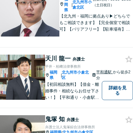
北九州市小
岡
|
（土日祝日）
倉北区
県
【北九州・福岡に拠点あり▶どちらで
もご相談できます】【完全個室で相談
可】【バリアフリー】【駐車場有】法
律問題は様々な角度から問題をとらえ
る必要があります。これまでの経験を
活かした総合力で課題解決をサポート
します。お悩みの方はご相談くださ
天川 龍一
弁護士
い。
平井・柏﨑法律事務所
平和通駅
から徒歩2
福岡
北九州市小倉北
|
県
区
分
【初回相談無料】【借金・離
詳細を見
婚事件・相続ならお任せ下さ
る
い！】【平和通り・小倉駅近
く】迅速丁寧に弁護士が対応
致します
鬼塚 知
弁護士
弁護士法人鬼塚綜合法律事務所
福岡県
北九州市小倉北区
|