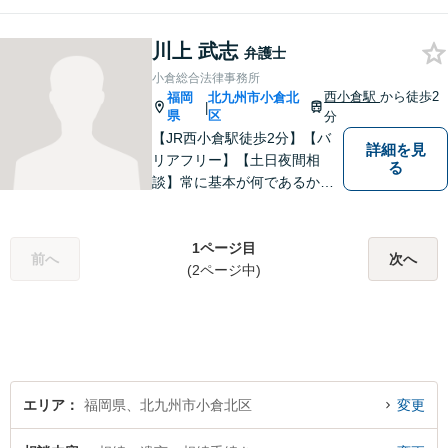
る弁護士。相続、離婚、交通
事故、債務整理等、個人が抱
える問題に注力しております
川上 武志
弁護士
ので、お気軽にご相談くださ
小倉総合法律事務所
いませ。【駐車場あり】
西小倉駅
から徒歩2
福岡
北九州市小倉北
|
県
区
分
【JR西小倉駅徒歩2分】【バ
詳細を見
リアフリー】【土日夜間相
る
談】常に基本が何であるかを
意識し、判断に悩むことがあ
れば基本に立ち返って考える
ことを忘れずに日々研鑽に努
1ページ目
前へ
次へ
めてまいりたいと考えており
(2ページ中)
ます。お気軽にご相談くださ
い。
エリア
福岡県、北九州市小倉北区
変更