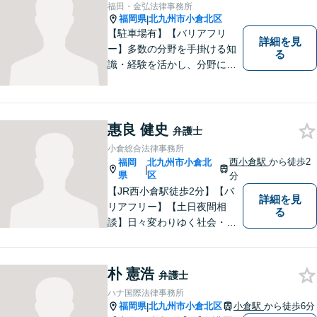
福田・金弘法律事務所
に努めてまいります。お気軽
福岡県
北九州市小倉北区
|
にご相談ください。
【駐車場有】【バリアフリ
詳細を見
ー】多数の分野を手掛ける知
る
識・経験を活かし、分野にと
らわれない多角的・横断的な
見地から、迅速・的確かつ分
かりやすいリーガルサービス
を提供致します。メール相談
惠良 健史
弁護士
やビデオ面談にも柔軟に対応
小倉総合法律事務所
しております。 まずは、ご相
西小倉駅
から徒歩2
福岡
北九州市小倉北
|
談ください。
県
区
分
【JR西小倉駅徒歩2分】【バ
詳細を見
リアフリー】【土日夜間相
る
談】日々変わりゆく社会・法
的環境に適時に対応し、クラ
イアントの皆様にご満足いた
だける良質なサービスを提供
朴 憲浩
弁護士
できるよう日々研鑽に努めて
ハナ国際法律事務所
まいります。お気軽にご相談
福岡県
北九州市小倉北区
小倉駅
から徒歩6分
|
ください。