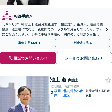
相続手続き
【キャリア10年以上】遺留分減殺請求、相続対策、後見人、遺産分割
協議、遺言書作成など、親族間でのトラブルでお困りでしたら、すぐ
にご相談ください。丁寧に手続きを進め、納得のいく解決を目指しま
す。【完全個室で相談】【駐車場あり】
事例を見る(2件)
料金表を見る
電話でお問い合わせ
メールでお問い合わせ
池上 遊
弁護士
北九州第一法律事務所
福岡
北九州市小倉
営業時間：本日定
|
県
北区
休日