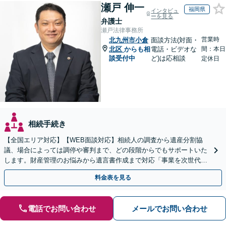
瀬戸 伸一
福岡県
インタビュ
ーを見る
弁護士
瀬戸法律事務所
営業時
北九州市小倉
面談方法(対面・
北区
からも相
電話・ビデオな
間：本日
談受付中
ど)は応相談
定休日
相続手続き
【全国エリア対応】【WEB面談対応】相続人の調査から遺産分割協
議、場合によっては調停や審判まで、どの段階からでもサポートいた
します。財産管理のお悩みから遺言書作成まで対応「事業を次世代に
引き継ぐ安心の事業承継をサポート」【完全個室相談】
料金表を見る
電話でお問い合わせ
メールでお問い合わせ