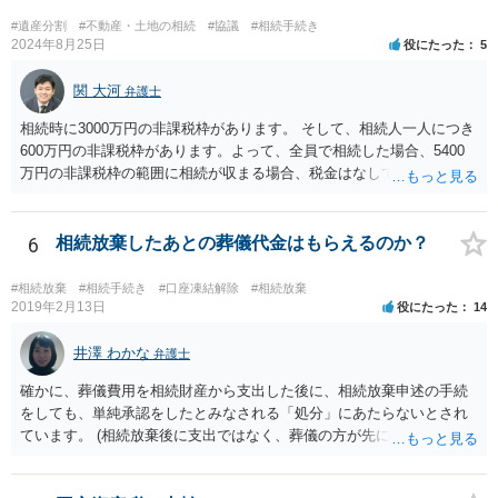
伸長して調査したところ、サラ金に対する過払金など相当な財産が見
#遺産分割
#不動産・土地の相続
#協議
#相続手続き
つかったため相続したという事例がありました。
2024年8月25日
役にたった
5
関 大河
弁護士
相続時に3000万円の非課税枠があります。 そして、相続人一人につき
600万円の非課税枠があります。よって、全員で相続した場合、5400
万円の非課税枠の範囲に相続が収まる場合、税金はなしです。 一人が
相続放棄すると、600万円の枠が一つ減ります。よって、4800万円の
範囲となります。 一般的には、全員で相続する方が税金はお得です。
また、全員で相続しても、話し合いの結果、親がすべて相続と決める
6
相続放棄したあとの葬儀代金はもらえるのか？
こともできます。この場合でも相続の非課税枠は、全員で相続した540
0万円分使えます。 父が亡くなり、母が全部相続すると、母から三人
#相続放棄
#相続手続き
#口座凍結解除
#相続放棄
で相続する際は、4800万円が非課税枠となります。 そうすると、母が
2019年2月13日
役にたった
14
亡くなってから相続すると、両親のどちらかが亡くなってから相続す
るより非課税の枠が減少します。 計画的に相続をするのがおすすめと
井澤 わかな
弁護士
いうことになります。これ以外にも気をつける点はあるかもしれませ
確かに、葬儀費用を相続財産から支出した後に、相続放棄申述の手続
んので、一度相談して想定するのがおすすめと思います。
をしても、単純承認をしたとみなされる「処分」にあたらないとされ
ています。 (相続放棄後に支出ではなく、葬儀の方が先に来るのが通常
だと思いますので、葬儀→葬儀費用を相続財産から支出→相続放棄申
述の手続ということだと思いますが) ただ、葬儀費用ならいくらでもよ