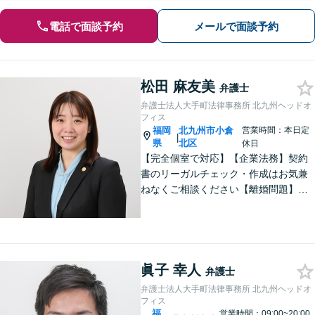
電話で面談予約
メールで面談予約
松田 麻友美
弁護士
弁護士法人大手町法律事務所 北九州ヘッドオ
フィス
福岡
北九州市小倉
営業時間：本日定
|
県
北区
休日
【完全個室で対応】【企業法務】契約
書のリーガルチェック・作成はお気兼
ねなくご相談ください【離婚問題】不
貞慰謝料の請求する側・される側に双
方対応。離婚検討中でもお気軽にご相
談を【駐車場あり】
眞子 幸人
弁護士
弁護士法人大手町法律事務所 北九州ヘッドオ
フィス
福
営業時間：09:00~20:00