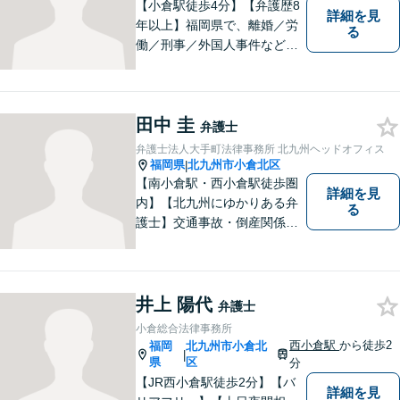
【小倉駅徒歩4分】【弁護歴8
詳細を見
年以上】福岡県で、離婚／労
る
働／刑事／外国人事件などに
精通する弁護士。日頃感じる
小さな違和感・疑問をお気軽
にご相談ください。丁寧に、
田中 圭
会話のキャッチボールを積み
弁護士
重ねながら解決へと動いてま
弁護士法人大手町法律事務所 北九州ヘッドオフィス
いります。【韓国語対応可】
福岡県
北九州市小倉北区
|
【南小倉駅・西小倉駅徒歩圏
詳細を見
内】【北九州にゆかりある弁
る
護士】交通事故・倒産関係・
刑事事件分野などに強みを持
つ弁護士。「信頼のソリュー
ション」をモットーに問題の
本質把握から解決に至るまで
井上 陽代
弁護士
懇切丁寧に対応します！【宅
小倉総合法律事務所
建士資格あり】
西小倉駅
から徒歩2
福岡
北九州市小倉北
|
県
区
分
【JR西小倉駅徒歩2分】【バ
詳細を見