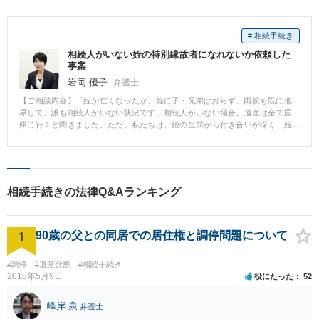
# 相続手続き
相続人がいない姪の特別縁故者になれないか依頼した
事案
岩岡 優子
弁護士
【ご相談内容】「姪が亡くなったが、姪に子・兄弟はおらず、両親も既に他
界して、誰も相続人がいない状況です。相続人がいない場合、遺産は全て国
庫に行くと聞きました。ただ、私たちは、姪の生前から付き合いが深く、姪
の両親の供養や墓のことを任されており、また、姪が亡くなった後の片付け
や葬儀等も行ってきたし、今後も供養を続けていく予定です。特別縁故者へ
の分与申立という手続きがあると聞いたのですが、申立てをお願いできない
でしょうか」 ⇒特別縁故者への分与申立の前に、まず相続財産管理人選任の
申立てを行う必要があり、相続財産管理人選任と特別縁故者申立ての２つの
相続手続きの法律Q&Aランキング
依頼を受けた。 相続財産管理人選任申立事件では、被相続人の財産につい
て、申立てを急ぎつつも、資料を元にできる限り詳細な申立書を作成した。
相続財産管理人申立後、相続財産管理人として司法書士が選任された後、一
1
定期間の経過を待ち、特別縁故者への分与申立てを行った。 この申立の中で
90歳の父との同居での居住権と調停問題について
は、これまで依頼者と姪の方の交流の状況や死後の状況等できる限り具体的
な事情を、資料をもとに主張した。 この特別縁故者申立事件の中で、家庭裁
#調停
#遺産分割
#相続手続き
判所調査官の調査が入り、依頼者と調査官との面談があったが、その際は代
2018年5月9日
役にたった
52
理人として同席した。 ただ、その後作成された調査官による調査報告書を確
認したところ、依頼者と姪の方（被相続人）との親族関係について調査官が
峰岸 泉
誤認している箇所が発見された。 そこで、当職から意見書を提出し、事実の
弁護士
誤りを指摘し、重ねて分与が相当であることを主張した。 その結果、最終的