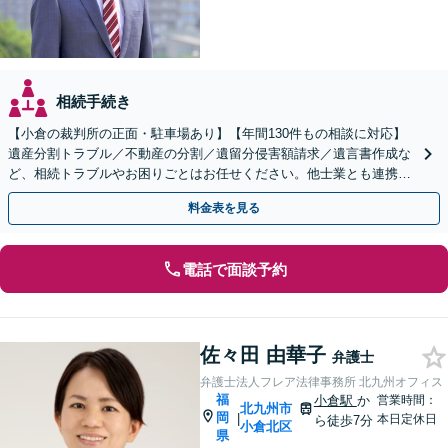
相続手続き
【小倉の裁判所の正面・駐車場あり】【年間130件もの相談に対応】
遺産分割トラブル／不動産の分割／遺留分侵害額請求／遺言書作成な
ど、相続トラブルやお困りごとはお任せください。他士業とも連携
し、依頼者さまに有利な解決を目指します【土日祝対応可】
料金表を見る
電話で面談予約
佐々田 由華子
弁護士
弁護士法人フレア法律事務所 北九州オフィス
福
小倉駅
か
営業時間：
北九州市
岡
|
本日定休日
ら徒歩7分
小倉北区
県