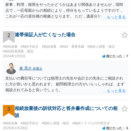
家事，料理，雑用をやったかどうかはあまり関係ありませんが，現時
な審判では、調査官の報告書に書かれた意見書よりも、高い金額で特別縁故
者への分与が認められた。 ＜弁護士から＞ 特別縁故者への分与申立という手
点で，一応母親からの相続により，持分をもっているようですので，
続きは、一般的に多い手続きではありませんが、依頼者の方の協力もあり、
これが一応の居住権の根拠となります。 ただ，遺産分割により，母の
生前の故人との交流や依頼者の方が故人のためにされていたことを具体的に
持分を父親が取得した場合，住み続けるのは難しいかも知れません。
立証・主張し、最終的には大きな分与を認めてもらうことができた事案でし
た。
2
連帯保証人が亡くなった場合
#相続放棄
#相続手続き
#相続放棄
#M&A・事業承継
#相続人調査・確定
#相続財産調査・鑑定
2024年3月6日
役にたった
7
泉 亮介
弁護士
支払いの費目等については税理士の先生や会計士の先生にご相談され
た方が良いかと思われます。 顧問税理士の方がいらっしゃれば、まず
相談されてみると良いでしょう。
3
相続放棄後の訴状対応と答弁書作成についての相
談
#相続放棄
#相続手続き
#相続人調査・確定
#相続トラブルの代理交渉
2026年3月28日
役にたった
5