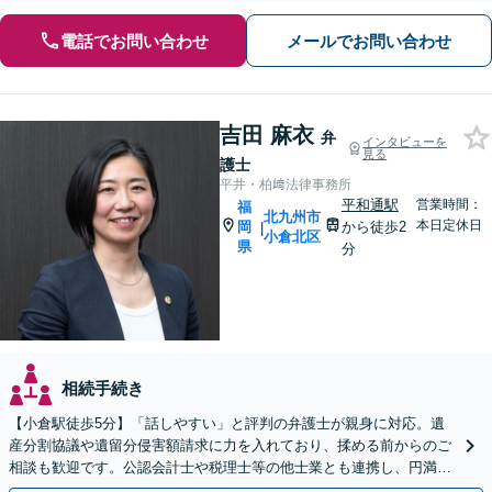
電話でお問い合わせ
メールでお問い合わせ
吉田 麻衣
弁
インタビューを
見る
護士
平井・柏﨑法律事務所
平和通駅
営業時間：
福
北九州市
本日定休日
岡
から徒歩2
|
小倉北区
県
分
相続手続き
【小倉駅徒歩5分】「話しやすい」と評判の弁護士が親身に対応。遺
産分割協議や遺留分侵害額請求に力を入れており、揉める前からのご
相談も歓迎です。公認会計士や税理士等の他士業とも連携し、円満な
解決を全力でサポートいたします。まずはご相談ください。