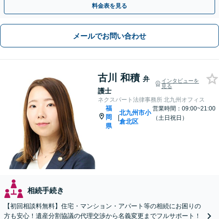
料金表を見る
メールでお問い合わせ
古川 和積
弁
インタビューを
見る
護士
ネクスパート法律事務所 北九州オフィス
福
営業時間：09:00~21:00
北九州市小
岡
|
（土日祝日）
倉北区
県
相続手続き
【初回相談料無料】住宅・マンション・アパート等の相続にお困りの
方も安心！遺産分割協議の代理交渉から名義変更までフルサポート！