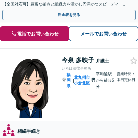
【全国対応可】豊富な拠点と組織力を活かし円満かつスピーディーに
相続手続きをお手伝いします【取扱い実績2000件以上】
料金表を見る
電話でお問い合わせ
メールでお問い合わせ
今泉 多映子
弁護士
いろは法律事務所
平和通駅
営業時間：
福
北九州市
本日定休日
岡
から徒歩5
|
小倉北区
県
分
相続手続き