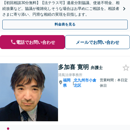
【初回相談30分無料】【法テラス可】遺産分割協議、使途不明金、相
続放棄など。協議が複雑化しそうな場合はお早めにご相談を。相談者
さまに寄り添い、円滑な相続の実現を目指します。
料金表を見る
電話でお問い合わせ
メールでお問い合わせ
多加喜 寛明
弁護士
清風法律事務所
福岡
北九州市小倉
営業時間：本日定
|
県
北区
休日