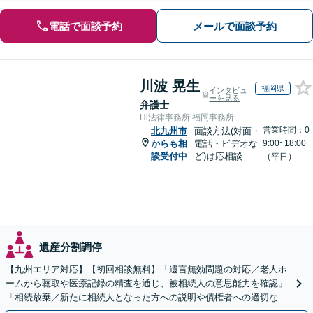
電話で面談予約
メールで面談予約
川波 晃生
福岡県
インタビュ
ーを見る
弁護士
Hi法律事務所 福岡事務所
営業時間：0
北九州市
面談方法(対面・
からも相
電話・ビデオな
9:00~18:00
談受付中
ど)は応相談
（平日）
遺産分割調停
【九州エリア対応】【初回相談無料】「遺言無効問題の対応／老人ホ
ームから聴取や医療記録の精査を通じ、被相続人の意思能力を確認」
「相続放棄／新たに相続人となった方への説明や債権者への適切な対
応まで、きめ細やかにサポート」【休日・夜間相談可】