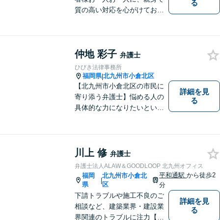
る
質の高い対応を心がけており
ます。離婚・相続・労働・国
際案件に注力。発信者情報開
示・刑事・一般民事全般も対
仲地 彩子
応可能。英語での法律相談・
弁護士
英文契約書の作成・チェック
ひびき法律事務所
も対応可能です。
福岡県
北九州市小倉北区
|
【北九州市小倉北区の市民に
詳細を見
寄り添う弁護士】悩める人の
る
具体的な力になりたいという
気持ちで弁護活動をしていま
す。離婚・男女問題に精通
し、長い人生の中、苦しい局
面を乗り越える手助けをして
川上 修
弁護士
まいります。まずはお気軽に
弁護士法人ALAW＆GOODLOOP 北九州オフィス
ご相談ください。
平和通駅
から徒歩2
福岡
北九州市小倉北
|
県
区
分
下請トラブルや施工不良のご
詳細を見
相談など、建築業界・建設業
る
界関連のトラブルに注力【企