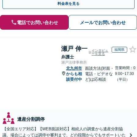
料金表を見る
電話でお問い合わせ
メールでお問い合わせ
瀬戸 伸一
福岡県
インタビュ
ーを見る
弁護士
瀬戸法律事務所
営業時間：0
北九州市
面談方法(対面・
からも相
電話・ビデオな
9:00~17:30
談受付中
ど)は応相談
（平日）
遺産分割調停
【全国エリア対応】【WEB面談対応】相続人の調査から遺産分割協
議、場合によっては調停や審判まで、どの段階からでもサポートいた