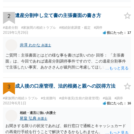
持分を父親が取得した場合，住み続けるのは難しいかも知れません。
2
遺産分割申し立て書の主張書面の書き方
#遺産分割
#家族間の相続トラブル
#相続財産調査・鑑定
#調停
2019年1月29日
役にたった
17
井澤 わかな
弁護士
ご質問：主張書面とはどの様な事を書けば良いのか 回答： 「主張書
面」は、今回であれば遺産分割調停事件ですので、この遺産分割事件
で主張したい事実、あかささんが裁判所に考慮してほしいと思う、亡
くなった方・あかささん・お姉さん間の事情などを記入することにな
ります。 もし、主張したい事実や考慮してほしい事情に関連して
資料を持っているようであれば、主張書面とは別で提出できます。も
3
成人後の口座管理、法的根拠と親への説得方法
し、お姉さんに見られたくないような資料がある場合、「非開示の希
望に関する申出書」と共に提出することも考えられます。 ご質問：書
#家族間の相続トラブル
#生前贈与
#成年後見(生前の財産管理)
#協議
#調停
いた方が良い事と書かない方が良い事 回答： お姉さんが申立書の「申
2022年6月1日
役にたった
16
立ての趣旨」のところに書いている遺産の分け方に対して意見があれ
相続・遺言に強い弁護士
ば、まずそれを書くとよいです。 次に「申立ての理由」のところに、
尾畠 弘典
弁護士
なぜ調停を申し立てたのか(例えば、あかささんと話合いが出来ない／
お聞きする限りの状況であれば、銀行窓口で通帳とキャッシュカード
決裂した、など)や亡くなった方・あかささん・お姉さん間の事情やい
の再発行手続を行うことで解決できるかもしれません。
きさつなどが書かれていると思うので、あかささんから見てそれは違