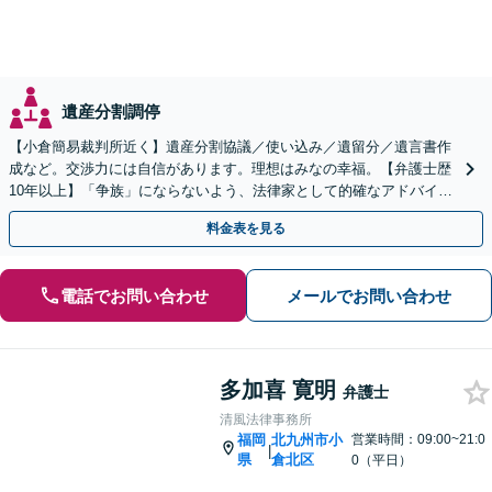
遺産分割調停
【小倉簡易裁判所近く】遺産分割協議／使い込み／遺留分／遺言書作
成など。交渉力には自信があります。理想はみなの幸福。【弁護士歴
10年以上】「争族」にならないよう、法律家として的確なアドバイス
をいたします【最短即日対応OK】
料金表を見る
電話でお問い合わせ
メールでお問い合わせ
多加喜 寛明
弁護士
清風法律事務所
福岡
北九州市小
営業時間：09:00~21:0
|
県
倉北区
0（平日）