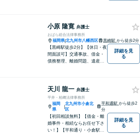
に２拠点を有する法律事務所
です。労災・交通事故・離
婚・相続・企業法務に力を入
れています。 スピーディーか
小原 隆寛
弁護士
つ依頼者様満足の高い事件処
おばら総合法律事務所
理をモットーにしています。
福岡県
北九州市八幡西区
黒崎駅
から徒歩2分
|
【黒崎駅徒歩2分】【休日・夜
詳細を見
間面談可】交通事故、借金・
る
債務整理、離婚問題、遺産相
続など。ご依頼者さまが安心
して相談できる雰囲気作りを
心がけています。「こんなこ
天川 龍一
と弁護士に相談してもいいの
弁護士
かな」と思わず、遠慮なくご
平井・柏﨑法律事務所
相談ください。
平和通駅
から徒歩2
福岡
北九州市小倉北
|
県
区
分
【初回相談無料】【借金・離
詳細を見
婚事件・相続ならお任せ下さ
る
い！】【平和通り・小倉駅近
く】迅速丁寧に弁護士が対応