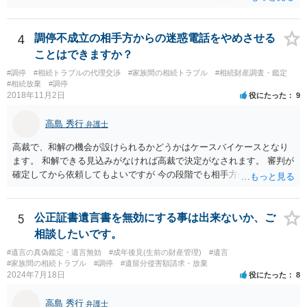
うと感じるところは、どのように違うのか、など書くとよいです。 そ
の他、お姉さんの申立書には書かれていないけど、どのように遺産を
4
調停不成立の相手方からの迷惑電話をやめさせる
分けるかを決めるについてあかささんが重要だと考える事情があれば
(例えば、○○のときにお姉さんは亡くなった方からお金を援助してもら
ことはできますか？
った等)、それも書くとよいです。 書かない方が良いと思うことは、遺
#調停
#相続トラブルの代理交渉
#家族間の相続トラブル
#相続財産調査・鑑定
産分割に関係ない(と思われる)いきさつを沢山盛り込むことだと考えま
#相続放棄
#調停
す(あくまで遺産分割に関係することに留める方が、裁判所や調停委員
2018年11月2日
役にたった
9
の方に事情を理解してもらいやすいと思います)。
高島 秀行
弁護士
高裁で、和解の機会が設けられるかどうかはケースバイケースとなり
ます。 和解できる見込みがなければ高裁で決定がなされます。 審判が
確定してから依頼してもよいですが 今の段階でも相手方の連絡が迷惑
であれば 弁護士に依頼してもよいと思います。
5
公正証書遺言書を無効にする事は出来ないか、ご
相談したいです。
#遺言の真偽鑑定・遺言無効
#成年後見(生前の財産管理)
#遺言
#家族間の相続トラブル
#調停
#遺留分侵害額請求・放棄
2024年7月18日
役にたった
8
高島 秀行
弁護士