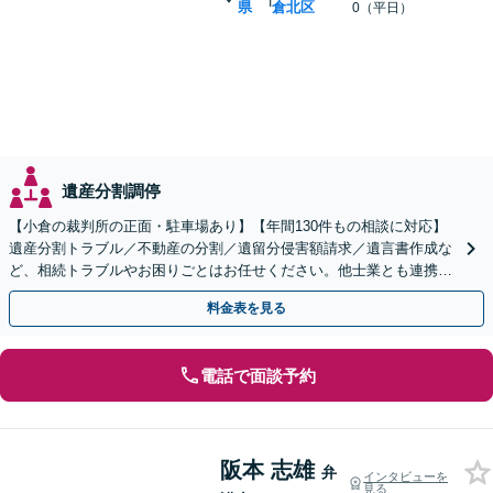
県
倉北区
0（平日）
遺産分割調停
【小倉の裁判所の正面・駐車場あり】【年間130件もの相談に対応】
遺産分割トラブル／不動産の分割／遺留分侵害額請求／遺言書作成な
ど、相続トラブルやお困りごとはお任せください。他士業とも連携
し、依頼者さまに有利な解決を目指します【土日祝対応可】
料金表を見る
電話で面談予約
阪本 志雄
弁
インタビューを
見る