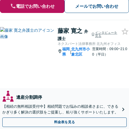
電話でお問い合わせ
メールでお問い合わせ
藤家 寛之
弁
インタビューを
見る
護士
ネクスパート法律事務所 北九州オフィス
福岡
北九州市小
営業時間：09:00~21:0
|
県
倉北区
0（平日）
遺産分割調停
【相続の無料相談受付中】相続問題でお悩みの相談者さまに、できる
かぎり多く解決の選択肢をご提案し、粘り強くサポートいたします。
料金表を見る