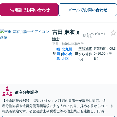
電話でお問い合わせ
メールでお問い合わせ
吉田 麻衣
弁
インタビューを
見る
護士
平井・柏﨑法律事務所
平和通駅
営業時間：09:3
福
北九州
0~16:00（平
岡
市小倉
から徒歩
|
県
北区
日）
2分
遺産分割調停
【小倉駅徒歩5分】「話しやすい」と評判の弁護士が親身に対応。遺
産分割協議や遺留分侵害額請求に力を入れており、揉める前からのご
相談も歓迎です。公認会計士や税理士等の他士業とも連携し、円満な
解決を全力でサポートいたします。まずはご相談ください。