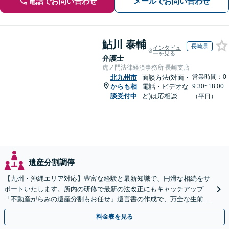
電話でお問い合わせ
メールでお問い合わせ
鮎川 泰輔
長崎県
インタビュ
ーを見る
弁護士
虎ノ門法律経済事務所 長崎支店
営業時間：0
北九州市
面談方法(対面・
からも相
電話・ビデオな
9:30~18:00
談受付中
ど)は応相談
（平日）
遺産分割調停
【九州・沖縄エリア対応】豊富な経験と最新知識で、円滑な相続をサ
ポートいたします。所内の研修で最新の法改正にもキャッチアップ
「不動産がらみの遺産分割もお任せ」遺言書の作成で、万全な生前対
策をおこないましょう【夜間・休日面談可】
料金表を見る