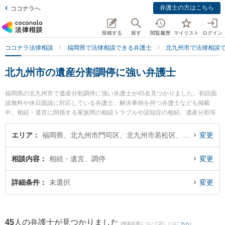
弁護士の方はこちら
ココナラへ
投稿する
探す
閲覧履歴
マイリスト
ログイン
ココナラ法律相談
福岡県で法律相談できる弁護士
北九州市で法律相談
北九州市の遺産分割調停に強い弁護士
福岡県の北九州市で遺産分割調停に強い弁護士が45名見つかりました。初回面
談無料や休日面談に対応している弁護士、解決事例を持つ弁護士なども掲載
中。相続・遺言に関係する家族間の相続トラブルや認知症の相続、遺産分割等
の細かな分野での絞り込み検索もでき便利です。特に弁護士法人ＯＮＥ 門司オ
フィスの田川 瞳弁護士やネクスパート法律事務所 北九州オフィスの藤家 寛之
エリア
福岡県、北九州市門司区、北九州市若松区、北九州市戸畑区、北九州市小倉北区、北九州市小倉南区、北九州市八幡東区、北九州市八幡西区
変更
弁護士、平井・柏﨑法律事務所の吉田 麻衣弁護士のプロフィール情報や弁護士
費用、強みなどが注目されています。『北九州市で土日や夜間に発生した遺産
相談内容
相続・遺言、調停
変更
分割調停のトラブルを今すぐに弁護士に相談したい』『遺産分割調停のトラブ
ル解決の実績豊富な近くの弁護士を検索したい』『初回相談無料で遺産分割調
停を法律相談できる北九州市内の弁護士に相談予約したい』などでお困りの相
詳細条件
未選択
変更
談者さんにおすすめです。
45
人の弁護士が見つかりました
(検索結果について詳しくは
こちら
)