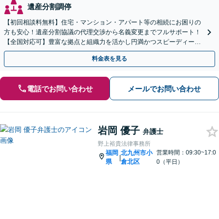
遺産分割調停
【初回相談料無料】住宅・マンション・アパート等の相続にお困りの
方も安心！遺産分割協議の代理交渉から名義変更までフルサポート！
【全国対応可】豊富な拠点と組織力を活かし円満かつスピーディーに
相続手続きをお手伝いします【取扱い実績2000件以上】
料金表を見る
電話でお問い合わせ
メールでお問い合わせ
岩岡 優子
弁護士
野上裕貴法律事務所
福岡
北九州市小
営業時間：09:30~17:0
|
県
倉北区
0（平日）