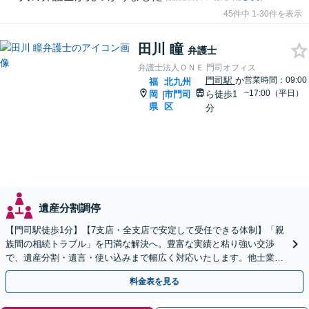
45件中 1-30件を表示
田川 瞳
弁護士
弁護士法人ＯＮＥ 門司オフィス
門司駅
か
営業時間：09:00
福
北九州
~17:00（平日）
岡
市門司
ら徒歩1
|
県
区
分
遺産分割調停
【門司駅徒歩1分】【7支店・全支店で安定して受任できる体制】「親
族間の相続トラブル」を円満な解決へ。豊富な実績と粘り強い交渉
で、遺産分割・遺言・使い込みまで幅広く対応いたします。他士業連
携のワンストップ体制
料金表を見る