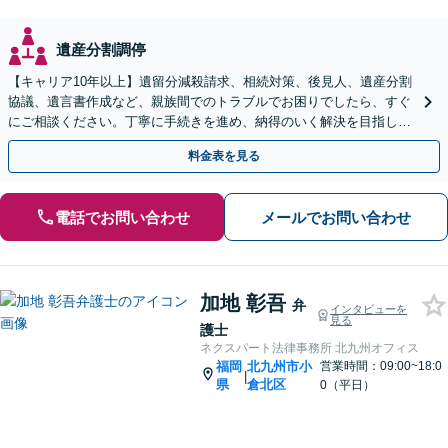
遺産分割調停
【キャリア10年以上】遺留分減殺請求、相続対策、後見人、遺産分割
協議、遺言書作成など、親族間でのトラブルでお困りでしたら、すぐ
にご相談ください。丁寧に手続きを進め、納得のいく解決を目指しま
す。【完全個室で相談】【駐車場あり】
料金表を見る
電話でお問い合わせ
メールでお問い合わせ
加地 彰吾
弁
インタビューを
見る
護士
ネクスパート法律事務所 北九州オフィス
福岡
北九州市小
営業時間：09:00~18:0
|
県
倉北区
0（平日）