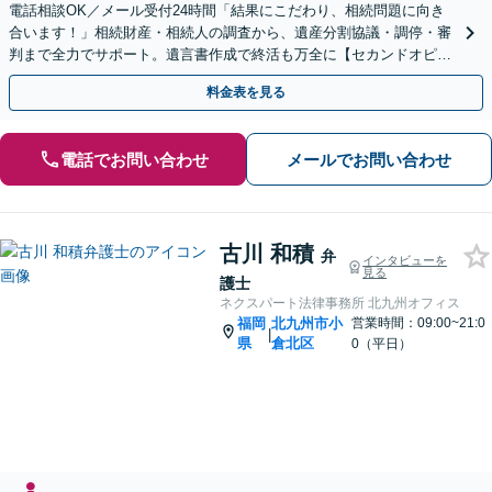
電話相談OK／メール受付24時間「結果にこだわり、相続問題に向き
合います！」相続財産・相続人の調査から、遺産分割協議・調停・審
判まで全力でサポート。遺言書作成で終活も万全に【セカンドオピニ
オン可】【西小倉駅7分】【小倉北警察署前バス停3分】
料金表を見る
電話でお問い合わせ
メールでお問い合わせ
古川 和積
弁
インタビューを
見る
護士
ネクスパート法律事務所 北九州オフィス
福岡
北九州市小
営業時間：09:00~21:0
|
県
倉北区
0（平日）