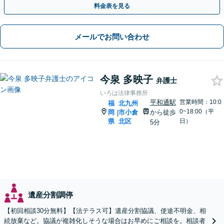
料金表を見る
メールでお問い合わせ
今泉 多映子
弁護士
いろは法律事務所
平和通駅
営業時間：10:0
福
北九州
0~18:00（平
岡
市小倉
から徒歩
|
県
北区
日）
5分
遺産分割調停
【初回相談30分無料】【法テラス可】遺産分割協議、使途不明金、相
続放棄など。協議が複雑化しそうな場合はお早めにご相談を。相談者