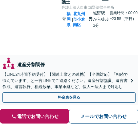
護士
弁護士法人自由 城野法律事務所
城野駅
営業時間：00:00
福
北九州
~23:55（平日）
岡
市小倉
から徒歩
|
県
南区
3分
遺産分割調停
【LINE24時間予約受付】【関連士業との連携】【全国対応】「相続で
悩んでいます」と一言LINEでご連絡ください。遺産分割協議、遺言書
作成、遺言執行、相続放棄、事業承継など、個人〜法人まで対応しま
す。関連士業との連携でワンストップ解決！
料金表を見る
電話でお問い合わせ
メールでお問い合わせ