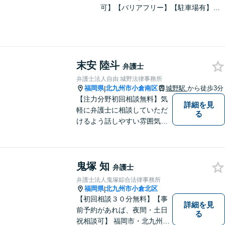
可】【バリアフリー】【駐車場有】法
律問題は様々な角度から問題をとらえ
る必要があります。これまでの経験を
活かした総合力で課題解決をサポート
します。お悩みの方はご相談くださ
い。
末安 陸斗
弁護士
弁護士法人自由 城野法律事務所
福岡県
北九州市小倉南区
城野駅
から徒歩3分
|
【注力分野初回相談無料】気
詳細を見
軽に弁護士に相談していただ
る
けるよう話しやすい雰囲気を
作り、相談者さまのお悩みに
寄り添うことを大切にしてお
ります。お困りごとがあれ
鬼塚 知
ば、些細なことでもお気軽に
弁護士
お問い合わせください。
弁護士法人鬼塚綜合法律事務所
福岡県
北九州市小倉北区
|
【初回相談３０分無料】【事
詳細を見
前予約があれば、夜間・土日
る
祝相談可】 福岡市・北九州市