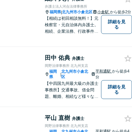
弁護士法人河合法律事務所
福岡県
北九州市小倉北区
小倉駅
から徒歩2分
|
【相続は初回相談無料！】元
詳細を見
検察官・元自治体内弁護士。
る
相続、企業法務、行政事件、
国家賠償に注力【北九州・行
橋・京築】
田中 佑典
弁護士
岡野法律事務所 北九州支店
平和通駅
から徒歩4
福岡
北九州市小倉北
|
県
区
分
【中四国九州最大級の弁護士
詳細を見
事務所】交通事故、借金問
る
題、離婚、相続など様々な問
題について、「何度でも無
料」の相談を行っています！
まずはお気軽にご相談くださ
平山 直樹
弁護士
い！
岡野法律事務所 北九州支店
平和通駅
から徒歩4
福岡
北九州市小倉北