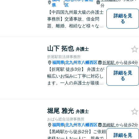
|
県
区
分
【中四国九州最大級の弁護士
詳細を見
事務所】交通事故、借金問
る
題、離婚、相続など様々な問
題について、「何度でも無
料」の相談を行っています！
まずはお気軽にご相談くださ
山下 拓也
弁護士
い！
折尾駅前法律事務所
福岡県
北九州市八幡西区
折尾駅
から徒歩4分
|
【折尾駅 徒歩3分】 弁護士が
詳細を見
幅広いお悩みに丁寧に対応し
る
ます。一人の弁護士が最後ま
で責任をもって対応してくれ
るという安心感は小さな法律
事務所である当事務所の強み
堀尾 雅光
です。【丁寧な対応】
弁護士
おばら総合法律事務所
福岡県
北九州市八幡西区
黒崎駅
から徒歩2分
|
【黒崎駅から徒歩2分】ご依頼
詳細を見
者様お一人お一人に、親身で