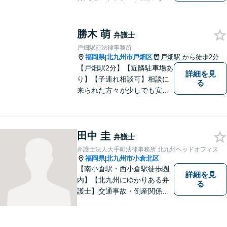
業法務も多くの実績あり】不
祥事対応、顧問契約など企業
のご相談はお任せください
勝木 萌
弁護士
【夜間・休日対応可】M&A、
戸畑駅前法律事務所
株式発行も対応【小倉駅3分】
福岡県
北九州市戸畑区
戸畑駅
から徒歩2分
|
【戸畑駅2分】【近隣駐車場あ
詳細を見
り】【子連れ相談可】相談に
る
来られた方々が少しでも安心
して本音を話せるよう、寄り
添い、耳を傾けることを心が
けています。相談者の悩みや
田中 圭
問題を理解し、最適な解決策
弁護士
を提案し、説明できるよう努
弁護士法人大手町法律事務所 北九州ヘッドオフィス
めています。
福岡県
北九州市小倉北区
|
【南小倉駅・西小倉駅徒歩圏
詳細を見
内】【北九州にゆかりある弁
る
護士】交通事故・倒産関係・
刑事事件分野などに強みを持
つ弁護士。「信頼のソリュー
ション」をモットーに問題の