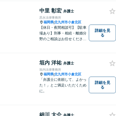
致します
中里 彰宏
弁護士
思永法律事務所
福岡県
北九州市小倉北区
|
【休日・夜間相談可】【駐車
詳細を見
場あり】刑事・相続・離婚分
る
野のご相談はお任せくださ
い！事件終了後の依頼者の人
生をより良いものにするため
に尽力します。フリーターか
ら弁護士になった特殊な経緯
垣内 洋祐
弁護士
あり。【電話相談可】
垣内法律事務所
福岡県
北九州市小倉北区
|
「弁護士に依頼して、よかっ
詳細を見
た！」とご満足いただくため
る
に。
細川 大介
弁護士