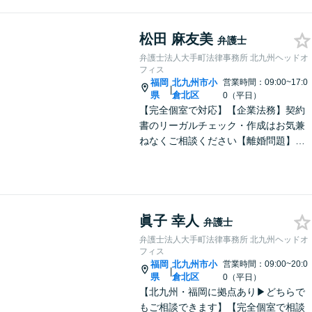
松田 麻友美
弁護士
弁護士法人大手町法律事務所 北九州ヘッドオ
フィス
福岡
北九州市小
営業時間：09:00~17:0
|
県
倉北区
0（平日）
【完全個室で対応】【企業法務】契約
書のリーガルチェック・作成はお気兼
ねなくご相談ください【離婚問題】不
貞慰謝料の請求する側・される側に双
方対応。離婚検討中でもお気軽にご相
談を【駐車場あり】
眞子 幸人
弁護士
弁護士法人大手町法律事務所 北九州ヘッドオ
フィス
福岡
北九州市小
営業時間：09:00~20:0
|
県
倉北区
0（平日）
【北九州・福岡に拠点あり▶どちらで
もご相談できます】【完全個室で相談