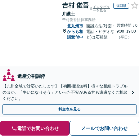
𠮷村 俊吾
福岡県
インタビュ
ーを見る
弁護士
𠮷村俊吾法律事務所
営業時間：0
北九州市
面談方法(対面・
からも相
電話・ビデオな
9:00~19:00
談受付中
ど)は応相談
（平日）
遺産分割調停
【九州全域で対応いたします】【初回相談無料】様々な相続トラブル
のほか、「争いになりそう」といった不安がある方も遠慮なくご相談
ください。
料金表を見る
電話でお問い合わせ
メールでお問い合わせ