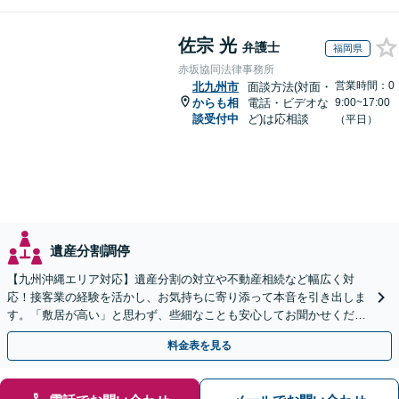
佐宗 光
弁護士
福岡県
赤坂協同法律事務所
営業時間：0
北九州市
面談方法(対面・
からも相
電話・ビデオな
9:00~17:00
談受付中
ど)は応相談
（平日）
遺産分割調停
【九州沖縄エリア対応】遺産分割の対立や不動産相続など幅広く対
応！接客業の経験を活かし、お気持ちに寄り添って本音を引き出しま
す。「敷居が高い」と思わず、些細なことも安心してお聞かせくださ
い【初回相談無料】【夜間・休日相談可】
料金表を見る