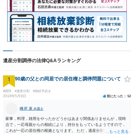
遺産分割調停の法律Q&Aランキング
1
90歳の父との同居での居住権と調停問題について
#調停
#遺産分割
#相続手続き
2018年5月9日
役にたった
52
峰岸 泉
弁護士
家事，料理，雑用をやったかどうかはあまり関係ありませんが，現時
点で，一応母親からの相続により，持分をもっているようですので，
これが一応の居住権の根拠となります。 ただ，遺産分割により，母の