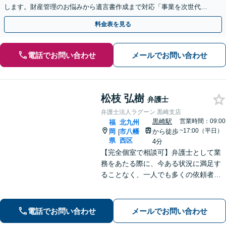
します。財産管理のお悩みから遺言書作成まで対応「事業を次世代に
引き継ぐ安心の事業承継をサポート」【完全個室相談】
料金表を見る
電話でお問い合わせ
メールでお問い合わせ
松枝 弘樹
弁護士
弁護士法人ラグーン 黒崎支店
黒崎駅
営業時間：09:00
福
北九州
~17:00（平日）
岡
市八幡
から徒歩
|
県
西区
4分
【完全個室で相談可】弁護士として業
務をあたる際に、今ある状況に満足す
ることなく、一人でも多くの依頼者の
方々の悩みを解決すべく、成長してい
きたいと考えております。弁護士とし
ての法的な支援を丁寧に行えるよう心
電話でお問い合わせ
メールでお問い合わせ
掛け、日々努力を重ねていきます。