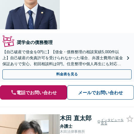
奨学金の債務整理
【自己破産で借金を0円に】【借金・債務整理の相談実績5,000件以
上】自己破産の免責許可を受けられなかった場合、弁護士費用の返金
保証ありで安心。初回相談料は0円。任意整理や個人再生にも対応
【土日祝日・夜間も相談受付】【費用の分割払い可】
料金表を見る
電話でお問い合わせ
メールでお問い合わせ
木田 直太郎
インタビューを
見る
弁護士
木田法律事務所