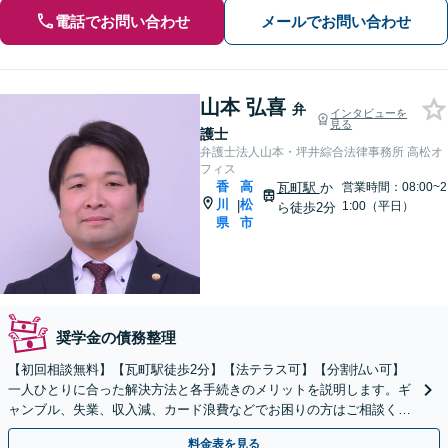
電話でお問い合わせ
メールでお問い合わせ
山本 弘喜
弁
インタビューを
見る
護士
弁護士法人山本・坪井綜合法律事務所 高松オ
フィス
香
高
瓦町駅
か
営業時間：08:00~2
川
松
|
1:00（平日）
ら徒歩2分
県
市
奨学金の債務整理
【初回相談無料】【瓦町駅徒歩2分】【法テラス可】【分割払い可】
一人ひとりに合った解決方法と各手続きのメリットを説明します。ギ
ャンブル、失業、収入減、カード浪費などでお困りの方はご相談くだ
さい。【自己破産／任意整理／個人再生】
料金表を見る