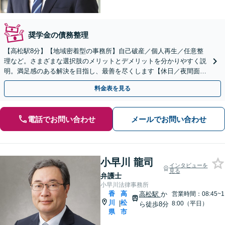
奨学金の債務整理
【高松駅8分】【地域密着型の事務所】自己破産／個人再生／任意整
理など。さまざまな選択肢のメリットとデメリットを分かりやすく説
明。満足感のある解決を目指し、最善を尽くします【休日／夜間面談
OK（要予約）】
料金表を見る
電話でお問い合わせ
メールでお問い合わせ
小早川 龍司
インタビューを
見る
弁護士
小早川法律事務所
香
高
高松駅
か
営業時間：08:45~1
川
松
|
8:00（平日）
ら徒歩8分
県
市