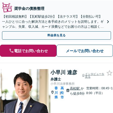
奨学金の債務整理
【初回相談無料】【瓦町駅徒歩2分】【法テラス可】【分割払い可】
一人ひとりに合った解決方法と各手続きのメリットを説明します。ギ
ャンブル、失業、収入減、カード浪費などでお困りの方はご相談くだ
さい。【自己破産／任意整理／個人再生】
料金表を見る
電話でお問い合わせ
メールでお問い合わせ
小早川 達彦
インタビューを
見る
弁護士
小早川法律事務所
香
高
高松駅
か
営業時間：08:45~1
川
松
|
8:00（平日）
ら徒歩8分
県
市