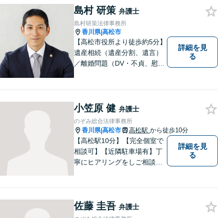
島村 研策
い。少しでもお役に立てるよ
弁護士
う全力でサポートいたしま
島村研策法律事務所
す。
香川県
高松市
|
【高松市役所より徒歩約5分】
詳細を見
遺産相続（遺産分割、遺言）
る
／離婚問題（DV・不貞、慰謝
料、財産分与）／不動産／刑
事弁護など取扱い。満足度の
高いリーガルサービスをご提
供します。
小笠原 健
弁護士
のぞみ総合法律事務所
香川県
高松市
高松駅
から徒歩10分
|
【高松駅10分】【完全個室で
詳細を見
相談可】【近隣駐車場有】丁
る
寧にヒアリングをしご相談者
様が望んでいる解決は何かを
しっかり把握してから解決に
向けて取り組むことを大切に
佐藤 圭吾
しています。お悩みの方はぜ
弁護士
ひご相談ください。