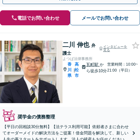
電話でお問い合わせ
メールでお問い合わせ
二川 伸也
弁
インタビューを
見る
護士
よつば法律事務所
香
高
瓦町駅
か
営業時間：10:00~
川
松
|
21:00（平日）
ら徒歩10分
県
市
奨学金の債務整理
【平日の回相談30分無料】【法テラス利用可能】依頼者さまに合わせ
てオーダーメイドの解決方法をご提案！借金問題を解決して、新しい
人生の再スタートをサポートします。法人の破産もお任せください。