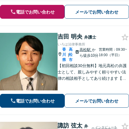
電話でお問い合わせ
メールでお問い合わせ
吉田 明央
弁護士
いろは法律事務所
香
高
高松駅
か
営業時間：09:30~
川
松
|
18:00（平日）
ら徒歩10分
県
市
【初回相談30分無料】地元高松の弁護
士として、親しみやすく頼りやすい法
律の相談相手としてあり続けます【相
続問題】他士業とスムーズに連携し、
納得できる解決の実現を目指します
【離婚問題】不貞慰謝料の請求する側
電話でお問い合わせ
メールでお問い合わせ
／された側、双方に対応【弁護士歴10
年以上】
諏訪 弦太
弁
インタビューを