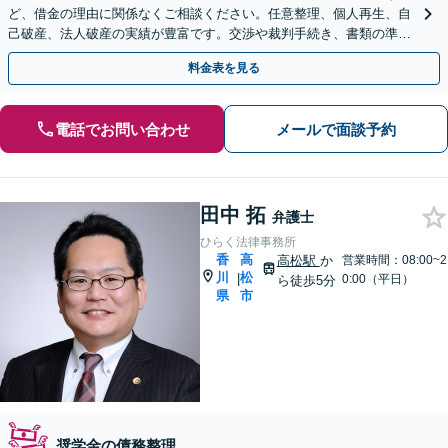
ど、借金の理由に関係なくご相談ください。任意整理、個人再生、自
己破産、法人破産の実績が豊富です。交渉や裁判手続き、書類の準備
を代理いたします【駐車場あり】
料金表を見る
電話でお問い合わせ
メールで面談予約
田中 拓
弁護士
ひらく法律事務所
香
高
高松駅
か
営業時間：08:00~2
川
松
|
0:00（平日）
ら徒歩5分
県
市
奨学金の債務整理