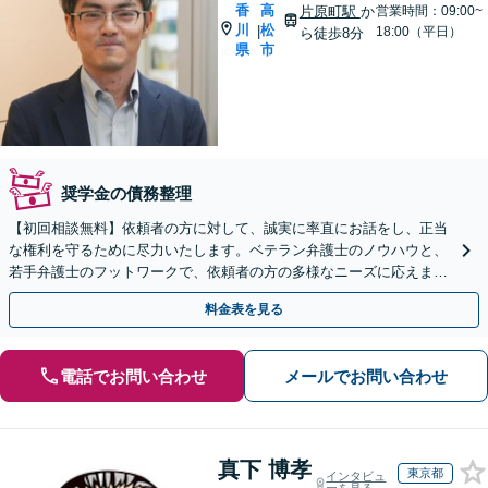
香
高
片原町駅
か
営業時間：09:00~
川
松
|
18:00（平日）
ら徒歩8分
県
市
奨学金の債務整理
【初回相談無料】依頼者の方に対して、誠実に率直にお話をし、正当
な権利を守るために尽力いたします。ベテラン弁護士のノウハウと、
若手弁護士のフットワークで、依頼者の方の多様なニーズに応えま
す。
料金表を見る
電話でお問い合わせ
メールでお問い合わせ
真下 博孝
東京都
インタビュ