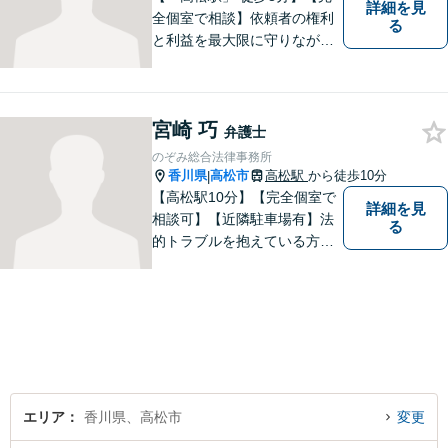
詳細を見
全個室で相談】依頼者の権利
る
と利益を最大限に守りなが
ら、効果的な法的手続きを進
めるよう努めます。 問題が悪
化する前におよその方向性を
宮崎 巧
見出すお手伝いができれば、
弁護士
幸いです。お気軽にご相談く
のぞみ総合法律事務所
ださい。
香川県
高松市
高松駅
から徒歩10分
|
【高松駅10分】【完全個室で
詳細を見
相談可】【近隣駐車場有】法
る
的トラブルを抱えている方の
不安を一日でも早く取り除
き、穏やかな日々を取り戻す
お手伝いがしたいと考えてい
ます。お悩みの方はぜひご相
談にいらしてください。
エリア
香川県、高松市
変更