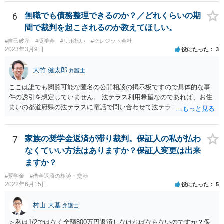
6
無職でも債務整理できるのか？／どれくらいの期
間で裁判を起こされるのか教えてほしい。
#自己破産
#奨学金
#リボ払い
#クレジット会社
2023年3月9日
役にたった
3
大竹 健太郎
弁護士
ここは誰でも閲覧可能な匿名の公開相談の掲示板ですので具体的な事
件の誘引を想定していません。 法テラス利用希望なのであれば、お住
まいの都道府県の法テラスに電話で問い合わせて法テラス直轄の法律
相談を予約されるのがいいと思います。 法テラス直轄の法律相談会は
法テラスと契約している弁護士しか担当しません。
7
家族の奨学金返済が滞り裁判。保証人の私が払わ
なくていい方法はありますか？保証人変更は出来
ますか？
#奨学金
#借金返済の相談・交渉
2022年6月15日
役にたった
5
村山 大基
弁護士
＞私は1/2ではなく全額800万円返済しなければならないのですか？保