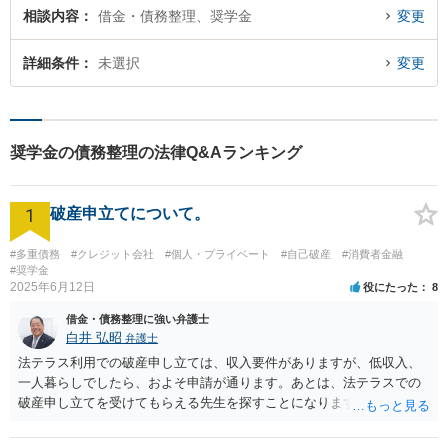
相談内容
借金・債務整理、奨学金
変更
詳細条件
未選択
変更
奨学金の債務整理の法律Q&Aランキング
1
破産申立てについて。
#多重債務
#クレジット会社
#個人・プライベート
#自己破産
#消費者金融
#奨学金
2025年6月12日
役にたった
8
借金・債務整理に強い弁護士
白井 弘昭
弁護士
法テラス利用での破産申し立ては、収入要件がありますが、低収入、
一人暮らしでしたら、およそ申請が通ります。あとは、法テラスでの
破産申し立てを受けてもらえる先生を探すことになります。 また、法
テラスでは、申立て費用だけでなく、２０万円までは管財費用も立て
替えてくれます。申立資料がそろっていれば、速やかに申立てが可能