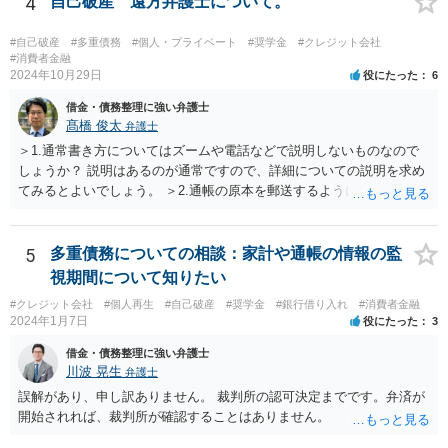
4
自己破産 遠方弁護士について。
#自己破産
#多重債務
#個人・プライベート
#奨学金
#クレジット会社
#消費者金融
2024年10月29日
役にたった
6
借金・債務整理に強い弁護士
髙橋 俊太
弁護士
＞1.通常書き方についてはズームや電話などで説明しないものなので
しょうか？ 説明はあるのが通常ですので、詳細についての説明を求め
てみるとよいでしょう。 ＞2.通帳の原本を郵送するように言われてい
ます。 申立てに必要な期間がいつからいつまでかを尋ね、（貴方のほ
うで手間はかかりますが）その部分のPDFあるいはコピーを提出すれ
ばよいでしょう。 ＞3.土地あり。親父名義のまま。遺産分割未完了 と
5
多重債務についての相談：家計や通帳の情報の監
りあえずは、法務局で全部事項証明書を取得して、PDFあるいはコピ
視期間について知りたい
ーを提出すればよいでしょう。
#クレジット会社
#個人再生
#自己破産
#奨学金
#銀行借り入れ
#消費者金融
2024年1月7日
役にたった
3
借金・債務整理に強い弁護士
川波 晃生
弁護士
誤解があり、申し訳ありません。 裁判所の認可決定までです。弁済が
開始されれば、裁判所が確認することはありません。