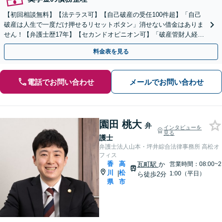
【初回相談無料】【法テラス可】【自己破産の受任100件超】「自己
破産は人生で一度だけ押せるリセットボタン」消せない借金はありま
せん！【弁護士歴17年】【セカンドオピニオン可】「破産管財人経験
あり」「ギャンブル依存の債務整理に精通」
料金表を見る
電話でお問い合わせ
メールでお問い合わせ
園田 桃大
弁
インタビューを
見る
護士
弁護士法人山本・坪井綜合法律事務所 高松オ
フィス
香
高
瓦町駅
か
営業時間：08:00~2
川
松
|
1:00（平日）
ら徒歩2分
県
市