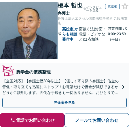
榎本 哲也
東京都
インタビュ
ーを見る
弁護士
弁護士法人エクセル国際法律事務所 九段南支
店
営業時間：0
高松市
か
面談方法(対面・
らも相談
電話・ビデオな
0:00~23:59
受付中
ど)は応相談
（平日）
奨学金の債務整理
【全国対応】【弁護士歴30年以上】【優しく寄り添う弁護士】借金の
督促・取り立てを迅速にストップ！お電話だけで借金が減額できるか
どうかご説明します。面倒な手続きも一切ありません。おひとりで悩
まず、お気軽にご相談ください。【電話相談可】
料金表を見る
電話でお問い合わせ
メールでお問い合わせ