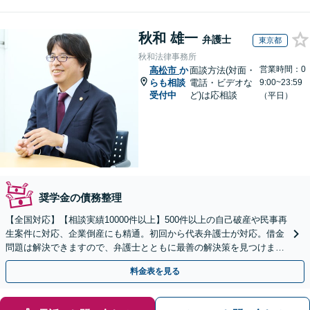
秋和 雄一
弁護士
東京都
秋和法律事務所
営業時間：0
高松市
か
面談方法(対面・
らも相談
電話・ビデオな
9:00~23:59
受付中
ど)は応相談
（平日）
奨学金の債務整理
【全国対応】【相談実績10000件以上】500件以上の自己破産や民事再
生案件に対応、企業倒産にも精通。初回から代表弁護士が対応。借金
問題は解決できますので、弁護士とともに最善の解決策を見つけまし
ょう【初回相談無料】【法テラス利用可】
料金表を見る