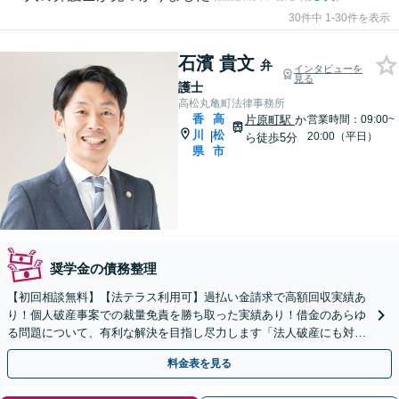
30件中 1-30件を表示
石濱 貴文
弁
インタビューを
見る
護士
高松丸亀町法律事務所
香
高
片原町駅
か
営業時間：09:00~
川
松
|
20:00（平日）
ら徒歩5分
県
市
奨学金の債務整理
【初回相談無料】【法テラス利用可】過払い金請求で高額回収実績あ
り！個人破産事案での裁量免責を勝ち取った実績あり！借金のあらゆ
る問題について、有利な解決を目指し尽力します「法人破産にも対
応！」【夜間・休日面談可】【完全個室】【片原町駅5分】
料金表を見る