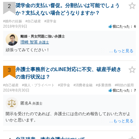
だと思いますので、収入要件を検討の上、法テラスで破産申し立て可
2
奨学金の支払い督促。分割払いは可能でしょう
能な弁護士を探してみてください。
か？支払えない場合どうなりますか？
#婚外の妊娠
#自己破産
#奨学金
2018年9月9日
役にたった
6
離婚・男女問題に強い弁護士
理崎 智英
弁護士
頑張ってみてください！
3
弁護士事務所とのLINE対応に不安、破産手続き
の進行状況は？
#自己破産
#個人・プライベート
#奨学金
#消費者金融
#多重債務
#時効の援用
2024年8月30日
役にたった
7
匿名A
弁護士
開示を受けたのであれば、弁護士には念のため報告しておいた方がよ
いかと思います。