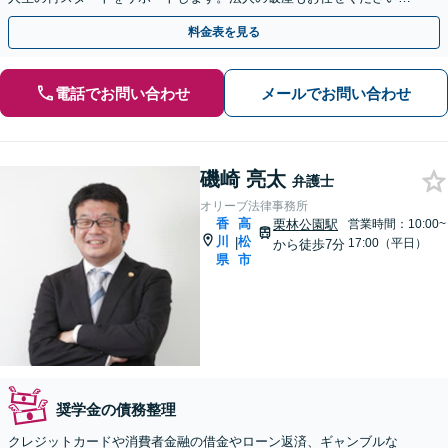
【夜間・休日相談可】【個室】【瓦町駅10分】
料金表を見る
電話でお問い合わせ
メールでお問い合わせ
磯崎 亮太
弁護士
オリーブ法律事務所
香
高
栗林公園駅
営業時間：10:00~
川
松
|
17:00（平日）
から徒歩7分
県
市
奨学金の債務整理
クレジットカードや消費者金融の借金やローン返済、ギャンブルな