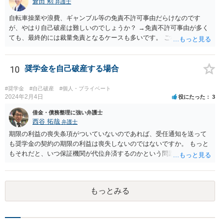
倉田 勲
弁護士
自転車操業や浪費、ギャンブル等の免責不許可事由だらけなのです
が、やはり自己破産は難しいのでしょうか？ →免責不許可事由が多く
ても、最終的には裁量免責となるケースも多いです。 ご相談内容を拝
見する限りこの場での一般的な相談で解決する話ではありませんの
で、お近くの法律事務所などでご相談ください。
10
奨学金を自己破産する場合
#奨学金
#自己破産
#個人・プライベート
2024年2月4日
役にたった
3
借金・債務整理に強い弁護士
西谷 拓哉
弁護士
期限の利益の喪失条項がついていないのであれば、受任通知を送って
も奨学金の契約の期限の利益は喪失しないのではないですか。 もっと
もそれだと、いつ保証機関が代位弁済するのかという問題が生じます
が。。。 ご相談者様に何か見落としがあるのかもしれないですね。 い
ちど、一般論として日本学生支援機構に質問されては如何でしょう
か。
もっとみる