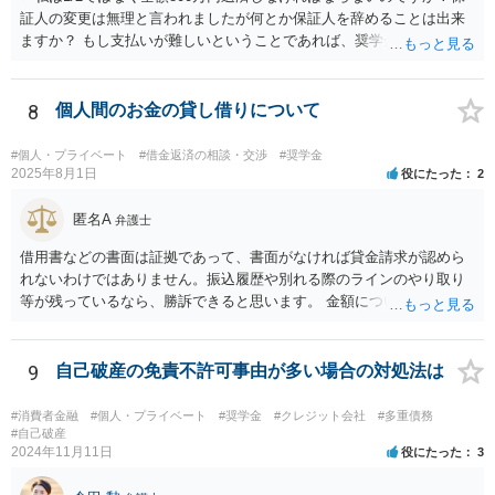
証人の変更は無理と言われましたが何とか保証人を辞めることは出来
ますか？ もし支払いが難しいということであれば、奨学金について相
談者さんも自己破産する、ということは考えられます。 今後が不安で
あれば、今のうちから弁護士に相談に行き、今後の対応についてアド
バイスを受けた方が、 不安が軽減されるかもしれません。
8
個人間のお金の貸し借りについて
#個人・プライベート
#借金返済の相談・交渉
#奨学金
2025年8月1日
役にたった
2
匿名A
弁護士
借用書などの書面は証拠であって、書面がなければ貸金請求が認めら
れないわけではありません。振込履歴や別れる際のラインのやり取り
等が残っているなら、勝訴できると思います。 金額については、相手
方から「150万円については免除された（150万円のみ支払義務があ
る）」と反論されてラインのやり取りを証拠で提出されると、300万円
の請求が認められない可能性はあると思います。
9
自己破産の免責不許可事由が多い場合の対処法は
#消費者金融
#個人・プライベート
#奨学金
#クレジット会社
#多重債務
#自己破産
2024年11月11日
役にたった
3