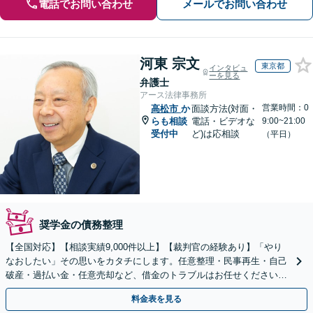
電話でお問い合わせ
メールでお問い合わせ
河東 宗文
東京都
インタビュ
ーを見る
弁護士
アース法律事務所
営業時間：0
高松市
か
面談方法(対面・
らも相談
電話・ビデオな
9:00~21:00
受付中
ど)は応相談
（平日）
奨学金の債務整理
【全国対応】【相談実績9,000件以上】【裁判官の経験あり】「やり
なおしたい」その思いをカタチにします。任意整理・民事再生・自己
破産・過払い金・任意売却など、借金のトラブルはお任せください。
【初回相談無料】【全国対応可能】
料金表を見る