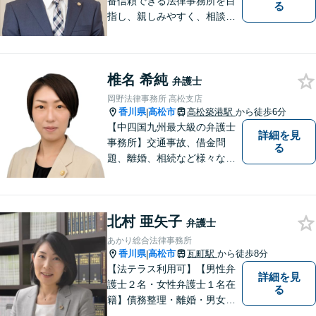
番信頼できる法律事務所を目
る
指し、親しみやすく、相談し
やすい環境を整えておりま
す。お気軽にご相談くださ
い。
椎名 希純
弁護士
岡野法律事務所 高松支店
香川県
高松市
高松築港駅
から徒歩6分
|
【中四国九州最大級の弁護士
詳細を見
事務所】交通事故、借金問
る
題、離婚、相続など様々な問
題について、「何度でも無
料」の相談を行っています！
まずはお気軽にご相談くださ
北村 亜矢子
い！
弁護士
あかり総合法律事務所
香川県
高松市
瓦町駅
から徒歩8分
|
【法テラス利用可】【男性弁
詳細を見
護士２名・女性弁護士１名在
る
籍】債務整理・離婚・男女問
題・相続・労働問題・企業法