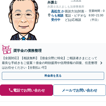
ーを見る
弁護士
弁護士法人ましも法律事務所
営業時間：0
高松市
か
面談方法(対面・
らも相談
電話・ビデオな
8:00~21:00
受付中
ど)は応相談
（平日）
奨学金の債務整理
【全国対応】【相談無料】【借金分野に特化】ご相談者さまにとって
最良な手続きをご提案！借金の時効援用や信用情報の回復、任意整理
はお任せください【分割払い可】
料金表を見る
電話でお問い合わせ
メールでお問い合わせ