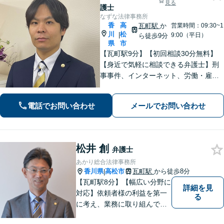
見る
護士
なずな法律事務所
香
高
瓦町駅
か
営業時間：09:30~1
川
松
|
9:00（平日）
ら徒歩9分
県
市
【瓦町駅9分】【初回相談30分無料】
【身近で気軽に相談できる弁護士】刑
事事件、インターネット、労働・雇用
など、幅広く対応しています。おひと
りで悩む前に、まずは無料の初回相談
電話でお問い合わせ
メールでお問い合わせ
でお話をお聞かせください。【電話相
談可】【休日・夜間対応】
松井 創
弁護士
あかり総合法律事務所
香川県
高松市
瓦町駅
から徒歩8分
|
【瓦町駅8分】【幅広い分野に
詳細を見
対応】依頼者様の利益を第一
る
に考え、業務に取り組んでお
ります。秘密厳守、親身な相