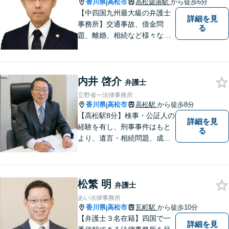
香川県
高松市
高松築港駅
から徒歩6分
|
【中四国九州最大級の弁護士
詳細を見
事務所】交通事故、借金問
る
題、離婚、相続など様々な問
題について、「何度でも無
料」の相談を行っています！
まずはお気軽にご相談くださ
内井 啓介
い！
弁護士
立野省一法律事務所
香川県
高松市
高松駅
から徒歩8分
|
【高松駅8分】検事・公証人の
詳細を見
経験を有し、刑事事件はもと
る
より、遺言・相続問題、成年
後見関係・任意後見契約、家
族信託契約、離婚問題などの
家事関係の事件を中心に取り
松繁 明
扱うほか、一般民事事件も取
弁護士
り扱っております。
あい法律事務所
香川県
高松市
瓦町駅
から徒歩10分
|
【弁護士３名在籍】四国で一
詳細を見