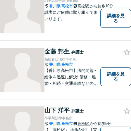
のぞみ総合法律事務所
香川県
高松市
高松駅
から徒歩10分
|
誠実にご依頼に取り組んでま
詳細を見
いります。
る
金藤 邦生
弁護士
高松春日法律事務所
香川県
高松市
|
【香川県高松市】法的問題・
詳細を見
紛争を迅速に解決! 債務・離
る
婚・相続・交通事故などの問
題でお困り方はぜひ一度ご相
談ください。
山下 洋平
弁護士
小早川法律事務所
香川県
高松市
高松駅
から徒歩8分
|
【「高松駅」 徒歩8分】【完