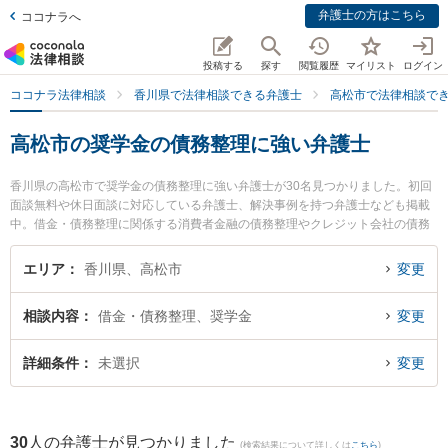
弁護士の方はこちら
ココナラへ
投稿する
探す
閲覧履歴
マイリスト
ログイン
ココナラ法律相談
香川県で法律相談できる弁護士
高松市で法律相談で
高松市の奨学金の債務整理に強い弁護士
香川県の高松市で奨学金の債務整理に強い弁護士が30名見つかりました。初回
面談無料や休日面談に対応している弁護士、解決事例を持つ弁護士なども掲載
中。借金・債務整理に関係する消費者金融の債務整理やクレジット会社の債務
整理、リボ払いの債務整理等の細かな分野での絞り込み検索もでき便利です。
特に高松丸亀町法律事務所の石濱 貴文弁護士や弁護士法人山本・坪井綜合法律
エリア
香川県、高松市
変更
事務所 高松オフィスの山本 弘喜弁護士、よつば法律事務所の二川 伸也弁護士
のプロフィール情報や弁護士費用、強みなどが注目されています。『高松市で
相談内容
借金・債務整理、奨学金
変更
土日や夜間に発生した奨学金の債務整理のトラブルを今すぐに弁護士に相談し
たい』『奨学金の債務整理のトラブル解決の実績豊富な近くの弁護士を検索し
たい』『初回相談無料で奨学金の債務整理を法律相談できる高松市内の弁護士
詳細条件
未選択
変更
に相談予約したい』などでお困りの相談者さんにおすすめです。
30
人の弁護士が見つかりました
(検索結果について詳しくは
こちら
)