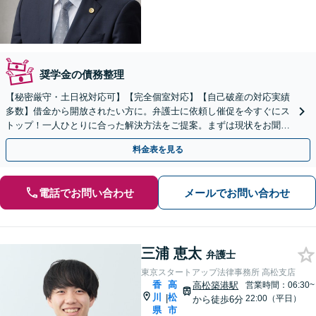
奨学金の債務整理
【秘密厳守・土日祝対応可】【完全個室対応】【自己破産の対応実績
多数】借金から開放されたい方に。弁護士に依頼し催促を今すぐにス
トップ！一人ひとりに合った解決方法をご提案。まずは現状をお聞か
せください【高松駅徒歩8分】
料金表を見る
電話でお問い合わせ
メールでお問い合わせ
三浦 恵太
弁護士
東京スタートアップ法律事務所 高松支店
香
高
高松築港駅
営業時間：06:30~
川
松
|
22:00（平日）
から徒歩6分
県
市