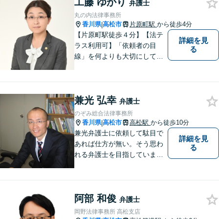
工藤 ゆかり
に取り組んでいます。相談・
弁護士
依頼しやすい環境づくりを徹
丸の内法律事務所
底しています！【ZOOM面談
香川県
高松市
片原町駅
から徒歩4分
|
対応可】
【片原町駅徒歩４分】【法テ
詳細を見
ラス利用可】「依頼者の目
る
線」を何よりも大切にしてい
きたいと考えています。依頼
者の目線に立って、依頼者に
寄り添い、依頼者に納得して
兼光 弘幸
頂ける事件解決を目指して参
弁護士
ります。【当日／夜間／休日
のぞみ総合法律事務所
対応可】お気軽にご相談くだ
香川県
高松市
高松駅
から徒歩10分
|
さい。
兼光弁護士に依頼して駄目で
詳細を見
あれば仕方が無い。そう思わ
る
れる弁護士を目指していま
す。
阿部 和俊
弁護士
岡野法律事務所 高松支店