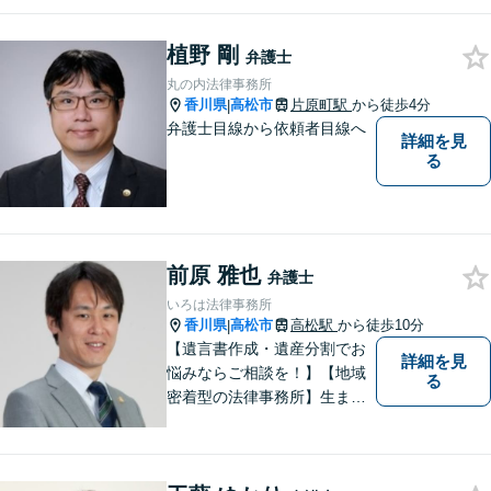
談、最適な解決策をご提案い
たします。離婚・借金・刑事
植野 剛
事件・交通事故・不動産問題
弁護士
など幅広く対応。即日対応も
丸の内法律事務所
可能。まずはお気軽にご相談
香川県
高松市
片原町駅
から徒歩4分
|
ください。
弁護士目線から依頼者目線へ
詳細を見
る
前原 雅也
弁護士
いろは法律事務所
香川県
高松市
高松駅
から徒歩10分
|
【遺言書作成・遺産分割でお
詳細を見
悩みならご相談を！】【地域
る
密着型の法律事務所】生まれ
育った香川県・高松市で、法
律問題にお悩みの方々の心強
い味方として、日々法律業務