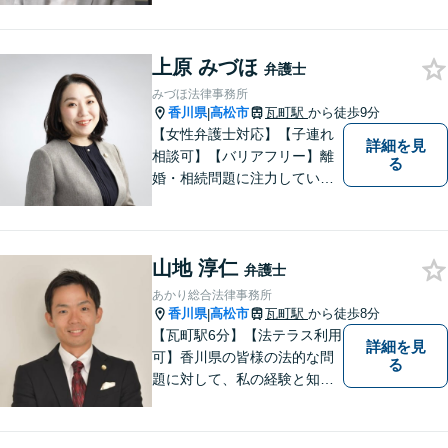
務・犯罪被害者支援に注力。
丁寧な対応とわかりやすい説
上原 みづほ
明を心がけています。早期解
弁護士
決のため、まずはお気軽にご
みづほ法律事務所
相談ください。
香川県
高松市
瓦町駅
から徒歩9分
|
【女性弁護士対応】【子連れ
詳細を見
相談可】【バリアフリー】離
る
婚・相続問題に注力していま
す。女性弁護士をお探しの方
はお問い合わせください。
山地 淳仁
弁護士
あかり総合法律事務所
香川県
高松市
瓦町駅
から徒歩8分
|
【瓦町駅6分】【法テラス利用
詳細を見
可】香川県の皆様の法的な問
る
題に対して、私の経験と知識
を活かし、最善の解決策をご
提案いたします。どんなお悩
みでもお気軽にご相談くださ