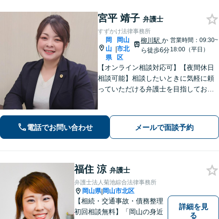
宮平 靖子
弁護士
すずかけ法律事務所
岡
岡山
柳川駅
か
営業時間：09:30~
山
市北
|
18:00（平日）
ら徒歩6分
県
区
【オンライン相談対応可】【夜間休日
相談可能】相談したいときに気軽に頼
っていただける弁護士を目指しており
ます。依頼者にとって最善の解決策を
一緒に考えます。まずはご相談くださ
い。
電話でお問い合わせ
メールで面談予約
福住 涼
弁護士
弁護士法人菊池綜合法律事務所
岡山県
岡山市北区
|
【相続・交通事故・債務整理
詳細を見
初回相談無料】「岡山の身近
る