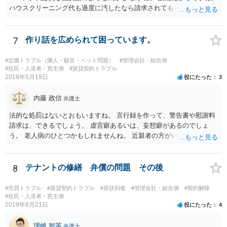
ハウスクリーニング代も過度に汚したなら請求されても 仕方ないでし
ょうが、生活上の通常の汚れならば、貸し主 負担だと思いますね。 次
の借主のための清掃だと思いますね。 ほっといて争ってみたらいいで
しょう。
7
作り話を広められて困っています。
#近隣トラブル（隣人・騒音・ペット問題）
#管理会社・組合側
#住民・入居者・買主側
#賃貸契約トラブル
2018年5月19日
役にたった
3
内藤 政信
弁護士
法的な処罰はないとおもいますね。 言行録を作って、警告書や慰謝料
請求は、できるでしょう。 虚言癖あるいは、妄想癖があるのでしょ
う。 老人病のひとつかもしれませんね。 近親者の方がいれば、話を通
してみるのもありでしょう。
8
テナントの修繕 弁償の問題 その後
#売買トラブル
#賃貸契約トラブル
#原状回復
#管理会社・組合側
#契約解除
#住民・入居者・買主側
2019年8月21日
役にたった
4
理崎 智英
弁護士