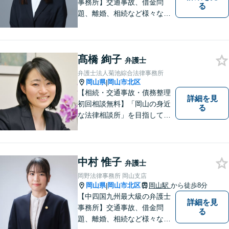
事務所】交通事故、借金問
る
題、離婚、相続など様々な問
題について、「何度でも無
料」の相談を行っています！
まずはお気軽にご相談くださ
髙橋 絢子
い！
弁護士
弁護士法人菊池綜合法律事務所
岡山県
岡山市北区
|
【相続・交通事故・債務整理
詳細を見
初回相談無料】「岡山の身近
る
な法律相談所」を目指してい
ます。お悩みやご不安を抱え
た方のお力になれるよう全力
でサポートしていきます。ど
んなささいなことでも構いま
中村 惟子
弁護士
せん。お気軽にご相談くださ
岡野法律事務所 岡山支店
い。【土曜日も受付可能】
岡山県
岡山市北区
岡山駅
から徒歩8分
|
【専用駐車場あり】
【中四国九州最大級の弁護士
詳細を見
事務所】交通事故、借金問
る
題、離婚、相続など様々な問