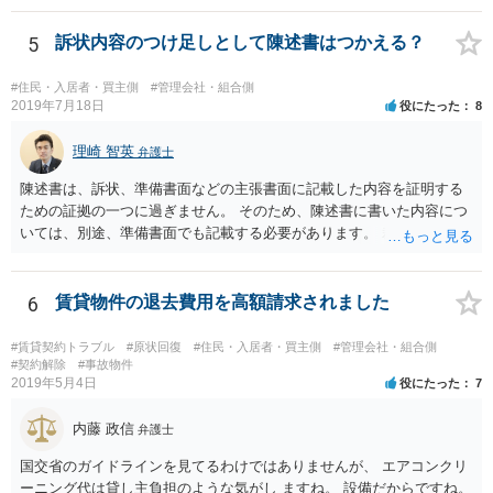
す。
5
訴状内容のつけ足しとして陳述書はつかえる？
#住民・入居者・買主側
#管理会社・組合側
2019年7月18日
役にたった
8
理崎 智英
弁護士
陳述書は、訴状、準備書面などの主張書面に記載した内容を証明する
ための証拠の一つに過ぎません。 そのため、陳述書に書いた内容につ
いては、別途、準備書面でも記載する必要があります。 裁判所は弁論
の全趣旨から、主張書面で主張していない事実についても認定する場
合もありますが、 基本的には、主張書面で主張する必要があるという
ことになります。
6
賃貸物件の退去費用を高額請求されました
#賃貸契約トラブル
#原状回復
#住民・入居者・買主側
#管理会社・組合側
#契約解除
#事故物件
2019年5月4日
役にたった
7
内藤 政信
弁護士
国交省のガイドラインを見てるわけではありませんが、 エアコンクリ
ーニング代は貸し主負担のような気がし ますね。 設備だからですね。