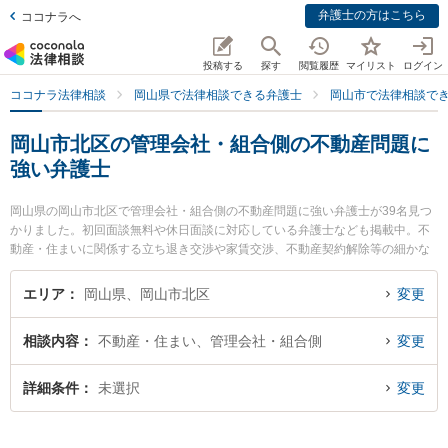
弁護士の方はこちら
ココナラへ
投稿する
探す
閲覧履歴
マイリスト
ログイン
ココナラ法律相談
岡山県で法律相談できる弁護士
岡山市で法律相談で
岡山市北区の管理会社・組合側の不動産問題に
強い弁護士
岡山県の岡山市北区で管理会社・組合側の不動産問題に強い弁護士が39名見つ
かりました。初回面談無料や休日面談に対応している弁護士なども掲載中。不
動産・住まいに関係する立ち退き交渉や家賃交渉、不動産契約解除等の細かな
分野での絞り込み検索もでき便利です。特にすずかけ法律事務所の片山 雄太弁
護士や葵綜合法律事務所の吉田 浩晃弁護士、葵綜合法律事務所の新名 信介弁護
エリア
岡山県、岡山市北区
変更
士のプロフィール情報や弁護士費用、強みなどが注目されています。『岡山市
北区で土日や夜間に発生した管理会社・組合側の不動産問題のトラブルを今す
相談内容
不動産・住まい、管理会社・組合側
変更
ぐに弁護士に相談したい』『管理会社・組合側の不動産問題のトラブル解決の
実績豊富な近くの弁護士を検索したい』『初回相談無料で管理会社・組合側の
不動産問題を法律相談できる岡山市北区内の弁護士に相談予約したい』などで
詳細条件
未選択
変更
お困りの相談者さんにおすすめです。