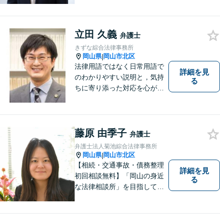
題について、「何度でも無
料」の相談を行っています！
まずはお気軽にご相談くださ
立田 久義
い！
弁護士
きずな綜合法律事務所
岡山県
岡山市北区
|
法律用語ではなく日常用語で
詳細を見
のわかりやすい説明と，気持
る
ちに寄り添った対応を心がけ
ています。
藤原 由季子
弁護士
弁護士法人菊池綜合法律事務所
岡山県
岡山市北区
|
【相続・交通事故・債務整理
詳細を見
初回相談無料】「岡山の身近
る
な法律相談所」を目指してい
ます。お悩みやご不安を抱え
た方のお力になれるよう全力
でサポートしていきます。ど