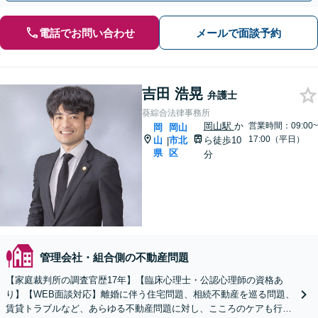
電話でお問い合わせ
メールで面談予約
吉田 浩晃
弁護士
葵綜合法律事務所
岡山駅
か
営業時間：09:00~
岡
岡山
17:00（平日）
山
市北
ら徒歩10
|
県
区
分
管理会社・組合側の不動産問題
【家庭裁判所の調査官歴17年】【臨床心理士・公認心理師の資格あ
り】【WEB面談対応】離婚に伴う住宅問題、相続不動産を巡る問題、
賃貸トラブルなど、あらゆる不動産問題に対し、こころのケアも行い