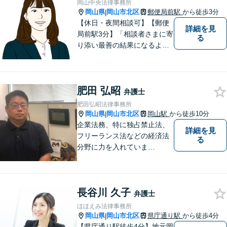
岡山中央法律事務所
岡山県
岡山市北区
郵便局前駅
から徒歩3分
|
【休日・夜間相談可】【郵便
詳細を見
局前駅3分】「相談者さまに寄
る
り添い最善の結果になるよう
尽力」婚姻費用・財産分与・
養育費の交渉などお任せくだ
さい「刑事事件：捜査機関に
肥田 弘昭
よる不当な取り調べや身体拘
弁護士
束から、依頼者さまの利益を
肥田弘昭法律事務所
守ります【完全個室相談】
岡山県
岡山市北区
岡山駅
から徒歩10分
|
企業法務、特に独占禁止法、
詳細を見
フリーランス法などの経済法
る
分野に力を入れていま
す！！！
長谷川 久子
弁護士
ほほえみ法律事務所
岡山県
岡山市北区
県庁通り駅
から徒歩4分
|
【県庁通り駅徒歩4分】地元岡