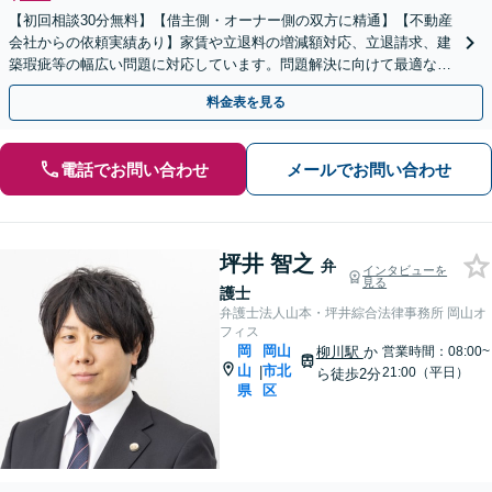
【初回相談30分無料】【借主側・オーナー側の双方に精通】【不動産
会社からの依頼実績あり】家賃や立退料の増減額対応、立退請求、建
築瑕疵等の幅広い問題に対応しています。問題解決に向けて最適な手
段をご提案し、迅速かつ丁寧に対応いたします。
料金表を見る
電話でお問い合わせ
メールでお問い合わせ
坪井 智之
弁
インタビューを
見る
護士
弁護士法人山本・坪井綜合法律事務所 岡山オ
フィス
岡
岡山
柳川駅
か
営業時間：08:00~
山
市北
|
21:00（平日）
ら徒歩2分
県
区