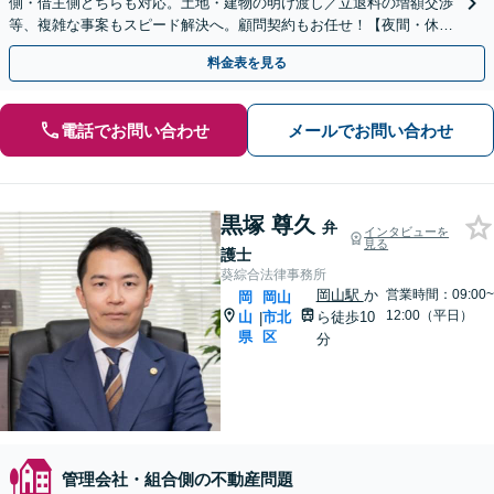
側・借主側どちらも対応。土地・建物の明け渡し／立退料の増額交渉
等、複雑な事案もスピード解決へ。顧問契約もお任せ！【夜間・休日
対応】【岡山駅10分】
料金表を見る
電話でお問い合わせ
メールでお問い合わせ
黒塚 尊久
弁
インタビューを
見る
護士
葵綜合法律事務所
岡山駅
か
営業時間：09:00~
岡
岡山
12:00（平日）
山
市北
ら徒歩10
|
県
区
分
管理会社・組合側の不動産問題