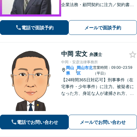
企業法務・顧問契約に注力／契約書・
コンプライアンス・M&A対応／インタ
ーネット風評被害に強い／法務部門サ
ポート【企業側の労働トラブル解決に
電話で面談予約
メールで面談予約
注力】【淀屋橋駅・北浜駅すぐ】
中岡 宏文
弁護士
中岡・安彦法律事務所
岡山
岡山市北
営業時間：09:00~23:59
|
県
区
（平日）
【24時間365日対応可】刑事事件（在
宅事件・少年事件）に注力。被疑者に
なった方、身近な人が逮捕され方、す
ぐにご相談ください。刑事事件はスピ
ード勝負、初回の接見は即時駆けつけ
ます。事件解決後のアフターケアもい
たします。
電話でお問い合わせ
メールでお問い合わせ