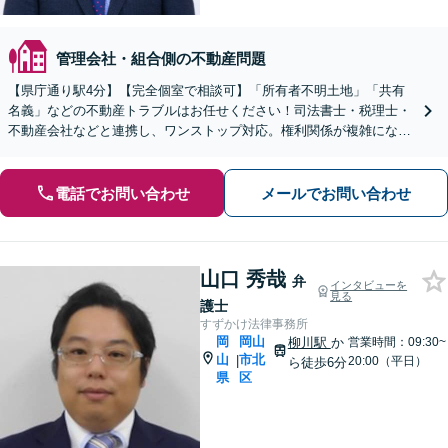
管理会社・組合側の不動産問題
【県庁通り駅4分】【完全個室で相談可】「所有者不明土地」「共有
名義」などの不動産トラブルはお任せください！司法書士・税理士・
不動産会社などと連携し、ワンストップ対応。権利関係が複雑になる
前にご相談を！【夜間・休日相談可能】
電話でお問い合わせ
メールでお問い合わせ
山口 秀哉
弁
インタビューを
見る
護士
すずかけ法律事務所
岡
岡山
柳川駅
か
営業時間：09:30~
山
市北
|
20:00（平日）
ら徒歩6分
県
区