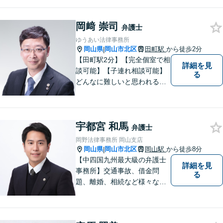
となっております。まずは、
お気軽にご相談ください。
岡﨑 崇司
弁護士
ゆうあい法律事務所
岡山県
岡山市北区
田町駅
から徒歩2分
|
【田町駅2分】【完全個室で相
詳細を見
談可能】【子連れ相談可能】
る
どんなに難しいと思われる案
件でも、あきらめずに解決策
を探していきたいと考えてい
ます。トラブルに巻き込まれ
宇都宮 和馬
ている皆さまの現状を良い方
弁護士
向に変化させることができる
岡野法律事務所 岡山支店
ように全力を尽くします。
岡山県
岡山市北区
岡山駅
から徒歩8分
|
【中四国九州最大級の弁護士
詳細を見
事務所】交通事故、借金問
る
題、離婚、相続など様々な問
題について、「何度でも無
料」の相談を行っています！
まずはお気軽にご相談くださ