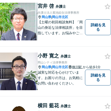
んなささいなことでも構いま
宮井 啓
弁護士
せん。お気軽にご相談くださ
弁護士法人菊池綜合法律事務所
い。【土曜日も受付可能】
岡山県
岡山市北区
|
【専用駐車場あり】
【土曜の初回相談無料】「岡
詳細を見
山の身近な法律相談所」を目
る
指しています。お悩みやご不
安を抱えた方のお力になれる
よう、全力でサポートしてい
きます。どんなささいなこと
でも構いません。お気軽にご
小野 寛之
弁護士
相談ください。【土曜日も受
岡山シティ法律事務所
付可能】【専用駐車場あり】
岡山県
岡山市北区
柳川駅
から徒歩1分
|
誠実な対応を心がけていま
詳細を見
す。お困りの方は、お気軽に
る
お問い合わせください。
横田 藍花
弁護士