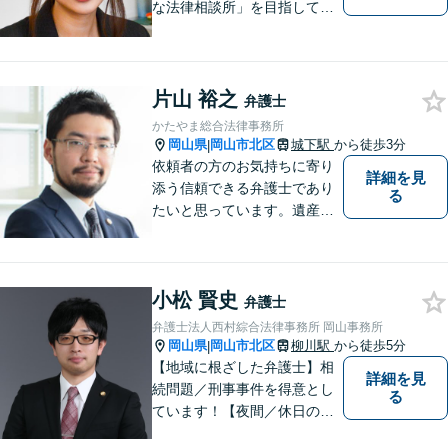
な法律相談所」を目指してい
ます。お悩みやご不安を抱え
た方のお力になれるよう全力
でサポートしていきます。ど
んなささいなことでも構いま
片山 裕之
弁護士
せん。お気軽にご相談くださ
かたやま総合法律事務所
い。【土曜日も受付可能】
岡山県
岡山市北区
城下駅
から徒歩3分
|
【専用駐車場あり】
依頼者の方のお気持ちに寄り
詳細を見
添う信頼できる弁護士であり
る
たいと思っています。遺産分
割、交通事故、刑事事件、離
婚、不貞慰謝料、木企業法務
等に対応しています。お気軽
小松 賢史
にご相談ください。
弁護士
弁護士法人西村綜合法律事務所 岡山事務所
岡山県
岡山市北区
柳川駅
から徒歩5分
|
【地域に根ざした弁護士】相
詳細を見
続問題／刑事事件を得意とし
る
ています！【夜間／休日の相
談予約可能】初回相談は無料