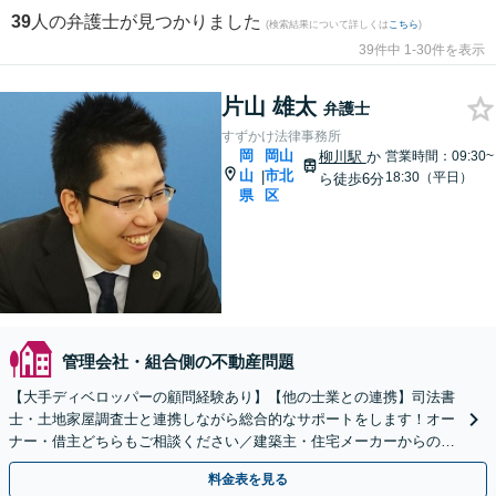
39
人の弁護士が見つかりました
(検索結果について詳しくは
こちら
)
39件中 1-30件を表示
片山 雄太
弁護士
すずかけ法律事務所
岡
岡山
柳川駅
か
営業時間：09:30~
山
市北
|
18:30（平日）
ら徒歩6分
県
区
管理会社・組合側の不動産問題
【大手ディベロッパーの顧問経験あり】【他の士業との連携】司法書
士・土地家屋調査士と連携しながら総合的なサポートをします！オー
ナー・借主どちらもご相談ください／建築主・住宅メーカーからのご
相談も【初回相談無料】【夜間土日面談可（要予約）】
料金表を見る