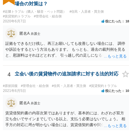
場合の対策は？
#近隣トラブル（隣人・騒音・ペット問題）
#住民・入居者・買主側
#賃貸契約トラブル
#管理会社・組合側
2020年6月7日
役にたった
18
匿名A
弁護士
証拠をできるだけ残し、再三お願いしても改善しない場合には、 調停
や訴訟をするという方法もあります。 もっとも、過去の裁判例を見る
と、慰謝料はそれほどとれず、 引っ越し代の足しになる程度に終わっ
てしまうかもしれません。
4
立会い後の賃貸物件の追加請求に対する法的対応
#原状回復
#管理会社・組合側
#住民・入居者・買主側
#賃貸契約トラブル
2021年6月5日
役にたった
10
匿名A
弁護士
賃貸借契約書の内容次第ではありますが、基本的には、わざわざ双方
立ち合いでサインまでしている以上、支払う必要はないでしょう。 相
手方の対応に埒が明かない場合には、賃貸借契約書や関係資料を個別
に弁護士に見せ、対応方針をご検討いただくことをお勧めいたしま