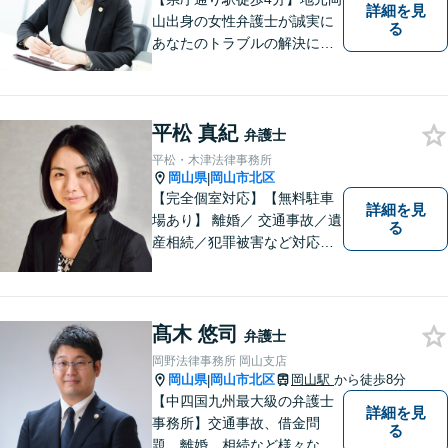
詳細を見
山出身の女性弁護士が誠実に
る
あなたのトラブルの解決に向
けて対応します。子どもが関
わる問題・事故のご相談も積
極的に対応しています。
平松 真紀
弁護士
平松・木津法律事務所
岡山県
岡山市北区
|
【完全個室対応】【無料駐車
詳細を見
場あり】 離婚／ 交通事故／遺
る
産相続／犯罪被害など対応可
能。お話を、じっくりと伺い
ます。お気軽にご相談くださ
い。
髙木 悠司
弁護士
岡野法律事務所 岡山支店
岡山県
岡山市北区
岡山駅
から徒歩8分
|
【中四国九州最大級の弁護士
詳細を見
事務所】交通事故、借金問
る
題、離婚、相続など様々な問