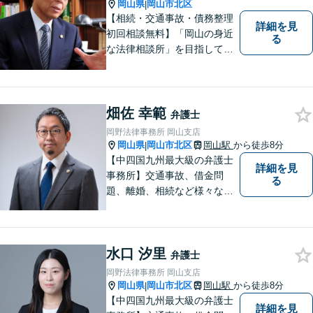
所属】お困りの方は、お気軽
岡山県
岡山市北区
|
にご相談下さい。
【相続・交通事故・債務整理
詳細を見
初回相談無料】「岡山の身近
る
な法律相談所」を目指してい
ます。お悩みやご不安を抱え
た方のお力になれるよう全力
でサポートしていきます。ど
んなささいなことでも構いま
畑佐 幸範
弁護士
せん。お気軽にご相談くださ
岡野法律事務所 岡山支店
い。【土曜日も受付可能】
岡山県
岡山市北区
岡山駅
から徒歩8分
|
【専用駐車場あり】
【中四国九州最大級の弁護士
詳細を見
事務所】交通事故、借金問
る
題、離婚、相続など様々な問
題について、「何度でも無
料」の相談を行っています！
まずはお気軽にご相談くださ
水口 汐里
い！
弁護士
岡野法律事務所 岡山支店
岡山県
岡山市北区
岡山駅
から徒歩8分
|
【中四国九州最大級の弁護士
詳細を見