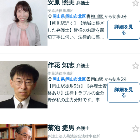
安原 照美
い！
弁護士
安原法律事務所
岡山県
岡山市北区
柳川駅
から徒歩3分
|
【柳川駅近く】【地域に根ざ
詳細を見
した弁護士】皆様のお話を懇
る
切丁寧に伺い、法律的に整理
して、わかりやすい言葉でご
説明いたします。【24時間予
約受付可】皆様方のお悩みが
作花 知志
少しでも解決されますよう，
弁護士
誠心誠意努力いたす所存で
作花法律事務所
す。皆様方のご来所をお待ち
岡山県
岡山市北区
岡山駅
から徒歩5分
|
しております。
【岡山駅徒歩5分】【弁理士資
詳細を見
格あり】法律トラブルの全分
る
野が私の注力分野です。事務
所の理念は、ご相談の後には
心の中に花が咲いたようにな
っていただけること。【法テ
菊池 捷男
ラス対応】【後払い対応】
弁護士
【日弁連国際人権問題委員会
弁護士法人菊池綜合法律事務所