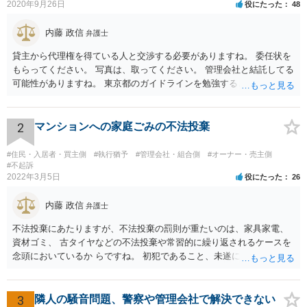
2020年9月26日
役にたった
48
内藤 政信
弁護士
貸主から代理権を得ている人と交渉する必要がありますね。 委任状を
もらってください。 写真は、取ってください。 管理会社と結託してる
可能性がありますね。 東京都のガイドラインを勉強するといいでしょ
う。 払わずに、調停を申し立てるといいでしょう。
2
マンションへの家庭ごみの不法投棄
#住民・入居者・買主側
#執行猶予
#管理会社・組合側
#オーナー・売主側
#不起訴
2022年3月5日
役にたった
26
内藤 政信
弁護士
不法投棄にあたりますが、不法投棄の罰則が重たいのは、家具家電、
資材ゴミ、 古タイヤなどの不法投棄や常習的に繰り返されるケースを
念頭においているか らですね。 初犯であること、未遂に終わっている
ことから、かりに通報され、事情聴取が あったとしても、起訴される
ことはないでしょう。 様子見でいいでしょう。
3
隣人の騒音問題、警察や管理会社で解決できない