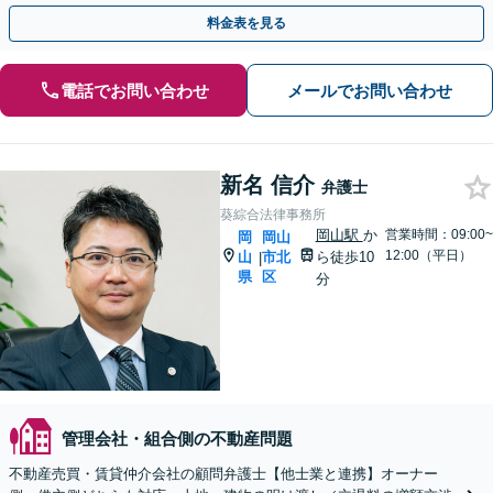
つつ、迅速かつ的確に対応します。
料金表を見る
電話でお問い合わせ
メールでお問い合わせ
新名 信介
弁護士
葵綜合法律事務所
岡山駅
か
営業時間：09:00~
岡
岡山
12:00（平日）
山
市北
ら徒歩10
|
県
区
分
管理会社・組合側の不動産問題
不動産売買・賃貸仲介会社の顧問弁護士【他士業と連携】オーナー