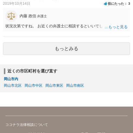
的に出している場合は、慰謝料を支払う義務が生じることになりま
2019年10月14日
役にたった
3
す。 ただし、個人の印象で「騒音が大きい」と言っても取り合っては
もらえないので（逆にクレーマー扱いの憂き目に遭います）、最寄り
内藤 政信
弁護士
の自治体に相談して騒音の測定器を貸してもらうなど、客観的な証拠
を集めるところから始めましょう。 そこまでする精神的な余裕がない
状況次第ですね。 お近くの弁護士に相談するといいでしょう。
方は、端的に静かな場所に引っ越すことをお勧めします。
もっとみる
近くの市区町村を選び直す
岡山市内
岡山市北区
岡山市中区
岡山市東区
岡山市南区
ココナラ法律相談について