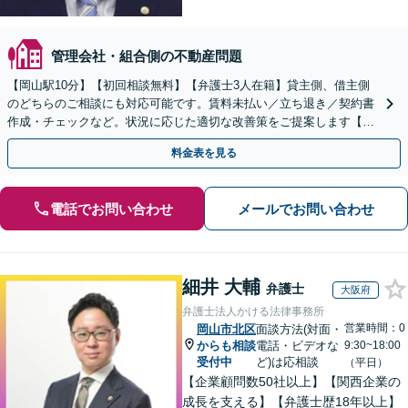
管理会社・組合側の不動産問題
【岡山駅10分】【初回相談無料】【弁護士3人在籍】貸主側、借主側
のどちらのご相談にも対応可能です。賃料未払い／立ち退き／契約書
作成・チェックなど。状況に応じた適切な改善策をご提案します【土
日祝／夜間対応可】
料金表を見る
電話でお問い合わせ
メールでお問い合わせ
細井 大輔
弁護士
大阪府
弁護士法人かける法律事務所
営業時間：0
岡山市北区
面談方法(対面・
からも相談
電話・ビデオな
9:30~18:00
受付中
ど)は応相談
（平日）
【企業顧問数50社以上】【関西企業の
成長を支える】【弁護士歴18年以上】