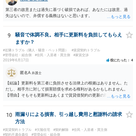
第三者の故意または過失に基づく破損であれば、あなたには故意、過
失はないので、弁償する義務はないと思います。
9
騒音で体調不良。相手に更新料を負担してもらえ
ますか？
#近隣トラブル（隣人・騒音・ペット問題）
#賃貸契約トラブル
#管理会社・組合側
#住民・入居者・買主側
#家賃交渉
2019年6月17日
役にたった
4
匿名A
弁護士
【結論】更新料を第三者に負担させる法律上の根拠はありません。た
だし、相手方に対して損害賠償を求める権利があるかもしれません。
【理由】そもそも更新料はあくまで賃貸借契約の更新の際の手数料の
話ですので、騒音問題とは切り離して考えることになります。 さて騒
音ですが、まず「受忍限度論」という考え方がありますのでここから
説明します。 誰しも日々の生活をするにあたり、足音・洗濯機・掃除
10
雨漏りによる損害、引っ越し費用と慰謝料の請求
機・風呂の水音など音を発生させるのはお互い様ですので、音に敏感
方法
な人であっても一定のレベルの音までは甘受しなければなりません。
#賃貸契約トラブル
#欠陥住宅
#契約解除
#住民・入居者・買主側
そして、もし騒音が「一般人基準」で我慢できないレベルの音を継続
#契約不適合責任
#管理会社・組合側