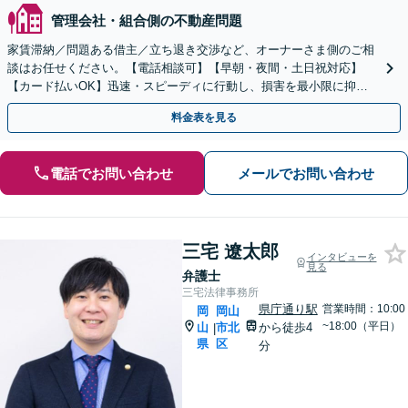
管理会社・組合側の不動産問題
家賃滞納／問題ある借主／立ち退き交渉など、オーナーさま側のご相
談はお任せください。【電話相談可】【早朝・夜間・土日祝対応】
【カード払いOK】迅速・スピーディに行動し、損害を最小限に抑え
るよう解決へ向けて尽力します【初回相談料無料】
料金表を見る
電話でお問い合わせ
メールでお問い合わせ
三宅 遼太郎
インタビューを
見る
弁護士
三宅法律事務所
県庁通り駅
営業時間：10:00
岡
岡山
~18:00（平日）
山
市北
から徒歩4
|
県
区
分