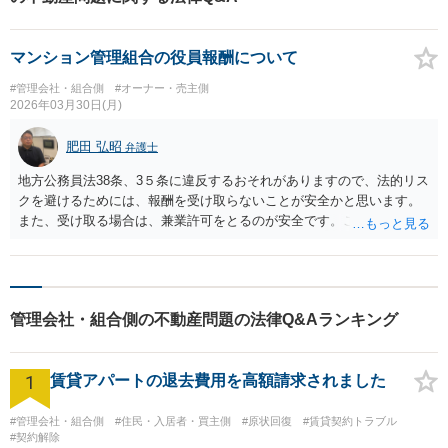
マンション管理組合の役員報酬について
#管理会社・組合側
#オーナー・売主側
2026年03月30日(月)
肥田 弘昭
弁護士
地方公務員法38条、3５条に違反するおそれがありますので、法的リス
クを避けるためには、報酬を受け取らないことが安全かと思います。
また、受け取る場合は、兼業許可をとるのが安全です。ご参考にして
ください。
管理会社・組合側の不動産問題の法律Q&Aランキング
1
賃貸アパートの退去費用を高額請求されました
#管理会社・組合側
#住民・入居者・買主側
#原状回復
#賃貸契約トラブル
#契約解除