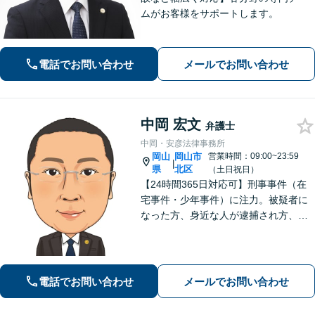
ムがお客様をサポートします。
電話でお問い合わせ
メールでお問い合わせ
中岡 宏文
弁護士
中岡・安彦法律事務所
岡山
岡山市
営業時間：09:00~23:59
|
県
北区
（土日祝日）
【24時間365日対応可】刑事事件（在
宅事件・少年事件）に注力。被疑者に
なった方、身近な人が逮捕され方、す
ぐにご相談ください。刑事事件はスピ
ード勝負、初回の接見は即時駆けつけ
ます。事件解決後のアフターケアもい
たします。
電話でお問い合わせ
メールでお問い合わせ