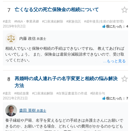
7
亡くなる父の死亡保険金の相続について
#遺言
#M&A・事業承継
#口座凍結解除
#家族信託
#成年後見(生前の財産管理)
2019年9月2日
役にたった
4
内藤 政信
弁護士
相続人でないと保険や相続の手続はできないですね。 教えてあげれば
いいでしょう。 また、保険金は遺留分減殺請求できないので、受け取
ってください。
8
再婚時の成人連れ子の名字変更と相続の悩み解決
方法
#遺言
#相続放棄
#口座凍結解除
#自筆証書遺言の作成
#財産分与
2021年2月21日
役にたった
7
森田 英樹
弁護士
養子縁組や戸籍、名字を変えるなどの手続きは弁護士さんにお願いで
きるのか、お願いできる場合、どれくらいの費用がかかるのかなども