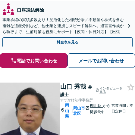
口座凍結解除
事業承継の実績多数あり！泥沼化した相続紛争／不動産や株式を含む
複雑な遺産分割など、他士業と連携しスピード解決へ。遺言書作成か
ら執行まで、生前対策も親身にサポート【夜間・休日対応】【出張サ
ポート】【岡山駅10分】
料金表を見る
電話でお問い合わせ
メールでお問い合わせ
山口 秀哉
弁
インタビューを
見る
護士
すずかけ法律事務所
岡
柳川駅
から
営業時間：本
岡山市
山
|
日定休日
徒歩6分
北区
県