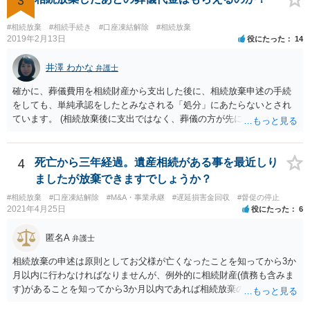
3
#相続放棄
#相続手続き
#口座凍結解除
#相続放棄
2019年2月13日
役にたった
14
井澤 わかな
弁護士
確かに、葬儀費用を相続財産から支出した後に、相続放棄申述の手続
をしても、単純承認をしたとみなされる「処分」にあたらないとされ
ています。 (相続放棄後に支出ではなく、葬儀の方が先に来るのが通常
だと思いますので、葬儀→葬儀費用を相続財産から支出→相続放棄申
述の手続ということだと思いますが) ただ、葬儀費用ならいくらでもよ
いということではなく、身分相応の、社会的儀式として当然認められ
4
死亡から三年経過。遺産相続がある事を最近しり
る程度の金額に留まると考えた方がよいです。 もし、相続人の皆さん
ましたが放棄できますでしょうか？
に葬儀費用を支出する経済力がなく、質素な葬儀を行った費用であれ
#相続放棄
#口座凍結解除
#M&A・事業承継
#遅延損害金回収
#督促の停止
ば相続財産から支出しても単純承認と認められない可能性が高いの
2021年4月25日
役にたった
6
で、相続放棄申述が受理される可能性も高いと思います。
匿名A
弁護士
相続放棄の申述は原則としてお父様が亡くなったことを知ってから3か
月以内に行わなければなりませんが、例外的に相続財産(債務も含みま
す)があることを知ってから3か月以内であれば相続放棄の申述が認め
られる可能性もありますので、通知が届いたのが3か月以内の話なので