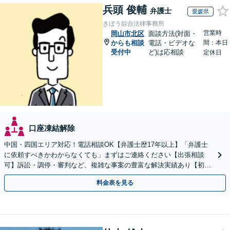
兵頭 俊輔
弁護士
愛媛県
きぼう綜合法律事務所
営業時
岡山市北区
面談方法(対面・
からも相談
電話・ビデオな
間：本日
受付中
ど)は応相談
定休日
口座凍結解除
中国・四国エリア対応！電話相談OK【弁護士歴17年以上】「弁護士
に依頼すべきかわからなくても」まずはご連絡ください【出張相談
可】訴訟・調停・審判など、複雑な事案の豊富な解決実績あり【初回
相談無料】初回面談のみで解決できるケースもあります
料金表を見る