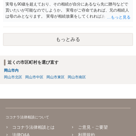
実母も90歳を超えており、その相続が自分にあるなら先に贈与などで
貰いたいが可能なのでしようか。 実母がご存命であれば、兄の相続人
は母のみとなります。 実母が相続放棄をしてくれればあなた方兄弟及
び実母の子が相続人となります。 実母に連絡を取って話してみるほか
ないと思います。
もっとみる
近くの市区町村を選び直す
岡山市内
岡山市北区
岡山市中区
岡山市東区
岡山市南区
ココナラ法律相談について
ココナラ法律相談とは
ご意見・ご要望
法律Q&A
利用規約