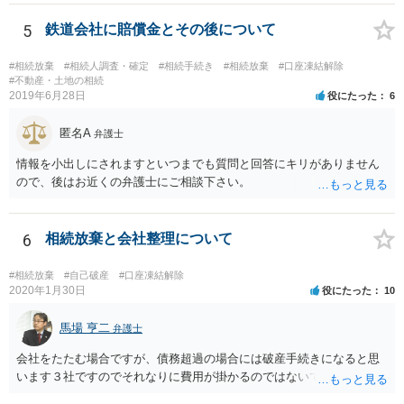
したら、早急に家裁に行って相続放棄の申述をしたい旨告げて必要な
書類を提出されることをおすすめいたします。 なお、お父様の債務が
5
鉄道会社に賠償金とその後について
他にもあるかもしれないというリスクを考えますと、相続放棄の申述
にあたっては、法テラスの無料相談等を利用して弁護士に相談するこ
#相続放棄
#相続人調査・確定
#相続手続き
#相続放棄
#口座凍結解除
とも十分考えられるかと存じます。また、ご記載いただいた事実関係
#不動産・土地の相続
2019年6月28日
役にたった
6
を拝見するかぎり、再婚相手のかたは既に相続放棄をされている可能
性があるかもしれません。
匿名A
弁護士
情報を小出しにされますといつまでも質問と回答にキリがありません
ので、後はお近くの弁護士にご相談下さい。
6
相続放棄と会社整理について
#相続放棄
#自己破産
#口座凍結解除
2020年1月30日
役にたった
10
馬場 亨二
弁護士
会社をたたむ場合ですが、債務超過の場合には破産手続きになると思
います３社ですのでそれなりに費用が掛かるのではないでしょうか。