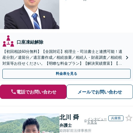
口座凍結解除
【初回相談60分無料】【全国対応】税理士・司法書士と連携可能！遺
産分割／遺留分／遺言書作成／相続放棄／相続人・財産調査／相続税
対策等お任せください。【明瞭な料金プラン】【解決実績豊富】【電
話相談可】
料金表を見る
電話でお問い合わせ
メールでお問い合わせ
北川 舜
兵庫県
インタビュー
を見る
弁護士
姫路駅前法律事務所