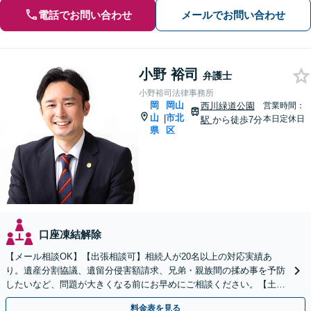
電話でお問い合わせ
メールでお問い合わせ
小野 裕司
弁護士
小野裕司法律事務所
岡
岡山
西川緑道公園
営業時間：
山
市北
|
本日定休日
駅
から徒歩7分
県
区
口座凍結解除
【メール相談OK】【出張相談可】相続人が20名以上の対応実績あ
り。遺産分割協議、遺留分侵害額請求、兄弟・親族間の揉め事を予防
したいなど、問題が大きくなる前にお早めにご相談ください。【土日
祝・夜間相談も可能】
料金表を見る