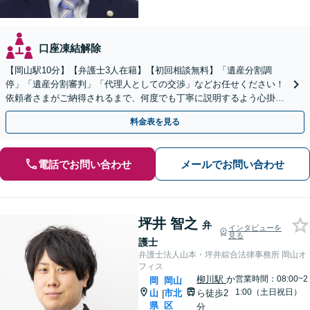
口座凍結解除
【岡山駅10分】【弁護士3人在籍】【初回相談無料】「遺産分割調
停」「遺産分割審判」「代理人としての交渉」などお任せください！
依頼者さまがご納得されるまで、何度でも丁寧に説明するよう心掛け
ています【土日祝／夜間対応可】【当日／電話相談可】
料金表を見る
電話でお問い合わせ
メールでお問い合わせ
坪井 智之
弁
インタビューを
見る
護士
弁護士法人山本・坪井綜合法律事務所 岡山オ
フィス
柳川駅
か
営業時間：08:00~2
岡
岡山
1:00（土日祝日）
山
市北
ら徒歩2
|
県
区
分