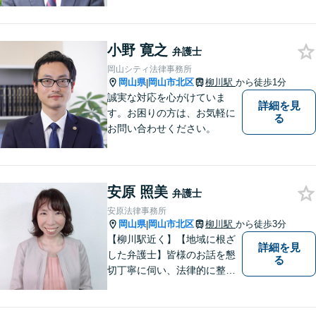
安を抱えた方のお力になれる
よう、全力でサポートしてい
きます。どんなささいなこと
でも構いません。お気軽にご
小野 寛之
弁護士
相談ください。【土曜日も受
岡山シティ法律事務所
付可能】【専用駐車場あり】
岡山県
岡山市北区
柳川駅
から徒歩1分
|
誠実な対応を心がけていま
詳細を見
す。お困りの方は、お気軽に
る
お問い合わせください。
安原 照美
弁護士
安原法律事務所
岡山県
岡山市北区
柳川駅
から徒歩3分
|
【柳川駅近く】【地域に根ざ
詳細を見
した弁護士】皆様のお話を懇
る
切丁寧に伺い、法律的に整理
して、わかりやすい言葉でご
説明いたします。【24時間予