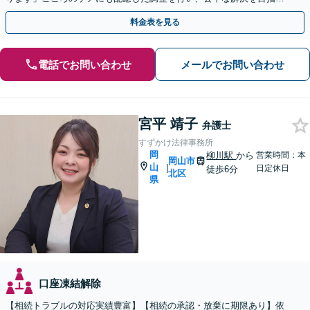
ます「成年後見・未成年後見のご相談にも対応」
料金表を見る
電話でお問い合わせ
メールでお問い合わせ
宮平 靖子
弁護士
すずかけ法律事務所
岡
柳川駅
から
営業時間：本
岡山市
山
|
日定休日
徒歩6分
北区
県
口座凍結解除
【相続トラブルの対応実績豊富】【相続の承認・放棄に期限あり】依