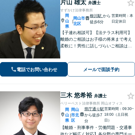
片山 雄太
弁護士
すずかけ法律事務所
岡
柳川駅
から
営業時間：本
岡山市
山
|
日定休日
徒歩6分
北区
県
【子連れ相談可】【法テラス利用可】
離婚のご相談はお子様の将来まで考え
柔軟に！男性に話しづらいご相談は女
性弁護士がうかがいます／不動産トラ
ブルは司法書士・土地家屋調査士など
と連携してきめ細やかに対応【注力分
電話でお問い合わせ
メールで面談予約
野初回相談無料】【WEB面談可】
三木 悠希裕
弁護士
ベリーベスト法律事務所 岡山オフィス
県庁通り駅
営業時間：09:30~
岡
岡山
18:00（土日祝
山
市北
から徒歩7
|
県
区
日）
分
【離婚・刑事事件・労働問題・交通事
故など幅広く対応】各分野の専門チー