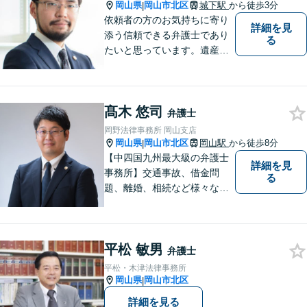
岡山県
岡山市北区
城下駅
から徒歩3分
|
依頼者の方のお気持ちに寄り
詳細を見
添う信頼できる弁護士であり
る
たいと思っています。遺産分
割、交通事故、刑事事件、離
婚、不貞慰謝料、木企業法務
等に対応しています。お気軽
髙木 悠司
にご相談ください。
弁護士
岡野法律事務所 岡山支店
岡山県
岡山市北区
岡山駅
から徒歩8分
|
【中四国九州最大級の弁護士
詳細を見
事務所】交通事故、借金問
る
題、離婚、相続など様々な問
題について、「何度でも無
料」の相談を行っています！
まずはお気軽にご相談くださ
平松 敏男
い！
弁護士
平松・木津法律事務所
岡山県
岡山市北区
|
詳細を見る