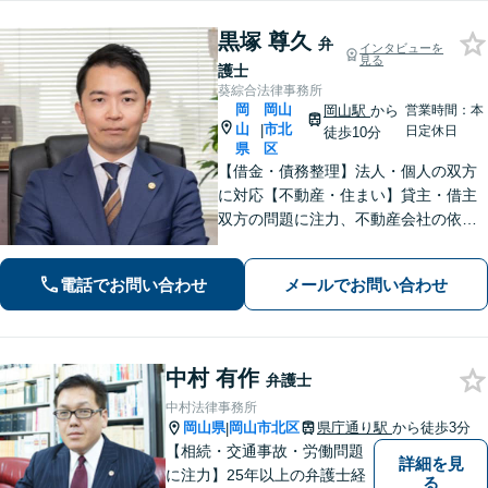
黒塚 尊久
弁
インタビューを
見る
護士
葵綜合法律事務所
岡
岡山
岡山駅
から
営業時間：本
山
市北
|
日定休日
徒歩10分
県
区
【借金・債務整理】法人・個人の双方
に対応【不動産・住まい】貸主・借主
双方の問題に注力、不動産会社の依頼
実績あり【労働・雇用】労災事件に精
通。その他労働事件もカバー【行政事
電話でお問い合わせ
メールでお問い合わせ
件】学校トラブル・いじめ問題に注力
【企業法務】予防法務・紛争対応お任
せください。
中村 有作
弁護士
中村法律事務所
岡山県
岡山市北区
県庁通り駅
から徒歩3分
|
【相続・交通事故・労働問題
詳細を見
に注力】25年以上の弁護士経
る