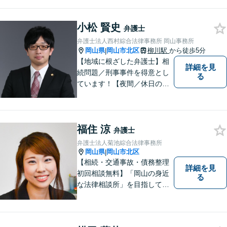
料」の相談を行っています！
まずはお気軽にご相談くださ
小松 賢史
い！
弁護士
弁護士法人西村綜合法律事務所 岡山事務所
岡山県
岡山市北区
柳川駅
から徒歩5分
|
【地域に根ざした弁護士】相
詳細を見
続問題／刑事事件を得意とし
る
ています！【夜間／休日の相
談予約可能】初回相談は無料
となっております。まずは、
お気軽にご相談ください。
福住 涼
弁護士
弁護士法人菊池綜合法律事務所
岡山県
岡山市北区
|
【相続・交通事故・債務整理
詳細を見
初回相談無料】「岡山の身近
る
な法律相談所」を目指してい
ます。お悩みやご不安を抱え
た方のお力になれるよう全力
でサポートしていきます。ど