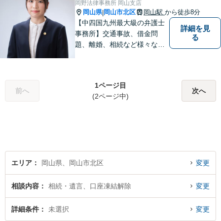
岡野法律事務所 岡山支店
士業と連携して解決を図りま
岡山県
岡山市北区
岡山駅
から徒歩8分
|
す。
【中四国九州最大級の弁護士
詳細を見
事務所】交通事故、借金問
る
題、離婚、相続など様々な問
題について、「何度でも無
料」の相談を行っています！
まずはお気軽にご相談くださ
1ページ目
い！
前へ
次へ
(2ページ中)
エリア
岡山県、岡山市北区
変更
相談内容
相続・遺言、口座凍結解除
変更
詳細条件
未選択
変更