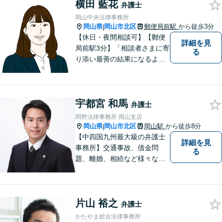
んなささいなことでも構いま
横田 藍花
弁護士
せん。お気軽にご相談くださ
岡山中央法律事務所
い。【土曜日も受付可能】
岡山県
岡山市北区
郵便局前駅
から徒歩3分
|
【専用駐車場あり】
【休日・夜間相談可】【郵便
詳細を見
局前駅3分】「相談者さまに寄
る
り添い最善の結果になるよう
尽力」婚姻費用・財産分与・
養育費の交渉などお任せくだ
さい「刑事事件：捜査機関に
宇都宮 和馬
よる不当な取り調べや身体拘
弁護士
束から、依頼者さまの利益を
岡野法律事務所 岡山支店
守ります【完全個室相談】
岡山県
岡山市北区
岡山駅
から徒歩8分
|
【中四国九州最大級の弁護士
詳細を見
事務所】交通事故、借金問
る
題、離婚、相続など様々な問
題について、「何度でも無
料」の相談を行っています！
まずはお気軽にご相談くださ
片山 裕之
い！
弁護士
かたやま総合法律事務所