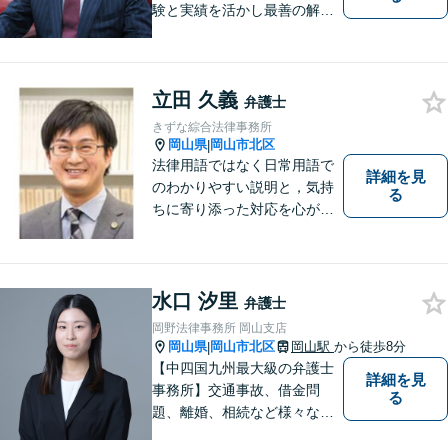
験と実績を活かし最善の解決
法をご提案します。お受けし
た案件に依頼者との二人三脚
で取り組んでまいります
立田 久義
弁護士
きずな綜合法律事務所
岡山県
岡山市北区
|
法律用語ではなく日常用語で
詳細を見
のわかりやすい説明と，気持
る
ちに寄り添った対応を心がけ
ています。
水口 汐里
弁護士
岡野法律事務所 岡山支店
岡山県
岡山市北区
岡山駅
から徒歩8分
|
【中四国九州最大級の弁護士
詳細を見
事務所】交通事故、借金問
る
題、離婚、相続など様々な問
題について、「何度でも無