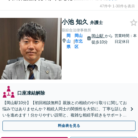
47件中 1-30件を表示
小池 知久
弁護士
葵綜合法律事務所
岡
岡山
岡山駅
から
営業時間：本
山
市北
|
日定休日
徒歩10分
県
区
口座凍結解除
【岡山駅10分】【初回相談無料】親族との相続のやり取りに関してお
悩みではありませんか？相続人同士の関係性を大切に、丁寧な話し合
いを進めます！分かりやすい説明と、複雑な相続手続きをサポートい
たします。まずはご相談ください。【夜間・休日相談可】
料金表を見る