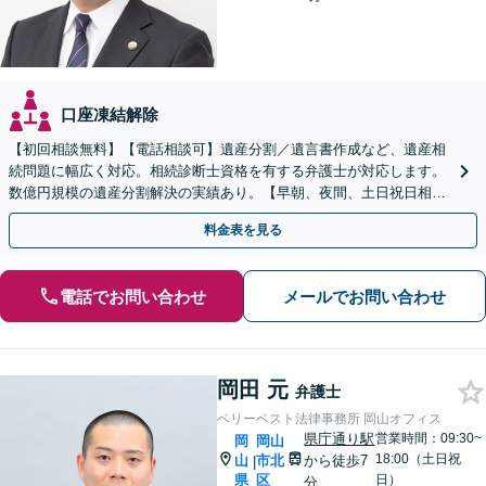
口座凍結解除
【初回相談無料】【電話相談可】遺産分割／遺言書作成など、遺産相
続問題に幅広く対応。相続診断士資格を有する弁護士が対応します。
数億円規模の遺産分割解決の実績あり。【早朝、夜間、土日祝日相談
対応】【カード払い可】
料金表を見る
電話でお問い合わせ
メールでお問い合わせ
岡田 元
弁護士
ベリーベスト法律事務所 岡山オフィス
県庁通り駅
営業時間：09:30~
岡
岡山
18:00（土日祝
山
市北
から徒歩7
|
県
区
日）
分