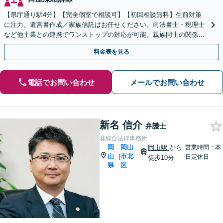
【県庁通り駅4分】【完全個室で相談可】【初回相談無料】生前対策
に注力。遺言書作成／家族信託はお任せください。司法書士・税理士
など他士業との連携でワンストップの対応が可能。親族同士の関係を
守るためにも、お早めにご相談を。【夜間・休日相談可能】
料金表を見る
電話でお問い合わせ
メールでお問い合わせ
新名 信介
弁護士
葵綜合法律事務所
岡
岡山
岡山駅
から
営業時間：本
山
市北
|
日定休日
徒歩10分
県
区