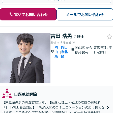
電話でお問い合わせ
メールでお問い合わせ
吉田 浩晃
弁護士
葵綜合法律事務所
岡
岡山
岡山駅
から
営業時間：本
山
市北
|
日定休日
徒歩10分
県
区
口座凍結解除
【家庭裁判所の調査官歴17年】【臨床心理士・公認心理師の資格あ
り】【WEB面談対応】「相続人間のコミュニケーションの架け橋とな
ります」こころのケアにも配慮した調整を行い、公平な解決を目指し