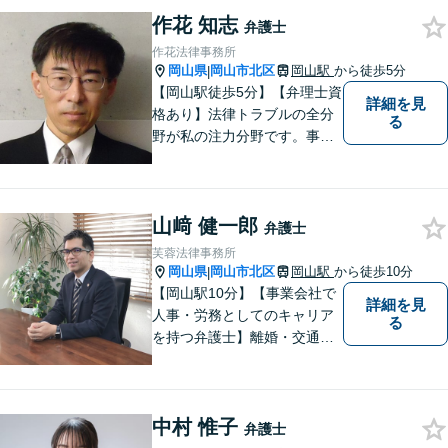
約受付可】皆様方のお悩みが
作花 知志
少しでも解決されますよう，
弁護士
誠心誠意努力いたす所存で
作花法律事務所
す。皆様方のご来所をお待ち
岡山県
岡山市北区
岡山駅
から徒歩5分
|
しております。
【岡山駅徒歩5分】【弁理士資
詳細を見
格あり】法律トラブルの全分
る
野が私の注力分野です。事務
所の理念は、ご相談の後には
心の中に花が咲いたようにな
っていただけること。【法テ
山﨑 健一郎
ラス対応】【後払い対応】
弁護士
【日弁連国際人権問題委員会
芙蓉法律事務所
所属】お困りの方は、お気軽
岡山県
岡山市北区
岡山駅
から徒歩10分
|
にご相談下さい。
【岡山駅10分】【事業会社で
詳細を見
人事・労務としてのキャリア
る
を持つ弁護士】離婚・交通事
故・事業承継を含む相続の問
題に注力。依頼者の方に寄り
添いながら、まずはじっくり
中村 惟子
とお話をうかがうことを心掛
弁護士
けています。必要に応じ、他