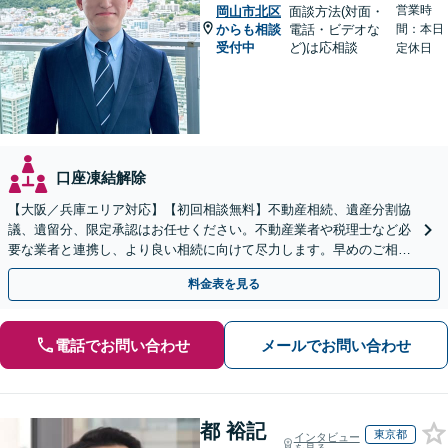
営業時
岡山市北区
面談方法(対面・
からも相談
電話・ビデオな
間：本日
受付中
ど)は応相談
定休日
口座凍結解除
【大阪／兵庫エリア対応】【初回相談無料】不動産相続、遺産分割協
議、遺留分、限定承認はお任せください。不動産業者や税理士など必
要な業者と連携し、より良い相続に向けて尽力します。早めのご相談
が複雑化を防ぐカギとなります【休日相談可】
料金表を見る
電話でお問い合わせ
メールでお問い合わせ
都 裕記
東京都
インタビュー