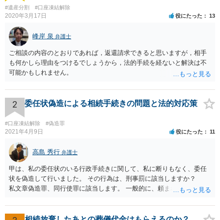
#遺産分割
#口座凍結解除
2020年3月17日
役にたった
13
峰岸 泉
弁護士
ご相談の内容のとおりであれば，返還請求できると思いますが，相手
も何かしら理由をつけるでしょうから，法的手続を経ないと解決は不
可能かもしれません。
2
委任状偽造による相続手続きの問題と法的対応策
#口座凍結解除
#偽造罪
2021年4月9日
役にたった
11
高島 秀行
弁護士
甲は、私の委任状のいる行政手続きに関して、私に断りもなく、委任
状を偽造して行いました。 その行為は、刑事罰に該当しますか？
私文章偽造罪、同行使罪に該当します。 一般的に、頼まれた（委任さ
れた）人は、行政に提出する委任状の署名を偽造できるのでしょう
か？ 委任状を偽造して使用することはまでは依頼の範囲ではない
ので できないと思います。
相続放棄したあとの葬儀代金はもらえるのか？