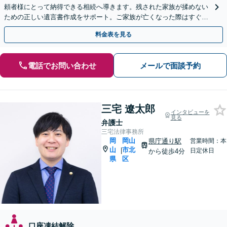
頼者様にとって納得できる相続へ導きます。残された家族が揉めない
ための正しい遺言書作成をサポート。ご家族が亡くなった際はすぐに
弁護士に相談を！【安心の費用設計】【岡山駅徒歩10分】
料金表を見る
電話でお問い合わせ
メールで面談予約
三宅 遼太郎
インタビューを
見る
弁護士
三宅法律事務所
岡
岡山
県庁通り駅
営業時間：本
山
市北
|
日定休日
から徒歩4分
県
区
口座凍結解除