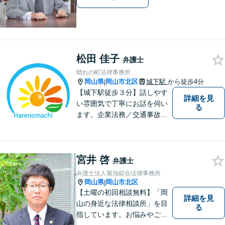
松田 佳子
弁護士
晴れの町法律事務所
岡山県
岡山市北区
城下駅
から徒歩4分
|
【城下駅徒歩３分】話しやす
詳細を見
い雰囲気で丁寧にお話を伺い
る
ます。企業法務／交通事故／
離婚／相続など幅広い案件を
取り扱っております。
宮井 啓
弁護士
弁護士法人菊池綜合法律事務所
岡山県
岡山市北区
|
【土曜の初回相談無料】「岡
詳細を見
山の身近な法律相談所」を目
る
指しています。お悩みやご不