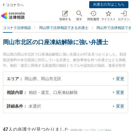
弁護士の方はこちら
ココナラへ
投稿する
探す
閲覧履歴
マイリスト
ログイン
ココナラ法律相談
岡山県で法律相談できる弁護士
岡山市で法律相談で
岡山市北区の口座凍結解除に強い弁護士
岡山県の岡山市北区で口座凍結解除に強い弁護士が47名見つかりました。初回
面談無料や休日面談に対応している弁護士、解決事例を持つ弁護士なども掲載
中。相続・遺言に関係する家族間の相続トラブルや認知症の相続、遺産分割等
の細かな分野での絞り込み検索もでき便利です。特に葵綜合法律事務所の小池
知久弁護士や小野裕司法律事務所の小野 裕司弁護士、葵綜合法律事務所の吉田
エリア
岡山県、岡山市北区
変更
浩晃弁護士のプロフィール情報や弁護士費用、強みなどが注目されています。
『岡山市北区で土日や夜間に発生した口座凍結解除のトラブルを今すぐに弁護
相談内容
相続・遺言、口座凍結解除
変更
士に相談したい』『口座凍結解除のトラブル解決の実績豊富な近くの弁護士を
検索したい』『初回相談無料で口座凍結解除を法律相談できる岡山市北区内の
弁護士に相談予約したい』などでお困りの相談者さんにおすすめです。
詳細条件
未選択
変更
47
人の弁護士が見つかりました
(検索結果について詳しくは
こちら
)