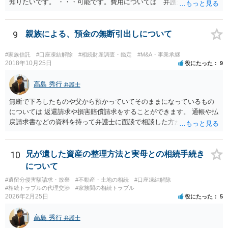
知りたいです。 ・・・可能です。費用については 弁護士と直接面談
の上 内容を確認し 協議の上個別に契約によって決まることになっ
ています。 やはり、成人した子のことまでごちゃごちゃ考えず、自分
の事だけ考えるべきなのでしょうか ・・・お子さんの事をまで含め良
9
親族による、預金の無断引出しについて
い解決案があればお悩みになるのは当然と言えば当然のことです。 彼
と親子関係を結びたいと思っているが、名字は変えたくない・・・養
#家族信託
#口座凍結解除
#相続財産調査・鑑定
#M&A・事業承継
子縁組の必要があり 氏も変更することになります。 しかし 彼は成人
2018年10月25日
役にたった
9
しているとは言え、自分の子と私の連れ子、全て平等にしたいと希
望。もちろん私もそうできればと思います。 ・・・婚姻前の契約 あ
高島 秀行
弁護士
るいは 遺言書などで その意思を実現する方法はあります。 弁護
無断で下ろしたものや父から預かっていてそのままになっているもの
士に相談してみてください。
については 返還請求や損害賠償請求をすることができます。 通帳や払
戻請求書などの資料を持って弁護士に面談で相談した方がよいと思い
ます。
10
兄が遺した資産の整理方法と実母との相続手続き
について
#遺留分侵害額請求・放棄
#不動産・土地の相続
#口座凍結解除
#相続トラブルの代理交渉
#家族間の相続トラブル
2026年2月25日
役にたった
5
高島 秀行
弁護士