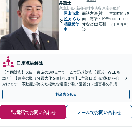
を見る
弁護士
弁護士法人新都法律事務所 東京事務所
岡山市北
面談方法(対
営業時間：0
区
からも
面・電話・ビデ
9:00~19:00
相談受付
オなど)は応相
（土日祝日）
中
談
口座凍結解除
【全国対応】大阪・東京の2拠点でチームで迅速対応【電話・WEB相
談可】【遺産の取り分最大化を目指します】1営業日以内の返信を心
がけます「不動産が絡んだ複雑な遺産分割／遺留分／遺言書の作成・
執行／事業承継など、お任せください」【休日相談あり】
料金表を見る
電話でお問い合わせ
メールでお問い合わせ