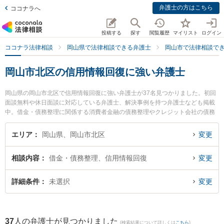
弁護士の方はこちら
ココナラへ
投稿する
探す
閲覧履歴
マイリスト
ログイン
ココナラ法律相談
岡山県で法律相談できる弁護士
岡山市で法律相談で
岡山市北区の信用情報回復に強い弁護士
岡山県の岡山市北区で信用情報回復に強い弁護士が37名見つかりました。初回
面談無料や休日面談に対応している弁護士、解決事例を持つ弁護士なども掲載
中。借金・債務整理に関係する消費者金融の債務整理やクレジット会社の債務
整理、リボ払いの債務整理等の細かな分野での絞り込み検索もでき便利です。
特に西村法律事務所の西村 広基弁護士や弁護士法人山本・坪井綜合法律事務所
エリア
岡山県、岡山市北区
変更
岡山オフィスの坪井 智之弁護士、はやし法律事務所の林 寛子弁護士のプロフィ
ール情報や弁護士費用、強みなどが注目されています。『岡山市北区で土日や
相談内容
借金・債務整理、信用情報回復
変更
夜間に発生した信用情報回復のトラブルを今すぐに弁護士に相談したい』『信
用情報回復のトラブル解決の実績豊富な近くの弁護士を検索したい』『初回相
談無料で信用情報回復を法律相談できる岡山市北区内の弁護士に相談予約した
詳細条件
未選択
変更
い』などでお困りの相談者さんにおすすめです。
37
人の弁護士が見つかりました
(検索結果について詳しくは
こちら
)