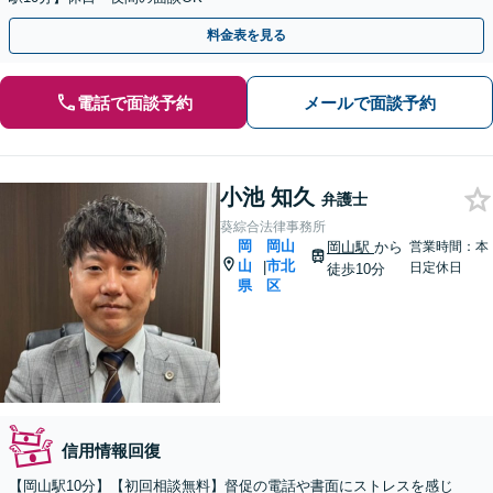
料金表を見る
電話で面談予約
メールで面談予約
小池 知久
弁護士
葵綜合法律事務所
岡
岡山
岡山駅
から
営業時間：本
山
市北
|
日定休日
徒歩10分
県
区
信用情報回復
【岡山駅10分】【初回相談無料】督促の電話や書面にストレスを感じ