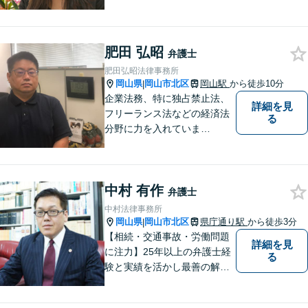
ます。お悩みやご不安を抱え
た方のお力になれるよう全力
でサポートしていきます。ど
んなささいなことでも構いま
肥田 弘昭
弁護士
せん。お気軽にご相談くださ
肥田弘昭法律事務所
い。【土曜日も受付可能】
岡山県
岡山市北区
岡山駅
から徒歩10分
|
【専用駐車場あり】
企業法務、特に独占禁止法、
詳細を見
フリーランス法などの経済法
る
分野に力を入れていま
す！！！
中村 有作
弁護士
中村法律事務所
岡山県
岡山市北区
県庁通り駅
から徒歩3分
|
【相続・交通事故・労働問題
詳細を見
に注力】25年以上の弁護士経
る
験と実績を活かし最善の解決
法をご提案します。お受けし
た案件に依頼者との二人三脚