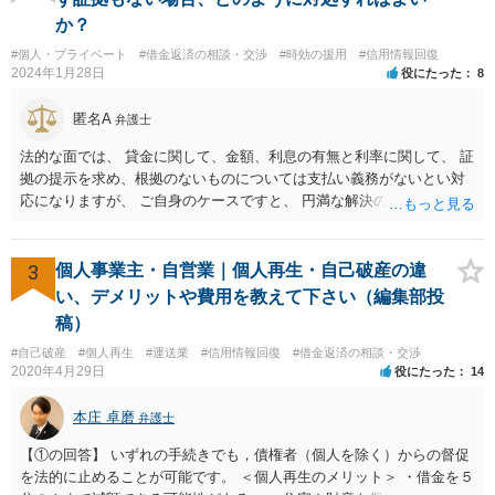
か？
#個人・プライベート
#借金返済の相談・交渉
#時効の援用
#信用情報回復
2024年1月28日
役にたった
8
匿名A
弁護士
法的な面では、 貸金に関して、金額、利息の有無と利率に関して、 証
拠の提示を求め、根拠のないものについては支払い義務がないとい対
応になりますが、 ご自身のケースですと、 円満な解決のため、一定程
度譲歩することもありうるかと思います（譲歩すべきと言っているわ
けではありません）。 何某かの主張をされた場合、あらためて弁護士
に相談されるという形でよいかと思います。
3
個人事業主・自営業｜個人再生・自己破産の違
い、デメリットや費用を教えて下さい（編集部投
稿）
#自己破産
#個人再生
#運送業
#信用情報回復
#借金返済の相談・交渉
2020年4月29日
役にたった
14
本庄 卓磨
弁護士
【①の回答】 いずれの手続きでも，債権者（個人を除く）からの督促
を法的に止めることが可能です。 ＜個人再生のメリット＞ ・借金を５