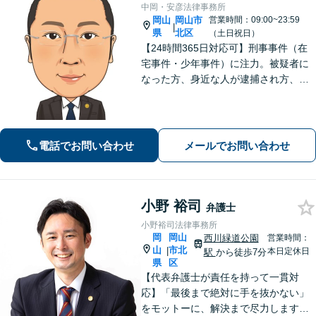
中岡・安彦法律事務所
岡山
岡山市
営業時間：09:00~23:59
|
県
北区
（土日祝日）
【24時間365日対応可】刑事事件（在
宅事件・少年事件）に注力。被疑者に
なった方、身近な人が逮捕され方、す
ぐにご相談ください。刑事事件はスピ
ード勝負、初回の接見は即時駆けつけ
ます。事件解決後のアフターケアもい
たします。
電話でお問い合わせ
メールでお問い合わせ
小野 裕司
弁護士
小野裕司法律事務所
岡
岡山
西川緑道公園
営業時間：
山
市北
|
本日定休日
駅
から徒歩7分
県
区
【代表弁護士が責任を持って一貫対
応】「最後まで絶対に手を抜かない」
をモットーに、解決まで尽力します