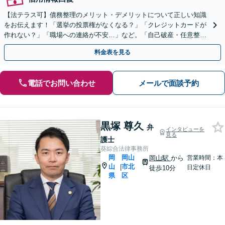
【法テラス可】債務整理のメリット・デメリットについて正しい知識
をお伝えます！「選挙の投票権がなくなる？」「クレジットカードが
作れない？」「職場への連絡が不安…」など。「自己破産・任意整
理・個人再生」あなたに合った方法をご提案【初回相談無料】
料金表を見る
電話でお問い合わせ
メールで面談予約
黒塚 尊久
弁
インタビューを
見る
護士
葵綜合法律事務所
岡
岡山
岡山駅
から
営業時間：本
山
市北
|
日定休日
徒歩10分
県
区