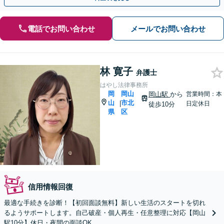
電話でお問い合わせ
メールでお問い合わせ
林 寛子
弁護士
はやし法律事務所
岡
岡山
岡山駅
から
営業時間：本
山
市北
|
日定休日
徒歩10分
県
区
信用情報回復
最適な手続きを診断！【初回面談無料】新しい生活のスタートを切れ
るようサポートします。自己破産・個人再生・任意整理に対応【岡山
駅10分】休日・夜間の面談OK