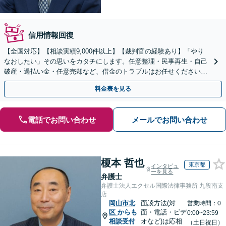
信用情報回復
【全国対応】【相談実績9,000件以上】【裁判官の経験あり】「やり
なおしたい」その思いをカタチにします。任意整理・民事再生・自己
破産・過払い金・任意売却など、借金のトラブルはお任せください。
【初回相談無料】【全国対応可能】
料金表を見る
電話でお問い合わせ
メールでお問い合わせ
榎本 哲也
東京都
インタビュ
ーを見る
弁護士
弁護士法人エクセル国際法律事務所 九段南支
店
岡山市北
面談方法(対
営業時間：0
区
からも
面・電話・ビデ
0:00~23:59
相談受付
オなど)は応相
（土日祝日）