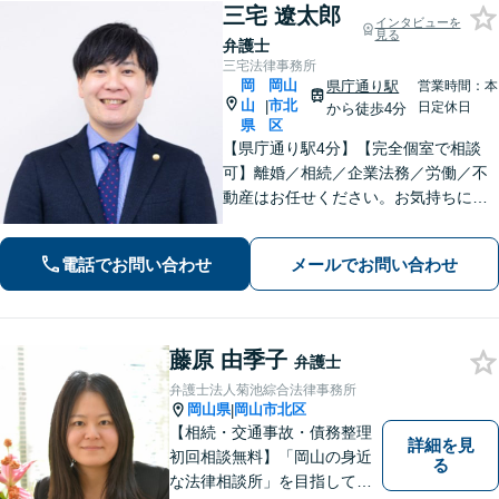
三宅 遼太郎
インタビューを
見る
弁護士
三宅法律事務所
岡
岡山
県庁通り駅
営業時間：本
山
市北
|
日定休日
から徒歩4分
県
区
【県庁通り駅4分】【完全個室で相談
可】離婚／相続／企業法務／労働／不
動産はお任せください。お気持ちに寄
り添いながらお悩みを解決します。
「こんなこと弁護士に相談してもいい
電話でお問い合わせ
メールでお問い合わせ
のかな」と思うこともまずはご相談く
ださい。【夜間・休日相談可能】
藤原 由季子
弁護士
弁護士法人菊池綜合法律事務所
岡山県
岡山市北区
|
【相続・交通事故・債務整理
詳細を見
初回相談無料】「岡山の身近
る
な法律相談所」を目指してい