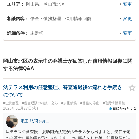
エリア
岡山県、岡山市北区
変更
相談内容
借金・債務整理、信用情報回復
変更
詳細条件
未選択
変更
岡山市北区の表示中の弁護士が回答した信用情報回復に関
する法律Q&A
法テラス利用の任意整理、審査通過後の流れと手続き
について
#任意整理
#借金返済の相談・交渉
#多重債務
#督促の停止
#信用情報回復
2026年01月27日(火)
役にたった
1
肥田 弘昭
弁護士
法テラスの審査後、援助開始決定が法テラスから出ますと、受任予定
の弁護士に契約書が送付されます。その契約をした後に任意整理がス