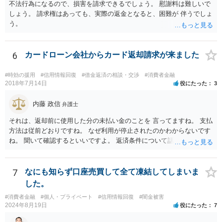
不法行為になるので、損害を請求できるでしょう。 慰謝料は難しいで
て支払いのスケジュールを決めます。 なお，ご依頼後は借金を返済す
しょう。 請求権はあっても、実際の返金となると、困難が 伴うでしょ
る必要はなくなるため，借金の返済に充てていた分を弁護士費用に充
う。
てることが可能です。 【④の回答】 手続上の注意点が多いため，ご自
身で進めることは相当難しく，リスクも伴います。 滞納が続くと訴訟
を起こされることもあり得るため，お早めに弁護士にご依頼されるこ
6
カードローン会社からカード返却請求が来ました
とをお勧めします。
#時効の援用
#信用情報回復
#借金返済の相談・交渉
#消費者金融
2018年7月14日
役にたった
3
内藤 政信
弁護士
それは、返却前に使用した分の未払い金のことを 言ってますね。 支払
方法は従前どおりですね。 なぜ利用が停止されたのかわからないです
ね。 聞いて確認するといいですよ。 返済条件について話し合う事は当
然にできます。
7
なにも知らず口座売買して全て凍結してしまいま
した。
#消費者金融
#個人・プライベート
#信用情報回復
#闇金被害
2024年8月19日
役にたった
7