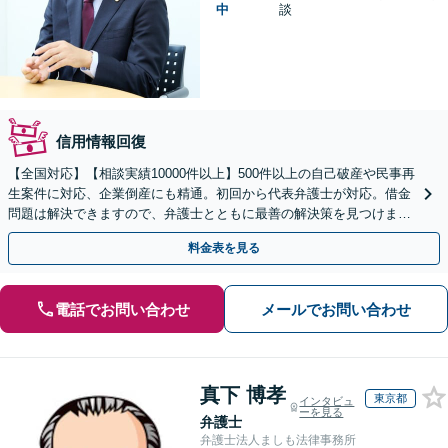
中
談
信用情報回復
【全国対応】【相談実績10000件以上】500件以上の自己破産や民事再
生案件に対応、企業倒産にも精通。初回から代表弁護士が対応。借金
問題は解決できますので、弁護士とともに最善の解決策を見つけまし
ょう【初回相談無料】【法テラス利用可】
料金表を見る
電話でお問い合わせ
メールでお問い合わせ
真下 博孝
東京都
インタビュ
ーを見る
弁護士
弁護士法人ましも法律事務所