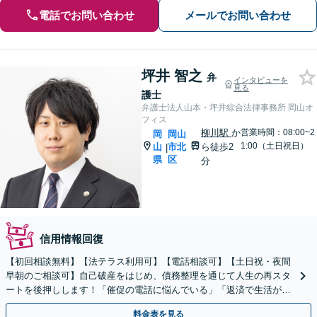
電話でお問い合わせ
メールでお問い合わせ
坪井 智之
弁
インタビューを
見る
護士
弁護士法人山本・坪井綜合法律事務所 岡山オ
フィス
柳川駅
か
営業時間：08:00~2
岡
岡山
1:00（土日祝日）
山
市北
ら徒歩2
|
県
区
分
信用情報回復
【初回相談無料】【法テラス利用可】【電話相談可】【土日祝・夜間
早朝のご相談可】自己破産をはじめ、債務整理を通じて人生の再スタ
ートを後押しします！「催促の電話に悩んでいる」「返済で生活が苦
しい」等、借金でお困りの方を全力でサポートします。
料金表を見る