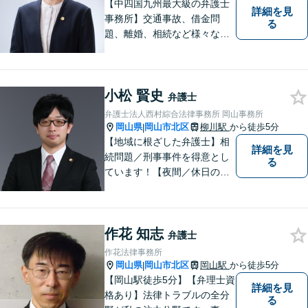
【中四国九州最大級の弁護士
詳細を見
事務所】交通事故、借金問
る
題、離婚、相続など様々な問
題について、「何度でも無
料」の相談を行っています！
まずはお気軽にご相談くださ
小松 賢史
い！
弁護士
弁護士法人西村綜合法律事務所 岡山事務所
岡山県
岡山市北区
柳川駅
から徒歩5分
|
【地域に根ざした弁護士】相
詳細を見
続問題／刑事事件を得意とし
る
ています！【夜間／休日の相
談予約可能】初回相談は無料
となっております。まずは、
お気軽にご相談ください。
作花 知志
弁護士
作花法律事務所
岡山県
岡山市北区
岡山駅
から徒歩5分
|
【岡山駅徒歩5分】【弁理士資
詳細を見
格あり】法律トラブルの全分
る