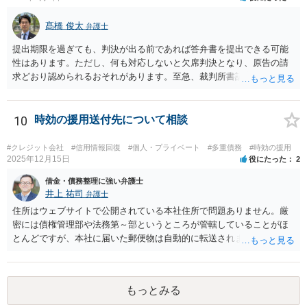
髙橋 俊太
弁護士
提出期限を過ぎても、判決が出る前であれば答弁書を提出できる可能
性はあります。ただし、何も対応しないと欠席判決となり、原告の請
求どおり認められるおそれがあります。至急、裁判所書記官に連絡し
現状を確認のうえ、遅れてでも答弁書を提出した方がよいでしょう。
10
時効の援用送付先について相談
#クレジット会社
#信用情報回復
#個人・プライベート
#多重債務
#時効の援用
2025年12月15日
役にたった
2
借金・債務整理に強い弁護士
井上 祐司
弁護士
住所はウェブサイトで公開されている本社住所で問題ありません。厳
密には債権管理部や法務第～部というところが管轄していることがほ
とんどですが、本社に届いた郵便物は自動的に転送されます。 内容証
明郵便の場合、法人が相手方の場合はその代表者名を宛先に加えて記
すのが通例です。 なお、信用情報において三井住友カード株式会社が
債権者として表示されていればそこへ送るのが正解だとは思います
もっとみる
が、同社が貸付や立替によって取得した債権は完全子会社であるSMB
Cコンシューマーファイナンス株式会社が保有・管理していることが通