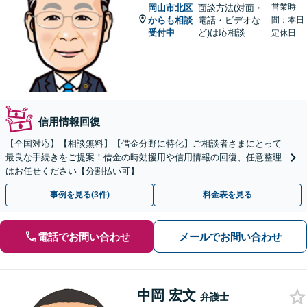
営業時
岡山市北区
面談方法(対面・
からも相談
電話・ビデオな
間：本日
受付中
ど)は応相談
定休日
信用情報回復
【全国対応】【相談無料】【借金分野に特化】ご相談者さまにとって
最良な手続きをご提案！借金の時効援用や信用情報の回復、任意整理
はお任せください【分割払い可】
事例を見る(3件)
料金表を見る
電話でお問い合わせ
メールでお問い合わせ
中岡 宏文
弁護士