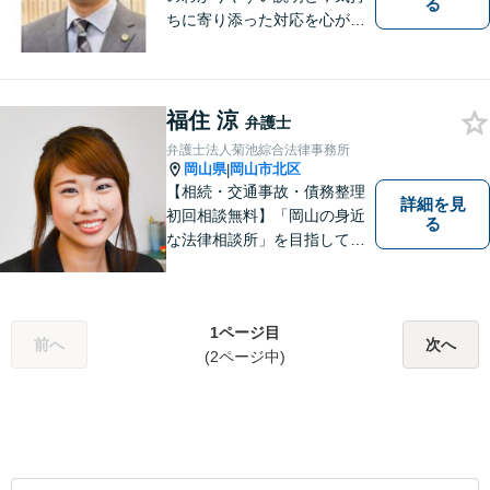
る
ちに寄り添った対応を心がけ
ています。
福住 涼
弁護士
弁護士法人菊池綜合法律事務所
岡山県
岡山市北区
|
【相続・交通事故・債務整理
詳細を見
初回相談無料】「岡山の身近
る
な法律相談所」を目指してい
ます。お悩みやご不安を抱え
た方のお力になれるよう全力
でサポートしていきます。ど
1ページ目
んなささいなことでも構いま
前へ
次へ
(2ページ中)
せん。お気軽にご相談くださ
い。【土曜日も受付可能】
【専用駐車場あり】