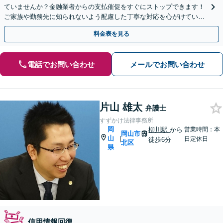
ていませんか？金融業者からの支払催促をすぐにストップできます！
ご家族や勤務先に知られないよう配慮した丁寧な対応を心がけていま
す。まずはご相談ください。【夜間・休日相談可】
料金表を見る
電話でお問い合わせ
メールでお問い合わせ
片山 雄太
弁護士
すずかけ法律事務所
岡
柳川駅
から
営業時間：本
岡山市
山
|
日定休日
徒歩6分
北区
県
信用情報回復