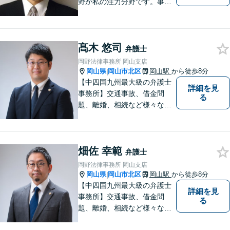
野が私の注力分野です。事務
所の理念は、ご相談の後には
心の中に花が咲いたようにな
っていただけること。【法テ
髙木 悠司
ラス対応】【後払い対応】
弁護士
【日弁連国際人権問題委員会
岡野法律事務所 岡山支店
所属】お困りの方は、お気軽
岡山県
岡山市北区
岡山駅
から徒歩8分
|
にご相談下さい。
【中四国九州最大級の弁護士
詳細を見
事務所】交通事故、借金問
る
題、離婚、相続など様々な問
題について、「何度でも無
料」の相談を行っています！
まずはお気軽にご相談くださ
畑佐 幸範
い！
弁護士
岡野法律事務所 岡山支店
岡山県
岡山市北区
岡山駅
から徒歩8分
|
【中四国九州最大級の弁護士
詳細を見
事務所】交通事故、借金問
る
題、離婚、相続など様々な問
題について、「何度でも無