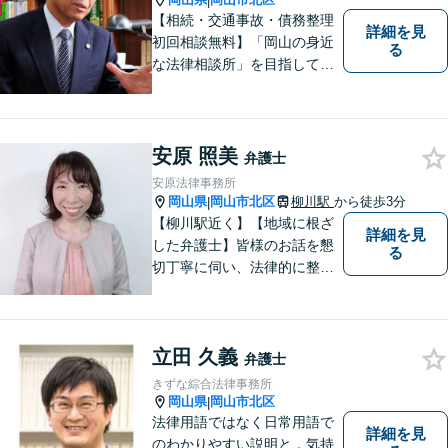
|
【相続・交通事故・債務整理
詳細を見
初回相談無料】「岡山の身近
る
な法律相談所」を目指してい
ます。お悩みやご不安を抱え
た方のお力になれるよう全力
でサポートしていきます。ど
んなささいなことでも構いま
安原 照美
弁護士
せん。お気軽にご相談くださ
安原法律事務所
い。【土曜日も受付可能】
岡山県
岡山市北区
柳川駅
から徒歩3分
|
【専用駐車場あり】
【柳川駅近く】【地域に根ざ
詳細を見
した弁護士】皆様のお話を懇
る
切丁寧に伺い、法律的に整理
して、わかりやすい言葉でご
説明いたします。【24時間予
約受付可】皆様方のお悩みが
立田 久義
少しでも解決されますよう，
弁護士
誠心誠意努力いたす所存で
きずな綜合法律事務所
す。皆様方のご来所をお待ち
岡山県
岡山市北区
|
しております。
法律用語ではなく日常用語で
詳細を見
のわかりやすい説明と，気持