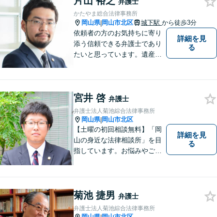
片山 裕之
弁護士
せん。お気軽にご相談くださ
かたやま総合法律事務所
い。【土曜日も受付可能】
岡山県
岡山市北区
城下駅
から徒歩3分
|
【専用駐車場あり】
依頼者の方のお気持ちに寄り
詳細を見
添う信頼できる弁護士であり
る
たいと思っています。遺産分
割、交通事故、刑事事件、離
婚、不貞慰謝料、木企業法務
等に対応しています。お気軽
宮井 啓
にご相談ください。
弁護士
弁護士法人菊池綜合法律事務所
岡山県
岡山市北区
|
【土曜の初回相談無料】「岡
詳細を見
山の身近な法律相談所」を目
る
指しています。お悩みやご不
安を抱えた方のお力になれる
よう、全力でサポートしてい
きます。どんなささいなこと
でも構いません。お気軽にご
菊池 捷男
弁護士
相談ください。【土曜日も受
弁護士法人菊池綜合法律事務所
付可能】【専用駐車場あり】
岡山県
岡山市北区