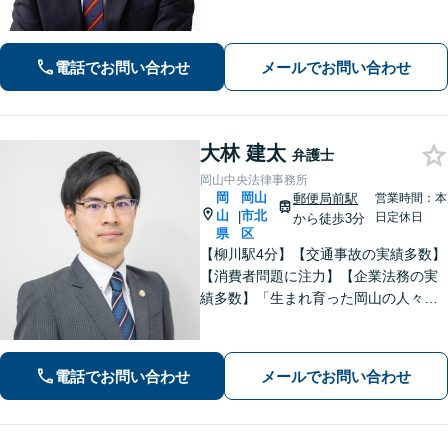
【交通事故】解決実績は400件以上※初
回相談無料、電話相談も可能【離婚・
男女問題】講演・勉強会の講師実績あ
電話でお問い合わせ
メールでお問い合わせ
り【相続・遺言】士業からの相談実績
も豊富
大林 建太
弁護士
岡山中央法律事務所
岡
岡山
郵便局前駅
営業時間：本
山
市北
|
日定休日
から徒歩3分
県
区
【柳川駅4分】【交通事故の実績多数】
【消費者問題に注力】【企業法務の実
績多数】「生まれ育った岡山の人々の
生活の支えになりたい、岡山をもっと
元気にしたい」 そんな思いを胸に、誠
実かつ確実な対応に努めてまいりま
電話でお問い合わせ
メールでお問い合わせ
す。お気軽にご相談ください。