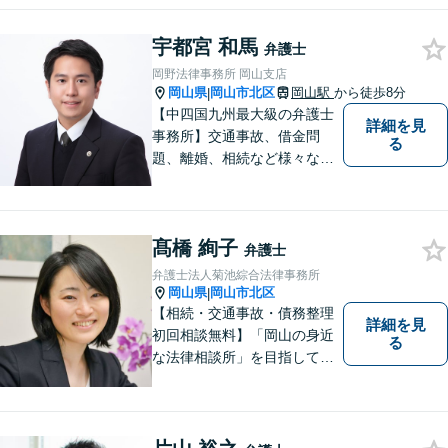
料」の相談を行っています！
まずはお気軽にご相談くださ
宇都宮 和馬
い！
弁護士
岡野法律事務所 岡山支店
岡山県
岡山市北区
岡山駅
から徒歩8分
|
【中四国九州最大級の弁護士
詳細を見
事務所】交通事故、借金問
る
題、離婚、相続など様々な問
題について、「何度でも無
料」の相談を行っています！
まずはお気軽にご相談くださ
髙橋 絢子
い！
弁護士
弁護士法人菊池綜合法律事務所
岡山県
岡山市北区
|
【相続・交通事故・債務整理
詳細を見
初回相談無料】「岡山の身近
る
な法律相談所」を目指してい
ます。お悩みやご不安を抱え
た方のお力になれるよう全力
でサポートしていきます。ど
んなささいなことでも構いま