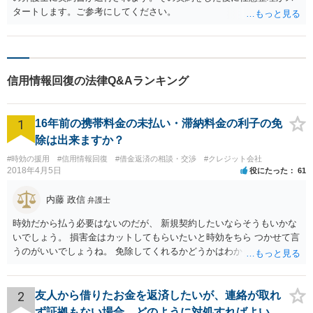
タートします。ご参考にしてください。
信用情報回復の法律Q&Aランキング
1
16年前の携帯料金の未払い・滞納料金の利子の免
除は出来ますか？
#時効の援用
#信用情報回復
#借金返済の相談・交渉
#クレジット会社
2018年4月5日
役にたった
61
内藤 政信
弁護士
時効だから払う必要はないのだが、 新規契約したいならそうもいかな
いでしょう。 損害金はカットしてもらいたいと時効をちら つかせて言
うのがいいでしょうね。 免除してくれるかどうかはわかりませんが。
2
友人から借りたお金を返済したいが、連絡が取れ
ず証拠もない場合、どのように対処すればよい