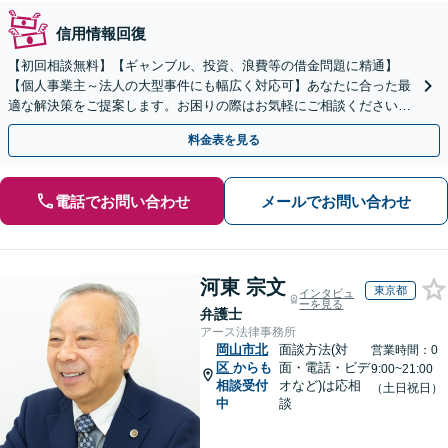
信用情報回復
【初回相談無料】【ギャンブル、投資、浪費等の借金問題に精通】
【個人事業主～法人の大型事件にも幅広く対応可】あなたに合った最
適な解決策をご提案します。お困りの際はお気軽にご相談ください。
新たなスタートのために丁寧に支援いたします。
料金表を見る
電話でお問い合わせ
メールでお問い合わせ
河東 宗文
東京都
インタビュ
ーを見る
弁護士
アース法律事務所
岡山市北
面談方法(対
営業時間：0
区
からも
面・電話・ビデ
9:00~21:00
相談受付
オなど)は応相
（土日祝日）
中
談