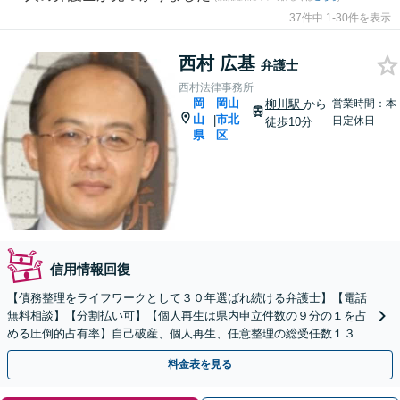
37件中 1-30件を表示
西村 広基
弁護士
西村法律事務所
岡
岡山
柳川駅
から
営業時間：本
山
市北
|
日定休日
徒歩10分
県
区
信用情報回復
【債務整理をライフワークとして３０年選ばれ続ける弁護士】【電話
無料相談】【分割払い可】【個人再生は県内申立件数の９分の１を占
める圧倒的占有率】自己破産、個人再生、任意整理の総受任数１３０
０件は言葉を超えた確かな信頼の証。
料金表を見る