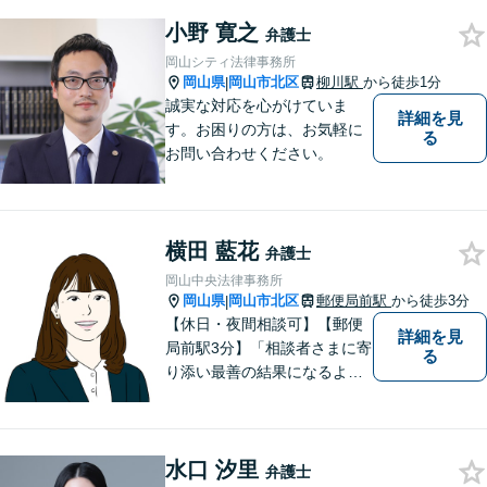
で取り組んでまいります
小野 寛之
弁護士
岡山シティ法律事務所
岡山県
岡山市北区
柳川駅
から徒歩1分
|
誠実な対応を心がけていま
詳細を見
す。お困りの方は、お気軽に
る
お問い合わせください。
横田 藍花
弁護士
岡山中央法律事務所
岡山県
岡山市北区
郵便局前駅
から徒歩3分
|
【休日・夜間相談可】【郵便
詳細を見
局前駅3分】「相談者さまに寄
る
り添い最善の結果になるよう
尽力」婚姻費用・財産分与・
養育費の交渉などお任せくだ
さい「刑事事件：捜査機関に
水口 汐里
よる不当な取り調べや身体拘
弁護士