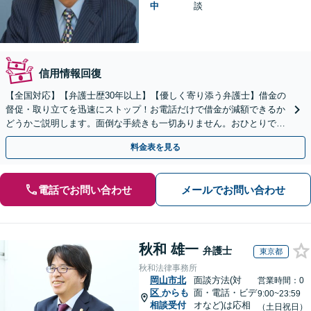
中
談
信用情報回復
【全国対応】【弁護士歴30年以上】【優しく寄り添う弁護士】借金の
督促・取り立てを迅速にストップ！お電話だけで借金が減額できるか
どうかご説明します。面倒な手続きも一切ありません。おひとりで悩
まず、お気軽にご相談ください。【電話相談可】
料金表を見る
電話でお問い合わせ
メールでお問い合わせ
秋和 雄一
弁護士
東京都
秋和法律事務所
岡山市北
面談方法(対
営業時間：0
区
からも
面・電話・ビデ
9:00~23:59
相談受付
オなど)は応相
（土日祝日）