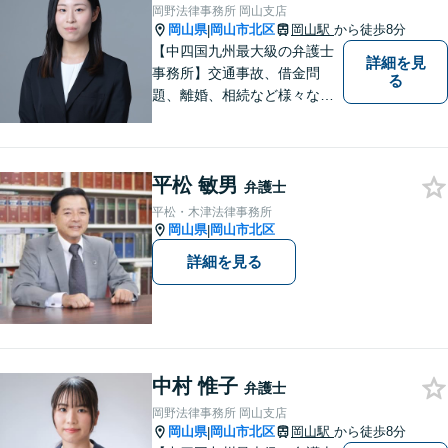
束から、依頼者さまの利益を
岡野法律事務所 岡山支店
守ります【完全個室相談】
岡山県
岡山市北区
岡山駅
から徒歩8分
|
【中四国九州最大級の弁護士
詳細を見
事務所】交通事故、借金問
る
題、離婚、相続など様々な問
題について、「何度でも無
料」の相談を行っています！
まずはお気軽にご相談くださ
平松 敏男
い！
弁護士
平松・木津法律事務所
岡山県
岡山市北区
|
詳細を見る
中村 惟子
弁護士
岡野法律事務所 岡山支店
岡山県
岡山市北区
岡山駅
から徒歩8分
|