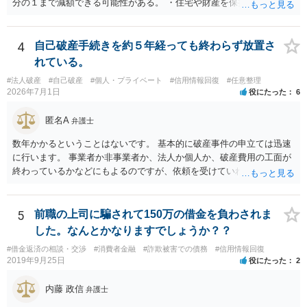
分の１まで減額できる可能性がある。 ・住宅や財産を保持できる（た
だし，条件あり）。 ・借金の理由は問われない。 ・自己破産よりも心
理的抵抗が小さい（個人差あり）。 ＜自己破産のメリット＞ ・税金等
の滞納分を除き，借金を返済する必要がなくなる。 【②の回答】 ・個
4
自己破産手続きを約５年経っても終わらず放置さ
人再生・破産ともに，信用情報に事故情報（いわゆるブラックリス
れている。
ト）として登録されますので，５年～１０年ほどは新たに借金をする
#法人破産
#自己破産
#個人・プライベート
#信用情報回復
#任意整理
ことはできません。また，住宅や店舗を借りる際，保証会社の審査も
2026年7月1日
役にたった
6
通らなくなるため，保証人を立てて契約する必要がある場合がありま
す。 ・ご家族名義の財産を処分する必要はありません。 ・個人再生・
匿名A
弁護士
破産ともに，返済が困難な状況に陥っている以上，事業継続は難しい
場合が多いです。もっとも，手続き終了後，新たに事業を行うことは
数年かかるということはないです。 基本的に破産事件の申立ては迅速
できます。 ・個人再生・破産ともに，裁判所で手続きを進める際に官
に行います。 事業者か非事業者か、法人か個人か、破産費用の工面が
報に掲載されます。そのため，第三者に知られる可能性はゼロではあ
終わっているかなどにもよるのですが、依頼を受けていれば責任が発
りませんが，官報をチェックしている人はほとんどいないと思われる
生してきますので、 早急の申立てを目指します。１年を過ぎるなら危
ため，知られる可能性は低いと思います。なお，戸籍などに載るので
険信号・異常信号と思って頂いて結構です。 もし、新しく依頼をされ
はないかと心配される方がおられますが，そのようなことはありませ
る場合は、 スケジュール感を確認してみてください。 ①●月●日受任
5
前職の上司に騙されて150万の借金を負わされま
ん。 ＜個人再生のデメリット＞ ・借金が減額されるとはいえ，３年～
通知発送→②１～２か月で返答かえってくる。報告書作成しはじめる
した。なんとかなりますでしょうか？？
５年間は返済を継続する必要がある。 ・所有している財産の価値が大
→③さらに１カ月程度をめどに裁判所に破産申立て など教えてくれる
きい場合，借金が減らない場合がある。 ＜自己破産のデメリット＞ ・
#借金返済の相談・交渉
#消費者金融
#詐欺被害での債務
#信用情報回復
と思います（個人破産で破産費用も確保できている場合の例示なの
2019年9月25日
役にたった
2
借金の理由が問われ，場合によっては破産が認められない。 ・所有し
で、法人や積み立てが必要な場合はまた変わります。）
ている財産（２０万円以上の価値があるもの）は，原則として保持で
内藤 政信
きない。 【③の回答】 ３０万円～６０万円程度かと思います。 弁護
弁護士
士費用は分割で支払うことができる場合も多いので，弁護士と相談し