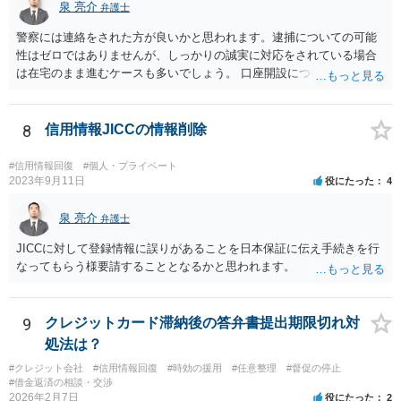
泉 亮介
弁護士
警察には連絡をされた方が良いかと思われます。逮捕についての可能
性はゼロではありませんが、しっかりの誠実に対応をされている場合
は在宅のまま進むケースも多いでしょう。 口座開設については銀行等
の対応次第ですが、凍結された名義と同名義の口座開設については断
られるケースも多いかと思われます。
8
信用情報JICCの情報削除
#信用情報回復
#個人・プライベート
2023年9月11日
役にたった
4
泉 亮介
弁護士
JICCに対して登録情報に誤りがあることを日本保証に伝え手続きを行
なってもらう様要請することとなるかと思われます。
9
クレジットカード滞納後の答弁書提出期限切れ対
処法は？
#クレジット会社
#信用情報回復
#時効の援用
#任意整理
#督促の停止
#借金返済の相談・交渉
2026年2月7日
役にたった
2