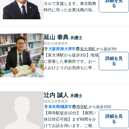
詳細を見
タルで支援します。東京勤務
る
時代に培った企業法務の知見
と中小企業診断士としての経
営の知見のシナジーで、徳島
の中小企業を中心に支援しま
す。
延山 泰典
弁護士
和佐法律事務所
大阪府
泉大津市
泉大津駅
から徒歩3分
|
【泉大津駅から徒歩3分】地域
詳細を見
に密着した事務所です。お一
る
人おひとりのお気持ちに寄り
添います。https://kazusa-law.
com/
辻内 誠人
弁護士
橿原法律事務所
奈良県
橿原市
岡寺駅
から徒歩10分
|
【岡寺駅徒歩10分】【夜間／
詳細を見
休日対応可能】まず時間をか
る
けてお話を伺います。ご相談