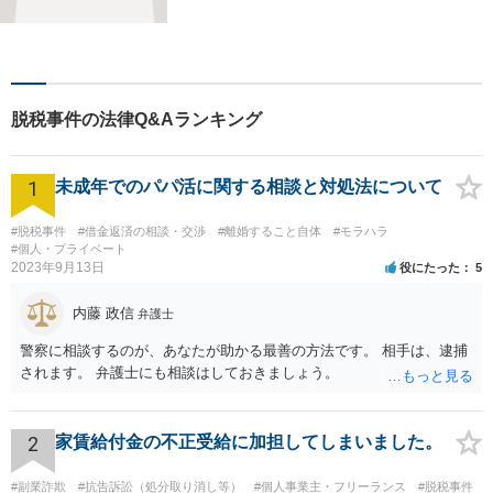
者の思いを十分お聞きし、そ
の実現に向けてサポートいた
します。【地域に根ざした弁
護士】地域密着型のアットホ
ームなリーガルサービスをご
脱税事件の法律Q&Aランキング
提供させていただきます。
1
未成年でのパパ活に関する相談と対処法について
#脱税事件
#借金返済の相談・交渉
#離婚すること自体
#モラハラ
#個人・プライベート
2023年9月13日
役にたった
5
内藤 政信
弁護士
警察に相談するのが、あなたが助かる最善の方法です。 相手は、逮捕
されます。 弁護士にも相談はしておきましょう。
2
家賃給付金の不正受給に加担してしまいました。
#副業詐欺
#抗告訴訟（処分取り消し等）
#個人事業主・フリーランス
#脱税事件