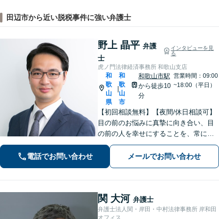
田辺市から近い脱税事件に強い弁護士
野上 晶平
弁護
インタビューを見
る
士
虎ノ門法律経済事務所 和歌山支店
和
和
和歌山市駅
営業時間：09:00
歌
歌
~18:00（平日）
から徒歩10
|
山
山
分
県
市
【初回相談無料】【夜間/休日相談可】
目の前のお悩みに真摯に向き合い、目
の前の人を幸せにすることを、常にこ
ころがけています。法律と実務を熟知
した弁護士が、一刻も早い解決を目指
電話でお問い合わせ
メールでお問い合わせ
します。お困りの方は、お気軽にご相
談ください。
関 大河
弁護士
弁護士法人関・岸田・中村法律事務所 岸和田
オフィス