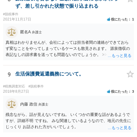
ず、差し引かれた状態で振り込まれる
#脱税事件
2021年11月17日
役にたった
1
匿名A
弁護士
真相はわかりませんが、会社によっては担当者間の連絡ができておら
ず変なことをやってしまっているケースも散見されます。 源泉徴収の
表記なしの請求書を送っても問題ないのでしょうか。 >>違法というこ
とはありませんので問題はありません。確定申告をされる際に、請求
書の金額や記載と振込額がズレているのでややこしい瞬間は生じるよ
うに思いますが、間違えず記帳できるのであれば同じく問題はありま
9
生活保護費返還義務について。
せん。 相手方との関係性にもよりますが、一度相手方の担当者や上司
にしっかりと確認してみても良いかもしれません。
#税務調査対応
#脱税事件
2018年8月27日
役にたった
3
内藤 政信
弁護士
残念ながら、話が見えないですね。 いくつかの重要な話があるようで
すが、詳細不明 ですね。 みな関連しているようなので、地元の先生に
じっくり お話された方がいいでしょう。