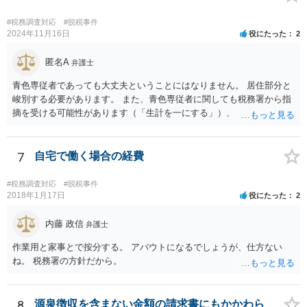
合もあります。 高額なものでもない限り単なる無申告だけでは直ちに
逮捕されないとは思います。
#税務調査対応
#脱税事件
2024年11月16日
役にたった
2
匿名A
弁護士
青色専従者であっても大丈夫ということにはなりません。 居住部分と
峻別する必要があります。 また、青色専従者に関しても税務署から指
摘を受ける可能性があります（「生計を一にする」）。
7
自宅で働く場合の経費
#税務調査対応
#脱税事件
2018年1月17日
役にたった
2
内藤 政信
弁護士
作業用と家事とで按分する。 アバウトになるでしょうが、仕方ない
ね。 税務署の方針だから。
8
源泉徴収を含まない金額の請求書にもかかわら