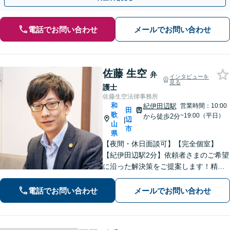
電話でお問い合わせ
メールでお問い合わせ
佐藤 生空
弁
インタビューを
見る
護士
佐藤生空法律事務所
和
紀伊田辺駅
営業時間：10:00
田
歌
~19:00（平日）
から徒歩2分
辺
|
山
市
県
【夜間・休日面談可】【完全個室】
【紀伊田辺駅2分】依頼者さまのご希望
に沿った解決策をご提案します！精神
面への配慮も大切に【交通事故】示談
交渉の豊富な経験を活かし、賠償金の
電話でお問い合わせ
メールでお問い合わせ
増額を目指します【相続問題】不動産
鑑定士等と連携し、最良の相続実現に
向けサポート