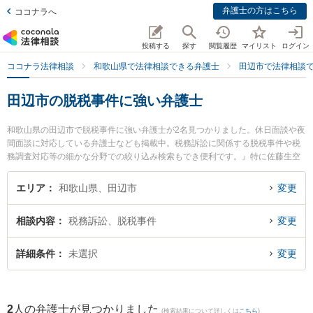
弁護士の方はこちら
ココナラへ
投稿する
探す
閲覧履歴
マイリスト
ログイン
ココナラ法律相談
和歌山県で法律相談できる弁護士
田辺市で法律相談
田辺市の脱税事件に強い弁護士
和歌山県の田辺市で脱税事件に強い弁護士が2名見つかりました。休日面談や夜
間面談に対応している弁護士なども掲載中。税務訴訟に関係する脱税事件や税
務調査対応等の細かな分野での絞り込み検索もでき便利です。』特に佐藤生空
法律事務所の佐藤 生空弁護士やあおい法律事務所の岡田 政和弁護士のプロフィ
ール情報や弁護士費用、強みなどが注目されています。『田辺市で土日や夜間
エリア
和歌山県、田辺市
変更
に発生した脱税事件のトラブルを今すぐに弁護士に相談したい』『脱税事件の
トラブル解決の実績豊富な近くの弁護士を検索したい』『初回相談無料で脱税
相談内容
税務訴訟、脱税事件
変更
事件を法律相談できる田辺市内の弁護士に相談予約したい』などでお困りの相
談者さんにおすすめです。
詳細条件
未選択
変更
2
人の弁護士が見つかりました
(検索結果について詳しくは
こちら
)