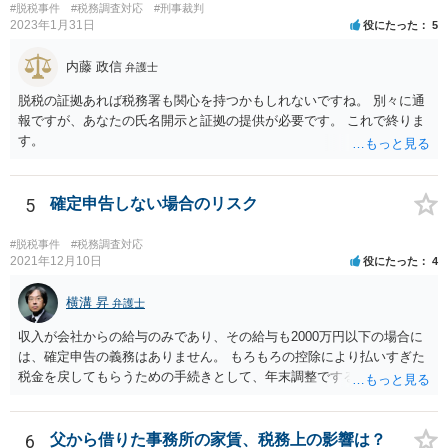
#脱税事件
#税務調査対応
#刑事裁判
2023年1月31日
役にたった
5
内藤 政信
弁護士
脱税の証拠あれば税務署も関心を持つかもしれないですね。 別々に通
報ですが、あなたの氏名開示と証拠の提供が必要です。 これで終りま
す。
5
確定申告しない場合のリスク
#脱税事件
#税務調査対応
2021年12月10日
役にたった
4
横溝 昇
弁護士
収入が会社からの給与のみであり、その給与も2000万円以下の場合に
は、確定申告の義務はありません。 もろもろの控除により払いすぎた
税金を戻してもらうための手続きとして、年末調整でするのか、確定
申告でするのか、ということになります。 そうではなく、確定申告を
する義務がある場合で確定申告をしなかった場合には、税務署の調査
等があり、本来払うべき税金にプラスして加算税の処分を科される場
6
父から借りた事務所の家賃、税務上の影響は？