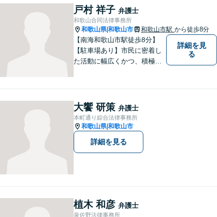
戸村 祥子
弁護士
和歌山合同法律事務所
和歌山県
和歌山市
和歌山市駅
から徒歩8分
|
【南海和歌山市駅徒歩8分】
詳細を見
【駐車場あり】市民に密着し
る
た活動に幅広くかつ、積極的
に取り組んでいます。離婚問
題／相続問題／刑事事件／借
金問題／労働問題など、幅広
く対応可能。【地域に根ざし
大饗 研策
弁護士
た弁護士】法律トラブルでお
本町通り綜合法律事務所
悩みの方は、お気軽にご相談
和歌山県
和歌山市
|
ください。
詳細を見る
植木 和彦
弁護士
泉佐野法律事務所