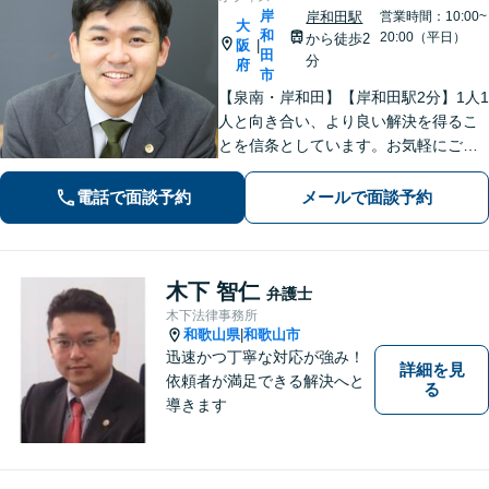
岸
岸和田駅
営業時間：10:00~
大
和
20:00（平日）
から徒歩2
阪
|
田
分
府
市
【泉南・岸和田】【岸和田駅2分】1人1
人と向き合い、より良い解決を得るこ
とを信条としています。お気軽にご相
談下さい。
電話で面談予約
メールで面談予約
木下 智仁
弁護士
木下法律事務所
和歌山県
和歌山市
|
迅速かつ丁寧な対応が強み！
詳細を見
依頼者が満足できる解決へと
る
導きます