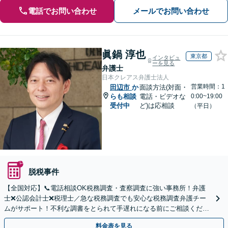
電話でお問い合わせ
メールでお問い合わせ
眞鍋 淳也
東京都
インタビュ
ーを見る
弁護士
日本クレアス弁護士法人
営業時間：1
田辺市
か
面談方法(対面・
らも相談
電話・ビデオな
0:00~19:00
受付中
ど)は応相談
（平日）
脱税事件
【全国対応】📞電話相談OK税務調査・査察調査に強い事務所！弁護
士❌公認会計士❌税理士／急な税務調査でも安心な税務調査弁護チー
ムがサポート！不利な調書をとられて手遅れになる前にご相談くださ
い。
料金表を見る