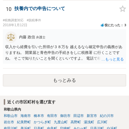
10
扶養内での申告について
#税務調査対応
#脱税事件
2018年1月12日
役にたった
3
内藤 政信
弁護士
収入から経費を引いた所得が３８万を 越えるなら確定申告の義務があ
りますね。 開業届と青色申告の手続きをしに税務署 に行くことです
ね。 そこで知りたいことを聞くといいですよ。 電話で相談にいくこと
を伝えてからいくと いいでしょう。
もっとみる
近くの市区町村を選び直す
和歌山県内
和歌山市
海南市
橋本市
有田市
御坊市
田辺市
新宮市
紀の川市
岩出市
紀美野町
かつらぎ町
九度山町
高野町
湯浅町
広川町
有田川町
美浜町
日高町
由良町
印南町
みなべ町
日高川町
白浜町