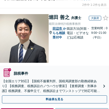
2件中 1-2件を表示
堀田 善之
弁護士
大阪府
堀田法律特許税務事務所
営業時間：0
田辺市
か
面談方法(対面・
らも相談
電話・ビデオな
9:00~21:00
受付中
ど)は応相談
（平日）
脱税事件
【全国エリア対応】【国税不服審判所、国税局調査部の勤務経験あ
り】【税務調査、税務訴訟のノウハウが豊富】【査察調査・刑事弁
護】税務調査、不服申立て、税務訴訟までワンストップで対応可能！
事業承継にも対応【休日・夜間相談可】
料金表を見る