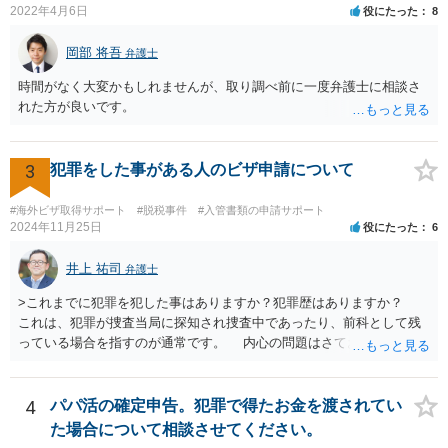
2022年4月6日
役にたった
8
岡部 将吾
弁護士
時間がなく大変かもしれませんが、取り調べ前に一度弁護士に相談さ
れた方が良いです。
3
犯罪をした事がある人のビザ申請について
#海外ビザ取得サポート
#脱税事件
#入管書類の申請サポート
2024年11月25日
役にたった
6
井上 祐司
弁護士
>これまでに犯罪を犯した事はありますか？犯罪歴はありますか？
これは、犯罪が捜査当局に探知され捜査中であったり、前科として残
っている場合を指すのが通常です。 内心の問題はさておき、ご質問
の状況であれば「いいえ」と回答するのがセオリーかと思います。
4
パパ活の確定申告。犯罪で得たお金を渡されてい
た場合について相談させてください。