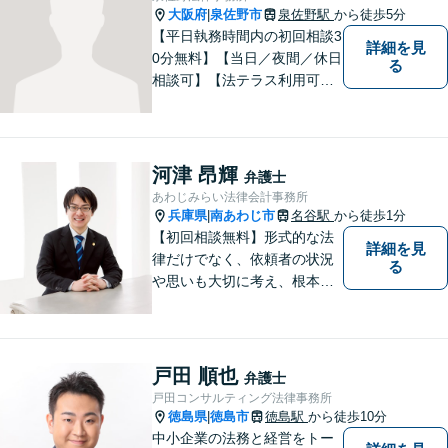
大阪府
泉佐野市
泉佐野駅
から徒歩5分
|
【平日執務時間内の初回相談3
詳細を見
0分無料】【当日／夜間／休日
る
相談可】【法テラス利用可】
南海本線泉佐野駅より徒歩約5
分。
河津 昂輝
弁護士
あわじみらい法律会計事務所
兵庫県
南あわじ市
名谷駅
から徒歩1分
|
【初回相談無料】形式的な法
詳細を見
律だけでなく、依頼者の状況
る
や思いも大切に考え、根本的
なトラブル解決を目指して全
力で取り組んでいます。 相談
者の立場に寄り添い、一人ひ
とりに合ったサポートを心が
戸田 順也
弁護士
けています。【夜間・休日相
戸田コンサルティング法律事務所
談可能】【オンライン出張相
徳島県
徳島市
徳島駅
から徒歩10分
|
談可】
中小企業の法務と経営をトー