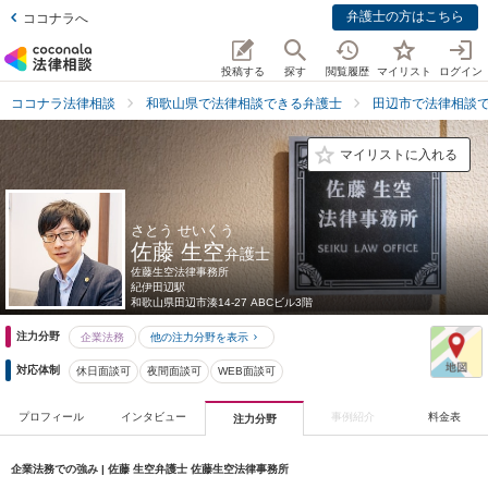
弁護士の方はこちら
ココナラへ
投稿する
探す
閲覧履歴
マイリスト
ログイン
ココナラ法律相談
和歌山県で法律相談できる弁護士
田辺市で法律相談
マイリストに入れる
さとう せいくう
佐藤 生空
弁護士
佐藤生空法律事務所
紀伊田辺駅
和歌山県
田辺市湊14-27 ABCビル3階
注力分野
企業法務
他の注力分野を表示
対応体制
休日面談可
夜間面談可
WEB面談可
プロフィール
インタビュー
事例紹介
料金表
注力分野
企業法務での強み | 佐藤 生空弁護士 佐藤生空法律事務所