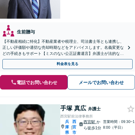
生前贈与
【不動産相続に特化】不動産業者や税理士、司法書士等とも連携し、
正しい評価額や適切な売却時期などをアドバイスします。名義変更な
どの手続きもサポート【ミスのない公正証書遺言】弁護士が法的な観
点から遺言書を作成します。
料金表を見る
電話でお問い合わせ
メールでお問い合わせ
手塚 真広
弁護士
西宮駅前法律事務所
兵
西
西宮駅
か
営業時間：09:30~1
庫
宮
|
8:00（平日）
ら徒歩1分
県
市