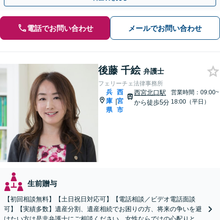
電話でお問い合わせ
メールでお問い合わせ
後藤 千絵
弁護士
フェリーチェ法律事務所
兵
西
西宮北口駅
営業時間：09:00~
庫
宮
|
18:00（平日）
から徒歩5分
県
市
生前贈与
【初回相談無料】【土日祝日対応可】【電話相談／ビデオ電話面談
可】【実績多数】遺産分割、遺産相続でお困りの方、将来の争いを避
けたい方は是非弁護士にご相談ください。女性ならではの心配りと交