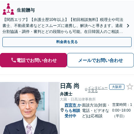
生前贈与
【関西エリア】【弁護士歴10年以上】【初回相談無料】税理士や司法
書士、不動産業者などとスムーズに連携し、解決へと導きます。遺産
分割協議・調停・審判とどの段階からも可能。在日韓国人のご相談も
対応しております【休日・夜間相談可】
料金表を見る
電話でお問い合わせ
メールでお問い合わせ
日髙 尚
大阪府
インタビュー
を見る
弁護士
大園・日髙法律事務所
営業時間：1
西宮市
か
面談方法(対面・
らも相談
電話・ビデオな
0:00~18:00
受付中
ど)は応相談
（平日）