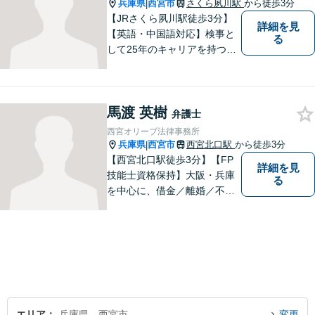
ご相談ください。
兵庫県
西宮市
さくら夙川駅
から徒歩3分
|
【JRさくら夙川駅徒歩3分】
詳細を見
【英語・中国語対応】検事と
る
して25年のキャリアを持つ弁
護士。刑事・民事ともに対応
可能！阪神間を中心に、お困
りの方を解決へと導いてまい
馬渡 英樹
ります。まずはご相談へお越
弁護士
しください【完全個室対応】
西宮オリーブ法律事務所
兵庫県
西宮市
西宮北口駅
から徒歩3分
|
【西宮北口駅徒歩3分】【FP
詳細を見
技能士資格保持】大阪・兵庫
る
を中心に、借金／離婚／不動
産／相続など幅広いお困りご
とを解決する弁護士です。相
談にいらっしゃる全ての方に
丁寧な対応、アドバイスをさ
せていただきます。
エリア
兵庫県、西宮市
変更