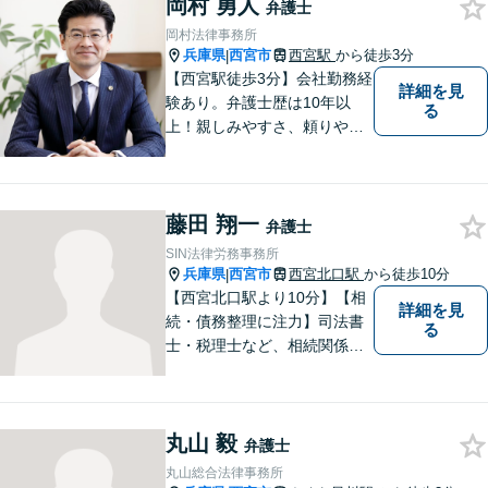
岡村 勇人
励んで参ります。
弁護士
岡村法律事務所
兵庫県
西宮市
西宮駅
から徒歩3分
|
【西宮駅徒歩3分】会社勤務経
詳細を見
験あり。弁護士歴は10年以
る
上！親しみやすさ、頼りやす
さを大切にしています。お困
りごとがあれば、お気軽にご
相談ください。【初回３０分
藤田 翔一
面談無料】
弁護士
SIN法律労務事務所
兵庫県
西宮市
西宮北口駅
から徒歩10分
|
【西宮北口駅より10分】【相
詳細を見
続・債務整理に注力】司法書
る
士・税理士など、相続関係に
強い他の専門家とも連携した
サポートが可能です。また、
高齢者施設・介護事業者を対
丸山 毅
象とした、法律サービスを提
弁護士
供しております。お気軽に、
丸山総合法律事務所