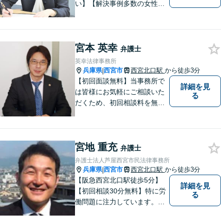
い】【解決事例多数の女性弁
護士】離婚、相続などの家庭
に関する問題の解決を得意と
する弁護士です。兵庫県内、
宮本 英幸
神戸・西宮・尼崎・芦屋でお
弁護士
困りの女性はぜひご相談くだ
英幸法律事務所
さい。【完全個室・お子様も
兵庫県
西宮市
西宮北口駅
から徒歩3分
|
歓迎】
【初回面談無料】当事務所で
詳細を見
は皆様にお気軽にご相談いた
る
だくため、初回相談料を無料
にしています。【西宮北口駅
徒歩３分】交通事故／相続問
題／労働問題／企業法務／男
宮地 重充
女問題／建築問題など、貴方
弁護士
にとって最善の解決に向けて
弁護士法人芦屋西宮市民法律事務所
尽力します。【当日／夜間対
兵庫県
西宮市
西宮北口駅
から徒歩3分
|
応可】
【阪急西宮北口駅徒歩5分】
詳細を見
【初回相談30分無料】特に労
る
働問題に注力しています。残
業代、労災事故、不当解雇等