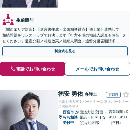
生前贈与
【関西エリア対応】【遺言書作成・出張相談対応】他士業と連携して
相続問題をワンストップで解決します「行方不明の相続人調査もお任
せください」遺産分割／相続放棄／相続人調査／遺留分侵害額請求／
登記など【休日・夜間面談可】【分割払い対応】
料金表を見る
電話でお問い合わせ
メールでお問い合わせ
徳安 勇佑
弁護士
京都府
弁護士法人富士パートナーズ 富士パートナー
ズ法律事務所
営業時間：0
西宮市
か
面談方法(対面・
らも相談
電話・ビデオな
9:00~19:00
受付中
ど)は応相談
（平日）