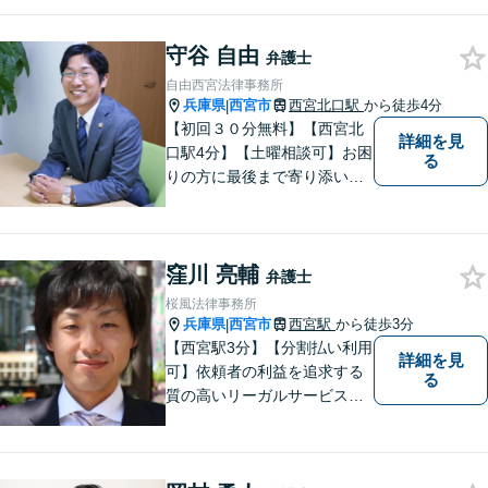
の問題でお困りの方はぜひお
気軽にご相談ください。また
守谷 自由
民事事件，家事事件，刑事事
弁護士
件も幅広く取り扱っておりま
自由西宮法律事務所
す。
兵庫県
西宮市
西宮北口駅
から徒歩4分
|
【初回３０分無料】【西宮北
詳細を見
口駅4分】【土曜相談可】お困
る
りの方に最後まで寄り添い、
一番良い解決になるよう一緒
に考えます。離婚（調停・慰
謝料請求・別居）、相続（遺
窪川 亮輔
産分割・相続放棄）、交通事
弁護士
故（保険会社との交渉）ご相
桜風法律事務所
談ください【カード・Paypay
兵庫県
西宮市
西宮駅
から徒歩3分
|
決済可】
【西宮駅3分】【分割払い利用
詳細を見
可】依頼者の利益を追求する
る
質の高いリーガルサービスを
提供させていただいておりま
す。豊富な経験にに基づい
て、適切な損害賠償の実現に