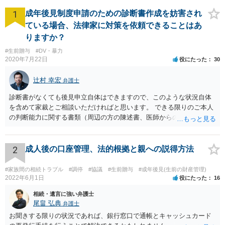
1
成年後見制度申請のための診断書作成を妨害され
ている場合、法律家に対策を依頼できることはあ
りますか？
#生前贈与
#DV・暴力
2020年7月22日
役にたった
30
辻村 幸宏
弁護士
診断書がなくても後見申立自体はできますので、このような状況自体
を含めて家裁とご相談いただければと思います。 できる限りのご本人
の判断能力に関する書類（周辺の方の陳述書、医師からの聴取書等）
を整え、家裁の鑑定を経る前提で鑑定費用の予納金を用意し、申立て
をしていただければそこから先は進むのではないかと存じます。 ま
た、Aさんの意向を酌みすぎるあまりに後見申立ができない状況にして
2
成人後の口座管理、法的根拠と親への説得方法
いる施設の問題もありますので、当該地域の地域包括支援センターに
ご相談されるのもひとつの方法です。
#家族間の相続トラブル
#調停
#協議
#生前贈与
#成年後見(生前の財産管理)
2022年6月1日
役にたった
16
相続・遺言に強い弁護士
尾畠 弘典
弁護士
お聞きする限りの状況であれば、銀行窓口で通帳とキャッシュカード