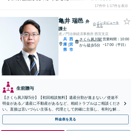
17件中 1-17件を表示
亀井 瑞邑
弁
インタビューを
見る
護士
虎ノ門法律経済事務所 西宮支店
兵
西
さくら夙川駅
営業時間：10:00
庫
宮
|
~17:00（平日）
から徒歩5分
県
市
生前贈与
【さくら夙川駅5分】【初回相談無料】遺産分割が進まない／使途不
明金がある／遺産に不動産があるなど、相続トラブルはご相談くださ
い。直接は言いづらい主張も、代理として的確に主張し、有利な解決
を目指します【他士業連携で登記・税もワンストップ対応】
料金表を見る