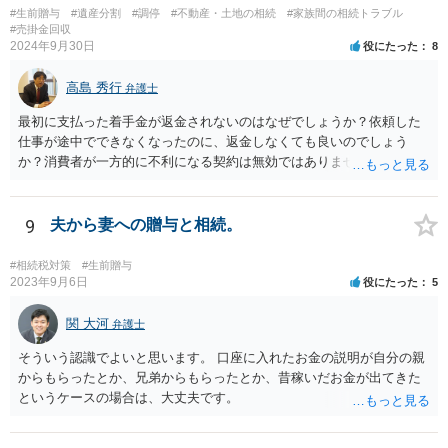
#生前贈与
#遺産分割
#調停
#不動産・土地の相続
#家族間の相続トラブル
#売掛金回収
2024年9月30日
役にたった
8
高島 秀行
弁護士
最初に支払った着手金が返金されないのはなぜでしょうか？依頼した
仕事が途中でできなくなったのに、返金しなくても良いのでしょう
か？消費者が一方的に不利になる契約は無効ではありませんか？
着手金は、前の弁護士が倒れるまでにやった仕事に応じて清算する義
務があると思います。 倒れた弁護士が所属する弁護士会に相談さ
れた方がよいと思います。 倒れた弁護士は脳梗塞で倒れたようで
9
夫から妻への贈与と相続。
すが、 判断能力があり、復代理を倒れた弁護士の判断で復代理を
選任したのか 即ち、復代理人の選任は有効なのかという問題もあ
#相続税対策
#生前贈与
ると思います。
2023年9月6日
役にたった
5
関 大河
弁護士
そういう認識でよいと思います。 口座に入れたお金の説明が自分の親
からもらったとか、兄弟からもらったとか、昔稼いだお金が出てきた
というケースの場合は、大丈夫です。