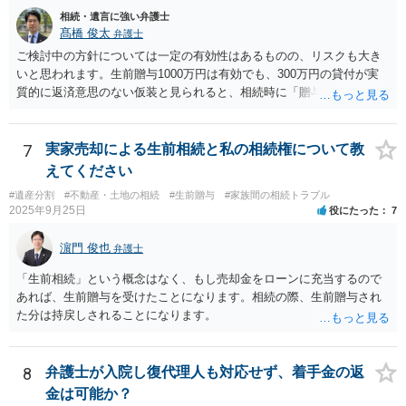
相続・遺言に強い弁護士
髙橋 俊太
弁護士
ご検討中の方針については一定の有効性はあるものの、リスクも大き
いと思われます。生前贈与1000万円は有効でも、300万円の貸付が実
質的に返済意思のない仮装と見られると、相続時に「贈与」と評価さ
れ、子から遺留分侵害額請求を受ける可能性があります。 その他の方
法として考えられるものとしては、 ①信託（家族信託・目的信託） 財
産を信託口に移し、受託者（信頼できる友人や専門職）に管理させ、
7
実家売却による生前相続と私の相続権について教
・生存中はあなたの生活費・介護費に優先充当 ・残余を友人や慈善団
えてください
体へ と使途を厳格に指定。相続ではなく信託帰属になるため、子の関
#遺産分割
#不動産・土地の相続
#生前贈与
#家族間の相続トラブル
与を大きく排除できます。 ②遺言＋生命保険の組合せ 生活資金は手元
2025年9月25日
役にたった
7
に残し、余剰資金で受取人を友人・団体にした保険を活用。保険金は
相続財産とは別枠で、遺留分対策にも有効と思われます。 ③負担付死
濵門 俊也
弁護士
因贈与 「介護・見守り等を条件に、死亡時に財産を渡す」契約。条件
不履行なら無効にでき、老後の安心を担保できます。 ④ 寄附予約＋解
「生前相続」という概念はなく、もし売却金をローンに充当するので
除条件 慈善団体への寄附を予約しつつ、資金不足時は解除できる条項
あれば、生前贈与を受けたことになります。相続の際、生前贈与され
を設定。 などがあり得るかと思われます。
た分は持戻しされることになります。
8
弁護士が入院し復代理人も対応せず、着手金の返
金は可能か？