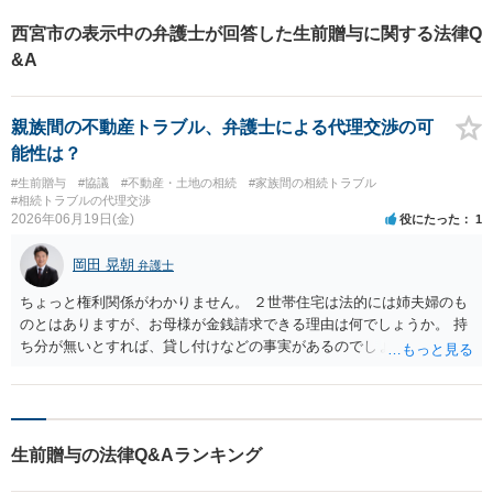
西宮市の表示中の弁護士が回答した生前贈与に関する法律Q
&A
親族間の不動産トラブル、弁護士による代理交渉の可
能性は？
#生前贈与
#協議
#不動産・土地の相続
#家族間の相続トラブル
#相続トラブルの代理交渉
2026年06月19日(金)
役にたった
1
岡田 晃朝
弁護士
ちょっと権利関係がわかりません。 ２世帯住宅は法的には姉夫婦のも
のとはありますが、お母様が金銭請求できる理由は何でしょうか。 持
ち分が無いとすれば、貸し付けなどの事実があるのでしょうか。その
請求事由次第では無いかと思います。
生前贈与の法律Q&Aランキング