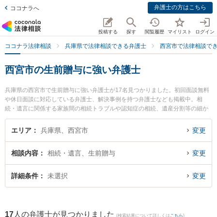
弁護士の方はこちら
ココナラへ
投稿する
探す
閲覧履歴
マイリスト
ログイン
ココナラ法律相談
兵庫県で法律相談できる弁護士
西宮市で法律相談で
西宮市の生前贈与に強い弁護士
兵庫県の西宮市で生前贈与に強い弁護士が17名見つかりました。初回面談無料
や休日面談に対応している弁護士、解決事例を持つ弁護士なども掲載中。相
続・遺言に関係する家族間の相続トラブルや認知症の相続、遺産分割等の細か
な分野での絞り込み検索もでき便利です。特に虎ノ門法律経済事務所 西宮支店
の亀井 瑞邑弁護士や弁護士法人芦屋西宮市民法律事務所の関本 龍志弁護士、フ
エリア
兵庫県、西宮市
変更
ェリーチェ法律事務所の後藤 千絵弁護士のプロフィール情報や弁護士費用、強
みなどが注目されています。『西宮市で土日や夜間に発生した生前贈与のトラ
相談内容
相続・遺言、生前贈与
変更
ブルを今すぐに弁護士に相談したい』『生前贈与のトラブル解決の実績豊富な
近くの弁護士を検索したい』『初回相談無料で生前贈与を法律相談できる西宮
市内の弁護士に相談予約したい』などでお困りの相談者さんにおすすめです。
詳細条件
未選択
変更
17
人の弁護士が見つかりました
(検索結果について詳しくは
こちら
)