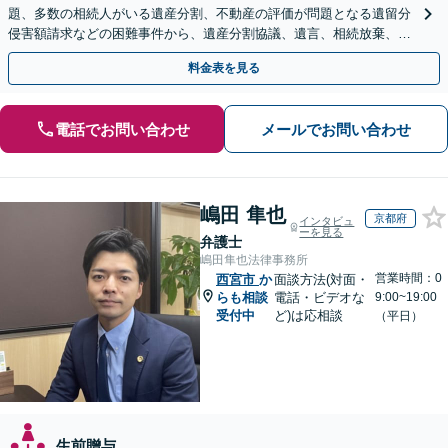
題、多数の相続人がいる遺産分割、不動産の評価が問題となる遺留分
侵害額請求などの困難事件から、遺産分割協議、遺言、相続放棄、使
途不明金の調査まで、全般の経験豊富【JR草津駅2分】
料金表を見る
電話でお問い合わせ
メールでお問い合わせ
嶋田 隼也
京都府
インタビュ
ーを見る
弁護士
嶋田隼也法律事務所
営業時間：0
西宮市
か
面談方法(対面・
らも相談
電話・ビデオな
9:00~19:00
受付中
ど)は応相談
（平日）
生前贈与