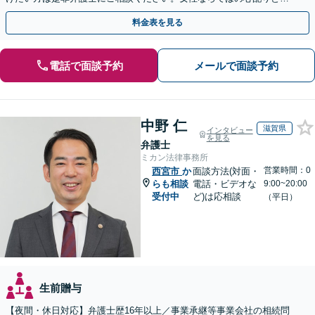
渉力であなたの希望に寄り添います。
料金表を見る
電話で面談予約
メールで面談予約
中野 仁
滋賀県
インタビュー
を見る
弁護士
ミカン法律事務所
営業時間：0
西宮市
か
面談方法(対面・
らも相談
電話・ビデオな
9:00~20:00
受付中
ど)は応相談
（平日）
生前贈与
【夜間・休日対応】弁護士歴16年以上／事業承継等事業会社の相続問