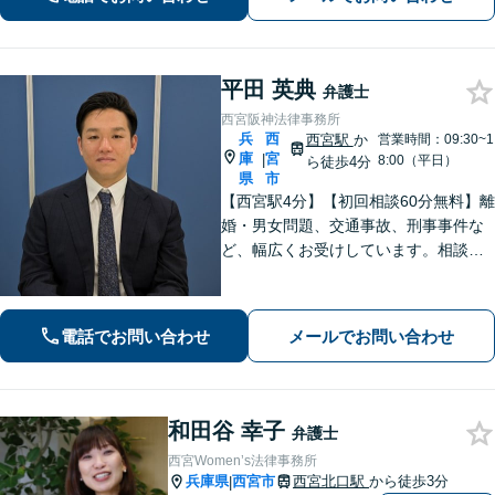
相談無料】
平田 英典
弁護士
西宮阪神法律事務所
兵
西
西宮駅
か
営業時間：09:30~1
庫
宮
|
8:00（平日）
ら徒歩4分
県
市
【西宮駅4分】【初回相談60分無料】離
婚・男女問題、交通事故、刑事事件な
ど、幅広くお受けしています。相談者
さまに安心感を与えられるよう、専門
用語を噛み砕いて丁寧に説明すること
を心がけています。ぜひご相談くださ
電話でお問い合わせ
メールでお問い合わせ
い。【休日・夜間面談可】【WEB面談
可】
和田谷 幸子
弁護士
西宮Women’s法律事務所
兵庫県
西宮市
西宮北口駅
から徒歩3分
|