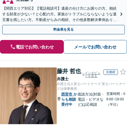
【関西エリア対応】【電話相談可】遺産の分け方にお困りの方。相続
する財産が少ない？と心配の方。家族がトラブルにならないような遺
言書を残したい方。不動産がらみの相続、その他多数解決事例あり。
親身に対応します【夜間・休日面談】【初回相談無料】
料金表を見る
電話でお問い合わせ
メールでお問い合わせ
藤井 哲也
京都府
インタビュ
ーを見る
弁護士
弁護士法人富士パートナーズ 富士パートナー
ズ法律事務所
営業時間：0
西宮市
か
面談方法(対面・
らも相談
電話・ビデオな
9:00~18:00
受付中
ど)は応相談
（平日）