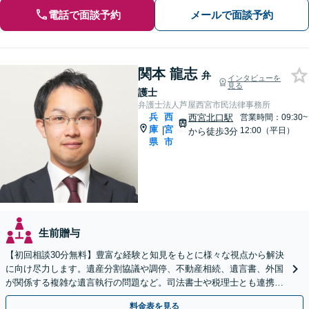
電話で面談予約
メールで面談予約
関本 龍志
弁
インタビューを
見る
護士
弁護士法人芦屋西宮市民法律事務所
兵
西
西宮北口駅
営業時間：09:30~
庫
宮
|
12:00（平日）
から徒歩3分
県
市
生前贈与
【初回相談30分無料】豊富な経験と知見をもとに様々な視点から解決
に向け尽力します。遺産分割協議や調停、不動産相続、遺言書、外国
が関係する複雑な遺言執行の問題など。司法書士や税理士とも連携
し、円滑な解決を【西宮北口駅3分】【オンライン面談可】
料金表を見る