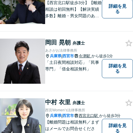
【西宮北口駅徒歩3分】【離婚
詳細を見
相談は初回無料】【解決実績
る
多数】離婚・男女問題のあら
ゆる分野で多くの解決実績あ
り。丁寧できめ細やかな対応
で、満足度の高い解決を目指
岡田 晃朝
します。【土日祝日・夜間の
弁護士
ご相談も対応可】【完全個室
あさがお法律事務所
／お子様同伴でも大丈夫で
兵庫県
西宮市
今津駅
から徒歩1分
|
す】
「土日夜間相談対応」「民事
詳細を見
専門」「借金相談無料」
る
中村 衣里
弁護士
西宮Women’s法律事務所
兵庫県
西宮市
西宮北口駅
から徒歩3分
|
【離婚問題は相談無料／まず
詳細を見
はメールでお問合せくださ
る