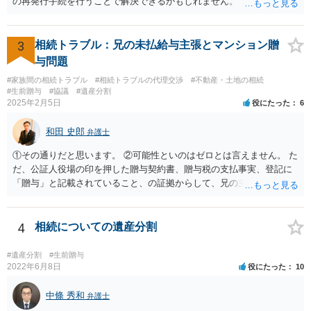
の再発行手続を行うことで解決できるかもしれません。
3
相続トラブル：兄の未払給与主張とマンション贈
与問題
#家族間の相続トラブル
#相続トラブルの代理交渉
#不動産・土地の相続
#生前贈与
#協議
#遺産分割
2025年2月5日
役にたった
6
和田 史郎
弁護士
①その通りだと思います。 ②可能性といのはゼロとは言えません。 た
だ、公証人役場の印を押した贈与契約書、贈与税の支払事実、登記に
「贈与」と記載されていること、の証拠からして、兄の主張は通らな
いようには思います。 ③④その通りだと思います。 話し合いで折り合
わなければ、遺産分割調停を申し立てて進めるのがベターのような気
がしますね。
4
相続についての遺産分割
#遺産分割
#生前贈与
2022年6月8日
役にたった
10
中條 秀和
弁護士