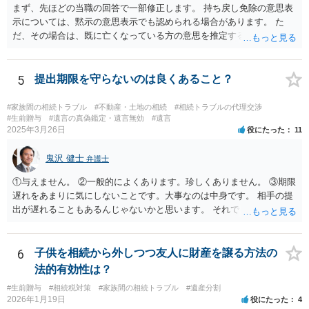
まず、先ほどの当職の回答で一部修正します。 持ち戻し免除の意思表
示については、黙示の意思表示でも認められる場合があります。 た
だ、その場合は、既に亡くなっている方の意思を推定することになり
ますので、なかなか立証のハードルは高いと思われます。それゆえ、
持ち戻し免除の意思表示は書面で明確にしておいていただくべきとい
う結論は変わりません。 誤解を与えるような回答でした。失礼しまし
5
提出期限を守らないのは良くあること？
た。 文言については、「〇〇に対する生前贈与による特別受益の持ち
戻しをすべて免除する」というのがオーソドックスなものですが、ご
#家族間の相続トラブル
#不動産・土地の相続
#相続トラブルの代理交渉
心配ならば、弁護士のところに行って、特別受益となりそうな贈与に
#生前贈与
#遺言の真偽鑑定・遺言無効
#遺言
2025年3月26日
役にたった
11
ついて説明した上で、適切な文言についてご相談してみてはいかがで
しょうか。
鬼沢 健士
弁護士
①与えません。 ②一般的によくあります。珍しくありません。 ③期限
遅れをあまりに気にしないことです。大事なのは中身です。 相手の提
出が遅れることもあるんじゃないかと思います。 それでもあなた有利
にはなりません。
6
子供を相続から外しつつ友人に財産を譲る方法の
法的有効性は？
#生前贈与
#相続税対策
#家族間の相続トラブル
#遺産分割
2026年1月19日
役にたった
4