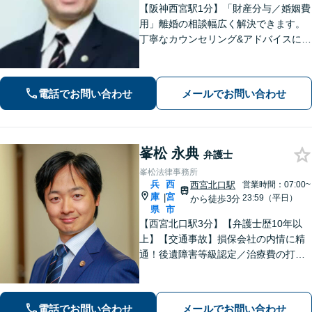
【阪神西宮駅1分】「財産分与／婚姻費
用」離婚の相談幅広く解決できます。
丁寧なカウンセリング&アドバイスに定
評あり。「親権や養育費で妥協したく
ない」などに対応。借金や労働問題な
どにも幅広く対応できます【休日・夜
電話でお問い合わせ
メールでお問い合わせ
間相談可能】24時間メール受付
峯松 永典
弁護士
峯松法律事務所
兵
西
西宮北口駅
営業時間：07:00~
庫
宮
|
23:59（平日）
から徒歩3分
県
市
【西宮北口駅3分】【弁護士歴10年以
上】【交通事故】損保会社の内情に精
通！後遺障害等級認定／治療費の打ち
切りなどご相談ください【離婚・男
女】DV・モラハラ事案に注力！交渉、
調停、裁判などお任せください【初回
電話でお問い合わせ
メールでお問い合わせ