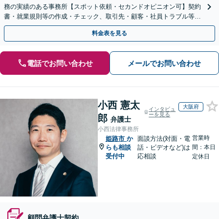
務の実績のある事務所【スポット依頼・セカンドオピニオン可】契約
書・就業規則等の作成・チェック、取引先・顧客・社員トラブル等、
お気軽にご相談ください【事前予約で休日・夜間対応】
料金表を見る
電話でお問い合わせ
メールでお問い合わせ
小西 憲太
大阪府
インタビュ
ーを見る
郎
弁護士
小西法律事務所
営業時
姫路市
か
面談方法(対面・電
らも相談
話・ビデオなど)は
間：本日
受付中
応相談
定休日
顧問弁護士契約