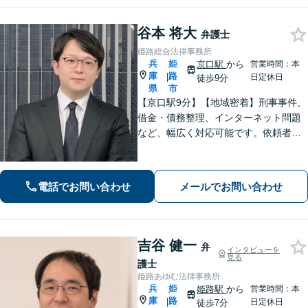
谷本 将大
弁護士
姫路総合法律事務所
兵
姫
京口駅
から
営業時間：本
庫
路
|
日定休日
徒歩9分
県
市
【京口駅9分】【地域密着】刑事事件、
借金・債務整理、インターネット問題
など、幅広く対応可能です。依頼者さ
まが抱える苦悩や苦しみにできる限り
寄り添い、丁寧かつ親身に対応いたし
ます。また、問題となっている背景事
電話でお問い合わせ
メールでお問い合わせ
情にも気を配り、根本的な解決を目指
します。
吉谷 健一
弁
インタビューを
見る
護士
姫路あゆむ法律事務所
兵
姫
姫路駅
から
営業時間：本
庫
路
|
日定休日
徒歩7分