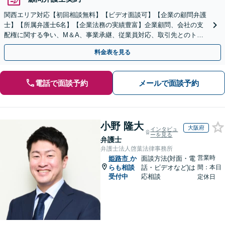
関西エリア対応【初回相談無料】【ビデオ面談可】【企業の顧問弁護
士】【所属弁護士6名】【企業法務の実績豊富】企業顧問、会社の支
配権に関する争い、M＆A、事業承継、従業員対応、取引先とのトラ
ブル、債権回収等につき豊富な対応実績
料金表を見る
電話で面談予約
メールで面談予約
小野 隆大
大阪府
インタビュ
ーを見る
弁護士
弁護士法人啓葉法律事務所
営業時
姫路市
か
面談方法(対面・電
らも相談
話・ビデオなど)は
間：本日
受付中
応相談
定休日