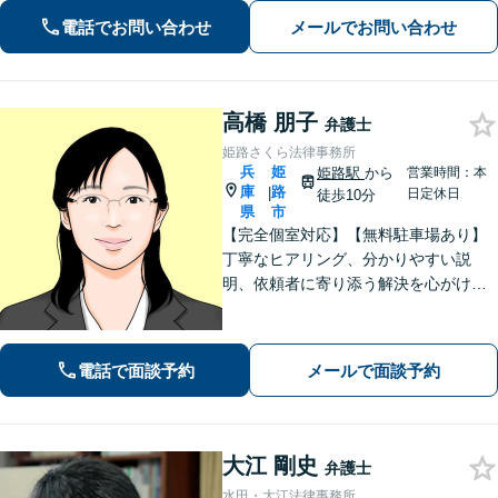
せんか？正しい知識で正当な権利を主
電話でお問い合わせ
メールでお問い合わせ
張します。【相続・遺言】遺言書作成
のサポートはお任せください。
高橋 朋子
弁護士
姫路さくら法律事務所
兵
姫
姫路駅
から
営業時間：本
庫
路
|
日定休日
徒歩10分
県
市
【完全個室対応】【無料駐車場あり】
丁寧なヒアリング、分かりやすい説
明、依頼者に寄り添う解決を心がけて
います。離婚事件、相続問題、犯罪被
害者支援の実績多数。不動産（明渡
し、賃料請求、区分所有等）に関する
電話で面談予約
メールで面談予約
問題についてもご相談下さい。
大江 剛史
弁護士
水田・大江法律事務所