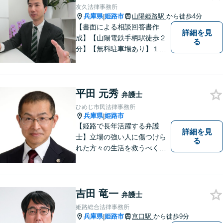
ていただけるよう尽力しま
友久法律事務所
す。遠慮なく相談してくださ
兵庫県
姫路市
山陽姫路駅
から徒歩4分
|
い。
【書面による相談回答書作
詳細を見
成】【山陽電鉄手柄駅徒歩２
る
分】【無料駐車場あり】１歩
踏み出すために、１人で抱え
込まずにご相談ください。
平田 元秀
弁護士
ひめじ市民法律事務所
兵庫県
姫路市
|
【姫路で長年活躍する弁護
詳細を見
士】立場の強い人に傷つけら
る
れた方々の生活を救うべく、
日々邁進しております。弁護
団事件にも精力的に取り組む
弁護士。お困りごとはなんで
もご相談ください。二人三脚
吉田 竜一
弁護士
で平穏な生活を取り戻しまし
姫路総合法律事務所
ょう。【Zoom・電話相談O
兵庫県
姫路市
京口駅
から徒歩9分
|