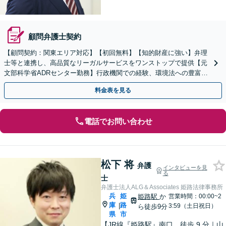
顧問弁護士契約
【顧問契約：関東エリア対応】【初回無料】【知的財産に強い】弁理
士等と連携し、高品質なリーガルサービスをワンストップで提供【元
文部科学省ADRセンター勤務】行政機関での経験、環境法への豊富な
知識を活かし、事業者さまの抱える問題を解決へ導きます
料金表を見る
電話でお問い合わせ
松下 将
弁護
インタビューを見
る
士
弁護士法人ALG＆Associates 姫路法律事務所
兵
姫
姫路駅
か
営業時間：00:00~2
庫
路
|
3:59（土日祝日）
ら徒歩9分
県
市
【JR線『姫路駅』南口、徒歩 9 分｜山