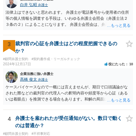
白井 弘昭
弁護士
法律上はできないと思われます。 弁護士が電話番号から使用者の住所
等の個人情報を調査する手段は、いわゆる弁護士会照会（弁護士法２
３条の２）によることになります。 弁護士会照会は、弁護士が事件を
受任した後に、事件のために必要な情報を調査する際、弁護士会を通
して質問をしてもらう制度で、弁護士会担当委員が当該質問が適正か
どうか、質問をして回答を得られる可能性があるか、などを吟味した
3
裁判官の心証を弁護士はどの程度把握できるの
上で、弁護士会名で質問をする制度です。 ですので、照会先もある程
か？
度安心して個人情報を開示しますし、もちろん、断られる場合もあり
#顧問弁護士契約
#契約書作成・リーガルチェック
ます。 一般的には、弁護士が依頼を受けて事件を調査する過程で用い
2024年12月17日
役にたった
10
られるものですが、法律上、「弁護士は、受任している事件につい
て、」と定められていますので、個人の事件（受任していない）はこ
企業法務に強い弁護士
の要件に当てはまらないことになります。 以上、ご参考まで。
髙橋 俊太
弁護士
ケースバイケースなので一概には言えませんが、期日で口頭議論がな
された際などの裁判官の代理人への釈明内容や頻度等から心証（ある
いは着眼点）を推測できる場合もあります。和解の局面になり、代理
人がそれぞれ交代で裁判官と話をする場合にはおおよその心証が示さ
れることもあります。
4
弁護士を雇われたが受任通知がない。数日で動く
のは普通か？
#顧問弁護士契約
#不祥事対応