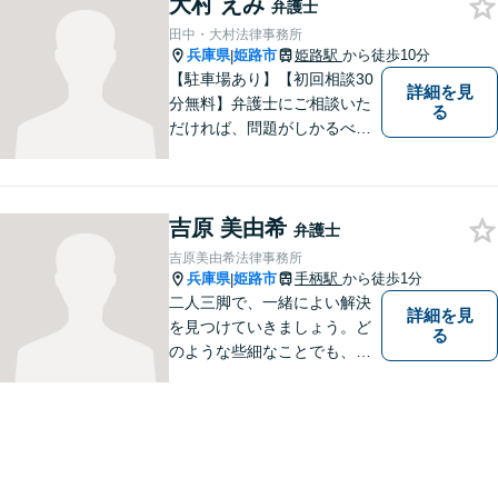
でサポートいたします。些細
大村 えみ
弁護士
なことでもお気軽にご相談く
田中・大村法律事務所
ださい。
兵庫県
姫路市
姫路駅
から徒歩10分
|
【駐車場あり】【初回相談30
詳細を見
分無料】弁護士にご相談いた
る
だければ、問題がしかるべき
方向に向かうよう、全力でサ
ポートさせていただきます。
もし法律問題でお困りでした
吉原 美由希
ら、お早めに弁護士にご相談
弁護士
ください。
吉原美由希法律事務所
兵庫県
姫路市
手柄駅
から徒歩1分
|
二人三脚で、一緒によい解決
詳細を見
を見つけていきましょう。ど
る
のような些細なことでも、ま
ずはご相談ください。