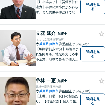
K】
【駐車場あり】【労働事件に
詳細を見
注力】事件の大小にかかわら
る
ず、また労働事件だけでなく
全ての事件について、引き受
けた事件は依頼者の目線で依
頼者とともに頑張っていきた
立花 隆介
いと考えています。 お気軽に
弁護士
ご相談ください。
ひめじ立花法律事務所
兵庫県
姫路市
手柄駅
から徒歩8分
|
【姫路駅徒歩12分】姫路生ま
詳細を見
れ姫路育ち。地域を支える中
る
小企業、地域で暮らす個人に
とって、頼れるパートナーを
目指します。一般民事から企
業法務、刑事事件の被害者救
谷林 一憲
済など幅広い問題に積極的に
弁護士
取り組みます。お気軽にご相
谷林一憲法律事務所
談ください。
兵庫県
姫路市
姫路駅
から徒歩10分
|
【土曜、日曜、祝日の相談あ
詳細を見
り】 【借金問題】個人再生、
る