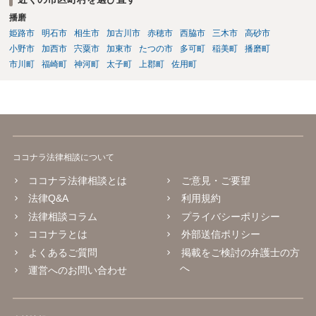
播磨
姫路市
明石市
相生市
加古川市
赤穂市
西脇市
三木市
高砂市
小野市
加西市
宍粟市
加東市
たつの市
多可町
稲美町
播磨町
市川町
福崎町
神河町
太子町
上郡町
佐用町
ココナラ法律相談について
ココナラ法律相談とは
ご意見・ご要望
法律Q&A
利用規約
法律相談コラム
プライバシーポリシー
ココナラとは
外部送信ポリシー
よくあるご質問
掲載をご検討の弁護士の方
へ
運営へのお問い合わせ