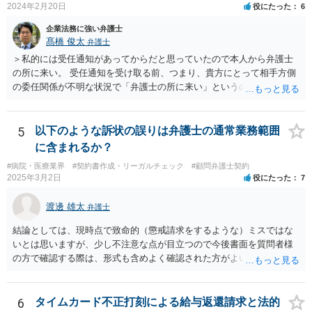
2024年2月20日
役にたった
6
企業法務に強い弁護士
髙橋 俊太
弁護士
＞私的には受任通知があってからだと思っていたので本人から弁護士
の所に来い。 受任通知を受け取る前、つまり、貴方にとって相手方側
の委任関係が不明な状況で「弁護士の所に来い」というのは、さすが
に無理な要求だと思われます。 ＞本当に雇っていた場合はこちらに連
絡がきますよね？ 通常はそのような初動となります。
5
以下のような訴状の誤りは弁護士の通常業務範囲
に含まれるか？
#病院・医療業界
#契約書作成・リーガルチェック
#顧問弁護士契約
2025年3月2日
役にたった
7
渡邊 雄太
弁護士
結論としては、現時点で致命的（懲戒請求をするような）ミスではな
いとは思いますが、少し不注意な点が目立つので今後書面を質問者様
の方で確認する際は、形式も含めよく確認された方がよいと思われま
す。 以下一つずつ回答させていただきます。 ①脱字部分を手書きで修
正 →のぞましくはないですが、時たまあるものと存じます。 通常は、
弁護士が起案 Ⅰ依頼者に内容の確認 Ⅱ弁護士が誤字脱字等を確認 Ⅲ
6
タイムカード不正打刻による給与返還請求と法的