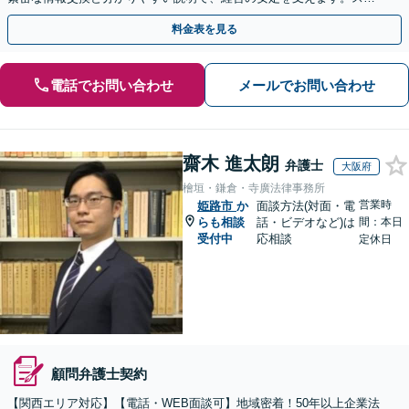
ット相談も歓迎！まずは貴社のお悩みをお聞かせください。
料金表を見る
電話でお問い合わせ
メールでお問い合わせ
齋木 進太朗
弁護士
大阪府
檜垣・鎌倉・寺廣法律事務所
営業時
姫路市
か
面談方法(対面・電
らも相談
話・ビデオなど)は
間：本日
受付中
応相談
定休日
顧問弁護士契約
【関西エリア対応】【電話・WEB面談可】地域密着！50年以上企業法