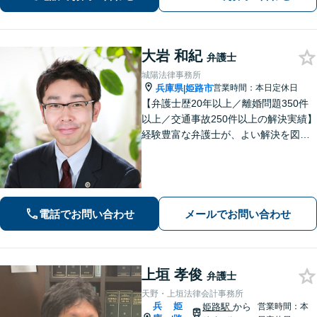
か」と躊躇されている方もご相談くだ
さい。
大岩 和紀
弁護士
城陽法律事務所
兵庫県
姫路市
営業時間：本日定休日
|
【弁護士歴20年以上／離婚問題350件
以上／交通事故250件以上の解決実績】
経験豊富な弁護士が、よい解決を図り
ます。不貞・暴力など離婚原因がない
事案でも離婚成立に至った事案を多数
経験【女性の離婚初回相談無料】交通
事故／借金・債務整理のご相談もお任
せ！
電話でお問い合わせ
メールでお問い合わせ
上垣 孝俊
弁護士
天野・上垣法律会計事務所
兵
姫
姫路駅
から
営業時間：本