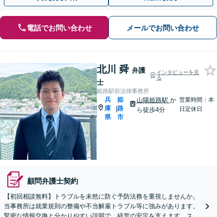
電話でお問い合わせ
メールでお問い合わせ
北川 舜
弁護
インタビューを見
る
士
姫路駅前法律事務所
兵
姫
山陽姫路駅
か
営業時間：本
庫
路
|
日定休日
ら徒歩4分
県
市
顧問弁護士契約
【初回相談無料】トラブルを未然に防ぐ予防法務を重視しませんか。
当事務所は就業規則の整備や不当解雇トラブル等に強みがあります。
緊密な情報交換と分かりやすい説明で、経営の安定を支えます。スポ