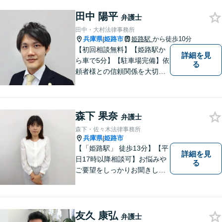
委員在籍／無料相談を実施中
田中 陽平
弁護士
田中・大村法律事務所
兵庫県
姫路市
姫路駅
から徒歩10分
|
【初回相談無料】【姫路駅か
詳細を見
ら車で5分】【駐車場完備】依
る
頼者様との信頼関係を大切
に、地元に根ざした弁護士と
して活動しています。個人の
方・企業の方、双方からご相
森下 果奈
談をお受けしております。離
弁護士
婚・借金問題・交通事故・企
森下・佐々木法律事務所
業法務など幅広く対応してい
兵庫県
姫路市
|
ます。
【「姫路駅」 徒歩13分】【平
詳細を見
日17時以降相談可】お悩みや
る
ご要望をしっかりお聞きし、
納得できる解決を提案しま
す。どのようなご相談でも丁
寧にお話をお聞きし，ご相談
いただいたことで安心感を得
友久 康弘
弁護士