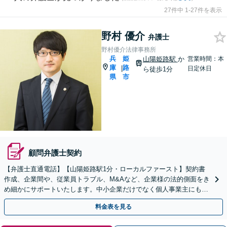
27件中 1-27件を表示
野村 優介
弁護士
野村優介法律事務所
兵
姫
山陽姫路駅
か
営業時間：本
庫
路
|
日定休日
ら徒歩1分
県
市
顧問弁護士契約
【弁護士直通電話】【山陽姫路駅1分・ローカルファースト】契約書
作成、企業間や、従業員トラブル、M&Aなど、企業様の法的側面をき
め細かにサポートいたします。中小企業だけでなく個人事業主にも対
応いたします。【土日祝対応可】【電話相談可】
料金表を見る