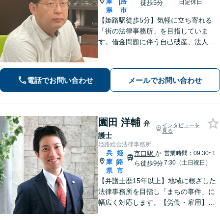
庫
路
|
日定休日
徒歩5分
県
市
【姫路駅徒歩5分】気軽に立ち寄れる
「街の法律事務所」を目指していま
す。借金問題に伴う自己破産、法人破
産/離婚調停や親権、不貞の慰謝料請求
などの実績多数！困っている人の声に
しっかり耳を傾けサポートいたしま
電話でお問い合わせ
メールでお問い合わせ
す。【初回相談無料】【個室対応】
園田 洋輔
弁
インタビューを
見る
護士
姫路総合法律事務所
兵
姫
京口駅
か
営業時間：09:30~1
庫
路
|
7:30（土日祝日）
ら徒歩9分
県
市
【弁護士歴15年以上】地域に根ざした
法律事務所を目指し「まちの事件」に
幅広く対応します。【労働・雇用】残
業代の未払い、不当解雇に悩んでいま