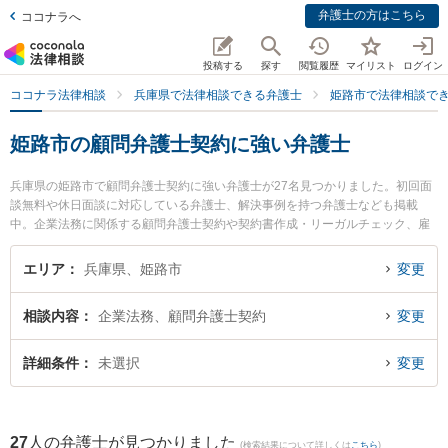
弁護士の方はこちら
ココナラへ
投稿する
探す
閲覧履歴
マイリスト
ログイン
ココナラ法律相談
兵庫県で法律相談できる弁護士
姫路市で法律相談で
姫路市の顧問弁護士契約に強い弁護士
兵庫県の姫路市で顧問弁護士契約に強い弁護士が27名見つかりました。初回面
談無料や休日面談に対応している弁護士、解決事例を持つ弁護士なども掲載
中。企業法務に関係する顧問弁護士契約や契約書作成・リーガルチェック、雇
用契約書・就業規則作成等の細かな分野での絞り込み検索もでき便利です。特
に野村優介法律事務所の野村 優介弁護士やベリーベスト法律事務所 姫路オフィ
エリア
兵庫県、姫路市
変更
スの中井 和也弁護士、姫路駅前法律事務所の北川 舜弁護士のプロフィール情報
や弁護士費用、強みなどが注目されています。『姫路市で土日や夜間に発生し
相談内容
企業法務、顧問弁護士契約
変更
た顧問弁護士契約のトラブルを今すぐに弁護士に相談したい』『顧問弁護士契
約のトラブル解決の実績豊富な近くの弁護士を検索したい』『初回相談無料で
顧問弁護士契約を法律相談できる姫路市内の弁護士に相談予約したい』などで
詳細条件
未選択
変更
お困りの相談者さんにおすすめです。
27
人の弁護士が見つかりました
(検索結果について詳しくは
こちら
)