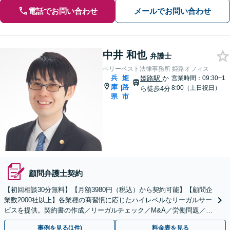
電話でお問い合わせ
メールでお問い合わせ
中井 和也
弁護士
ベリーベスト法律事務所 姫路オフィス
兵
姫
姫路駅
か
営業時間：09:30~1
庫
路
|
8:00（土日祝日）
ら徒歩4分
県
市
顧問弁護士契約
【初回相談30分無料】【月額3980円（税込）から契約可能】【顧問企
業数2000社以上】各業種の商習慣に応じたハイレベルなリーガルサー
ビスを提供。契約書の作成／リーガルチェック／M&A／労働問題／知
的財産等、お任せください【他士業連携可能】
事例を見る(1件)
料金表を見る