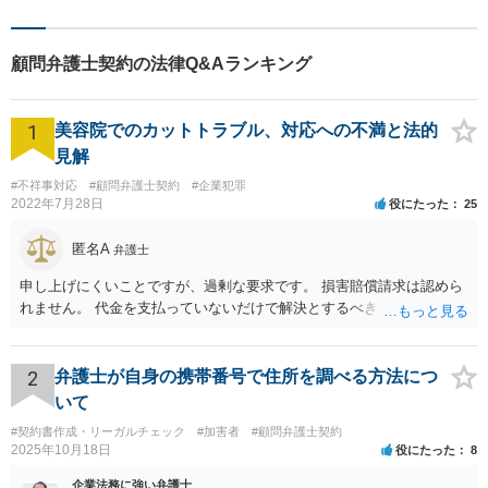
意に退去しない場合、A社が法的手続を経ずに、自力で賃借人を退去させるこ
とはできません。 家賃を滞納する賃借人が増加し、対応に困っていたA社
は、法的に建物の明渡しを実現し、滞納家賃を回収するために、ベリーベス
顧問弁護士契約の法律Q&Aランキング
ト法律事務所と顧問契約を締結しました。 【ベリーベストの対応とその結
果】 顧問弁護士に相談したところ、A社が管理する賃貸物件について、賃料
の滞納が一定期間を超えた賃借人が発生した場合、速やかに顧問弁護士が賃
1
借人に対して建物明渡しの手続を実施するという業務フローが構築されまし
美容院でのカットトラブル、対応への不満と法的
た。 また、顧問弁護士が建物明渡し業務を行う場合、賃借人の家賃の滞納状
見解
況についても、A社から確認することになるため、滞納家賃の債権回収も、併
せて顧問弁護士が迅速に行うようになりました。 【解決のポイント】 顧問弁
#不祥事対応
#顧問弁護士契約
#企業犯罪
護士による業務フローの構築後、A社は、家賃滞納が長期化するリスクを最小
2022年7月28日
役にたった
25
限に抑えることができるようになりました。 A社は、家賃を滞納する賃借人
が発生した場合、問題の解決は顧問弁護士に任せることができるので、業務
匿名A
弁護士
の効率化を図ることができ、本業に集中することができるようになりまし
た。
申し上げにくいことですが、過剰な要求です。 損害賠償請求は認めら
れません。 代金を支払っていないだけで解決とするべきでしょう。
2
弁護士が自身の携帯番号で住所を調べる方法につ
いて
#契約書作成・リーガルチェック
#加害者
#顧問弁護士契約
2025年10月18日
役にたった
8
企業法務に強い弁護士