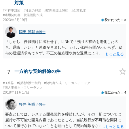
念のため事務員が確認 Ⅳ提出 の流れになりますので、どこかの段階で
対策
気が付くことが多いです。仮処分等緊急性が高い案件では提出時に裁
#不祥事対応
#社員の解雇
#顧問弁護士契約
#企業犯罪
判所窓口で修正して受理してもらうということはありますので、その
#雇用契約書・就業規則作成
場合は責められない部分もあるかと思います。 ②証拠である薬品名を
2023年2月19日
役にたった
8
間違っている →こちらは①のⅠかⅡの段階で修正しておくべきでしょ
うね。よくわからないならば弁護士としては依頼者にこちらの薬品で
岡田 晃朝
弁護士
よいですかと聞くべきではあると思います。他のミスに比してこれは
内容に関するミスなので、今後はよく確認いただいた方がよいと思い
「しかし、停職明けに出社せず、LINEで「残りの有給を消化したの
ます。 ③証拠のナンバーが入らないまま甲号証のハンコが押されたま
ち、退職したい」と連絡がきました。 正しい勤務時間がわからず、給
まになっている →形式ミスですね。不注意ですが、訴訟の勝敗に直結
与の返還請求もできず、不正の後処理や急な退職により、社や他のス
するわけではないものと思います。 ④当方原告が作成したスクリーン
タッフに多大な迷惑をかけ、その上、有給まで使われるというような
ショットの証拠が縦長や横長に印刷され、文字が間延びしている(読め
状況です。」 大変悪質ですね。打刻場所のデータと、これまでのタイ
ないことはない) →こちらも③と同様であると思います。 以上のとお
ムカードの虚偽を確認し、突き付けて責任を問題にすることになるで
7
一方的な契約解除の件
り、①～④も訴訟の勝敗に直結するものではないと思われますので、
しょう。 詐欺もありうるでしょうね。 「正しい時間がわからないとい
致命的なミスではないと思います。 もっとも、形式面も仕事の完成物
うタイムカード不正打刻による返還請求はどのようにおこなえばよい
#IT業界
#顧問弁護士契約
#契約書作成・リーガルチェック
として当然確認すべきでありますので、今後は気を付けるように弁護
でしょうか？」 想定できる虚偽を前提に、相手と協議して詰めればよ
#個人事業主・フリーランス
2018年11月17日
士にお伝えいただいてもよいと思います。
役にたった
4
いかと思います。 確実な記録があれば、それによるのがよいですが、
すべては不可能でしょうので。 相手の言動には早急には返事をせずに
杉井 英昭
弁護士と相談しながら、対応策を検討する方がよいでしょう。 また、
弁護士
返還が難しい場合、損害賠償を請求する事はできますでしょうか？ 法
要点としては、システム開発契約を締結したが、その一部については
的には可能ですが、立証の問題があります。 協議でも問題にできそう
履行が不可能な開発内容であったところ、当該履行が不可能な開発に
ですが、調停なども検討できるでしょう。 また、返還請求も損害賠償
ついて履行されていないことを理由として契約解除をされた。そこ
請求もせず、「詐欺」として、警察に被害届を出す事は可能でしょう