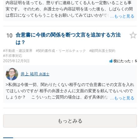
えられます。
内容証明を送っても、懲りずに連絡してくる人も一定数いることも事
実です。 そのため、弁護士から内容証明を送った後も、しばらくの間
は窓口になってもらうことをお願いしてみてはいかがでしょうか。 そ
うすれば、もしその方から不当な要求を受けることがあっても、「窓
口（弁護士に）言ってください」とだけお伝えし、それ以外には一切
応じないという姿勢をとることができるため、スタッフの方の負担軽
10
合意書に今後の関係を断つ文言を追加する方法
減を図れると思います。 大変な状況かと思いますが、ご参考になりま
は？
したら幸いです。
#不動産・建設業界
#契約書作成・リーガルチェック
#顧問弁護士契約
#不祥事対応
2025年12月9日
役にたった
5
井上 祐司
弁護士
>私側は今後一切、関わりたくない相手なので合意書にその文言を入れ
てほしいのですが 相手の弁護士さんに文面の変更を頼んでもいいので
しょうか？ こういったご質問の場合は、必ず具体的な合意書案をも
って法律相談を受けないと、的確なアドバイスが困難です。 一般的
には、ご質問のような懸念を払しょくするために、 「甲及び乙は，本
示談書に記載するもののほか，甲と乙の間には何らの債権債務が存し
もっとみる
ないことを相互に確認する。」 という清算条項を入れることが一般的
です。 以上に加え、「本件については，当事者協議の結果，上記示
談条件のとおり示談が成立したので，今後本件の上記示談内容に関し