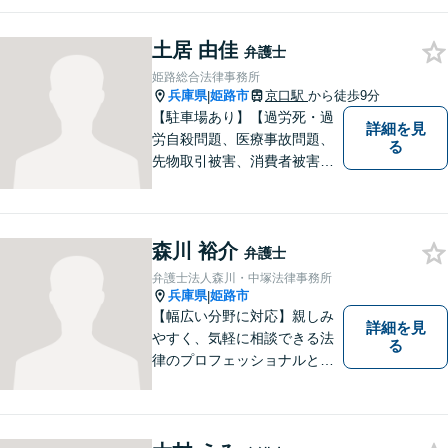
作りを心がけております。借
金問題や離婚問題など自分で
はどうにもならないと思える
土居 由佳
弁護士
事でも、弁護士に相談するこ
姫路総合法律事務所
とでスムーズな解決に繋がる
兵庫県
姫路市
京口駅
から徒歩9分
|
ことがあります。
【駐車場あり】【過労死・過
詳細を見
労自殺問題、医療事故問題、
る
先物取引被害、消費者被害、
サラ金・クレジット被害】被
害に遭われた方の立場で問題
の解決を図ると共に、よりよ
森川 裕介
い社会になるためのお力にな
弁護士
ることができればと考えてい
弁護士法人森川・中塚法律事務所
ます。 お気軽にご相談くださ
兵庫県
姫路市
|
い。
【幅広い分野に対応】親しみ
詳細を見
やすく、気軽に相談できる法
る
律のプロフェッショナルとし
て、日々精進しております。
あなたの法律のパートナーと
して、解決への第一歩を全力