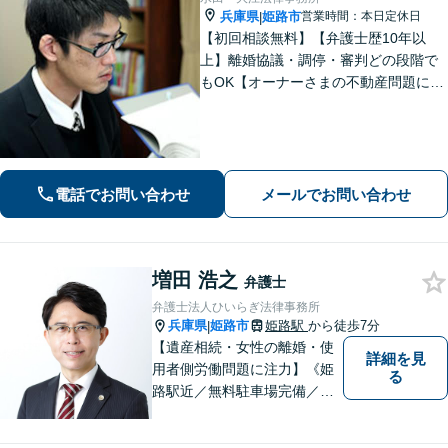
兵庫県
姫路市
営業時間：本日定休日
|
【初回相談無料】【弁護士歴10年以
上】離婚協議・調停・審判どの段階で
もOK【オーナーさまの不動産問題に特
化】賃貸トラブル・建築トラブルの解
決を経験豊富な弁護士がサポート「司
法書士・税理士など他士業と連携」
【夜間面談可】遺言書作成に対応
電話でお問い合わせ
メールでお問い合わせ
増田 浩之
弁護士
弁護士法人ひいらぎ法律事務所
兵庫県
姫路市
姫路駅
から徒歩7分
|
【遺産相続・女性の離婚・使
詳細を見
用者側労働問題に注力】《姫
る
路駅近／無料駐車場完備／最
短即日相談》兵庫・姫路で累
計4000件超の相談実績／調停