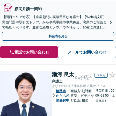
顧問弁護士契約
【関西エリア対応】【企業顧問の実績豊富な弁護士】【Web相談可】
労働問題や取引先トラブルから事業承継や事業再生、廃業のご相談ま
で幅広く承ります。豊富な経験とノウハウを活かし、的確に見通しを
立て先手を打った対応が強みです。顧問契約の実績も多数
料金表を見る
電話でお問い合わせ
メールでお問い合わせ
瀬河 良太
大阪府
インタビュ
ーを見る
弁護士
はなぞの綜合法律事務所 八尾オフィス
営業時間：00:
姫路市
面談方法(対面・
からも相
電話・ビデオな
00~23:55（土
談受付中
ど)は応相談
日祝日）