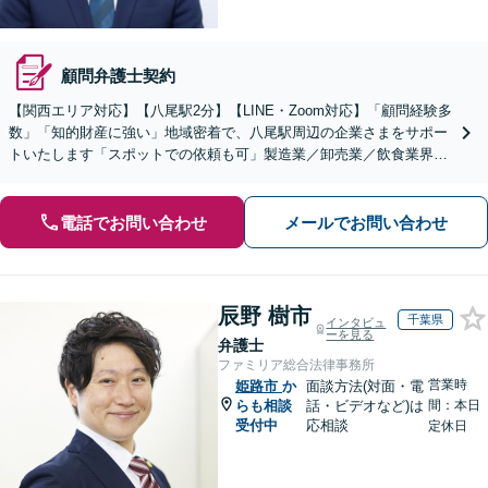
顧問弁護士契約
【関西エリア対応】【八尾駅2分】【LINE・Zoom対応】「顧問経験多
数」「知的財産に強い」地域密着で、八尾駅周辺の企業さまをサポー
トいたします「スポットでの依頼も可」製造業／卸売業／飲食業界／
人材業界／不動産／物流業界【休日・夜間相談可】
電話でお問い合わせ
メールでお問い合わせ
辰野 樹市
千葉県
インタビュ
ーを見る
弁護士
ファミリア総合法律事務所
営業時
姫路市
か
面談方法(対面・電
らも相談
話・ビデオなど)は
間：本日
受付中
応相談
定休日