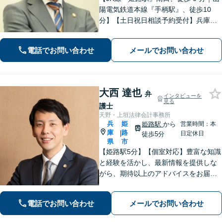
陽電気鉄道本線『手柄駅』、徒歩10
分】【土日祝日相談予約受付】兵庫県
で法律問題でお困りの方、豊富な実績
と専門性を持つ弁護士が解決を目指し
電話でお問い合わせ
メールでお問い合わせ
ます。
大西 達也
弁
インタビューを
見る
護士
天野・上垣法律会計事務所
兵
姫
姫路駅
から
営業時間：本
庫
路
|
日定休日
徒歩5分
県
市
【姫路駅5分】【個室対応】豊富な知識
と経験を活かし、最新情報を提供しな
がら、期待以上のアドバイスをお届け
します。 お客様とのコミュニケーショ
ンを大切にし、信頼関係を築きながら
電話でお問い合わせ
メールでお問い合わせ
課題解決に全力を尽くします。