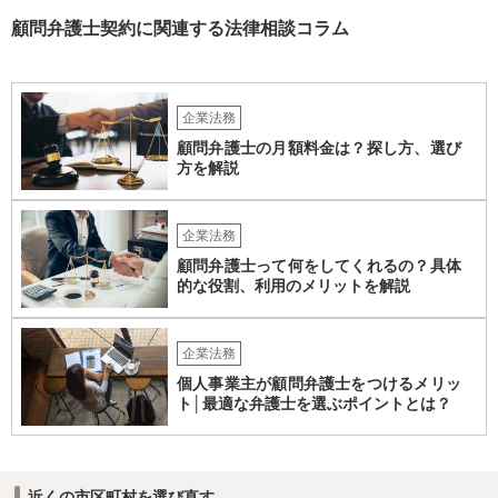
てはどんな事情が生じても双方共裁判上又は裁判外においても一切異
議，請求の申立をしないことを誓約する。」という条項を入れること
顧問弁護士契約に関連する法律相談コラム
がありますが、この条項は一つのプレッシャーのようなもので、現実
には今後一切裁判を起こす権利を放棄する、という合意はできません
し、予測できない後発的損害については示談後であっても請求できる
ので、上記の清算条項のみの場合がほとんどです。
企業法務
顧問弁護士の月額料金は？探し方、選び
方を解説
企業法務
顧問弁護士って何をしてくれるの？具体
的な役割、利用のメリットを解説
企業法務
個人事業主が顧問弁護士をつけるメリッ
ト│最適な弁護士を選ぶポイントとは？
近くの市区町村を選び直す