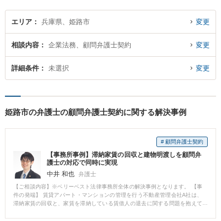
エリア
兵庫県、姫路市
変更
相談内容
企業法務、顧問弁護士契約
変更
詳細条件
未選択
変更
姫路市の弁護士の顧問弁護士契約に関する解決事例
# 顧問弁護士契約
【事務所事例】滞納家賃の回収と建物明渡しを顧問弁
護士の対応で同時に実現
中井 和也
弁護士
【ご相談内容】※ベリーベスト法律事務所全体の解決事例となります。 【事
件の発端】 賃貸アパート・マンションの管理を行う不動産管理会社A社は、
滞納家賃の回収と、家賃を滞納している賃借人の退去に関する問題を抱えて
いました。 A社は、家賃を滞納している賃借人との賃貸借契約を解除し、建
物から退去すことを求めていますが、賃貸借契約を解除しても、賃借人が任