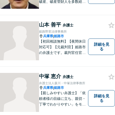
破産、破産管財人を多数経
験。 最長２年の分割払いも可
能です。分割払いでも受任後
直ちに受任通知を送付しま
山本 善平
す。 【交通事故】後遺障害の
弁護士
認定を獲得した事案を多数経
姫路野里法律事務所
験。
兵庫県
姫路市
|
【初回相談無料】【夜間休日
詳細を見
対応可】【元裁判官】姫路市
る
の弁護士です。裁判官任官２
０年で培った経験を生かした
弁護を展開します。ぜひ一度
ご相談ください。
中塚 恵介
弁護士
弁護士法人森川・中塚法律事務所
兵庫県
姫路市
|
【親しみやすい弁護士】「依
詳細を見
頼者様の目線に立ち、親切・
る
丁寧でわかりやすい」をモッ
トーにご相談しやすい雰囲気