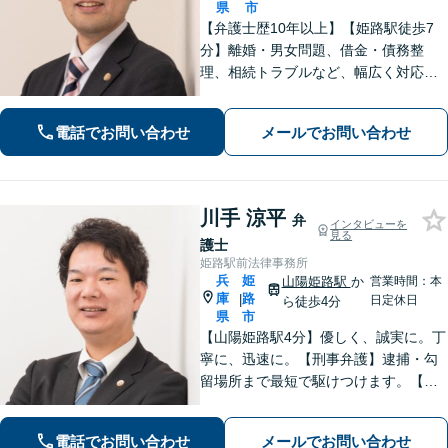
県
市
【弁護士歴10年以上】【姫路駅徒歩7
分】離婚・男女問題、借金・債務整
理、相続トラブルなど、幅広く対応可
能です。丁寧なヒアリングと分かりや
すい説明を心がけています。依頼者さ
電話でお問い合わせ
メールでお問い合わせ
まの置かれている状況と希望に沿った
最善の解決を目指します。
川手 涼平
弁
インタビューを
見る
護士
姫路駅前法律事務所
兵
姫
山陽姫路駅
か
営業時間：本
庫
路
|
日定休日
ら徒歩4分
県
市
【山陽姫路駅4分】優しく、誠実に。丁
寧に、迅速に。【刑事弁護】逮捕・勾
留場所まで最短で駆けつけます。【債
務整理】どんな事情があってもあなた
の生活再建をサポートします。【交通
電話でお問い合わせ
メールでお問い合わせ
事故】「こんな相談でも大丈夫だろう