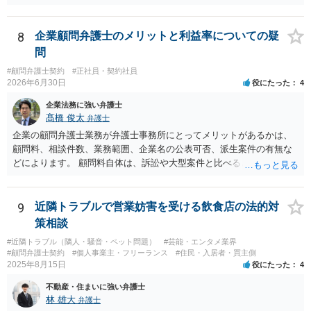
で、既に開発を完了したものについての請負代金を請求できるか、と
か？ 内容的には検討できますが、立証は、民事よりさらにワンランク
いうご質問であると理解しました。 まず、「物理的にできない開発で
上がります。 警察に相談されてもよい事案だとは思います。
一方的に契約不履行のように伝えられ」とのことですが、「物理的に
8
企業顧問弁護士のメリットと利益率についての疑
できない」と真に言えるのかどうか、なぜ「物理的にできない開発」
問
を請け負うことになったのかが問題です。 もし、「物理的にできな
#顧問弁護士契約
#正社員・契約社員
い」という意味が、単に「契約に記載された納期では間に合わない」
2026年6月30日
役にたった
4
ということであれば、それは単純に履行遅滞を理由とする債務不履行
ですから、契約解除は有効です。 「物理的にできない」が、そもそも
企業法務に強い弁護士
そのような開発は理論的に不可能（例えば、タイムマシンを作るとい
髙橋 俊太
弁護士
う契約等）であれば、契約自体が無効になる可能性があります。 いず
企業の顧問弁護士業務が弁護士事務所にとってメリットがあるかは、
れの場合であっても、結局は、上記の「物理的にできない」部分を除
顧問料、相談件数、業務範囲、企業名の公表可否、派生案件の有無な
いた部分は開発完了しているということですから、その部分に相当す
どによります。 顧問料自体は、訴訟や大型案件と比べると大きな利益
る請負代金は請求できる可能性があります。 ただし、当該開発完了部
になりにくい場合もありますが、毎月の安定収入になる点は事務所に
分だけでどれくらいの価値があるのか、が問題になります。 一般論は
とってメリットです。また、契約書、労務、債権回収、クレーム対
以上で、より個別的なお話は、詳しい契約内容や開発内容を知る必要
応、従業員対応など、顧問先から別案件が発生することもあります。
9
近隣トラブルで営業妨害を受ける飲食店の法的対
がありますので、正式に弁護士に相談することも検討された方がよい
さらに、ある程度知名度のある企業について、実名で顧問先として公
策相談
と思います。
表できるのであれば、事務所の信用や実績としての意味もあります。
#近隣トラブル（隣人・騒音・ペット問題）
#芸能・エンタメ業界
一方で、例えば、福利厚生部門の顧問の場合、従業員個人の相談が多
#顧問弁護士契約
#個人事業主・フリーランス
#住民・入居者・買主側
かったり、細かい相談に頻繁に対応する必要があったりすると、顧問
2025年8月15日
役にたった
4
料との関係で負担が大きくなることもあり得ます。そのようなケース
不動産・住まいに強い弁護士
では、特に、顧問契約書において、相談件数、相談方法、回答範囲、
林 雄大
弁護士
個別受任に進む場合の扱いなどを明確に定めておく必要が大きいと考