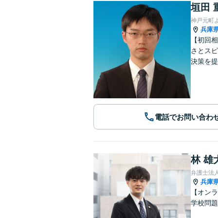
垣田 
神戸元町
兵庫
【初回相
さとスピ
決策を提
電話でお問い合わ
林 雄
弁護士法
兵庫
【オンラ
学校問題