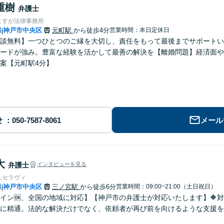
重樹
弁護士
よすが法律事務所
県
神戸市中央区
元町駅
から徒歩4分
営業時間：本日定休日
|
談無料】一つひとつのご縁を大切し、責任をもって最後までサポートい
ードが強み。豊富な経験を活かして最善の解決を【離婚問題】経済面や
案【元町駅4分】
せ
メール
大
弁護士
インタビューを見る
人セラヴィ
県
神戸市中央区
三ノ宮駅
から徒歩6分
営業時間：09:00~21:00（土日祝日）
|
イン🆗、全国の地域に対応】【神戸市の弁護士が対応いたします】🔶対
に精通。法的な解決だけでなく、依頼者が再び前を向けるような支援を