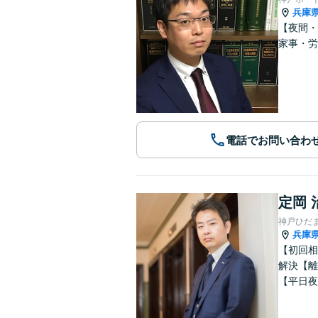
兵庫
【夜間・
家事・労
電話でお問い合わ
定岡 
神戸ひだ
兵庫
【初回相
解決【離
【平日夜