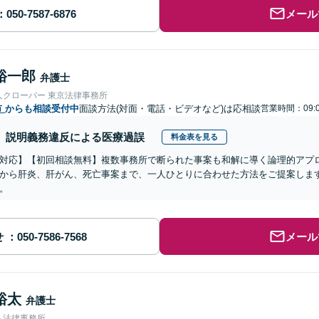
メール
裕一郎
弁護士
人クローバー 東京法律事務所
市
からも相談受付中
面談方法(対面・電話・ビデオなど)は応相談
営業時間：09:
説明義務違反による医療過誤
料金表を見る
対応】【初回相談無料】複数事務所で断られた事案も和解に導く論理的アプ
から肝炎、肝がん、死亡事案まで、一人ひとりに合わせた方法をご提案しま
。
せ
メール
裕太
弁護士
ト法律事務所