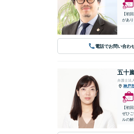
【初回
があり
電話でお問い合わ
五十嵐
弁護士法
神戸
【初回
ぜひご
ルの解