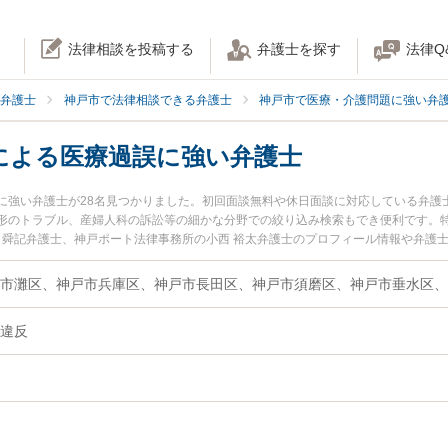
法律相談を投稿する
弁護士を探す
法律Q
弁護士
神戸市で法律相談できる弁護士
神戸市で医療・介護問題に強い弁
による医療過誤に強い弁護士
に強い弁護士が28名見つかりました。初回面談無料や休日面談に対応している弁護
トラブル、産婦人科の訴訟等の細かな分野での絞り込み検索もでき便利です。特に弁護士
崔 舜記弁護士、神戸ポート法律事務所の小西 裕太弁護士のプロフィール情報や弁護
療過誤のトラブルを今すぐに弁護士に相談したい』『説明義務違反による医療過誤
医療過誤を法律相談できる神戸市内の弁護士に相談予約したい』などでお困りの相
違反