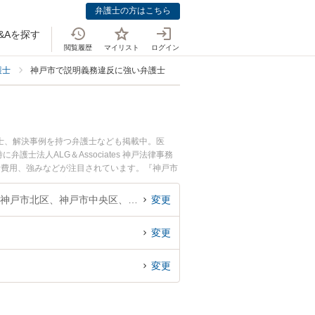
弁護士の方はこちら
&Aを探す
閲覧履歴
マイリスト
ログイン
護士
神戸市で説明義務違反に強い弁護士
士、解決事例を持つ弁護士なども掲載中。医
法人ALG＆Associates 神戸法律事務
士費用、強みなどが注目されています。『神戸市
のトラブル解決の実績豊富な近くの弁護士を検索
談者さんにおすすめです。
兵庫県、神戸市東灘区、神戸市灘区、神戸市兵庫区、神戸市長田区、神戸市須磨区、神戸市垂水区、神戸市北区、神戸市中央区、神戸市西区
変更
変更
変更