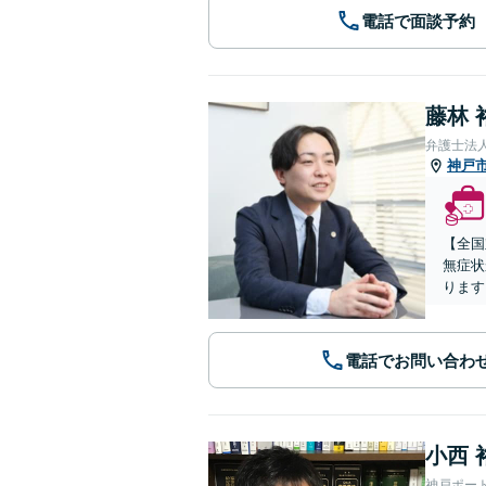
電話で面談予約
藤林 
弁護士法
神戸
【全国
無症状
ります
電話でお問い合わ
小西 
神戸ポー