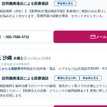
説明義務違反による医療過誤
料金表を見る
相談無料（20分）】【夜間休日/電話相談可能】患者側のご相談のみお受け
お悩みがよく分かります。医療問題の経験が豊富、セカンドオピニオンも。
せ
メール
 沙織
弁護士
インタビューを見る
人広尾有栖川法律事務所
市
からも相談受付中
面談方法(対面・電話・ビデオなど)は応相談
営業時間：本
説明義務違反による医療過誤
事例を見る(1件)
料金表を見る
相談無料】歯科治療でのリーマーの破損、脱毛やシミ取りでの火傷などクリ
相談ください！【医療法人の法務・クリニックの顧問経験あり】実情に即し
決を目指します。