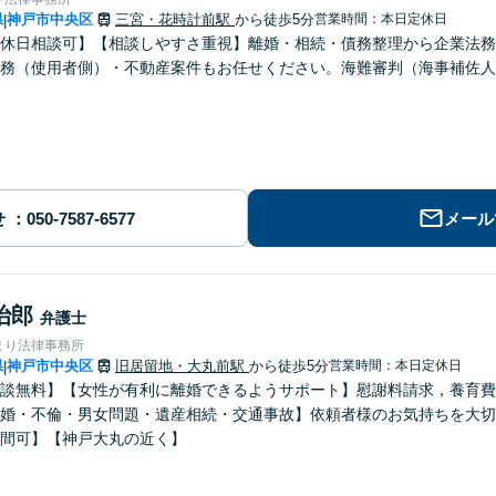
県
神戸市中央区
三宮・花時計前駅
から徒歩5分
営業時間：本日定休日
|
休日相談可】【相談しやすさ重視】離婚・相続・債務整理から企業法務
務（使用者側）・不動産案件もお任せください。海難審判（海事補佐人
せ
メール
治郎
弁護士
まり法律事務所
県
神戸市中央区
旧居留地・大丸前駅
から徒歩5分
営業時間：本日定休日
|
談無料】【女性が有利に離婚できるようサポート】慰謝料請求，養育費
婚・不倫・男女問題・遺産相続・交通事故】依頼者様のお気持ちを大切
間可】【神戸大丸の近く】