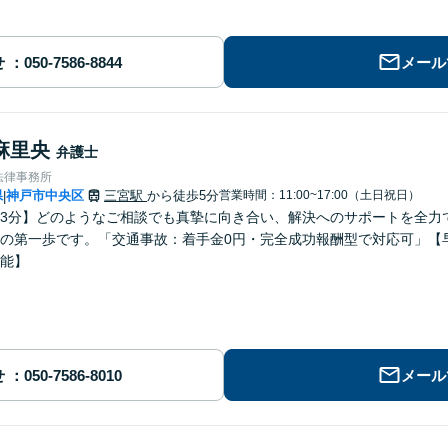
せ
メール
麻里央
弁護士
法律事務所
県
神戸市中央区
三宮駅
から徒歩5分
営業時間：11:00~17:00（土日祝日）
|
3分】どのようなご相談でも真摯に向き合い、解決へのサポートを全力
の第一歩です。「交通事故：着手金0円・完全成功報酬型で対応可」【
能】
せ
メール