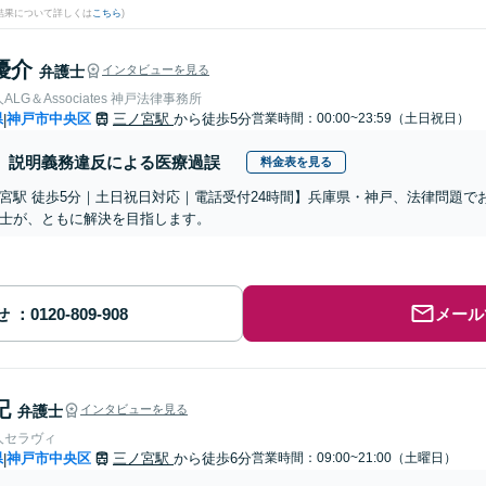
結果について詳しくは
こちら
)
優介
弁護士
インタビューを見る
LG＆Associates 神戸法律事務所
県
神戸市中央区
三ノ宮駅
から徒歩5分
営業時間：00:00~23:59（土日祝日）
|
説明義務違反による医療過誤
料金表を見る
宮駅 徒歩5分｜土日祝日対応｜電話受付24時間】兵庫県・神戸、法律問題
士が、ともに解決を目指します。
せ
メール
記
弁護士
インタビューを見る
人セラヴィ
県
神戸市中央区
三ノ宮駅
から徒歩6分
営業時間：09:00~21:00（土曜日）
|