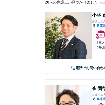
28
人の弁護士が見つかりました
(検索
小林 
弁護士法人A
兵庫
【三ノ
つ弁護
電話でお問い合わ
崔 舜
弁護士法
兵庫