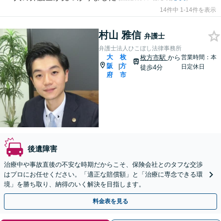
14件中 1-14件を表示
村山 雅信
弁護士
弁護士法人ひこぼし法律事務所
大
枚
枚方市駅
から
営業時間：本
阪
方
|
日定休日
徒歩4分
府
市
後遺障害
治療中や事故直後の不安な時期だからこそ、保険会社とのタフな交渉
はプロにお任せください。「適正な賠償額」と「治療に専念できる環
境」を勝ち取り、納得のいく解決を目指します。
料金表を見る