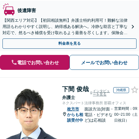
後遺障害
【関西エリア対応】【初回相談無料】弁護士特約利用可！難解な法律
用語もわかりやすく説明し、納得感ある解決へ。冷静な助言と丁寧な
対応で、然るべき補償を受け取れるよう最善を尽くします。保険会社
との交渉から裁判までお任せください【休日・夜間面談可】
料金表を見る
電話でお問い合わせ
メールでお問い合わせ
下間 俊哉
沖縄県
インタビュ
ーを見る
弁護士
ネクスパート法律事務所 那覇オフィス
営業時間：09:
枚方市
面談方法(対面・
からも相
電話・ビデオな
00~21:00（土
談受付中
ど)は応相談
日祝日）