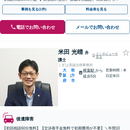
りなどサポート！【弁護士特約／電話相談OK】
事例を見る(1件)
料金表を見る
電話でお問い合わせ
メールでお問い合わせ
米田 光晴
弁
インタビューを
見る
護士
くずは凛誠法律事務所
大
枚
樟葉駅
から
営業時間：本
阪
方
|
日定休日
徒歩5分
府
市
後遺障害
【初回相談60分無料】【交渉着手金無料で初期費用が不要】＼年間10