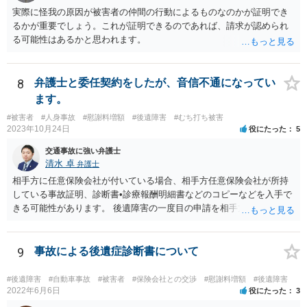
実際に怪我の原因が被害者の仲間の行動によるものなのかが証明でき
るかが重要でしょう。これが証明できるのであれば、請求が認められ
る可能性はあるかと思われます。
8
弁護士と委任契約をしたが、音信不通になってい
ます。
#被害者
#人身事故
#慰謝料増額
#後遺障害
#むち打ち被害
2023年10月24日
役にたった
5
交通事故に強い弁護士
清水 卓
弁護士
相手方に任意保険会社が付いている場合、相手方任意保険会社が所持
している事故証明、診断書•診療報酬明細書などのコピーなどを入手で
きる可能性があります。 後遺障害の一度目の申請を相手方任意保険会
社を通じて行なっている場合（事前認定）、後遺障害診断書や認定結
果と認定理由書も相手方任意保険会社から入手できる可能性がありま
す。 これらが難しくても、通院していた病院のカルテを取り付けるこ
9
事故による後遺症診断書について
と等で代替が可能な場合もあります。 事故からどの程度期間が経過し
ているがが定かではありませんが、昨年４月から既に１年半年程度経
#後遺障害
#自動車事故
#被害者
#保険会社との交渉
#慰謝料増額
#後遺障害
過しており、時効なども意識しながら対応をしておきたいところで
2022年6月6日
役にたった
3
す。 待っていても事態が打開しない可能性もあるため、依頼の対応が