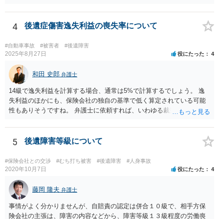
の弁護士費用がご加入の保険から出る特約が付いている場合がありま
す（ご自宅の火災保険や自動車の任意保険等を確認してみて下さい。
加入したつもりがなくても、確認してみたら付いていたということが
4
後遺症傷害逸失利益の喪失率について
ありますので）。
#自動車事故
#被害者
#後遺障害
2025年8月27日
役にたった
4
和田 史郎
弁護士
14級で逸失利益を計算する場合、通常は5%で計算するでしょう。 逸
失利益のほかにも、保険会社の独自の基準で低く算定されている可能
性もありそうですね。 弁護士に依頼すれば、いわゆる裁判基準程度の
増額が期待できると思います。
5
後遺障害等級について
#保険会社との交渉
#むち打ち被害
#後遺障害
#人身事故
2020年10月7日
役にたった
4
藤岡 隆夫
弁護士
事情がよく分かりませんが、自賠責の認定は併合１０級で、相手方保
険会社の主張は、障害の内容などから、障害等級１３級程度の労働喪