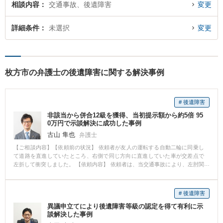
相談内容
交通事故、後遺障害
変更
詳細条件
未選択
変更
枚方市の弁護士の後遺障害に関する解決事例
# 後遺障害
非該当から併合12級を獲得、当初提示額から約5倍 95
0万円で示談解決に成功した事例
古山 隼也
弁護士
【ご相談内容】【依頼前の状況】 依頼者が友人の運転する自動二輪に同乗し
て道路を直進していたところ、右側で同じ方向に直進していた車が交差点で
左折して衝突しました。 【依頼内容】 依頼者は、当交通事故により、左肘関
節脱臼骨折、左尺骨神経損傷、左上腕部創部感染症、右肩打撲傷、右膝挫創
を受傷し、左肘の手術を受けました。 ところが、自宅の引っ越しなどもあ
り、退院後の通院もわずかで終了しました。 そこで保険会社は後遺障害を非
# 後遺障害
該当扱いとして、賠償額を提示してきたため、当事務所に依頼されました。
異議申立てにより後遺障害等級の認定を得て有利に示
【対応と結果】 受傷内容やご依頼時の症状から、後遺障害等級の認定を受け
談解決した事例
られる可能性があると判断し、治療再開を経て、認定申請を行いました。 主