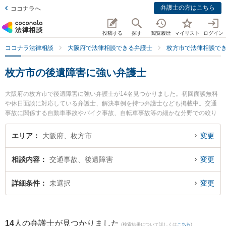
弁護士の方はこちら
ココナラへ
投稿する
探す
閲覧履歴
マイリスト
ログイン
ココナラ法律相談
大阪府で法律相談できる弁護士
枚方市で法律相談で
枚方市の後遺障害に強い弁護士
大阪府の枚方市で後遺障害に強い弁護士が14名見つかりました。初回面談無料
や休日面談に対応している弁護士、解決事例を持つ弁護士なども掲載中。交通
事故に関係する自動車事故やバイク事故、自転車事故等の細かな分野での絞り
込み検索もでき便利です。特に弁護士法人ひこぼし法律事務所の村山 雅信弁護
士やあまのがわ法律事務所の神永 夕貴弁護士、古山綜合法律事務所の古山 隼也
エリア
大阪府、枚方市
変更
弁護士のプロフィール情報や弁護士費用、強みなどが注目されています。『枚
方市で土日や夜間に発生した後遺障害のトラブルを今すぐに弁護士に相談した
相談内容
交通事故、後遺障害
変更
い』『後遺障害のトラブル解決の実績豊富な近くの弁護士を検索したい』『初
回相談無料で後遺障害を法律相談できる枚方市内の弁護士に相談予約したい』
などでお困りの相談者さんにおすすめです。
詳細条件
未選択
変更
14
人の弁護士が見つかりました
(検索結果について詳しくは
こちら
)