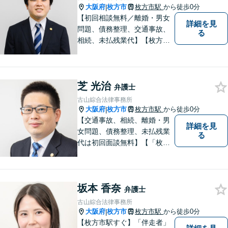
書籍執筆の経験あり【枚方市
大阪府
枚方市
枚方市駅
から徒歩0分
|
駅5分】
【初回相談無料／離婚・男女
詳細を見
問題、債務整理、交通事故、
る
相続、未払残業代】【枚方市
駅から徒歩30秒】ご相談者の
不安な気持ちにじっくり寄り
添い、困難な問題の解決のた
芝 光治
めのお手伝いをしています。
弁護士
古山綜合法律事務所
大阪府
枚方市
枚方市駅
から徒歩0分
|
【交通事故、相続、離婚・男
詳細を見
女問題、債務整理、未払残業
る
代は初回面談無料】【「枚方
市駅」から徒歩30秒】じっく
りとお話を聞く姿勢を大切に
し、依頼者様の状況を十分に
坂本 香奈
ヒアリングし、あらゆる観点
弁護士
から解決策をご提案してまい
古山綜合法律事務所
ります。
大阪府
枚方市
枚方市駅
から徒歩0分
|
【枚方市駅すぐ】「伴走者」