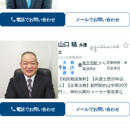
ペース充実】1000件以上の離婚問題を
対応した女性弁護士も在籍【事前予約
で平日夜間面談可】
電話でお問い合わせ
メールでお問い合わせ
山口 暁
弁護
インタビューを見
る
士
山口法律事務所
大
枚
枚方市駅
から
営業時間：本
阪
方
|
日定休日
徒歩6分
府
市
【初回相談無料】【弁護士歴20年以
上】【企業法務】顧問契約は年間20万
円～。神社仏閣やメーカー製造業な
ど、幅広い業界に対応【不動産】司法
書士や税理士、不動産鑑定士、土地家
電話でお問い合わせ
メールでお問い合わせ
屋調査士などと連携。農地や山林もお
任せ【枚方市駅6分】