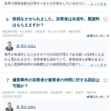
失率で損害金額を計算すべきとの主張をしているのではないでしょう
か。 こちらの弁護士の責任ではなく、相手保険会社の姿勢が原因です
ので、弁護士を交代しても状況は変わらないでしょう。今の弁護士と
十分に打ち合わせをすることが重要だと思います。
6
怪我をさせられました。加害者は未成年。慰謝料
はもらえますか？
#慰謝料増額
#人身事故
#被害者
#むち打ち被害
#後遺障害
2025年3月22日
役にたった
8
泉 亮介
弁護士
相手が未成年となりますのでその法定代理人である親への請求となる
かと思われますが、加害者側も認めていて、怪我自体も診断があると
なると慰謝料請求や治療費などの損害賠償は可能でしょう。 整骨院へ
の通院は医師からの指示がない場合は治療に必要な通院と評価されな
い場合が多いです。 また、保険会社から提案される金額は低めに出さ
れることも多いため、その交渉のために弁護士を入れるということも
7
傷害事件の加害者が被害者の仲間に対する訴訟は
考えられるかと思われます。
可能か？
#後遺障害
#加害者
#損害賠償増額
#後遺障害
#暴行・傷害罪
#被害者
2025年3月5日
役にたった
3
泉 亮介
弁護士