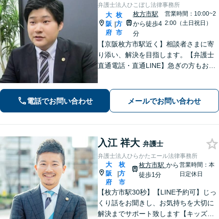
弁護士法人ひこぼし法律事務所
枚方市駅
営業時間：10:00~2
大
枚
2:00（土日祝日）
阪
方
から徒歩4
|
府
市
分
【京阪枚方市駅近く】相談者さまに寄
り添い、解決を目指します。【弁護士
直通電話・直通LINE】急ぎの方もお電
話での相談予約は22時まで、メール・L
INEなら24時間対応！丁寧な聞き取り
と対応で不安を取り除けるよう努めま
電話でお問い合わせ
メールでお問い合わせ
す。
入江 祥大
弁護士
弁護士法人ひらかたエール法律事務所
大
枚
枚方市駅
から
営業時間：本
阪
方
|
日定休日
徒歩1分
府
市
【枚方市駅30秒】【LINE予約可】じっ
くり話をお聞きし、お気持ちを大切に
解決までサポート致します【キッズス