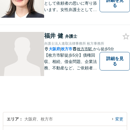
詳細を見
として依頼者の思いに寄り添
る
います。女性弁護士としての
視点を生かし、安心して話せ
る雰囲気づくりにも努めてお
りますので、気になることが
福井 健
あればどうぞ気軽にお声がけ
弁護士
ください。【オンライン・電
弁護士法人進取法律事務所 枚方事務所
話相談可】【完全個室・防音
大阪府
枚方市
枚方市駅
から徒歩5分
|
対応】
【枚方市駅徒歩5分】債権回
詳細を見
収、相続、借金問題、企業法
る
務、不動産など。ご依頼者さ
まに安心して満足した法的サ
ービスをご利用いただけるよ
う尽力いたします。お話しを
しっかりと聞き、法律の観点
からだけでなくお気持ちやご
事情に寄り添った対応が可能
です。
エリア
大阪府、枚方市
変更