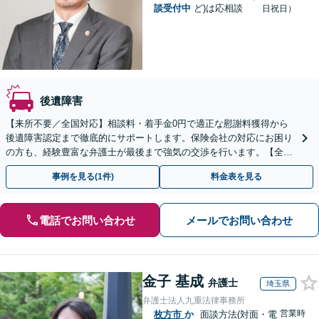
談受付中
ど)は応相談
日祝日）
後遺障害
【来所不要／全国対応】相談料・着手金0円で適正な慰謝料獲得から
後遺障害認定まで徹底的にサポートします。保険会社の対応にお困り
の方も、経験豊富な弁護士が最後まで強気の交渉を行います。【全国
13拠点】お気軽にご相談ください。
事例を見る(1件)
料金表を見る
電話でお問い合わせ
メールでお問い合わせ
金子 基成
弁護士
埼玉県
弁護士法人九重法律事務所
営業時
枚方市
か
面談方法(対面・電