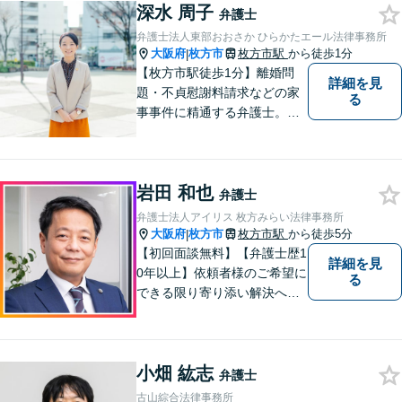
深水 周子
弁護士
弁護士法人東部おおさか ひらかたエール法律事務所
大阪府
枚方市
枚方市駅
から徒歩1分
|
【枚方市駅徒歩1分】離婚問
詳細を見
題・不貞慰謝料請求などの家
る
事事件に精通する弁護士。依
頼者さまと同じ目線に立ち、
最善の解決方法をご提案。次
のステップへ進むお手伝いを
岩田 和也
致します。どんなお悩みで
弁護士
も、ご相談ください。【キッ
弁護士法人アイリス 枚方みらい法律事務所
ズスペースあり】
大阪府
枚方市
枚方市駅
から徒歩5分
|
【初回面談無料】【弁護士歴1
詳細を見
0年以上】依頼者様のご希望に
る
できる限り寄り添い解決へと
導きます 【離婚問題】同事務
所の女性弁護士と連携して慰
謝料や財産分与などに対応。
小畑 紘志
夫婦カウンセラーの資格保有
弁護士
【相続問題】セミナー講師や
古山綜合法律事務所