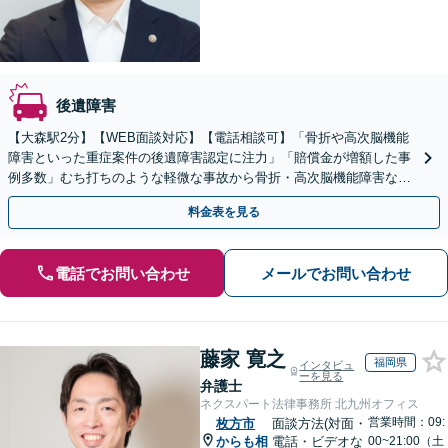
後遺障害
【大森駅2分】【WEB面談対応】【電話相談可】「骨折や高次脳機能
障害といった重症案件の後遺障害認定に注力」「賠償金が増額した事
例多数」むち打ちのような軽微な事故から骨折・高次脳機能障害など
の重症事故まで、事故の規模に関わらず対応いたします
料金表を見る
電話でお問い合わせ
メールでお問い合わせ
藤家 寛之
福岡県
インタビュ
ーを見る
弁護士
ネクスパート法律事務所 北九州オフィス
営業時間：09:
枚方市
面談方法(対面・
からも相
電話・ビデオな
00~21:00（土