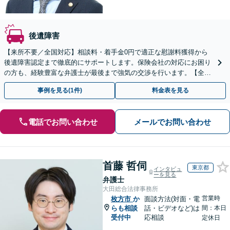
後遺障害
【来所不要／全国対応】相談料・着手金0円で適正な慰謝料獲得から
後遺障害認定まで徹底的にサポートします。保険会社の対応にお困り
の方も、経験豊富な弁護士が最後まで強気の交渉を行います。【全国
13拠点】お気軽にご相談ください。
事例を見る(1件)
料金表を見る
電話でお問い合わせ
メールでお問い合わせ
首藤 哲伺
東京都
インタビュ
ーを見る
弁護士
大田総合法律事務所
営業時
枚方市
か
面談方法(対面・電
らも相談
話・ビデオなど)は
間：本日
受付中
応相談
定休日