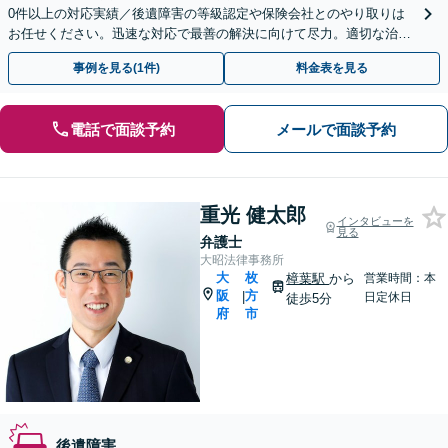
0件以上の対応実績／後遺障害の等級認定や保険会社とのやり取りは
お任せください。迅速な対応で最善の解決に向けて尽力。適切な治療
のアドバイスも「弁護士特約可」【休日・夜間面談可】
事例を見る(1件)
料金表を見る
電話で面談予約
メールで面談予約
重光 健太郎
インタビューを
見る
弁護士
大昭法律事務所
大
枚
樟葉駅
から
営業時間：本
阪
方
|
日定休日
徒歩5分
府
市
後遺障害