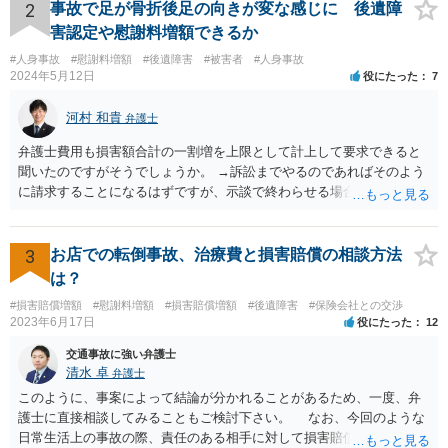
になるとよいと思います。
2
事故で足が骨折後足の向きが変な感じに 後遺障
害認定や慰謝料増額できるか
#人身事故
#慰謝料増額
#後遺障害
#被害者
#人身事故
2024年5月12日
役にたった
7
河村 和貴
弁護士
弁護士費用も損害額合計の一割増を上限として計上して要求できると
聞いたのですがそうでしょうか。 →訴訟までやるのであればそのよう
に請求することになるはずですが、示談で終わらせる場合には、そこ
は譲歩させられることが多いように思います。 LAC基準の弁護士さん
ならほとんど充足できるか多くが返ってくるイメージなので頼むのも
いいかなと思うのですが。 →LAC基準でもそうかもしれませんし、交
3
お店での転倒事故、治療費と損害賠償の相談方法
通事故事案ではより定額の費用としている法律事務所も多いように思
は？
います。費用面も含めて、弁護士さんを検討してみるとよいかもしれ
#損害賠償増額
#慰謝料増額
#損害賠償増額
#後遺障害
#保険会社との交渉
ませんね。 かなり具体的な話も多くなっているので、法律事務所に問
2023年6月17日
役にたった
12
い合わせてみるとよいと思います。
交通事故に強い弁護士
清水 卓
弁護士
このように、事案によって結論が分かれることがあるため、一度、弁
護士に直接相談してみることもご検討下さい。 なお、今回のような
日常生活上の事故の際、責任のある相手に対して損害賠償請求する際