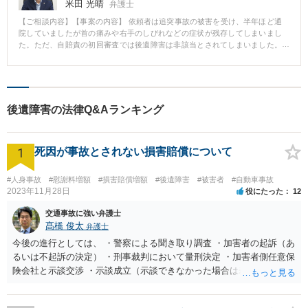
治医の作成した後遺障害診断書に不備が見られましたが、併合12級の認定の
米田 光晴
弁護士
獲得に成功しました。 その後、後遺障害慰謝料、後遺障害逸失利益を含めた
【ご相談内容】【事案の内容】 依頼者は追突事故の被害を受け、半年ほど通
損害全部について粘り強く交渉し、最終的には当初の提示額から約5倍に増額
院していましたが首の痛みや右手のしびれなどの症状が残存してしまいまし
した賠償金を受け取ることができました。
た。ただ、自賠責の初回審査では後遺障害は非該当とされてしまいました。
【対応方針、解決結果】 後遺障害等級非該当の結果を受けて、MRI検査画像
を確認したところ異常所見が認められたことから異議申立てすることを決断
しました。 その準備として、改めて主治医に意見を聞き取り、好意的なご意
見がいただける見込みがあったため、弁護士において「医療照会・回答書」
を作成し医師に回答を依頼しました。また、依頼者からは生活状況等を聞き
後遺障害の法律Q&Aランキング
取り日常生活上の支障などを記載した陳述書も作成しました。 このように準
備を入念に行ったうえで異議申立てしたところ、当初は非該当であったとこ
ろが後遺障害等級14級9号（神経症状）の認定を受けることができました。そ
1
の結果、後遺障害があることを前提として、後遺障害慰謝料、後遺障害逸失
死因が事故とされない損害賠償について
利益を考慮した有利な条件で示談解決することができました。 【弁護士のコ
メント】 本件ではMRI画像や医師の意見から異議申立てが認められる可能性
#人身事故
#慰謝料増額
#損害賠償増額
#後遺障害
#被害者
#自動車事故
があると判断し、適切な準備をして臨んだことで弁護士の見通しどおりに後
2023年11月28日
役にたった
12
遺障害等級の認定が得られました。 異議申立ては闇雲にやっても意味がな
く、しっかりとした準備が不可欠です。弁護士に依頼しなかった場合、本件
交通事故に強い弁護士
のような準備を自身で行うことは難しく、異議申立てが認められなかったお
髙橋 俊太
弁護士
それもあります。その場合、最終的な示談金額は200万円程度低くなったと予
今後の進行としては、 ・警察による聞き取り調査 ・加害者の起訴（あ
想されますので、弁護士に依頼されてよかったといえるケースです。
るいは不起訴の決定） ・刑事裁判において量刑決定 ・加害者側任意保
険会社と示談交渉 ・示談成立（示談できなかった場合は裁判） となり
ます。なお、警察では、お母様の生前のご様子やご遺族の被害感情、
加害者に対する処罰感情など尋ねられるはずですので、率直にお答え