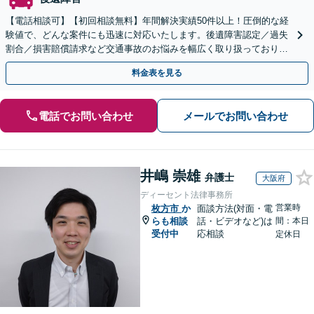
【電話相談可】【初回相談無料】年間解決実績50件以上！圧倒的な経
験値で、どんな案件にも迅速に対応いたします。後遺障害認定／過失
割合／損害賠償請求など交通事故のお悩みを幅広く取り扱っておりま
す。【夜間・休日面談】【完全個室】【樟葉駅3分】
料金表を見る
電話でお問い合わせ
メールでお問い合わせ
井嶋 崇雄
弁護士
大阪府
ディーセント法律事務所
営業時
枚方市
か
面談方法(対面・電
らも相談
話・ビデオなど)は
間：本日
受付中
応相談
定休日