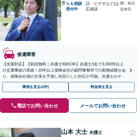
らも相談
話・ビデオなど)は
間：本日
受付中
応相談
定休日
後遺障害
【全国対応】【初回無料｜弁護士特約OK】弁護士3名で3,000件以上
の交通事故の実績！10年以上保険会社の顧問事務所での勤務経験があ
り、保険会社側の主張を予測し先回りした対応が可能。弁護士がチー
ムとなり示談交渉、休業損害、後遺障害等に対応。
事例を見る(4件)
料金表を見る
電話でお問い合わせ
メールでお問い合わせ
山本 大士
弁護士