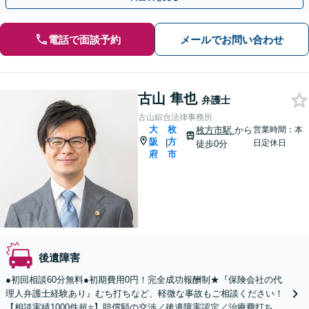
電話で面談予約
メールでお問い合わせ
古山 隼也
弁護士
古山綜合法律事務所
大
枚
枚方市駅
から
営業時間：本
阪
方
|
日定休日
徒歩0分
府
市
後遺障害
●初回相談60分無料●初期費用0円！完全成功報酬制★『保険会社の代
理人弁護士経験あり』むち打ちなど、軽微な事故もご相談ください！
【相談実績1000件超⭐️】賠償額の交渉／後遺障害認定／治療費打ち切