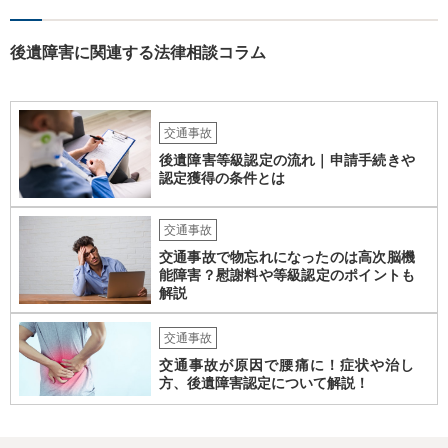
にならないようにするには、被害者の納得するような金額を提示する
しかありません。ご相談者様の誠意が伝わっているかや、 被害者のキ
ャラクターの問題もあるので、どうすればよいのかという正解はあり
後遺障害に関連する法律相談コラム
ません。どのように対応しても、訴訟に持っていく人もいます。 一人
で交渉をすることは相当大変だと思うので、弁護士に面談のうえ、場
合によっては交渉を任せた方がいいかもしれません。
交通事故
後遺障害等級認定の流れ｜申請手続きや
認定獲得の条件とは
交通事故
交通事故で物忘れになったのは高次脳機
能障害？慰謝料や等級認定のポイントも
解説
交通事故
交通事故が原因で腰痛に！症状や治し
方、後遺障害認定について解説！