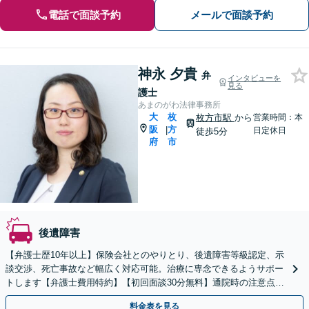
電話で面談予約
メールで面談予約
神永 夕貴
弁
インタビューを
見る
護士
あまのがわ法律事務所
大
枚
枚方市駅
から
営業時間：本
阪
方
|
日定休日
徒歩5分
府
市
後遺障害
【弁護士歴10年以上】保険会社とのやりとり、後遺障害等級認定、示
談交渉、死亡事故など幅広く対応可能。治療に専念できるようサポー
トします【弁護士費用特約】【初回面談30分無料】通院時の注意点も
しっかりアドバイス
料金表を見る