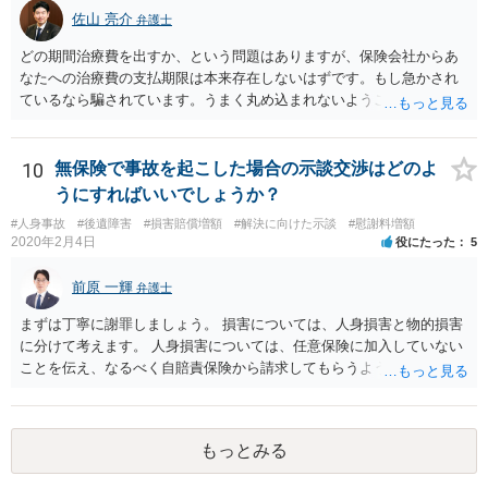
可能な弁護士に個別に問い合わせ、上記の方法等を参考に進め方を相
佐山 亮介
弁護士
談してみるのが望ましいかもしれません。
どの期間治療費を出すか、という問題はありますが、保険会社からあ
なたへの治療費の支払期限は本来存在しないはずです。もし急かされ
ているなら騙されています。うまく丸め込まれないようご注意下さ
い。 診療内科の費用を払ってもらえるかどうかは絶対の保証はありま
せんが、受診したならば提出すべきです。
10
無保険で事故を起こした場合の示談交渉はどのよ
うにすればいいでしょうか？
#人身事故
#後遺障害
#損害賠償増額
#解決に向けた示談
#慰謝料増額
2020年2月4日
役にたった
5
前原 一輝
弁護士
まずは丁寧に謝罪しましょう。 損害については、人身損害と物的損害
に分けて考えます。 人身損害については、任意保険に加入していない
ことを伝え、なるべく自賠責保険から請求してもらうようお願いして
ください。 また、治療については、健康保険を使ってもらうようにお
願いしてください。 物的損害については、請求の根拠を精査する必要
があり、写真や見積書を送ってもらい、請求金額が正当化をちゃんと
もっとみる
チェックする必要があります。 相談者様の資力がどれだけあるのかは
分かりませんが、資力に応じた対応をして行くほかありません。 訴訟