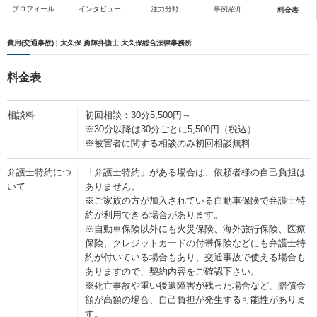
プロフィール
インタビュー
注力分野
事例紹介
料金表
費用(交通事故) | 大久保 勇輝弁護士 大久保総合法律事務所
料金表
相談料
初回相談：30分5,500円～
※30分以降は30分ごとに5,500円（税込）
※被害者に関する相談のみ初回相談無料
弁護士特約につ
「弁護士特約」がある場合は、依頼者様の自己負担は
いて
ありません。
※ご家族の方が加入されている自動車保険で弁護士特
約が利用できる場合があります。
※自動車保険以外にも火災保険、海外旅行保険、医療
保険、クレジットカードの付帯保険などにも弁護士特
約が付いている場合もあり、交通事故で使える場合も
ありますので、契約内容をご確認下さい。
※死亡事故や重い後遺障害が残った場合など、賠償金
額が高額の場合、自己負担が発生する可能性がありま
す。