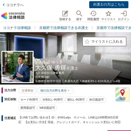
弁護士の方はこちら
ココナラへ
投稿する
探す
閲覧履歴
マイリスト
ログイン
ココナラ法律相談
京都府で法律相談できる弁護士
京都市で法律相談で
マイリストに入れる
おおくぼ ゆうき
大久保 勇輝
弁護士
大久保総合法律事務所
烏丸御池駅
京都府
京都市中京区三条通烏丸西入御倉町85-1 KDX烏丸ビル4階
注力分野
交通事故
他の注力分野を表示
対応体制
カード利用可
分割払い利用可
後払い利用可
休日面談可
夜間面談可
WEB面談可
【LINEでお問い合わせ】ID：＠991afpr ※メール、LINEは24時間365日対
注意補足
応 【お支払い方法】現金、クレジットカード、キャッシュレス支払いに対応