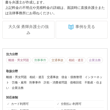
書を弁護士が作成します。
上記料金の不明点や見積料金の詳細は、面談時に直接弁護士また
は法律事務所にお尋ねください。
大久保 勇輝弁護士の強
事例を見る
み
注力分野
離婚・男女問題
刑事事件
交通事故
相続・遺言
企業法務
取扱分野
離婚・男女問題
相続・遺言
交通事故
借金・債務整理
インターネッ
ト
労働・雇用
刑事事件
詐欺・消費者問題
債権回収
不動産・住ま
い
企業法務
対応体制
カード利用可
分割払い利用可