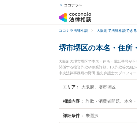
ココナラへ
ココナラ法律相談
大阪府で法律相談できる
堺市堺区の本名・住所
大阪府の堺市堺区で本名・住所・電話番号が不
関係する投資詐欺や副業詐欺、FX詐欺等の細
中央法律事務所の野田 雅史弁護士のプロフィ
トラブルを今すぐに弁護士に相談したい』『本
号が不明な詐欺師を法律相談できる堺市堺区内
エリア
大阪府、堺市堺区
相談内容
詐欺・消費者問題、本名・
詳細条件
未選択