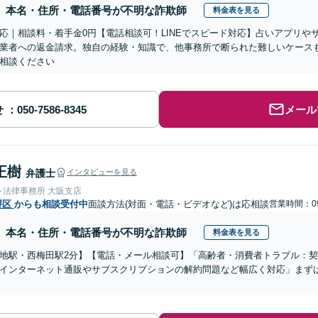
本名・住所・電話番号が不明な詐欺師
料金表を見る
応｜相談料・着手金0円【電話相談可！LINEでスピード対応】占いアプリや
業者への返金請求。独自の経験・知識で、他事務所で断られた難しいケース
相談ください
せ
メール
正樹
弁護士
インタビューを見る
レ法律事務所 大阪支店
堺区
からも相談受付中
面談方法(対面・電話・ビデオなど)は応相談
営業時間：09
本名・住所・電話番号が不明な詐欺師
料金表を見る
地駅・西梅田駅2分】【電話・メール相談可】「高齢者・消費者トラブル：
インターネット通販やサブスクリプションの解約問題など幅広く対応」まず