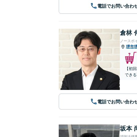
電話でお問い合わ
倉林 
ノースポ
堺市
【初回
できる
電話でお問い合わ
坂本 
清陵法律