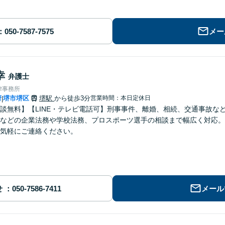
メー
幸
弁護士
律事務所
府
堺市堺区
堺駅
から徒歩3分
営業時間：本日定休日
|
談無料】【LINE・テレビ電話可】刑事事件、離婚、相続、交通事故な
などの企業法務や学校法務、プロスポーツ選手の相談まで幅広く対応。
気軽にご連絡ください。
せ
メール