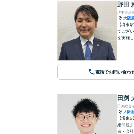
野田 
堺中央法
大阪
【堺東駅
でござい
を実施し
電話でお問い合わ
田渕 
田渕総合
大阪
【堺東5
婚問題】
者・会社