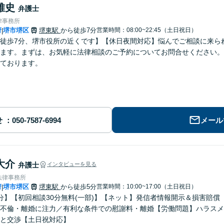
雅史
弁護士
律事務所
府
堺市堺区
堺東駅
から徒歩7分
営業時間：08:00~22:45（土日祝日）
|
徒歩7分、堺市役所の近くです】【休日夜間対応】悩んでご相談に来ら
ます。まずは、お気軽に法律相談のご予約についてお問合せください。
ております。
せ
メール
大介
弁護士
インタビューを見る
法律事務所
府
堺市堺区
堺東駅
から徒歩5分
営業時間：10:00~17:00（土日祝日）
|
分】【初回相談30分無料(一部)】【ネット】発信者情報開示＆損害賠
不倫・離婚に注力／有利な条件での慰謝料・離婚【労働問題】ハラスメ
と交渉【土日祝対応】