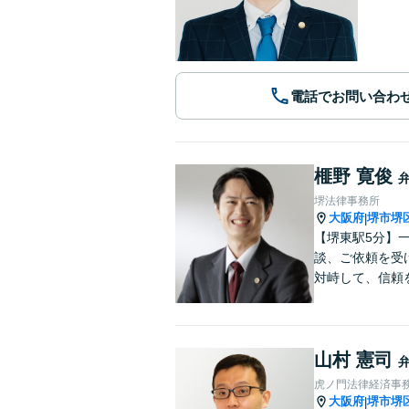
電話でお問い合わ
榧野 寛俊
堺法律事務所
大阪府
堺市堺
|
【堺東駅5分】
談、ご依頼を受
対峙して、信頼
山村 憲司
虎ノ門法律経済事務
大阪府
堺市堺
|