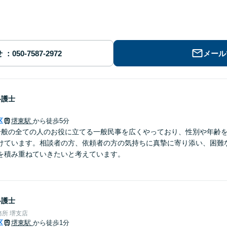
せ
メール
弁護士
区
堺東駅
から徒歩5分
一般の全ての人のお役に立てる一般民事を広くやっており、性別や年齢
けています。相談者の方、依頼者の方の気持ちに真摯に寄り添い、困難
を積み重ねていきたいと考えています。
弁護士
所 堺支店
区
堺東駅
から徒歩1分