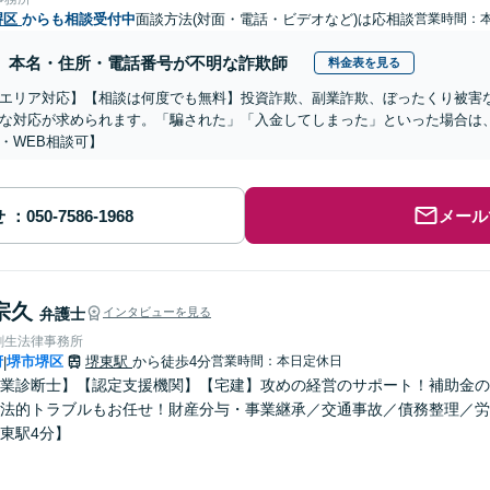
堺区
からも相談受付中
面談方法(対面・電話・ビデオなど)は応相談
営業時間：
本名・住所・電話番号が不明な詐欺師
料金表を見る
エリア対応】【相談は何度でも無料】投資詐欺、副業詐欺、ぼったくり被害
な対応が求められます。「騙された」「入金してしまった」といった場合は
・WEB相談可】
せ
メール
宗久
弁護士
インタビューを見る
創生法律事務所
府
堺市堺区
堺東駅
から徒歩4分
営業時間：本日定休日
|
業診断士】【認定支援機関】【宅建】攻めの経営のサポート！補助金の
法的トラブルもお任せ！財産分与・事業継承／交通事故／債務整理／労
東駅4分】