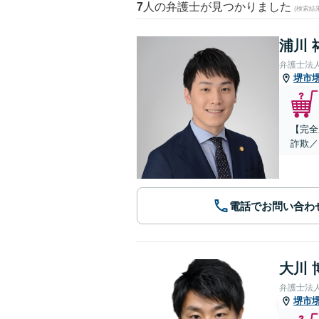
7
人の弁護士が見つかりました
(検索結
浦川 
弁護士法
堺市
【完全
詐欺／
電話でお問い合わ
大川 
弁護士法
堺市