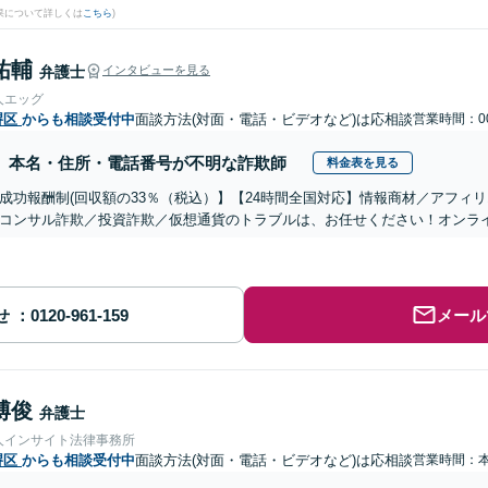
果について詳しくは
こちら
)
祐輔
弁護士
インタビューを見る
人エッグ
堺区
からも相談受付中
面談方法(対面・電話・ビデオなど)は応相談
営業時間：00
本名・住所・電話番号が不明な詐欺師
料金表を見る
成功報酬制(回収額の33％（税込）】【24時間全国対応】情報商材／アフィ
コンサル詐欺／投資詐欺／仮想通貨のトラブルは、お任せください！オンラ
せ
メール
博俊
弁護士
人インサイト法律事務所
堺区
からも相談受付中
面談方法(対面・電話・ビデオなど)は応相談
営業時間：