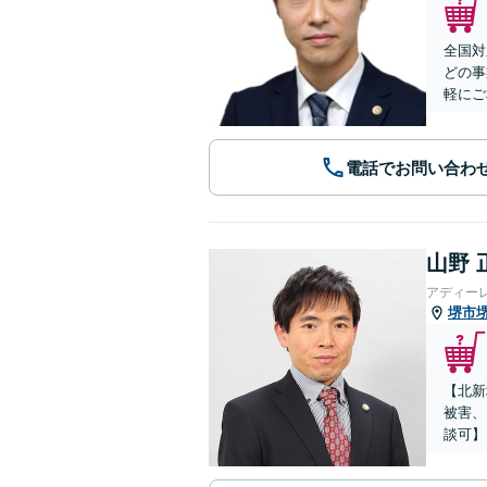
全国対
どの事
軽にご
電話でお問い合わ
山野 
アディー
堺市
【北新
被害、
談可】