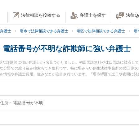
法律相談を投稿する
弁護士を探す
法律Q
弁護士
堺市で法律相談できる弁護士
堺区で法律相談できる弁護士
堺
・電話番号が不明な詐欺師に強い弁護士
明な詐欺師に強い弁護士が7名見つかりました。初回面談無料や休日面談に対応し
かな分野での絞り込み検索もでき便利です。特に堺みらい創生法律事務所の武田 宗久
ール情報や弁護士費用、強みなどが注目されています。『堺市堺区で土日や夜間に発
名・住所・電話番号が不明な詐欺師のトラブル解決の実績豊富な近くの弁護士を検
の弁護士に相談予約したい』などでお困りの相談者さんにおすすめです。
住所・電話番号が不明