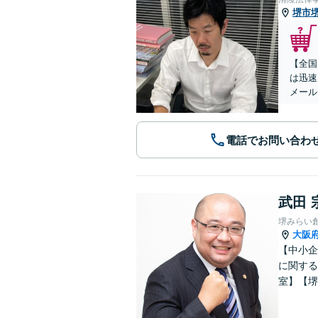
堺市
【全国
は迅速
メール
電話でお問い合わ
武田 
堺みらい
大阪
【中小企
に関する
室】【堺