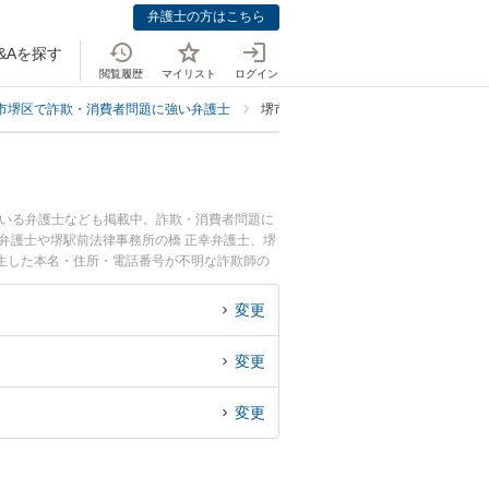
弁護士の方はこちら
&Aを探す
閲覧履歴
マイリスト
ログイン
市堺区で詐欺・消費者問題に強い弁護士
堺市堺区で本名・住所・電話番号が不
ている弁護士なども掲載中。詐欺・消費者問題に
弁護士や堺駅前法律事務所の橋 正幸弁護士、堺
生した本名・住所・電話番号が不明な詐欺師の
索したい』『初回相談無料で本名・住所・電話番
変更
変更
変更