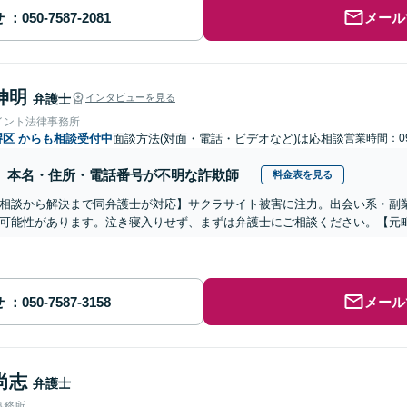
せ
メール
伸明
弁護士
インタビューを見る
イント法律事務所
堺区
からも相談受付中
面談方法(対面・電話・ビデオなど)は応相談
営業時間：09
本名・住所・電話番号が不明な詐欺師
料金表を見る
相談から解決まで同弁護士が対応】サクラサイト被害に注力。出会い系・副
可能性があります。泣き寝入りせず、まずは弁護士にご相談ください。【元
せ
メール
尚志
弁護士
事務所