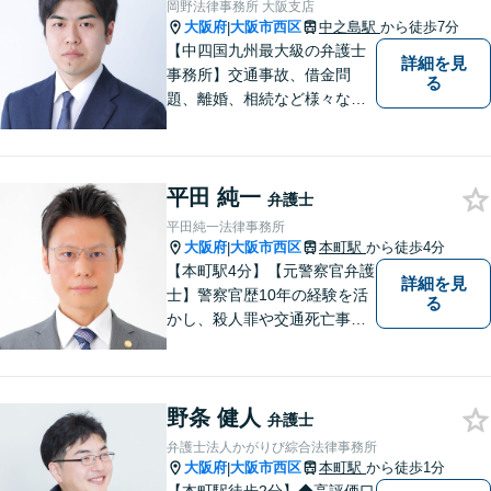
岡野法律事務所 大阪支店
ご相談も多く寄せられていま
大阪府
大阪市西区
中之島駅
から徒歩7分
|
す。
【中四国九州最大級の弁護士
詳細を見
事務所】交通事故、借金問
る
題、離婚、相続など様々な問
題について、「何度でも無
料」の相談を行っています！
まずはお気軽にご相談くださ
平田 純一
い！
弁護士
平田純一法律事務所
大阪府
大阪市西区
本町駅
から徒歩4分
|
【本町駅4分】【元警察官弁護
詳細を見
士】警察官歴10年の経験を活
る
かし、殺人罪や交通死亡事故
の遺族支援、性犯罪被害者支
援、社内犯罪（業務上横領・
詐欺）にも対応しておりま
野条 健人
す。男女問題や労働問題な
弁護士
ど、多岐に渡る分野に力を注
弁護士法人かがりび綜合法律事務所
いでおります。ぜひお気軽に
大阪府
大阪市西区
本町駅
から徒歩1分
|
ご相談ください。