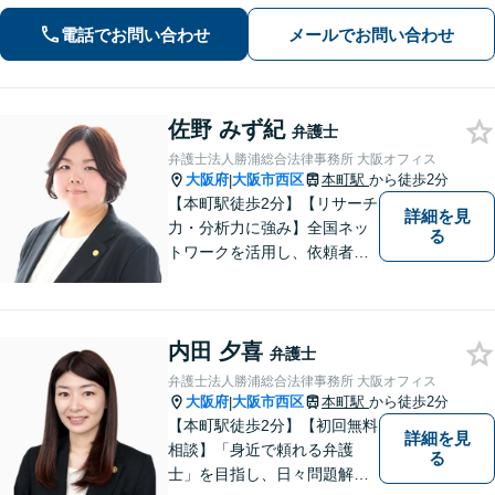
律問題に対応可能【夜間／休日応相
電話でお問い合わせ
メールでお問い合わせ
談】専門家の知識と経験で皆様の力に
なります。気軽にご相談ください。
佐野 みず紀
弁護士
弁護士法人勝浦総合法律事務所 大阪オフィス
大阪府
大阪市西区
本町駅
から徒歩2分
|
【本町駅徒歩2分】【リサーチ
詳細を見
力・分析力に強み】全国ネッ
る
トワークを活用し、依頼者満
足の追求に尽力します。労働
／借金／交通事故など、幅広
いお困りごとに迅速対応！依
内田 夕喜
頼者様一人一人に寄り添い、
弁護士
納得の解決へと導きます。
弁護士法人勝浦総合法律事務所 大阪オフィス
【初回相談無料】
大阪府
大阪市西区
本町駅
から徒歩2分
|
【本町駅徒歩2分】【初回無料
詳細を見
相談】「身近で頼れる弁護
る
士」を目指し、日々問題解決