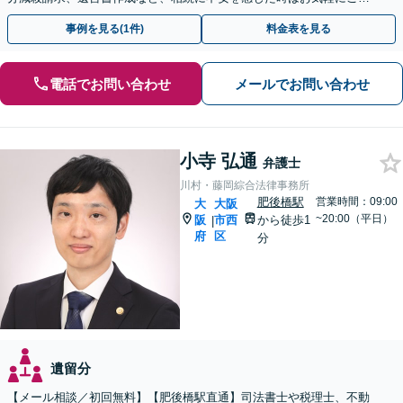
談ください。
事例を見る(1件)
料金表を見る
電話でお問い合わせ
メールでお問い合わせ
小寺 弘通
弁護士
川村・藤岡綜合法律事務所
肥後橋駅
営業時間：09:00
大
大阪
~20:00（平日）
阪
市西
から徒歩1
|
府
区
分
遺留分
【メール相談／初回無料】【肥後橋駅直通】司法書士や税理士、不動