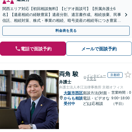
関西エリア対応【初回相談無料】【ビデオ面談可】【所属弁護士6
名】【遺産相続の経験豊富】遺産分割、遺言書作成、相続放棄、民事
信託、相続対策、株式・事業の相続、暗号資産の相続等につき豊富な
対応実績。【バリアフリー】【完全個室対応】
料金表を見る
電話で面談予約
メールで面談予約
両角 駿
京都府
インタビュー
を見る
弁護士
弁護士法人本江法律事務所 京都オフィス
営業時間：0
大阪市西区
面談方法(対面・
からも相談
電話・ビデオな
9:00~18:00
受付中
ど)は応相談
（平日）