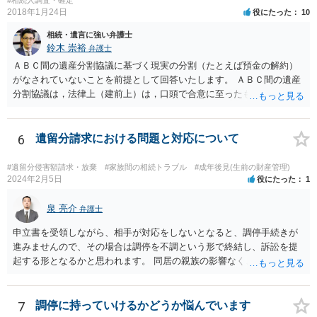
#相続人調査・確定
2018年1月24日
役にたった
10
相続・遺言に強い弁護士
鈴木 崇裕
弁護士
ＡＢＣ間の遺産分割協議に基づく現実の分割（たとえば預金の解約）
がなされていないことを前提として回答いたします。 ＡＢＣ間の遺産
分割協議は，法律上（建前上）は，口頭で合意に至ったものであって
も有効です。 しかし，口頭で合意したことを立証する方法がありませ
ん。 また，不動産の名義を移転するためには，遺産分割協議書への署
名捺印を得る必要があります。 したがって，残念ながら，「ＡＢＣ間
6
遺留分請求における問題と対応について
の遺産分割協議が有効に成立している」という前提に基づく主張は困
難と思われます。 「ＡＢＣ間の遺産分割協議は未了のまま，ＡとＢが
#遺留分侵害額請求・放棄
#家族間の相続トラブル
#成年後見(生前の財産管理)
死亡し，二次相続が発生した」という前提に基づいて協議を進める必
2024年2月5日
役にたった
1
要があります。 もちろん，Ｃの立場としては，ＡＢＣ間の遺産分割協
議の内容を前提とした主張をすることが最も有利ですが，ＡＢの相続
泉 亮介
弁護士
人は応じない姿勢を示していることから，実現は困難だと思います。
申立書を受領しながら、相手が対応をしないとなると、調停手続きが
主張としては維持しつつも，現実的な解決方法（遺産分割協議の落と
進みませんので、その場合は調停を不調という形で終結し、訴訟を提
しどころ）としては，譲歩することを甘受しなければならないかもし
起する形となるかと思われます。 同居の親族の影響なく、というのは
れません。
難しいでしょう。ただ、裁判や調停の中では主張等が書面で残るた
め、後からひっくり返すということは難しくなってくるかと思われま
す。 公開相談の場でのご相談については、どうしても限界が出てしま
7
調停に持っていけるかどうか悩んでいます