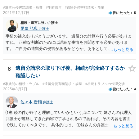
うため、一度個別にご相談をされることをお勧めいたします。
#遺留分侵害額請求・放棄
#生前贈与
#遺留分侵害額請求・放棄
2021年12月7日
役にたった
5
相続・遺言に強い弁護士
尾畠 弘典
弁護士
事情の補充ありがとうございます。 遺留分の計算を行う必要がありま
すね。 正確な判断のためには詳細な事情をお聞きする必要がありま
す。 ご自身の遺留分の侵害があるかどうか、あるとしてどの程度の金
額となるかを正確に把握されたいのであれば、一度お近くの弁護士に
相談されるのが良いと思います。
8
遺留分請求の取り下げ後、相続が完全終了するか
確認したい
#家族間の相続トラブル
#遺留分侵害額請求・放棄
#相続トラブルの代理交渉
2025年8月7日
役にたった
4
佐々木 晋輔
弁護士
⑴相続の件が終了と理解していいかという点について 妹さんの代理人
弁護士が連絡してきた内容で了承されるのであれば、その内容を書面
で残しておくべきです。 具体的には、 ①妹さんの弁護士に対して、連
絡してきた内容（遺留分請求は取り下げる、唯一執行されていない母
の預金を振り込めば終了など）を記載した合意書等の書面を作成して