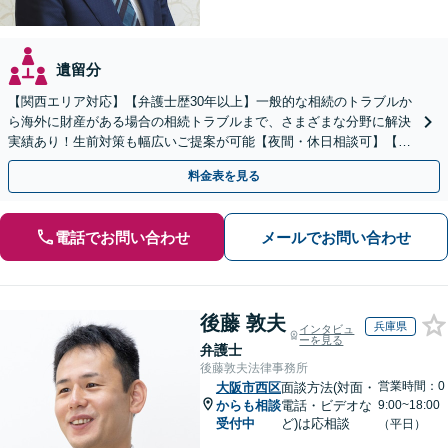
遺留分
【関西エリア対応】【弁護士歴30年以上】一般的な相続のトラブルか
ら海外に財産がある場合の相続トラブルまで、さまざまな分野に解決
実績あり！生前対策も幅広いご提案が可能【夜間・休日相談可】【完
全個室】
料金表を見る
電話でお問い合わせ
メールでお問い合わせ
後藤 敦夫
兵庫県
インタビュ
ーを見る
弁護士
後藤敦夫法律事務所
営業時間：0
大阪市西区
面談方法(対面・
からも相談
電話・ビデオな
9:00~18:00
受付中
ど)は応相談
（平日）