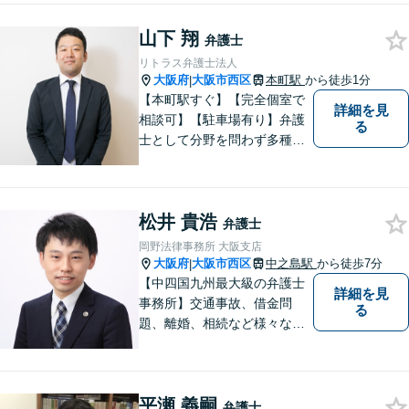
まずはお気軽にご相談くださ
山下 翔
い！
弁護士
リトラス弁護士法人
大阪府
大阪市西区
本町駅
から徒歩1分
|
【本町駅すぐ】【完全個室で
詳細を見
相談可】【駐車場有り】弁護
る
士として分野を問わず多種多
様な事件を取り扱ってきまし
た。こんなことを弁護士に相
談しても良いのだろうかと迷
松井 貴浩
ってしまう方もいらっしゃる
弁護士
かもしれませんが、まずはお
岡野法律事務所 大阪支店
気軽にご相談ください。
大阪府
大阪市西区
中之島駅
から徒歩7分
|
【中四国九州最大級の弁護士
詳細を見
事務所】交通事故、借金問
る
題、離婚、相続など様々な問
題について、「何度でも無
料」の相談を行っています！
まずはお気軽にご相談くださ
平瀬 義嗣
い！
弁護士