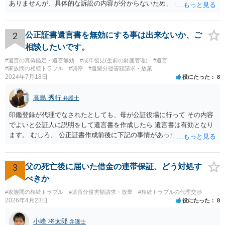
ありませんが、具体的な訴訟の内容が分からないため、 何とも回答が
難しい、といわざるを得ません。 繰り返しになりますが、事情をよく
わかっている代理人弁護士に聞くか、 訴訟資料を持って面談相談に行
ってみましょう。 その上で、一般論として回答するなら、和解案と判
2
公正証書遺言書を無効にする事は出来ないか、ご
決は（ケースによって程度の差はあっても）食い違うことが多いで
相談したいです。
す。 金額は適当ですが、例えば判決で１００万円支払え、という結論
#遺言の真偽鑑定・遺言無効
#成年後見(生前の財産管理)
#遺言
になりそうな場合、 そのまま１００万円を和解案として提示しても、
#家族間の相続トラブル
#調停
#遺留分侵害額請求・放棄
判決と変わらないなら払う側としてはあまり和解に応じようという気
2024年7月18日
役にたった
8
にはなりにくいです。 他方で、７０万円で和解を提示した場合、 「こ
のまま判決で１００万円支払いとなるより、７０万円でまとめた方が
高島 秀行
弁護士
マシ」ということで、 合意の可能性が出てきます。 応じるかどうか
は、判決になったらどうなりそうか、という点についての検討が不可
印鑑登録が代理でなされたとしても、母が公証役場に行って その内容
欠ですので、 初めに述べた通り、代理人と相談するか、資料を持って
でよいと公証人に説明をして遺言書を作成したら 遺言書は有効となり
面談相談に行ってみることをお勧めします。
ます。 むしろ、 公正証書作成前後に下記の事情があったことが証明で
きれば判断能力がなく 無効だったと主張することが可能です。 翌年1
月に携帯が新しくなった母からの第一声は「ここにいたら殺される」
「面会に来てくれ」で、長男に聞くと「面会は出来ない。俺は携帯電
3
父の死亡後に届いた借金の連帯保証、どう対処す
話の使い方を教える為に会っている」「母の話は聞かなくて良い」と
べきか
電話が切れました。その後の電話でも「食事に毒が入っている」「体
#家族間の相続トラブル
#遺留分侵害額請求・放棄
#相続トラブルの代理交渉
にチップが埋められている」等、おかしかったです。 当時の診療記
2026年4月23日
役にたった
8
録、介護認定の資料、介護記録を取得して 弁護士に面談で相談された
方がよいと思います。
小峰 将太郎
弁護士