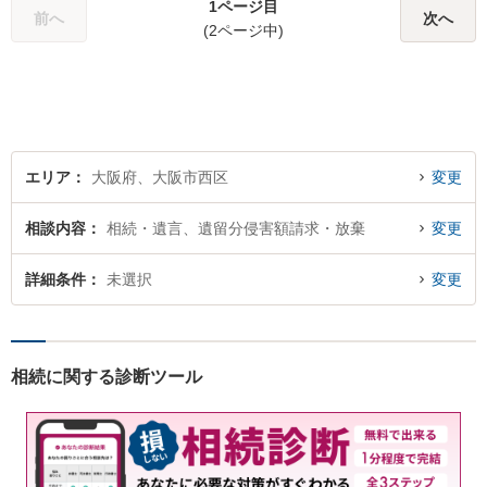
1ページ目
事案にも対応いたします。
前へ
次へ
(2ページ中)
【初回無料相談】
エリア
大阪府、大阪市西区
変更
相談内容
相続・遺言、遺留分侵害額請求・放棄
変更
詳細条件
未選択
変更
相続に関する診断ツール