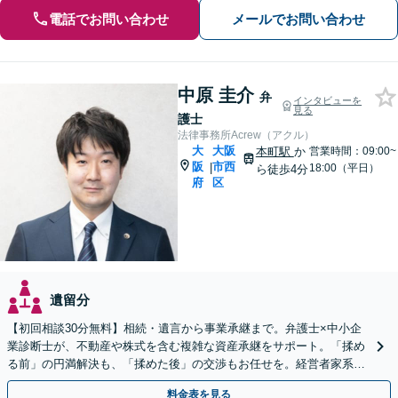
電話でお問い合わせ
メールでお問い合わせ
中原 圭介
弁
インタビューを
見る
護士
法律事務所Acrew（アクル）
大
大阪
本町駅
か
営業時間：09:00~
阪
市西
|
18:00（平日）
ら徒歩4分
府
区
遺留分
【初回相談30分無料】相続・遺言から事業承継まで。弁護士×中小企
業診断士が、不動産や株式を含む複雑な資産承継をサポート。「揉め
る前」の円満解決も、「揉めた後」の交渉もお任せを。経営者家系な
らではの視点で伴走します。
料金表を見る