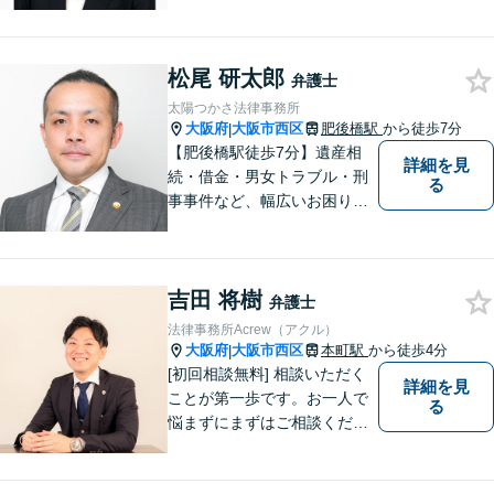
に尽力しています。お早めに
ご相談いただくことで解決の
選択肢が広がります。お困り
松尾 研太郎
ごとがあれば、まずはお気軽
弁護士
にご相談ください。
太陽つかさ法律事務所
大阪府
大阪市西区
肥後橋駅
から徒歩7分
|
【肥後橋駅徒歩7分】遺産相
詳細を見
続・借金・男女トラブル・刑
る
事事件など、幅広いお困りご
とに対応◎事業会社での勤務
経験あり。依頼者様の立場に
立って、最善の解決へ導きま
吉田 将樹
す。フットワークを活かし、
弁護士
迅速な解決へと尽力いたしま
法律事務所Acrew（アクル）
す。
大阪府
大阪市西区
本町駅
から徒歩4分
|
[初回相談無料] 相談いただく
詳細を見
ことが第一歩です。お一人で
る
悩まずにまずはご相談くださ
い。