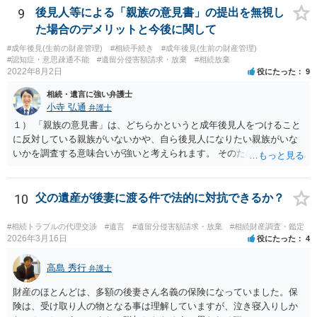
もらう。 ②相談者様はその書面の内容をしっかり確認する。納得でき
9
後見人等による「親族の意見書」の提出を無視し
ない部分があれば、説明を求めたり、修正を求める。 なお、相続に
た場合のデメリットと今後に関して
関してお互いに債権債務がないことを確認する旨を記載してもらいま
#成年後見(生前の財産管理)
#相続手続き
#成年後見(生前の財産管理)
しょう。その記載があれば、相続の件は終了となります。 ③合意書等
#認知症・意思疎通不能
#遺留分侵害額請求・放棄
#相続放棄
が納得できる内容になれば、お互いに署名捺印する。 という流れで
2022年8月2日
役にたった
9
す。 合意書等に署名捺印してもいいか不安があるようでしたら、署名
相続・遺言に強い弁護士
捺印する前に、相談者様も別の弁護士に相談して確認してもらうので
小寺 弘通
弁護士
もいいと思います。 ⑵振込先が弁護士宛であることについて 代理人弁
護士の預り口座を振込先とするのはよくあることです。 問題ないと思
１） 「親族の意見書」は、どちらかというと成年後見人をつけること
います。
に反対している親族がいないかや、自ら後見人になりたい親族がいな
いかを調査する意味合いが強いと考えられます。 そのため、ご相談の
ご事情であれば無視してしまっても特に不都合はないと考えられま
す。 ２） 場合によっては、介護や被後見人の財産の処分等に関して、
後見人から相談があることも考えられます。 また、お祖母さんがお亡
10
父の遺産が後妻に渡る件で法的に対抗できるか？
くなりになった場合、相続人となる可能性がありますが、 その場合は
相続放棄されれば問題ありません。 ３） 完全に拒否する方法はないか
#相続トラブルの代理交渉
#遺言
#遺留分侵害額請求・放棄
#相続財産調査・鑑定
もしれませんが、 関わりを持ちたくないとのことでしたら、親族の意
2026年3月16日
役にたった
4
見書にその旨を記載して提出しておけば良いかも知れません。 後見人
としても、関わりを拒否している親族にあえて連絡をしてくる可能性
高島 秀行
弁護士
は低いと考えられます。 以上、ご参考になさってください。
財産のほとんどは、多額の後妻さん名義の保険になっていました。保
険は、受け取り人の物となる事は理解していますが、泣き寝入りしか