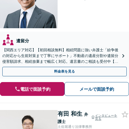
遺留分
【関西エリア対応】【初回相談無料】相続問題に強い弁護士「紛争後
の対応から生前対策まで丁寧にサポート」不動産の遺産分割や遺留分
侵害額請求、相続放棄まで幅広く対応。遺言書のご相談も受付中【夜
間・休日面談可】【WEB面談】【完全個室】
料金表を見る
電話で面談予約
メールで面談予約
有田 和生
弁
インタビューを
見る
護士
土佐堀通り法律事務所