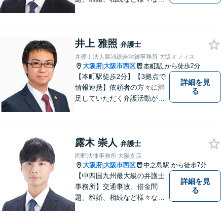
題について、「何度でも無
料」の相談を行っています！
まずはお気軽にご相談くださ
井上 雅照
い！
弁護士
弁護士法人勝浦総合法律事務所 大阪オフィス
大阪府
大阪市西区
本町駅
から徒歩2分
|
【本町駅徒歩2分】【3拠点で
詳細を見
情報連携】依頼者の方々に満
る
足していただく弁護活動がモ
ットーです。依頼者様の不安
の本質を汲み取り、法的思考
を駆使し、問題解決を図りま
露木 崇人
す。お細いごとがあればまず
弁護士
はご相談ください！【初回相
岡野法律事務所 大阪支店
談無料】
大阪府
大阪市西区
中之島駅
から徒歩7分
|
【中四国九州最大級の弁護士
詳細を見
事務所】交通事故、借金問
る
題、離婚、相続など様々な問
題について、「何度でも無
料」の相談を行っています！