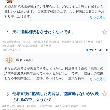
相続人間で地域が離れている場合には、どのように弁護士を探すかも
難しいとは思います。 ご家族で検討の上で、よい解決になることをお
祈り申し上げます。
4
夫に遺産相続をさせたくないです。
#家族間の相続トラブル
#自筆証書遺言の作成
#遺留分侵害額請求・放棄
#遺言
#相続放棄
#遺言の真偽鑑定・遺言無効
2022年3月1日
役にたった
8
匿名B
弁護士
あなたのお考えが実現できるかどうかは、民法８９２条の「廃除」の
請求を家庭裁判所で認めてもらえるかどうか、です。「廃除」の理由
となる事実関係は、「虐待」をうけたか、「重大な侮辱」を受けた
か、推定相続人たる夫に「その他著しい非行」があったか否かです。
「廃除」は遺言でも可能です（民法８９３条）。 弁護士に具体的な事
情を話して相談して、「廃除」が可能か、実際に法律相談を受けるこ
5
他界直後に協議した内容は、協議書はないが反映
とをお勧めします。
されるのでしょうか？
#遺産分割
#協議
#不動産・土地の相続
#遺留分侵害額請求・放棄