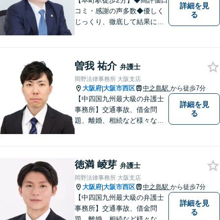
【本町駅徒歩2分】◆高評価口
詳細を見
コミ・感謝の声多数◆優しく
る
じっくり、徹底して結果にこ
だわります。依頼者さまの
「かがりび」として、最後ま
で毅然と対応していきます！
曽我 祐介
「女性に寄り添う豊富な相談
弁護士
実績」その方の人生の再出発
岡野法律事務所 大阪支店
を全力で応援いたします【休
大阪府
大阪市西区
中之島駅
から徒歩7分
|
日・夜間相談可】
【中四国九州最大級の弁護士
詳細を見
事務所】交通事故、借金問
る
題、離婚、相続など様々な問
題について、「何度でも無
料」の相談を行っています！
まずはお気軽にご相談くださ
徳満 崚芽
い！
弁護士
岡野法律事務所 大阪支店
大阪府
大阪市西区
中之島駅
から徒歩7分
|
【中四国九州最大級の弁護士
詳細を見
事務所】交通事故、借金問
る
題、離婚、相続など様々な問