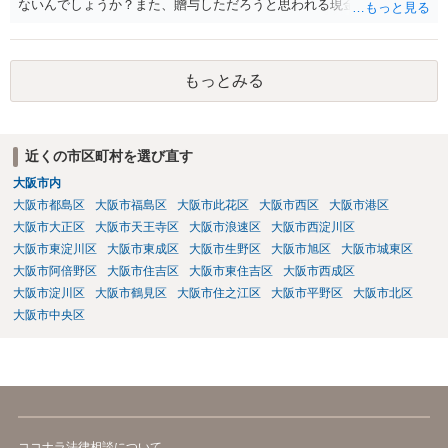
ないんでしょうか？また、贈与しただろうと思われる現金の引き出し
も数年ありました。この現金についても泣き寝入りしかないんでしょ
うか？ 保険は原則として受取人のものですが、遺産全体での保険金
の割合が高い場合、掛け金が一括払いで、保険金が掛け金の額と同様
もっとみる
の額の場合などは特別受益として遺留分の対象となる可能性がありま
す。 多額の現金の引き出しは、相手に渡ったかどうか、そのとき父
の判断能力など事情によります。 弁護士に面談で詳しい事情を話し
て相談された方がよいと思います。
近くの市区町村を選び直す
大阪市内
大阪市都島区
大阪市福島区
大阪市此花区
大阪市西区
大阪市港区
大阪市大正区
大阪市天王寺区
大阪市浪速区
大阪市西淀川区
大阪市東淀川区
大阪市東成区
大阪市生野区
大阪市旭区
大阪市城東区
大阪市阿倍野区
大阪市住吉区
大阪市東住吉区
大阪市西成区
大阪市淀川区
大阪市鶴見区
大阪市住之江区
大阪市平野区
大阪市北区
大阪市中央区
ココナラ法律相談について