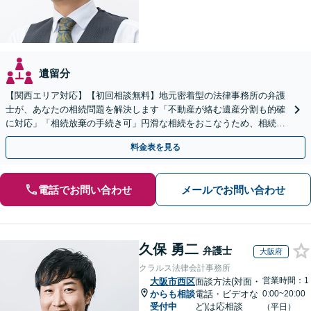
遺留分
【関西エリア対応】【初回相談無料】地元密着型の法律事務所の弁護
士が、あなたの相続問題を解決します「不動産が絡む遺産分割も的確
に対応」「相続放棄の手続き可」円滑な相続をおこなうため、相続問
題は自分の代で解決しましょう【完全個室制】
料金表を見る
電話でお問い合わせ
メールでお問い合わせ
久保 勇二
弁護士
大阪府
クラルス法律会計事務所
営業時間：1
大阪市西区
面談方法(対面・
からも相談
電話・ビデオな
0:00~20:00
受付中
ど)は応相談
（平日）