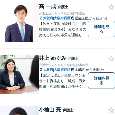
髙 一成
弁護士
弁護士法人四ツ橋総合法律事務所
大阪府
大阪市西区
肥後橋駅
から徒歩3分
|
【休日・夜間面談対応】【肥
詳細を見
後橋駅 徒歩3分】 みなさまの
る
抱える悩みの本質を理解し解
決に導くことを心掛けていま
す。
井上 めぐみ
弁護士
弁護士法人かがりび綜合法律事務所
大阪府
大阪市西区
本町駅
から徒歩1分
|
【認定心理士／夫婦カウンセ
詳細を見
ラー】資格あり！離婚・男女
る
問題・相続問題はお任せくだ
さい！豊富な経験をもとに、
女性弁護士ならではのきめ細
やかな対応で穏便な解決を目
小檜山 亮
指します【初回相談無料】
弁護士
【本町駅徒歩2分】男性の方の