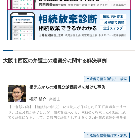
大阪市西区の弁護士の遺留分に関する解決事例
# 遺留分侵害額請求・放棄
相手方からの遺留分減殺請求を退けた事例
權野 裕介
弁護士
【ご相談内容】【相談前の状況】 被相続人が作成した公正証書遺言に基づ
き、遺産分割が終了したが、他の相続人から、依頼者が相続した不動産は高
額な評価になるとして、金銭的な評価として２５００万円超の遺留分減殺請
求を受けた。 【相談後の状況】 相手方の主張内容を精査すると、対象不動産
の評価が争点になることが判明したことから、ただちに不動産鑑定士の協力
も仰ぎ、対象不動産の鑑定を実施。 その結果、対象不動産を適正に評価すれ
# 遺留分侵害額請求・放棄