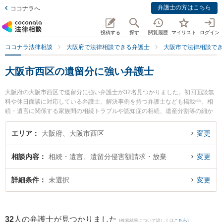
弁護士の方はこちら
ココナラへ
投稿する
探す
閲覧履歴
マイリスト
ログイン
ココナラ法律相談
大阪府で法律相談できる弁護士
大阪市で法律相談で
大阪市西区の遺留分に強い弁護士
大阪府の大阪市西区で遺留分に強い弁護士が32名見つかりました。初回面談無
料や休日面談に対応している弁護士、解決事例を持つ弁護士なども掲載中。相
続・遺言に関係する家族間の相続トラブルや認知症の相続、遺産分割等の細か
な分野での絞り込み検索もでき便利です。特に土佐堀通り法律事務所の權野 裕
介弁護士や法律事務所Acrew（アクル）の中原 圭介弁護士、弁護士法人勝浦総
エリア
大阪府、大阪市西区
変更
合法律事務所 大阪オフィスの杉本 圭弁護士のプロフィール情報や弁護士費用、
強みなどが注目されています。『大阪市西区で土日や夜間に発生した遺留分の
相談内容
相続・遺言、遺留分侵害額請求・放棄
変更
トラブルを今すぐに弁護士に相談したい』『遺留分のトラブル解決の実績豊富
な近くの弁護士を検索したい』『初回相談無料で遺留分を法律相談できる大阪
市西区内の弁護士に相談予約したい』などでお困りの相談者さんにおすすめで
詳細条件
未選択
変更
す。
32
人の弁護士が見つかりました
(検索結果について詳しくは
こちら
)