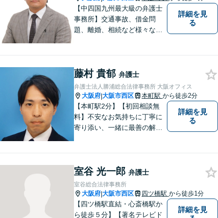
用可】
【中四国九州最大級の弁護士
詳細を見
事務所】交通事故、借金問
る
題、離婚、相続など様々な問
題について、「何度でも無
料」の相談を行っています！
まずはお気軽にご相談くださ
藤村 貴郁
い！
弁護士
弁護士法人勝浦総合法律事務所 大阪オフィス
大阪府
大阪市西区
本町駅
から徒歩2分
|
【本町駅2分】【初回相談無
詳細を見
料】不安なお気持ちに丁寧に
る
寄り添い、一緒に最善の解決
策を考えます！どんな小さな
お悩みでも「相談してよかっ
た」と心から安心していただ
室谷 光一郎
けるよう、誠実にあなたをサ
弁護士
ポートいたします。【電話相
室谷総合法律事務所
談も対応可能】
大阪府
大阪市西区
四ツ橋駅
から徒歩1分
|
【四ツ橋駅直結・心斎橋駅か
詳細を見
ら徒歩５分】【著名テレビド