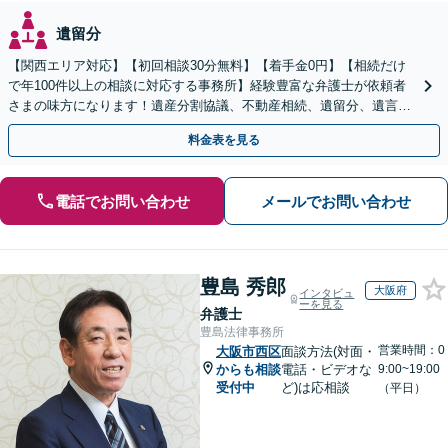
遺留分
【関西エリア対応】【初回相談30分無料】【着手金0円】【相続だけ
で年100件以上の相談に対応する事務所】経験豊富な弁護士が依頼者
さまの味方になります！遺産分割協議、不動産相続、遺留分、遺言書
の作成など【烏丸御池駅7分】
料金表を見る
電話でお問い合わせ
メールでお問い合わせ
豊島 秀郎
大阪府
インタビュ
ーを見る
弁護士
豊島法律事務所
営業時間：0
大阪市西区
面談方法(対面・
からも相談
電話・ビデオな
9:00~19:00
受付中
ど)は応相談
（平日）