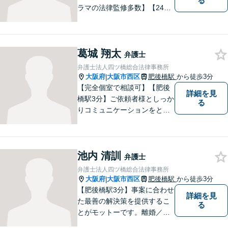
る
ラマの法律監修多数】【24時
間メール問い合わせ受付】フ
ットワークの軽さ、スピーデ
ィーな対応、粘り強い対応を
葛城 翔太
強く意識しております！
弁護士
弁護士法人四ツ橋総合法律事務所
大阪府
大阪市西区
肥後橋駅
から徒歩3分
|
【完全個室で相談可】【肥後
詳細を見
橋駅3分】ご依頼者様としっか
る
りコミュニケーションをと
り、最善の解決をともに目指
していきます。 みなさまに寄
り添って悩みを少しでも解消
池内 清訓
できるよう全力でサポートさ
弁護士
せていただきます。一度ご相
弁護士法人四ツ橋総合法律事務所
談ください。
大阪府
大阪市西区
肥後橋駅
から徒歩3分
|
【肥後橋駅3分】事案に合わせ
詳細を見
た最善の解決策を提供するこ
る
とがモットーです。離婚／交
通事故／不動産／企業法務な