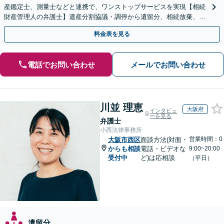
産鑑定士、測量士などと連携で、ワンストップサービスを実現【相続
財産管理人の弁護士】遺産分割協議・調停から遺留分、相続放棄、遺
言書作成まで、豊富な知識で対応！【全国出張可】
料金表を見る
電話でお問い合わせ
メールでお問い合わせ
川並 理恵
大阪府
インタビュ
ーを見る
弁護士
小西法律事務所
営業時間：0
大阪市西区
面談方法(対面・
からも相談
電話・ビデオな
9:00~20:00
受付中
ど)は応相談
（平日）
遺留分