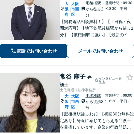
肥後橋駅
営業時間：09:30
大
大阪
~18:30（平日）
阪
市西
から徒歩2
|
府
区
分
【簡易電話相談無料！】【土日祝・夜
間対応可】【地下鉄肥後橋駅から徒歩1
分】 【債権回収に強い】【最新のイン
ターネット問題にも対応可能】相談だ
けで解決することもよくあります。ま
電話でお問い合わせ
メールでお問い合わせ
ずはお気軽にご相談下さい。【ビデオ
面談可】【法テラス利用可】
常谷 麻子
弁
インタビューを
見る
護士
土佐堀通り法律事務所
肥後橋駅
営業時間：09:00
大
大阪
~18:30（平日）
阪
市西
から徒歩2
|
府
区
分
【肥後橋駅徒歩1分】【初回30分無料設
定あり】身近に感じてもらえる弁護士
を目指しています。企業の行政問題／
離婚／相続／債権回収など、幅広い法