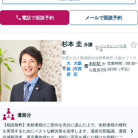
電話で面談予約
メールで面談予約
杉本 圭
弁護
インタビューを見
る
士
弁護士法人勝浦総合法律事務所 大阪オフィス
大
大阪
本町駅
か
営業時間：09:30~
阪
市西
|
18:00（平日）
ら徒歩2分
府
区
遺留分
【相談無料】依頼者様のご意向を充分に汲んだ上で、依頼者様の権利
を実現するためにベストな解決策を追求します。遺産分割協議、遺留
分減殺請求、遺言書作成など、相続に不安を感じた時はお気軽にご相