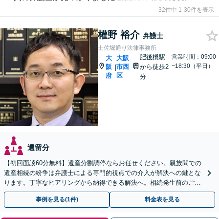
32件中 1-30件を表示
權野 裕介
弁護士
土佐堀通り法律事務所
肥後橋駅
営業時間：09:00
大
大阪
~18:30（平日）
阪
市西
から徒歩2
|
府
区
分
遺留分
【初回面談60分無料】遺産分割調停ならお任せください。親族間での
遺産相続の紛争は弁護士による専門的視点での介入が解決への鍵とな
ります。丁寧なヒアリングから納得できる解決へ。相続発生前のご相
談も承ります。【肥後橋駅より徒歩2分】
事例を見る(1件)
料金表を見る