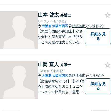
ど、幅広い分野に柔軟に対応
してまいります。高い実行力
山本 啓太
で、皆様の抱えるお困りごと
弁護士
を解決へとスピーディに導き
ルースター法律事務所
ます。
大阪府
大阪市西区
肥後橋駅
から徒歩5分
|
【大阪市西区の弁護士】小さ
詳細を見
な会社と個人事業主の法務サ
る
ービス支援に注力している弁
護士。人生を切り開いていこ
うとしている起業家・経営者
を応援したいとの想いが強く
山岡 直人
なり、 自身の知識・経験をも
弁護士
とに、経営者の皆様のお役に
山岡総合法律事務所
立ちたいと思っています。
大阪府
大阪市西区
肥後橋駅
から徒歩1分
|
【肥後橋駅徒歩1分】【24H対
詳細を見
応】依頼者様とのコミュニケ
る
ーションに比重おき、意思疎
通の取れた一貫した対応を進
めてまいります。個人・法人
問わず、理解に努め、特殊な