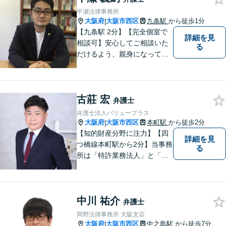
平瀬法律事務所
大阪府
大阪市西区
九条駅
から徒歩1分
|
【九条駅 2分】【完全個室で
詳細を見
相談可】安心してご相談いた
る
だけるよう、親身になってお
話を伺うこと、専門的な事で
もわかりやすい言葉でご説明
することを心がけています。
古莊 宏
法律問題は時間の経過ととも
弁護士
に事態が悪化することが多い
弁護士法人バリュープラス
です。 お気軽にご相談くださ
大阪府
大阪市西区
本町駅
から徒歩2分
|
い。
【知的財産分野に注力】【四
詳細を見
つ橋線本町駅から2分】当事務
る
所は「特許業務法人」と「弁
護士法人」により構成され、
知的財産・法務の両者に対応
可能です。お客様との「コミ
中川 祐介
ュニケーション」を大切に
弁護士
し、喜んで頂けるサービスを
岡野法律事務所 大阪支店
提供いたします【法テラス利
大阪府
大阪市西区
中之島駅
から徒歩7分
|