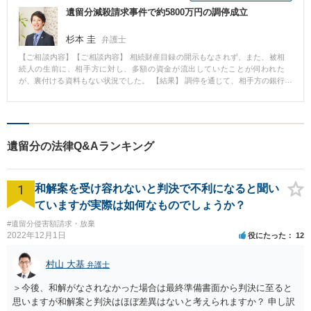
ば、遺留分減殺請求が認められないことが判明したため、鑑定書を裁判所に
遺留分減殺請求事件で約5800万円の調停成立
提出し、相手方の請求は認められないことを主張した。 最終的に裁判所での
鑑定も実施されたが、その鑑定結果は、当方で提出した鑑定結果とほぼ同じ
内容で、相手方の遺留分減殺請求を全て退けた。 【コメント】 早期の段階で
杉本 圭
弁護士
不動産鑑定士の協力も得て、対象不動産の評価を正確に把握し、相手方の請
【ご相談内容】【ご相談内容】 相続財産目録の開示もなされず、また、被相
求に対しどのように対応するかを見極めることができたことが、成功の鍵と
続人の生前に、相手方に対し、多額の資金が流出していたことが伺われた
なりました。
が、裏付ける資料もない状況でした。 【結果】 調停を通じて、相手方の銀行
履歴等を取得し、詳細に調査したところ、約8000万円もの資金が被相続人か
ら相手方に流出していることが判明し、有利な条件での調停が可能となりま
した。 【コメント】 1年半に及ぶ遺留分減殺請求調停の結果、約5800万円の
遺留分相当額を受け取る内容での調停が成立しました。銀行の取引をさかの
ぼって調べることで特別受益の額が増加し、結果として当初の想定よりも多
遺留分の法律Q&Aランキング
額の遺留分が認められたものです。 遺留分の存在を意識せずに権利を失って
いる方はたくさんいらっしゃると思います。 実際に行使するかは別として、
相続に際してどのような権利があるのかを確認することをお勧めいたしま
1
す。
和解案を受け容れないと判決で不利になると聞い
ていますが実際は如何なものでしょうか？
#遺留分侵害額請求・放棄
2022年12月1日
役にたった
12
村山 大基
弁護士
＞今後、和解がなされなかった場合は最終準備書面から判決に至ると
思いますが和解案と判決はほぼ差異はないと考えられますか？ 申し訳