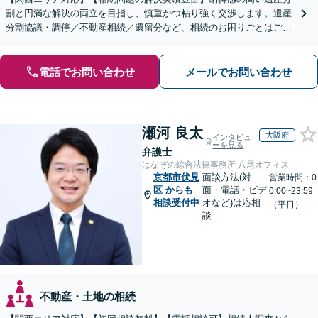
割と円満な解決の両立を目指し、慎重かつ粘り強く交渉します。遺産
分割協議・調停／不動産相続／遺留分など、相続のお困りごとはご相
談ください。遺言書など生前対策にも注力【初回相談無料】
電話でお問い合わせ
メールでお問い合わせ
瀬河 良太
大阪府
インタビュ
ーを見る
弁護士
はなぞの綜合法律事務所 八尾オフィス
京都市伏見
面談方法(対
営業時間：0
区
からも
面・電話・ビデ
0:00~23:59
相談受付中
オなど)は応相
（平日）
談
不動産・土地の相続