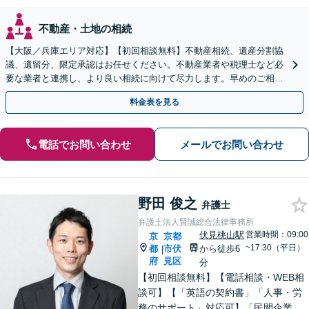
不動産・土地の相続
【大阪／兵庫エリア対応】【初回相談無料】不動産相続、遺産分割協
議、遺留分、限定承認はお任せください。不動産業者や税理士など必
要な業者と連携し、より良い相続に向けて尽力します。早めのご相談
が複雑化を防ぐカギとなります【休日相談可】
料金表を見る
電話でお問い合わせ
メールでお問い合わせ
野田 俊之
弁護士
弁護士法人賢誠総合法律事務所
伏見桃山駅
営業時間：09:00
京
京都
~17:30（平日）
都
市伏
から徒歩6
|
府
見区
分
【初回相談無料】【電話相談・WEB相
談可】【「英語の契約書」「人事・労
務のサポート」対応可】「民間企業へ