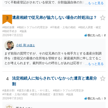
づく不動産登記がされている状況で、分割協議自体の無効を裁判所が
認めたわけではないので、分割協議の効力に影響はありません。 先
方の訴訟の主張及び立証次第ですが、 ・御祖母様の認知能力に関する
医師の意見書、筆跡鑑定 が提出されればその効力が否定される可能性
3
遺産相続で従兄弟が協力しない場合の対処法は？
はありますが、 ・伯母様自身が分割協議に加わっていること ・御祖母
様の意に反する遺産分割協議を行う実益が誰にあったかの立証が困難
#相続放棄
#相続トラブルの代理交渉
#不動産・土地の相続
#相続人調査・確定
であること からすると、実際に遺産分割協議の効力が否定される可能
#相続手続き
#協議
2026年7月22日
役にたった
2
性はそれほど高くない（立証のハードルは非常に高い）ということが
言えると思います。
小杉 和
弁護士
まず前段の質問ですが、その従兄弟の方々を相手方とする遺産分割調
停を（曾祖父の最後の住所地を管轄する）家庭裁判所に申し立てるこ
とが考えられます。裁判所からの呼出しがあれば応答する可能性がま
だあるのではないでしょうか。 後段の質問については、相続放棄は可
能と思われます。時間が思った以上にないので必要書類をてきぱきと
揃える必要があります。その点是非御注意ください。
4
法定相続人に知らされていなかった遺言と遺産分
割
#遺産分割
#遺言の書き直し・やり直し
#相続トラブルの代理交渉
#不動産・土地の相続
#遺言の真偽鑑定・遺言無効
#協議
2026年7月18日
役にたった
3