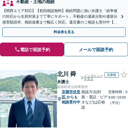
不動産・土地の相続
【関西エリア対応】【初回相談無料】相続問題に強い弁護士「紛争後
の対応から生前対策まで丁寧にサポート」不動産の遺産分割や遺留分
侵害額請求、相続放棄まで幅広く対応。遺言書のご相談も受付中【夜
間・休日面談可】【WEB面談】【完全個室】
料金表を見る
電話で面談予約
メールで面談予約
北川 舜
兵庫県
インタビュー
を見る
弁護士
姫路駅前法律事務所
京都市伏見
面談方法(対
営業時間：0
区
からも
面・電話・ビデ
9:00~19:00
相談受付中
オなど)は応相
（平日）
談