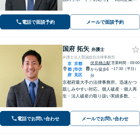
の出向経験あり」「じっくり丁寧にお
話をうかがいます」実態に即したアド
バイスで経営をサポートします！【休
電話で面談予約
メールで面談予約
日・夜間相談あり】
国府 拓矢
弁護士
弁護士法人賢誠総合法律事務所
伏見桃山駅
営業時間：09:00
京
京都
~17:30（平日）
都
市伏
から徒歩6
|
府
見区
分
京都府最大手の法律事務所。迅速かつ
親しみやすい対応。個人破産・個人再
生・法人破産の取り扱い実績多数。
【初回面談30分無料＆後払い・分割払
いOK】【メール相談可】【近鉄桃山御
陵前駅・京阪中書島駅徒歩10分】
電話でお問い合わせ
メールでお問い合わせ