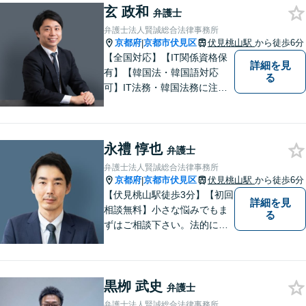
玄 政和
弁護士
弁護士法人賢誠総合法律事務所
京都府
京都市伏見区
伏見桃山駅
から徒歩6分
|
【全国対応】【IT関係資格保
詳細を見
有】【韓国法・韓国語対応
る
可】IT法務・韓国法務に注力
している弁護士です。
永禮 惇也
弁護士
弁護士法人賢誠総合法律事務所
京都府
京都市伏見区
伏見桃山駅
から徒歩6分
|
【伏見桃山駅徒歩3分】【初回
詳細を見
相談無料】小さな悩みでもま
る
ずはご相談下さい。法的に無
難で簡単な解決ではなく、依
頼者様にとって最良の解決に
尽力します。交通事故／離婚
黒栁 武史
／相続／企業法務など幅広く
弁護士
対応可能。【休日・夜間対応
弁護士法人賢誠総合法律事務所