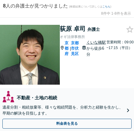
8
人の弁護士が見つかりました
(検索結果について詳しくは
こちら
)
8件中 1-8件を表示
荻原 卓司
弁護士
オギ法律事務所
くいな橋駅
営業時間：09:00
京
京都
~17:15（平日）
都
市伏
から徒歩6
|
府
見区
分
不動産・土地の相続
遺産分割・相続放棄等、様々な相続問題を、分析力と経験を生かし、
早期の解決を目指します。
料金表を見る