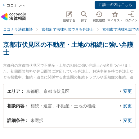
弁護士の方はこちら
ココナラへ
投稿する
探す
閲覧履歴
マイリスト
ログイン
ココナラ法律相談
京都府で法律相談できる弁護士
京都市で法律相談で
京都市伏見区の不動産・土地の相続に強い弁護
士
京都府の京都市伏見区で不動産・土地の相続に強い弁護士が8名見つかりまし
た。初回面談無料や休日面談に対応している弁護士、解決事例を持つ弁護士な
ども掲載中。相続・遺言に関係する家族間の相続トラブルや認知症の相続、遺
産分割等の細かな分野での絞り込み検索もでき便利です。特にオギ法律事務所
の荻原 卓司弁護士や丹波橋法律事務所の笠中 晴司弁護士、弁護士法人賢誠総合
エリア
京都府、京都市伏見区
変更
法律事務所の野田 俊之弁護士のプロフィール情報や弁護士費用、強みなどが注
目されています。『京都市伏見区で土日や夜間に発生した不動産・土地の相続
相談内容
相続・遺言、不動産・土地の相続
変更
のトラブルを今すぐに弁護士に相談したい』『不動産・土地の相続のトラブル
解決の実績豊富な近くの弁護士を検索したい』『初回相談無料で不動産・土地
の相続を法律相談できる京都市伏見区内の弁護士に相談予約したい』などでお
詳細条件
未選択
変更
困りの相談者さんにおすすめです。