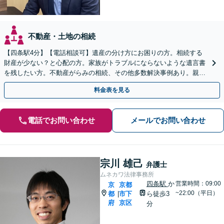
不動産・土地の相続
【四条駅4分】【電話相談可】遺産の分け方にお困りの方。相続する
財産が少ない？と心配の方。家族がトラブルにならないような遺言書
を残したい方。不動産がらみの相続、その他多数解決事例あり。親身
に対応します【夜間・休日面談】【初回相談無料】
料金表を見る
電話でお問い合わせ
メールでお問い合わせ
宗川 雄己
弁護士
ムネカワ法律事務所
四条駅
か
営業時間：09:00
京
京都
~22:00（平日）
都
市下
ら徒歩3
|
府
京区
分