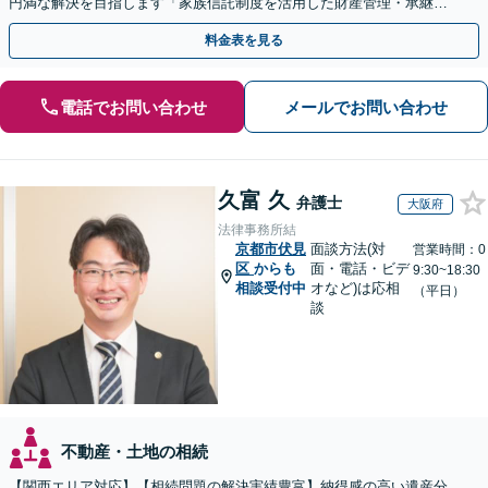
円満な解決を目指します「家族信託制度を活用した財産管理・承継プ
ランのご提案」「次世代へ想いを託す円滑な事業承継」
料金表を見る
電話でお問い合わせ
メールでお問い合わせ
久富 久
弁護士
大阪府
法律事務所結
京都市伏見
面談方法(対
営業時間：0
区
からも
面・電話・ビデ
9:30~18:30
相談受付中
オなど)は応相
（平日）
談
不動産・土地の相続
【関西エリア対応】【相続問題の解決実績豊富】納得感の高い遺産分