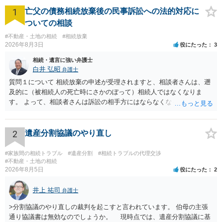
1
亡父の債務相続放棄後の民事訴訟への法的対応に
ついての相談
#不動産・土地の相続
#相続放棄
2026年8月3日
役にたった
3
相続・遺言に強い弁護士
白井 弘昭
弁護士
質問１について 相続放棄の申述が受理されますと、相談者さんは、遡
及的に（被相続人の死亡時にさかのぼって）相続人ではなくなりま
す。 よって、相談者さんは訴訟の相手方にはならなくなるので（明け
渡し請求の対象ではなくなるので）請求棄却となります。 相続放棄受
理証明を家庭裁判所で取得し、コピーを答弁書に添えて裁判所に提出
してください。 質問２について 請求棄却を求める答弁書を提出すれ
2
遺産分割協議のやり直し
ば、第１回期日は出席する必要がありません。その日は差支え（用事
があり出席できない）との記載で十分です。 質問３について 弁護士で
#家族間の相続トラブル
#遺産分割
#相続トラブルの代理交渉
はないので、ｍｉｎｔｓでの提出の必要は無いと思います。郵送（期
#不動産・土地の相続
2026年8月5日
役にたった
2
限までに届けばよい）で十分です。 詳細は、書面記載の裁判所書記官
にお問い合わせください。 以上、ご参考まで。
井上 祐司
弁護士
>分割協議のやり直しの裁判を起こすと言われています。 伯母の主張
通り協議書は無効なのでしょうか。 現時点では、遺産分割協議に基