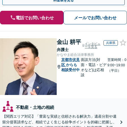
料金表を見る
電話でお問い合わせ
メールでお問い合わせ
金山 耕平
兵庫県
インタビュ
ーを見る
弁護士
かなやま総合法律事務所
京都市伏見
面談方法(対
営業時間：0
区
からも
面・電話・ビデ
9:00~19:00
相談受付中
オなど)は応相
（平日）
談
不動産・土地の相続
【関西エリア対応】「豊富な実績と信頼される解決力」遺産分割や遺
留分侵害請求など、相続でよく生じる紛争ポイントを的確に把握し、