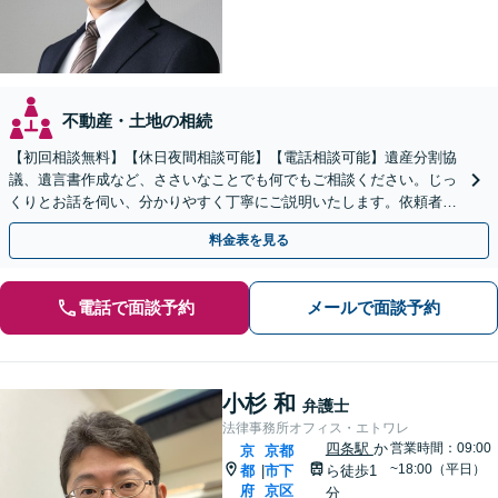
不動産・土地の相続
【初回相談無料】【休日夜間相談可能】【電話相談可能】遺産分割協
議、遺言書作成など、ささいなことでも何でもご相談ください。じっ
くりとお話を伺い、分かりやすく丁寧にご説明いたします。依頼者の
方の利益を最大化するために尽力いたします。
料金表を見る
電話で面談予約
メールで面談予約
小杉 和
弁護士
法律事務所オフィス・エトワレ
四条駅
か
営業時間：09:00
京
京都
~18:00（平日）
都
市下
ら徒歩1
|
府
京区
分