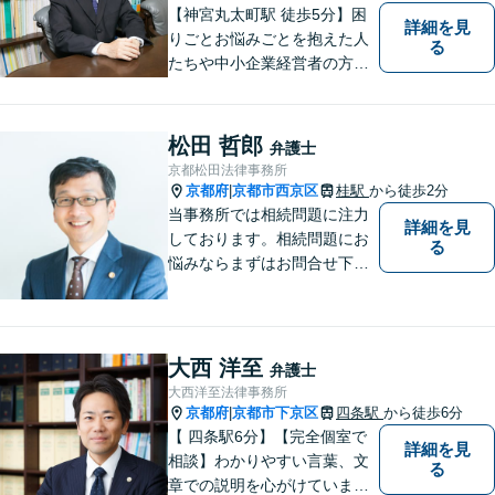
【神宮丸太町駅 徒歩5分】困
詳細を見
りごとお悩みごとを抱えた人
る
たちや中小企業経営者の方々
に寄り添い、迅速、的確、丁
寧をモットーとして全力でそ
の解決にあたります。どんな
松田 哲郎
弁護士
に困難でも、常に明るく、前
京都松田法律事務所
向きな気持ちをもって、ご依
京都府
京都市西京区
桂駅
から徒歩2分
|
頼者様とともにより良い解決
当事務所では相続問題に注力
詳細を見
を目指します。
しております。相続問題にお
る
悩みならまずはお問合せ下さ
い。
大西 洋至
弁護士
大西洋至法律事務所
京都府
京都市下京区
四条駅
から徒歩6分
|
【 四条駅6分】【完全個室で
詳細を見
相談】わかりやすい言葉、文
る
章での説明を心がけていま