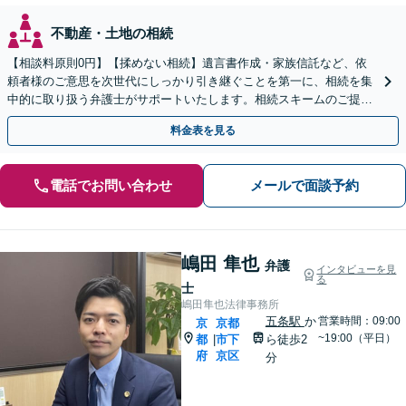
不動産・土地の相続
【相談料原則0円】【揉めない相続】遺言書作成・家族信託など、依
頼者様のご意思を次世代にしっかり引き継ぐことを第一に、相続を集
中的に取り扱う弁護士がサポートいたします。相続スキームのご提案
から遺言執行まで責任を持って対応させていただきます。
料金表を見る
電話でお問い合わせ
メールで面談予約
嶋田 隼也
弁護
インタビューを見
る
士
嶋田隼也法律事務所
五条駅
か
営業時間：09:00
京
京都
~19:00（平日）
都
市下
ら徒歩2
|
府
京区
分