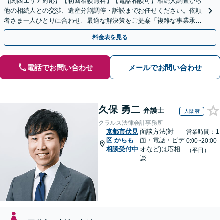
【関西エリア対応】【初回相談無料】【電話相談可】相続人調査から
他の相続人との交渉、遺産分割調停・訴訟までお任せください。依頼
者さま一人ひとりに合わせ、最適な解決策をご提案「複雑な事業承
継、不動産相続など」【完全個室対応】【休日・夜間相談可】
料金表を見る
電話でお問い合わせ
メールでお問い合わせ
久保 勇二
弁護士
大阪府
クラルス法律会計事務所
京都市伏見
面談方法(対
営業時間：1
区
からも
面・電話・ビデ
0:00~20:00
相談受付中
オなど)は応相
（平日）
談