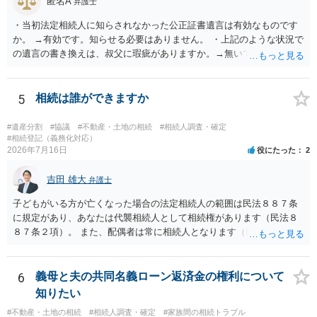
匿名A
弁護士
・当初法定相続人に知らされなかった公正証書遺言は有効なものです
か。 →有効です。知らせる必要はありません。 ・上記のような状況で
の遺言の書き換えは、叔父に瑕疵がありますか。→無いです。 ・分割
する場合の比率は、現状で、客観的に見てどの程度が妥当と考えられ
ますか。 →本人が自由に決められますので、どこが妥当とは言えない
です。客観的な基準もありません。 ・できれば穏やかに、分割を拒否
5
相続は誰ができますか
することはできますか。 →分割を拒否するということは、遺産はいら
ないということでしょうか。遺言で、受取を指定されててもいらない
#遺産分割
#協議
#不動産・土地の相続
#相続人調査・確定
と拒否することはできます。理由を説明する必要はありません。
#相続登記（義務化対応）
2026年7月16日
役にたった
2
吉田 雄大
弁護士
子どもがいる方が亡くなった場合の法定相続人の範囲は民法８８７条
に規定があり、あなたは代襲相続人として相続権があります（民法８
８７条２項）。 また、配偶者は常に相続人となります（民法８９０
条）。 「祖父の子供３人」の方の配偶者がご健在であれば、その方に
も相続権があります。つまり、孫５人に加えて「おじ又はおば」にも
相続権がある可能性があります。
6
義母と夫の共同名義ローン返済金の権利について
知りたい
#不動産・土地の相続
#相続人調査・確定
#家族間の相続トラブル