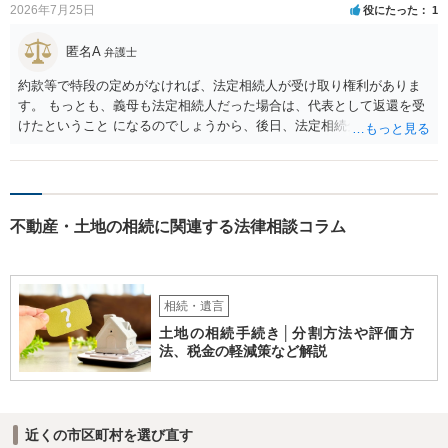
2026年7月25日
役にたった
1
匿名A
弁護士
約款等で特段の定めがなければ、法定相続人が受け取り権利がありま
す。 もっとも、義母も法定相続人だった場合は、代表として返還を受
けたということ になるのでしょうから、後日、法定相続分に基づいて
精算を求めることは可能と思います。
不動産・土地の相続に関連する法律相談コラム
相続・遺言
土地の相続手続き│分割方法や評価方
法、税金の軽減策など解説
近くの市区町村を選び直す