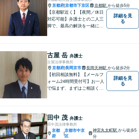
ださい。
京都府
京都市下京区
京都駅
から徒歩5分
|
【京都駅近く】【夜間／休日
詳細を見
対応可能】弁護士との二人三
る
脚で、最高の解決を一緒に目
指しましょう。刑事事件／交
通事故／離婚問題／借金問題
／相続問題など、幅広く対応
可能です。【地域に根ざした
古屋 岳
弁護士
弁護士】まずは当事務所の無
古屋法律事務所
料法律相談をご体験くださ
京都府
長岡京市
長岡天神駅
から徒歩2分
|
い。
【初回相談無料】【メールフ
詳細を見
ォーム24時間受付可】お一人
る
で悩まず、まずはご相談くだ
さい。丁寧にご対応させてい
ただきます。
田中 茂
弁護士
田中茂法律事務所
神宮丸太町駅
から徒歩5
京都
京都市中京
|
府
区
分