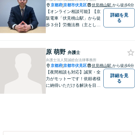
可】
京都府
京都市伏見区
伏見桃山駅
から徒歩6分
|
【オンライン相談可能】【京
詳細を見
阪電車「伏見桃山駅」から徒
る
歩３分】労働法務（主として
使用者側）を、専門分野とし
て取り組んでいる一方で、企
業法務、一般民事、家事事
原 萌野
件、建築事件などの幅広い分
弁護士
野でも経験を積んでおりま
弁護士法人賢誠総合法律事務所
す。お気軽にご相談くださ
京都府
京都市伏見区
伏見桃山駅
から徒歩6分
|
い。
【夜間相談も対応】誠実・全
詳細を見
力がモットーです！依頼者様
る
に納得いただける解決を目指
します！