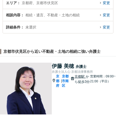
エリア
京都府、京都市伏見区
変更
相談内容
相続・遺言、不動産・土地の相続
変更
詳細条件
未選択
変更
京都市伏見区から近い不動産・土地の相続に強い弁護士
伊藤 美穂
弁護士
弁護士法人心 京都法律事務所
京
京都
京都駅
か
営業時間：09:00~
都
市南
|
21:00（平日）
ら徒歩3分
府
区