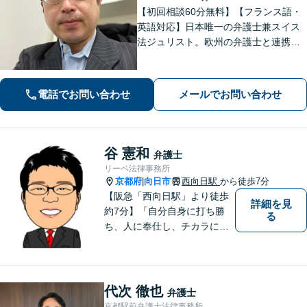
【初回相談60分無料】【フランス語・
英語対応】日本唯一の弁護士兼スイス
法ジュリスト。欧州の弁護士と連携し
クロスボーダーで支援。最後まで粘り
強く寄り添います！在欧州資産の引き
上げ／英仏日契約法務／ハーグ条約案
電話でお問い合わせ
メールでお問い合わせ
件などお任せ【WEB対応｜休日・夜間
相談可】
谷 憲和
弁護士
リーベ法律事務所
京都府
向日市
西向日駅
から徒歩7分
|
【阪急「西向日駅」より徒歩
詳細を見
約7分】「自分自身に打ち勝
る
ち、人に奉仕し、チカラにな
ること、そして一人でも多く
方の役に立つこと」こそが弁
護士としての責務であると信
じて弁護活動をおこなってま
代次 徹也
弁護士
いります。お気軽にご相談く
京都駅前弁護士法律事務所