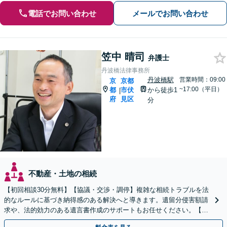
電話でお問い合わせ
メールでお問い合わせ
笠中 晴司
弁護士
丹波橋法律事務所
丹波橋駅
営業時間：09:00
京
京都
~17:00（平日）
都
市伏
から徒歩1
|
府
見区
分
不動産・土地の相続
【初回相談30分無料】【協議・交渉・調停】複雑な相続トラブルを法
的なルールに基づき納得感のある解決へと導きます。遺留分侵害額請
求や、法的効力のある遺言書作成のサポートもお任せください。【京
阪丹波橋駅徒歩1分】【初回相談無料】