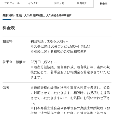
プロフィール
インタビュー
注力分野
事例紹介
料金表
費用(相続・遺言) | 大久保 勇輝弁護士 大久保総合法律事務所
料金表
相談料
初回相談：30分5,500円～
※30分以降は30分ごとに5,500円（税込）
※相続に関する相談のみ初回相談無料
着手金・報酬金
22万円（税込）～
※遺産分割協議、遺言書作成、遺言執行等、案件の規
模に応じて、着手金および報酬金を算定させていただ
きます。
備考
※依頼者様の経済的状況や事案の性質を考慮し、柔軟
に対応させていただきます。相談時にお見積りを提示
させていただきますので、お気軽にお問い合わせ下さ
い。
※日本弁護士連合会や各単位会の弁護士報酬規程（独
占禁止法の関係で廃止）に従った算定基準に基づき、