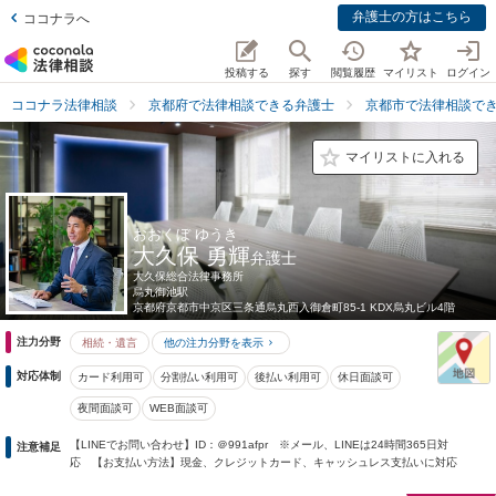
弁護士の方はこちら
ココナラへ
投稿する
探す
閲覧履歴
マイリスト
ログイン
ココナラ法律相談
京都府で法律相談できる弁護士
京都市で法律相談で
マイリストに入れる
おおくぼ ゆうき
大久保 勇輝
弁護士
大久保総合法律事務所
烏丸御池駅
京都府
京都市中京区三条通烏丸西入御倉町85-1 KDX烏丸ビル4階
注力分野
相続・遺言
他の注力分野を表示
対応体制
カード利用可
分割払い利用可
後払い利用可
休日面談可
夜間面談可
WEB面談可
【LINEでお問い合わせ】ID：＠991afpr ※メール、LINEは24時間365日対
注意補足
応 【お支払い方法】現金、クレジットカード、キャッシュレス支払いに対応