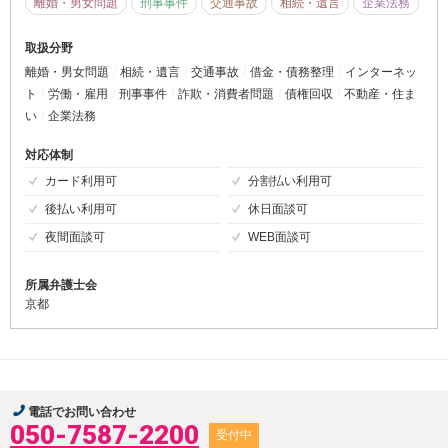
離婚・男女問題
刑事事件
交通事故
相続・遺言
企業法務
取扱分野
離婚・男女問題
相続・遺言
交通事故
借金・債務整理
インターネッ
ト
労働・雇用
刑事事件
詐欺・消費者問題
債権回収
不動産・住ま
い
企業法務
対応体制
カード利用可
分割払い利用可
後払い利用可
休日面談可
夜間面談可
WEB面談可
所属弁護士会
京都
電話でお問い合わせ
050-7587-2200
受付中