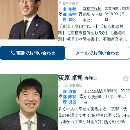
ズ法律事務所
京都市役所
営業時間：09:0
京
京都
0~18:00（平
都
市中
前駅
から徒
|
府
京区
日）
歩0分
【弁護士歴10年以上】【初回相談無
料】【京都市役所前駅5分】【相続問
題】税理士や司法書士、不動産業者な
どとスムーズに連携し、解決へと導き
ます。遺産分割協議・調停・審判など
電話でお問い合わせ
メールでお問い合わせ
【債権回収】催促の電話から民事調
停、訴訟、強制執行までお任せくださ
い。
荻原 卓司
弁護士
オギ法律事務所
くいな橋駅
営業時間：09:00
京
京都
~17:15（平日）
都
市伏
から徒歩6
|
府
見区
分
多くの人の幸せを実現する、京都・伏
見の弁護士です！/依頼者に寄り沿う心/
迅速かつ丁寧な対応/時に熱く戦う強/解
決実績2000件以上