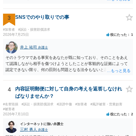
の動画を要望通りに撮って送るよと言ったやりとりでした。 自分は動
画の尺は10分ほど、服を着たままで胸を触って欲しい、などの要望を
して、要求された金額(1000円程度)の電子マネーを送信してしまいま
3
SNSでのやり取りでの事
した。 そこから、撮影するまで暇なので顔の雰囲気の写真を交換して
欲しい、住んでいる都道府県と区を教えてと言われたので教えたりと
#加害者
#訴訟・損害賠償請求
言ったやり取りをしていました。 というやりとりは、青少年条例違反
2026年7月25日
役にたった
1
（わいせつ行為）の疑いがあります。18歳未満と知らなくても処罰可
能です。
井上 祐司
弁護士
そのトラウマである事実をあなたが既に知っており、そのことをあえ
て認識しながら相手を傷つけようとしたことが客観的な証拠によって
認定できない限り、何の罰則も問題となる法令もないと思われます。
4
内容証明郵便に対して自身の考えを返答しなけれ
ばなりませんか？
#名誉毀損
#訴訟・損害賠償請求
#誹謗中傷
#加害者
#風評被害・営業妨害
#被害者
2026年7月10日
役にたった
2
インターネットに強い弁護士
三村 勇人
弁護士