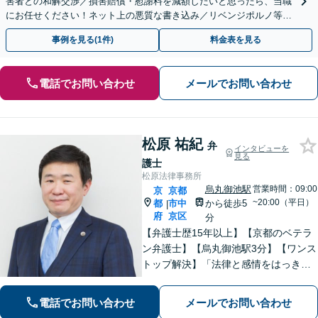
害者との和解交渉／損害賠償・慰謝料を減額したいと思ったら、当職
にお任せください！ネット上の悪質な書き込み／リベンジポルノ等、
代表弁護士が最後まで対応【関東エリア以外の相談も可】
事例を見る(1件)
料金表を見る
電話でお問い合わせ
メールでお問い合わせ
松原 祐紀
弁
インタビューを
見る
護士
松原法律事務所
烏丸御池駅
営業時間：09:00
京
京都
~20:00（平日）
都
市中
から徒歩5
|
府
京区
分
【弁護士歴15年以上】【京都のベテラ
ン弁護士】【烏丸御池駅3分】【ワンス
トップ解決】「法律と感情をはっきり
分けたスタイル」で問題解決へ。離婚
問題、新型コロナが原因の借金、不動
電話でお問い合わせ
メールでお問い合わせ
産問題なども幅広く対応【女性弁護士