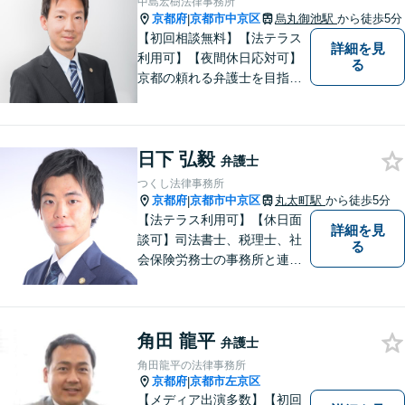
中島宏樹法律事務所
京都府
京都市中京区
烏丸御池駅
から徒歩5分
|
【初回相談無料】【法テラス
詳細を見
利用可】【夜間休日応対可】
る
京都の頼れる弁護士を目指し
ています。目線は低く、志は
高くをモットーに豊富な知識
と経験であなたの声を形にし
日下 弘毅
ます。
弁護士
つくし法律事務所
京都府
京都市中京区
丸太町駅
から徒歩5分
|
【法テラス利用可】【休日面
詳細を見
談可】司法書士、税理士、社
る
会保険労務士の事務所と連携
した総合的な支援で依頼者様
にとって最も良い解決策を適
切な手段でご提供いたしま
角田 龍平
す。法律問題に対して安心と
弁護士
次の一歩を踏み出す勇気を与
角田龍平の法律事務所
えるアドバイスを心がけてお
京都府
京都市左京区
|
ります。
【メディア出演多数】【初回