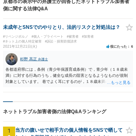
京都市の表示中の弁護士が回答したネットトラブル加害者
側に関する法律Q&A
未成年とSNSでのやりとり、法的リスクと対処法は？
#リベンジポルノ
#個人・プライベート
#被害者
#加害者
#ネット上の個人特定被害
#訴訟・損害賠償請求
2021年12月21日(火)
役にたった
6
杉野 高正
弁護士
各都道府県には，条例（青少年保護育成条例）で，青少年（１８歳未
満）に対する行為のうち，健全な成長の阻害となるようなものが規制
対象としています。 巷でよく耳にするのが，１８歳未満の者に対する
わいせつ行為（淫行条例などと呼ばれることも多いです。）について
の規制です。 あまり事例を目にすることは少ないですが，わいせつ行
為自体ではなく，それを教える行為なども規制されていることが多い
かと思います。 １８歳未満と知りながら，積極的に淫行の勧誘をして
ネットトラブル加害者側の法律Q&Aランキング
いた等であれば，条例違反として問題となるケースはあるでしょう
が， ご質問者さまのご事情ですと，単にSNS上で仲良くなっただけ，
そして，１８歳未満ではないかと気付き，会う前にやめておいた，と
1
当方の腹いせで相手方の個人情報をSNSで晒して
いうことですから， 特に問題はないように思います。 むしろ，「脅さ