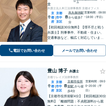
る
士
弁護士法人本江法律事務所 京都オフィス
烏丸御池駅
営業時間：09:00
京
京都
~18:00（平日）
都
市中
から徒歩7
|
府
京区
分
【初回相談30分無料】【理不尽と戦う
弁護士】刑事事件、不動産・住まい、
交通事故など、幅広く対応していま
す。困難な事件でも粘り強く立ち向か
い、最善の結果を目指します。お困り
電話でお問い合わせ
メールでお問い合わせ
の場合は、お気軽に弁護士にご相談く
ださい。【電話・メール・WEB相談
可】
豊山 博子
弁護士
京都リレイズ法律事務所
京都市役所
営業時間：09:0
京
京都
0~20:00（平
都
市中
前駅
から徒
|
府
京区
日）
歩4分
【京都市役所前駅4分】【初回相談30分
無料】「離婚問題：不貞慰謝料から親