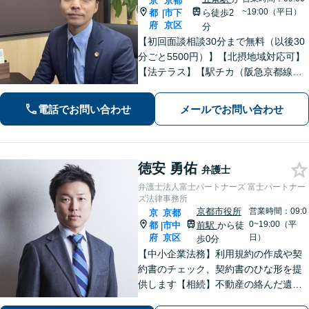
京
京都
~19:00（平日）
都
市下
ら徒歩2
|
府
京区
分
【初回面談相談30分まで無料（以後30
分ごと5500円）】【北摂地域対応可】
【法テラス】【駅チカ（阪急京都線烏
丸駅・京都市営地下鉄四条駅５番出口
徒歩４分、地下鉄五条駅１番出口徒歩
電話でお問い合わせ
メールでお問い合わせ
２分】丁寧にわかりやすく説明。オン
ラインなら全国対応可【夜間・休日面
談】
徳安 勇佑
弁護士
弁護士法人富士パートナーズ 富士パートナー
ズ法律事務所
京都市役所
営業時間：09:0
京
京都
0~19:00（平
都
市中
前駅
から徒
|
府
京区
日）
歩0分
【中小企業法務】利用規約の作成や契
約書のチェック、契約書のひな形を提
供します【相続】不動産の絡んだ遺産
分割など実績多数！【オーナー側の不