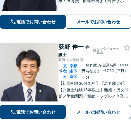
権・養育費、財産分与まで総合サポー
ト」「法人破産：会社の状況に応じた
最適な手続きをご提案」おひとりで抱
えて諦める前に、まずはあなたのご希
電話でお問い合わせ
メールでお問い合わせ
望をお聞かせください【休日・夜間相
談可】
荻野 伸一
弁
インタビューを
見る
護士
荻野法律事務所
烏丸駅
か
営業時間：09:00
京
京都
~17:30（平日）
都
市下
ら徒歩3
|
府
京区
分
【初回相談30分無料】【烏丸駅3分】
【弁護士経験15年以上】離婚・男女問
題／労働問題／相続トラブル／企業法
務など実績多数あり。丁寧なコミュニ
ケーションで、納得感のある解決を目
電話でお問い合わせ
メールでお問い合わせ
指します【宗教法人法務／医療法務も
ご相談ください】【Web面談可】