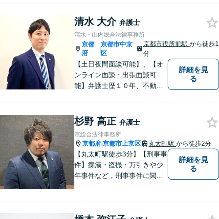
相談ください！皆様の話を最
後までよく聞いた上で、見解
清水 大介
弁護士
をお伝えします。お困りごと
清水・山内総合法律事務所
があれば、お気軽にご相談く
京都市役所前駅
から徒歩1
京都
京都市中京
|
ださい。
府
区
分
【土日夜間面談可能】、【オ
詳細を見
ンライン面談・出張面談可
る
能】弁護士歴１０年、不動
産、相続、交通事故、企業法
務に注力しています。御依頼
者様に寄り添い、迅速に問題
杉野 高正
弁護士
を解決いたします。お一人で
濱総合法律事務所
悩まずに、まずはお気軽にご
京都府
京都市上京区
丸太町駅
から徒歩2分
|
相談ください。
【丸太町駅徒歩3分】【刑事事
詳細を見
件】痴漢・盗撮・万引きや少
る
年事件など，刑事事件に関す
ることであれば幅広く対応で
きます。年間250件以上のご
相談に対応していた経験があ
ります。家族が逮捕されてし