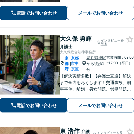
電話でお問い合わせ
メールでお問い合わせ
大久保 勇輝
インタビューを
見る
弁護士
大久保総合法律事務所
烏丸御池駅
営業時間：09:00
京
京都
~17:00（平日）
都
市中
から徒歩1
|
府
京区
分
【解決実績多数】【弁護士直通】解決
まで全力を尽くします！交通事故、刑
事事件、離婚・男女問題、労働問題、
遺産相続、債務整理等のお悩みについ
てはお任せください。【子連れ対応
電話でお問い合わせ
メールでお問い合わせ
可】【土日夜間対応】
東 浩作
弁護
インタビューを見