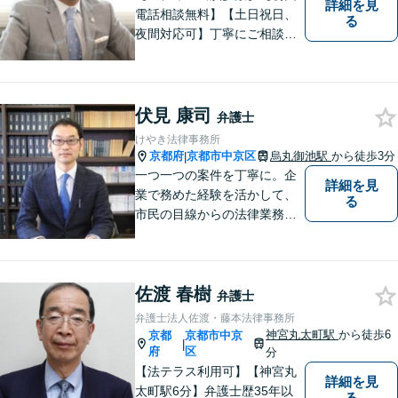
詳細を見
電話相談無料】【土日祝日、
る
夜間対応可】丁寧にご相談を
お聞きして、事件に応じた最
適の解決と明朗な弁護士費用
をご提案。お客様の権利と人
格を徹底的に守ります！
伏見 康司
弁護士
けやき法律事務所
京都府
京都市中京区
烏丸御池駅
から徒歩3分
|
一つ一つの案件を丁寧に。企
詳細を見
業で務めた経験を活かして、
る
市民の目線からの法律業務を
心がけています。
佐渡 春樹
弁護士
弁護士法人佐渡・藤本法律事務所
神宮丸太町駅
から徒歩6
京都
京都市中京
|
府
区
分
【法テラス利用可】【神宮丸
詳細を見
太町駅6分】弁護士歴35年以
る