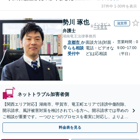
37件中 1-30件を表示
勢川 琢也
滋賀県
インタビュ
ーを見る
弁護士
湖南竜王法律事務所
営業時間：0
京都市
か
面談方法(対面・
らも相談
電話・ビデオな
9:00~17:00
受付中
ど)は応相談
（平日）
ネットトラブル加害者側
【関西エリア対応】湖南市、甲賀市、竜王町エリアで誹謗中傷削除、
開示請求、風評被害対策を検討されている方へ。開示請求では早めの
ご相談が重要です。一つひとつのプロセスを着実に対応し、よりよい
解決に向けて尽力いたします【Web面談OK】
料金表を見る