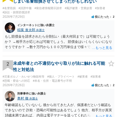
れ」ている（文言や内容によりますが。），のほうが問題があるよう
しまい名誉毀損させてしまったかもしれない
に思います。
#名誉毀損
#誹謗中傷
#発信者情報開示請求
#風評被害・営業妨害
#加害者
#訴訟・損害賠償請求
2026年7月29日
役にたった
2
インターネットに強い弁護士
稲葉 進太郎
弁護士
もし賠償金を請求されたら分割払い（最大何回まで）は可能でしょう
か？ →相手方が応じれば可能でしょう。 賠償金はいくらくらいになり
そうですか？ →数十万円から１００万円単位まで様々であり、不明で
す。相手方から相談者様に対し請求がなされた場合、減額や分割の交
渉が行われ、双方合意に至れば支払が開始され、決裂して相手方が訴
訟提起を選択すれば訴訟の中で解決がなされる流れが通常です。
2
未成年者との不適切なやり取りが法に触れる可能
性と対処法
#児童ポルノ・わいせつ物頒布等
#個人・プライベート
#被害者
#加害者
#恐喝・脅迫への対応
#本名・住所・電話番号が不明
2026年7月26日
役にたった
2
刑事事件に強い弁護士
奥村 徹
弁護士
年齢確認もしていないし 後から出てきた人が、保護者だという確認も
できないので 詐欺・恐喝の可能性はあるでしょう 他方、相手方が真実
18歳未満であれば、 内容は電子マナーを送ってくれたら自慰行為など