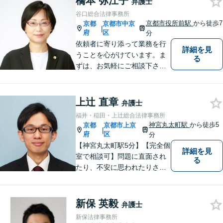
橋本 弥江子
弁護士
まった場合もご相談くださ
谷口総合法律事務所
い。初回接見サービスも行っ
京都市役所前駅
から徒歩7
京都
京都市中京
|
ています。
府
区
分
依頼者に寄り添って業務を行
詳細を見
うことを心がけています。ま
る
ずは、お気軽にご相談下さ
い。
上辻 直章
弁護士
福井・稲田・上辻総合法律事務所
神宮丸太町駅
から徒歩5
京都
京都市上京
|
府
区
分
【神宮丸太町駅5分】【完全個
詳細を見
室で相談可】問題に直面され
る
たり、不安に思われたりされ
ている方々のサポートを行
い、問題を解決することはも
ちろんのこと、皆様が持たれ
新保 英毅
弁護士
ている不安を少しでも解消し
新保法律事務所
てまいりたいと考えていま