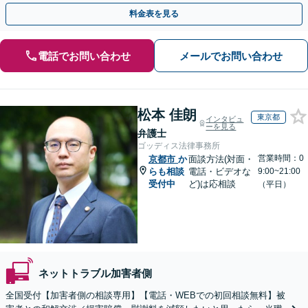
談30分無料】書き込みを行わせない職場環境整備にも注力
料金表を見る
電話でお問い合わせ
メールでお問い合わせ
松本 佳朗
東京都
インタビュ
ーを見る
弁護士
ゴッディス法律事務所
営業時間：0
京都市
か
面談方法(対面・
らも相談
電話・ビデオな
9:00~21:00
受付中
ど)は応相談
（平日）
ネットトラブル加害者側
全国受付【加害者側の相談専用】【電話・WEBでの初回相談無料】被