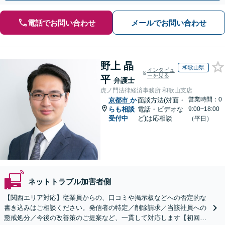
電話でお問い合わせ
メールでお問い合わせ
野上 晶
和歌山県
インタビュ
ーを見る
平
弁護士
虎ノ門法律経済事務所 和歌山支店
営業時間：0
京都市
か
面談方法(対面・
らも相談
電話・ビデオな
9:00~18:00
受付中
ど)は応相談
（平日）
ネットトラブル加害者側
【関西エリア対応】従業員からの、口コミや掲示板などへの否定的な
書き込みはご相談ください。発信者の特定／削除請求／当該社員への
懲戒処分／今後の改善策のご提案など、一貫して対応します【初回相