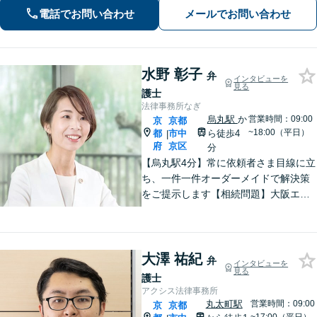
動産トラブル】不動産業者と連携し、
電話でお問い合わせ
メールでお問い合わせ
ご希望を汲み取りながら解決を目指し
ます【烏丸御池駅4分】
水野 彰子
弁
インタビューを
見る
護士
法律事務所なぎ
烏丸駅
か
営業時間：09:00
京
京都
~18:00（平日）
都
市中
ら徒歩4
|
府
京区
分
【烏丸駅4分】常に依頼者さま目線に立
ち、一件一件オーダーメイドで解決策
をご提示します【相続問題】大阪エリ
アなど出張相談も可能。他士業と連携
し、納得できる解決を【借金問題】親
身にお話を伺い、生活再建のサポート
をします【Web面談可】【初回相談無
大澤 祐紀
弁
インタビューを
料】
見る
護士
アクシス法律事務所
丸太町駅
営業時間：09:00
京
京都