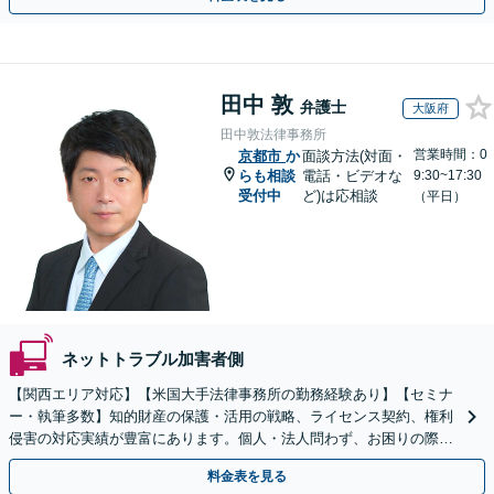
田中 敦
弁護士
大阪府
田中敦法律事務所
営業時間：0
京都市
か
面談方法(対面・
らも相談
電話・ビデオな
9:30~17:30
受付中
ど)は応相談
（平日）
ネットトラブル加害者側
【関西エリア対応】【米国大手法律事務所の勤務経験あり】【セミナ
ー・執筆多数】知的財産の保護・活用の戦略、ライセンス契約、権利
侵害の対応実績が豊富にあります。個人・法人問わず、お困りの際は
お気軽にご相談ください。【弁護士歴15年以上】
料金表を見る