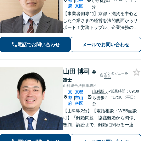
~17:00（平日）
都
市中
から徒歩1
|
府
京区
分
【事業者側専門】京都・滋賀を中心と
した企業さまの経営を法的側面からサ
ポート！労務トラブル、企業法務のご
相談はお任せください。あらゆる労務
問題への対応を中心に、その他中小企
電話でお問い合わせ
メールでお問い合わせ
業法務について豊富な経験がありま
す。【Web相談可】
山田 博司
弁
インタビューを
見る
護士
山科総合法律事務所
山科駅
か
営業時間：09:30
京
京都
~17:30（平日）
都
市山
ら徒歩2
|
府
科区
分
【山科駅2分】【電話相談・WEB面談
可】「離婚問題：協議離婚から調停、
審判、訴訟まで、離婚に関わる一連の
手続きにすべて対応」「相続問題：長
年積み重なった家族関係に配慮しなが