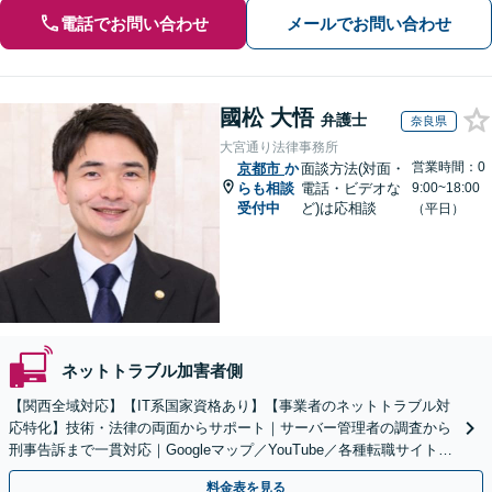
電話でお問い合わせ
メールでお問い合わせ
國松 大悟
弁護士
奈良県
大宮通り法律事務所
営業時間：0
京都市
か
面談方法(対面・
らも相談
電話・ビデオな
9:00~18:00
受付中
ど)は応相談
（平日）
ネットトラブル加害者側
【関西全域対応】【IT系国家資格あり】【事業者のネットトラブル対
応特化】技術・法律の両面からサポート｜サーバー管理者の調査から
刑事告訴まで一貫対応｜Googleマップ／YouTube／各種転職サイトに
特化
料金表を見る