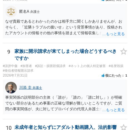
匿名A
弁護士
なぜ貴殿であるとわかったのかは相手方に聞くしかありませんが、お
そらく、「近隣トラブルの腹いせ」という背景事情があり、投稿され
たアカウントの情報その他の事情を踏まえて情報収集した結果、この
ような投稿をするのは貴殿しかいないと推測したもので、これに対し
貴殿が投稿した事実を認めてしまったことで「答え合わせ」になって
しまったのではないでしょうか。 相手方の動きについても、相手方次
9
家族に開示請求が来てしまった場合どうするべき
第ですので何とも言えません。公開の場で回答するには情報が乏し
ですか
く、ここで詳細を明らかにすることは事案の特定に繋がってしまうの
#誹謗中傷
#加害者
#訴訟・損害賠償請求
#ネット上の個人特定被害
#名誉毀損
で、弁護士へ直接相談した方がよいです。
#発信者情報開示請求
2026年7月31日
役にたった
1
川添 圭
弁護士
事実関係の説明部分の主体（「誰が」「誰の」「誰に対し」）が明確
でない部分があるため事案の正確な理解が難しいところですが、ご質
問の事実関係が、夫に対してプロバイダの代理人弁護士から発信者情
報開示請求の意見照会が届いたということであれば、いずれは発信者
情報として夫の氏名と住所が開示され、開示請求者（の代理人弁護
士）が、夫に対して内容証明郵便を送ったり訴訟の提起がなされたり
10
未成年者と知らずにアダルト動画購入、法的影響