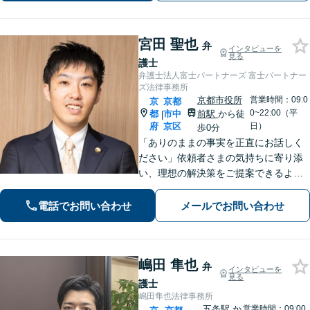
も在籍】【初回相談30分無料】
宮田 聖也
弁
インタビューを
見る
護士
弁護士法人富士パートナーズ 富士パートナー
ズ法律事務所
京都市役所
営業時間：09:0
京
京都
0~22:00（平
都
市中
前駅
から徒
|
府
京区
日）
歩0分
「ありのままの事実を正直にお話しく
ださい」依頼者さまの気持ちに寄り添
い、理想の解決策をご提案できるよう
尽力します【交通事故事件の実績豊
富】【賠償金が2倍に増額した事例あ
電話でお問い合わせ
メールでお問い合わせ
り】依頼者さまに代わってさまざまな
角度から示談の提案／利益最大化を目
指す
嶋田 隼也
弁
インタビューを
見る
護士
嶋田隼也法律事務所
五条駅
か
営業時間：09:00