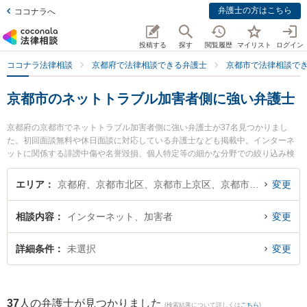
弁護士の方はこちら
ココナラへ
投稿する
探す
閲覧履歴
マイリスト
ログイン
ココナラ法律相談
京都府で法律相談できる弁護士
京都市で法律相談で
京都市のネットトラブル加害者側に強い弁護士
京都府の京都市でネットトラブル加害者側に強い弁護士が37名見つかりまし
た。初回面談無料や休日面談に対応している弁護士なども掲載中。インターネ
ットに関係する誹謗中傷や名誉毀損、個人特定等の細かな分野での絞り込み検
索もでき便利です。特に松原法律事務所の松原 祐紀弁護士や弁護士法人富士パ
ートナーズ 富士パートナーズ法律事務所の宮田 聖也弁護士、嶋田隼也法律事務
エリア
京都府、京都市北区、京都市上京区、京都市左京区、京都市中京区、京都市東山区、京都市下京区、京都市南区、京都市右京区、京都市伏見区、京都市山科区、京都市西京区
変更
所の嶋田 隼也弁護士のプロフィール情報や弁護士費用、強みなどが注目されて
います。『京都市で土日や夜間に発生したネットトラブル加害者側のトラブル
相談内容
インターネット、加害者
変更
を今すぐに弁護士に相談したい』『ネットトラブル加害者側のトラブル解決の
実績豊富な近くの弁護士を検索したい』『初回相談無料でネットトラブル加害
者側を法律相談できる京都市内の弁護士に相談予約したい』などでお困りの相
詳細条件
未選択
変更
談者さんにおすすめです。
37
人の弁護士が見つかりました
(検索結果について詳しくは
こちら
)