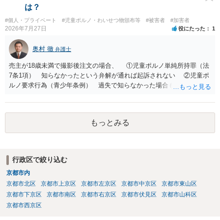
する可能性があるように思われます。この場合は、開示請求者（とあ
は？
る女性？）の代理人弁護士へ、実は投稿者があなたであるという内容
#個人・プライベート
#児童ポルノ・わいせつ物頒布等
#被害者
#加害者
とともに、あなたから連絡することもあり得ます。 夫がクレーム電話
2026年7月27日
役にたった
1
を入れた「相手方の法律事務所」というのがプロバイダの代理人の事
務所であるのか、それとも開示請求者の代理人の事務所なのかが不明
奥村 徹
弁護士
ですが、もし前者であれば、書類の再送要請にはあまり意味はなく、
一方、後者であるなら、夫を被告として提訴に至る可能性も考える必
売主が18歳未満で撮影後注文の場合、 ①児童ポルノ単純所持罪（法
要が出てきます。 あなたと夫との夫婦関係の状況（別居中なのか、夫
7条1項） 知らなかったという弁解が通れば起訴されない ②児童ポ
婦関係は良好なのか、あなたが夫へ嘘をついたのか等）がよくわから
ルノ要求行為（青少年条例） 過失で知らなかった場合も処罰される
ないところがあり、実際にどのような対応がベターなのかを正確に検
地域がある の罪名が検討されます。 警察にバレれば捜索差押を受け
討するためには、公開の相談ではなく、詳しい事実関係を整理した上
ることになります。 対応としては、福祉犯罪に詳しい弁護士に相談
で弁護士へ直接相談するべきでしょう。
した上で 相手方の地域も知らない・年齢も知らなかったという弁
もっとみる
解 もう消したので持ってない という弁解を用意して、警察相談を
検討してください。
行政区で絞り込む
京都市内
京都市北区
京都市上京区
京都市左京区
京都市中京区
京都市東山区
京都市下京区
京都市南区
京都市右京区
京都市伏見区
京都市山科区
京都市西京区