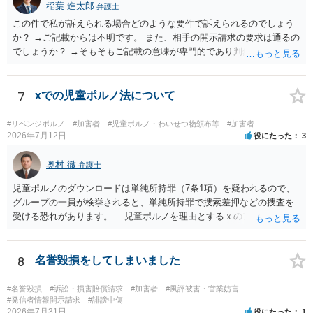
稲葉 進太郎
弁護士
この件で私が訴えられる場合どのような要件で訴えられるのでしょう
か？ →ご記載からは不明です。 また、相手の開示請求の要求は通るの
でしょうか？ →そもそもご記載の意味が専門的であり判然としないも
のと存じます。直接弁護士に、そのゲームの内容をご説明になりなが
らご相談になることをお勧めいたします。
7
xでの児童ポルノ法について
#リベンジポルノ
#加害者
#児童ポルノ・わいせつ物頒布等
#加害者
2026年7月12日
役にたった
3
奥村 徹
弁護士
児童ポルノのダウンロードは単純所持罪（7条1項）を疑われるので、
グループの一員が検挙されると、単純所持罪で捜索差押などの捜査を
受ける恐れがあります。 児童ポルノを理由とするｘのアカウント凍
結は日本警察に通報されることがあって（確率はわかりませんが実例
は珍しくない）、これも捜索差押を受けるおそれがあります
8
名誉毀損をしてしまいました
#名誉毀損
#訴訟・損害賠償請求
#加害者
#風評被害・営業妨害
#発信者情報開示請求
#誹謗中傷
2026年7月31日
役にたった
1