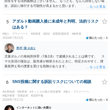
回答をする法的義務はございません。 もっとも、なんら回答しない場
合、訴訟に移行する可能性が高まるかと思います。
5
アダルト動画購入後に未成年と判明、法的リスク
はある？
#個人・プライベート
#加害者
#訴訟・損害賠償請求
#被害者
2026年7月21日
役にたった
1
奥村 徹
弁護士
児童ポルノの単純所持罪（7条1項）で逮捕されることは稀です。 ス
マホ決済の場合は、販売者が検挙されたときに、特定されやすく、捜
索差押え等の捜査を受ける危険があります。
6
SNS投稿に関する訴訟リスクについての相談
#名誉毀損
#加害者
#ネット上の個人特定被害
#個人・プライベート
#風評被害・営業妨害
#誹謗中傷
2026年7月17日
役にたった
4
インターネットに強い弁護士