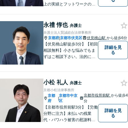
上の実績とフットワークのダ
ブルサポート。小規模法律事
務所ならではのアットホーム
な雰囲気を心がけています。
永禮 惇也
弁護士
安心して気軽にご相談くださ
弁護士法人賢誠総合法律事務所
い。
京都府
京都市伏見区
伏見桃山駅
から徒歩6分
|
【伏見桃山駅徒歩3分】【初回
詳細を見
相談無料】小さな悩みでもま
る
ずはご相談下さい。法的に無
難で簡単な解決ではなく、依
頼者様にとって最良の解決に
尽力します。交通事故／離婚
小松 礼人
／相続／企業法務など幅広く
弁護士
対応可能。【休日・夜間対応
京都小松法律事務所
可】
京都市役所前駅
から徒歩4
京都
京都市中京
|
府
区
分
【京都市役所前駅3分】【労働
詳細を見
分野に注力】未払いの残業
る
代・パワハラ被害の慰謝料請
求などでお困りの方はぜひご