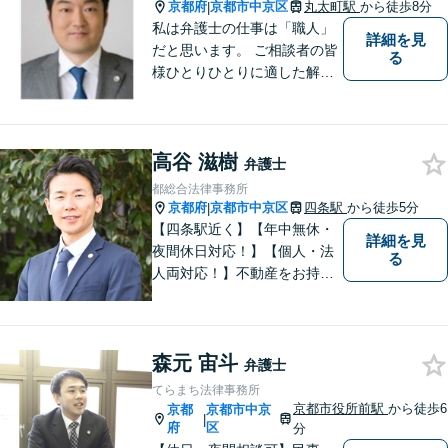
京都府
京都市中京区
丸太町駅
から徒歩8分
|
す。
私は弁護士の仕事は「職人」
詳細を見
だと思います。 ご相談者の皆
る
様ひとりひとりに適した解決
策を模索し、オーダーメード
のリーガルサービスをご提供
いたします。
高谷 滋樹
弁護士
都総合法律事務所
京都府
京都市中京区
四条駅
から徒歩5分
|
【四条駅近く】【年中無休・
詳細を見
夜間休日対応！】【個人・法
る
人両対応！】不動産をお持ち
の方も、宅建資格者の弊所に
御相談ください！【LINE・Zo
om・オンライン相談に対応】
森元 宙斗
【24時間予約受付】【出張相
弁護士
談可能】【弁護士保険（特
てらまち法律事務所
約）全社対応いたします】
京都市役所前駅
から徒歩6
京都
京都市中京
|
府
区
分