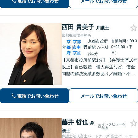
電話でお問い合わせ
メールでお問い合わせ
ら、依頼者さまのご希望を最大限実現
できるよう努めます【休日・夜間相談
可】
西田 貴美子
弁護士
京都楓法律事務所
京都市役所
営業時間：09:3
京
京都
0~21:00（平
都
市中
前駅
から徒
|
府
京区
日）
歩1分
【京都市役所前駅1分】【弁護士歴10年
以上】自己破産・個人再生など、借金
問題の解決実績多数あり／離婚・不貞
慰謝料など、女性の気持ちに寄り添っ
た解決を心がけています【法律相談の
みでもお気軽にご利用ください】
電話でお問い合わせ
メールでお問い合わせ
藤井 哲也
弁
インタビューを
見る
護士
弁護士法人富士パートナーズ 富士パートナー