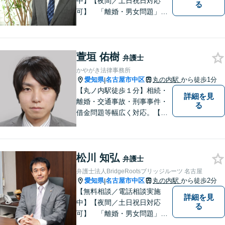
中】【夜間／土日祝日対応
る
可】 「離婚・男女問題」
「交通事故」「労働問題」
「相続」「債務整理」「刑事
事件」に注力しております。
萱垣 佑樹
弁護士と事務職員が力を合わ
弁護士
せ、依頼者のみなさまに満足
かやがき法律事務所
していただけるようサポート
愛知県
名古屋市中区
丸の内駅
から徒歩1分
|
いたします！
【丸ノ内駅徒歩１分】相続・
詳細を見
離婚・交通事故・刑事事件・
る
借金問題等幅広く対応。【迅
速に対応いたします】まず
は、ご相談を。
松川 知弘
弁護士
弁護士法人BridgeRootsブリッジルーツ 名古屋
愛知県
名古屋市中区
丸の内駅
から徒歩2分
|
【無料相談／電話相談実施
詳細を見
中】【夜間／土日祝日対応
る
可】 「離婚・男女問題」
「交通事故」「労働問題」