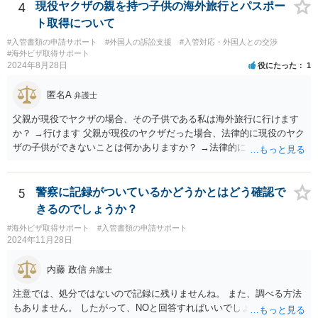
4
現役ヤクザの親を持つ子供の海外旅行とパスポー
ト取得について
#入管書類の申請サポート
#外国人の訴訟支援
#入管対応・外国人との交渉
#海外ビザ取得サポート
2024年8月28日
役にたった
1
匿名A
弁護士
父親が現役でヤクザの場合、その子供である私は海外旅行に行けます
か？ →行けます 父親が現役のヤクザだった場合、法律的に現役のヤク
ザの子供ができないことは何かありますか？ →法律的に、ということ
であれば、ないかと思います。
5
警察に記録がついているかどうかとはどう確認で
きるのでしょうか？
#海外ビザ取得サポート
#入管書類の申請サポート
2024年11月28日
内藤 政信
弁護士
注意では、処分ではないので記録に残りませんね。 また、調べる方法
もありません。 したがって、NOと回答すればいいでしょう。