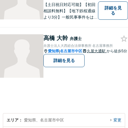
【土日祝日対応可能】【初回
詳細を見
相談料無料】【地下鉄桜通線
る
より3分】一般民事事件をはじ
め、刑事事件/離婚事件/交通事
故に注力してまいりました。
当事務所では夜間のご面談や
高橋 大幹
弁護士
お子様連れの方も歓迎してお
弁護士法人大西総合法律事務所 名古屋事務所
ります。是非、お気軽にお越
愛知県
名古屋市中区
久屋大通駅
から徒歩5分
|
しください。
詳細を見る
エリア
愛知県、名古屋市中区
変更