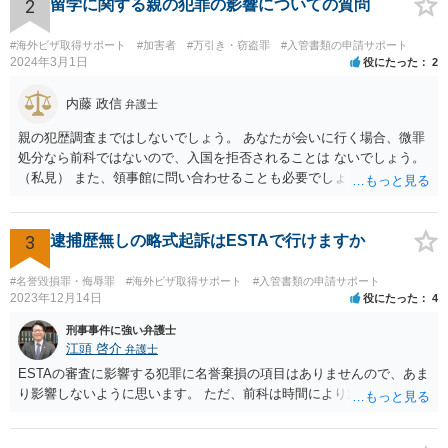
2
留学に関する親の犯罪の影響についての質問
#海外ビザ取得サポート
#加害者
#万引き・窃盗罪
#入管書類の申請サポート
2024年3月1日
役にたった
2
内藤 政信
弁護士
親の犯歴調査まではしないでしょう。 あなたが会いに行く場合、微罪
処分なら前科ではないので、入国を拒否されることは ないでしょう。
（私見） また、領事館に問い合わせることも必要でしょう。
3
逮捕歴無しの略式起訴はESTAで行けますか
#名誉毀損罪・侮辱罪
#海外ビザ取得サポート
#入管書類の申請サポート
2023年12月14日
役にたった
4
刑事事件に強い弁護士
江頭 啓介
弁護士
ESTAの審査に影響する犯罪に名誉棄損の項目はありませんので、あま
り影響しないように思います。 ただ、前科は時間により消えません。