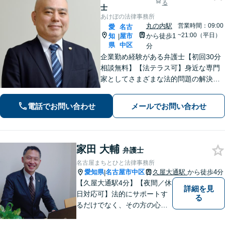
る
士
あけぼの法律事務所
丸の内駅
営業時間：09:00
愛
名古
~21:00（平日）
知
屋市
から徒歩1
|
県
中区
分
企業勤め経験がある弁護士【初回30分
相談無料】【法テラス可】身近な専門
家としてさまざまな法的問題の解決に
丁寧に取り組んでまいります。依頼者
さまに寄り添いながらご納得頂けるま
電話でお問い合わせ
メールでお問い合わせ
でとことん対応！私に一度ご相談くだ
さい。【休日・夜間対応】
家田 大輔
弁護士
名古屋まちとひと法律事務所
愛知県
名古屋市中区
久屋大通駅
から徒歩4分
|
【久屋大通駅4分】【夜間／休
詳細を見
日対応可】法的にサポートす
る
るだけでなく、その方の心に
寄り添って最良の解決を目指