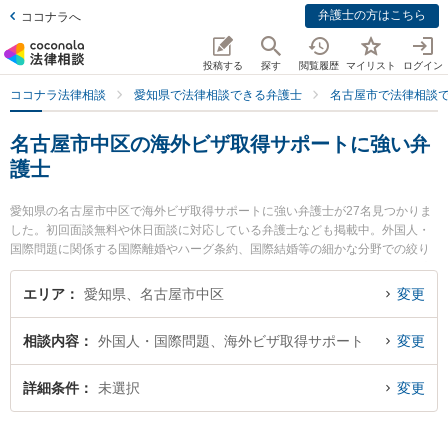
弁護士の方はこちら
ココナラへ
投稿する
探す
閲覧履歴
マイリスト
ログイン
ココナラ法律相談
愛知県で法律相談できる弁護士
名古屋市で法律相談
名古屋市中区の海外ビザ取得サポートに強い弁
護士
愛知県の名古屋市中区で海外ビザ取得サポートに強い弁護士が27名見つかりま
した。初回面談無料や休日面談に対応している弁護士なども掲載中。外国人・
国際問題に関係する国際離婚やハーグ条約、国際結婚等の細かな分野での絞り
込み検索もでき便利です。特に弁護士法人名城法律事務所 名古屋事務所の尾髙
大輝弁護士や尾崎・山路法律事務所の山路 昌宏弁護士、旭合同法律事務所 名古
エリア
愛知県、名古屋市中区
変更
屋事務所の木下 敏秀弁護士のプロフィール情報や弁護士費用、強みなどが注目
されています。『名古屋市中区で土日や夜間に発生した海外ビザ取得サポート
相談内容
外国人・国際問題、海外ビザ取得サポート
変更
のトラブルを今すぐに弁護士に相談したい』『海外ビザ取得サポートのトラブ
ル解決の実績豊富な近くの弁護士を検索したい』『初回相談無料で海外ビザ取
得サポートを法律相談できる名古屋市中区内の弁護士に相談予約したい』など
詳細条件
未選択
変更
でお困りの相談者さんにおすすめです。