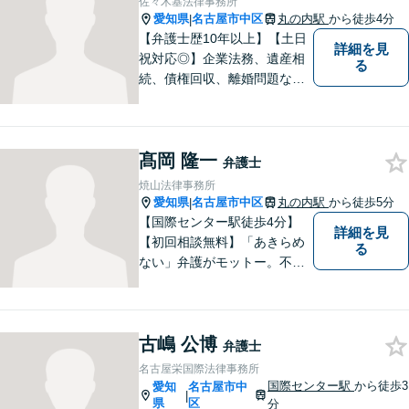
佐々木基法律事務所
【平日夜間や土曜日も対応】
愛知県
名古屋市中区
丸の内駅
から徒歩4分
|
【弁護士歴10年以上】【土日
詳細を見
祝対応◎】企業法務、遺産相
る
続、債権回収、離婚問題な
ど、幅広い分野での実績あ
り！トラブルを早期に解決し
て安心頂けるよう全力を尽く
髙岡 隆一
します。お悩みの方はお気軽
弁護士
にご相談ください！
焼山法律事務所
愛知県
名古屋市中区
丸の内駅
から徒歩5分
|
【国際センター駅徒歩4分】
詳細を見
【初回相談無料】「あきらめ
る
ない」弁護がモットー。不動
産・離婚・借金など幅広く対
応◎法律問題で不安を抱えて
いる方は、お気軽にご相談く
古嶋 公博
ださい。共に明るい未来を切
弁護士
り開いていきましょう。【近
名古屋栄国際法律事務所
隣駐車場あり】
国際センター駅
から徒歩3
愛知
名古屋市中
|
県
区
分