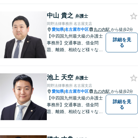
すという事務所の伝統を大切
に、日々、業務に取り組んで
中山 貴之
います。【地域に根ざした弁
弁護士
護士】離婚問題／相続問題／
岡野法律事務所 名古屋支店
交通事故など幅広い法律トラ
愛知県
名古屋市中区
丸の内駅
から徒歩2分
|
ブルに対応。
【中四国九州最大級の弁護士
詳細を見
事務所】交通事故、借金問
る
題、離婚、相続など様々な問
題について、「何度でも無
料」の相談を行っています！
まずはお気軽にご相談くださ
池上 天空
い！
弁護士
岡野法律事務所 名古屋支店
愛知県
名古屋市中区
丸の内駅
から徒歩2分
|
【中四国九州最大級の弁護士
詳細を見
事務所】交通事故、借金問
る
題、離婚、相続など様々な問
題について、「何度でも無
料」の相談を行っています！
まずはお気軽にご相談くださ