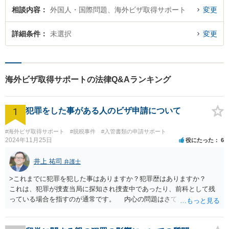
相談内容
外国人・国際問題、海外ビザ取得サポート
変更
詳細条件
未選択
変更
海外ビザ取得サポートの法律Q&Aランキング
1
犯罪をした事がある人のビザ申請について
#海外ビザ取得サポート
#脱税事件
#入管書類の申請サポート
2024年11月25日
役にたった
6
井上 祐司
弁護士
>これまでに犯罪を犯した事はありますか？犯罪歴はありますか？
これは、犯罪が捜査当局に探知され捜査中であったり、前科として残
っている場合を指すのが通常です。 内心の問題はさておき、ご質問
の状況であれば「いいえ」と回答するのがセオリーかと思います。