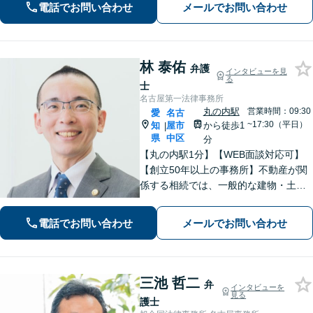
せください【初回相談無料】【メディ
電話でお問い合わせ
メールでお問い合わせ
ア出演やセミナー講演多数】
林 泰佑
弁護
インタビューを見
る
士
名古屋第一法律事務所
丸の内駅
営業時間：09:30
愛
名古
~17:30（平日）
知
屋市
から徒歩1
|
県
中区
分
【丸の内駅1分】【WEB面談対応可】
【創立50年以上の事務所】不動産が関
係する相続では、一般的な建物・土地
から農地まで幅広く対応いたします。
「IT法務部によるチームでの問題解
電話でお問い合わせ
メールでお問い合わせ
決」ITに関する深い知見を活かして技
術的な観点からも問題解決をサポー
ト！
三池 哲二
弁
インタビューを
見る
護士