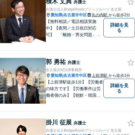
積木 丈典
い！
弁護士
弁護士法人BridgeRootsブリッジルーツ 名古屋
愛知県
名古屋市中区
丸の内駅
から徒歩2分
|
【無料相談／電話相談実施
詳細を見
中】【夜間／土日祝日対応
る
可】 「離婚・男女問題」
「交通事故」「労働問題」
「相続」「債務整理」「刑事
事件」に注力しております。
郭 勇祐
弁護士と事務職員が力を合わ
弁護士
せ、依頼者のみなさまに満足
名古屋共同法律事務所
していただけるようサポート
愛知県
名古屋市中区
上前津駅
から徒歩1分
|
いたします！
【上前津駅徒歩1分】【労働者
詳細を見
の味方です】【労働事件は労
る
働者側のみ】【朝鮮・韓国の
家族問題】労働問題、離婚、
相続、交通事故、借金問題、
刑事事件等に注力。 困ってい
掛川 征展
る方の心の支えになれるよ
弁護士
う、全力で業務に取り組みま
弁護士法人BridgeRootsブリッジルーツ 名古屋