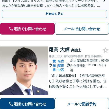
対応】【スイス法ジュリスト】欧州の弁護士ネットワークを活かし、
あなたが真に望む解決を目指します！法人・個人ともに相談多数。細
やかな連絡と粘り強い交渉を徹底【休日・夜間相談可】
料金表を見る
電話でお問い合わせ
メールでお問い合わせ
尾髙 大輝
弁護士
弁護士法人名城法律事務所 名古屋事務所
名古屋城駅
営業時間：09:00
愛
名古
~21:00（平日）
知
屋市
から徒歩5
|
県
中区
分
【名古屋城駅5分】【初回相談無料有
り】依頼者様と丁寧に対話を重ね、信
頼関係を築くことを大切にしていま
す。離婚・男女問題、刑事事件、労働
問題（企業側／労働者側）のご相談は
お任せください。納得感の高い、最善
電話でお問い合わせ
メールで面談予約
の解決を目指して尽力いたします【土