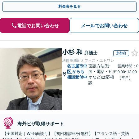
歩を踏み出してみませんか。【初回相談無料】
料金表を見る
電話でお問い合わせ
メールでお問い合わせ
小杉 和
弁護士
京都府
法律事務所オフィス・エトワレ
名古屋市中
面談方法(対
営業時間：0
区
からも
面・電話・ビデ
9:00~18:00
相談受付中
オなど)は応相
（平日）
談
海外ビザ取得サポート
【全国対応｜WEB面談可】【初回相談60分無料】【フランス語・英語