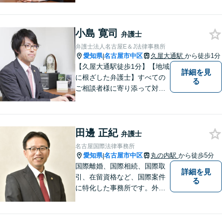
「相続」「債務整理」「刑事
事件」に注力しております。
小島 寛司
弁護士と事務職員が力を合わ
弁護士
せ、依頼者のみなさまに満足
弁護士法人名古屋E＆J法律事務所
していただけるようサポート
愛知県
名古屋市中区
久屋大通駅
から徒歩1分
|
いたします！
【久屋大通駅徒歩1分】【地域
詳細を見
に根ざした弁護士】すべての
る
ご相談者様に寄り添って対応
します。離婚問題／借金問題
／交通事故／相続問題／企業
法務など、幅広い法律トラブ
田邊 正紀
ルに対応可能。【明確な料金
弁護士
体系】当事務所は信頼と安心
名古屋国際法律事務所
をモットーに業務に取り組ん
愛知県
名古屋市中区
丸の内駅
から徒歩5分
|
でいます。
国際離婚、国際相続、国際取
詳細を見
引、在留資格など、国際案件
る
に特化した事務所です。外国
人の方からの依頼、外国人の
方を相手とする事件、国際ビ
ジネス案件などを多く扱って