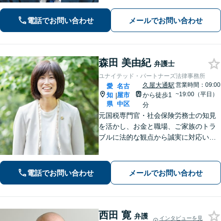
解決実績あり。残業代、解雇、労働災
害など。企業法務、相続、交通事故､不
電話でお問い合わせ
メールでお問い合わせ
動産、離婚問題、などもお任せくださ
い
森田 美由紀
弁護士
ユナイテッド・パートナーズ法律事務所
久屋大通駅
営業時間：09:00
愛
名古
~19:00（平日）
知
屋市
から徒歩1
|
県
中区
分
元国税専門官・社会保険労務士の知見
を活かし、お金と職場、ご家族のトラ
ブルに法的な観点から誠実に対応いた
します。【久屋大通駅1分】【初回相談
30分無料】個人・法人・個人事業主か
らのご相談可
電話でお問い合わせ
メールでお問い合わせ
西田 寛
弁護
インタビューを見