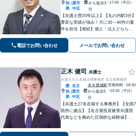
~17:00（平日）
知
屋市
から徒歩3
|
県
中区
分
【弁護士歴20年以上】【丸の内駅3分】
豊富な実績が強み！月に30～40件の案
件を担当【相続】個人・法人どちらの
相談もお任せください【借金問題】双
方ともに納得する解決を目指します
電話でお問い合わせ
メールでお問い合わせ
【離婚問題】他士業と連携し多角的な
サービスを提供【初回面談無料】
正木 健司
弁護士
弁護士法人名城法律事務所 名古屋事務所
名古屋城駅
営業時間：09:30
愛
名古
~19:30（平日）
知
屋市
から徒歩5
|
県
中区
分
【弁護士27名在籍する事務所】【全国7
箇所に拠点】【名古屋投資被害弁護団
代表などを務めた圧倒的な経験値】投
資トラブル、債権回収（目安：被害額
や債権額150万円以上）のご相談はお任