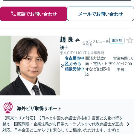
電話でお問い合わせ
メールでお問い合わせ
趙 良
弁
東京都
インタビューを
見る
護士
東京CITY LIGHT法律事務所
名古屋市中
面談方法(対
営業時間：0
区
からも
面・電話・ビデ
9:30~17:00
相談受付中
オなど)は応相
（平日）
談
海外ビザ取得サポート
【関東エリア対応】【日本と中国の弁護士資格有】言葉と文化の壁を
越え、国際問題・企業法務から日常のトラブルまで代表弁護士が直接
対応。日本全国どこからでも安心してご相談いただけます。まずは一