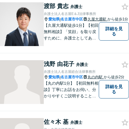
渡部 貴志
います。事務所所属弁護士全
弁護士
員、英語での案件対応が可能
弁護士法人名古屋E＆J法律事務所
です。
愛知県
名古屋市中区
久屋大通駅
から徒歩1分
|
【久屋大通駅徒歩1分】【初回
詳細を見
無料相談】「笑顔」を取り戻
る
すために、弁護士としてあら
ゆる角度から問題解決へと尽
力します。気さくなキャラク
ターで依頼者様が前向きにな
浅野 由花子
れるようリードいたします。
弁護士
まずは無料相談をご利用くだ
弁護士法人名古屋総合法律事務所
さい。【女性弁護士在籍】
愛知県
名古屋市中区
丸の内駅
から徒歩2分
|
【丸の内駅1分】【初回無料相
詳細を見
談】丁寧にお話をお伺い、分
る
かりやすくご説明することを
大切にしています！ 問題をし
っかりと整理しながら、一緒
に最善の解決策を考えていき
佐々木 基
ます。「安心して相談できる
弁護士
弁護士」を目指しています。