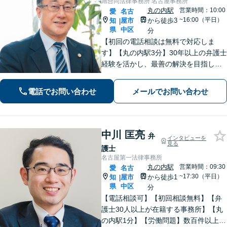
旭合同法律事務所 名古屋事務所
丸の内駅
営業時間：10:00
愛
名古
~16:00（平日）
知
屋市
から徒歩3
|
県
中区
分
【初回の電話相談は無料で対応しま
す】【丸の内駅3分】30年以上の弁護士
経験を活かし、最善の解決を目指しま
す【交通事故】示談金の大幅な増額に
向けて尽力【労働問題】証拠集め・準
電話でお問い合わせ
メールでお問い合わせ
備から親身にサポート【他士業と連
携】
中川 匡亮
弁
インタビューを
見る
護士
名古屋第一法律事務所
丸の内駅
営業時間：09:30
愛
名古
~17:30（平日）
知
屋市
から徒歩1
|
県
中区
分
【電話相談可】【初回相談無料】【弁
護士30人以上が在籍する事務所】【丸
の内駅1分】【労働問題】数百件以上の