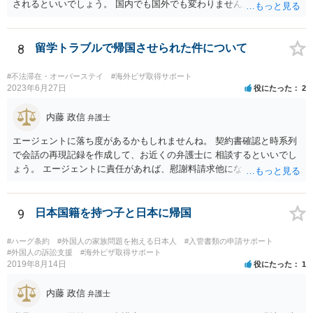
されるといいでしょう。 国内でも国外でも変わりません。
8
留学トラブルで帰国させられた件について
#不法滞在・オーバーステイ
#海外ビザ取得サポート
2023年6月27日
役にたった
2
内藤 政信
弁護士
エージェントに落ち度があるかもしれませんね。 契約書確認と時系列
で会話の再現記録を作成して、お近くの弁護士に 相談するといいでし
ょう。 エージェントに責任があれば、慰謝料請求他になるでしょう。
9
日本国籍を持つ子と日本に帰国
#ハーグ条約
#外国人の家族問題を抱える日本人
#入管書類の申請サポート
#外国人の訴訟支援
#海外ビザ取得サポート
2019年8月14日
役にたった
1
内藤 政信
弁護士