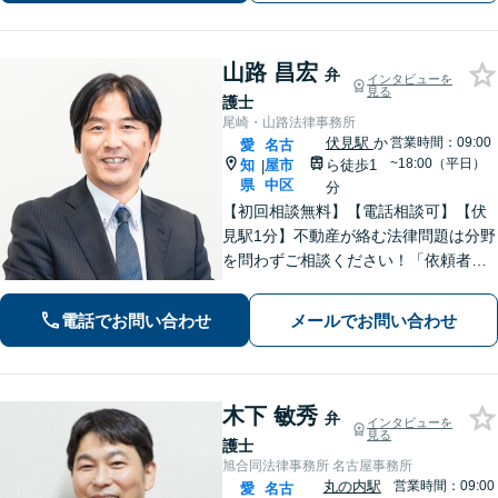
日祝対応可】
山路 昌宏
弁
インタビューを
見る
護士
尾崎・山路法律事務所
伏見駅
か
営業時間：09:00
愛
名古
~18:00（平日）
知
屋市
ら徒歩1
|
県
中区
分
【初回相談無料】【電話相談可】【伏
見駅1分】不動産が絡む法律問題は分野
を問わずご相談ください！「依頼者さ
まの声を丁寧に聞く」ことを第一に、
ひとりでも多くの方のお悩みを解決で
電話でお問い合わせ
メールでお問い合わせ
きるように尽力いたします。【メー
ル・Web相談可】【法テラス利用可】
木下 敏秀
弁
インタビューを
見る
護士
旭合同法律事務所 名古屋事務所
丸の内駅
営業時間：09:00
愛
名古