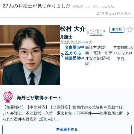
27
人の弁護士が見つかりました
(検索結果について詳しくは
こちら
)
27件中 1-27件を表示
松村 大介
東京都
インタビュ
ーを見る
弁護士
舟渡国際法律事務所
名古屋市中
面談方法(対
営業時間：0
区
からも
面・電話・ビデ
7:00~23:00
相談受付中
オなど)は応相
（平日）
談
海外ビザ取得サポート
【無罪獲得】【中文対応】【全国対応】警察庁の公式解釈を高裁で砕
いた弁護士。不法就労・入管・退去強制・刑事事件——他事務所に断
られた案件も徹底的に闘い抜く。
料金表を見る