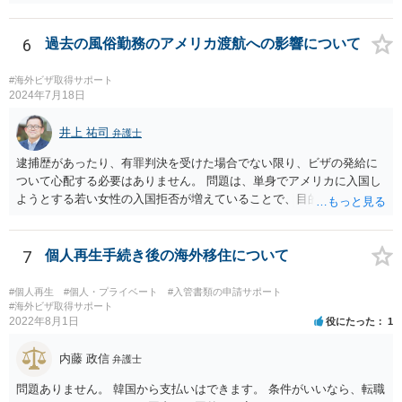
6
過去の風俗勤務のアメリカ渡航への影響について
#海外ビザ取得サポート
2024年7月18日
井上 祐司
弁護士
逮捕歴があったり、有罪判決を受けた場合でない限り、ビザの発給に
ついて心配する必要はありません。 問題は、単身でアメリカに入国し
ようとする若い女性の入国拒否が増えていることで、目的・滞在期
間・訪問予定の都市名・会う予定の人物・帰りの航空券の有無・過去
に渡米歴がある場合には過去に訪問した場所等を細かく聞かれ、その
中に矛盾があると入国を拒否される事例が実際に数多く見聞きされて
7
個人再生手続き後の海外移住について
いることです。 特に英語が堪能でない場合は注意が必要かと思いま
す。
#個人再生
#個人・プライベート
#入管書類の申請サポート
#海外ビザ取得サポート
2022年8月1日
役にたった
1
内藤 政信
弁護士
問題ありません。 韓国から支払いはできます。 条件がいいなら、転職