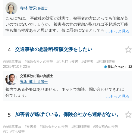
寺林 智栄
弁護士
こんにちは。 事故後の対応が誠実で、被害者の方にとっても印象が良
いのではないでしょうか。 被害者の方の宥恕が取れれば不起訴の可能
性も相当程度あると思います。 仮に罰金になるとしても今回は略式の
可能性が高く、正式裁判での公判請求になる可能性は著しく低いでし
ょう。 参考になれば幸いです。
4
交通事故の慰謝料増額交渉をしたい
#自動車事故
#保険会社との交渉
#むち打ち被害
#被害者
#慰謝料増額
2025年10月23日
役にたった
12
交通事故に強い弁護士
鬼沢 健士
弁護士
都内である必要はありません。 ネットで相談、問い合わせできれば十
分でしょう。
5
加害者が逃げている。保険会社から連絡がない。
#自動車事故
#被害者
#保険会社との交渉
#慰謝料増額
#過失割合の交渉
#むち打ち被害