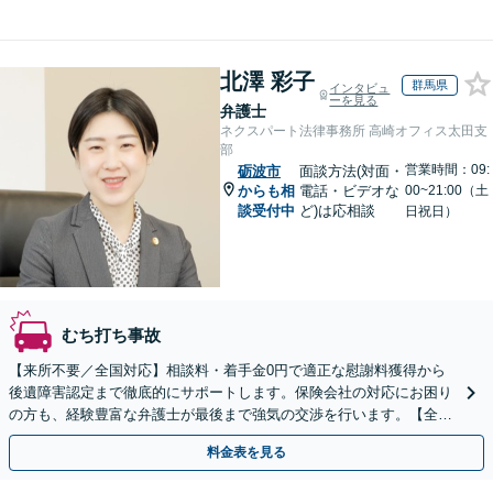
北澤 彩子
群馬県
インタビュ
ーを見る
弁護士
ネクスパート法律事務所 高崎オフィス太田支
部
営業時間：09:
砺波市
面談方法(対面・
からも相
電話・ビデオな
00~21:00（土
談受付中
ど)は応相談
日祝日）
むち打ち事故
【来所不要／全国対応】相談料・着手金0円で適正な慰謝料獲得から
後遺障害認定まで徹底的にサポートします。保険会社の対応にお困り
の方も、経験豊富な弁護士が最後まで強気の交渉を行います。【全国
13拠点】お気軽にご相談ください。
料金表を見る