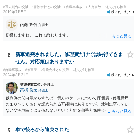
#過失割合の交渉
#保険会社との交渉
#自動車事故
#人身事故
#むち打ち被害
2019年7月5日
役にたった
3
内藤 政信
弁護士
影響しますね。 これで終わります。
8
新車追突されました。修理費だけでは納得できま
せん。対応策はありますか
#自動車事故
#被害者
#保険会社との交渉
#むち打ち被害
2024年8月21日
役にたった
6
交通事故に強い弁護士
髙橋 俊太
弁護士
裁判例の傾向等からすれば、貴方のケースについて評価損（修理費用
の１０〜３０％）が認められる可能性はありますが、裁判に至ってい
ない交渉段階では支払わないという方針を相手方保険会社が貫く可能
性はあります。
9
車で後ろから追突された