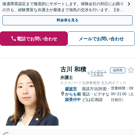
後遺障害認定まで徹底的にサポートします。保険会社の対応にお困り
の方も、経験豊富な弁護士が最後まで強気の交渉を行います。【全国
13拠点】お気軽にご相談ください。
料金表を見る
電話でお問い合わせ
メールでお問い合わせ
古川 和積
福岡県
インタビュ
ーを見る
弁護士
ネクスパート法律事務所 北九州オフィス
営業時間：09:
砺波市
面談方法(対面・
からも相
電話・ビデオな
00~21:00（土
談受付中
ど)は応相談
日祝日）