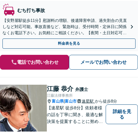
むち打ち事故
【安野屋駅徒歩11分】慰謝料の増額、後遺障害申請、過失割合の見直
しなど対応可能。事故直後など、緊急時は、受付時間・定休日に関係
なくお電話下さい。お気軽にご相談ください。【夜間・土日対応可】
【電話相談可】【完全個室】
料金表を見る
電話でお問い合わせ
メールでお問い合わせ
江藤 恭介
弁護士
江藤法律事務所
富山県
富山市
速星駅
から徒歩8分
|
【速星駅 徒歩8分】依頼者様
詳細を見
の話を丁寧に聞き、最適な解
る
決策を提案することに努めて
おります。お早めの相談が、
納得のいく解決への第一歩で