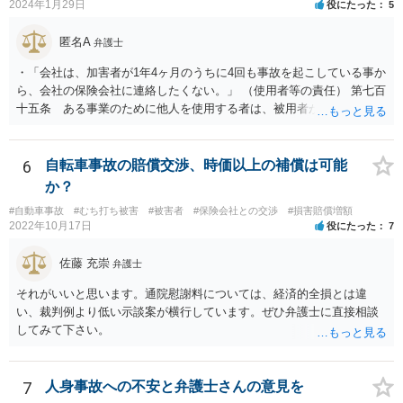
2024年1月29日
役にたった
5
匿名A
弁護士
・「会社は、加害者が1年4ヶ月のうちに4回も事故を起こしている事か
ら、会社の保険会社に連絡したくない。」 （使用者等の責任） 第七百
十五条 ある事業のために他人を使用する者は、被用者がその事業の
執行について第三者に加えた損害を賠償する責任を負う。ただし、使
用者が被用者の選任及びその事業の監督について相当の注意をしたと
き、又は相当の注意をしても損害が生ずべきであったときは、この限
6
自転車事故の賠償交渉、時価以上の補償は可能
りでない。 会社側の言い分に付き合わず、会社側への請求をお考えな
か？
さったほうがよろしいかもしれません。加害ドライバーの任意保険が
#自動車事故
#むち打ち被害
#被害者
#保険会社との交渉
#損害賠償増額
本件に使えるか、使おうとするかが定かではありませんので。「1年4
2022年10月17日
役にたった
7
ヶ月のうちに4回も事故」の事実は、会社から加害ドライバーへの責任
転嫁のような発言ですが、上記ただし書との関連で言えば、会社側が
佐藤 充崇
弁護士
「相当の注意」をしていなかった証左でしょう。 今後の対応ですが、
事故証明書を速やかに取得すべきです。 病院で治療を受ける際、第三
それがいいと思います。通院慰謝料については、経済的全損とは違
者行為による傷病届を出す必要があります。 最終的にどこまで認めら
い、裁判例より低い示談案が横行しています。ぜひ弁護士に直接相談
れるかという問題はありますが、事故後に事故に関連した支出に関し
してみて下さい。
ては、領収書をもらい保存しておきましょう。
7
人身事故への不安と弁護士さんの意見を