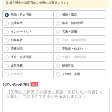
脇 徹弁護士が対応可能な分野のみ選択できます
離婚・男女問題
相続・遺言
交通事故
借金・債務整理
インターネット
労働・雇用
刑事事件
詐欺・消費者問題
債権回収
不動産・住まい
医療・介護問題
外国人・国際問題
企業法務
税務訴訟
行政事件
その他・不明
お問い合わせ内容
必須