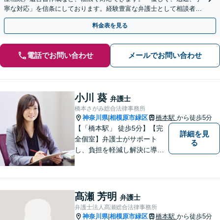
寧な対応」を信条にしております。経験豊富な弁護士として相談者様
のため全力を尽くします。お気軽にご相談ください。
料金表を見る
電話でお問い合わせ
メールでお問い合わせ
小川 葵
弁護士
橋本さがみ総合法律事務所
神奈川県
相模原市緑区
橋本駅
から徒歩5分
|
【「橋本駅」 徒歩5分】【完
詳細を見
全個室】弁護士がサポート
る
し、負担を軽減し解決に導き
ます。 お話をじっくり聞き、
お客様の気持ちを尊重しなが
ら解決策を提案します。 まず
はご相談いただき、今後の進
髙瀬 芳明
弁護士
め方を一緒に考えましょう。
弁護士法人髙瀬総合法律事務所
【法テラス利用可】
神奈川県
相模原市緑区
橋本駅
から徒歩5分
|