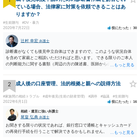
ている場合、法律家に対策を依頼できることはあ
りますか？
#生前贈与
#DV・暴力
2020年7月22日
役にたった
30
辻村 幸宏
弁護士
診断書がなくても後見申立自体はできますので、このような状況自体
を含めて家裁とご相談いただければと思います。 できる限りのご本人
の判断能力に関する書類（周辺の方の陳述書、医師からの聴取書等）
を整え、家裁の鑑定を経る前提で鑑定費用の予納金を用意し、申立て
をしていただければそこから先は進むのではないかと存じます。 ま
た、Aさんの意向を酌みすぎるあまりに後見申立ができない状況にして
2
成人後の口座管理、法的根拠と親への説得方法
いる施設の問題もありますので、当該地域の地域包括支援センターに
ご相談されるのもひとつの方法です。
#家族間の相続トラブル
#成年後見(生前の財産管理)
#調停
#協議
#生前贈与
2022年6月1日
役にたった
16
相続・遺言に強い弁護士
尾畠 弘典
弁護士
お聞きする限りの状況であれば、銀行窓口で通帳とキャッシュカード
の再発行手続を行うことで解決できるかもしれません。