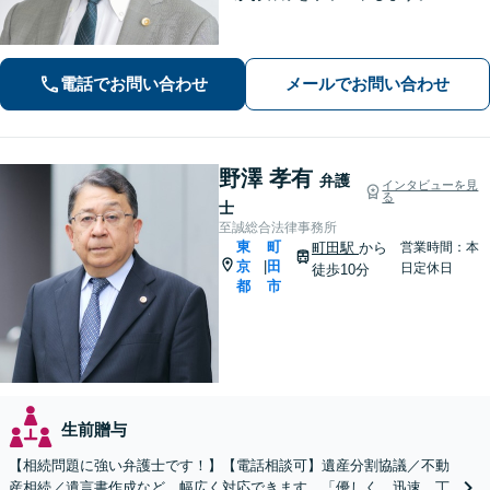
電話でお問い合わせ
メールでお問い合わせ
野澤 孝有
弁護
インタビューを見
る
士
至誠総合法律事務所
東
町
町田駅
から
営業時間：本
京
田
|
日定休日
徒歩10分
都
市
生前贈与
【相続問題に強い弁護士です！】【電話相談可】遺産分割協議／不動
産相続／遺言書作成など、幅広く対応できます。「優しく、迅速、丁