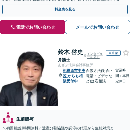
最大限尊重しご提案」【休日・夜間相談可】
料金表を見る
電話でお問い合わせ
メールでお問い合わせ
鈴木 啓史
東京都
インタビュ
ーを見る
弁護士
あざぶ法律会計事務所
営業時
相模原市中央
面談方法(対面・
区
からも相
電話・ビデオな
間：本日
談受付中
ど)は応相談
定休日
生前贈与
＼初回相談1時間無料／遺産分割協議や調停の代理から生前対策ま