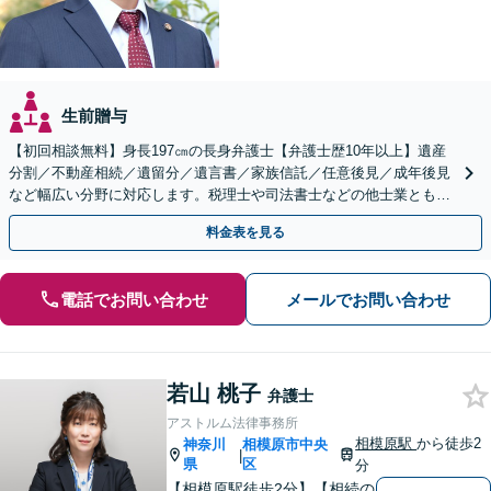
生前贈与
【初回相談無料】身長197㎝の長身弁護士【弁護士歴10年以上】遺産
分割／不動産相続／遺留分／遺言書／家族信託／任意後見／成年後見
など幅広い分野に対応します。税理士や司法書士などの他士業とも連
携【出張相談】【夜間・休日面談】【横浜駅7分】
料金表を見る
電話でお問い合わせ
メールでお問い合わせ
若山 桃子
弁護士
アストルム法律事務所
相模原駅
から徒歩2
神奈川
相模原市中央
|
県
区
分
【相模原駅徒歩2分】【相続の