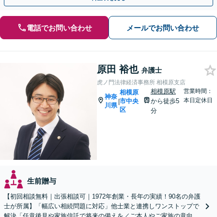
電話でお問い合わせ
メールでお問い合わせ
原田 裕也
弁護士
虎ノ門法律経済事務所 相模原支店
相模原駅
営業時間：
相模原
神奈
本日定休日
市中央
から徒歩5
|
川県
区
分
生前贈与
【初回相談無料｜出張相談可｜1972年創業・長年の実績！90名の弁護
士が所属】「幅広い相続問題に対応」他士業と連携しワンストップで
解決「任意後見や家族信託で将来の備えを／ご本人やご家族の意向を