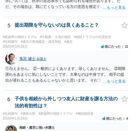
示については、黙示の意思表示でも認められる場合があります。 た
だ、その場合は、既に亡くなっている方の意思を推定することになり
ますので、なかなか立証のハードルは高いと思われます。それゆえ、
持ち戻し免除の意思表示は書面で明確にしておいていただくべきとい
う結論は変わりません。 誤解を与えるような回答でした。失礼しまし
5
提出期限を守らないのは良くあること？
た。 文言については、「〇〇に対する生前贈与による特別受益の持ち
戻しをすべて免除する」というのがオーソドックスなものですが、ご
#家族間の相続トラブル
#不動産・土地の相続
#相続トラブルの代理交渉
心配ならば、弁護士のところに行って、特別受益となりそうな贈与に
#生前贈与
#遺言の真偽鑑定・遺言無効
#遺言
2025年3月26日
役にたった
11
ついて説明した上で、適切な文言についてご相談してみてはいかがで
しょうか。
鬼沢 健士
弁護士
①与えません。 ②一般的によくあります。珍しくありません。 ③期限
遅れをあまりに気にしないことです。大事なのは中身です。 相手の提
出が遅れることもあるんじゃないかと思います。 それでもあなた有利
にはなりません。
6
子供を相続から外しつつ友人に財産を譲る方法の
法的有効性は？
#生前贈与
#遺産分割
#家族間の相続トラブル
#相続税対策
2026年1月19日
役にたった
4
相続・遺言に強い弁護士