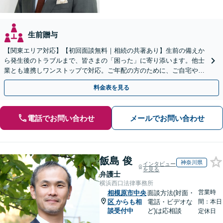
生前贈与
【関東エリア対応】【初回面談無料｜相続の共著あり】生前の備えか
ら発生後のトラブルまで、皆さまの「困った」に寄り添います。他士
業とも連携しワンストップで対応。ご年配の方のために、ご自宅やご
近所への出張相談も実施【秘密厳守｜休日・夜間相談可】
料金表を見る
電話でお問い合わせ
メールでお問い合わせ
飯島 俊
神奈川県
インタビュー
を見る
弁護士
横浜西口法律事務所
営業時
相模原市中央
面談方法(対面・
区
からも相
電話・ビデオな
間：本日
談受付中
ど)は応相談
定休日