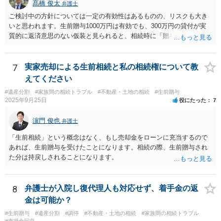
髙橋 俊太
弁護士
ご検討中の方針については一定の有効性はあるものの、リスクも大き
いと思われます。生前贈与1000万円は有効でも、300万円の貸付が実
質的に返済意思のない仮装と見られると、相続時に「贈与」と評価さ
れ、子から遺留分侵害額請求を受ける可能性があります。 その他の方
法として考えられるものとしては、 ①信託（家族信託・目的信託） 財
産を信託口に移し、受託者（信頼できる友人や専門職）に管理させ、
7
実家売却による生前相続と私の相続権について教
・生存中はあなたの生活費・介護費に優先充当 ・残余を友人や慈善団
えてください
体へ と使途を厳格に指定。相続ではなく信託帰属になるため、子の関
#遺産分割
#家族間の相続トラブル
#不動産・土地の相続
#生前贈与
与を大きく排除できます。 ②遺言＋生命保険の組合せ 生活資金は手元
2025年9月25日
役にたった
7
に残し、余剰資金で受取人を友人・団体にした保険を活用。保険金は
相続財産とは別枠で、遺留分対策にも有効と思われます。 ③負担付死
濵門 俊也
弁護士
因贈与 「介護・見守り等を条件に、死亡時に財産を渡す」契約。条件
不履行なら無効にでき、老後の安心を担保できます。 ④ 寄附予約＋解
「生前相続」という概念はなく、もし売却金をローンに充当するので
除条件 慈善団体への寄附を予約しつつ、資金不足時は解除できる条項
あれば、生前贈与を受けたことになります。相続の際、生前贈与され
を設定。 などがあり得るかと思われます。
た分は持戻しされることになります。
8
弁護士が入院し復代理人も対応せず、着手金の返
金は可能か？
#生前贈与
#遺産分割
#調停
#不動産・土地の相続
#家族間の相続トラブル
#売掛金回収