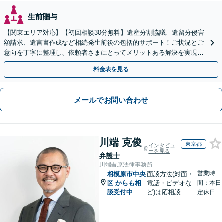
生前贈与
【関東エリア対応】【初回相談30分無料】遺産分割協議、遺留分侵害
額請求、遺言書作成など相続発生前後の包括的サポート！ご状況とご
意向を丁寧に整理し、依頼者さまにとってメリットある解決を実現で
きるよう尽力します【休日・夜間相談対応（要予約）】
料金表を見る
メールでお問い合わせ
川端 克俊
東京都
インタビュ
ーを見る
弁護士
川端吉原法律事務所
営業時
相模原市中央
面談方法(対面・
区
からも相
電話・ビデオな
間：本日
談受付中
ど)は応相談
定休日