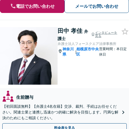
電話でお問い合わせ
メールでお問い合わせ
田中 孝佳
弁
インタビューを
見る
護士
弁護士法人フォースクエア法律事務所
神奈川
相模原市中央
営業時間：本日定
|
県
区
休日
生前贈与
【初回面談無料】【弁護士4名在籍】交渉、裁判、手続はお任せくだ
さい。関連士業と連携し迅速かつ的確に解決を目指します。円満な解
決のためにもご相談ください。
料金表を見る