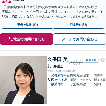
【初回面談無料】遺産分割の交渉や遺留分侵害額請求に豊富な経験と
実績あり！「とにかく一円でも多く獲得してほしい」「とにかく早く
解決してほしい」など、お一人おひとりのニーズに合わせた解決を目
指します【WEB面談可】
事例を見る(1件)
料金表を見る
電話でお問い合わせ
メールでお問い合わせ
久保田 美
神奈川県
インタビュ
ーを見る
月
弁護士
井澤・黒井法律事務所
営業時
相模原市中央
面談方法(対面・
区
からも相
電話・ビデオな
間：本日
談受付中
ど)は応相談
定休日