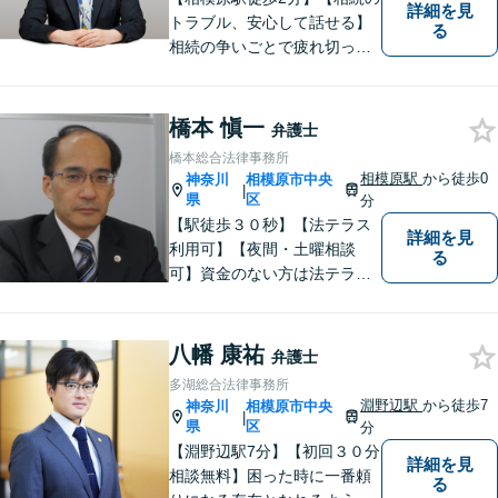
詳細を見
トラブル、安心して話せる】
る
相続の争いごとで疲れ切って
しまう前に。女性弁護士が一
貫対応、トラブルの解決を目
指します。遺産分割協議・遺
橋本 愼一
弁護士
留分・調停・裁判にも対応。
橋本総合法律事務所
相模原駅
から徒歩0
神奈川
相模原市中央
|
県
区
分
【駅徒歩３０秒】【法テラス
詳細を見
利用可】【夜間・土曜相談
る
可】資金のない方は法テラス
をご利用ください。解決に向
けて丁寧に、迅速に対応しま
す。住宅ローンの支払で悩ま
八幡 康祐
弁護士
れている方も一度ご相談くだ
多湖総合法律事務所
さい。最高の結果が出せるよ
淵野辺駅
から徒歩7
神奈川
相模原市中央
|
う自己研鑽を怠らず質の高い
県
区
分
仕事を目指します。
【淵野辺駅7分】【初回３０分
詳細を見
相談無料】困った時に一番頼
る