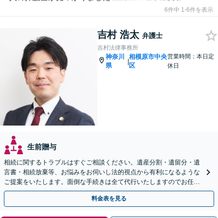
6件中 1-6件を表示
吉村 浩太
弁護士
吉村法律事務所
神奈川
相模原市中央
営業時間：本日定
|
県
区
休日
生前贈与
相続に関するトラブルはすぐご相談ください。遺産分割・遺留分・遺
言書・相続放棄等、お悩みをお伺いし法的視点から有利になるような
ご提案をいたします。面倒な手続きは全て代行いたしますのでお任せ
ください！【JR相模原駅徒歩12分】
料金表を見る