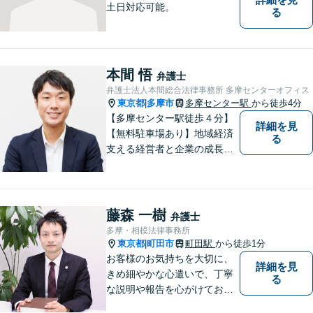
土日対応可能。
る
本間 悟
弁護士
弁護士法人本間総合法律事務所 多摩センターオフィス
東京都
多摩市
多摩センター駅
から徒歩4分
|
【多摩センター駅徒歩４分】
詳細を見
【無料駐車場あり】地域経済
る
支える経営者と企業の成長を
サポート。同時に地域住民の
安心を法律の専門家としてサ
ポート。企業事案から、交通
事故、相続、成年後見、不動
藤森 一樹
弁護士
産など幅広く法律問題に対応
多摩・相模法律事務所
しますので、お気軽にご相談
東京都
町田市
町田駅
から徒歩1分
|
を。
お客様のお気持ちを大切に、
詳細を見
きめ細やかな心遣いで、丁寧
る
な説明や報告を心がけており
ます。【多くの経験と圧倒的