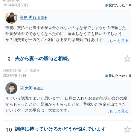
2024年9月30日
役にたった
8
高島 秀行
弁護士
最初に支払った着手金が返金されないのはなぜでしょうか？依頼した
仕事が途中でできなくなったのに、返金しなくても良いのでしょう
か？消費者が一方的に不利になる契約は無効ではありませんか？
着手金は、前の弁護士が倒れるまでにやった仕事に応じて清算する義
務があると思います。 倒れた弁護士が所属する弁護士会に相談さ
れた方がよいと思います。 倒れた弁護士は脳梗塞で倒れたようで
9
夫から妻への贈与と相続。
すが、 判断能力があり、復代理を倒れた弁護士の判断で復代理を
選任したのか 即ち、復代理人の選任は有効なのかという問題もあ
#相続税対策
#生前贈与
ると思います。
2023年9月6日
役にたった
5
関 大河
弁護士
そういう認識でよいと思います。 口座に入れたお金の説明が自分の親
からもらったとか、兄弟からもらったとか、昔稼いだお金が出てきた
というケースの場合は、大丈夫です。
10
調停に持っていけるかどうか悩んでいます