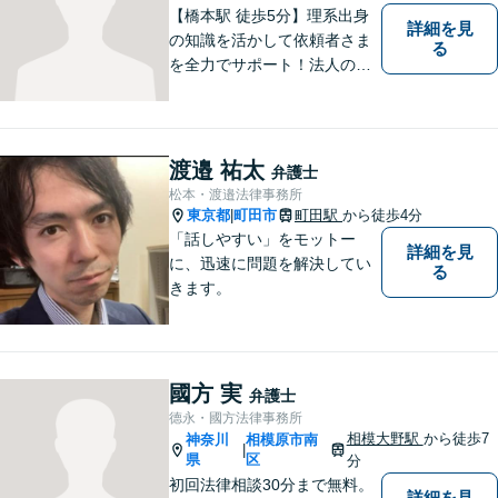
【橋本駅 徒歩5分】理系出身
詳細を見
の知識を活かして依頼者さま
る
を全力でサポート！法人のお
客様も、個人のお客様も、ま
ずはざっくばらんにお悩みを
お話ください。ご相談者の話
したいことを整理しながら導
渡邉 祐太
弁護士
き出します。
松本・渡邉法律事務所
東京都
町田市
町田駅
から徒歩4分
|
「話しやすい」をモットー
詳細を見
に、迅速に問題を解決してい
る
きます。
國方 実
弁護士
德永・國方法律事務所
相模大野駅
から徒歩7
神奈川
相模原市南
|
県
区
分
初回法律相談30分まで無料。
詳細を見