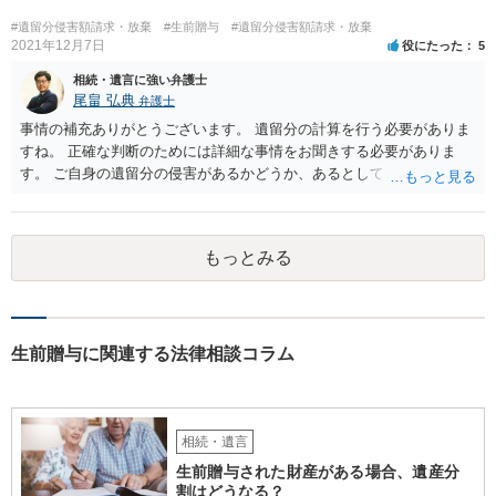
#遺留分侵害額請求・放棄
#生前贈与
#遺留分侵害額請求・放棄
2021年12月7日
役にたった
5
相続・遺言に強い弁護士
尾畠 弘典
弁護士
事情の補充ありがとうございます。 遺留分の計算を行う必要がありま
すね。 正確な判断のためには詳細な事情をお聞きする必要がありま
す。 ご自身の遺留分の侵害があるかどうか、あるとしてどの程度の金
額となるかを正確に把握されたいのであれば、一度お近くの弁護士に
相談されるのが良いと思います。
もっとみる
生前贈与に関連する法律相談コラム
相続・遺言
生前贈与された財産がある場合、遺産分
割はどうなる？