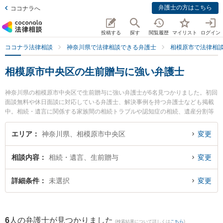
弁護士の方はこちら
ココナラへ
投稿する
探す
閲覧履歴
マイリスト
ログイン
ココナラ法律相談
神奈川県で法律相談できる弁護士
相模原市で法律相
相模原市中央区の生前贈与に強い弁護士
神奈川県の相模原市中央区で生前贈与に強い弁護士が6名見つかりました。初回
面談無料や休日面談に対応している弁護士、解決事例を持つ弁護士なども掲載
中。相続・遺言に関係する家族間の相続トラブルや認知症の相続、遺産分割等
の細かな分野での絞り込み検索もでき便利です。特に吉村法律事務所の吉村 浩
太弁護士や弁護士法人フォースクエア法律事務所の田中 孝佳弁護士、虎ノ門法
エリア
神奈川県、相模原市中央区
変更
律経済事務所 相模原支店の原田 裕也弁護士のプロフィール情報や弁護士費用、
強みなどが注目されています。『相模原市中央区で土日や夜間に発生した生前
相談内容
相続・遺言、生前贈与
変更
贈与のトラブルを今すぐに弁護士に相談したい』『生前贈与のトラブル解決の
実績豊富な近くの弁護士を検索したい』『初回相談無料で生前贈与を法律相談
できる相模原市中央区内の弁護士に相談予約したい』などでお困りの相談者さ
詳細条件
未選択
変更
んにおすすめです。
6
人の弁護士が見つかりました
(検索結果について詳しくは
こちら
)