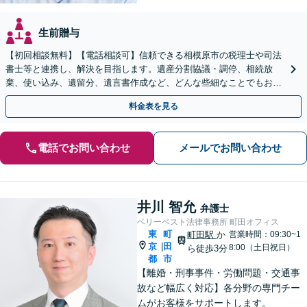
生前贈与
【初回相談無料】【電話相談可】信頼できる相模原市の税理士や司法
書士等と連携し、解決を目指します。遺産分割協議・調停、相続放
棄、使い込み、遺留分、遺言書作成など、どんな些細なことでもお気
軽にご相談ください【休日・夜間面談可】【橋本駅6分】
料金表を見る
電話でお問い合わせ
メールでお問い合わせ
井川 智允
弁護士
ベリーベスト法律事務所 町田オフィス
東
町
町田駅
か
営業時間：09:30~1
京
田
|
8:00（土日祝日）
ら徒歩3分
都
市
【離婚・刑事事件・労働問題・交通事
故など幅広く対応】各分野の専門チー
ムがお客様をサポートします。