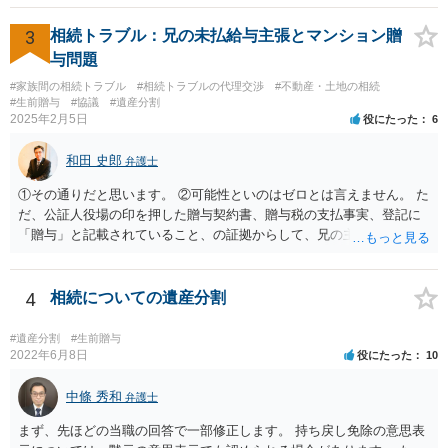
3
相続トラブル：兄の未払給与主張とマンション贈
与問題
#家族間の相続トラブル
#相続トラブルの代理交渉
#不動産・土地の相続
#生前贈与
#協議
#遺産分割
2025年2月5日
役にたった
6
和田 史郎
弁護士
①その通りだと思います。 ②可能性といのはゼロとは言えません。 た
だ、公証人役場の印を押した贈与契約書、贈与税の支払事実、登記に
「贈与」と記載されていること、の証拠からして、兄の主張は通らな
いようには思います。 ③④その通りだと思います。 話し合いで折り合
わなければ、遺産分割調停を申し立てて進めるのがベターのような気
がしますね。
4
相続についての遺産分割
#遺産分割
#生前贈与
2022年6月8日
役にたった
10
中條 秀和
弁護士
まず、先ほどの当職の回答で一部修正します。 持ち戻し免除の意思表