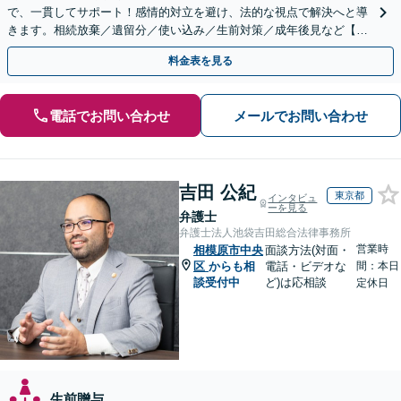
で、一貫してサポート！感情的対立を避け、法的な視点で解決へと導
きます。相続放棄／遺留分／使い込み／生前対策／成年後見など【W
EB面談対応】
料金表を見る
電話でお問い合わせ
メールでお問い合わせ
吉田 公紀
東京都
インタビュ
ーを見る
弁護士
弁護士法人池袋吉田総合法律事務所
営業時
相模原市中央
面談方法(対面・
区
からも相
電話・ビデオな
間：本日
談受付中
ど)は応相談
定休日
生前贈与