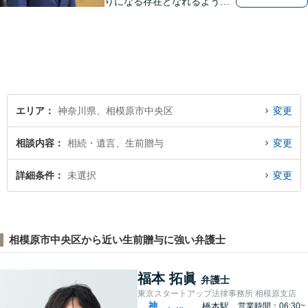
りになる存在となれるよう、
皆様のご事情に寄り添った問
題解決を心がけております。
お電話の際に『ココナラ経由
で八幡弁護士に相談希望』と
お伝え下さい。
エリア
神奈川県、相模原市中央区
変更
相談内容
相続・遺言、生前贈与
変更
詳細条件
未選択
変更
相模原市中央区から近い生前贈与に強い弁護士
福本 拓眞
弁護士
東京スタートアップ法律事務所 相模原支店
神
橋本駅
営業時間：06:30~