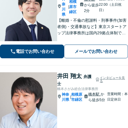
相模
奈
22:00（土日祝
から徒歩
原市
|
川
日）
2分
緑区
県
【離婚・不倫の慰謝料・刑事事件(加害
者側)・交通事故など】東京スタートア
ップ法律事務所は国内29拠点体制で全
国対応！【ご自宅からの電話相談にも
対応(法律相談は完全予約制)】各分野で
電話でお問い合わせ
メールでお問い合わせ
専門性の高い弁護士が寄り添い解決を
サポートします。
井田 翔太
弁護
インタビューを見
る
士
橋本さがみ総合法律事務所
橋本駅
か
営業時間：本
神奈
相模原
|
川県
市緑区
日定休日
ら徒歩5分