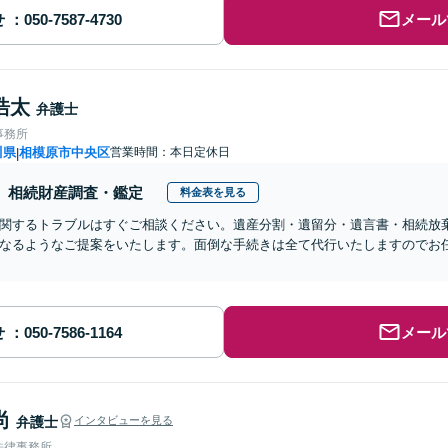
せ
メール
浩太
弁護士
事務所
川県
相模原市中央区
営業時間：本日定休日
|
相続財産調査・鑑定
料金表を見る
関するトラブルはすぐご相談ください。遺産分割・遺留分・遺言書・相続放
なるようなご提案をいたします。面倒な手続きは全て代行いたしますのでお任
せ
メール
尚
弁護士
インタビューを見る
法律事務所