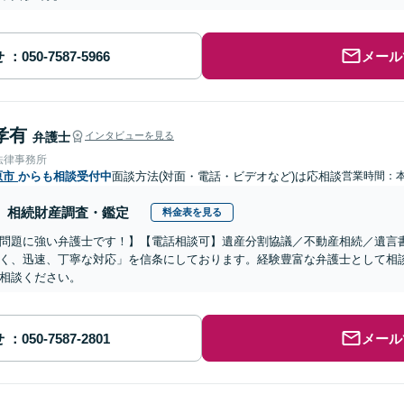
せ
メール
孝有
弁護士
インタビューを見る
法律事務所
原市
からも相談受付中
面談方法(対面・電話・ビデオなど)は応相談
営業時間：
相続財産調査・鑑定
料金表を見る
問題に強い弁護士です！】【電話相談可】遺産分割協議／不動産相続／遺言
く、迅速、丁寧な対応」を信条にしております。経験豊富な弁護士として相
相談ください。
せ
メール