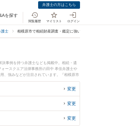
弁護士の方はこちら
&Aを探す
閲覧履歴
マイリスト
ログイン
弁護士
相模原市で相続財産調査・鑑定に強い弁護士
解決事例を持つ弁護士なども掲載中。相続・遺
ォースクエア法律事務所の田中 孝佳弁護士や
費用、強みなどが注目されています。『相模原市
実績豊富な近くの弁護士を検索したい』『初回相
。
変更
変更
変更