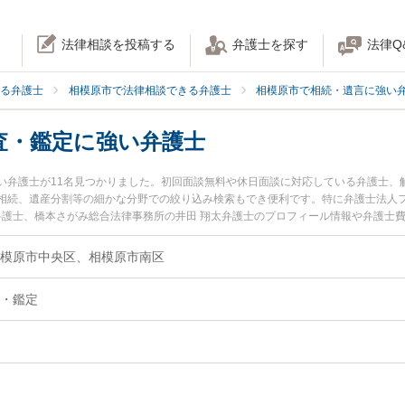
法律相談を投稿する
弁護士を探す
法律Q
る弁護士
相模原市で法律相談できる弁護士
相模原市で相続・遺言に強い
査・鑑定に強い弁護士
い弁護士が11名見つかりました。初回面談無料や休日面談に対応している弁護士、
相続、遺産分割等の細かな分野での絞り込み検索もでき便利です。特に弁護士法人フ
也弁護士、橋本さがみ総合法律事務所の井田 翔太弁護士のプロフィール情報や弁護士
トラブルを今すぐに弁護士に相談したい』『相続財産調査・鑑定のトラブル解決の
相模原市内の弁護士に相談予約したい』などでお困りの相談者さんにおすすめです
模原市中央区、相模原市南区
・鑑定