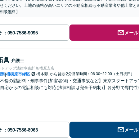
せください。土地の価格が高いエリアの不動産相続も不動産業者や他士業と
相談無料】
せ
メール
拓眞
弁護士
ートアップ法律事務所 相模原支店
川県
相模原市緑区
橋本駅
から徒歩2分
営業時間：06:30~22:00（土日祝日）
|
不倫の慰謝料・刑事事件(加害者側)・交通事故など】東京スタートアッ
自宅からの電話相談にも対応(法律相談は完全予約制)】各分野で専門
せ
メール