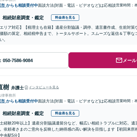
原市
からも相談受付中
面談方法(対面・電話・ビデオなど)は応相談
営業時間：
相続財産調査・鑑定
料金表を見る
エリア対応】【税理士も在籍】遺産分割協議・調停、遺言書作成、生前対策
価額の算定、相続税申告まで、トータルサポート。スムーズな返信＆丁寧な
い。
メール
直樹
弁護士
インタビューを見る
法律事務所
原市
からも相談受付中
面談方法(対面・電話・ビデオなど)は応相談
営業時間：
相続財産調査・鑑定
料金表を見る
士経験20年以上】遺産分割協議遺留分など、幅広い相続トラブルに対応。遺
。依頼者さまのご意向を反映した納得感の高い解決を目指します【初回来所相
中央駅5分】