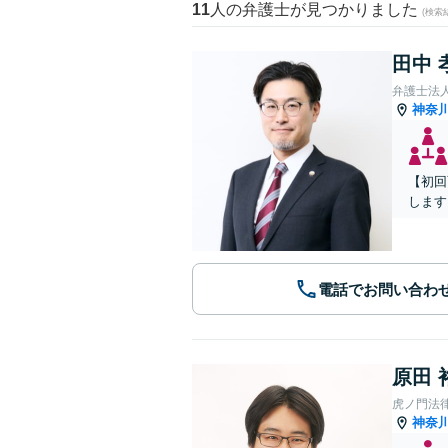
11
人の弁護士が見つかりました
(検索
田中 
弁護士法
神奈
【初回
します
電話でお問い合わ
原田 
虎ノ門法
神奈