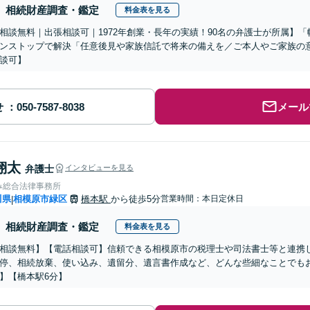
相続財産調査・鑑定
料金表を見る
相談無料｜出張相談可｜1972年創業・長年の実績！90名の弁護士が所属】
ンストップで解決「任意後見や家族信託で将来の備えを／ご本人やご家族の
談可】
せ
メール
翔太
弁護士
インタビューを見る
み総合法律事務所
川県
相模原市緑区
橋本駅
から徒歩5分
営業時間：本日定休日
|
相続財産調査・鑑定
料金表を見る
相談無料】【電話相談可】信頼できる相模原市の税理士や司法書士等と連携
停、相続放棄、使い込み、遺留分、遺言書作成など、どんな些細なことでも
】【橋本駅6分】