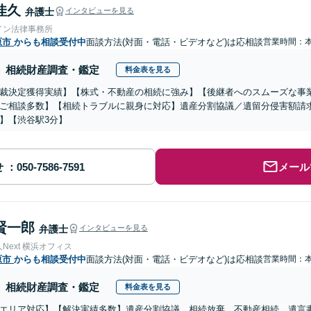
佳久
弁護士
インタビューを見る
イン法律事務所
原市
からも相談受付中
面談方法(対面・電話・ビデオなど)は応相談
営業時間：
相続財産調査・鑑定
料金表を見る
裁決定獲得実績】【株式・不動産の相続に強み】【後継者へのスムーズな事
ご相談多数】【相続トラブルに親身に対応】遺産分割協議／遺留分侵害額請求
】【渋谷駅3分】
せ
メール
賢一郎
弁護士
インタビューを見る
Next 横浜オフィス
原市
からも相談受付中
面談方法(対面・電話・ビデオなど)は応相談
営業時間：
相続財産調査・鑑定
料金表を見る
エリア対応】【解決実績多数】遺産分割協議、相続放棄、不動産相続、遺言