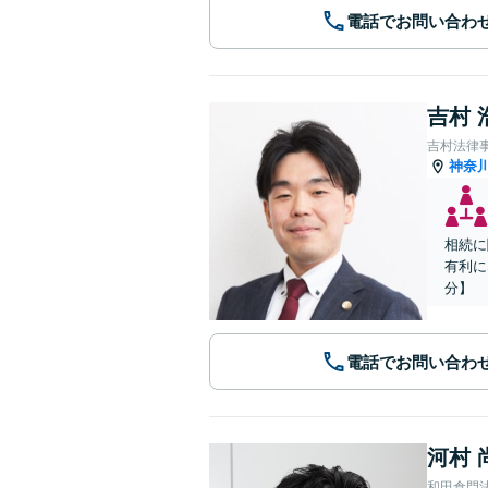
電話でお問い合わ
吉村 
吉村法律
神奈
相続に
有利に
分】
電話でお問い合わ
河村 
和田倉門