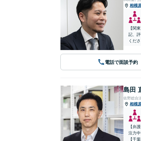
相模
【関東
記、評
くださ
電話で面談予約
島田 
佐野総合
相模
【弁護
注力中
【千葉