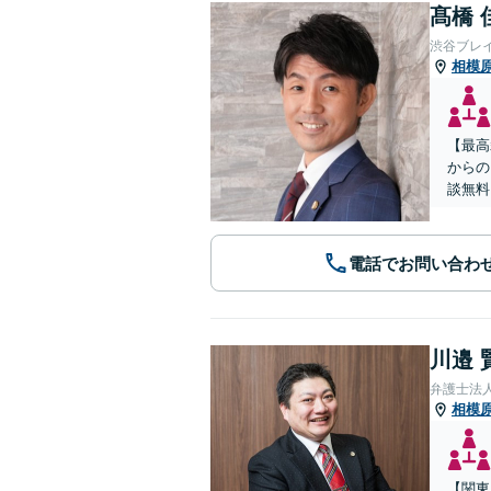
髙橋 
渋谷ブレ
相模
【最高
からの
談無料
電話でお問い合わ
川邉 
弁護士法人
相模
【関東