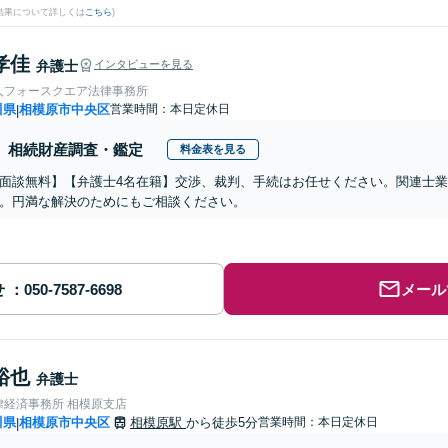
結果について詳しくは
こちら
)
孝佳
弁護士
インタビューを見る
人フォースクエア法律事務所
川県
相模原市中央区
営業時間：本日定休日
|
相続財産調査・鑑定
料金表を見る
面談無料】【弁護士4名在籍】交渉、裁判、手続はお任せください。関連士
。円満な解決のためにもご相談ください。
せ
メール
裕也
弁護士
律経済事務所 相模原支店
川県
相模原市中央区
相模原駅
から徒歩5分
営業時間：本日定休日
|