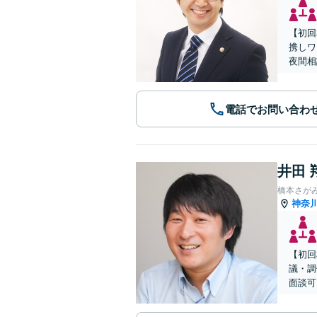
【初回
携しワ
夜間相
電話でお問い合わ
井田 
橋本さが
神奈
【初回
議・調
面談可