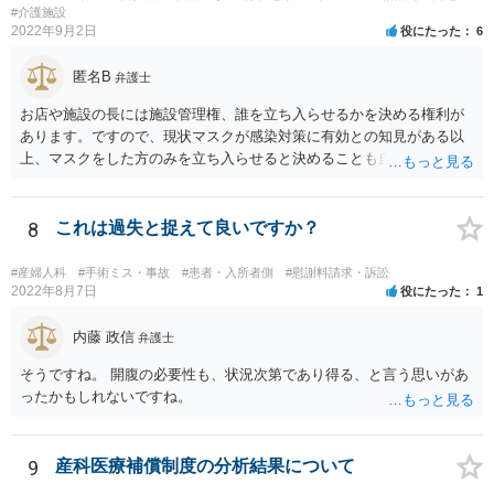
#介護施設
2022年9月2日
役にたった
6
匿名B
弁護士
お店や施設の長には施設管理権、誰を立ち入らせるかを決める権利が
あります。ですので、現状マスクが感染対策に有効との知見がある以
上、マスクをした方のみを立ち入らせると決めることも自由であり、
不当な差別には当たらないと考えられます。 これが公衆浴場や旅館業
など公益的な側面のある業種ですと、公衆浴場法など各種業法で定め
られた理由以外での利用拒否は禁止されていますし、公の施設でもマ
8
これは過失と捉えて良いですか？
スクなしだけでの利用拒否は問題となりえますが、民間のお店に対し
ては慰謝料の請求は認められないと考えられます。
#産婦人科
#手術ミス・事故
#患者・入所者側
#慰謝料請求・訴訟
2022年8月7日
役にたった
1
内藤 政信
弁護士
そうですね。 開腹の必要性も、状況次第であり得る、と言う思いがあ
ったかもしれないですね。
9
産科医療補償制度の分析結果について