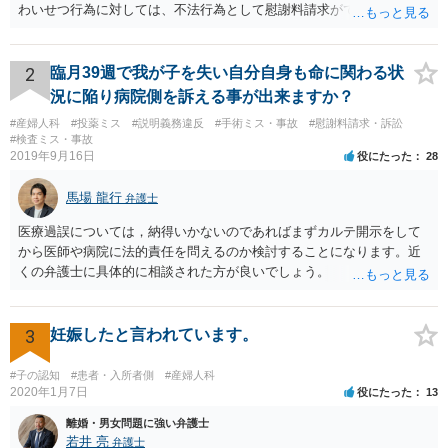
わいせつ行為に対しては、不法行為として慰謝料請求ができます。
2
臨月39週で我が子を失い自分自身も命に関わる状
況に陥り病院側を訴える事が出来ますか？
#産婦人科
#投薬ミス
#説明義務違反
#手術ミス・事故
#慰謝料請求・訴訟
#検査ミス・事故
2019年9月16日
役にたった
28
馬場 龍行
弁護士
医療過誤については，納得いかないのであればまずカルテ開示をして
から医師や病院に法的責任を問えるのか検討することになります。近
くの弁護士に具体的に相談された方が良いでしょう。
3
妊娠したと言われています。
#子の認知
#患者・入所者側
#産婦人科
2020年1月7日
役にたった
13
離婚・男女問題に強い弁護士
若井 亮
弁護士