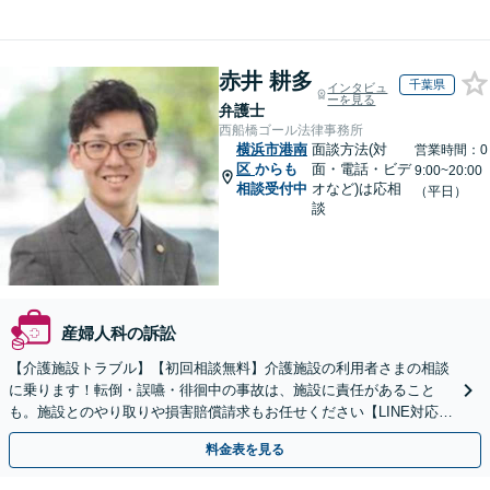
赤井 耕多
千葉県
インタビュ
ーを見る
弁護士
西船橋ゴール法律事務所
横浜市港南
面談方法(対
営業時間：0
区
からも
面・電話・ビデ
9:00~20:00
相談受付中
オなど)は応相
（平日）
談
産婦人科の訴訟
【介護施設トラブル】【初回相談無料】介護施設の利用者さまの相談
に乗ります！転倒・誤嚥・徘徊中の事故は、施設に責任があること
も。施設とのやり取りや損害賠償請求もお任せください【LINE対応
可】【夜間・休日面談可】【関東エリア対応】
料金表を見る