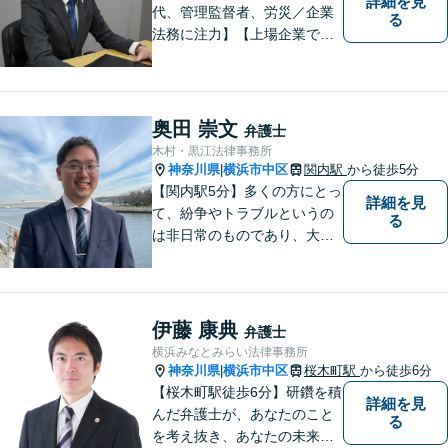
詳細を見
代、管理監督者、労災／企業
る
法務に注力】【上場企業で社
内弁護士を経験】経済産業省
へ出向していた弁護士を含む3
名の協力体制で多角的にサポ
ート！メーカー・建築・教育
奥田 崇文
弁護士
など幅広い業種への対応実績
木村・黒江法律事務所
あり！
神奈川県
横浜市中区
関内駅
から徒歩5分
|
【関内駅5分】多くの方にとっ
詳細を見
て、紛争やトラブルというの
る
は非日常のものであり、大き
な負担かと思います。 トラブ
ルによって、その原因や目指
すべき解決策は異なります。
私はご依頼者様ごとに最良の
伊藤 康典
弁護士
解決策は何かを一緒に考えて
横浜みなとみらい法律事務所
まいります。
神奈川県
横浜市中区
桜木町駅
から徒歩6分
|
【桜木町駅徒歩6分】研鑽を積
詳細を見
んだ弁護士が、あなたのこと
る
を考え抜き、あなたの未来を