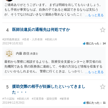
ご連絡ありがとうございます。 まずは明細を出してもらいましょう。
もし手術が事実ならば、自身の子であると確認できるならば支払う
が、そうでなければいきなり連絡が取れなくなったことで不信感もあ
るし、自身の子であるか疑問に残る点もあるので、支払えないと回答
してはいかがでしょうか。 代理人となる場合ですが、事務所ごとにま
ちまちです。 弊所の場合、交渉をお受けするとなると20万円くらいが
4
医師法違反の通報先は何処ですか
多いかと思います。
#説明義務違反
#患者・入所者側
#産婦人科
2022年10月3日
役にたった
14
内藤 政信
弁護士
最初から警察に相談するよりも、医療安全支援センターと厚労省の出
先機関である 県の医務係に連絡して、今後の方法など情報を収集する
といいかもしれません。 警察に行くときは、しっかりした被害届ある
いは告発状を作成、持参して、相談に行くといいでしょう。
5
援助交際の相手が妊娠したといってきまし
た・・・
#子の認知
#産婦人科
#児童買春・援助交際
#被害者
2019年12月29日
役にたった
11