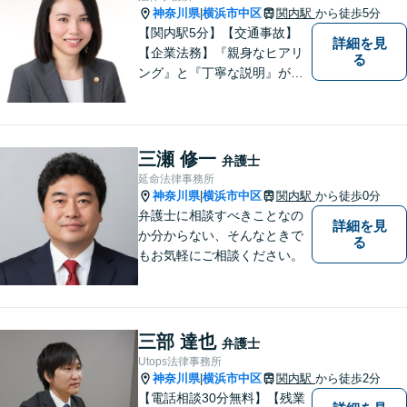
神奈川県
横浜市中区
関内駅
から徒歩5分
|
【関内駅5分】【交通事故】
詳細を見
【企業法務】『親身なヒアリ
る
ング』と『丁寧な説明』がモ
ットーです。アフターケアと
予防策を含めた「トータルサ
ポート」をお届けします！依
頼者様が安心して将来を過ご
三瀬 修一
弁護士
せるようになるための支援を
延命法律事務所
いたします。
神奈川県
横浜市中区
関内駅
から徒歩0分
|
弁護士に相談すべきことなの
詳細を見
か分からない、そんなときで
る
もお気軽にご相談ください。
三部 達也
弁護士
Utops法律事務所
神奈川県
横浜市中区
関内駅
から徒歩2分
|
【電話相談30分無料】【残業