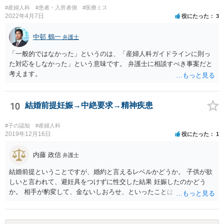
#産婦人科
#患者・入所者側
#医療ミス
2022年4月7日
役にたった
3
中邨 鶴一
弁護士
「一般的ではなかった」というのは、「産婦人科ガイドラインに則っ
た対応をしなかった」という意味です。 弁護士に相談すべき事案だと
考えます。
10
結婚前提妊娠→中絶要求→精神疾患
#子の認知
#産婦人科
2019年12月16日
役にたった
1
内藤 政信
弁護士
結婚前提ということですが、婚約と言えるレベルかどうか。 子供が欲
しいと言われて、避妊具をつけずに性交した結果 妊娠したのかどう
か。 相手が豹変して、金ないしおろせ、といったことは、不法 行為に
あたるでしょう。 精神疾患の原因が、相手の豹変と意に添わぬ中絶に
よるも のかどうか、説明付きの診断書が欲しいですね。 慰謝料請求
は、可能でしょう。