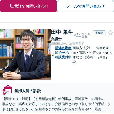
電話でお問い合わせ
メールでお問い合わせ
田中 隼斗
千葉県
インタビュ
ーを見る
弁護士
西船橋ゴール法律事務所
横浜市港南
面談方法(対
営業時間：0
区
からも
面・電話・ビデ
9:00~20:00
相談受付中
オなど)は応相
（平日）
談
産婦人科の訴訟
【関東エリア対応】【初回相談無料】転倒事故、誤嚥事故、徘徊中の
事故など、幅広く対応しています。介護施設とのやり取りや法的手続
きはお任せください。依頼者さまのお悩みに親身に寄り添い、最善の