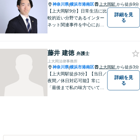
神奈川県
横浜市港南区
上大岡駅
から徒歩9分
|
【上大岡駅9分】日常生活に比
詳細を見
較的近い分野であるインター
る
ネット関連事件を中心にお取
り扱いしております。【掲載
情報の削除交渉】手数料３万
円から承ります。まずはメー
藤井 建徳
ルにて掲載情報のURL等をお
弁護士
送りください。見込み、費用
上大岡法律事務所
等をご案内させていただきま
神奈川県
横浜市港南区
上大岡駅
から徒歩3分
|
す。
【上大岡駅徒歩3分】【当日／
詳細を見
夜間／休日対応可能】常に
る
「最後まで私の味方でいてく
れる」と思っていただけるよ
うな弁護士でいられるように
心がけています。地域密着型
の法律事務所として皆様のお
力になれればと考えておりま
す。