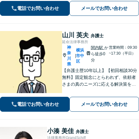
ーの顧問経験豊富」土地・建物の明渡
電話でお問い合わせ
メールでお問い合わせ
しや賃料回収など幅広くサポート【夜
間・休日面談可】【電話相談対応】
山川 英夫
弁護士
延命法律事務所
神
関内駅
か
営業時間：09:30
横浜
奈
~17:30（平日）
ら徒歩0
市中
|
川
分
区
県
【弁護士歴10年以上】【初回相談30分
無料】固定観念にとらわれず、依頼者
さまの真のニーズに応える解決策を導
きます！不動産会社の顧問経験や、他
士業との連携で不動産トラブルや相続
電話でお問い合わせ
メールでお問い合わせ
問題にワンストップの対応も可能【WE
B面談対応】【関内駅3分】
小湊 美佳
弁護士
法律事務所GrandSchiff