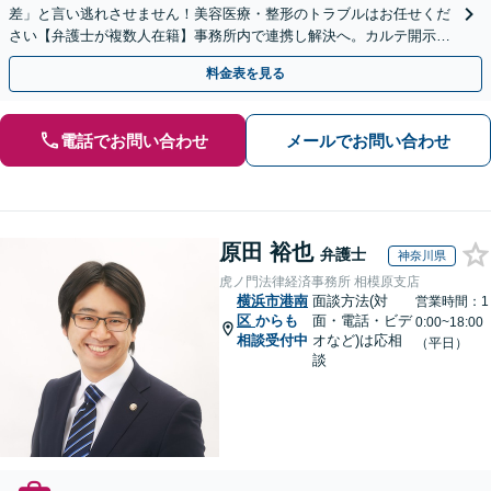
差」と言い逃れさせません！美容医療・整形のトラブルはお任せくだ
さい【弁護士が複数人在籍】事務所内で連携し解決へ。カルテ開示や
返金・賠償請求をサポートいたします【休日夜間面談可】
料金表を見る
電話でお問い合わせ
メールでお問い合わせ
原田 裕也
弁護士
神奈川県
虎ノ門法律経済事務所 相模原支店
横浜市港南
面談方法(対
営業時間：1
区
からも
面・電話・ビデ
0:00~18:00
相談受付中
オなど)は応相
（平日）
談