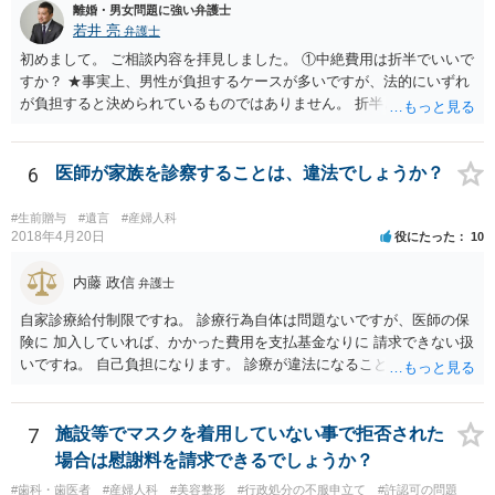
離婚・男女問題に強い弁護士
若井 亮
弁護士
初めまして。 ご相談内容を拝見しました。 ①中絶費用は折半でいいで
すか？ ★事実上、男性が負担するケースが多いですが、法的にいずれ
が負担すると決められているものではありません。 折半という考え方
もあるでしょう。 ②避妊しなかったが無理やりしたわけでもない、拒
否するそぶりもなかったので合意の上となるのか？ ★性行為について
の合意があることは特に問題にならないでしょう ③DNA鑑定をして事
6
医師が家族を診察することは、違法でしょうか？
実確認までしたほうがよいのか ★本当に妊娠をしており、こちらの子
であると主張するのであれば、DNA鑑定をするのも一つの選択肢にな
#生前贈与
#遺言
#産婦人科
るかと思います ④慰謝料請求されるのか ★慰謝料請求の根拠はないで
2018年4月20日
役にたった
10
しょう。合意に基づく性行為ですから、妊娠や病気などのリスクを受
け入れていると言えます。 当方行為が不法行為などに該当することは
内藤 政信
弁護士
ないかと思います。 相手方が揺さぶりをかけてくるようでしたら、代
自家診療給付制限ですね。 診療行為自体は問題ないですが、医師の保
理人を立てて、事実確認のほか対応の全てを任せてしまうというやり
険に 加入していれば、かかった費用を支払基金なりに 請求できない扱
方もあります。 妊娠をしたという話をベースにしたトラブルも多くあ
いですね。 自己負担になります。 診療が違法になることはないです
るところなので、もし相手方が脅し含みで請求をしてくるようであれ
ね。 違う保険であれば、通常通り請求できますね。
ば、早い段階で代理人を立てて対応されたほうが良いかもしれませ
ん。
7
施設等でマスクを着用していない事で拒否された
場合は慰謝料を請求できるでしょうか？
#歯科・歯医者
#産婦人科
#美容整形
#行政処分の不服申立て
#許認可の問題