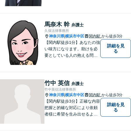
思い描いて、法的サービスを
提供いたします。
馬奈木 幹
弁護士
久保法律事務所
神奈川県
横浜市中区
関内駅
から徒歩3分
|
【関内駅徒歩1分】あなたの強
詳細を見
い味方になります。助けを必
る
要としている人の抱える問題
を、 他人事ではなく自分の問
題として一つ一つ誠実に向き
合っていきたい、という思い
でいます。ぜひお気軽にご相
竹中 英信
弁護士
談ください。
竹中英信法律事務所
神奈川県
横浜市中区
関内駅
から徒歩3分
|
【関内駅徒歩3分】正確な内容
詳細を見
把握と的確な対応により依頼
る
者様に希望を生み出せるよう
に努めます。どんな悩み事で
も相談してください。