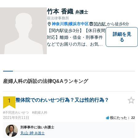
竹本 香織
弁護士
葵法律事務所
神奈川県
横浜市中区
関内駅
から徒歩6分
|
【関内駅徒歩3分】【休日夜間
詳細を見
対応】離婚・借金・刑事事件
る
などでお困りの方は、お気軽
にご相談ください。将来を見
据えた解決方法をご提案いた
します。
産婦人科の訴訟の法律Q&Aランキング
1
整体院でのわいせつ行為？又は性的行為？
#不同意わいせつ
#産婦人科
2021年9月11日
役にたった
22
刑事事件に強い弁護士
丸山 紳
弁護士