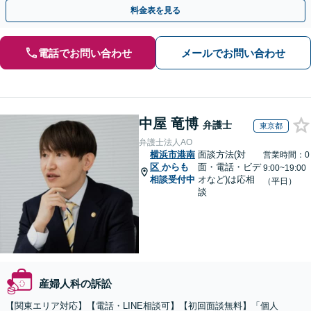
結果が得られるように尽力いたします。
料金表を見る
電話でお問い合わせ
メールでお問い合わせ
中屋 竜博
弁護士
東京都
弁護士法人AO
横浜市港南
面談方法(対
営業時間：0
区
からも
面・電話・ビデ
9:00~19:00
相談受付中
オなど)は応相
（平日）
談
産婦人科の訴訟
【関東エリア対応】【電話・LINE相談可】【初回面談無料】「個人