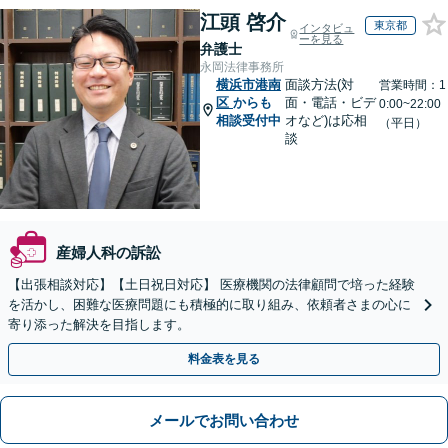
江頭 啓介
東京都
インタビュ
ーを見る
弁護士
永岡法律事務所
横浜市港南
面談方法(対
営業時間：1
区
からも
面・電話・ビデ
0:00~22:00
相談受付中
オなど)は応相
（平日）
談
産婦人科の訴訟
【出張相談対応】【土日祝日対応】 医療機関の法律顧問で培った経験
を活かし、困難な医療問題にも積極的に取り組み、依頼者さまの心に
寄り添った解決を目指します。
料金表を見る
メールでお問い合わせ