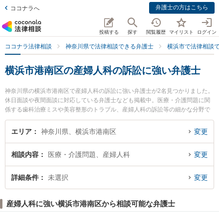
弁護士の方はこちら
ココナラへ
投稿する
探す
閲覧履歴
マイリスト
ログイン
ココナラ法律相談
神奈川県で法律相談できる弁護士
横浜市で法律相談
横浜市港南区の産婦人科の訴訟に強い弁護士
神奈川県の横浜市港南区で産婦人科の訴訟に強い弁護士が2名見つかりました。
休日面談や夜間面談に対応している弁護士なども掲載中。医療・介護問題に関
係する歯科治療ミスや美容整形のトラブル、産婦人科の訴訟等の細かな分野で
の絞り込み検索もでき便利です。特に上大岡港南法律事務所の福島 利宗弁護士
や上大岡法律事務所の藤井 建徳弁護士のプロフィール情報や弁護士費用、強み
エリア
神奈川県、横浜市港南区
変更
などが注目されています。『横浜市港南区で土日や夜間に発生した産婦人科の
訴訟のトラブルを今すぐに弁護士に相談したい』『産婦人科の訴訟のトラブル
相談内容
医療・介護問題、産婦人科
変更
解決の実績豊富な近くの弁護士を検索したい』『初回相談無料で産婦人科の訴
訟を法律相談できる横浜市港南区内の弁護士に相談予約したい』などでお困り
の相談者さんにおすすめです。
詳細条件
未選択
変更
産婦人科に強い横浜市港南区から相談可能な弁護士