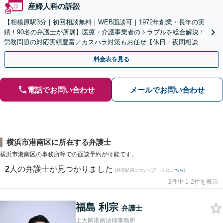
産婦人科の訴訟
【相模原駅3分｜初回相談無料｜WEB面談可｜1972年創業・長年の実
績！90名の弁護士が所属】医療・介護事業者のトラブルを総合解決！
労務問題の対応実績豊富／カスハラ対策もお任せ【休日・夜間相談可
／忙しい方にも安心の柔軟なサポート体制】
料金表を見る
電話でお問い合わせ
メールでお問い合わせ
横浜市港南区に所在する弁護士
横浜市港南区の事務所等での面談予約が可能です。
2
人の弁護士が見つかりました
(検索結果について詳しくは
こちら
)
2件中 1-2件を表示
福島 利宗
弁護士
上大岡港南法律事務所