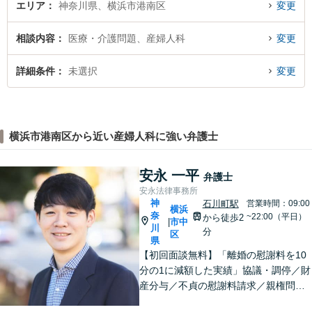
エリア
神奈川県、横浜市港南区
変更
相談内容
医療・介護問題、産婦人科
変更
詳細条件
未選択
変更
横浜市港南区から近い産婦人科に強い弁護士
安永 一平
弁護士
安永法律事務所
神
石川町駅
営業時間：09:00
横浜
奈
~22:00（平日）
から徒歩2
市中
|
川
分
区
県
【初回面談無料】「離婚の慰謝料を10
分の1に減額した実績」協議・調停／財
産分与／不貞の慰謝料請求／親権問題
などお任せください！「不動産オーナ