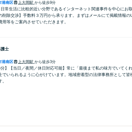
市港南区
上大岡駅
から徒歩9分
】日常生活に比較的近い分野であるインターネット関連事件を中心にお
の削除交渉】手数料３万円から承ります。まずはメールにて掲載情報のU
費用等をご案内させていただきます。
弁護士
市港南区
上大岡駅
から徒歩3分
3分】【当日／夜間／休日対応可能】常に「最後まで私の味方でいてく
士でいられるように心がけています。地域密着型の法律事務所として皆
す。