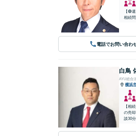
【🔴
相続問
電話でお問い合わ
白鳥 
AYU総合
横浜
【相続
の売却
談30分