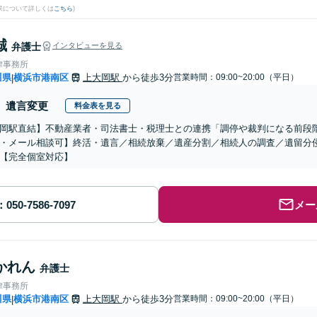
果について詳しくは
こちら
)
誠
弁護士
インタビューを見る
律事務所
川県
横浜市港南区
上大岡駅
から徒歩3分
営業時間：09:00~20:00（平日）
|
遺言変更
料金表を見る
岡駅直結】不動産業者・司法書士・税理士との連携「調停や裁判になる前段
・メール相談可】終活・遺言／相続放棄／遺産分割／相続人の調査／遺留分
【完全個室対応】
メー
かれん
弁護士
律事務所
川県
横浜市港南区
上大岡駅
から徒歩3分
営業時間：09:00~20:00（平日）
|