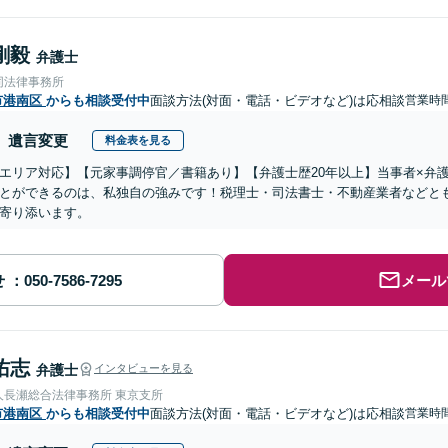
剛毅
弁護士
同法律事務所
市港南区
からも相談受付中
面談方法(対面・電話・ビデオなど)は応相談
営業時間
遺言変更
料金表を見る
エリア対応】【元家事調停官／書籍あり】【弁護士歴20年以上】当事者×弁
とができるのは、私独自の強みです！税理士・司法書士・不動産業者などと
寄り添います。
せ
メール
佑志
弁護士
インタビューを見る
人長瀬総合法律事務所 東京支所
市港南区
からも相談受付中
面談方法(対面・電話・ビデオなど)は応相談
営業時間