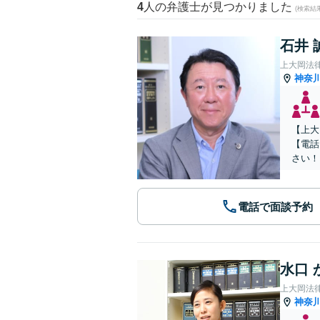
4
人の弁護士が見つかりました
(検索結
石井 
上大岡法
神奈
【上大
【電話
さい！
電話で面談予約
水口 
上大岡法
神奈