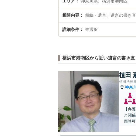
エリア
神奈川県、横浜市港南区
相談内容
相続・遺言、遺言の書き直
詳細条件
未選択
横浜市港南区から近い遺言の書き直
植田 
植田法律
神奈
【弁護
と関係
面談可