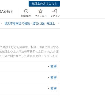
弁護士の方はこちら
&Aを探す
閲覧履歴
マイリスト
ログイン
横浜市港南区で相続・遺言に強い弁護士
横浜市港南区で遺言の書き直し・
持つ弁護士なども掲載中。相続・遺言に関係する
誠弁護士や上大岡法律事務所の水口 かれん弁護
土日や夜間に発生した遺言変更のトラブルを今
律相談できる横浜市港南区内の弁護士に相談予約
変更
変更
変更