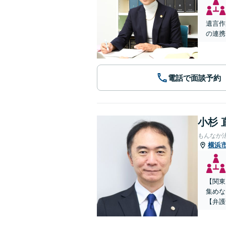
遺言作
の連携
電話で面談予約
小杉 
もんなか
横浜
【関東
集めな
【弁護