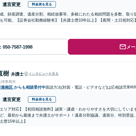
遺言変更
料金表を見る
成、財産調査、遺産分割、相続放棄等、多岐にわたる相続問題を多数、取り
も可能。【証券会社勤務経験有】【弁護士歴10年以上】【夜間・土日祝対応
メー
直樹
弁護士
インタビューを見る
法律事務所
市港南区
からも相談受付中
面談方法(対面・電話・ビデオなど)は応相談
営業時間
遺言変更
料金表を見る
エリア対応】【初回相談無料】誠実・謙虚・わかりやすさを大切にしていま
ど、最初から最後まで弁護士がサポート！遺産分割協議、遺留分、特別受益
士歴15年以上】