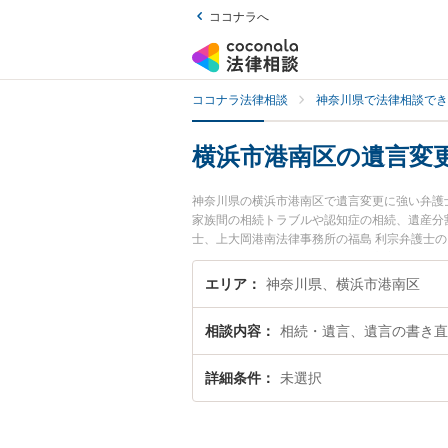
ココナラへ
ココナラ法律相談
神奈川県で法律相談でき
横浜市港南区の遺言変
神奈川県の横浜市港南区で遺言変更に強い弁護
家族間の相続トラブルや認知症の相続、遺産分
士、上大岡港南法律事務所の福島 利宗弁護士
すぐに弁護士に相談したい』『遺言変更のトラ
したい』などでお困りの相談者さんにおすすめ
エリア
神奈川県、横浜市港南区
相談内容
相続・遺言、遺言の書き直
詳細条件
未選択