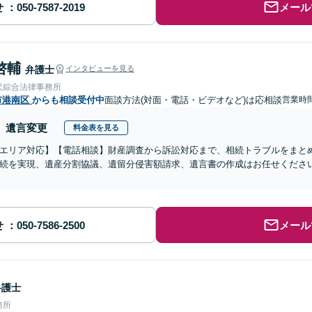
せ
メール
啓輔
弁護士
インタビューを見る
沢綜合法律事務所
市港南区
からも相談受付中
面談方法(対面・電話・ビデオなど)は応相談
営業時間
遺言変更
料金表を見る
エリア対応】【電話相談】財産調査から訴訟対応まで、相続トラブルをまと
続を実現、遺産分割協議、遺留分侵害額請求、遺言書の作成はお任せくださ
せ
メール
弁護士
務所