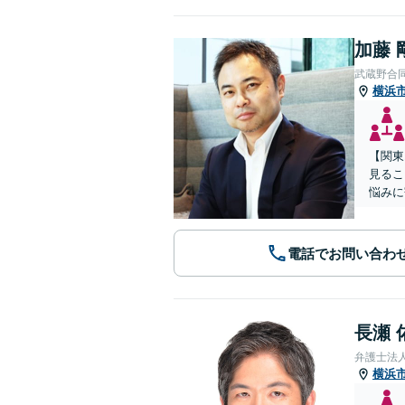
加藤 
武蔵野合
横浜
【関東
見るこ
悩みに
電話でお問い合わ
長瀬 
弁護士法
横浜