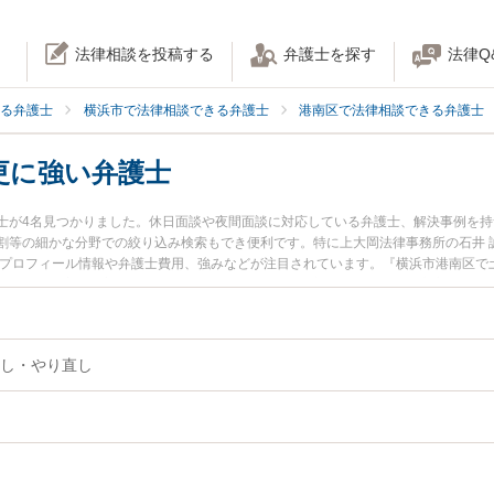
法律相談を投稿する
弁護士を探す
法律Q
る弁護士
横浜市で法律相談できる弁護士
港南区で法律相談できる弁護士
更に強い弁護士
士が4名見つかりました。休日面談や夜間面談に対応している弁護士、解決事例を
割等の細かな分野での絞り込み検索もでき便利です。特に上大岡法律事務所の石井 
のプロフィール情報や弁護士費用、強みなどが注目されています。『横浜市港南区で
ブル解決の実績豊富な近くの弁護士を検索したい』『初回相談無料で遺言変更を法
です。
し・やり直し