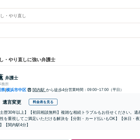
し・やり直し
し・やり直しに強い弁護士
薫
弁護士
事務所
川県
横浜市中区
関内駅
から徒歩4分
営業時間：09:00~17:00（平日）
|
遺言変更
料金表を見る
士歴30年以上】【初回相談無料】複雑な相続トラブルもお任せください。遺
性を重視してご満足いただける解決を【分割・カード払いもOK】【休日・
】【関内駅4分】