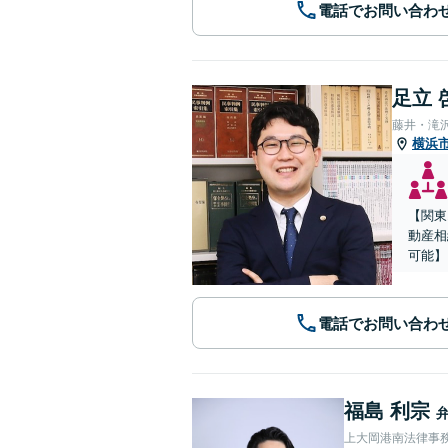
電話でお問い合わ
足立 
藤井・滝
横浜
【関東
動産相
可能】
電話でお問い合わ
福島 利宗
上大岡港南法律事