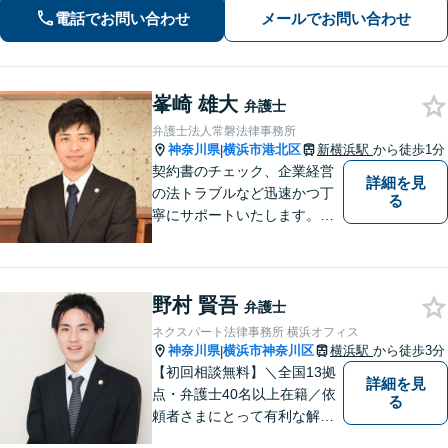
生活のフォローも行います。
電話でお問い合わせ
メールでお問い合わせ
峯崎 雄大
弁護士
弁護士法人常磐法律事務所
神奈川県
横浜市港北区
新横浜駅
から徒歩1分
|
契約書のチェック、企業経営
詳細を見
の法トラブルなど迅速かつ丁
る
寧にサポートいたします。ど
んな些細なお悩みでもまずは
ご相談ください！
野村 賢吾
弁護士
ネクスパート法律事務所 横浜オフィス
神奈川県
横浜市神奈川区
横浜駅
から徒歩3分
|
【初回相談無料】＼全国13拠
詳細を見
点・弁護士40名以上在籍／依
る
頼者さまにとって有利な解決
になるよう、最後まで諦めず