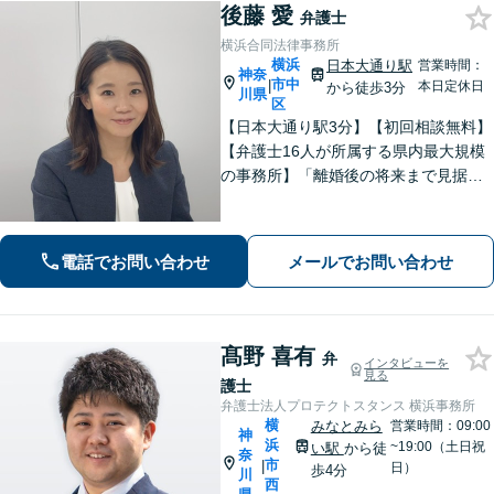
後藤 愛
弁護士
横浜合同法律事務所
横浜
日本大通り駅
営業時間：
神奈
市中
|
本日定休日
から徒歩3分
川県
区
【日本大通り駅3分】【初回相談無料】
【弁護士16人が所属する県内最大規模
の事務所】「離婚後の将来まで見据え
た解決策をご提案するので、一緒に最
適な解決策を見つけましょう」「幅広
い相続問題に対応する豊富な実績」
電話でお問い合わせ
メールでお問い合わせ
「相続登記義務化に対応」【WEB面談
対応】
髙野 喜有
弁
インタビューを
見る
護士
弁護士法人プロテクトスタンス 横浜事務所
横
みなとみら
営業時間：09:00
神
浜
~19:00（土日祝
い駅
から徒
奈
市
|
日）
歩4分
川
西