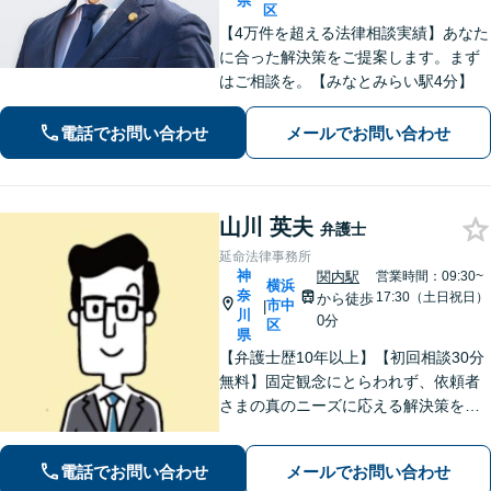
県
区
【4万件を超える法律相談実績】あなた
に合った解決策をご提案します。まず
はご相談を。【みなとみらい駅4分】
電話でお問い合わせ
メールでお問い合わせ
山川 英夫
弁護士
延命法律事務所
神
関内駅
営業時間：09:30~
横浜
奈
17:30（土日祝日）
から徒歩
市中
|
川
0分
区
県
【弁護士歴10年以上】【初回相談30分
無料】固定観念にとらわれず、依頼者
さまの真のニーズに応える解決策を導
きます！不動産会社の顧問経験や、他
士業との連携で不動産トラブルや相続
電話でお問い合わせ
メールでお問い合わせ
問題にワンストップの対応も可能【WE