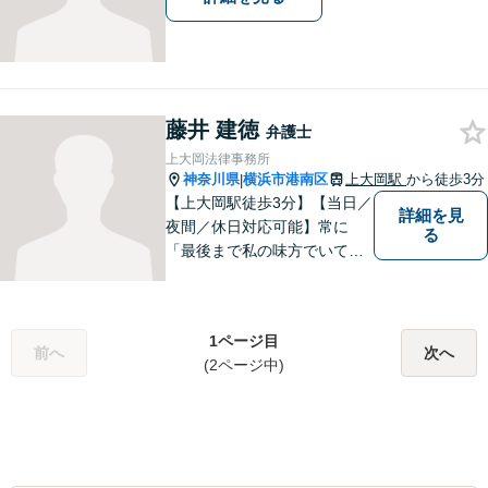
藤井 建徳
弁護士
上大岡法律事務所
神奈川県
横浜市港南区
上大岡駅
から徒歩3分
|
【上大岡駅徒歩3分】【当日／
詳細を見
夜間／休日対応可能】常に
る
「最後まで私の味方でいてく
れる」と思っていただけるよ
うな弁護士でいられるように
心がけています。地域密着型
1ページ目
の法律事務所として皆様のお
前へ
次へ
(2ページ中)
力になれればと考えておりま
す。