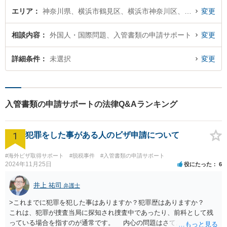
エリア
神奈川県、横浜市鶴見区、横浜市神奈川区、横浜市西区、横浜市中区、横浜市南区、横浜市保土ケ谷区、横浜市磯子区、横浜市金沢区、横浜市港北区、横浜市戸塚区、横浜市港南区、横浜市旭区、横浜市緑区、横浜市瀬谷区、横浜市栄区、横浜市泉区、横浜市青葉区、横浜市都筑区
変更
相談内容
外国人・国際問題、入管書類の申請サポート
変更
詳細条件
未選択
変更
入管書類の申請サポートの法律Q&Aランキング
1
犯罪をした事がある人のビザ申請について
#海外ビザ取得サポート
#脱税事件
#入管書類の申請サポート
2024年11月25日
役にたった
6
井上 祐司
弁護士
>これまでに犯罪を犯した事はありますか？犯罪歴はありますか？
これは、犯罪が捜査当局に探知され捜査中であったり、前科として残
っている場合を指すのが通常です。 内心の問題はさておき、ご質問