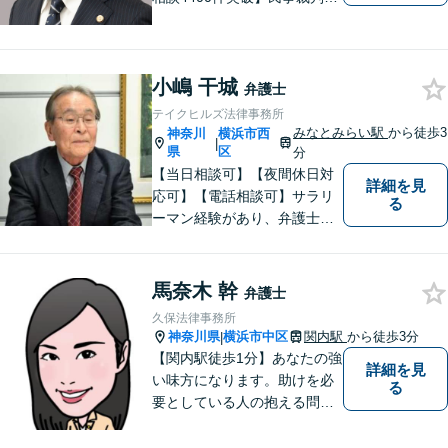
家事調停・審判／債務整理／
法人破産／相続／不貞トラブ
ル／離婚／男女問題
小嶋 干城
弁護士
テイクヒルズ法律事務所
みなとみらい駅
から徒歩3
神奈川
横浜市西
|
県
区
分
【当日相談可】【夜間休日対
詳細を見
応可】【電話相談可】サラリ
る
ーマン経験があり、弁護士と
しての実務経験も３０年以上
あります。
馬奈木 幹
弁護士
久保法律事務所
神奈川県
横浜市中区
関内駅
から徒歩3分
|
【関内駅徒歩1分】あなたの強
詳細を見
い味方になります。助けを必
る
要としている人の抱える問題
を、 他人事ではなく自分の問
題として一つ一つ誠実に向き