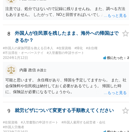
注意では、処分ではないので記録に残りませんね。 また、調べる方法
もありません。 したがって、NOと回答すればいいでしょう。
8
外国人が住民票を残したまま、海外への帰国はで
きるか？
#外国人の家族問題を抱える日本人
#在留資格
#帰化
#永住権
#不法滞在・オーバーステイ
#入管書類の申請サポート
2024年1月12日
役にたった
2
内藤 政信
弁護士
可能と思います。 永住権があり、帰国を予定してますから。 また、社
会保険料や住民税は納付しておく必要があるでしょう。 帰国した時
に、保険証が必要になるでしょうから。
9
就労ビザについて変更する手順教えてください
#在留資格
#入管書類の申請サポート
#外国人雇用する経営者・会社
#外国人労働者