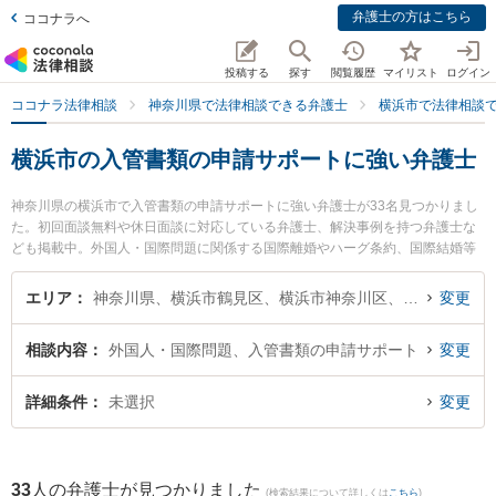
弁護士の方はこちら
ココナラへ
投稿する
探す
閲覧履歴
マイリスト
ログイン
ココナラ法律相談
神奈川県で法律相談できる弁護士
横浜市で法律相談
横浜市の入管書類の申請サポートに強い弁護士
神奈川県の横浜市で入管書類の申請サポートに強い弁護士が33名見つかりまし
た。初回面談無料や休日面談に対応している弁護士、解決事例を持つ弁護士な
ども掲載中。外国人・国際問題に関係する国際離婚やハーグ条約、国際結婚等
の細かな分野での絞り込み検索もでき便利です。特にかんない総合法律事務所
の鈴木 悠介弁護士や横浜合同法律事務所の金 正徳弁護士、横浜合同法律事務所
エリア
神奈川県、横浜市鶴見区、横浜市神奈川区、横浜市西区、横浜市中区、横浜市南区、横浜市保土ケ谷区、横浜市磯子区、横浜市金沢区、横浜市港北区、横浜市戸塚区、横浜市港南区、横浜市旭区、横浜市緑区、横浜市瀬谷区、横浜市栄区、横浜市泉区、横浜市青葉区、横浜市都筑区
変更
の井澤 徹弁護士のプロフィール情報や弁護士費用、強みなどが注目されていま
す。『横浜市で土日や夜間に発生した入管書類の申請サポートのトラブルを今
相談内容
外国人・国際問題、入管書類の申請サポート
変更
すぐに弁護士に相談したい』『入管書類の申請サポートのトラブル解決の実績
豊富な近くの弁護士を検索したい』『初回相談無料で入管書類の申請サポート
を法律相談できる横浜市内の弁護士に相談予約したい』などでお困りの相談者
詳細条件
未選択
変更
さんにおすすめです。
33
人の弁護士が見つかりました
(検索結果について詳しくは
こちら
)