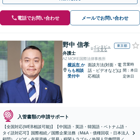
電話でお問い合わせ
メールでお問い合わせ
野中 信孝
東京都
インタビュ
ーを見る
弁護士
AZ MORE国際法律事務所
営業時
横浜市
か
面談方法(対面・電
らも相談
話・ビデオなど)は
間：本日
受付中
応相談
定休日
入管書類の申請サポート
【全国対応(WEB相談可能)】【中国語・英語・韓国語・ベトナム語・
タイ語対応可】国際相続／国際企業法務（M&A・債権回収・日本法人
顧問）／ビザ・在留資格／貿易・税関トラブル／外国人労働問題／外