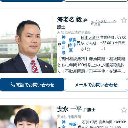
B面談対応】【関内駅3分】
海老名 毅
弁
インタビューを
見る
護士
みなと綜合法律事務所
神
日本大通り
営業時間：09:00
横浜
奈
~22:00（土日祝
駅
から徒
市中
|
川
日）
歩1分
区
県
【初回相談無料】離婚問題・相続問題
ともに年間100件以上のご相談実績あ
り！不動産問題／刑事事件／交通事故
／借金問題／労働問題／債権回収にも
注力。これまで培ったノウハウを最大
電話でお問い合わせ
メールでお問い合わせ
限に活かし、最善の解決へ尽力します
【完全個室】【日本大通り駅2分】
安永 一平
弁護士
安永法律事務所
神
石川町駅
営業時間：09:00~
横浜
奈
22:00（土日祝
から徒歩2