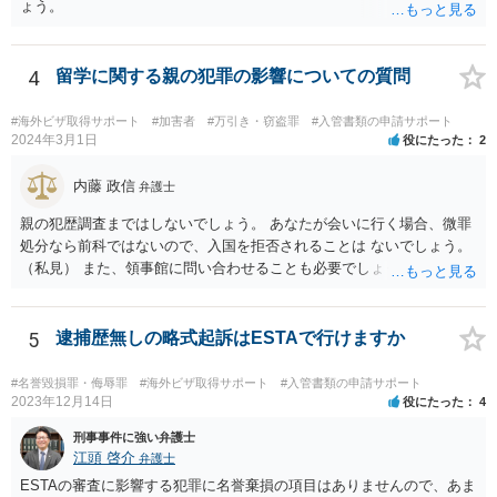
ょう。
4
留学に関する親の犯罪の影響についての質問
#海外ビザ取得サポート
#加害者
#万引き・窃盗罪
#入管書類の申請サポート
2024年3月1日
役にたった
2
内藤 政信
弁護士
親の犯歴調査まではしないでしょう。 あなたが会いに行く場合、微罪
処分なら前科ではないので、入国を拒否されることは ないでしょう。
（私見） また、領事館に問い合わせることも必要でしょう。
5
逮捕歴無しの略式起訴はESTAで行けますか
#名誉毀損罪・侮辱罪
#海外ビザ取得サポート
#入管書類の申請サポート
2023年12月14日
役にたった
4
刑事事件に強い弁護士
江頭 啓介
弁護士
ESTAの審査に影響する犯罪に名誉棄損の項目はありませんので、あま