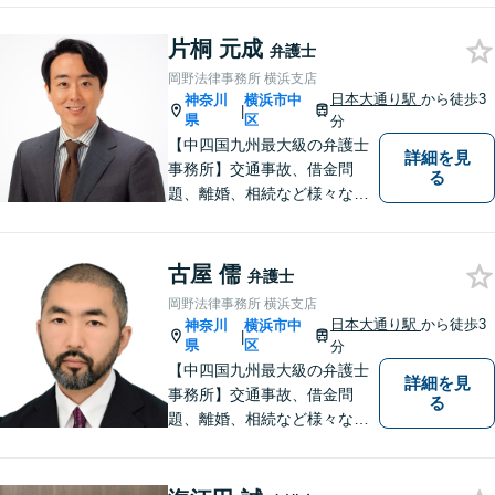
合っていきたい、という思い
片桐 元成
でいます。ぜひお気軽にご相
弁護士
談ください。
岡野法律事務所 横浜支店
日本大通り駅
から徒歩3
神奈川
横浜市中
|
県
区
分
【中四国九州最大級の弁護士
詳細を見
事務所】交通事故、借金問
る
題、離婚、相続など様々な問
題について、「何度でも無
料」の相談を行っています！
まずはお気軽にご相談くださ
古屋 儒
弁護士
い！
岡野法律事務所 横浜支店
日本大通り駅
から徒歩3
神奈川
横浜市中
|
県
区
分
【中四国九州最大級の弁護士
詳細を見
事務所】交通事故、借金問
る
題、離婚、相続など様々な問
題について、「何度でも無
料」の相談を行っています！
まずはお気軽にご相談くださ