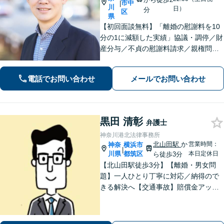
市中
|
川
日）
分
区
県
【初回面談無料】「離婚の慰謝料を10
分の1に減額した実績」協議・調停／財
産分与／不貞の慰謝料請求／親権問題
などお任せください！「不動産オーナ
ーの顧問経験豊富」土地・建物の明渡
電話でお問い合わせ
メールでお問い合わせ
しや賃料回収など幅広くサポート【夜
間・休日面談可】【電話相談対応】
黒田 清彰
弁護士
神奈川港北法律事務所
北山田駅
か
営業時間：
神奈
横浜市
|
川県
都筑区
本日定休日
ら徒歩3分
【北山田駅徒歩3分】【離婚・男女問
題】一人ひとり丁寧に対応／納得ので
きる解決へ【交通事故】賠償金アップ
などに努めます。保険会社との交渉や
手続きはお任せ【借金・債務整理】手
続きはもちろん、再発防止策や今後の