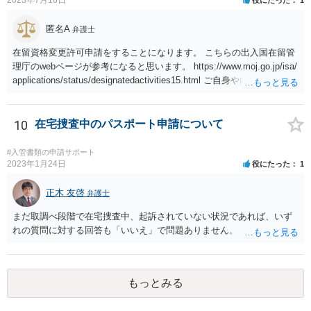
2023年7月16日
役にたった
1
匿名A
弁護士
在留資格変更許可申請をすることになります。 こちらの出入国在留管
理庁のwebページが参考になると思います。 https://www.moj.go.jp/isa/
applications/status/designatedactivities15.html ご自身や内定先企業で
の申請ができない又は難しいのであれば、申請取次者の承認を受けて
いる弁護士や行政書士に相談されるのが良いです。
10
在宅捜査中のパスポート申請について
#入管書類の申請サポート
2023年1月24日
役にたった
1
正木 友啓
弁護士
まだ取調べ段階で在宅捜査中、起訴されていない状況であれば、いず
れの質問に対する回答も「いいえ」で問題ありません。
もっとみる