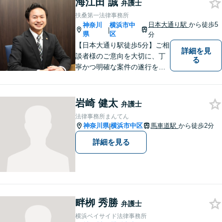
海江田 誠
弁護士
い！
扶桑第一法律事務所
日本大通り駅
から徒歩5
神奈川
横浜市中
|
県
区
分
【日本大通り駅徒歩5分】ご相
詳細を見
談者様のご意向を大切に、丁
る
寧かつ明確な案件の遂行を心
がけております。早い！安
い！という点のみに着目せ
ず、本当に満足のいく結果を
岩崎 健太
弁護士
得るために弁護士を選んでみ
法律事務所まんてん
ませんか？
神奈川県
横浜市中区
馬車道駅
から徒歩2分
|
詳細を見る
畔栁 秀勝
弁護士
横浜ベイサイド法律事務所