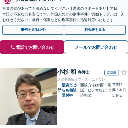
言葉の壁があっても諦めないでください【通訳のサポートあり】で日
本語が不安な方も安心です。外国人の方の刑事事件・労働トラブルは
お任せください。暴行・傷害などの刑事事件に迅速対応いたします。
【事前予約で休日・夜間面談可】
事例を見る(1件)
料金表を見る
電話でお問い合わせ
メールでお問い合わせ
小杉 和
弁護士
京都府
法律事務所オフィス・エトワレ
営業時
横浜市
か
面談方法(対面・電
らも相談
話・ビデオなど)は
間：本日
受付中
応相談
定休日