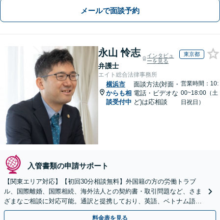
メールで面談予約
永山 怜志
東京都
インタビュ
ーを見る
弁護士
エイト総合法律事務所
営業時間：10:
横浜市
面談方法(対面・
からも相
電話・ビデオな
00~18:00（土
談受付中
ど)は応相談
日祝日）
入管書類の申請サポート
【関東エリア対応】【初回30分相談無料】外国籍の方の労働トラブ
ル、国際離婚、国際相続、海外法人との契約書・取引問題など、さま
ざまなご相談に対応可能。通訳と提携しており、英語、ベトナム語、
中国語、タイ語等対応可能です（通訳料別途）。
料金表を見る