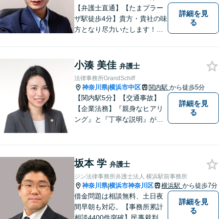
【弁護士直通】【たまプラー
詳細を見
ザ駅徒歩4分】貴方・貴社の味
る
方となり尽力いたします！当
日相談ができる場合もありま
すのでまずはお気軽にご相談
ください。
小湊 美佳
弁護士
法律事務所GrandSchiff
神奈川県
横浜市中区
関内駅
から徒歩5分
|
【関内駅5分】【交通事故】
詳細を見
【企業法務】『親身なヒアリ
る
ング』と『丁寧な説明』がモ
ットーです。アフターケアと
予防策を含めた「トータルサ
ポート」をお届けします！依
坂本 学
頼者様が安心して将来を過ご
弁護士
せるようになるための支援を
ジン法律事務所弁護士法人 横浜駅前事務所
いたします。
神奈川県
横浜市神奈川区
横浜駅
から徒歩7分
|
借金問題は相談無料、土日夜
詳細を見
間早朝も対応。【事務所累計
る
相談4400件突破】民事裁判／