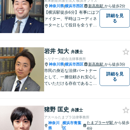
未来創造弁護士法人 横浜オフィス
ご相談くださいませ。
神奈川県
横浜市西区
新高島駅
から徒歩2分
|
【横浜駅徒歩6分】有事にはフ
詳細を見
ァイター、平時はコーディネ
る
ーターとして役目を全うする
弁護士。行政事件も得意な弁
護士です。どんな難しい案件
でも依頼者の方の利益を尊重
岩井 知大
します。【独占禁止法・下請
弁護士
法の著書執筆】
ヘリテージ総合法律事務所
神奈川県
横浜市西区
新高島駅
から徒歩3分
|
市民の身近な法律パートナー
詳細を見
として、一層信頼され安心し
る
ていただける存在であること
を目指します。
猪野 匡史
弁護士
アスールたまプラ法律事務所
たまプラーザ駅
から徒歩
神奈川
横浜市青葉
|
県
区
4分