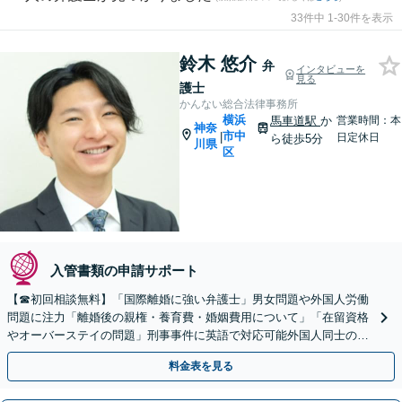
33件中 1-30件を表示
鈴木 悠介
弁
インタビューを
見る
護士
かんない総合法律事務所
横浜
馬車道駅
か
営業時間：本
神奈
市中
|
日定休日
ら徒歩5分
川県
区
入管書類の申請サポート
【☎︎初回相談無料】「国際離婚に強い弁護士」男女問題や外国人労働
問題に注力「離婚後の親権・養育費・婚姻費用について」「在留資格
やオーバーステイの問題」刑事事件に英語で対応可能外国人同士の金
銭トラブルもお任せください【休日・夜間相談可】
料金表を見る