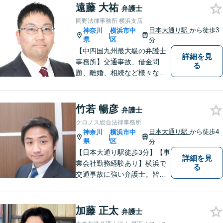
遠藤 大祐
ルにて掲載情報のURL等をお
弁護士
送りください。見込み、費用
岡野法律事務所 横浜支店
等をご案内させていただきま
日本大通り駅
から徒歩3
神奈川
横浜市中
|
す。
県
区
分
【中四国九州最大級の弁護士
詳細を見
事務所】交通事故、借金問
る
題、離婚、相続など様々な問
題について、「何度でも無
料」の相談を行っています！
まずはお気軽にご相談くださ
竹若 暢彦
弁護士
い！
クロノス総合法律事務所
日本大通り駅
から徒歩4
神奈川
横浜市中
|
県
区
分
【日本大通り駅徒歩3分】【事
詳細を見
業会社勤務経験あり】横浜で
る
交通事故に強い弁護士。皆様
の貴重な時間が、より良い時
間になるよう、弁護士として
最大限サポートいたします。
加藤 正太
弁護士
初回無料相談にて、お気軽に