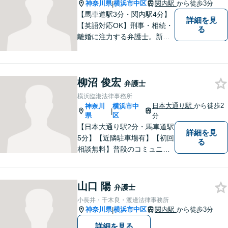
神奈川県
横浜市中区
関内駅
から徒歩3分
|
【馬車道駅3分・関内駅4分】
詳細を見
【英語対応OK】刑事・相続・
る
離婚に注力する弁護士。新し
い問題・複雑な事案にも対応
できる柔軟な体制を整えてお
ります。まずはお気軽にご相
柳沼 俊宏
談ください！【事業会社勤務
弁護士
経験あり・社労士資格】
横浜臨港法律事務所
日本大通り駅
から徒歩2
神奈川
横浜市中
|
県
区
分
【日本大通り駅2分・馬車道駅
詳細を見
5分】【近隣駐車場有】【初回
る
相談無料】普段のコミュニケ
ーションから不安を取り除
き、法的な面だけでなく精神
的にも寄り添える存在であり
山口 陽
弁護士
たいと願っています。 法律問
小長井・千木良・渡邊法律事務所
題でお困りの際は、どうぞお
神奈川県
横浜市中区
関内駅
から徒歩3分
|
気軽にご相談ください。
詳細を見る