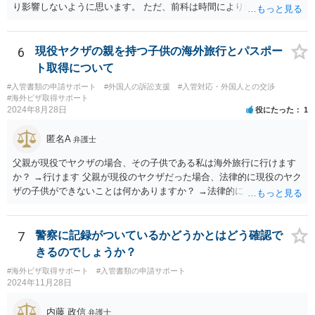
り影響しないように思います。 ただ、前科は時間により消えません。
6
現役ヤクザの親を持つ子供の海外旅行とパスポー
ト取得について
#入管書類の申請サポート
#外国人の訴訟支援
#入管対応・外国人との交渉
#海外ビザ取得サポート
2024年8月28日
役にたった
1
匿名A
弁護士
父親が現役でヤクザの場合、その子供である私は海外旅行に行けます
か？ →行けます 父親が現役のヤクザだった場合、法律的に現役のヤク
ザの子供ができないことは何かありますか？ →法律的に、ということ
であれば、ないかと思います。
7
警察に記録がついているかどうかとはどう確認で
きるのでしょうか？
#海外ビザ取得サポート
#入管書類の申請サポート
2024年11月28日
内藤 政信
弁護士