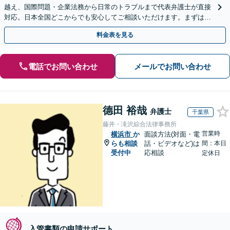
越え、国際問題・企業法務から日常のトラブルまで代表弁護士が直接
対応。日本全国どこからでも安心してご相談いただけます。まずは一
歩を踏み出してみませんか。【初回相談無料】
料金表を見る
電話でお問い合わせ
メールでお問い合わせ
德田 裕哉
弁護士
千葉県
藤井・滝沢綜合法律事務所
営業時
横浜市
か
面談方法(対面・電
らも相談
話・ビデオなど)は
間：本日
受付中
応相談
定休日
入管書類の申請サポート