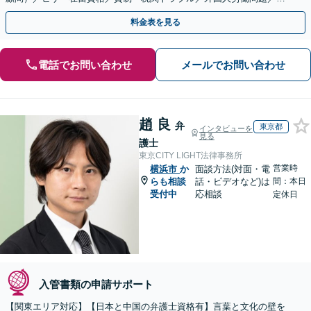
国人刑事事件など、幅広いご相談に対応可能
料金表を見る
電話でお問い合わせ
メールでお問い合わせ
趙 良
弁
東京都
インタビューを
見る
護士
東京CITY LIGHT法律事務所
営業時
横浜市
か
面談方法(対面・電
らも相談
話・ビデオなど)は
間：本日
受付中
応相談
定休日
入管書類の申請サポート
【関東エリア対応】【日本と中国の弁護士資格有】言葉と文化の壁を