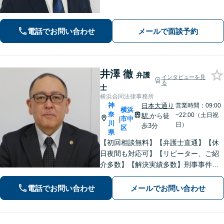
ます！フットワーク軽く、迅速な対応
で、皆様のご相談に応えます。離婚／
債務整理／刑事事件など、お任せくだ
電話でお問い合わせ
メールで面談予約
さい。おひとりで悩みを抱えず、まず
はご相談を！
井澤 徹
弁護
インタビューを見
る
士
横浜合同法律事務所
神
日本大通り
営業時間：09:00
横浜
奈
~22:00（土日祝
駅
から徒
市中
|
川
日）
歩3分
区
県
【初回相談無料】【弁護士直通】【休
日夜間も対応可】【リピーター、ご紹
介多数】【解決実績多数】刑事事件、
債務整理、離婚、相続など幅広く対
応。迅速な対応と丁寧なサポートに努
電話でお問い合わせ
メールでお問い合わせ
めます。