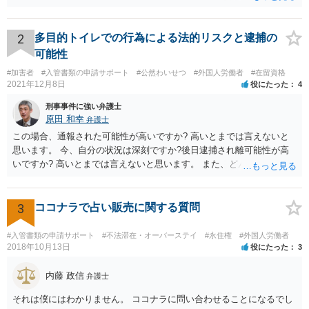
の状況であれば「いいえ」と回答するのがセオリーかと思います。
2
多目的トイレでの行為による法的リスクと逮捕の
可能性
#加害者
#入管書類の申請サポート
#公然わいせつ
#外国人労働者
#在留資格
2021年12月8日
役にたった
4
刑事事件に強い弁護士
原田 和幸
弁護士
この場合、通報された可能性が高いですか? 高いとまでは言えないと
思います。 今、自分の状況は深刻ですか?後日逮捕され離可能性が高
いですか? 高いとまでは言えないと思います。 また、どんな犯罪をし
てしまいしまったでしょうか? 考えられるとすれば、建造物侵入罪あ
たりでしょうか。
3
ココナラで占い販売に関する質問
#入管書類の申請サポート
#不法滞在・オーバーステイ
#永住権
#外国人労働者
2018年10月13日
役にたった
3
内藤 政信
弁護士
それは僕にはわかりません。 ココナラに問い合わせることになるでし