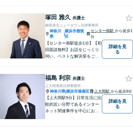
に闘います！借金問題/離婚・
男女問 題/相続/交通事故/刑事
塚田 雅久
事件など、ご相談ください
弁護士
【夜間・休日対応】
都筑港北ニュータウン法律事務所
センター南駅
から徒歩1
神奈川
横浜市都筑
|
県
区
分
【センター南駅徒歩1分】【初
詳細を見
回面談無料】お話をじっくり
る
伺い、ベストな解決策をご一
緒に考えさせていただきま
す。【夜間／休日対応可能】
難解な用語は極力用いずに平
福島 利宗
弁護士
易かつ具体的な説明を心がけ
上大岡港南法律事務所
ていますので、まずは一度お
神奈川県
横浜市港南区
上大岡駅
から徒歩9分
|
気軽にご相談頂ければと思い
【上大岡駅9分】日常生活に比
詳細を見
ます。
較的近い分野であるインター
る
ネット関連事件を中心にお取
り扱いしております。【掲載
情報の削除交渉】手数料３万
円から承ります。まずはメー