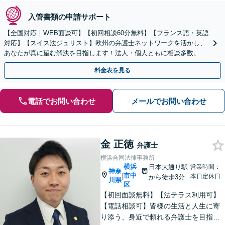
入管書類の申請サポート
【全国対応｜WEB面談可】【初回相談60分無料】【フランス語・英語
対応】【スイス法ジュリスト】欧州の弁護士ネットワークを活かし、
あなたが真に望む解決を目指します！法人・個人ともに相談多数。細
やかな連絡と粘り強い交渉を徹底【休日・夜間相談可】
料金表を見る
電話でお問い合わせ
メールでお問い合わせ
金 正徳
弁護士
横浜合同法律事務所
横浜
日本大通り駅
営業時間：
神奈
市中
|
本日定休日
から徒歩3分
川県
区
【初回面談無料】【法テラス利用可】
【電話相談可】皆様の生活と人生に寄
り添う、身近で頼れる弁護士を目指し