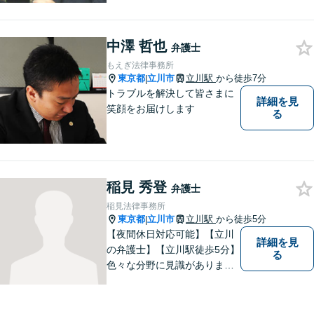
ため、早い段階から丁寧にサ
ポートします〖立川駅近く〗
中澤 哲也
弁護士
もえぎ法律事務所
東京都
立川市
立川駅
から徒歩7分
|
トラブルを解決して皆さまに
詳細を見
笑顔をお届けします
る
稲見 秀登
弁護士
稲見法律事務所
東京都
立川市
立川駅
から徒歩5分
|
【夜間休日対応可能】【立川
詳細を見
の弁護士】【立川駅徒歩5分】
る
色々な分野に見識がありま
す。少しでもお悩みを抱えて
いる方は是非一度ご相談くだ
さい。