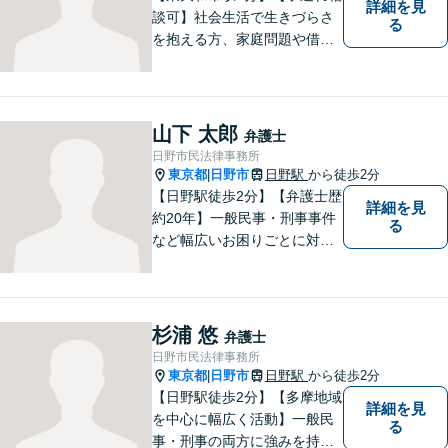
詳細を見
談可】社会生活で生きづらさ
る
を抱える方、家庭問題や借金
問題などでお困りの方に、弁
護士として法律面からサポー
トいたします。【債務初回相
談無料】【分割払い可】【法
山下 太郎
弁護士
テラス利用可】
日野市民法律事務所
東京都
日野市
日野駅
から徒歩2分
|
【日野駅徒歩2分】【弁護士歴
詳細を見
約20年】一般民事・刑事事件
る
など幅広いお困りごとに対応
可能。建築紛争や原発事故な
どの複雑な問題にも積極的に
取り組んでおります。一つひ
とつの問題に真剣に向き合
杉浦 悠
弁護士
い、最善の解決を目指しま
日野市民法律事務所
す。
東京都
日野市
日野駅
から徒歩2分
|
【日野駅徒歩2分】【多摩地域
詳細を見
を中心に幅広く活動】一般民
る
事・刑事の両方に強みを持つ