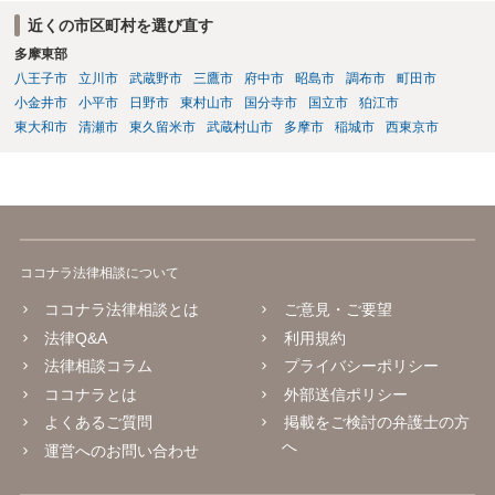
近くの市区町村を選び直す
多摩東部
八王子市
立川市
武蔵野市
三鷹市
府中市
昭島市
調布市
町田市
小金井市
小平市
日野市
東村山市
国分寺市
国立市
狛江市
東大和市
清瀬市
東久留米市
武蔵村山市
多摩市
稲城市
西東京市
ココナラ法律相談について
ココナラ法律相談とは
ご意見・ご要望
法律Q&A
利用規約
法律相談コラム
プライバシーポリシー
ココナラとは
外部送信ポリシー
よくあるご質問
掲載をご検討の弁護士の方
へ
運営へのお問い合わせ