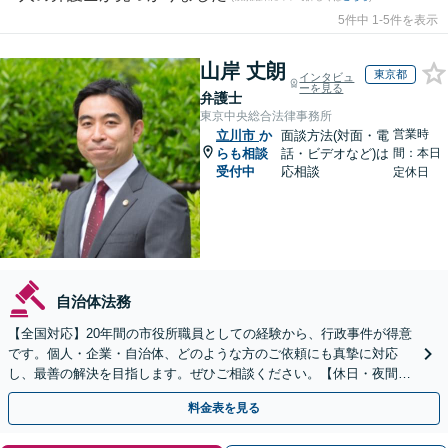
5件中 1-5件を表示
山岸 丈朗
東京都
インタビュ
ーを見る
弁護士
東京中央総合法律事務所
営業時
立川市
か
面談方法(対面・電
らも相談
話・ビデオなど)は
間：本日
受付中
応相談
定休日
自治体法務
【全国対応】20年間の市役所職員としての経験から、行政事件が得意
です。個人・企業・自治体、どのような方のご依頼にも真摯に対応
し、最善の解決を目指します。ぜひご相談ください。【休日・夜間相
談可】【ビデオ面談可】【銀座駅1分】
料金表を見る