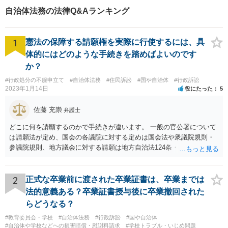
全力を尽くします。【法テラ
自治体法務の法律Q&Aランキング
ス利用可能】
1
憲法の保障する請願権を実際に行使するには、具
体的にはどのような手続きを踏めばよいのです
か？
#行政処分の不服申立て
#自治体法務
#住民訴訟
#国や自治体
#行政訴訟
2023年1月14日
役にたった
5
佐藤 充崇
弁護士
どこに何を請願するのかで手続きが違います。 一般の官公署について
は請願法が定め、国会の各議院に対する定めは国会法や衆議院規則・
参議院規則、地方議会に対する請願は地方自治法124条・125条が定め
ています。 請願を行おうとする官公署にまず問いあわせるのが比較的
スムースかと思います。
2
正式な卒業前に渡された卒業証書は、卒業までは
法的意義ある？卒業証書授与後に卒業撤回された
らどうなる？
#教育委員会・学校
#自治体法務
#行政訴訟
#国や自治体
#自治体や学校などへの損害賠償・慰謝料請求
#学校トラブル・いじめ問題