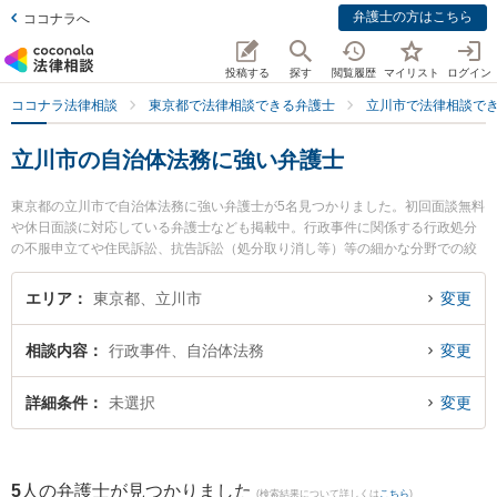
弁護士の方はこちら
ココナラへ
投稿する
探す
閲覧履歴
マイリスト
ログイン
ココナラ法律相談
東京都で法律相談できる弁護士
立川市で法律相談で
立川市の自治体法務に強い弁護士
東京都の立川市で自治体法務に強い弁護士が5名見つかりました。初回面談無料
や休日面談に対応している弁護士なども掲載中。行政事件に関係する行政処分
の不服申立てや住民訴訟、抗告訴訟（処分取り消し等）等の細かな分野での絞
り込み検索もでき便利です。特にもえぎ法律事務所の草皆 楓弁護士や弁護士法
人琥珀法律事務所 立川事務所の西川 陸弁護士、弁護士法人TNLAW 支所立川ニ
エリア
東京都、立川市
変更
アレスト法律事務所の一藤 剛志弁護士のプロフィール情報や弁護士費用、強み
などが注目されています。『立川市で土日や夜間に発生した自治体法務のトラ
相談内容
行政事件、自治体法務
変更
ブルを今すぐに弁護士に相談したい』『自治体法務のトラブル解決の実績豊富
な近くの弁護士を検索したい』『初回相談無料で自治体法務を法律相談できる
立川市内の弁護士に相談予約したい』などでお困りの相談者さんにおすすめで
詳細条件
未選択
変更
す。
5
人の弁護士が見つかりました
(検索結果について詳しくは
こちら
)