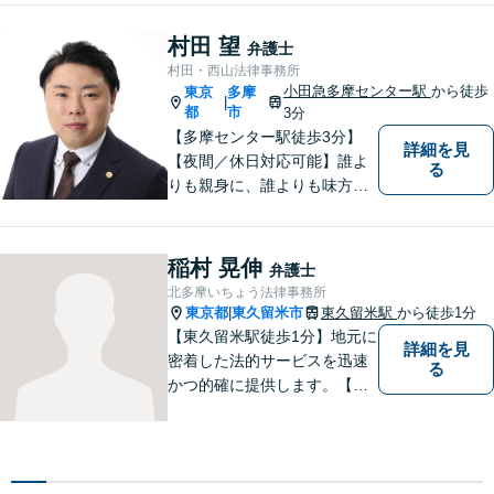
故】【相続】もお任せくださ
い。
村田 望
弁護士
村田・西山法律事務所
小田急多摩センター駅
から徒歩
東京
多摩
|
都
市
3分
【多摩センター駅徒歩3分】
詳細を見
【夜間／休日対応可能】誰よ
る
りも親身に、誰よりも味方で
ある存在になりたいと思いま
す。企業法務／相続問題／離
婚問題／不動産問題／刑事事
稲村 晃伸
弁護士
件など、幅広く対応可能。迅
北多摩いちょう法律事務所
速かつ適切な対応を心掛けて
東京都
東久留米市
東久留米駅
から徒歩1分
|
おります。
【東久留米駅徒歩1分】地元に
詳細を見
密着した法的サービスを迅速
る
かつ的確に提供します。【当
日／夜間／休日対応可能】法
律トラブルでお悩みの方は、
お気軽にご相談ください。ご
納得のいく解決を目指して、