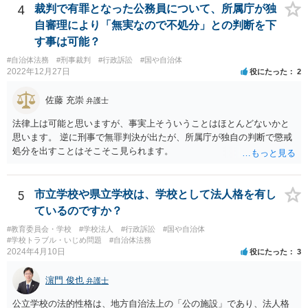
4
裁判で有罪となった公務員について、所属庁が独
自審理により「無実なので不処分」との判断を下
す事は可能？
#自治体法務
#刑事裁判
#行政訴訟
#国や自治体
2022年12月27日
役にたった
2
佐藤 充崇
弁護士
法律上は可能と思いますが、事実上そういうことはほとんどないかと
思います。 逆に刑事で無罪判決が出たが、所属庁が独自の判断で懲戒
処分を出すことはそこそこ見られます。
5
市立学校や県立学校は、学校として法人格を有し
ているのですか？
#教育委員会・学校
#学校法人
#行政訴訟
#国や自治体
#学校トラブル・いじめ問題
#自治体法務
2024年4月10日
役にたった
3
濵門 俊也
弁護士
公立学校の法的性格は、地方自治法上の「公の施設」であり、法人格