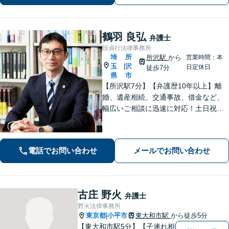
【府中駅3分】
鶴羽 良弘
弁護士
段貞行法律事務所
埼
所
所沢駅
から
営業時間：本
玉
沢
|
日定休日
徒歩7分
県
市
【所沢駅7分】【弁護歴10年以上】離
婚、遺産相続、交通事故、借金など、
幅広いご相談に迅速に対応！土日祝夜
間も対応◎1人1人に最適な解決方法を
ご提案します。まずはお気軽にご相談
ください！【初回相談無料】
電話でお問い合わせ
メールでお問い合わせ
古庄 野火
弁護士
野火法律事務所
東京都
小平市
東大和市駅
から徒歩5分
|
【東大和市駅5分】【子連れ相