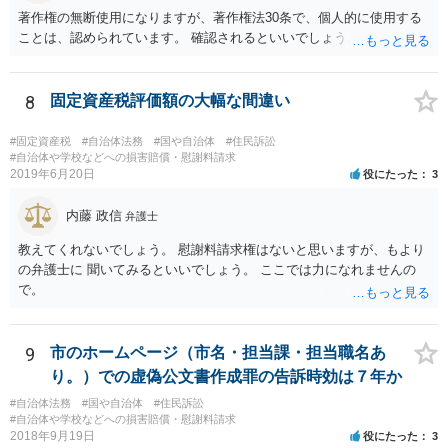
著作権の無断使用になりますが、著作権法30条で、個人的に使用する
ことは、認められています。 確認されるといいでしょう。
8
固定資産税評価額の大幅な間違い
#固定資産税
#自治体法務
#国や自治体
#住民訴訟
#自治体や学校などへの損害賠償・慰謝料請求
2019年6月20日
役にたった
3
内藤 政信
弁護士
教えてくれないでしょう。 慰謝料請求権はないと思いますが、もより
の弁護士に 聞いてみるといいでしょう。 ここでは力になれませんの
で。
9
市のホームページ（市名・担当課・担当職名あ
り。）での虚偽公文書作成罪の告訴時効は７年か
#自治体法務
#国や自治体
#住民訴訟
#自治体や学校などへの損害賠償・慰謝料請求
2018年9月19日
役にたった
3