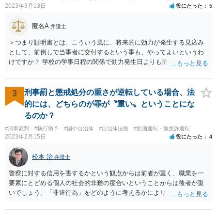
2023年3月13日
役にたった
5
匿名A
弁護士
＞つまり証明書とは、こういう風に、将来的に効力が発生する見込み
として、前倒しで当事者に交付するという事も、やってよいというわ
けですか？ 学校の学事日程の関係で効力発生日よりも前に交付したか
らとしても、効力発生日が記載されている証明書の効力に影響はない
でしょう。 両者をそろえるに越したことはないですが、卒業式の日程
自体は各学校によって慣例として定められることが多いですし、学籍
3
刑事罰と懲戒処分の重さが逆転している場合、法
離脱日も、学校によって異なるようですから、そのこと自体に特に問
的には、どちらのが罪が〝重い〟ということにな
題はないでしょう。 ＞万一、効力発生日より前に、その効力が無効と
るのか？
なる出来事が起こったとしたら、その証明書は効力を発生する事な
#刑事裁判
#執行猶予
#国や自治体
#自治体法務
#飲酒運転・無免許運転
く、証明書としては無効化されるということですね？ そう考えるのが
2023年2月15日
役にたった
4
自然でしょう。 ただし、卒業証書自体は、通常記載されている内容
が、全課程を修了したという事実について記載されており、卒業式時
松本 治
弁護士
点では、そのこと自体は過去の事実として間違いないので、卒業証書
自体の無効かどうかという法的な効力を議論するものではないでしょ
警察に対する信用を害するかという観点からは前者が重く、職業を一
う。 問題は、証書そのものではなく、在学中に何らかの問題を起こし
要素にとどめる個人の社会的非難の度合いということからは後者が重
て学籍を剥奪されたかどうか、ということなので、厳密に言えば卒業
いでしょう。「非違行為」をどのように考えるかによります。
証書自体の議論とは直接関係しないと思います。