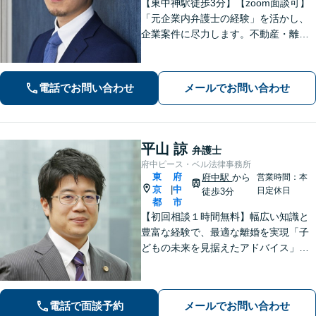
【東中神駅徒歩3分】【zoom面談可】
「元企業内弁護士の経験」を活かし、
企業案件に尽力します。不動産・離婚
問題の実績も多数あり！依頼者様が最
大の利益を得られるよう、知見を活か
し問題に真摯に向き合います。【韓国
電話でお問い合わせ
メールでお問い合わせ
語OK】
平山 諒
弁護士
府中ピース・ベル法律事務所
東
府
府中駅
から
営業時間：本
京
中
|
日定休日
徒歩3分
都
市
【初回相談１時間無料】幅広い知識と
豊富な経験で、最適な離婚を実現「子
どもの未来を見据えたアドバイス」
【子連れ相談可】【労働関係の書籍・
論文の執筆実績】企業の労働紛争、ハ
ラスメント対策措置をレクチャー。過
電話で面談予約
メールでお問い合わせ
労死・過労自殺などの問題にも精通