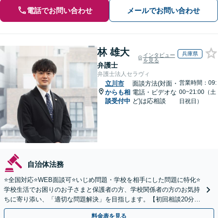
電話でお問い合わせ
メールでお問い合わせ
林 雄大
兵庫県
インタビュー
を見る
弁護士
弁護士法人セラヴィ
営業時間：09:
立川市
面談方法(対面・
からも相
電話・ビデオな
00~21:00（土
談受付中
ど)は応相談
日祝日）
自治体法務
⭐️全国対応⭐️WEB面談可⭐️いじめ問題・学校を相手にした問題に特化⭐️
学校生活でお困りのお子さまと保護者の方、学校関係者の方のお気持
ちに寄り添い、「適切な問題解決」を目指します。【初回相談20分無
料】
料金表を見る