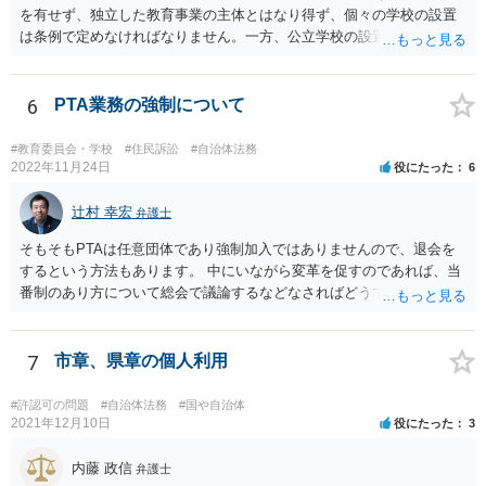
を有せず、独立した教育事業の主体とはなり得ず、個々の学校の設置
は条例で定めなければなりません。一方、公立学校の設置者である地
方公共団体は地方自治法上「法人とする。」と規定され、法律上の権
利義務の主体となる法人格を有し、教育事業の主体となっています。
ちなみに、公立学校は教育行政組織上の取扱いとしては「教育機関」
6
PTA業務の強制について
であり、校舎・校地等は地方自治法上「行政財産」とされています。
#教育委員会・学校
#住民訴訟
#自治体法務
2022年11月24日
役にたった
6
辻村 幸宏
弁護士
そもそもPTAは任意団体であり強制加入ではありませんので、退会を
するという方法もあります。 中にいながら変革を促すのであれば、当
番制のあり方について総会で議論するなどなさればどうでしょうか。
7
市章、県章の個人利用
#許認可の問題
#自治体法務
#国や自治体
2021年12月10日
役にたった
3
内藤 政信
弁護士