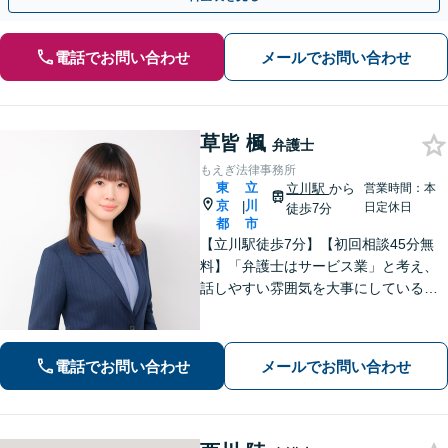
電話でお問い合わせ
メールでお問い合わせ
草皆 楓
弁護士
もえぎ法律事務所
東
立
立川駅
から
営業時間：本
京
川
|
日定休日
徒歩7分
都
市
【立川駅徒歩7分】【初回相談45分無
料】「弁護士はサービス業」と考え、
話しやすい雰囲気を大事にしている事
務所です。ご相談者様のお悩みをじっ
くり伺い、その気持ちに寄り添うこと
を心がけています【離婚・男女問題／
電話でお問い合わせ
メールでお問い合わせ
相続・遺言／交通事故】