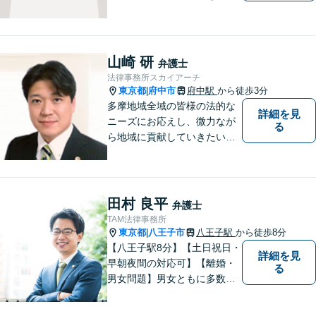
弁護士。依頼者様1人1人に寄
り添って、最適な道へと導き
ます。法律問題は身近なもの
です。まずはお気軽にご相談
山崎 研
弁護士
ください。【子連れ相談OK】
法律事務所スカイアーチ
東京都
府中市
府中駅
から徒歩3分
|
多摩地域全域の皆様の法的な
詳細を見
ニーズにお応えし、微力なが
る
ら地域に貢献していきたいと
考えています。
田村 良平
弁護士
TAM法律事務所
東京都
八王子市
八王子駅
から徒歩8分
|
【八王子駅8分】【土日祝日・
詳細を見
早朝夜間の対応可】【離婚・
る
男女問題】男女ともに多数実
績アリ。親権、財産分与～養
育費まで幅広く対応【交通事