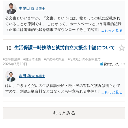
中尾田 隆
弁護士
公文書といいますか、「文書」というには、物としての紙に記載され
ていることが原則です。 したがって、ホームページという電磁的記録
（正確には電磁的記録を端末でダウンロード等して閲覧用のソフトで
表示している画面）は文書ではありません。刑法１６１条の２に該当
するか否かとなります。 また、自動計算シートが「権利、義務又は事
実証明に関する電磁的記録」に該当するか否かは、具体的な裁判とな
10
生活保護一時扶助と就労自立支援金申請について
ったときに裁判所がどのように判断するかは予測できません。 私見で
すが、一般論としては、ホームページ上の自動計算シートはあくまで
#国や自治体
#自治体法務
#許認可の問題
#行政処分の不服申立て
参考の情報であり、何か手続きをするさいに具体的に算定することに
2026年7月10日
役にたった
2
なると思われますので、「権利、義務又は事実証明に関する電磁的記
録」に該当しないと考えられます。 なお、刑法１６１条の２は「人の
吉田 雄大
弁護士
事務処理を誤らせる目的で、」という要件がかかっているため、当該
はい、ごきょうだいの生活保護受給・廃止等の客観的状況は明らかで
目的を欠く場合は刑法１６１条の２に該当しません。
すので、別途証拠資料などはなくとも申立られる事件と思います。
もっとみる