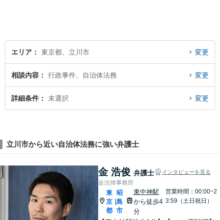
エリア
東京都、立川市
変更
相談内容
行政事件、自治体法務
変更
詳細条件
未選択
変更
立川市から近い自治体法務に強い弁護士
金 浩俊
弁護士
インタビューを見る
金法律事務所
東中神駅
営業時間：00:00~2
東
昭
3:59（土日祝日）
京
島
から徒歩4
|
都
市
分