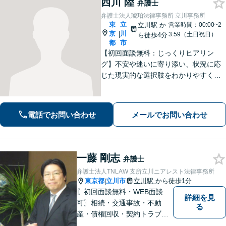
西川 陸
弁護士
弁護士法人琥珀法律事務所 立川事務所
東
立
立川駅
か
営業時間：00:00~2
京
川
|
3:59（土日祝日）
ら徒歩4分
都
市
【初回面談無料：じっくりヒアリン
グ】不安や迷いに寄り添い、状況に応
じた現実的な選択肢をわかりやすくご
提案します。納得して前に進めるよ
う、誠実にサポートいたします【全国
対応】【電話・オンライン面談可】
電話でお問い合わせ
メールでお問い合わせ
一藤 剛志
弁護士
弁護士法人TNLAW 支所立川ニアレスト法律事務所
東京都
立川市
立川駅
から徒歩1分
|
〖初回面談無料・WEB面談
詳細を見
可〗相続・交通事故・不動
る
産・債権回収・契約トラブル
に対応。事業と暮らしを守る