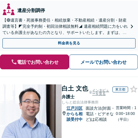
遺産分割調停
【🔴遺言書・死後事務委任・相続放棄・不動産相続・遺産分割・財産
調査等】◤完全予約制・初回法律相談無料◢ 遺産相続問題に力をいれ
ている弁護士があなたの力となり、サポートいたします。まずは、お
気軽にお問い合わせください。
料金表を見る
電話でお問い合わせ
メールでお問い合わせ
白土 文也
東京都
インタビュ
ーを見る
弁護士
しらと総合法律事務所
営業時間：1
江戸川区
面談方法(対面・
からも相
電話・ビデオな
0:00~18:00
談受付中
ど)は応相談
（平日）