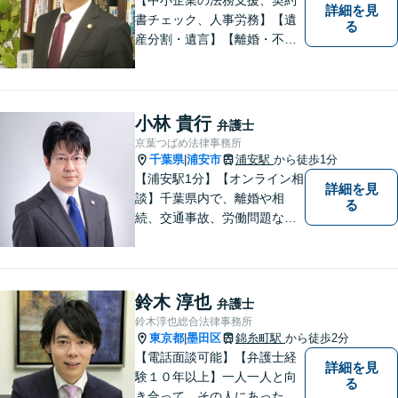
詳細を見
書チェック、人事労務】【遺
る
産分割・遺言】【離婚・不倫
慰謝料】【江東区で14年目の
弁護士】【Zoom相談可】【弁
護士が全て対応】【無料相談
分野あり】民間企業出身の弁
小林 貴行
弁護士
護士が、経営者・ビジネスパ
京葉つばめ法律事務所
ーソンの悩みに「速く・適切
千葉県
浦安市
浦安駅
から徒歩1分
|
に」対応。
【浦安駅1分】【オンライン相
詳細を見
談】千葉県内で、離婚や相
る
続、交通事故、労働問題な
ど、個人の方が直面する法律
トラブルに幅広く取り組んで
きました。「相談してよかっ
た」と思っていただけるよ
鈴木 淳也
弁護士
う、誠実に対応いたします。
鈴木淳也総合法律事務所
【相談しやすい法律事務所】
東京都
墨田区
錦糸町駅
から徒歩2分
|
【電話面談可能】【弁護士経
詳細を見
験１０年以上】一人一人と向
る
き合って、その人にあった解