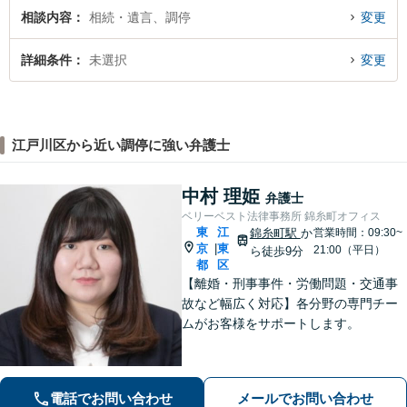
相談内容
相続・遺言、調停
変更
詳細条件
未選択
変更
江戸川区から近い調停に強い弁護士
中村 理姫
弁護士
ベリーベスト法律事務所 錦糸町オフィス
東
江
錦糸町駅
か
営業時間：09:30~
京
東
|
21:00（平日）
ら徒歩9分
都
区
【離婚・刑事事件・労働問題・交通事
故など幅広く対応】各分野の専門チー
ムがお客様をサポートします。
電話でお問い合わせ
メールでお問い合わせ