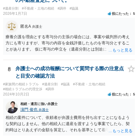
の不動産査定について。
#遺産分割
#不動産・土地の相続
#調停
#協議
2026年1月7日
役にたった
5
匿名A
弁護士
療養介護を理由とする寄与分の主張の場合には、事案や裁判所の考え
方にも寄りますが、寄与の内容を金銭評価したものを寄与分とするこ
とがあります。 仮に寄与の申立を（遺産分割とは別途に）して、その
ような考え方を撮るなら、必ずしも相続財産全体の評価（不動産の評
価）は不要ということもあります。 ただ、前提として、遺産分割はし
なければならないでしょうから、現実的にはいずれにせよ不動産評価
8
弁護士への成功報酬について質問する際の注意点
は必要でしょう。
と目安の確認方法
#家族間の相続トラブル
#遺産分割
#協議
#不動産・土地の相続
#相続トラブルの代理交渉
#調停
2024年10月2日
役にたった
5
相続・遺言に強い弁護士
濵門 俊也
弁護士
相続の案件について、依頼者が弁護士費用を持ち出すことになるよう
な契約はしません。他の相続人に遺産を渡すような事案でしたら、契
約時はとりあえずの金額を算定し、それを基準として着手金を設定
し、事件終了時に報酬金や追加着手金として考慮するといった契約も