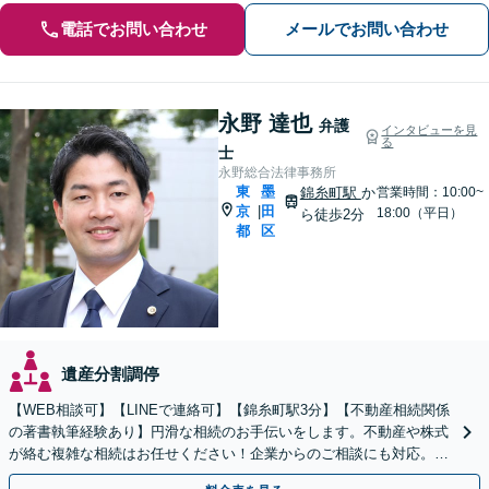
電話でお問い合わせ
メールでお問い合わせ
永野 達也
弁護
インタビューを見
る
士
永野総合法律事務所
東
墨
錦糸町駅
か
営業時間：10:00~
京
田
|
18:00（平日）
ら徒歩2分
都
区
遺産分割調停
【WEB相談可】【LINEで連絡可】【錦糸町駅3分】【不動産相続関係
の著書執筆経験あり】円滑な相続のお手伝いをします。不動産や株式
が絡む複雑な相続はお任せください！企業からのご相談にも対応。事
業承継も対応可能【休日・夜間対応】