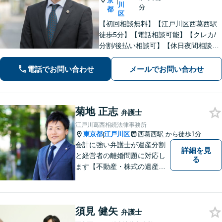
京
|
川
分
都
区
【初回相談無料】【江戸川区西葛西駅
徒歩5分】【電話相談可能】【クレカ/
分割/後払い相談可】【休日夜間相談可
能】地域密着型の事務所です。お悩み
の方はお気軽にご相談ください。実績
電話でお問い合わせ
メールでお問い合わせ
と経験が豊富な弁護士が、フットワー
ク軽く問題解決に尽力します。
菊地 正志
弁護士
江戸川葛西相続法律事務所
東京都
江戸川区
西葛西駅
から徒歩1分
|
会計に強い弁護士が遺産分割
詳細を見
と経営者の離婚問題に対応し
る
ます【不動産・株式の遺産分
割、経営者離婚に注力】【日
本に150人程度しかいない弁
護士×税理士×日本公認会計士
須見 健矢
協会準会員 トリプルライセ
弁護士
ンス】