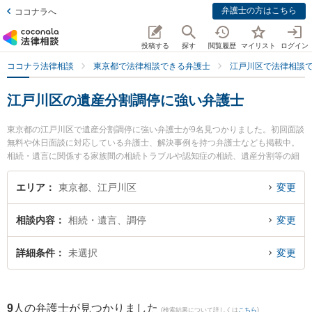
弁護士の方はこちら
ココナラへ
投稿する
探す
閲覧履歴
マイリスト
ログイン
ココナラ法律相談
東京都で法律相談できる弁護士
江戸川区で法律相談
江戸川区の遺産分割調停に強い弁護士
東京都の江戸川区で遺産分割調停に強い弁護士が9名見つかりました。初回面談
無料や休日面談に対応している弁護士、解決事例を持つ弁護士なども掲載中。
相続・遺言に関係する家族間の相続トラブルや認知症の相続、遺産分割等の細
かな分野での絞り込み検索もでき便利です。特に法律事務所Lapinの河井 浩志
弁護士や原田綜合法律事務所の原田 和幸弁護士、遠山法律事務所の遠山 泰夫弁
エリア
東京都、江戸川区
変更
護士のプロフィール情報や弁護士費用、強みなどが注目されています。『江戸
川区で土日や夜間に発生した遺産分割調停のトラブルを今すぐに弁護士に相談
相談内容
相続・遺言、調停
変更
したい』『遺産分割調停のトラブル解決の実績豊富な近くの弁護士を検索した
い』『初回相談無料で遺産分割調停を法律相談できる江戸川区内の弁護士に相
談予約したい』などでお困りの相談者さんにおすすめです。
詳細条件
未選択
変更
9
人の弁護士が見つかりました
(検索結果について詳しくは
こちら
)