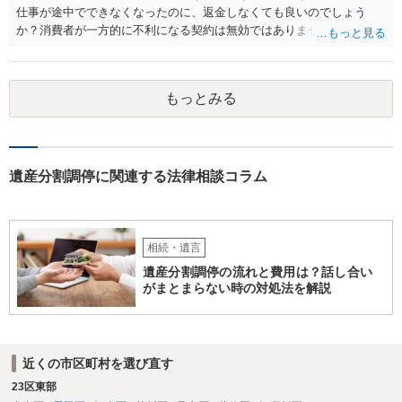
仕事が途中でできなくなったのに、返金しなくても良いのでしょう
か？消費者が一方的に不利になる契約は無効ではありませんか？
着手金は、前の弁護士が倒れるまでにやった仕事に応じて清算する義
務があると思います。 倒れた弁護士が所属する弁護士会に相談さ
れた方がよいと思います。 倒れた弁護士は脳梗塞で倒れたようで
もっとみる
すが、 判断能力があり、復代理を倒れた弁護士の判断で復代理を
選任したのか 即ち、復代理人の選任は有効なのかという問題もあ
ると思います。
遺産分割調停に関連する法律相談コラム
相続・遺言
遺産分割調停の流れと費用は？話し合い
がまとまらない時の対処法を解説
近くの市区町村を選び直す
23区東部