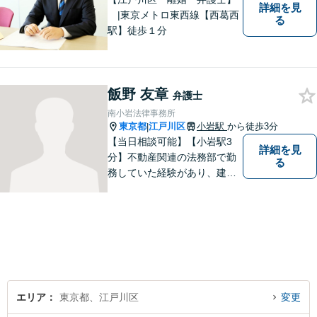
詳細を見
|東京メトロ東西線【西葛西
る
駅】徒歩１分
飯野 友章
弁護士
南小岩法律事務所
東京都
江戸川区
小岩駅
から徒歩3分
|
【当日相談可能】【小岩駅3
詳細を見
分】不動産関連の法務部で勤
る
務していた経験があり、建築
やリフォームに開ける瑕疵ト
ラブル、労働問題の対応経験
が多数あります。ご依頼者様
と一緒に考え、最適な解決策
をご提案いたします。 どんな
ことでもお気軽にご相談くだ
さい。
エリア
東京都、江戸川区
変更