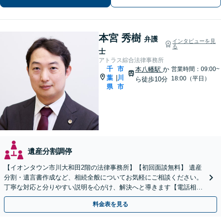
本宮 秀樹
弁護
インタビューを見
る
士
アトラス綜合法律事務所
千
市
本八幡駅
か
営業時間：09:00~
葉
川
|
18:00（平日）
ら徒歩10分
県
市
遺産分割調停
【イオンタウン市川大和田2階の法律事務所】【初回面談無料】 遺産
分割・遺言書作成など、相続全般についてお気軽にご相談ください。
丁寧な対応と分りやすい説明を心がけ、解決へと導きます【電話相談
可】
料金表を見る