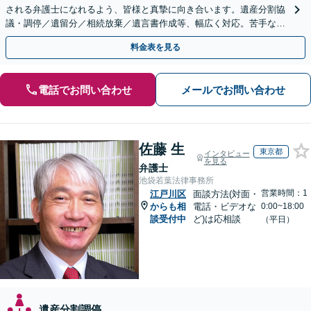
される弁護士になれるよう、皆様と真摯に向き合います。遺産分割協
議・調停／遺留分／相続放棄／遺言書作成等、幅広く対応。苦手な親
族との交渉や書面作成等も◎【分かりやすい費用体系】
料金表を見る
電話でお問い合わせ
メールでお問い合わせ
佐藤 生
東京都
インタビュー
を見る
弁護士
池袋若葉法律事務所
営業時間：1
江戸川区
面談方法(対面・
からも相
電話・ビデオな
0:00~18:00
談受付中
ど)は応相談
（平日）
遺産分割調停