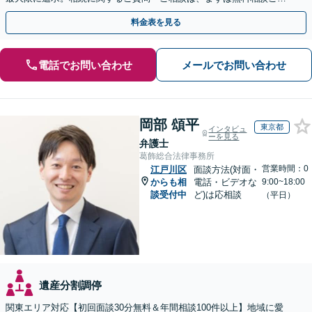
用下さい。【JR小岩駅徒歩12分・駐車場完備】
料金表を見る
電話でお問い合わせ
メールでお問い合わせ
岡部 頌平
東京都
インタビュ
ーを見る
弁護士
葛飾総合法律事務所
営業時間：0
江戸川区
面談方法(対面・
からも相
電話・ビデオな
9:00~18:00
談受付中
ど)は応相談
（平日）
遺産分割調停
関東エリア対応【初回面談30分無料＆年間相談100件以上】地域に愛