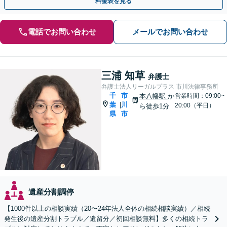
料金表を見る
電話でお問い合わせ
メールでお問い合わせ
三浦 知草
弁護士
弁護士法人リーガルプラス 市川法律事務所
千
市
本八幡駅
か
営業時間：09:00~
葉
川
|
20:00（平日）
ら徒歩1分
県
市
遺産分割調停
【1000件以上の相談実績（20〜24年法人全体の相続相談実績）／相続
発生後の遺産分割トラブル／遺留分／初回相談無料】多くの相続トラ