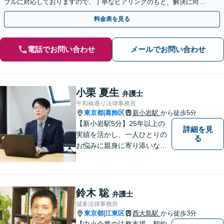
ブルに対応しておりますので、丁寧なヒアリングのもと、解決に向け
たアドバイス・ご提案をいたします。
料金表を見る
電話でお問い合わせ
メールでお問い合わせ
小栗 夏生
弁護士
平和橋通り法律事務所
東京都
葛飾区
新小岩駅
から徒歩5分
|
【新小岩駅5分】25年以上の
詳細を見
実績を活かし、一人ひとりの
る
お悩みに親身に寄り添いなが
ら、納得できる解決を全力で
目指します。法律問題の解決
だけでなく、その先の暮らし
や未来を見据えたサポートを
鈴木 聡
弁護士
大切にしています。【休日や
城東法律事務所
夜間相談も柔軟に対応】【WE
東京都
江東区
西大島駅
から徒歩3分
|
B相談可】
【中小企業の法務支援、契約