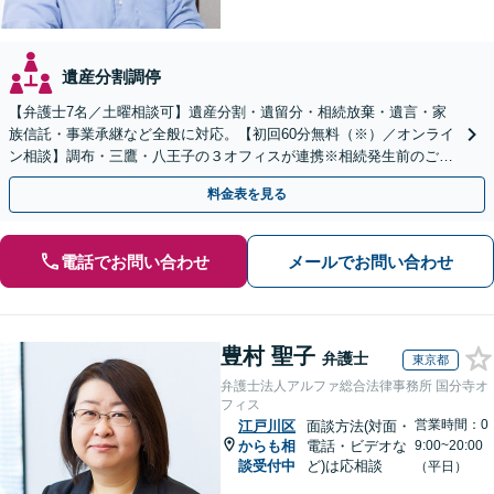
遺産分割調停
【弁護士7名／土曜相談可】遺産分割・遺留分・相続放棄・遺言・家
族信託・事業承継など全般に対応。【初回60分無料（※）／オンライ
ン相談】調布・三鷹・八王子の３オフィスが連携※相続発生前のご相
談など有料相談になるものもございます。
料金表を見る
電話でお問い合わせ
メールでお問い合わせ
豊村 聖子
弁護士
東京都
弁護士法人アルファ総合法律事務所 国分寺オ
フィス
営業時間：0
江戸川区
面談方法(対面・
からも相
電話・ビデオな
9:00~20:00
談受付中
ど)は応相談
（平日）