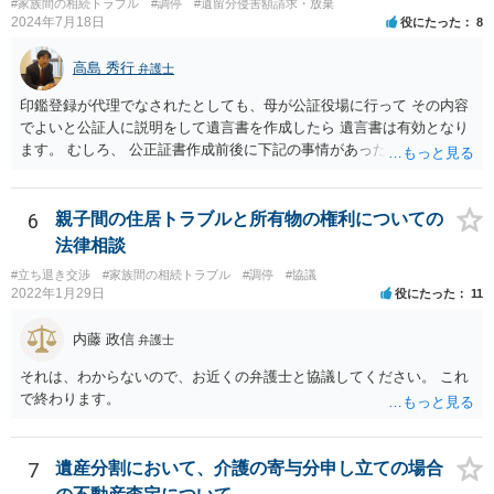
#家族間の相続トラブル
#調停
#遺留分侵害額請求・放棄
2024年7月18日
役にたった
8
高島 秀行
弁護士
印鑑登録が代理でなされたとしても、母が公証役場に行って その内容
でよいと公証人に説明をして遺言書を作成したら 遺言書は有効となり
ます。 むしろ、 公正証書作成前後に下記の事情があったことが証明で
きれば判断能力がなく 無効だったと主張することが可能です。 翌年1
月に携帯が新しくなった母からの第一声は「ここにいたら殺される」
「面会に来てくれ」で、長男に聞くと「面会は出来ない。俺は携帯電
6
親子間の住居トラブルと所有物の権利についての
話の使い方を教える為に会っている」「母の話は聞かなくて良い」と
法律相談
電話が切れました。その後の電話でも「食事に毒が入っている」「体
#立ち退き交渉
#家族間の相続トラブル
#調停
#協議
にチップが埋められている」等、おかしかったです。 当時の診療記
2022年1月29日
役にたった
11
録、介護認定の資料、介護記録を取得して 弁護士に面談で相談された
方がよいと思います。
内藤 政信
弁護士
それは、わからないので、お近くの弁護士と協議してください。 これ
で終わります。
7
遺産分割において、介護の寄与分申し立ての場合