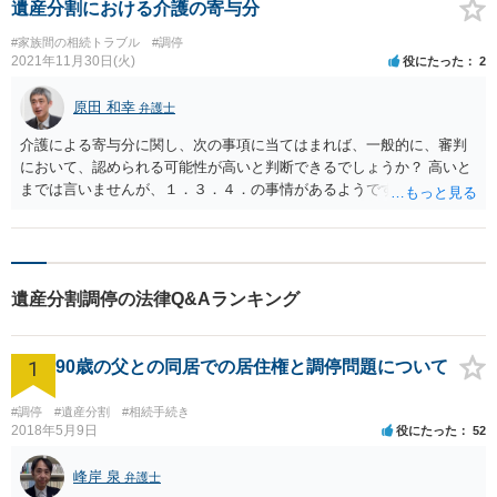
遺産分割における介護の寄与分
#家族間の相続トラブル
#調停
2021年11月30日(火)
役にたった
2
原田 和幸
弁護士
介護による寄与分に関し、次の事項に当てはまれば、一般的に、審判
において、認められる可能性が高いと判断できるでしょうか？ 高いと
までは言いませんが、１．３．４．の事情があるようですから、可能
性は十分あると思います。
遺産分割調停の法律Q&Aランキング
1
90歳の父との同居での居住権と調停問題について
#調停
#遺産分割
#相続手続き
2018年5月9日
役にたった
52
峰岸 泉
弁護士