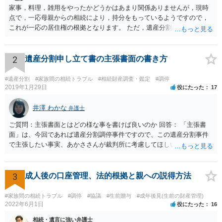
家事，料理，雑用をやったかどうかはあまり関係ありませんが，現時
点で，一応母親からの相続により，持分をもっているようですので，
これが一応の居住権の根拠となります。 ただ，遺産分割により，母の
持分を父親が取得した場合，住み続けるのは難しいかも知れません。
2
遺産分割申し立て書の主張書面の書き方
#遺産分割
#家族間の相続トラブル
#相続財産調査・鑑定
#調停
2019年1月29日
役にたった
17
井澤 わかな
弁護士
ご質問：主張書面とはどの様な事を書けば良いのか 回答： 「主張書
面」は、今回であれば遺産分割調停事件ですので、この遺産分割事件
で主張したい事実、あかささんが裁判所に考慮してほしいと思う、亡
くなった方・あかささん・お姉さん間の事情などを記入することにな
ります。 もし、主張したい事実や考慮してほしい事情に関連して
資料を持っているようであれば、主張書面とは別で提出できます。も
3
成人後の口座管理、法的根拠と親への説得方法
し、お姉さんに見られたくないような資料がある場合、「非開示の希
望に関する申出書」と共に提出することも考えられます。 ご質問：書
#家族間の相続トラブル
#調停
#協議
#生前贈与
#成年後見(生前の財産管理)
いた方が良い事と書かない方が良い事 回答： お姉さんが申立書の「申
2022年6月1日
役にたった
16
立ての趣旨」のところに書いている遺産の分け方に対して意見があれ
相続・遺言に強い弁護士