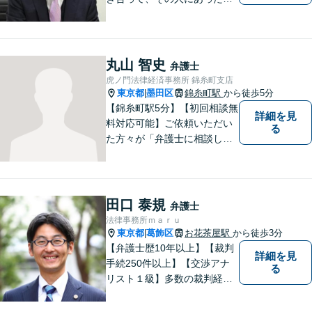
決策を一緒に考えていきたい
と思い仕事をしております。
離婚・男女問題／刑事事件／
借金・債務整理／相続などの
丸山 智史
弁護士
幅広い分野に対応可能。お気
虎ノ門法律経済事務所 錦糸町支店
軽にご相談ください。
東京都
墨田区
錦糸町駅
から徒歩5分
|
【錦糸町駅5分】【初回相談無
詳細を見
料対応可能】ご依頼いただい
る
た方々が「弁護士に相談して
よかった」とご満足いただけ
るよう、日々の精進を重ねな
がら、法律問題に真摯に向き
合います。お金にまつわるト
田口 泰規
弁護士
ラブルや終活に関するお悩み
法律事務所ｍａｒｕ
もお気軽にご相談ください。
東京都
葛飾区
お花茶屋駅
から徒歩3分
|
【弁護士歴10年以上】【裁判
詳細を見
手続250件以上】【交渉アナ
る
リスト１級】多数の裁判経験
を踏まえ、円満解決を目指し
ています。依頼者と充実した