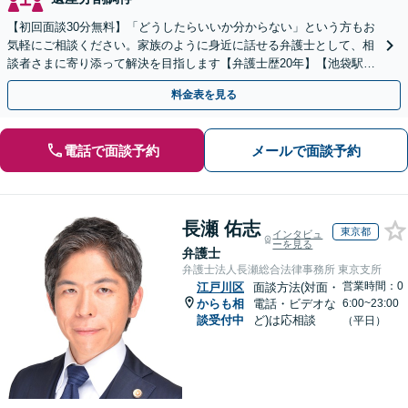
【初回面談30分無料】「どうしたらいいか分からない」という方もお
気軽にご相談ください。家族のように身近に話せる弁護士として、相
談者さまに寄り添って解決を目指します【弁護士歴20年】【池袋駅5
分】
料金表を見る
電話で面談予約
メールで面談予約
長瀬 佑志
東京都
インタビュ
ーを見る
弁護士
弁護士法人長瀬総合法律事務所 東京支所
営業時間：0
江戸川区
面談方法(対面・
からも相
電話・ビデオな
6:00~23:00
談受付中
ど)は応相談
（平日）