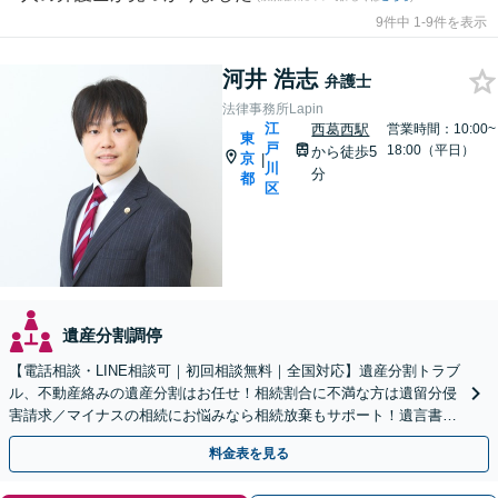
9件中 1-9件を表示
河井 浩志
弁護士
法律事務所Lapin
江
西葛西駅
営業時間：10:00~
東
戸
18:00（平日）
から徒歩5
京
|
川
分
都
区
遺産分割調停
【電話相談・LINE相談可｜初回相談無料｜全国対応】遺産分割トラブ
ル、不動産絡みの遺産分割はお任せ！相続割合に不満な方は遺留分侵
害請求／マイナスの相続にお悩みなら相続放棄もサポート！遺言書作
成も可【夜間・休日面談可｜来所不要｜西葛西駅5分】
料金表を見る