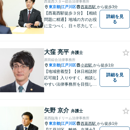
西葛西スター総合法律事務所
東京都
江戸川区
西葛西駅
から徒歩3分
|
【西葛西駅徒歩３分】【相続
詳細を見
問題に精通】地域の方のお役
る
に立つべく、日々尽力してお
ります。勝ち負けではなく、
「その人にとってより良い解
決」を目指します。法律問題
大窪 亮平
でお困りの方は、お一人で抱
弁護士
え込むことなく、お気軽にご
原田綜合法律事務所
相談ください。
東京都
江戸川区
小岩駅
から徒歩1分
|
【地域密着型】【休日相談対
詳細を見
応可能】入りやすく、相談し
る
やすい法律事務所を目指して
います。離婚・男女問題／ 借
金・債務整理／交通事故／犯
罪・刑事事件など多数の分野
矢野 京介
に対応可能。是非一度お気軽
弁護士
にご相談ください。
葛西臨海ドリーム法律事務所
東京都
江戸川区
西葛西駅
から徒歩1分
|
【江戸川区 離婚 弁護士】