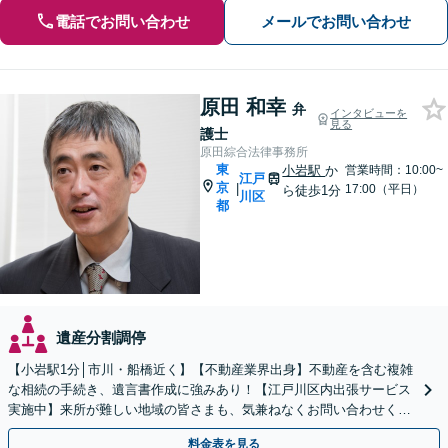
電話でお問い合わせ
メールでお問い合わせ
原田 和幸
弁
インタビューを
見る
護士
原田綜合法律事務所
東
小岩駅
か
営業時間：10:00~
江戸
京
|
17:00（平日）
ら徒歩1分
川区
都
遺産分割調停
【小岩駅1分│市川・船橋近く】【不動産業界出身】不動産を含む複雑
な相続の手続き、遺言書作成に強みあり！【江戸川区内出張サービス
実施中】来所が難しい地域の皆さまも、気兼ねなくお問い合わせくだ
さい【メディア出演】【早朝・夜間・休日対応可】
料金表を見る