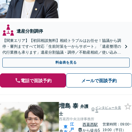
遺産分割調停
【関東エリア】【初回相談無料】相続トラブルはお任せ！協議から調
停・審判まですべて対応「生前対策を一からサポート」「遺産整理の
代行業務も承ります」遺産分割協議・調停／不動産相続／使い込み／
遺留分侵害額請求／相続放棄【完全個室】
料金表を見る
電話で面談予約
メールで面談予約
増島 泰
弁護
インタビューを見
る
士
西葛西中央法律事務所
江
西葛西駅
営業時間：09:00~
東
戸
19:00（平日）
から徒歩5