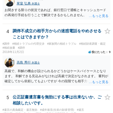
ば、まずそれを書くとよいです。 次に「申立ての理由」のところに、
尾畠 弘典
弁護士
なぜ調停を申し立てたのか(例えば、あかささんと話合いが出来ない／
お聞きする限りの状況であれば、銀行窓口で通帳とキャッシュカード
決裂した、など)や亡くなった方・あかささん・お姉さん間の事情やい
の再発行手続を行うことで解決できるかもしれません。
きさつなどが書かれていると思うので、あかささんから見てそれは違
うと感じるところは、どのように違うのか、など書くとよいです。 そ
の他、お姉さんの申立書には書かれていないけど、どのように遺産を
4
調停不成立の相手方からの迷惑電話をやめさせる
分けるかを決めるについてあかささんが重要だと考える事情があれば
(例えば、○○のときにお姉さんは亡くなった方からお金を援助してもら
ことはできますか？
った等)、それも書くとよいです。 書かない方が良いと思うことは、遺
#調停
#相続トラブルの代理交渉
#家族間の相続トラブル
#相続財産調査・鑑定
産分割に関係ない(と思われる)いきさつを沢山盛り込むことだと考えま
#相続放棄
#調停
す(あくまで遺産分割に関係することに留める方が、裁判所や調停委員
2018年11月2日
役にたった
9
の方に事情を理解してもらいやすいと思います)。
高島 秀行
弁護士
高裁で、和解の機会が設けられるかどうかはケースバイケースとなり
ます。 和解できる見込みがなければ高裁で決定がなされます。 審判が
確定してから依頼してもよいですが 今の段階でも相手方の連絡が迷惑
であれば 弁護士に依頼してもよいと思います。
5
公正証書遺言書を無効にする事は出来ないか、ご
相談したいです。
#遺言の真偽鑑定・遺言無効
#成年後見(生前の財産管理)
#遺言