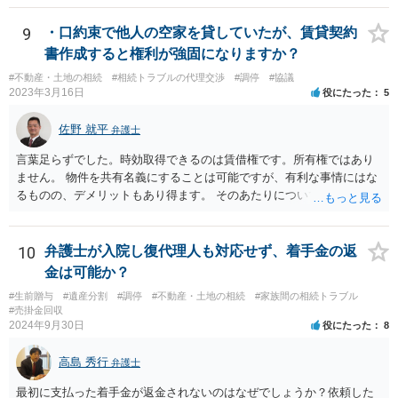
あり得ます。 今後の見通しを言わないで契約はできないです。依頼者
が納得できる説明を受けるべきです。
9
・口約束で他人の空家を貸していたが、賃貸契約
書作成すると権利が強固になりますか？
#不動産・土地の相続
#相続トラブルの代理交渉
#調停
#協議
2023年3月16日
役にたった
5
佐野 就平
弁護士
言葉足らずでした。時効取得できるのは賃借権です。所有権ではあり
ません。 物件を共有名義にすることは可能ですが、有利な事情にはな
るものの、デメリットもあり得ます。 そのあたりについては、お近く
の弁護士にご相談ください。
10
弁護士が入院し復代理人も対応せず、着手金の返
金は可能か？
#生前贈与
#遺産分割
#調停
#不動産・土地の相続
#家族間の相続トラブル
#売掛金回収
2024年9月30日
役にたった
8
高島 秀行
弁護士
最初に支払った着手金が返金されないのはなぜでしょうか？依頼した