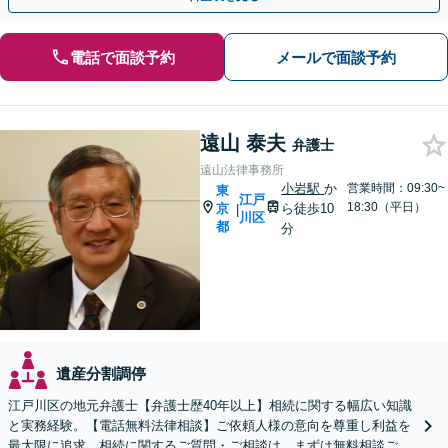
電話で面談予約
メールで面談予約
遠山 泰夫
弁護士
遠山法律事務所
小岩駅
か
営業時間：09:30~
東
江戸
18:30（平日）
京
ら徒歩10
|
川区
都
分
遺産分割調停
江戸川区の地元弁護士【弁護士歴40年以上】相続に関する幅広い知識
と実務経験。【電話無料法律相談】ご依頼人様の意向を尊重し利益を
最大限に追求。相続に関するご質問・ご相談は、まずは無料相談ご利