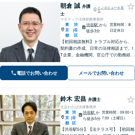
朝倉 誠
弁護
インタビューを見
る
士
マネテック法律税務事務所
東
渋
渋谷駅
から
営業時間：本
京
谷
|
日定休日
徒歩3分
都
区
【初回相談無料】トラブル対応から、
契約書の作成、日常の法律相談まで。I
T企業、金融機関、官公庁での勤務経験
を有する弁護士が、あなたの法律問題
を解決に導きます。【電話・メール・
電話でお問い合わせ
メールでお問い合わせ
WEB面談可】【渋谷駅6分】
鈴木 宏昌
弁護士
大志わかば法律事務所
東
渋
渋谷駅
か
営業時間：09:00~1
京
谷
|
7:00（土曜日）
ら徒歩5分
都
区
【渋谷駅5分】【法テラス可】【初回相