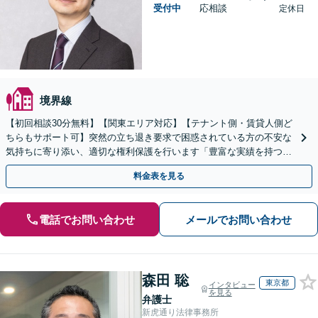
受付中
応相談
定休日
境界線
【初回相談30分無料】【関東エリア対応】【テナント側・賃貸人側ど
ちらもサポート可】突然の立ち退き要求で困惑されている方の不安な
気持ちに寄り添い、適切な権利保護を行います「豊富な実績を持つ弁
護士チームによる総合的サポート」【休日・夜間相談可】
料金表を見る
電話でお問い合わせ
メールでお問い合わせ
森田 聡
東京都
インタビュー
を見る
弁護士
新虎通り法律事務所