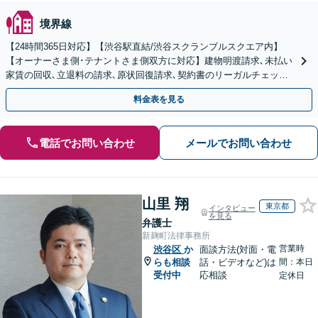
境界線
【24時間365日対応】【渋谷駅直結/渋谷スクランブルスクエア内】
【オーナーさま側･テナントさま側双方に対応】建物明渡請求､未払い
家賃の回収､立退料の請求､原状回復請求､契約書のリーガルチェック
など｡
料金表を見る
電話でお問い合わせ
メールでお問い合わせ
山里 翔
東京都
インタビュー
を見る
弁護士
新麹町法律事務所
営業時
渋谷区
か
面談方法(対面・電
らも相談
話・ビデオなど)は
間：本日
受付中
応相談
定休日