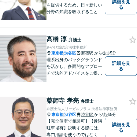
詳細を見
を提供するため、日々新しい
る
分野の知識を吸収することを
心掛けています。
髙橋 淳
弁護士
みやび坂総合法律事務所
東京都
渋谷区
新宿駅
から徒歩5分
|
理系出身のバックグラウンド
詳細を見
を活かし、多面的なアプロー
る
チで法的アドバイスをご提供
いたします
藥師寺 孝亮
弁護士
弁護士法人リーガルプラス 渋谷法律事務所
東京都
渋谷区
渋谷駅
から徒歩5分
|
【完全個室で相談可】【近隣
詳細を見
駐車場有】説明する際には、
る
専門用語を使うのではなく、