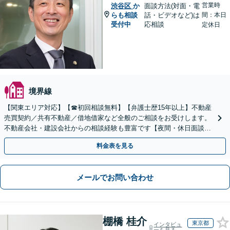
営業時
渋谷区
か
面談方法(対面・電
らも相談
話・ビデオなど)は
間：本日
受付中
応相談
定休日
境界線
【関東エリア対応】【☎︎初回相談無料】【弁護士歴15年以上】不動産
売買契約／共有不動産／借地借家など全般のご相談をお受けします。
不動産会社・建設会社からの相談経験も豊富です【夜間・休日面談】
【電話／Zoom相談可】
料金表を見る
メールでお問い合わせ
棚橋 桂介
東京都
インタビュ