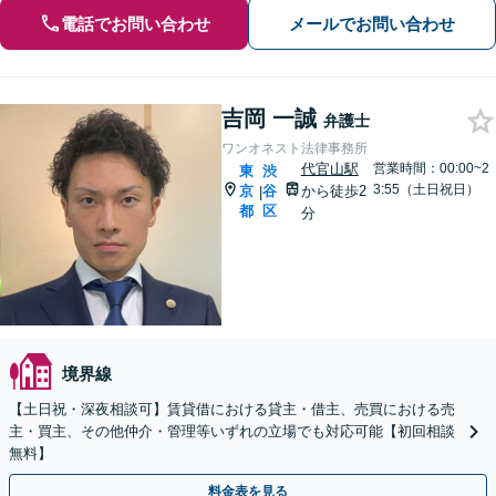
電話でお問い合わせ
メールでお問い合わせ
吉岡 一誠
弁護士
ワンオネスト法律事務所
代官山駅
営業時間：00:00~2
東
渋
3:55（土日祝日）
京
谷
から徒歩2
|
都
区
分
境界線
【土日祝・深夜相談可】賃貸借における貸主・借主、売買における売
主・買主、その他仲介・管理等いずれの立場でも対応可能【初回相談
無料】
料金表を見る