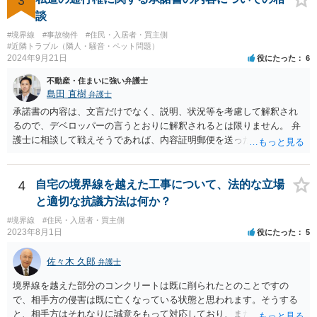
3
談
#境界線
#事故物件
#住民・入居者・買主側
#近隣トラブル（隣人・騒音・ペット問題）
2024年9月21日
役にたった
6
不動産・住まいに強い弁護士
島田 直樹
弁護士
承諾書の内容は、文言だけでなく、説明、状況等を考慮して解釈され
るので、デベロッパーの言うとおりに解釈されるとは限りません。 弁
護士に相談して戦えそうであれば、内容証明郵便を送ったうえで、デ
ベロッパー宛に訴訟をすることが考えられます。
4
自宅の境界線を越えた工事について、法的な立場
と適切な抗議方法は何か？
#境界線
#住民・入居者・買主側
2023年8月1日
役にたった
5
佐々木 久郎
弁護士
境界線を越えた部分のコンクリートは既に削られたとのことですの
で、相手方の侵害は既に亡くなっている状態と思われます。そうする
と、相手方はそれなりに誠意をもって対応しており、また、実際に相