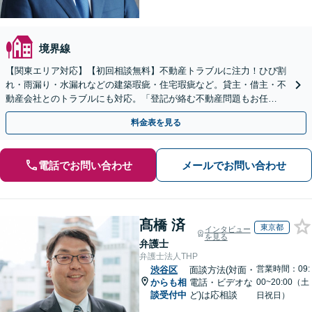
境界線
【関東エリア対応】【初回相談無料】不動産トラブルに注力！ひび割
れ・雨漏り・水漏れなどの建築瑕疵・住宅瑕疵など。貸主・借主・不
動産会社とのトラブルにも対応。「登記が絡む不動産問題もお任
せ！」立ち退き／明け渡し請求もサポート
料金表を見る
電話でお問い合わせ
メールでお問い合わせ
髙橋 済
東京都
インタビュー
を見る
弁護士
弁護士法人THP
営業時間：09:
渋谷区
面談方法(対面・
からも相
電話・ビデオな
00~20:00（土
談受付中
ど)は応相談
日祝日）