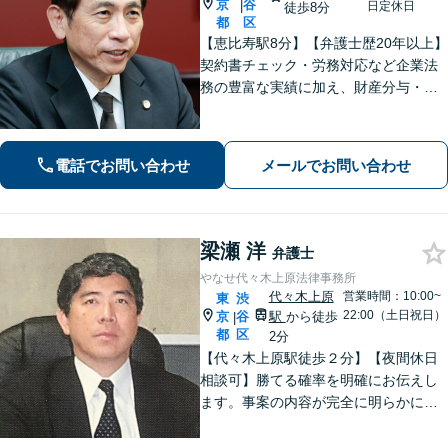
京
谷
|
日定休日
徒歩8分
都
区
【恵比寿駅8分】【弁護士歴20年以上】
契約書チェック・労務対応など企業法
務の豊富な実績に加え、財産分与・親
権など離婚問題のご相談も100件以上の
実績あり。法人・個人問わず、誠実に
寄り添い最適な解決を目指します。
電話でお問い合わせ
メールでお問い合わせ
【初回相談可能】【WEB面談可能】
梁瀬 洋
弁護士
やなせ代々木上原法律事務所
代々木上原
営業時間：10:00~
東
渋
22:00（土日祝日）
京
谷
駅
から徒歩
|
都
区
2分
【代々木上原駅徒歩２分】【夜間休日
相談可】勝てる確率を明確にお伝えし
ます。事案の内容が完全に明らかにな
るまで、依頼者様のお話をじっくり伺
い、着実に実行します。都合の良いこ