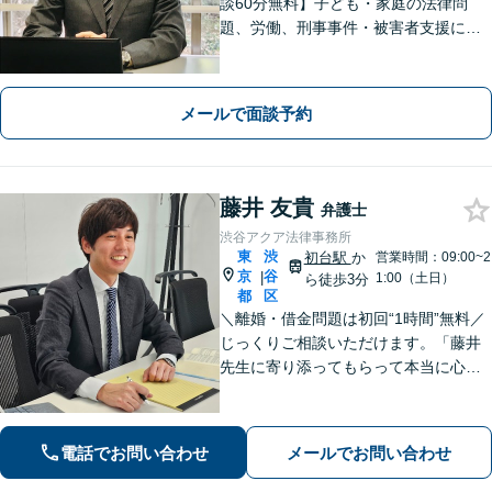
談60分無料】子ども・家庭の法律問
題、労働、刑事事件・被害者支援に注
力しています。身近な問題の解決か
ら、社会の安定を支えるため、誠心誠
意、対応いたします。【電話・オンラ
メールで面談予約
イン相談可】＊事前メール・予約をお
願いします。
藤井 友貴
弁護士
渋谷アクア法律事務所
東
渋
初台駅
か
営業時間：09:00~2
京
谷
|
1:00（土日）
ら徒歩3分
都
区
＼離婚・借金問題は初回“1時間”無料／
じっくりご相談いただけます。「藤井
先生に寄り添ってもらって本当に心強
かった」といったお声も頂いていま
す。より良い未来を歩めるようお悩み
に真剣に向き合います【休日・夜間相
電話でお問い合わせ
メールでお問い合わせ
談可／完全個室】【企業法務も対応】