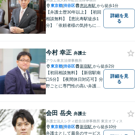
弁護士法人鈴木総合法律事務所
東京都
渋谷区
恵比寿駅
から徒歩1分
|
【弁護士歴30年以上】【初回
詳細を見
相談無料】【恵比寿駅徒歩1
る
分】「依頼者様の気持ちにな
って、丁寧に」。常に新しい
情報や技術を取り入れつつ、
長年の経験を活かします。企
今村 幸正
業法務・借金・刑事事件・労
弁護士
働トラブル・離婚問題などお
アウル東京法律事務所
悩みのことはぜひご相談下さ
東京都
渋谷区
新宿駅
から徒歩2分
|
い。
【初回相談無料】【新宿駅南
詳細を見
口5分】【夜間休日対応可】分
る
野ごとに専門性の高い弁護士
が対応、充実したリーガルサ
ービスの提供を目指します
会田 岳央
弁護士
弁護士法人シティ総合法律事務所 東京オフィス
東京都
渋谷区
新宿駅
から徒歩10分
|
弁護士として最良のサービス