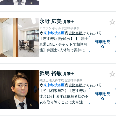
平易な言葉でお伝えするよう
に努めています。丁寧にご意
向を伺いながら最善の解決に
永野 広美
向けて、10年以上にわたる弁
弁護士
護士活動から得た知識・経験
アヴァンギャルド法律事務所
をフル活用して解決を目指し
東京都
渋谷区
恵比寿駅
から徒歩1分
|
ます。
【恵比寿駅徒歩1分】【弁護士
詳細を見
直通LINE・チャットで相談可
る
能】弁護士2人体制で案件に取
り組み、多角的な視点から迅
速に解決に導きます。依頼者
様のお話をしっかりと伺い、
浜島 裕敏
最適な解決策を提案【年中無
弁護士
休・早朝夜間対応可能（要予
弁護士法人鈴木総合法律事務所
約）】
東京都
渋谷区
恵比寿駅
から徒歩1分
|
【初回相談無料】【恵比寿駅
詳細を見
徒歩1分】まずは依頼者様の不
る
安を取り除くことに力を注い
でいます。スピード重視で、
法律面にとどまらない真の解