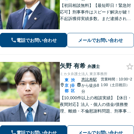
【初回相談無料】【最短即日！緊急対
応可】刑事事件はスピード解決が鍵！
不起訴獲得実績多数。まだ逮捕されて
いないが、警察に捜査されている場合
は一刻も早くご相談ください。深夜ま
で電話受付中！【恵比寿駅8分】【休
電話でお問い合わせ
メールでお問い合わせ
日・夜間対応】
矢野 有希
弁護士
ミカタ弁護士法人 東京事務所
恵比寿駅
営業時間：10:00~2
東
渋
1:00（土日祝日）
京
谷
から徒歩8
|
都
区
分
【10,000件以上の相談実績】【休日・
夜間対応】法人・個人の借金/債務整
理、離婚・不倫慰謝料問題、刑事事
件・少年事件/企業法務ならお任せくだ
さい。365日受付で、スピーディーに対
応いたします。
電話でお問い合わせ
メールでお問い合わせ