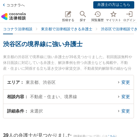
弁護士の方はこちら
ココナラへ
投稿する
探す
閲覧履歴
マイリスト
ログイン
ココナラ法律相談
東京都で法律相談できる弁護士
渋谷区で法律相談で
渋谷区の境界線に強い弁護士
東京都の渋谷区で境界線に強い弁護士が39名見つかりました。初回面談無料や
休日面談に対応している弁護士、解決事例を持つ弁護士なども掲載中。不動
産・住まいに関係する立ち退き交渉や家賃交渉、不動産契約解除等の細かな分
野での絞り込み検索もでき便利です。特に渋谷ブレイン法律事務所の髙橋 佳久
弁護士やワンオネスト法律事務所の吉岡 一誠弁護士、あゆみ法律事務所の靱 純
エリア
東京都、渋谷区
変更
也弁護士のプロフィール情報や弁護士費用、強みなどが注目されています。
『渋谷区で土日や夜間に発生した境界線のトラブルを今すぐに弁護士に相談し
相談内容
不動産・住まい、境界線
変更
たい』『境界線のトラブル解決の実績豊富な近くの弁護士を検索したい』『初
回相談無料で境界線を法律相談できる渋谷区内の弁護士に相談予約したい』な
どでお困りの相談者さんにおすすめです。
詳細条件
未選択
変更
39
人の弁護士が見つかりました
(検索結果について詳しくは
こちら
)