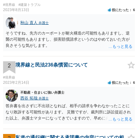
まずは裁判外で相手方に請求するのが良いかとは思います。 どのよう
#境界線
#建築トラブル
な方法が最善であるかは、事実関係の詳細やこれまでの経緯にもよる
2023年8月13日
役にたった
6
かと思うので、一度弁護士に個別具体的な相談をされることをおすす
めいたします。
秋山 直人
弁護士
そうですね、先方のカーポートが耐火構造の可能性もありますし、逆
襲の可能性もありますし、損害賠償請求というのはやめておいた方が
良さそうな気がします。
2
境界線と民法236条慣習について
#境界線
2023年2月14日
役にたった
6
不動産・住まいに強い弁護士
西谷 拓哉
弁護士
答弁書を出さずに不出頭となれば、相手の請求を争わなかったことに
なり敗訴する可能性があります。 災難ですが、裁判所に訴訟提起され
た以上、弁護士マターになってきていますので、早めに弁護の依頼を
視野に法律相談に行かれるべきと思います。
私道の通行権に関する承諾書の内容についての相