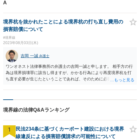
A
境界杭を抜かれたことによる境界杭の打ち直し費用の
損害賠償について
#境界線
2023年08月03日(木)
吉岡 一誠
弁護士
ワンオネスト法律事務所の弁護士の吉岡一誠と申します。 相手方の行
為は境界損壊罪に該当し得ますが、かかる行為により再度境界杭を打
ち直す必要が生じたということであれば、そのために必要な測量費や
設置費については合理的な範囲で請求可能でしょう。 あらためて測量
した結果地積に変更があった場合の登記費用については、相手方の損
壊行為に基づく損害とは直ちに言えないため、裁判上は請求が認めら
れない可能性がありますが、裁判外での相手方との話し合いにおい
境界線の法律Q&Aランキング
て、刑事事件に関して被害届を取り下げるということを条件に支払っ
てもらうといった解決はあり得るかと思います。 録音があるというこ
とですので、刑事事件の終結を待たずして民事訴訟を提起するという
1
民法234条に基づくカーポート建設における境界
ことでも良いかもしれませんが(不起訴事件の記録は開示が認められな
い可能性もあります)、裁判にかかる労力、時間、コストを考えると、
線違反による損害賠償請求の可能性について