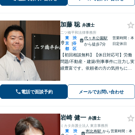
加藤 聡
弁護士
二ツ橋平和法律事務所
東
渋
代々木公園駅
営業時間：本
京
谷
|
日定休日
から徒歩7分
都
区
【初回相談無料】【休日対応可】労働
問題/不動産・建築/刑事事件に注力し実
績豊富です。依頼者の方の気持ちに寄
り添い、迅速な行動で難しい問題にも
誠実に対応します。
電話で面談予約
メールでお問い合わせ
岩崎 健一
弁護士
ミカタ弁護士法人 東京事務所
東
渋
恵比寿駅
から
営業時間：本