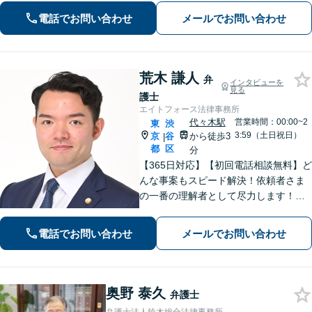
とは一切言いません。安心しておまか
電話でお問い合わせ
メールでお問い合わせ
せください。
荒木 謙人
弁
インタビューを
見る
護士
エイトフォース法律事務所
代々木駅
営業時間：00:00~2
東
渋
3:59（土日祝日）
京
谷
から徒歩3
|
都
区
分
【365日対応】【初回電話相談無料】ど
んな事案もスピード解決！依頼者さま
の一番の理解者として尽力します！注
力分野は、刑事事件／詐欺・消費者問
題／インターネット／男女問題／相続
電話でお問い合わせ
メールでお問い合わせ
／債権回収／不動産／企業法務など
【完全個室】【代々木駅3分】
奥野 泰久
弁護士