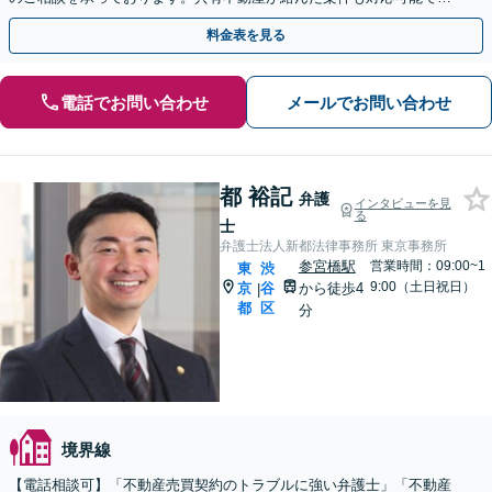
【電話／ビデオ相談OK】
料金表を見る
電話でお問い合わせ
メールでお問い合わせ
都 裕記
弁護
インタビューを見
る
士
弁護士法人新都法律事務所 東京事務所
参宮橋駅
営業時間：09:00~1
東
渋
9:00（土日祝日）
京
谷
から徒歩4
|
都
区
分
境界線
【電話相談可】「不動産売買契約のトラブルに強い弁護士」「不動産