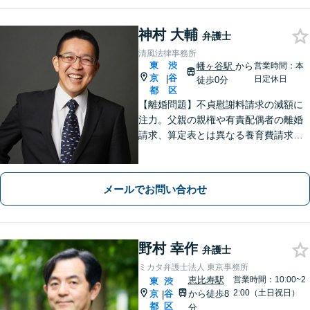
神村 大輔
弁護士
清風法律事務所
東
渋
幡ヶ谷駅
から
営業時間：本
京
谷
|
日定休日
徒歩0分
都
区
【離婚問題】不貞慰謝料請求の減額に
注力。父親の親権や有責配偶者の離婚
請求、算定表とは異なる養育費請求な
ど非定型的なケースにも注力【外国
人・国際問題】外国人の配偶者と離婚
したい方、離婚したい外国人配偶者の
メールでお問い合わせ
方にも対応。最後まで粘り強くサポー
トします。
野村 幸作
弁護士
ミカタ弁護士法人 東京事務所
恵比寿駅
営業時間：10:00~2
東
渋
2:00（土日祝日）
京
谷
から徒歩8
|
都
区
分