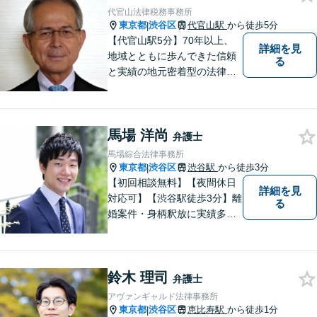
す。
代官山法律税務事務所
東京都
渋谷区
代官山駅
から徒歩5分
|
【代官山駅5分】70年以上、
詳細を見
地域とともに歩んできた信頼
る
と実績の地元密着型の法律事
務所だからこそ、できるご提
案があります！依頼者さまの
「これから」を見据え、一緒
馬場 洋尚
に明るい未来を描いていきま
弁護士
しょう！【恵比寿駅7分】【地
馬場綜合法律事務所
域密着型の法律事務所】
東京都
渋谷区
渋谷駅
から徒歩3分
|
【初回相談無料】【夜間休日
詳細を見
対応可】【渋谷駅徒歩3分】離
る
婚案件・身柄釈放に実績多数
あり。離婚・不貞の慰謝料・
相続問題や刑事事件に注力し
ています。一人ひとりとしっ
鈴木 理司
かりと向き合い、迅速に粘り
弁護士
強くより良い解決を目指しま
アヴァンギャルド法律事務所
す。お困りの場合、まずはご
東京都
渋谷区
恵比寿駅
から徒歩1分
|