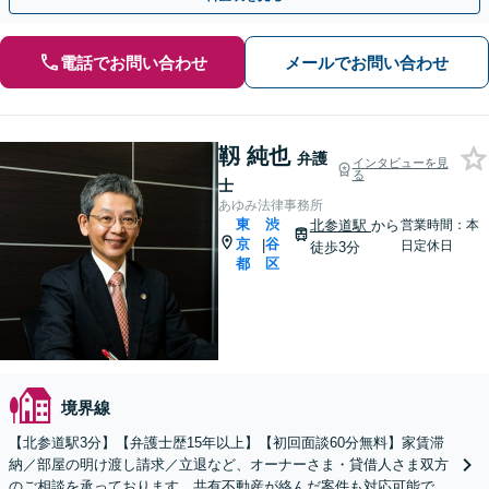
電話でお問い合わせ
メールでお問い合わせ
靱 純也
弁護
インタビューを見
る
士
あゆみ法律事務所
東
渋
北参道駅
から
営業時間：本
京
谷
|
日定休日
徒歩3分
都
区
境界線
【北参道駅3分】【弁護士歴15年以上】【初回面談60分無料】家賃滞
納／部屋の明け渡し請求／立退など、オーナーさま・貸借人さま双方
のご相談を承っております。共有不動産が絡んだ案件も対応可能です