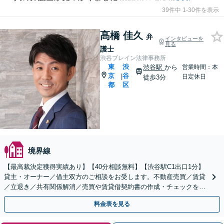
39件中 1-30件を表示
髙橋 佳久
弁
インタビューを
見る
護士
渋谷ブレイン法律事務所
東
渋
渋谷駅
から
営業時間：本
京
谷
|
日定休日
徒歩3分
都
区
境界線
【最高裁決定獲得実績あり】【40分相談無料】【渋谷駅C1出口1分】
貸主・オーナー／借主双方のご相談をお受します。不動産売買／賃貸
／立退き／共有関係解消／売買や賃貸借契約書の作成・チェックを含
む不動産トラブルに幅広く対応！【オンライン相談可】
料金表を見る