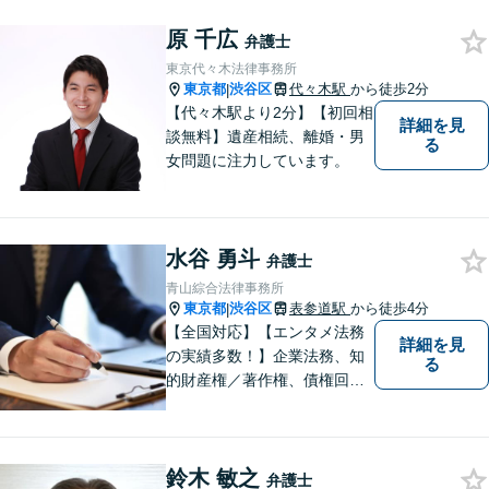
決を目指します。借金・刑事
原 千広
事件・労働トラブル・離婚問
弁護士
題などお悩みのことはぜひご
東京代々木法律事務所
相談ください。
東京都
渋谷区
代々木駅
から徒歩2分
|
【代々木駅より2分】【初回相
詳細を見
談無料】遺産相続、離婚・男
る
女問題に注力しています。
水谷 勇斗
弁護士
青山綜合法律事務所
東京都
渋谷区
表参道駅
から徒歩4分
|
【全国対応】【エンタメ法務
詳細を見
の実績多数！】企業法務、知
る
的財産権／著作権、債権回収
その他の裁判など、お困りの
際はご相談ください。WEB会
議システム導入で円滑にリー
鈴木 敏之
ガルサービスをお届けしま
弁護士