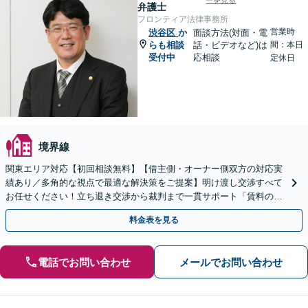
ーを見る
弁護士
フロンティア法律事務所
営業時
渋谷区
か
面談方法(対面・電
らも相談
話・ビデオなど)は
間：本日
受付中
応相談
定休日
境界線
関東エリア対応【初回相談無料】【借主側・オーナー側双方の対応実
績あり／多角的な視点で最適な解決策をご提案】明け渡し交渉すべて
お任せください！立ち退き交渉から裁判まで一貫サポート「賃料の増
額・減額の交渉も対応実績豊富」【休日・夜間相談可】
料金表を見る
電話でお問い合わせ
メールでお問い合わせ