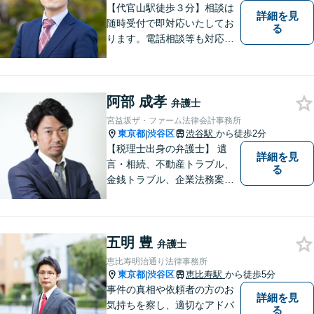
相談ください。
【代官山駅徒歩３分】相談は
詳細を見
随時受付で即対応いたしてお
る
ります。電話相談等も対応可
能です。すべてのご相談者様
の、明日の幸せのために、私
は全力を尽くします。
阿部 成孝
弁護士
宮益坂ザ・ファーム法律会計事務所
東京都
渋谷区
渋谷駅
から徒歩2分
|
【税理士出身の弁護士】 遺
詳細を見
言・相続、不動産トラブル、
る
金銭トラブル、企業法務案件
他、お金やビジネスに関わる
幅広いサービスをご提供致し
ます。税務会計から法律まで
五明 豊
を捉えたトータルサポートが
弁護士
可能です。
恵比寿明治通り法律事務所
東京都
渋谷区
恵比寿駅
から徒歩5分
|
事件の真相や依頼者の方のお
詳細を見
気持ちを察し、適切なアドバ
る