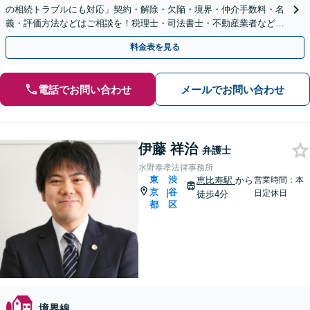
の相続トラブルにも対応」契約・解除・欠陥・境界・仲介手数料・名
義・評価方法などはご相談を！税理士・司法書士・不動産業者などと
連携対応◎【英語・韓国語対応】
料金表を見る
電話でお問い合わせ
メールでお問い合わせ
伊藤 祥治
弁護士
水野泰孝法律事務所
東
渋
恵比寿駅
から
営業時間：本
京
谷
|
日定休日
徒歩4分
都
区
境界線