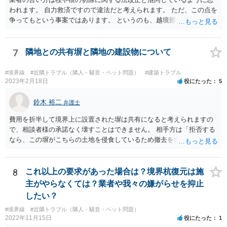
われます。 自力救済ですので違法だと考えられます。 ただ、この点を
争ってもという事案ではあります。 というのも、越境部分の解消に関
わる費用は本来ご自身が負担しなければならないものであり、相手方
業者が費用負担を求めない場合は、経済的に見て得と評価できる面が
あるからです。 売主・隣地所有者・ご自身で現場と事実関係を確認し
7
隣地との共有塀と隣地の建設物について
たうえで、売主に一定の責任を問う形になろうかと思います（ただ、
微々たるものになってしまうかと思います）
#境界線
#近隣トラブル（隣人・騒音・ペット問題）
#建築トラブル
2023年2月18日
役にたった
5
鈴木 裕二
弁護士
費用を折半して境界上に設置された塀は共有になると考えられますの
で、相談者様の承諾なく壊すことはできません。 相手方は「拒否する
なら、この塀がこちらの土地を侵食しているため撤去を求める手続き
に移る」と述べているようですが、隣地の所有者と同意のうえ設置し
ているわけですから、相談者様の同意なく塀の撤去を求めることは法
的には難しいように思われます。 また、「隣地（相談者様）の許可」
8
これ以上の要求があった場合は？境界杭復元は施
というのが何の許可を示しているのか判然としませんが、一般に、高
主がやらなくては？業者や我々の嫌がらせを抑止
層建築物の建築確認を得る際は、近隣住民と協議してその建築に関し
したい？
同意を得るよう行政指導が行われておりますので、（推測になってし
#境界線
#近隣トラブル（隣人・騒音・ペット問題）
まいますが）この同意を得ている旨虚偽の申請を行い、建築許可を得
2022年11月15日
役にたった
1
たのかもしれません。 近隣住民の同意は必須の要件ではないため、直