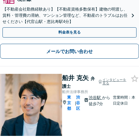
【不動産会社勤務経験あり】【不動産資格多数保有】建物の明渡し、
賃料・管理費の滞納、マンション管理など、不動産のトラブルはお任
せください【代官山駅・恵比寿駅4分】
料金表を見る
メールでお問い合わせ
船井 克矢
弁
インタビューを
見る
護士
船井法律事務所
東
渋
渋谷駅
から
営業時間：本
京
谷
|
日定休日
徒歩7分
都
区