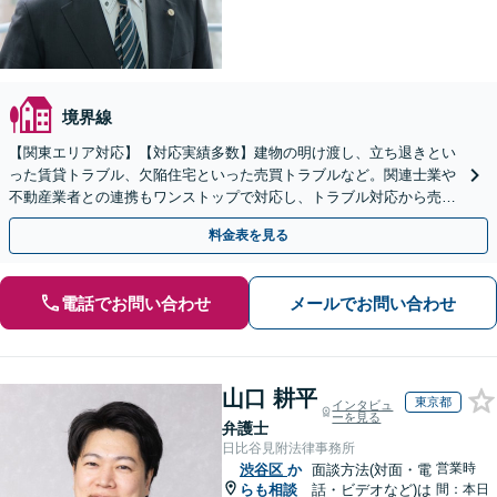
境界線
【関東エリア対応】【対応実績多数】建物の明け渡し、立ち退きとい
った賃貸トラブル、欠陥住宅といった売買トラブルなど。関連士業や
不動産業者との連携もワンストップで対応し、トラブル対応から売却
まで徹底サポート【初回相談無料】
料金表を見る
電話でお問い合わせ
メールでお問い合わせ
山口 耕平
東京都
インタビュ
ーを見る
弁護士
日比谷見附法律事務所
営業時
渋谷区
か
面談方法(対面・電
らも相談
話・ビデオなど)は
間：本日