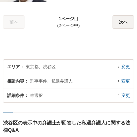
ます。刑事事件／相続問題／
離婚問題／不動産問題／労働
問題など、幅広く対応可能。
1ページ目
【当日／夜間／休日対応可
前へ
次へ
(2ページ中)
能】一人で悩まず一緒に問題
を解決しましょう。お気軽に
ご相談下さい。
エリア
東京都、渋谷区
変更
相談内容
刑事事件、私選弁護人
変更
詳細条件
未選択
変更
渋谷区の表示中の弁護士が回答した私選弁護人に関する法
律Q&A