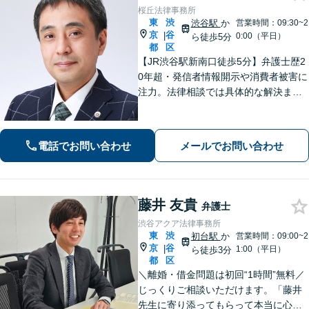
桜丘法律事務所
東
渋
渋谷駅
か
営業時間：09:30~2
京
谷
|
0:00（平日）
ら徒歩5分
都
区
【JR渋谷駅新南口徒歩5分】弁護士歴2
0年超・発信者情報開示や消費者被害に
注力。法律相談では具体的な解決まで
のイメージをわかりやすくお伝えし、
依頼者にとってベストの解決に向けて
粘り強く活動します。
電話でお問い合わせ
メールでお問い合わせ
藤井 友貴
弁護士
渋谷アクア法律事務所
東
渋
初台駅
か
営業時間：09:00~2
京
谷
|
1:00（平日）
ら徒歩3分
都
区
＼離婚・借金問題は初回“1時間”無料／
じっくりご相談いただけます。「藤井
先生に寄り添ってもらって本当に心強