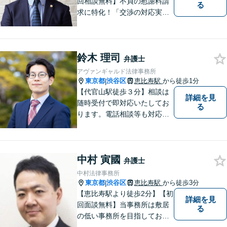
回相談無料】不貞の慰謝料請
る
求に特化！「交渉の対応実績3
00件以上」多角的な視点で依
頼者さまをサポートし、最良
の解決を目指します。相手と
鈴木 理司
の交渉を代理し、増額または
弁護士
減額に向け、粘り強く取り組
アヴァンギャルド法律事務所
みます【休日・夜間相談対
東京都
渋谷区
恵比寿駅
から徒歩1分
|
応】
【代官山駅徒歩３分】相談は
詳細を見
随時受付で即対応いたしてお
る
ります。電話相談等も対応可
能です。すべてのご相談者様
の、明日の幸せのために、私
は全力を尽くします。
中村 寅國
弁護士
中村法律事務所
東京都
渋谷区
恵比寿駅
から徒歩3分
|
【恵比寿駅より徒歩2分】【初
詳細を見
回面談無料】当事務所は敷居
る
の低い事務所を目指しており