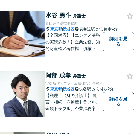
ービスの提供を目指します
水谷 勇斗
弁護士
青山綜合法律事務所
東京都
渋谷区
表参道駅
から徒歩4分
|
【全国対応】【エンタメ法務
詳細を見
の実績多数！】企業法務、知
る
的財産権／著作権、債権回収
その他の裁判など、お困りの
際はご相談ください。WEB会
議システム導入で円滑にリー
阿部 成孝
ガルサービスをお届けしま
弁護士
す。
宮益坂ザ・ファーム法律会計事務所
東京都
渋谷区
渋谷駅
から徒歩2分
|
【税理士出身の弁護士】 遺
詳細を見
言・相続、不動産トラブル、
る
金銭トラブル、企業法務案件
他、お金やビジネスに関わる
幅広いサービスをご提供致し
ます。税務会計から法律まで