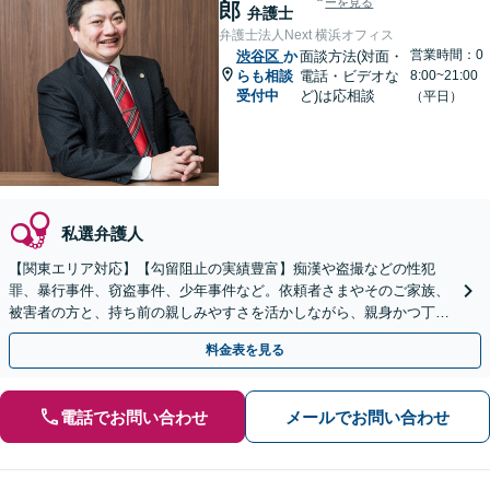
ーを見る
郎
弁護士
弁護士法人Next 横浜オフィス
営業時間：0
渋谷区
か
面談方法(対面・
らも相談
電話・ビデオな
8:00~21:00
受付中
ど)は応相談
（平日）
私選弁護人
【関東エリア対応】【勾留阻止の実績豊富】痴漢や盗撮などの性犯
罪、暴行事件、窃盗事件、少年事件など。依頼者さまやそのご家族、
被害者の方と、持ち前の親しみやすさを活かしながら、親身かつ丁寧
に向き合い、迅速な解決を目指します【初回相談無料】
料金表を見る
電話でお問い合わせ
メールでお問い合わせ