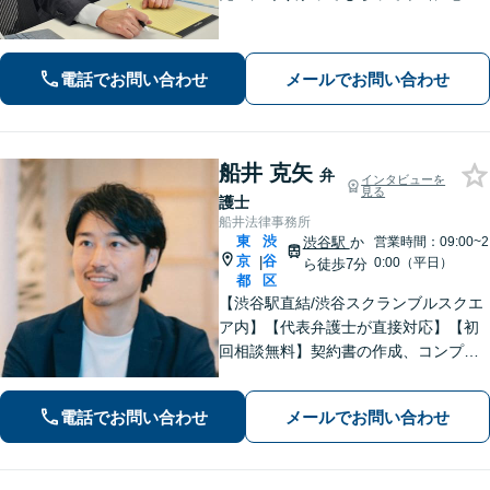
かった」といったお声も頂いていま
す。より良い未来を歩めるようお悩み
に真剣に向き合います【休日・夜間相
電話でお問い合わせ
メールでお問い合わせ
談可／完全個室】【企業法務も対応】
船井 克矢
弁
インタビューを
見る
護士
船井法律事務所
東
渋
渋谷駅
か
営業時間：09:00~2
京
谷
|
0:00（平日）
ら徒歩7分
都
区
【渋谷駅直結/渋谷スクランブルスクエ
ア内】【代表弁護士が直接対応】【初
回相談無料】契約書の作成、コンプラ
イアンス整備などの経営サポートか
ら、離婚や相続、労働トラブルなど幅
電話でお問い合わせ
メールでお問い合わせ
広く対応可能｡早期解決に向けて尽力し
ます【渋谷区周辺企業様からのご相談
歓迎】