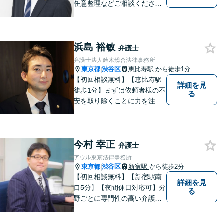
任意整理などご相談ください
【離婚問題】不貞慰謝料・財
産分与・親権など幅広く対応
できます【初回相談60分無
浜島 裕敏
料】ご相談者さまに寄り添っ
弁護士
た解決方法をご提案します！
弁護士法人鈴木総合法律事務所
東京都
渋谷区
恵比寿駅
から徒歩1分
|
【初回相談無料】【恵比寿駅
詳細を見
徒歩1分】まずは依頼者様の不
る
安を取り除くことに力を注い
でいます。スピード重視で、
法律面にとどまらない真の解
決を目指します。借金・刑事
今村 幸正
事件・労働トラブル・離婚問
弁護士
題などお悩みのことはぜひご
アウル東京法律事務所
相談ください。
東京都
渋谷区
新宿駅
から徒歩2分
|
【初回相談無料】【新宿駅南
詳細を見
口5分】【夜間休日対応可】分
る
野ごとに専門性の高い弁護士
が対応、充実したリーガルサ