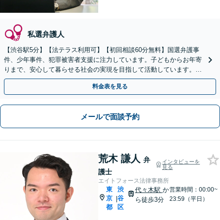
私選弁護人
【渋谷駅5分】【法テラス利用可】【初回相談60分無料】国選弁護事
件、少年事件、犯罪被害者支援に注力しています。子どもからお年寄
りまで、安心して暮らせる社会の実現を目指して活動しています。お
困りの方はぜひご相談ください。【電話・メール相談可】
料金表を見る
メールで面談予約
荒木 謙人
弁
インタビューを
見る
護士
エイトフォース法律事務所
東
渋
代々木駅
か
営業時間：00:00~
京
谷
|
23:59（平日）
ら徒歩3分
都
区