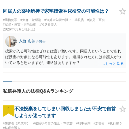
同居人の薬物所持で家宅捜索や尿検査の可能性は？
#薬物犯罪
#大麻・覚醒剤
#逮捕や勾留の阻止・準抗告
#接見・面会
#冤罪・無実・正当防衛
#私選弁護人
2026年03月14日(土)
永野 広美
弁護士
捜索が入る可能性はゼロとは言い難いです。同居人ということであれ
ば捜査の対象になる可能性もあります。逮捕された方には弁護人がつ
いていると思いますが、連絡はありますか？
私選弁護人の法律Q&Aランキング
1
不法投棄をしてしまい回収しましたが不安で自首
しようか迷ってます
#加害者（未成年）
#逮捕や勾留の阻止・準抗告
#刑事裁判
#加害者
#執行猶予
#私選弁護人