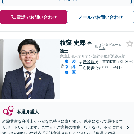
電話でお問い合わせ
メールでお問い合わせ
枝窪 史郎
弁
インタビューを
見る
護士
弁護士法人オリオン 法律事務所渋谷支部
東
渋
渋谷駅
か
営業時間：09:30~2
京
谷
|
0:00（平日）
ら徒歩2分
都
区
私選弁護人
経験豊富な弁護士が不安な気持ちに寄り添い、親身になって最後まで
サポートいたします。ご本人とご家族の橋渡し役となり、不安に寄り
添いきめ細やかに対応「示談交渉お任せください」「痴漢／盗撮／暴