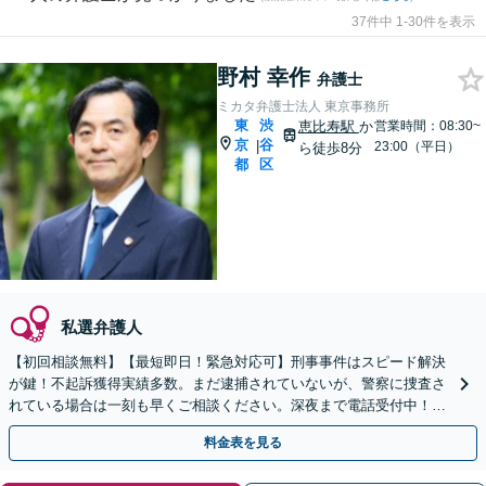
37件中 1-30件を表示
野村 幸作
弁護士
ミカタ弁護士法人 東京事務所
東
渋
恵比寿駅
か
営業時間：08:30~
京
谷
|
23:00（平日）
ら徒歩8分
都
区
私選弁護人
【初回相談無料】【最短即日！緊急対応可】刑事事件はスピード解決
が鍵！不起訴獲得実績多数。まだ逮捕されていないが、警察に捜査さ
れている場合は一刻も早くご相談ください。深夜まで電話受付中！痴
漢／盗撮／のぞき／その他性犯罪など
料金表を見る