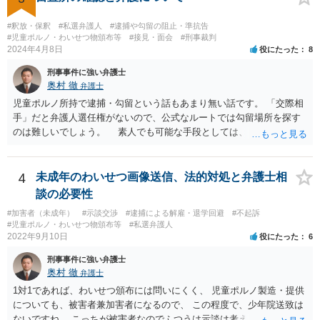
#釈放・保釈
#私選弁護人
#逮捕や勾留の阻止・準抗告
#児童ポルノ・わいせつ物頒布等
#接見・面会
#刑事裁判
2024年4月8日
役にたった
8
刑事事件に強い弁護士
奥村 徹
弁護士
児童ポルノ所持で逮捕・勾留という話もあまり無い話です。 「交際相
手」だと弁護人選任権がないので、公式なルートでは勾留場所を探す
のは難しいでしょう。 素人でも可能な手段としては、「○○県内」と
いう限定があれば、全ての留置場・拘置所に被疑者宛の「居たら返事
してください」みたいな葉書を出してみて、宛先人不在で戻って来な
かった所に絞って問い合わせるという方法があります。
4
未成年のわいせつ画像送信、法的対処と弁護士相
談の必要性
#加害者（未成年）
#示談交渉
#逮捕による解雇・退学回避
#不起訴
#児童ポルノ・わいせつ物頒布等
#私選弁護人
2022年9月10日
役にたった
6
刑事事件に強い弁護士
奥村 徹
弁護士
1対1であれば、わいせつ頒布には問いにくく、 児童ポルノ製造・提供
についても、被害者兼加害者になるので、 この程度で、少年院送致は
ないですね。 こっちが被害者なのでふつうは示談は考えません。 少年