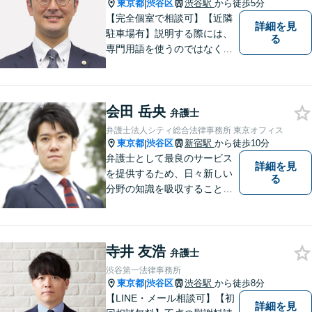
東京都
渋谷区
渋谷駅
から徒歩5分
|
【完全個室で相談可】【近隣
詳細を見
駐車場有】説明する際には、
る
専門用語を使うのではなく、
平易な言葉でお伝えするよう
に努めています。丁寧にご意
向を伺いながら最善の解決に
会田 岳央
向けて、10年以上にわたる弁
弁護士
護士活動から得た知識・経験
弁護士法人シティ総合法律事務所 東京オフィス
をフル活用して解決を目指し
東京都
渋谷区
新宿駅
から徒歩10分
|
ます。
弁護士として最良のサービス
詳細を見
を提供するため、日々新しい
る
分野の知識を吸収することを
心掛けています。
寺井 友浩
弁護士
渋谷第一法律事務所
東京都
渋谷区
渋谷駅
から徒歩8分
|
【LINE・メール相談可】【初
詳細を見