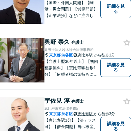
【国際・外国人問題】【離
詳細を見
婚・男女問題】【労働問題】
る
【企業法務】などに注力して
います。特に、国際関係を強
みとしています。
奥野 泰久
弁護士
弁護士法人鈴木総合法律事務所
東京都
渋谷区
恵比寿駅
から徒歩1分
|
【弁護士歴30年以上】【初回
詳細を見
相談無料】【恵比寿駅徒歩1
る
分】「依頼者様の気持ちにな
って、丁寧に」。常に新しい
情報や技術を取り入れつつ、
長年の経験を活かします。企
宇佐見 淳
業法務・借金・刑事事件・労
弁護士
働トラブル・離婚問題などお
恵比寿東京法律事務所
悩みのことはぜひご相談下さ
東京都
渋谷区
恵比寿駅
から徒歩3分
|
い。
【恵比寿駅3分】【法テラス
詳細を見
可】【借金問題】自己破産、
る