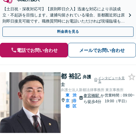
【土日祝・深夜対応可】【原則即日介入】迅速な対応により示談成
立・不起訴を目指します。逮捕勾留されている場合、首都圏近郊は原
則即日接見可能です。職務質問時にお電話いただければ現場臨場も可
能です。【初回相談無料】
料金表を見る
電話でお問い合わせ
メールでお問い合わせ
都 裕記
弁護
インタビューを見
る
士
弁護士法人新都法律事務所 東京事務所
東
渋
参宮橋駅
か
営業時間：09:00~
京
谷
|
19:00（平日）
ら徒歩4分
都
区