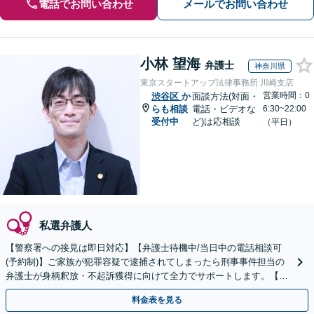
電話でお問い合わせ
メールでお問い合わせ
小林 望海
弁護士
神奈川県
東京スタートアップ法律事務所 川崎支店
営業時間：0
渋谷区
か
面談方法(対面・
らも相談
電話・ビデオな
6:30~22:00
受付中
ど)は応相談
（平日）
私選弁護人
【警察署への接見は即日対応】【弁護士待機中/当日中の電話相談可
(予約制)】ご家族が犯罪容疑で逮捕されてしまったら刑事事件担当の
弁護士が身柄釈放・不起訴獲得に向けて全力でサポートします。【毎
月100名以上の相談実績】【関東エリア全域対応】
料金表を見る