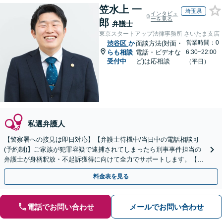
笠水上 一
埼玉県
インタビュ
ーを見る
郎
弁護士
東京スタートアップ法律事務所 さいたま支店
営業時間：0
渋谷区
か
面談方法(対面・
らも相談
電話・ビデオな
6:30~22:00
受付中
ど)は応相談
（平日）
私選弁護人
【警察署への接見は即日対応】【弁護士待機中/当日中の電話相談可
(予約制)】ご家族が犯罪容疑で逮捕されてしまったら刑事事件担当の
弁護士が身柄釈放・不起訴獲得に向けて全力でサポートします。【毎
月100名以上の相談実績】【関東エリア全域対応】
料金表を見る
電話でお問い合わせ
メールでお問い合わせ