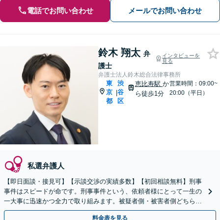
電話でお問い合わせ
メールでお問い合わせ
鈴木 翔太
弁
インタビューを
見る
護士
弁護士法人鈴木総合法律事務所
東
渋
恵比寿駅
か
営業時間：09:00~
京
谷
|
20:00（平日）
ら徒歩1分
都
区
私選弁護人
【即日面談・接見可】【示談交渉の実績多数】【初回相談無料】刑事
事件はスピードが命です。刑事事件という、依頼者様にとって一生の
一大事に迅速かつ全力で取り組みます。被疑者側・被害者側どちらの
ご相談にも親身になって応じます。まずはご連絡ください。
料金表を見る