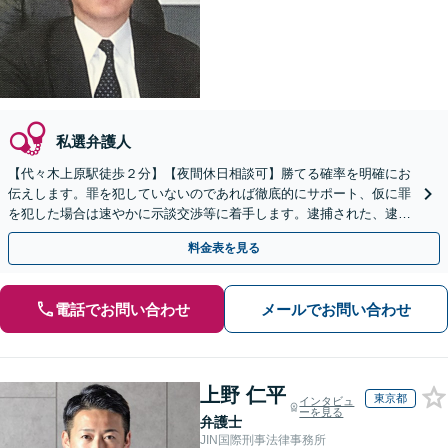
私選弁護人
【代々木上原駅徒歩２分】【夜間休日相談可】勝てる確率を明確にお
伝えします。罪を犯していないのであれば徹底的にサポート、仮に罪
を犯した場合は速やかに示談交渉等に着手します。逮捕された、逮捕
されそうという場合、速やかにご相談ください。
料金表を見る
電話でお問い合わせ
メールでお問い合わせ
上野 仁平
東京都
インタビュ
ーを見る
弁護士
JIN国際刑事法律事務所