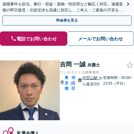
規模事件も担当。暴行・窃盗・薬物・性犯罪など幅広く対応。逮捕直
後の即日接見・示談交渉も迅速に対応し、ご本人・ご家族の不安を最
小限に抑えます。【初回相談可能】【WEB面談可能】
料金表を見る
電話でお問い合わせ
メールでお問い合わせ
吉岡 一誠
弁護士
ワンオネスト法律事務所
東
渋
代官山駅
か
営業時間：00:00~
京
谷
|
23:55（平日）
ら徒歩2分
都
区
私選弁護人