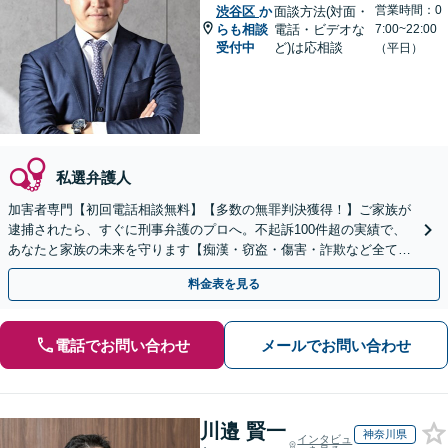
営業時間：0
渋谷区
か
面談方法(対面・
らも相談
電話・ビデオな
7:00~22:00
受付中
ど)は応相談
（平日）
私選弁護人
加害者専門【初回電話相談無料】【多数の無罪判決獲得！】ご家族が
逮捕されたら、すぐに刑事弁護のプロへ。不起訴100件超の実績で、
あなたと家族の未来を守ります【痴漢・窃盗・傷害・詐欺など全ての
刑事事件に対応しております】【English OK】
料金表を見る
電話でお問い合わせ
メールでお問い合わせ
川邉 賢一
神奈川県
インタビュ