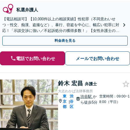
私選弁護人
【電話相談可】【10,000件以上の相談実績】性犯罪（不同意わいせ
つ・性交、痴漢、盗撮など）、暴行、窃盗を中心に、幅広い犯罪に対
応！「示談交渉に強い／不起訴処分の獲得多数！」【女性弁護士の対
応可】【休日・夜間相談可】【英語・韓国語対応】
料金表を見る
電話でお問い合わせ
メールでお問い合わせ
鈴木 宏昌
弁護士
大志わかば法律事務所
東
渋
渋谷駅
か
営業時間：09:00~1
京
谷
|
8:00（平日）
ら徒歩5分
都
区