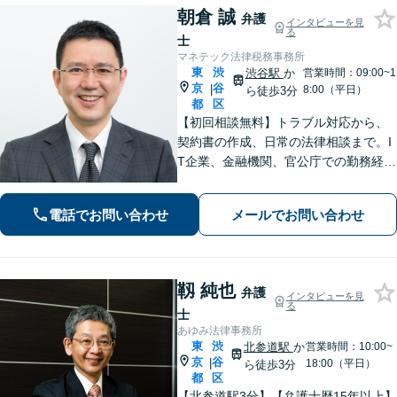
朝倉 誠
弁護
インタビューを見
る
士
マネテック法律税務事務所
東
渋
渋谷駅
か
営業時間：09:00~1
京
谷
|
8:00（平日）
ら徒歩3分
都
区
【初回相談無料】トラブル対応から、
契約書の作成、日常の法律相談まで。I
T企業、金融機関、官公庁での勤務経験
を有する弁護士が、あなたの法律問題
を解決に導きます。【電話・メール・
電話でお問い合わせ
メールでお問い合わせ
WEB面談可】【渋谷駅6分】
靱 純也
弁護
インタビューを見
る
士
あゆみ法律事務所
東
渋
北参道駅
か
営業時間：10:00~
京
谷
|
18:00（平日）
ら徒歩3分
都
区
【北参道駅3分】【弁護士歴15年以上】