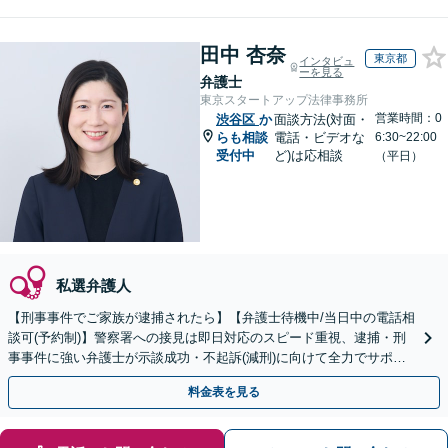
田中 杏奈
東京都
インタビュ
ーを見る
弁護士
東京スタートアップ法律事務所
営業時間：0
渋谷区
か
面談方法(対面・
らも相談
電話・ビデオな
6:30~22:00
受付中
ど)は応相談
（平日）
私選弁護人
【刑事事件でご家族が逮捕されたら】【弁護士待機中/当日中の電話相
談可(予約制)】警察署への接見は即日対応のスピード重視、逮捕・刑
事事件に強い弁護士が示談成功・不起訴(減刑)に向けて全力でサポー
トします。【加害者側の相談専門】
料金表を見る