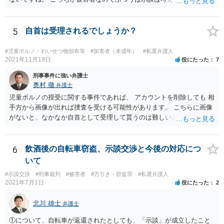
事件を扱う弁護士に相談してください。
5
自首は受理されるでしょうか？
#児童ポルノ・わいせつ物頒布等
#加害者（未成年）
#私選弁護人
2021年11月19日
役にたった
7
刑事事件に強い弁護士
奥村 徹
弁護士
児童ポルノの授受に関する事件であれば、 アカウントを削除しても 相
手方から画像が出れば捜査を受ける可能性があります。 こちらに画像
がないと、なかなか自首として受理して貰うのは難しいと思います
が、 スケッチで説明するなどして、事実関係を警察に相談しておく
と、相手方からの捜査が来たときに、逮捕の必要性が少なくなるとい
う効果が得られることがあって、実際に相手方からの捜査が及んだけ
6
飲酒後の自転車窃盗、示談交渉と今後の対応につ
れど、逮捕されなかった事例もあります。
いて
#示談交渉
#刑事裁判
#被害者
#万引き・窃盗罪
#私選弁護人
2021年7月1日
役にたった
2
北川 雄士
弁護士
①について、自転車が返還されたとしても、「示談」が成立したこと