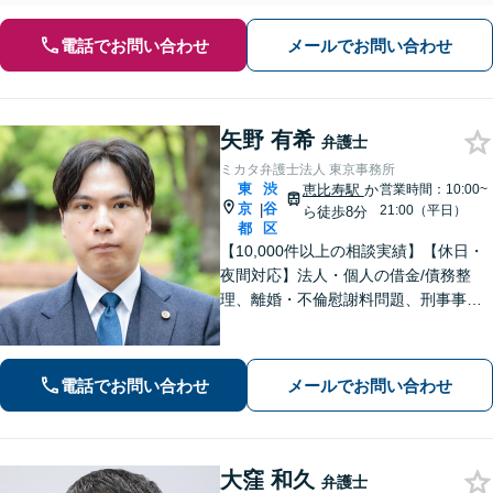
電話でお問い合わせ
メールでお問い合わせ
矢野 有希
弁護士
ミカタ弁護士法人 東京事務所
東
渋
恵比寿駅
か
営業時間：10:00~
京
谷
|
21:00（平日）
ら徒歩8分
都
区
【10,000件以上の相談実績】【休日・
夜間対応】法人・個人の借金/債務整
理、離婚・不倫慰謝料問題、刑事事
件・少年事件/企業法務ならお任せくだ
さい。365日受付で、スピーディーに対
応いたします。
電話でお問い合わせ
メールでお問い合わせ
大窪 和久
弁護士