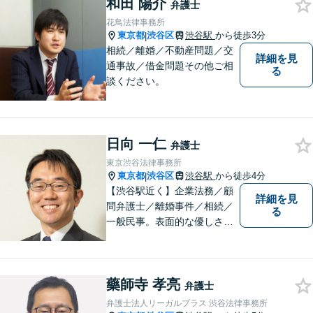
和田 陽介
を捉えたトータルサポートが
弁護士
可能です。
花鳥法律事務所
東京都
渋谷区
渋谷駅
から徒歩3分
|
相続／離婚／不動産問題／交
詳細を見
通事故／借金問題その他ご相
る
談ください。
日向 一仁
弁護士
東京渋谷法律事務所
東京都
渋谷区
渋谷駅
から徒歩4分
|
【渋谷駅近く】企業法務／顧
詳細を見
問弁護士／離婚事件／相続／
る
一般民事。表面的な優しさだ
けではなく、常に依頼者のた
めに法律の専門家として動け
る弁護士を目指して日々努力
藥師寺 孝亮
をしております。お気軽にご
弁護士
相談ください。
弁護士法人リーガルプラス 渋谷法律事務所