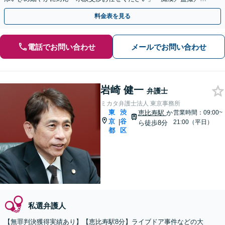
行・傷害／窃盗／薬物など解決実績多数」【完全個室対応】
料金表を見る
電話でお問い合わせ
メールでお問い合わせ
岩崎 健一
弁護士
ミカタ弁護士法人 東京事務所
東
渋
恵比寿駅
か
営業時間：09:00~
京
谷
|
21:00（平日）
ら徒歩8分
都
区
私選弁護人
【無罪判決獲得実績あり】【恵比寿駅8分】ライブドア事件などの大