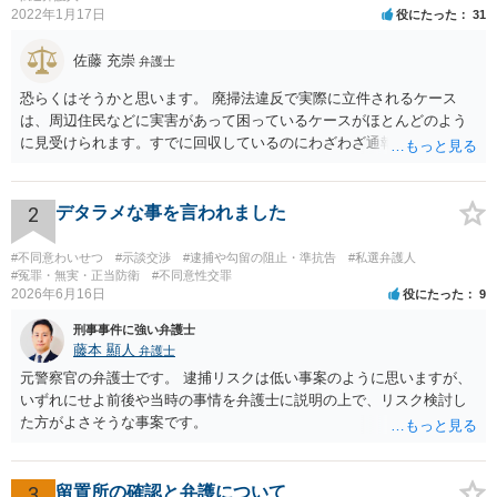
2022年1月17日
役にたった
31
佐藤 充崇
弁護士
恐らくはそうかと思います。 廃掃法違反で実際に立件されるケース
は、周辺住民などに実害があって困っているケースがほとんどのよう
に見受けられます。すでに回収しているのにわざわざ通報するのは考
えにくいです。 仮に管理者が通報したとしても、不送致または簡易送
致→審判不開始となる可能性は高いと思います。この場合は警察官か
ら注意されて終わりです。 一応、通常通り家裁送致され少年審判にな
2
デタラメな事を言われました
る可能性というのもそれなりにあります。廃掃法違反の不法投棄の罪
は条文だけ見ると重い罪なので。 ただ鑑別所に入れられることはまず
#不同意わいせつ
#示談交渉
#逮捕や勾留の阻止・準抗告
#私選弁護人
ないと思いますし、相談者の方の素行が悪いというわけでもなけれ
#冤罪・無実・正当防衛
#不同意性交罪
2026年6月16日
役にたった
9
ば、不処分で終わりになる可能性が高いと思います。少年院送致や逆
送は暴力団関係者でもないとまずないと思います。 ただどうしても心
刑事事件に強い弁護士
配というなら、弁護士に依頼して自首するという方法はあるかも知れ
藤本 顯人
弁護士
ません。反省していることが捜査機関や家裁に伝わりますので。
元警察官の弁護士です。 逮捕リスクは低い事案のように思いますが、
いずれにせよ前後や当時の事情を弁護士に説明の上で、リスク検討し
た方がよさそうな事案です。
3
留置所の確認と弁護について