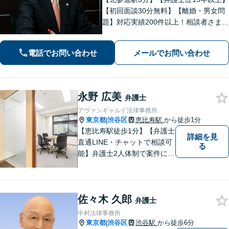
【初回面談30分無料】【離婚・男女問
題】対応実績200件以上！相談者さまが
求める本当の解決を目指します。【交
通事故】後遺障害等級非該当から高次
電話でお問い合わせ
メールでお問い合わせ
脳機能障害などの高額賠償まで解決実
績多数！
永野 広美
弁護士
アヴァンギャルド法律事務所
東京都
渋谷区
恵比寿駅
から徒歩1分
|
【恵比寿駅徒歩1分】【弁護士
詳細を見
直通LINE・チャットで相談可
る
能】弁護士2人体制で案件に取
り組み、多角的な視点から迅
速に解決に導きます。依頼者
様のお話をしっかりと伺い、
佐々木 久郎
最適な解決策を提案【年中無
弁護士
休・早朝夜間対応可能（要予
中村法律事務所
約）】
東京都
渋谷区
渋谷駅
から徒歩6分
|