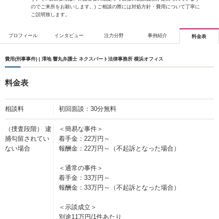
のでご来所をお願いします。) ご相談の際には対処方針・費用について丁寧に
ご説明致します。
プロフィール
インタビュー
注力分野
事例紹介
料金表
費用(刑事事件) | 澤地 響丸弁護士 ネクスパート法律事務所 横浜オフィス
料金表
相談料
初回面談：30分無料
（捜査段階） 逮
＜簡易な事件＞
捕勾留されてい
着手金：22万円～
ない場合
報酬金：22万円～（不起訴となった場合）
＜通常の事件＞
着手金：33万円～
報酬金：33万円～（不起訴となった場合）
＜示談成立＞
別途11万円/1件あたり