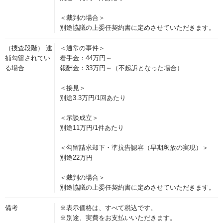
＜裁判の場合＞
別途協議の上委任契約書に定めさせていただきます。
（捜査段階） 逮
＜通常の事件＞
捕勾留されてい
着手金：44万円～
る場合
報酬金：33万円～（不起訴となった場合）
＜接見＞
別途3.3万円/1回あたり
＜示談成立＞
別途11万円/1件あたり
＜勾留請求却下・準抗告認容（早期釈放の実現）＞
別途22万円
＜裁判の場合＞
別途協議の上委任契約書に定めさせていただきます。
備考
※表示価格は、すべて税込です。
※別途、実費をお支払いいただきます。