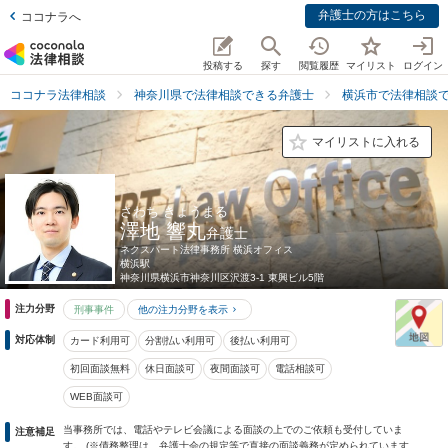
弁護士の方はこちら
ココナラへ
投稿する
探す
閲覧履歴
マイリスト
ログイン
ココナラ法律相談
神奈川県で法律相談できる弁護士
横浜市で法律相談
マイリストに入れる
さわち きょうまる
澤地 響丸
弁護士
ネクスパート法律事務所 横浜オフィス
横浜駅
神奈川県
横浜市神奈川区沢渡3-1 東興ビル5階
注力分野
刑事事件
他の注力分野を表示
対応体制
カード利用可
分割払い利用可
後払い利用可
初回面談無料
休日面談可
夜間面談可
電話相談可
WEB面談可
当事務所では、電話やテレビ会議による面談の上でのご依頼も受付していま
注意補足
す。 (※債務整理は、弁護士会の規定等で直接の面談義務が定められています