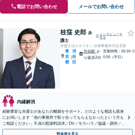
電話でお問い合わせ
メールでお問い合わせ
枝窪 史郎
弁
インタビューを
見る
護士
弁護士法人オリオン 法律事務所渋谷支部
東
渋
渋谷駅
か
営業時間：09:30~2
京
谷
|
0:00（平日）
ら徒歩2分
都
区
内縁解消
経験豊富な弁護士があなたの離婚をサポート。どのような相談も親身
にお伺いします「他の事務所で取り合ってもらえなかったという方も
ご相談ください」不貞の慰謝料請求／DV／モラハラ／協議・調停／婚
姻費用／財産分与／養育費／親権など【完全個室対応】
料金表を見る