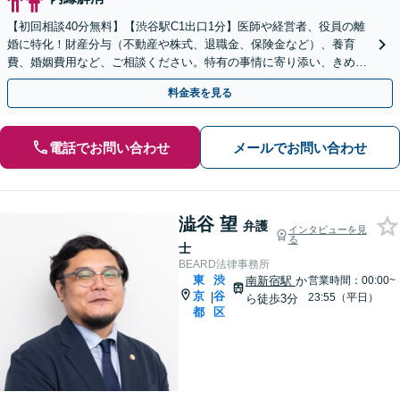
【初回相談40分無料】【渋谷駅C1出口1分】医師や経営者、役員の離
婚に特化！財産分与（不動産や株式、退職金、保険金など）、養育
費、婚姻費用など、ご相談ください。特有の事情に寄り添い、きめ細
やかにサポートします【オンライン相談可】
料金表を見る
電話でお問い合わせ
メールでお問い合わせ
澁谷 望
弁護
インタビューを見
る
士
BEARD法律事務所
東
渋
南新宿駅
か
営業時間：00:00~
京
谷
|
23:55（平日）
ら徒歩3分
都
区