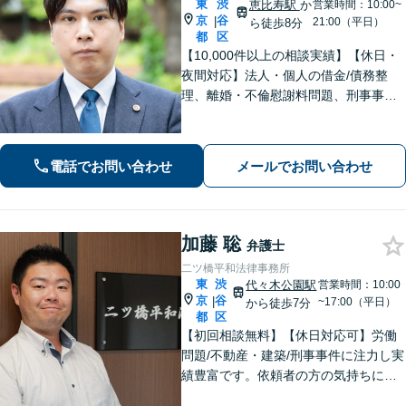
東
渋
恵比寿駅
か
営業時間：10:00~
京
谷
|
21:00（平日）
ら徒歩8分
都
区
【10,000件以上の相談実績】【休日・
夜間対応】法人・個人の借金/債務整
理、離婚・不倫慰謝料問題、刑事事
件・少年事件/企業法務ならお任せくだ
さい。365日受付で、スピーディーに対
応いたします。
電話でお問い合わせ
メールでお問い合わせ
加藤 聡
弁護士
二ツ橋平和法律事務所
東
渋
代々木公園駅
営業時間：10:00
京
谷
|
~17:00（平日）
から徒歩7分
都
区
【初回相談無料】【休日対応可】労働
問題/不動産・建築/刑事事件に注力し実
績豊富です。依頼者の方の気持ちに寄
り添い、迅速な行動で難しい問題にも