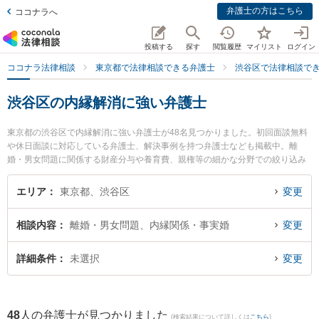
弁護士の方はこちら
ココナラへ
投稿する
探す
閲覧履歴
マイリスト
ログイン
ココナラ法律相談
東京都で法律相談できる弁護士
渋谷区で法律相談で
渋谷区の内縁解消に強い弁護士
東京都の渋谷区で内縁解消に強い弁護士が48名見つかりました。初回面談無料
や休日面談に対応している弁護士、解決事例を持つ弁護士なども掲載中。離
婚・男女問題に関係する財産分与や養育費、親権等の細かな分野での絞り込み
検索もでき便利です。特に渋谷アクア法律事務所の藤井 友貴弁護士や弁護士法
人オリオン 法律事務所渋谷支部の枝窪 史郎弁護士、清風法律事務所の神村 大
エリア
東京都、渋谷区
変更
輔弁護士のプロフィール情報や弁護士費用、強みなどが注目されています。
『渋谷区で土日や夜間に発生した内縁解消のトラブルを今すぐに弁護士に相談
相談内容
離婚・男女問題、内縁関係・事実婚
変更
したい』『内縁解消のトラブル解決の実績豊富な近くの弁護士を検索したい』
『初回相談無料で内縁解消を法律相談できる渋谷区内の弁護士に相談予約した
い』などでお困りの相談者さんにおすすめです。
詳細条件
未選択
変更
48
人の弁護士が見つかりました
(検索結果について詳しくは
こちら
)