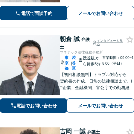
誠実に対応します。
電話で面談予約
メールでお問い合わせ
朝倉 誠
弁護
インタビューを見
る
士
マネテック法律税務事務所
東
渋
渋谷駅
か
営業時間：09:00~1
京
谷
|
8:00（平日）
ら徒歩3分
都
区
【初回相談無料】トラブル対応から、
契約書の作成、日常の法律相談まで。I
T企業、金融機関、官公庁での勤務経験
を有する弁護士が、あなたの法律問題
を解決に導きます。【電話・メール・
電話でお問い合わせ
メールでお問い合わせ
WEB面談可】【渋谷駅6分】
吉岡 一誠
弁護士