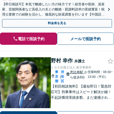
【即日相談可】本気で離婚したい方の味方です！経営者や医師、資産
家、芸能関係者など高収入の夫との離婚・慰謝料請求の実績豊富！税
理士業務での経験を活かし、徹底的な財産調査を行います【中国語対
応可】
料金表を見る
電話で面談予約
メールで面談予約
野村 幸作
弁護士
ミカタ弁護士法人 東京事務所
東
渋
恵比寿駅
か
営業時間：08:30~
京
谷
|
23:00（平日）
ら徒歩8分
都
区
【初回相談無料】【最短即日！緊急対
応可】刑事事件はスピード解決が鍵！
不起訴獲得実績多数。まだ逮捕されて
いないが、警察に捜査されている場合
は一刻も早くご相談ください。深夜ま