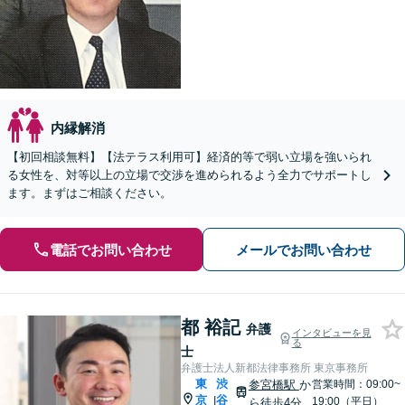
内縁解消
【初回相談無料】【法テラス利用可】経済的等で弱い立場を強いられ
る女性を、対等以上の立場で交渉を進められるよう全力でサポートし
ます。まずはご相談ください。
電話でお問い合わせ
メールでお問い合わせ
都 裕記
弁護
インタビューを見
る
士
弁護士法人新都法律事務所 東京事務所
東
渋
参宮橋駅
か
営業時間：09:00~
京
谷
|
19:00（平日）
ら徒歩4分