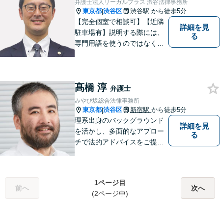
弁護士法人リーガルプラス 渋谷法律事務所
東京都
渋谷区
渋谷駅
から徒歩5分
|
【完全個室で相談可】【近隣
詳細を見
駐車場有】説明する際には、
る
専門用語を使うのではなく、
平易な言葉でお伝えするよう
に努めています。丁寧にご意
向を伺いながら最善の解決に
髙橋 淳
向けて、10年以上にわたる弁
弁護士
護士活動から得た知識・経験
みやび坂総合法律事務所
をフル活用して解決を目指し
東京都
渋谷区
新宿駅
から徒歩5分
|
ます。
理系出身のバックグラウンド
詳細を見
を活かし、多面的なアプロー
る
チで法的アドバイスをご提供
いたします
1ページ目
前へ
次へ
(2ページ中)