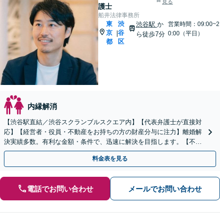
見る
護士
船井法律事務所
東
渋
渋谷駅
か
営業時間：09:00~2
京
谷
|
0:00（平日）
ら徒歩7分
都
区
内縁解消
【渋谷駅直結／渋谷スクランブルスクエア内】【代表弁護士が直接対
応】【経営者・役員・不動産をお持ちの方の財産分与に注力】離婚解
決実績多数。有利な金額・条件で、迅速に解決を目指します。【不貞
慰謝料】プライバシーに配慮し、お話をとことん伺います
料金表を見る
電話でお問い合わせ
メールでお問い合わせ