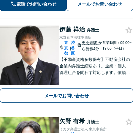
で電話受付中！【恵比寿駅8分】【休
電話でお問い合わせ
メールでお問い合わせ
日・夜間対応】
伊藤 祥治
弁護士
水野泰孝法律事務所
東
渋
恵比寿駅
か
営業時間：09:00~
京
谷
|
19:00（平日）
ら徒歩4分
都
区
【不動産資格多数保有】不動産会社の
企業内弁護士経験あり。企業・個人・
管理組合を問わず対応します。依頼者
さまにとっての最善を目指します。
【オンライン面談OK】【代官山駅4
分・恵比寿駅6分】
メールでお問い合わせ
矢野 有希
弁護士
ミカタ弁護士法人 東京事務所