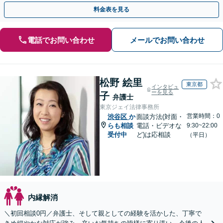
一歩を踏み出せるように全力でサポートします。
料金表を見る
電話でお問い合わせ
メールでお問い合わせ
松野 絵里
東京都
インタビュ
ーを見る
子
弁護士
東京ジェイ法律事務所
営業時間：0
渋谷区
か
面談方法(対面・
らも相談
電話・ビデオな
9:30~22:00
受付中
ど)は応相談
（平日）
内縁解消
＼初回相談0円／弁護士、そして親としての経験を活かした、丁寧で