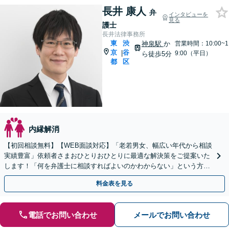
長井 康人
弁
インタビューを
見る
護士
長井法律事務所
東
渋
神泉駅
か
営業時間：10:00~1
京
谷
|
9:00（平日）
ら徒歩5分
都
区
内縁解消
【初回相談無料】【WEB面談対応】「老若男女、幅広い年代から相談
実績豊富」依頼者さまおひとりおひとりに最適な解決策をご提案いた
します！「何を弁護士に相談すればよいのかわからない」という方
も、まずはお気軽にご連絡ください【休日・夜間相談可】
料金表を見る
電話でお問い合わせ
メールでお問い合わせ