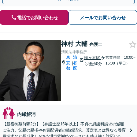
電話でお問い合わせ
メールでお問い合わせ
神村 大輔
弁護士
清風法律事務所
東
渋
幡ヶ谷駅
か
営業時間：10:00~
京
谷
|
16:00（平日）
ら徒歩0分
都
区
内縁解消
【新宿御苑前駅2分】【弁護士歴15年以上】不貞の慰謝料請求の減額
に注力。父親の親権や有責配偶者の離婚請求、算定表とは異なる養育
費請求など長期化しがちな非定型的なケースにも粘り強く対応いたし