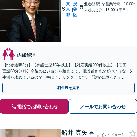
東
渋
北参道駅
か
営業時間：10:00~
京
谷
|
18:00（平日）
ら徒歩3分
都
区
内縁解消
【北参道駅3分】【弁護士歴15年以上】【対応実績200件以上】【初回
面談60分無料】今後のビジョンを踏まえて、相談者さまがどのような
生活を求めているのか丁寧にヒアリングします。「対応に困った」と
感じたら、お早めに弁護士にご相談ください
料金表を見る
電話でお問い合わせ
メールでお問い合わせ
船井 克矢
弁
インタビューを