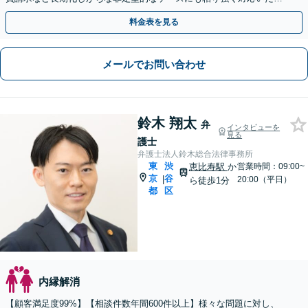
ます。【初回相談30分無料】【休日・夜間相談可】
料金表を見る
メールでお問い合わせ
鈴木 翔太
弁
インタビューを
見る
護士
弁護士法人鈴木総合法律事務所
東
渋
恵比寿駅
か
営業時間：09:00~
京
谷
|
20:00（平日）
ら徒歩1分
都
区
内縁解消
【顧客満足度99%】【相談件数年間600件以上】様々な問題に対し、