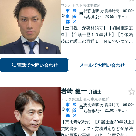
ワンオネスト法律事務所
東
渋
代官山駅
か
営業時間：00:00~
京
谷
|
23:55（平日）
ら徒歩2分
都
区
【土日祝・深夜相談可】【初回相談無
料】【弁護士歴１０年以上】【ご依頼
後は弁護士の直通ＬＩＮＥでいつでも
連絡可能】【刑事事件・不動産トラブ
ル・企業法務・男女トラブル・ナイト
ワークトラブルに注力】
電話でお問い合わせ
メールでお問い合わせ
岩崎 健一
弁護士
ミカタ弁護士法人 東京事務所
東
渋
恵比寿駅
か
営業時間：09:00~
京
谷
|
21:00（平日）
ら徒歩8分
都
区
【恵比寿駅8分】【弁護士歴20年以上】
契約書チェック・労務対応など企業法
務の豊富な実績に加え、財産分与・親