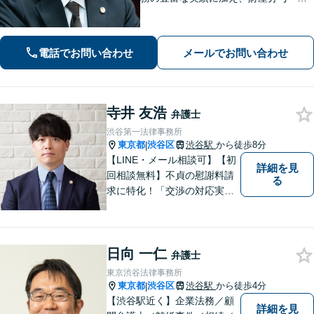
権など離婚問題のご相談も100件以上の
実績あり。法人・個人問わず、誠実に
寄り添い最適な解決を目指します。
電話でお問い合わせ
メールでお問い合わせ
【初回相談可能】【WEB面談可能】
寺井 友浩
弁護士
渋谷第一法律事務所
東京都
渋谷区
渋谷駅
から徒歩8分
|
【LINE・メール相談可】【初
詳細を見
回相談無料】不貞の慰謝料請
る
求に特化！「交渉の対応実績3
00件以上」多角的な視点で依
頼者さまをサポートし、最良
の解決を目指します。相手と
日向 一仁
の交渉を代理し、増額または
弁護士
減額に向け、粘り強く取り組
東京渋谷法律事務所
みます【休日・夜間相談対
東京都
渋谷区
渋谷駅
から徒歩4分
|
応】
【渋谷駅近く】企業法務／顧
詳細を見