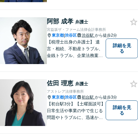
能です。すべてのご相談者様
の、明日の幸せのために、私
は全力を尽くします。
阿部 成孝
弁護士
宮益坂ザ・ファーム法律会計事務所
東京都
渋谷区
渋谷駅
から徒歩2分
|
【税理士出身の弁護士】 遺
詳細を見
言・相続、不動産トラブル、
る
金銭トラブル、企業法務案件
他、お金やビジネスに関わる
幅広いサービスをご提供致し
ます。税務会計から法律まで
佐田 理恵
を捉えたトータルサポートが
弁護士
可能です。
アストレア法律事務所
東京都
渋谷区
初台駅
から徒歩3分
|
【初台駅3分】【土曜面談可】
詳細を見
日常生活や事業の中で生じる
る
問題やトラブルに、迅速かつ
適切に対応できるよう努めて
います。 依頼者の方に安心し
て相談いただき、満足してい