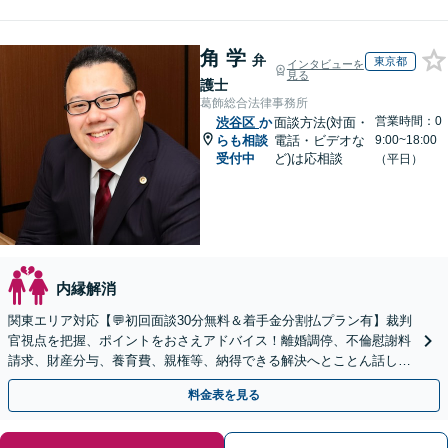
角 学
弁
東京都
インタビューを
見る
護士
葛飾総合法律事務所
営業時間：0
渋谷区
か
面談方法(対面・
らも相談
電話・ビデオな
9:00~18:00
受付中
ど)は応相談
（平日）
内縁解消
関東エリア対応【💬初回面談30分無料＆着手金分割払プラン有】裁判
官視点を把握、ポイントをおさえアドバイス！離婚調停、不倫慰謝料
請求、財産分与、養育費、親権等、納得できる解決へとことん話し合
いましょう！【著書・セミナー実績多数】子連れ相談可
料金表を見る