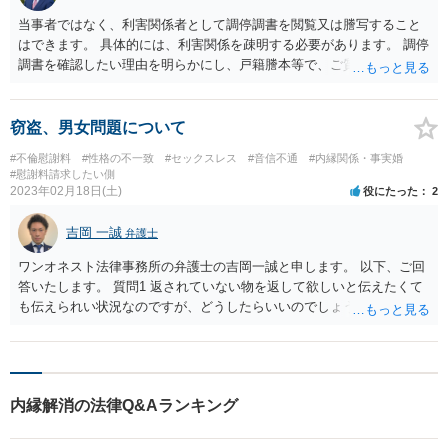
当事者ではなく、利害関係者として調停調書を閲覧又は謄写すること
はできます。 具体的には、利害関係を疎明する必要があります。 調停
調書を確認したい理由を明らかにし、戸籍謄本等で、ご質問者様とご
両親の関係を明らかにすることで足りるかと存じます。 事件番号が分
からない場合、事件特定のため多少時間は掛かりますが、調停調書の
閲覧や謄写はできるでしょう。
窃盗、男女問題について
#不倫慰謝料
#性格の不一致
#セックスレス
#音信不通
#内縁関係・事実婚
#慰謝料請求したい側
2023年02月18日(土)
役にたった
2
吉岡 一誠
弁護士
ワンオネスト法律事務所の弁護士の吉岡一誠と申します。 以下、ご回
答いたします。 質問1 返されていない物を返して欲しいと伝えたくて
も伝えられい状況なのですが、どうしたらいいのでしょうか？ →スト
ーカー行為に該当するとの非難を避けるために無難な方法としては、
正攻法で物の返還請求の裁判を起こすとか、弁護士に依頼をして弁護
士を通じて物の返還を求めるといったところでしょう。 質問2 相手は
弁護士を雇って何を依頼してるのか予測がついたりしますか？！ →依
内縁解消の法律Q&Aランキング
頼内容は分かりかねますが、考えられるのは、婚約破棄に関する慰謝
料の請求や、DV等に関する慰謝料の請求のほか、単に関係解消にあた
っての物の返還等やり取りを直接自分で行いたくないがために弁護士