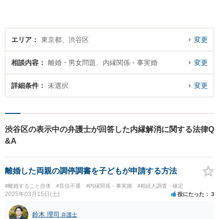
エリア
東京都、渋谷区
変更
相談内容
離婚・男女問題、内縁関係・事実婚
変更
詳細条件
未選択
変更
渋谷区の表示中の弁護士が回答した内縁解消に関する法律Q
&A
離婚した両親の調停調書を子どもが申請する方法
#離婚すること自体
#音信不通
#内縁関係・事実婚
#相続人調査・確定
2025年03月15日(土)
役にたった
3
鈴木 理司
弁護士