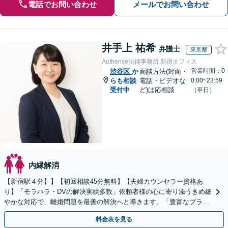
電話でお問い合わせ
メールでお問い合わせ
井手上 祐希
弁護士
東京都
Authense法律事務所 新宿オフィス
営業時間：0
渋谷区
か
面談方法(対面・
らも相談
電話・ビデオな
0:00~23:59
受付中
ど)は応相談
（平日）
内縁解消
【新宿駅４分】】【初回相談45分無料】【夫婦カウンセラー資格あ
り】「モラハラ・DVの解決実績多数」依頼者様の心に寄り添うきめ細
やかな対応で、離婚問題を最善の解決へと導きます。「豊富なプラン
で一人一人に最適なサポートを提案」【ビデオ面談可】
料金表を見る