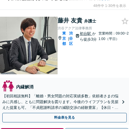
48件中 1-30件を表示
藤井 友貴
弁護士
渋谷アクア法律事務所
東
渋
初台駅
か
営業時間：09:00~2
京
谷
|
1:00（平日）
ら徒歩3分
都
区
内縁解消
【初回相談無料】「離婚・男女問題の対応実績多数」依頼者さまの悩
みに共感し、ともに問題解決を図ります。今後のライフプランを見据
えた提案も可。「不貞慰謝料請求の減額交渉の経験豊富」【休日・夜
間相談可】【完全個室相談】
料金表を見る