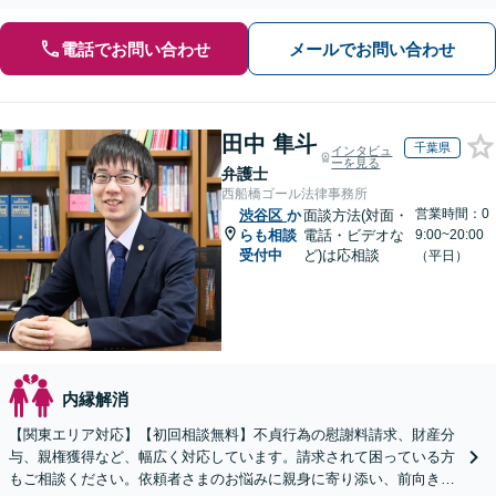
電話でお問い合わせ
メールでお問い合わせ
田中 隼斗
千葉県
インタビュ
ーを見る
弁護士
西船橋ゴール法律事務所
営業時間：0
渋谷区
か
面談方法(対面・
らも相談
電話・ビデオな
9:00~20:00
受付中
ど)は応相談
（平日）
内縁解消
【関東エリア対応】【初回相談無料】不貞行為の慰謝料請求、財産分
与、親権獲得など、幅広く対応しています。請求されて困っている方
もご相談ください。依頼者さまのお悩みに親身に寄り添い、前向きな