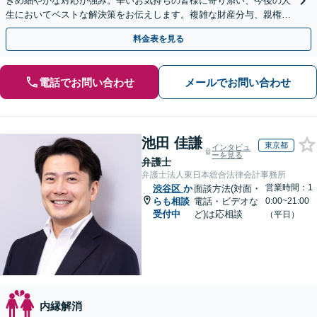
きめ細やかな対応が強み。辛いお気持ちの皆様に寄り添い、今後の人
生においてベストな解決策をお伝えします。複雑な財産分与、親権問
題、養育費の交渉、国際離婚などが得意です【日英対応◎】
料金表を見る
電話でお問い合わせ
メールでお問い合わせ
池田 佳謙
東京都
インタビュ
ーを見る
弁護士
弁護士法人東日本総合法律会計事務所
営業時間：1
渋谷区
か
面談方法(対面・
らも相談
電話・ビデオな
0:00~21:00
受付中
ど)は応相談
（平日）
内縁解消