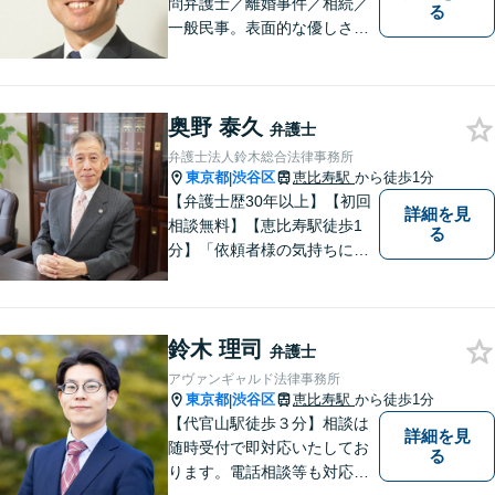
問弁護士／離婚事件／相続／
る
一般民事。表面的な優しさだ
けではなく、常に依頼者のた
めに法律の専門家として動け
る弁護士を目指して日々努力
奥野 泰久
をしております。お気軽にご
弁護士
相談ください。
弁護士法人鈴木総合法律事務所
東京都
渋谷区
恵比寿駅
から徒歩1分
|
【弁護士歴30年以上】【初回
詳細を見
相談無料】【恵比寿駅徒歩1
る
分】「依頼者様の気持ちにな
って、丁寧に」。常に新しい
情報や技術を取り入れつつ、
長年の経験を活かします。企
鈴木 理司
業法務・借金・刑事事件・労
弁護士
働トラブル・離婚問題などお
アヴァンギャルド法律事務所
悩みのことはぜひご相談下さ
東京都
渋谷区
恵比寿駅
から徒歩1分
|
い。
【代官山駅徒歩３分】相談は
詳細を見
随時受付で即対応いたしてお
る
ります。電話相談等も対応可