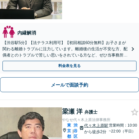
内縁解消
【渋谷駅5分】【法テラス利用可】【初回相談60分無料】お子さまが
関わる離婚トラブルに注力しています。離婚後の生活が不安な方、配
偶者とのトラブルで苦しい思いをされている方など、ぜひ当事務所に
ご相談ください。【電話・メール・Web相談可】
料金表を見る
メールで面談予約
梁瀬 洋
弁護士
やなせ代々木上原法律事務所
東
渋
代々木上原駅
営業時間：10:00
京
谷
|
~22:00（平日）
から徒歩2分
都
区