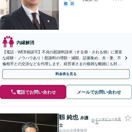
都
区
内縁解消
【電話・WEB相談可】不貞の慰謝料請求（する側・される側）に豊富
な経験・ノウハウあり！慰謝料の増額・減額、証拠集め、夫・妻、不
倫相手との交渉などを代理します。経営者さまの複雑な離婚にも対応
◎【休日相談あり】【英語・韓国語対応】
料金表を見る
電話でお問い合わせ
メールでお問い合わせ
靱 純也
弁護
インタビューを見
る
士
あゆみ法律事務所