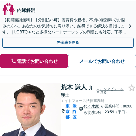
内縁解消
【初回面談無料】【分割払い可】養育費や親権、不貞の慰謝料でお悩
みの方へ。あなたのお気持ちに寄り添い、納得できる解決を目指しま
す。｜LGBTQ＋など多様なパートナーシップの問題にも対応。丁寧な
対応と細やかな配慮でサポートします。
料金表を見る
電話でお問い合わせ
メールでお問い合わせ
荒木 謙人
弁
インタビューを
見る
護士
エイトフォース法律事務所
東
渋
代々木駅
か
営業時間：00:00~
京
谷
|
23:59（平日）
ら徒歩3分
都
区