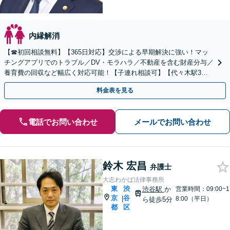
内縁解消
【☎︎初回相談無料】【365日対応】交渉による早期解決に強い！マッ
チングアプリでのトラブル／DV・モラハラ／不動産を含む財産分与／
養育費の回収など幅広く対応可能！【子連れ相談可】【代々木駅3
分】
料金表を見る
電話でお問い合わせ
メールでお問い合わせ
鈴木 宏昌
弁護士
大志わかば法律事務所
東
渋
渋谷駅
か
営業時間：09:00~1
京
谷
|
8:00（平日）
ら徒歩5分
都
区