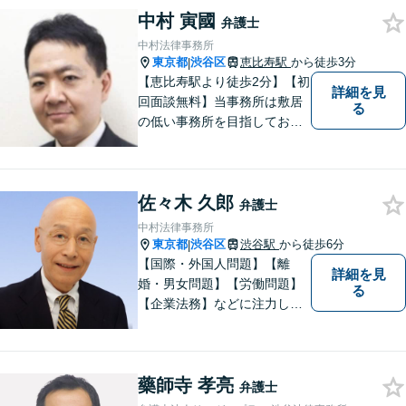
中村 寅國
ただける解決を実現すること
弁護士
が私たちの使命です。
中村法律事務所
東京都
渋谷区
恵比寿駅
から徒歩3分
|
【恵比寿駅より徒歩2分】【初
詳細を見
回面談無料】当事務所は敷居
る
の低い事務所を目指しており
ます。刑事事件／相続問題／
離婚問題／不動産問題／労働
問題など、幅広く対応可能。
佐々木 久郎
【当日／夜間／休日対応可
弁護士
能】一人で悩まず一緒に問題
中村法律事務所
を解決しましょう。お気軽に
東京都
渋谷区
渋谷駅
から徒歩6分
|
ご相談下さい。
【国際・外国人問題】【離
詳細を見
婚・男女問題】【労働問題】
る
【企業法務】などに注力して
います。特に、国際関係を強
みとしています。
藥師寺 孝亮
弁護士