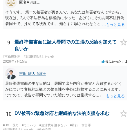
匿名A
弁護士
そうです。 第一の被害者が奥さんで、あなたは加害者なんですから。
現在は、2人で不法行為を積極的にやった、あげくにその共同不法行為
者同士で、揉めてる状況です。 知らずに騙されたならともか
く・・・。 それでも経緯を考えれば多少は、その男よりは同情できる
というだけですから。
9
最終準備書面に証人尋問での主張の反論を加えて
良いか
#不倫慰謝料
#慰謝料請求したい側
2026年7月15日
役にたった
2
吉田 雄大
弁護士
最終準備書面の主な目的は、尋問で出た内容が事実と合致するかどう
かについて客観的証拠との整合性を中心に指摘することにあります。
ですので、被告が尋問でついた嘘については指摘することが大切で
す。また、尋問でそれまで出てこなかった新しい話が出た場合でも、
事実でないとの指摘をすることも必要です。 これらの点について最終
準備書面で的確な指摘ができれば裁判所の理解も深まると思います
10
DV被害の緊急対応と継続的な法的支援を求む
が、和解のときに裁判所から開示された金額からさらに判決金額が増
えるかどうかは、裁判官の個性に依る点が大きいので、何ともいえま
#DV・暴力
#モラハラ
#生活費を渡さない
#暴行・傷害罪
せん。
#慰謝料請求したい側
#離婚協議