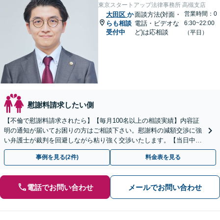
東京スタートアップ法律事務所 高槻支店
営業時間：0
大田区
か
面談方法(対面・
らも相談
電話・ビデオな
6:30~22:00
受付中
ど)は応相談
（平日）
慰謝料請求したい側
【不倫で慰謝料請求されたら】【毎月100名以上の相談実績】内容証
明の通知が届いてお困りの方はご相談下さい。慰謝料の減額交渉に強
い弁護士が裁判を回避しながら粘り強く交渉いたします。【当日中の
相談可(予約制)】【全国対応】
事例を見る(2件)
料金表を見る
電話でお問い合わせ
メールでお問い合わせ