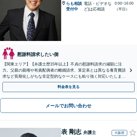
らも相談
電話・ビデオな
0:00~16:00
受付中
ど)は応相談
（平日）
慰謝料請求したい側
【関東エリア】【弁護士歴15年以上】不貞の慰謝料請求の減額に注
力。父親の親権や有責配偶者の離婚請求、算定表とは異なる養育費請
求など長期化しがちな非定型的なケースにも粘り強く対応いたしま
す。【初回相談30分無料】【休日・夜間相談可】
料金表を見る
メールでお問い合わせ
表 剛志
弁護士
大阪府