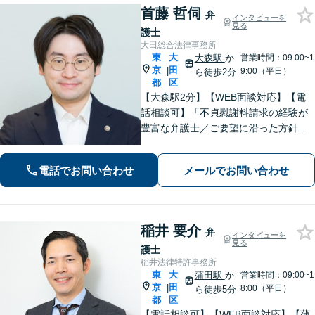
首藤 哲伺
弁
インタビューを
見る
護士
大田総合法律事務所
東
大
大森駅
か
営業時間：09:00~1
京
田
|
9:00（平日）
ら徒歩2分
都
区
【大森駅2分】【WEB面談対応】【電
話相談可】「不貞慰謝料請求の経験が
豊富な弁護士／ご要望に沿った方針を
一緒に検討します「幅広い相続案件に
対応：遺産分割協議・調停から遺留分
電話でお問い合わせ
メールでお問い合わせ
侵害請求や相続放棄の手続きまで丁寧
にサポートいたします」【完全個室対
応】
稲井 要介
弁
インタビューを
見る
護士
稲井法律特許事務所
東
大
蒲田駅
か
営業時間：09:00~1
京
田
|
8:00（平日）
ら徒歩5分
都
区
【電話相談可】【WEB面談対応】【蒲