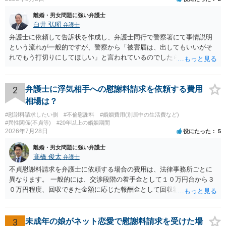
離婚・男女問題に強い弁護士
白井 弘昭
弁護士
弁護士に依頼して告訴状を作成し、弁護士同行で警察署にて事情説明
という流れが一般的ですが、警察から「被害届は、出してもいいがそ
れでもう打切りにしてほしい」と言われているのでしたら、あまり結
論は変わらないかもしれないですね。 所轄の警察を飛び越えて、直接
検察庁に訴えるのもありかもしれないですが、実際に捜査をするの
は、結局所轄だと思われますので、やはり結論は変わらないかもしれ
2
弁護士に浮気相手への慰謝料請求を依頼する費用
ないです。 一度、最寄りの「刑事に強い」とうたっている弁護士に相
相場は？
談してみてはいかがでしょうか。 以上、ご参考まで。
#慰謝料請求したい側
#不倫慰謝料
#婚姻費用(別居中の生活費など)
#異性関係(不貞等)
#20年以上の婚姻期間
2026年7月28日
役にたった
5
離婚・男女問題に強い弁護士
髙橋 俊太
弁護士
不貞慰謝料請求を弁護士に依頼する場合の費用は、法律事務所ごとに
異なります。 一般的には、交渉段階の着手金として１０万円台から３
０万円程度、回収できた金額に応じた報酬金として回収額の１０％か
ら２０％程度が設定されていることがあります。訴訟に移行する場合
には、追加着手金や日当、実費が発生することもあります。 もっと
も、証拠が十分にあるか、相手方の住所・勤務先が分かるか、慰謝料
3
未成年の娘がネット恋愛で慰謝料請求を受けた場