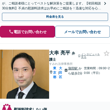
が、ご相談者様にとってベストな解決策をご提案します。【初回相談
30分無料】不貞の慰謝料請求はお早めにご相談を！迅速な対応を心が
けております。【土日祝日・夜間も対応】
料金表を見る
電話でお問い合わせ
メールでお問い合わせ
大串 亮平
弁
インタビューを
見る
護士
すみれ法律事務所
東
大
蒲田駅
か
営業時間：09:00~2
京
田
|
0:00（平日）
ら徒歩2分
都
区
慰謝料請求したい側