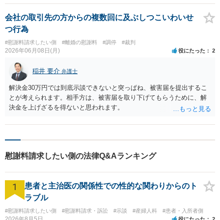
会社の取引先の方からの複数回に及ぶしつこいわいせ
つ行為
#慰謝料請求したい側
#離婚の慰謝料
#調停
#裁判
2026年06月08日(月)
役にたった
2
稲井 要介
弁護士
解決金30万円では到底示談できないと突っぱね、被害届を提出するこ
とが考えられます。相手方は、被害届を取り下げてもらうために、解
決金を上げざるを得ないと思われます。
慰謝料請求したい側の法律Q&Aランキング
1
患者と主治医の関係性での性的な関わりからのト
ラブル
#慰謝料請求したい側
#慰謝料請求・訴訟
#示談
#産婦人科
#患者・入所者側
2026年8月5日
役にたった
2