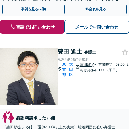
相談可(予約制)】【東京都全域対応】
事例を見る(2件)
料金表を見る
電話でお問い合わせ
メールでお問い合わせ
豊田 進士
弁護士
京浜蒲田法律事務所
東
大
蒲田駅
か
営業時間：09:00~2
京
田
|
1:00（平日）
ら徒歩3分
都
区
慰謝料請求したい側
【蒲田駅徒歩3分】【通算400件以上の実績】離婚問題に強い弁護士