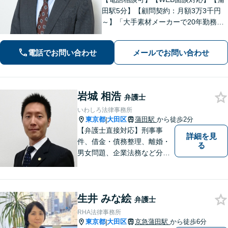
田駅5分】【顧問契約：月額3万3千円
～】「大手素材メーカーで20年勤務、
知的財産業務10年の経験」「契約書の
リーガルチェック」「債権回収：売掛
電話でお問い合わせ
メールでお問い合わせ
金や請負代金の未払い、取引先への損
害賠償請求に対応」【休日・夜間相談
可】
岩城 相浩
弁護士
いわしろ法律事務所
東京都
大田区
蒲田駅
から徒歩2分
|
【弁護士直接対応】刑事事
詳細を見
件、借金・債務整理、離婚・
る
男女問題、企業法務など分野
を問わず、ぜひご相談くださ
い。迅速できめ細やかな対応
を旨としています。
生井 みな絵
弁護士
RHA法律事務所
東京都
大田区
京急蒲田駅
から徒歩6分
|