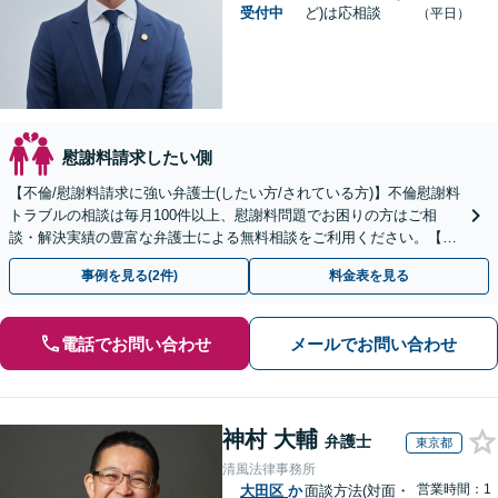
受付中
ど)は応相談
（平日）
慰謝料請求したい側
【不倫/慰謝料請求に強い弁護士(したい方/されている方)】不倫慰謝料
トラブルの相談は毎月100件以上、慰謝料問題でお困りの方はご相
談・解決実績の豊富な弁護士による無料相談をご利用ください。【不
倫相談は初回0円】【関東エリア全域対応】
事例を見る(2件)
料金表を見る
電話でお問い合わせ
メールでお問い合わせ
神村 大輔
弁護士
東京都
清風法律事務所
営業時間：1
大田区
か
面談方法(対面・