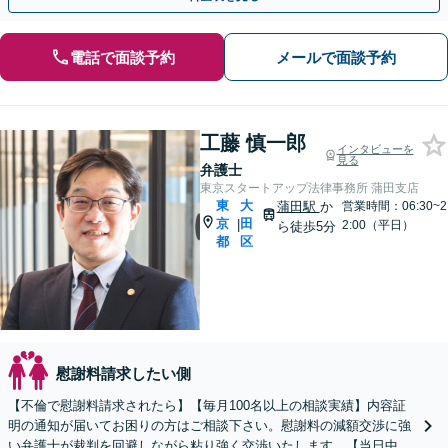
電話で面談予約
メールで面談予約
工藤 慎一郎
インタビューを
見る
弁護士
東京スタートアップ法律事務所 蒲田支店
東
大
蒲田駅
か
営業時間：06:30~2
京
田
|
2:00（平日）
ら徒歩5分
都
区
慰謝料請求したい側
【不倫で慰謝料請求されたら】【毎月100名以上の相談実績】内容証
明の通知が届いてお困りの方はご相談下さい。慰謝料の減額交渉に強
い弁護士が裁判を回避しながら粘り強く交渉いたします。【当日中の