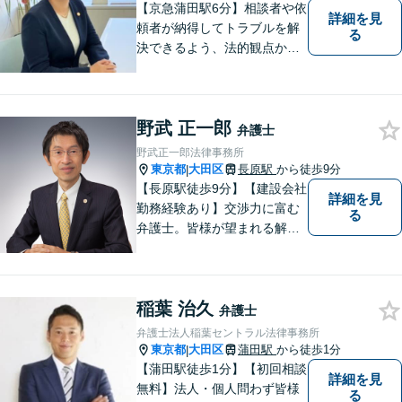
【京急蒲田駅6分】相談者や依
詳細を見
頼者が納得してトラブルを解
る
決できるよう、法的観点から
提案し、共に努力してきま
す。お客様の悩みに耳を傾
け、親しみやすさをもって最
野武 正一郎
善の解決策を共に検討したい
弁護士
と考えています。 是非お気軽
野武正一郎法律事務所
にお問合せください。
東京都
大田区
長原駅
から徒歩9分
|
【長原駅徒歩9分】【建設会社
詳細を見
勤務経験あり】交渉力に富む
る
弁護士。皆様が望まれる解決
へと尽力します。相続／遺言
書作成に注力！家族に苦労を
かけたくない方、老後が心配
稲葉 治久
な方はお気軽にお声掛けくだ
弁護士
さい。【電話・メール相談
弁護士法人稲葉セントラル法律事務所
可】
東京都
大田区
蒲田駅
から徒歩1分
|
【蒲田駅徒歩1分】【初回相談
詳細を見
無料】法人・個人問わず皆様
る