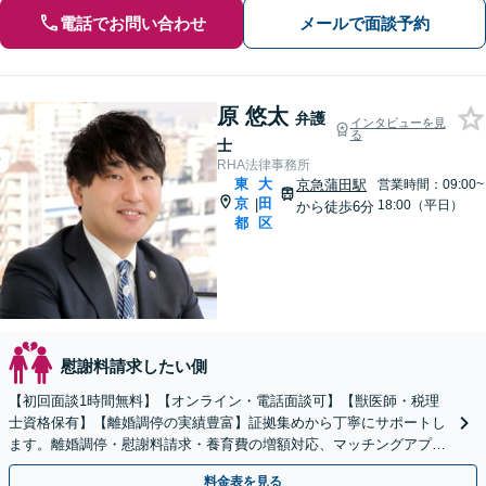
電話でお問い合わせ
メールで面談予約
原 悠太
弁護
インタビューを見
る
士
RHA法律事務所
東
大
京急蒲田駅
営業時間：09:00~
京
田
|
18:00（平日）
から徒歩6分
都
区
慰謝料請求したい側
【初回面談1時間無料】【オンライン・電話面談可】【獣医師・税理
士資格保有】【離婚調停の実績豊富】証拠集めから丁寧にサポートし
ます。離婚調停・慰謝料請求・養育費の増額対応、マッチングアプリ
上の不倫トラブルは弁護士への依頼で有利な結果に！
料金表を見る