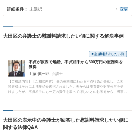
詳細条件
未選択
変更
大田区の弁護士の慰謝料請求したい側に関する解決事例
# 慰謝料請求したい側
不貞が原因で離婚。不貞相手から300万円の慰謝料を
獲得
工藤 慎一郎
弁護士
【ご相談内容】【ご相談内容】 夫の長期間にわたる不貞行為が発覚し、ご相
談者様はそれにより離婚を選択されました。夫からは養育費や財産分与を受
けましたが、不貞相手にも一定の責任を取ってほしいとのお考えから、当事
務所にご相談いただきました。 【解決の過程と結果】 まずは不貞相手の住所
を調べ、慰謝料の支払いを求める内容証明郵便を発送しました。発送の翌日
には到着が確認でき、不貞相手から反応がありました。約1ヶ月間の交渉の結
果、300万円の慰謝料を獲得することに成功しました。
大田区の表示中の弁護士が回答した慰謝料請求したい側に
関する法律Q&A