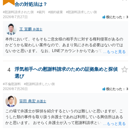
額、離婚の有無、交渉で終わるか訴訟まで見込むかによって、費用は
合の対処法は？
変わり得ます。依頼前に、交渉だけの場合、訴訟になった場合、回収
#慰謝料請求された側
#裁判
#婚約破棄
#慰謝料請求したい側
できなかった場合の費用を確認しておくとよいでしょう。 弁護士選び
2026年7月27日
役にたった
3
では、不貞慰謝料案件の経験が相応にあるか、費用体系が明確か、見
通しを過度に楽観的に言い過ぎないか、質問に具体的に答えてくれる
王 宣麟
弁護士
か、連絡方法（メール、電話、弁護士直接か事務局員を介するかな
ど）や対応スピードが合うかを確認するとよいと思います。いずれに
本件において、そもそもご息女様の相手方に対する権利侵害があるの
しましても、弁護士への相談・依頼にあたっては、証拠資料、夫と相
かどうかも疑わしい案件なので、あまり気にされる必要はないのでは
手方の関係、相手方の氏名・住所等、夫婦関係への影響、離婚予定の
ないかと思います。 なお、LINEアカウントからであっても、そこに紐
有無など事実関係をよく整理して相談されることをお勧めいたしま
づけられた電話番号の開示→携帯電話会社から氏名・住所が開示され
す。
るパターンはありえるものの、本件のような精神的損害が発生したと
明確にいえないような案件において開示がなされる可能性も低いので
4
浮気相手への慰謝料請求のための証拠集めと探偵
はないかと推察します。
選び
#不倫慰謝料
#慰謝料請求したい側
2026年7月26日
役にたった
3
笹田 典宏
弁護士
この場で弁護士が探偵を紹介するというのは難しいと思いますが、こ
うした類の事件を取り扱う弁護士であれば利用している興信所はある
かと思います。 おそらく弁護士が入って慰謝料請求という流れになる
かと思いますので、いずれにせよ一度法律相談に行かれることをお勧