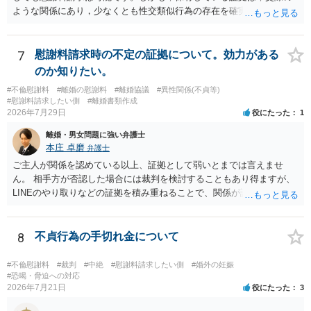
ような関係にあり，少なくとも性交類似行為の存在を確実に証明でき
るものです（裏を返せば，証拠で認められる範囲でしか認めていない
ことを窺わせるものです。）。ですから，慰謝料請求を進めることで
よいと思います。 ただ．慰謝料額については，婚姻破綻に至っていな
7
慰謝料請求時の不定の証拠について。効力がある
いとして，この点を考慮されることになるかもしれません。 ②夫との
のか知りたい。
今後のことを考えて書いてもらうか否かを検討するのがよいと思いま
#不倫慰謝料
#離婚の慰謝料
#離婚協議
#異性関係(不貞等)
す。今ある証拠以上のことを証明（証明力を強めることも含む）でき
#慰謝料請求したい側
#離婚書類作成
るのであれば，前向きに検討を進めるという考え方でもよいでしょ
2026年7月29日
役にたった
1
う。慰謝料請求としては証拠として使えることが前提であり，その価
離婚・男女問題に強い弁護士
値と夫との関係との均衡のように思います。 ③行政書士に委任をして
本庄 卓磨
弁護士
いるのであれば，どのような内容の委任なのか不明ですが，その行政
書士との協議になると思います。請求するか，訴訟にするか，その点
ご主人が関係を認めている以上、証拠として弱いとまでは言えませ
の見極めや，相手方は性交類似行為は認めているのか，それさえも否
ん。 相手方が否認した場合には裁判を検討することもあり得ますが、
定しているのかによって，考え方・進め方は変わってくると思いま
LINEのやり取りなどの証拠を積み重ねることで、関係が認定される余
す。 ④性交類似行為を認めているにもかかわらず支払を拒否するので
地は十分にあります。 ただし、手元の証拠でどこまで認定できるかは
あれば，本人（行政書士でも同じだと思います。）への対応ではあま
個別の事情によりますので、お早めに弁護士に相談されることをおす
り変わらないように思います。減額で折り合えるなら本人様の交渉で
すめします。
8
不貞行為の手切れ金について
もよいように思いますが，ゼロかどうかの観点であれば，訴訟に進む
しかなくなるようにも思います。そうしますと，お近くの弁護士に相
#不倫慰謝料
#裁判
#中絶
#慰謝料請求したい側
#婚外の妊娠
談して進めることを検討した方がよいようにも思います。
#恐喝・脅迫への対応
2026年7月21日
役にたった
3