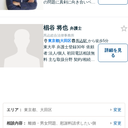
の問題に真剣に向き合いベス
トな解決策をご提案致しま
す。
椙谷 将也
弁護士
馬込総合法律事務所
東京都
大田区
馬込駅
から徒歩5分
|
東大卒 弁護士登録30年 依頼
詳細を見
者:法人/個人 初回電話相談無
る
料 主な取扱分野 契約/相続・
遺言/離婚・男女問題/労働問
題/交通事故/不動産/刑事事件
エリア
東京都、大田区
変更
相談内容
離婚・男女問題、慰謝料請求したい側
変更