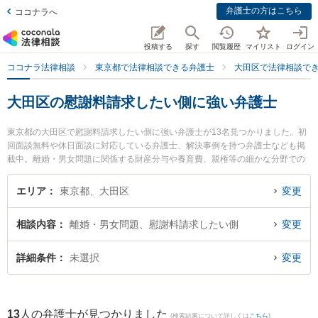
弁護士の方はこちら
ココナラへ
投稿する
探す
閲覧履歴
マイリスト
ログイン
ココナラ法律相談
東京都で法律相談できる弁護士
大田区で法律相談で
大田区の慰謝料請求したい側に強い弁護士
東京都の大田区で慰謝料請求したい側に強い弁護士が13名見つかりました。初
回面談無料や休日面談に対応している弁護士、解決事例を持つ弁護士なども掲
載中。離婚・男女問題に関係する財産分与や養育費、親権等の細かな分野での
絞り込み検索もでき便利です。特に弁護士法人心 蒲田法律事務所の堤 信一郎弁
護士やRHA法律事務所の原 悠太弁護士、東京スタートアップ法律事務所 蒲田支
エリア
東京都、大田区
変更
店の工藤 慎一郎弁護士のプロフィール情報や弁護士費用、強みなどが注目され
ています。『大田区で土日や夜間に発生した慰謝料請求したい側のトラブルを
相談内容
離婚・男女問題、慰謝料請求したい側
変更
今すぐに弁護士に相談したい』『慰謝料請求したい側のトラブル解決の実績豊
富な近くの弁護士を検索したい』『初回相談無料で慰謝料請求したい側を法律
相談できる大田区内の弁護士に相談予約したい』などでお困りの相談者さんに
詳細条件
未選択
変更
おすすめです。
13
人の弁護士が見つかりました
(検索結果について詳しくは
こちら
)