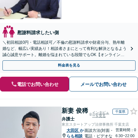
慰謝料請求したい側
＼初回相談0円・電話相談可／不倫の慰謝料請求や財産分与、熟年離
婚など、幅広い実績あり！相談者さまにとって有利な解決となるよう
誠心誠意サポート。離婚を悩まれている段階でもOK【オンライン相
談】お気軽にご相談ください【子連れ相談可】
料金表を見る
電話でお問い合わせ
メールでお問い合わせ
新妻 俊稀
千葉県
インタビュ
ーを見る
弁護士
東京スタートアップ法律事務所 千葉支店
営業時間：0
大田区
か
面談方法(対面・
らも相談
電話・ビデオな
6:30~22:00