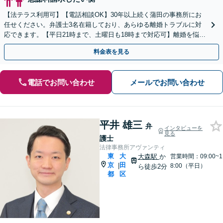
【法テラス利用可】【電話相談OK】30年以上続く蒲田の事務所にお
任せください。弁護士3名在籍しており、あらゆる離婚トラブルに対
応できます。【平日21時まで、土曜日も18時まで対応可】離婚を悩ん
でいる段階でもご相談ください
料金表を見る
電話でお問い合わせ
メールでお問い合わせ
平井 雄三
弁
インタビューを
見る
護士
法律事務所アヴァンティ
東
大
大森駅
か
営業時間：09:00~1
京
田
|
8:00（平日）
ら徒歩2分
都
区