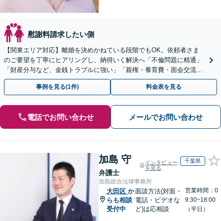
慰謝料請求したい側
【関東エリア対応】離婚を決めかねている段階でもOK。依頼者さま
のご要望を丁寧にヒアリングし、納得いく解決へ「不倫問題に精通」
「財産分与など、金銭トラブルに強い」「親権・養育費・面会交流も
お任せ」【完全個室】【子連れ相談可】【初回相談無料】
事例を見る(1件)
料金表を見る
電話でお問い合わせ
メールでお問い合わせ
加島 守
千葉県
インタビュー
を見る
弁護士
加島総合法律事務所
営業時間：0
大田区
か
面談方法(対面・
らも相談
電話・ビデオな
9:30~18:00
受付中
ど)は応相談
（平日）