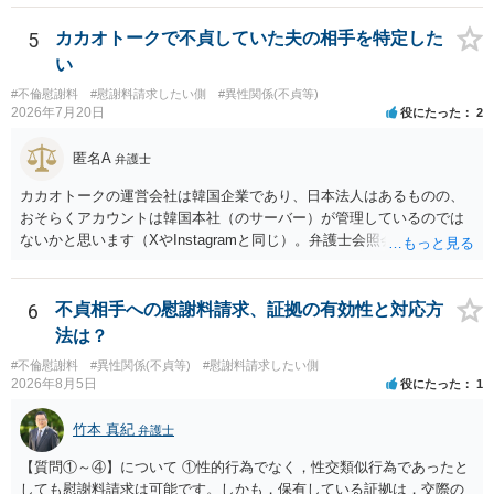
めします。
5
カカオトークで不貞していた夫の相手を特定した
い
#不倫慰謝料
#慰謝料請求したい側
#異性関係(不貞等)
2026年7月20日
役にたった
2
匿名A
弁護士
カカオトークの運営会社は韓国企業であり、日本法人はあるものの、
おそらくアカウントは韓国本社（のサーバー）が管理しているのでは
ないかと思います（XやInstagramと同じ）。弁護士会照会は日本法に
基づく制度であり、送付先は日本国内とするのが原則で、外国企業に
対する照会は基本的にできないと解されています（弁護士会によって
は例外的に認める扱いもありますが、かなり限定されているので一般
6
不貞相手への慰謝料請求、証拠の有効性と対応方
的ではないでしょう）。もし韓国本社がアカウント管理をしているな
法は？
ら、日本法人へ送っても「ウチでは管理していない」という回答にな
#不倫慰謝料
#異性関係(不貞等)
#慰謝料請求したい側
ります。 個人で直接他人のID情報の開示を求めても拒否されるでしょ
2026年8月5日
役にたった
1
う。
竹本 真紀
弁護士
【質問①～④】について ①性的行為でなく，性交類似行為であったと
しても慰謝料請求は可能です。しかも，保有している証拠は，交際の