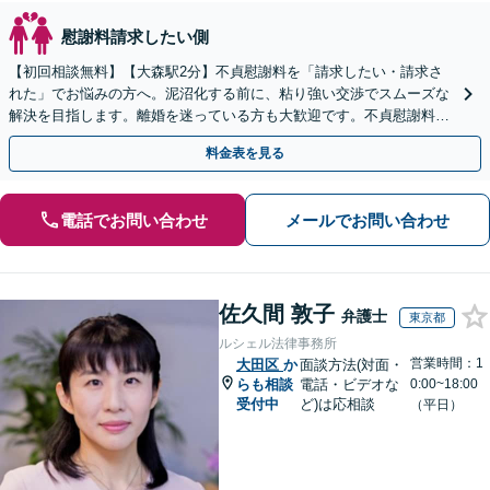
慰謝料請求したい側
【初回相談無料】【大森駅2分】不貞慰謝料を「請求したい・請求さ
れた」でお悩みの方へ。泥沼化する前に、粘り強い交渉でスムーズな
解決を目指します。離婚を迷っている方も大歓迎です。不貞慰謝料請
求に強い弁護士にお任せください！【夜間や休日相談可】
料金表を見る
電話でお問い合わせ
メールでお問い合わせ
佐久間 敦子
弁護士
東京都
ルシェル法律事務所
営業時間：1
大田区
か
面談方法(対面・
らも相談
電話・ビデオな
0:00~18:00
受付中
ど)は応相談
（平日）