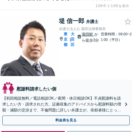
13件中 1-13件を表示
堤 信一郎
弁護士
弁護士法人心 蒲田法律事務所
東
大
蒲田駅
か
営業時間：09:00~2
京
田
|
1:00（平日）
ら徒歩3分
都
区
慰謝料請求したい側
【初回相談無料／電話相談OK／夜間・休日相談OK】不貞慰謝料を請
求したい方・請求された方。証拠収集のアドバイスから慰謝料額の増
額・減額の交渉まで、不倫問題に詳しい弁護士が、依頼者様にとって
最善の解決策をご提案いたします。
料金表を見る