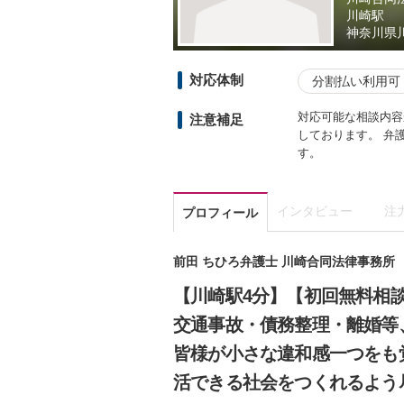
川崎駅
神奈川県
対応体制
分割払い利用可
対応可能な相談内容
注意補足
しております。 弁
す。
インタビュー
注
プロフィール
前田 ちひろ弁護士 川崎合同法律事務所
【川崎駅4分】【初回無料相
交通事故・債務整理・離婚等
皆様が小さな違和感一つをも
活できる社会をつくれるよう