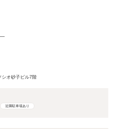
━
 ソシオ砂子ビル7階
近隣駐車場あり