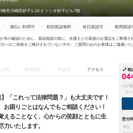
川崎市川崎区砂子1-10-2 ソシオ砂子ビル7階
後払い利用可
初回面談無料
休日面談可
夜間面談
か等の確認のために、面談相談の前に、弁護士との直接のお電話をご希望さ
護士へのご依頼をご検討されていない方や、ご質問のみのお客様はご遠慮いた
力分野
事例紹介
料金表
アクセス
電
04
※お電
えい
談】「これって法律問題？」も大丈夫です！
、お困りごとはなんでもご相談ください！
覚えることなく、心からの笑顔とともに生
受付
尽力いたします。
平日