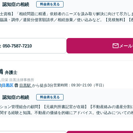
認知症の相続
料金表を見る
士資格】「相続問題に精通」依頼者のニーズを汲み取り解決に向けて尽力し
協議・調停／遺留分侵害額請求／相続放棄／使い込みなど。【見積無料】【
メール
満
弁護士
人日栄 目黒法律事務所
都
目黒区
目黒駅
から徒歩3分
営業時間：09:30~21:00（平日）
|
認知症の相続
料金表を見る
ション管理組合の顧問】【元裁判所書記官が在籍】【不動産絡みの遺産分割
関する経験と知識。不動産の価値を的確にアドバイス。使い込みについての