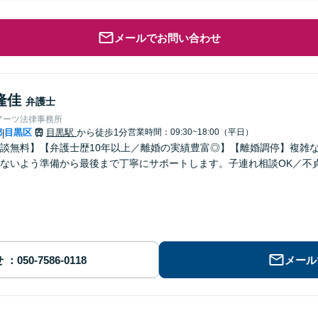
メールでお問い合わせ
隆佳
弁護士
アーツ法律事務所
都
目黒区
目黒駅
から徒歩1分
営業時間：09:30~18:00（平日）
|
談無料】【弁護士歴10年以上／離婚の実績豊富◎】【離婚調停】複雑
ないよう準備から最後まで丁寧にサポートします。子連れ相談OK／不
せ
メール