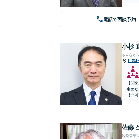
電話で面談予約
小杉 
もんなか
目黒
【関東
集めな
【弁護
佐藤 
池袋若葉