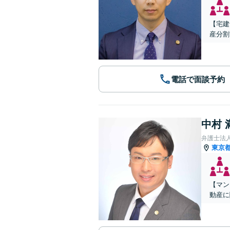
【宅建
産分割
電話で面談予約
中村 
弁護士法
東京
【マン
動産に