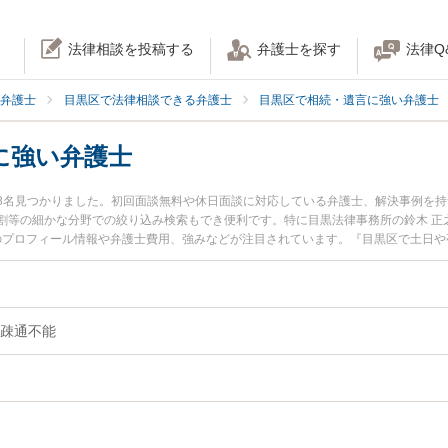
法律相談を投稿する
弁護士を探す
法律Q
弁護士
目黒区で法律相談できる弁護士
目黒区で相続・遺言に強い弁護士
に強い弁護士
8名見つかりました。初回面談無料や休日面談に対応している弁護士、解決事例を
割等の細かな分野での絞り込み検索もでき便利です。特に目黒法律事務所の鈴木 正
士のプロフィール情報や弁護士費用、強みなどが注目されています。『目黒区で土日
ラブル解決の実績豊富な近くの弁護士を検索したい』『初回相談無料で認知症の相
です。
疎通不能