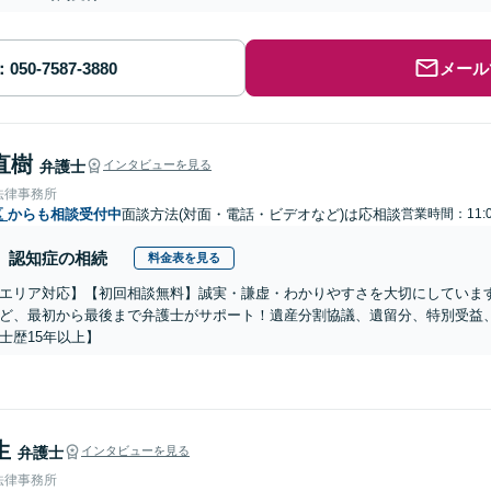
メール
直樹
弁護士
インタビューを見る
法律事務所
区
からも相談受付中
面談方法(対面・電話・ビデオなど)は応相談
営業時間：11:0
認知症の相続
料金表を見る
エリア対応】【初回相談無料】誠実・謙虚・わかりやすさを大切にしていま
ど、最初から最後まで弁護士がサポート！遺産分割協議、遺留分、特別受益
士歴15年以上】
生
弁護士
インタビューを見る
法律事務所