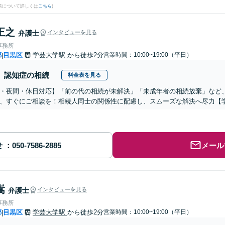
果について詳しくは
こちら
)
正之
弁護士
インタビューを見る
事務所
都
目黒区
学芸大学駅
から徒歩2分
営業時間：10:00~19:00（平日）
|
認知症の相続
料金表を見る
・夜間・休日対応】「前の代の相続が未解決」「未成年者の相続放棄」など
、すぐにご相談を！相続人同士の関係性に配慮し、スムーズな解決へ尽力【
せ
メール
嵩
弁護士
インタビューを見る
事務所
都
目黒区
学芸大学駅
から徒歩2分
営業時間：10:00~19:00（平日）
|