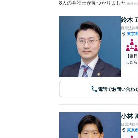
8
人の弁護士が見つかりました
(検索結
鈴木 
目黒法律
東京
【当日
ったら
電話でお問い合わ
小林 
目黒法律
東京