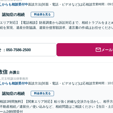
区
からも相談受付中
面談方法(対面・電話・ビデオなど)は応相談
営業時間：09:0
認知症の相続
料金表を見る
エリア対応】【電話相談】財産調査から訴訟対応まで、相続トラブルをまと
続を実現、遺産分割協議、遺留分侵害額請求、遺言書の作成はお任せくださ
せ
メール
敦信
弁護士
人児玉明謙法律事務所
区
からも相談受付中
面談方法(対面・電話・ビデオなど)は応相談
営業時間：10:0
認知症の相続
料金表を見る
相談1時間無料】【関東エリア対応】粘り強く的確な交渉力を活かし、相手
不動産相続／遺留分／使い込みなど、相続問題はご相談ください【当日・土
ール24時間受付