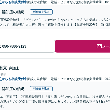
区
からも相談受付中
面談方法(対面・電話・ビデオなど)は応相談
営業時間：10:0
認知症の相続
料金表を見る
面談30分無料】「どうしたらいいか分からない」という方もお気軽にご相談
として、相談者さまに寄り添って解決を目指します【弁護士歴20年】【池袋
メー
翔太
弁護士
事務所
区
からも相談受付中
面談方法(対面・電話・ビデオなど)は応相談
営業時間：09:0
認知症の相続
料金表を見る
エリア対応】【初回相談無料】「取り返しがつかなくなる前に、泣き寝入り
の親族とのご関係も可能な限り良好になるよう、ご相談者様の正当な利益を
す。