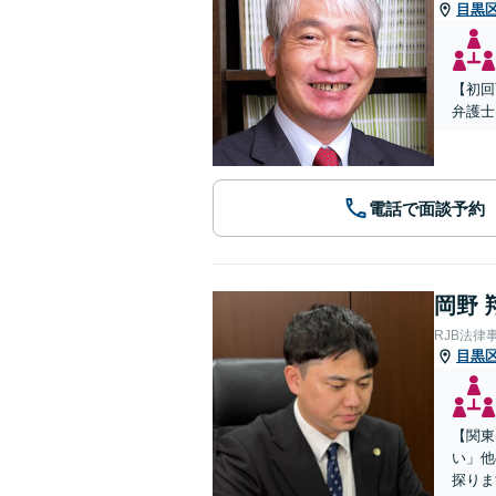
目黒
【初回
弁護士
電話で面談予約
岡野 
RJB法律
目黒
【関東
い」他
探りま