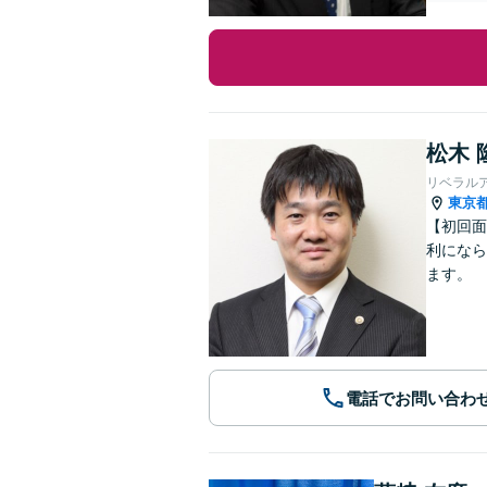
松木 
リベラル
東京
【初回面
利になら
ます。
電話でお問い合わ