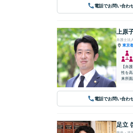
電話でお問い合わ
上原子
弁護士法
東京
【弁護
性を高
来所面
電話でお問い合わ
足立 
藤井・滝