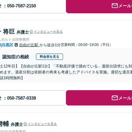
せ
メール
 将巨
弁護士
インタビューを見る
人ポルト法律事務所
都
目黒区
自由が丘駅
から徒歩1分
営業時間：09:00~19:00（平日）
|
認知症の相続
料金表を見る
士12年目】【自由が丘駅1分】「不動産評価で揉めている」遺留分請求にも
めます。遺産分割は依頼者の将来も考慮したアドバイスを実施。適切な遺言
談1時間無料】
せ
メール
啓輔
弁護士
インタビューを見る
沢綜合法律事務所