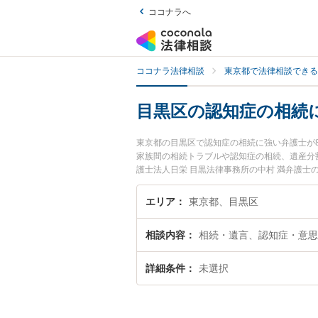
ココナラへ
ココナラ法律相談
東京都で法律相談できる
目黒区の認知症の相続
東京都の目黒区で認知症の相続に強い弁護士が
家族間の相続トラブルや認知症の相続、遺産分
護士法人日栄 目黒法律事務所の中村 満弁護
ぐに弁護士に相談したい』『認知症の相続のト
したい』などでお困りの相談者さんにおすすめ
エリア
東京都、目黒区
相談内容
相続・遺言、認知症・意思
詳細条件
未選択