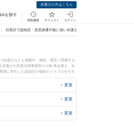
弁護士の方はこちら
&Aを探す
閲覧履歴
マイリスト
ログイン
目黒区で認知症・意思疎通不能に強い弁護士
持つ弁護士なども掲載中。相続・遺言に関係する
之弁護士や目黒法律事務所の小林 嵩弁護士、弁
や夜間に発生した認知症の相続のトラブルを今す
続を法律相談できる目黒区内の弁護士に相談予約
変更
変更
変更