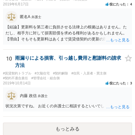
2019年6月17日
役にたった
4
匿名A
弁護士
【結論】更新料を第三者に負担させる法律上の根拠はありません。た
だし、相手方に対して損害賠償を求める権利があるかもしれません。
【理由】そもそも更新料はあくまで賃貸借契約の更新の際の手数料の
話ですので、騒音問題とは切り離して考えることになります。 さて騒
音ですが、まず「受忍限度論」という考え方がありますのでここから
説明します。 誰しも日々の生活をするにあたり、足音・洗濯機・掃除
10
雨漏りによる損害、引っ越し費用と慰謝料の請求
機・風呂の水音など音を発生させるのはお互い様ですので、音に敏感
方法
な人であっても一定のレベルの音までは甘受しなければなりません。
#賃貸契約トラブル
#欠陥住宅
#契約解除
#住民・入居者・買主側
そして、もし騒音が「一般人基準」で我慢できないレベルの音を継続
#契約不適合責任
#管理会社・組合側
的に出している場合は、慰謝料を支払う義務が生じることになりま
2019年10月14日
役にたった
3
す。 ただし、個人の印象で「騒音が大きい」と言っても取り合っては
もらえないので（逆にクレーマー扱いの憂き目に遭います）、最寄り
内藤 政信
弁護士
の自治体に相談して騒音の測定器を貸してもらうなど、客観的な証拠
を集めるところから始めましょう。 そこまでする精神的な余裕がない
状況次第ですね。 お近くの弁護士に相談するといいでしょう。
方は、端的に静かな場所に引っ越すことをお勧めします。
もっとみる