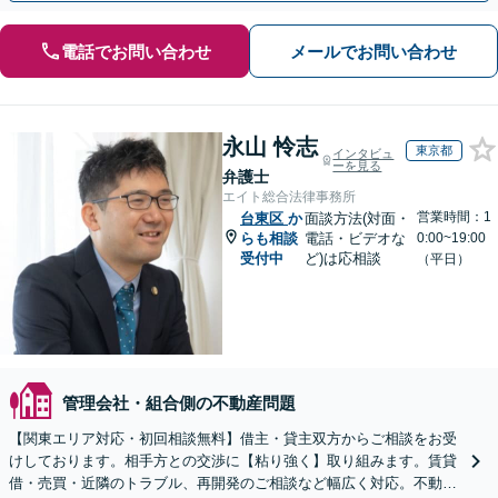
電話でお問い合わせ
メールでお問い合わせ
永山 怜志
東京都
インタビュ
ーを見る
弁護士
エイト総合法律事務所
営業時間：1
台東区
か
面談方法(対面・
らも相談
電話・ビデオな
0:00~19:00
受付中
ど)は応相談
（平日）
管理会社・組合側の不動産問題
【関東エリア対応・初回相談無料】借主・貸主双方からご相談をお受
けしております。相手方との交渉に【粘り強く】取り組みます。賃貸
借・売買・近隣のトラブル、再開発のご相談など幅広く対応。不動産