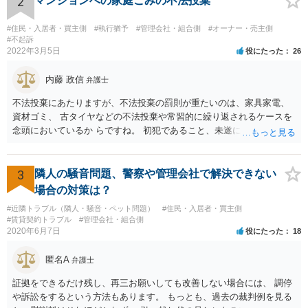
2
マンションへの家庭ごみの不法投棄
#住民・入居者・買主側
#執行猶予
#管理会社・組合側
#オーナー・売主側
#不起訴
2022年3月5日
役にたった
26
内藤 政信
弁護士
不法投棄にあたりますが、不法投棄の罰則が重たいのは、家具家電、
資材ゴミ、 古タイヤなどの不法投棄や常習的に繰り返されるケースを
念頭においているか らですね。 初犯であること、未遂に終わっている
ことから、かりに通報され、事情聴取が あったとしても、起訴される
ことはないでしょう。 様子見でいいでしょう。
3
隣人の騒音問題、警察や管理会社で解決できない
場合の対策は？
#近隣トラブル（隣人・騒音・ペット問題）
#住民・入居者・買主側
#賃貸契約トラブル
#管理会社・組合側
2020年6月7日
役にたった
18
匿名A
弁護士
証拠をできるだけ残し、再三お願いしても改善しない場合には、 調停
や訴訟をするという方法もあります。 もっとも、過去の裁判例を見る