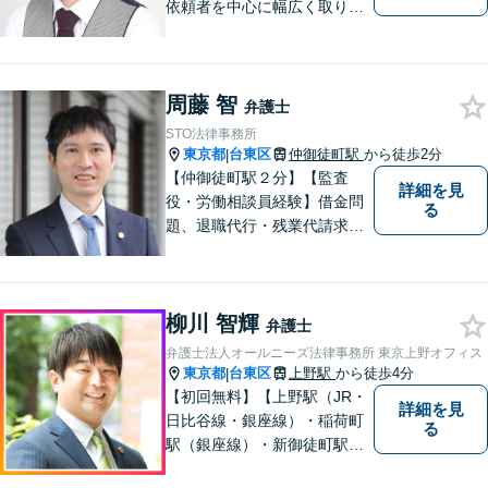
依頼者を中心に幅広く取り扱
ってきました。最善の解決方
法を一緒に考えさせて頂きま
す。
周藤 智
弁護士
STO法律事務所
東京都
台東区
仲御徒町駅
から徒歩2分
|
【仲御徒町駅２分】【監査
詳細を見
役・労働相談員経験】借金問
る
題、退職代行・残業代請求、
解雇の労働問題／ベンチャ
ー・中小企業支援、契約トラ
ブル、企業の労務管理・労使
柳川 智輝
トラブルでお困りの際はご相
弁護士
談ください。それぞれに最適
弁護士法人オールニーズ法律事務所 東京上野オフィス
な「オーダーメイドの解決
東京都
台東区
上野駅
から徒歩4分
|
策」を！
【初回無料】【上野駅（JR・
詳細を見
日比谷線・銀座線）・稲荷町
る
駅（銀座線）・新御徒町駅
（つくばエクスプレス・大江