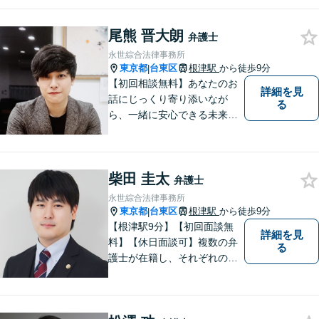
戸線）】離婚／相続／交通事
故など解決実績多数。依頼者
尾熊 晋大朗
様に寄り添い、意志を尊重し
弁護士
つつ、冷静的確なアドバイス
永世綜合法律事務所
で納得できる解決を目指しま
東京都
台東区
根津駅
から徒歩9分
|
す【夜間対応可】
【初回相談無料】あなたのお
詳細を見
話にじっくり寄り添いなが
る
ら、一緒に安心できる未来を
目指します。どんなに小さな
お悩みでも気軽にご相談いた
だける「安心して頼れる弁護
柴田 圭太
士」を目指しています。休日
弁護士
や夜間相談も柔軟に対応【根
永世綜合法律事務所
津駅9分】
東京都
台東区
根津駅
から徒歩9分
|
【根津駅9分】【初回面談無
詳細を見
料】【休日面談可】複数の弁
る
護士が在籍し、それぞれの知
見と経験を活かして、多様な
課題に取り組んでいます。 士
業や政治関係者との連携によ