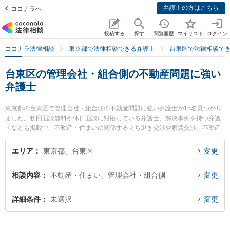
弁護士の方はこちら
ココナラへ
投稿する
探す
閲覧履歴
マイリスト
ログイン
ココナラ法律相談
東京都で法律相談できる弁護士
台東区で法律相談で
台東区の管理会社・組合側の不動産問題に強い
弁護士
東京都の台東区で管理会社・組合側の不動産問題に強い弁護士が15名見つかり
ました。初回面談無料や休日面談に対応している弁護士、解決事例を持つ弁護
士なども掲載中。不動産・住まいに関係する立ち退き交渉や家賃交渉、不動産
契約解除等の細かな分野での絞り込み検索もでき便利です。特にKBM法律事務
所の宮本 健太弁護士や弁護士法人越野・髙本法律事務所の髙本 紗斗美弁護士、
エリア
東京都、台東区
変更
台東総合法律事務所の谷貝 知紀弁護士のプロフィール情報や弁護士費用、強み
などが注目されています。『台東区で土日や夜間に発生した管理会社・組合側
相談内容
不動産・住まい、管理会社・組合側
変更
の不動産問題のトラブルを今すぐに弁護士に相談したい』『管理会社・組合側
の不動産問題のトラブル解決の実績豊富な近くの弁護士を検索したい』『初回
相談無料で管理会社・組合側の不動産問題を法律相談できる台東区内の弁護士
詳細条件
未選択
変更
に相談予約したい』などでお困りの相談者さんにおすすめです。