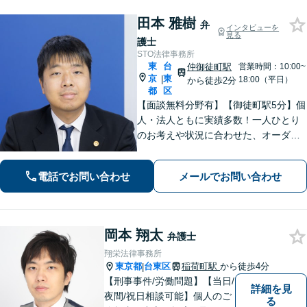
田本 雅樹
弁
インタビューを
見る
護士
STO法律事務所
東
台
仲御徒町駅
営業時間：10:00~
京
東
|
18:00（平日）
から徒歩2分
都
区
【面談無料分野有】【御徒町駅5分】個
人・法人ともに実績多数！一人ひとり
のお考えや状況に合わせた、オーダー
メイドの解決をご提案します。相談〜
解決まで弁護士が全て対応します【休
電話でお問い合わせ
メールでお問い合わせ
日・夜間面談可】【完全個室｜プライ
バシーに配慮】【電話・メールでの受
付可】
岡本 翔太
弁護士
翔栄法律事務所
東京都
台東区
稲荷町駅
から徒歩4分
|
【刑事事件/労働問題】【当日/
詳細を見
夜間/祝日相談可能】個人のご
る