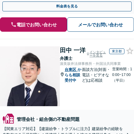
問題は複雑化しやすいためお早めに弁護士にご相談ください
料金表を見る
電話でお問い合わせ
メールでお問い合わせ
田中 一洋
東京都
インタビュ
ーを見る
弁護士
渥美坂井法律事務所・外国法共同事業
営業時間：1
台東区
か
面談方法(対面・
らも相談
電話・ビデオな
0:00~17:00
受付中
ど)は応相談
（平日）
管理会社・組合側の不動産問題
【関東エリア対応】【建築紛争・トラブルに注力】建築紛争の経験を