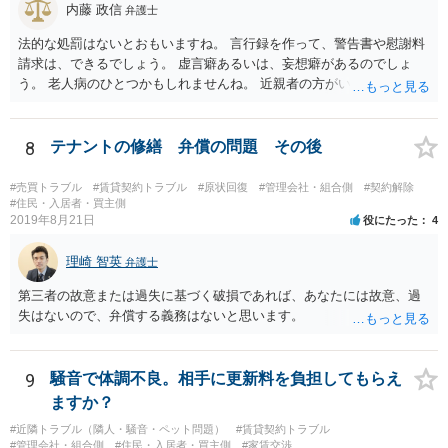
内藤 政信
弁護士
法的な処罰はないとおもいますね。 言行録を作って、警告書や慰謝料
請求は、できるでしょう。 虚言癖あるいは、妄想癖があるのでしょ
う。 老人病のひとつかもしれませんね。 近親者の方がいれば、話を通
してみるのもありでしょう。
8
テナントの修繕 弁償の問題 その後
#売買トラブル
#賃貸契約トラブル
#原状回復
#管理会社・組合側
#契約解除
#住民・入居者・買主側
2019年8月21日
役にたった
4
理崎 智英
弁護士
第三者の故意または過失に基づく破損であれば、あなたには故意、過
失はないので、弁償する義務はないと思います。
9
騒音で体調不良。相手に更新料を負担してもらえ
ますか？
#近隣トラブル（隣人・騒音・ペット問題）
#賃貸契約トラブル
#管理会社・組合側
#住民・入居者・買主側
#家賃交渉