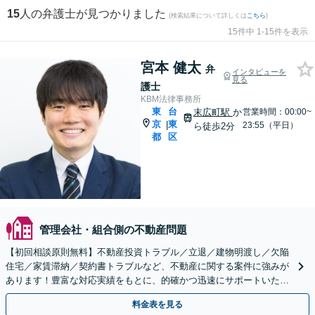
15
人の弁護士が見つかりました
(検索結果について詳しくは
こちら
)
15件中 1-15件を表示
宮本 健太
弁
インタビューを
見る
護士
KBM法律事務所
東
台
末広町駅
か
営業時間：00:00~
京
東
|
23:55（平日）
ら徒歩2分
都
区
管理会社・組合側の不動産問題
【初回相談原則無料】不動産投資トラブル／立退／建物明渡し／欠陥
住宅／家賃滞納／契約書トラブルなど、不動産に関する案件に強みが
あります！豊富な対応実績をもとに、的確かつ迅速にサポートいたし
ます。【即日面談可】
料金表を見る