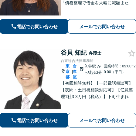
「債務整理で借金を大幅に減額または
免除」相談者さまにとってベストな債
務整理をご提案！「交通事故：依頼者
さまに代わって全力で交渉し、賠償金
電話でお問い合わせ
メールでお問い合わせ
アップを目指します！」【休日・夜間
相談可】
谷貝 知紀
弁護士
台東総合法律事務所
東
台
入谷駅
か
営業時間：09:00~2
京
東
|
0:00（平日）
ら徒歩3分
都
区
【初回相談無料】【一部電話相談可】
【夜間・土日祝相談対応可】【任意整
理1社3.3万円（税込）】下町生まれ下
町育ちの弁護士です。相談者様ととも
に悩み考え、最善の解決策をご提案し
ます。
電話でお問い合わせ
メールでお問い合わせ