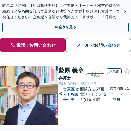
関東エリア対応【初回相談無料】【借主側・オーナー側双方の対応実
績あり／多角的な視点で最適な解決策をご提案】明け渡し交渉すべて
お任せください！立ち退き交渉から裁判まで一貫サポート「賃料の増
額・減額の交渉も対応実績豊富」【休日・夜間相談可】
料金表を見る
電話でお問い合わせ
メールでお問い合わせ
藍原 義章
東京都
インタビュ
ーを見る
弁護士
あけぼの綜合法律事務所
営業時間：1
台東区
か
面談方法(対面・
らも相談
電話・ビデオな
0:00~17:00
受付中
ど)は応相談
（平日）