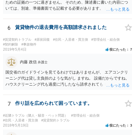
ための証拠の一つに過ぎません。 そのため、陳述書に書いた内容につ
いては、別途、準備書面でも記載する必要があります。 裁判所は弁論
の全趣旨から、主張書面で主張していない事実についても認定する場
合もありますが、 基本的には、主張書面で主張する必要があるという
ことになります。
6
賃貸物件の退去費用を高額請求されました
#賃貸契約トラブル
#原状回復
#住民・入居者・買主側
#管理会社・組合側
#契約解除
#事故物件
2019年5月4日
役にたった
7
内藤 政信
弁護士
国交省のガイドラインを見てるわけではありませんが、 エアコンクリ
ーニング代は貸し主負担のような気がし ますね。 設備だからですね。
ハウスクリーニング代も過度に汚したなら請求されても 仕方ないでし
ょうが、生活上の通常の汚れならば、貸し主 負担だと思いますね。 次
の借主のための清掃だと思いますね。 ほっといて争ってみたらいいで
しょう。
7
作り話を広められて困っています。
#近隣トラブル（隣人・騒音・ペット問題）
#管理会社・組合側
#住民・入居者・買主側
#賃貸契約トラブル
2018年5月19日
役にたった
3