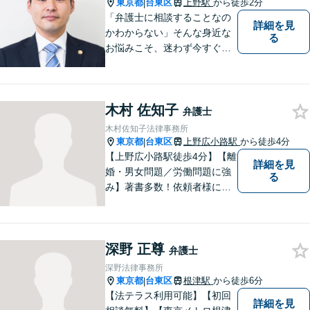
も、お気軽にご相談くださ
東京都
台東区
上野駅
から徒歩2分
|
い。
「弁護士に相談することなの
詳細を見
かわからない」そんな身近な
る
お悩みこそ、迷わず今すぐご
相談ください。
木村 佐知子
弁護士
木村佐知子法律事務所
東京都
台東区
上野広小路駅
から徒歩4分
|
【上野広小路駅徒歩4分】【離
詳細を見
婚・男女問題／労働問題に強
る
み】著書多数！依頼者様に寄
り添い、きめ細やかな法的サ
ービスをご提供します。敷居
低くご相談いただけますの
深野 正尊
で、お気軽にお声がけくださ
弁護士
い。1つ1つの問題に真摯に向
深野法律事務所
き合ってまいります。
東京都
台東区
根津駅
から徒歩6分
|
【法テラス利用可能】【初回
詳細を見