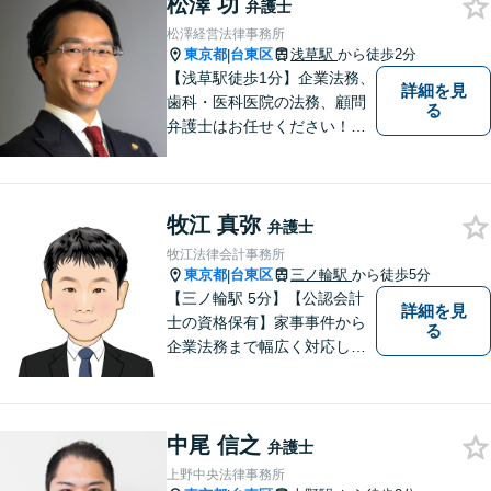
松澤 功
り、柔軟かつ現実的な対応を
弁護士
可能にしています。
松澤経営法律事務所
東京都
台東区
浅草駅
から徒歩2分
|
【浅草駅徒歩1分】企業法務、
詳細を見
歯科・医科医院の法務、顧問
る
弁護士はお任せください！労
務問題・患者クレーム・企業
法務も対応【電話・メール相
談OK】【休日・夜間面談可】
牧江 真弥
弁護士
牧江法律会計事務所
東京都
台東区
三ノ輪駅
から徒歩5分
|
【三ノ輪駅 5分】【公認会計
詳細を見
士の資格保有】家事事件から
る
企業法務まで幅広く対応して
います。弁護士資格の他に公
認会計士の資格も取得してい
るため、財務・法務の両側面
中尾 信之
からサポート可能です。まず
弁護士
は話を聞いてみたいという方
上野中央法律事務所