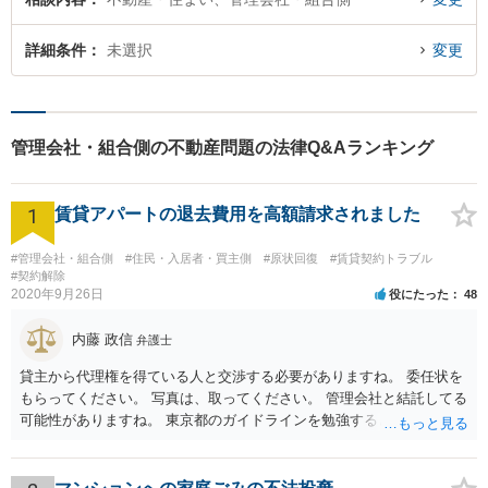
詳細条件
未選択
変更
管理会社・組合側の不動産問題の法律Q&Aランキング
1
賃貸アパートの退去費用を高額請求されました
#管理会社・組合側
#住民・入居者・買主側
#原状回復
#賃貸契約トラブル
#契約解除
2020年9月26日
役にたった
48
内藤 政信
弁護士
貸主から代理権を得ている人と交渉する必要がありますね。 委任状を
もらってください。 写真は、取ってください。 管理会社と結託してる
可能性がありますね。 東京都のガイドラインを勉強するといいでしょ
う。 払わずに、調停を申し立てるといいでしょう。