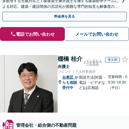
多数有する元裁判官と１級建築士兼弁護士を擁する建築紛争チームに
よる対応。建築・建設関係の言語化が困難な専門的知見も解像度の高
い主張・立証に転換し、複雑な建築紛争を決着へ導きます
料金表を見る
電話でお問い合わせ
メールでお問い合わせ
棚橋 桂介
東京都
インタビュ
ーを見る
弁護士
フロンティア法律事務所
営業時間：0
台東区
か
面談方法(対面・
らも相談
電話・ビデオな
9:30~18:30
受付中
ど)は応相談
（平日）
管理会社・組合側の不動産問題