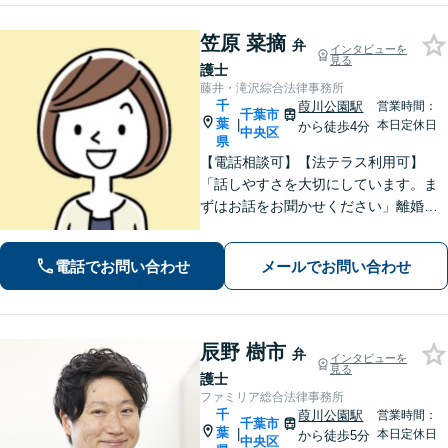
笠原 菜摘
弁
インタビューを
見る
護士
藤井・滝沢綜合法律事務所
千
葭川公園駅
営業時間：
千葉市
葉
|
本日定休日
から徒歩4分
中央区
県
【電話相談可】【法テラス利用可】
「話しやすさを大切にしています。ま
ずはお話をお聞かせください」離婚男
女問題／労働問題／借金問題／刑事事
件／相続紛争など、幅広いご相談に対
電話でお問い合わせ
メールでお問い合わせ
応が可能です。【夜間・休日面談可】
【葭川公園駅5分】
辰野 樹市
弁
インタビューを
見る
護士
ファミリア総合法律事務所
千
葭川公園駅
営業時間：
千葉市
葉
|
本日定休日
から徒歩5分
中央区