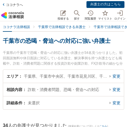
弁護士の方はこちら
ココナラへ
投稿する
探す
閲覧履歴
マイリスト
ログイン
ココナラ法律相談
千葉県で法律相談できる弁護士
千葉市で法律相談で
千葉市の恐喝・脅迫への対応に強い弁護士
千葉県の千葉市で恐喝・脅迫への対応に強い弁護士が34名見つかりました。初
回面談無料や休日面談に対応している弁護士、解決事例を持つ弁護士なども掲
載中。詐欺・消費者問題に関係する投資詐欺や副業詐欺、FX詐欺等の細かな分
野での絞り込み検索もでき便利です。特にあらた国際法律事務所の沼倉 悠弁護
士やSfil法律事務所の坪内 清久弁護士、竹中法律事務所の竹中 恵弁護士のプロ
エリア
千葉県、千葉市中央区、千葉市花見川区、千葉市稲毛区、千葉市若葉区、千葉市緑区、千葉市美浜区
変更
フィール情報や弁護士費用、強みなどが注目されています。『千葉市で土日や
夜間に発生した恐喝・脅迫への対応のトラブルを今すぐに弁護士に相談した
相談内容
詐欺・消費者問題、恐喝・脅迫への対応
変更
い』『恐喝・脅迫への対応のトラブル解決の実績豊富な近くの弁護士を検索し
たい』『初回相談無料で恐喝・脅迫への対応を法律相談できる千葉市内の弁護
士に相談予約したい』などでお困りの相談者さんにおすすめです。
詳細条件
未選択
変更
34
人の弁護士が見つかりました
(検索結果について詳しくは
こちら
)