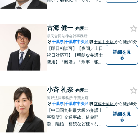
添い，顧客志向・サポート精
神を大切にしつつ，問題解決
に全力を尽くします。【休日
夜間相談、出張にも柔軟に対
古海 健一
応】ご相談者様の精神的負担
弁護士
を軽減することも重視してい
県民合同法律会計事務所
る弁護士です。【千葉駅徒歩
千葉県
千葉市中央区
千葉中央駅
から徒歩1分
|
７分】
【即日相談可】【夜間／土日
詳細を見
祝日対応可】【明朗な弁護士
る
費用】「離婚」「刑事・犯罪
弁護」「労働」「交通事故」
「借金問題」に注力しており
ます。民事・家事・刑事を扱
小斉 礼奈
う弁護士です。弁護士と税理
弁護士
士が様々な専門家と連携して
岡野法律事務所 千葉支店
ワンストップで問題解決しま
千葉県
千葉市中央区
京成千葉駅
から徒歩6分
|
す。
【中四国九州最大級の弁護士
詳細を見
事務所】交通事故、借金問
る
題、離婚、相続など様々な問
題について、「何度でも無
料」の相談を行っています！