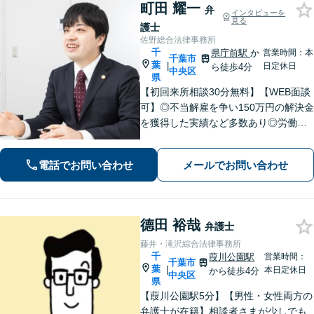
町田 耀一
弁
インタビューを
見る
護士
佐野総合法律事務所
千
県庁前駅
か
営業時間：本
千葉市
葉
|
日定休日
ら徒歩4分
中央区
県
【初回来所相談30分無料】【WEB面談
可】◎不当解雇を争い150万円の解決金
を獲得した実績など多数あり◎労働、
不動産、離婚・男女問題などに対応。1
件1件、真摯に向き合うことを大切に、
電話でお問い合わせ
メールでお問い合わせ
丁寧なリーガルサービスを提供。ぜひ
ご相談ください。【県庁前駅4分】
德田 裕哉
弁護士
藤井・滝沢綜合法律事務所
千
葭川公園駅
営業時間：
千葉市
葉
|
本日定休日
から徒歩4分
中央区
県
【葭川公園駅5分】【男性・女性両方の
弁護士が在籍】相談者さまが少しでも