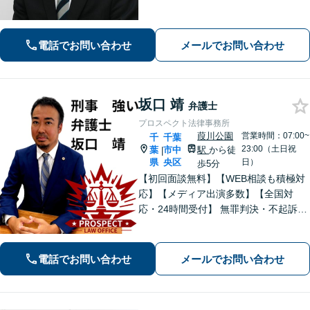
て尽力します【相続・遺言】遺産分割
協議や調停など対応【不動産・住ま
い】オーナーの方からの案件を解決し
電話でお問い合わせ
メールでお問い合わせ
た実績多数【初回相談無料】
坂口 靖
弁護士
プロスペクト法律事務所
葭川公園
営業時間：07:00~
千
千葉
23:00（土日祝
葉
市中
駅
から徒
|
県
央区
日）
歩5分
【初回面談無料】【WEB相談も積極対
応】【メディア出演多数】【全国対
応・24時間受付】 無罪判決・不起訴多
数の“実力派”弁護士が直接対応！刑事弁
護に精通し、圧倒的な交渉力で最善の
結果へ。粘り強く、鋭く、そして迅速
電話でお問い合わせ
メールでお問い合わせ
に。明朗な料金体系で安心サポート。