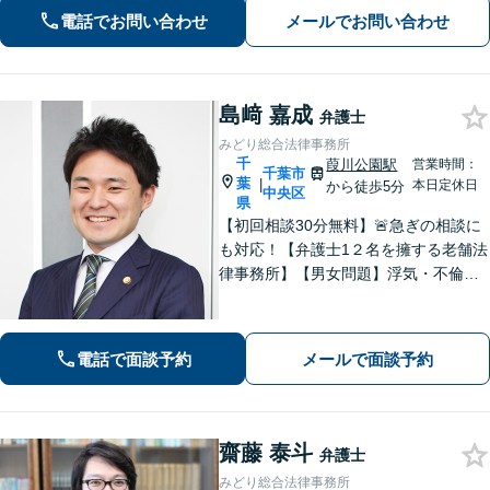
だろうか」と迷われている方でも、ま
電話でお問い合わせ
メールでお問い合わせ
ずはお気軽にご相談ください【休日・
夜間面談｜WEB面談可】
島﨑 嘉成
弁護士
みどり総合法律事務所
千
葭川公園駅
営業時間：
千葉市
葉
|
本日定休日
から徒歩5分
中央区
県
【初回相談30分無料】🚨急ぎの相談に
も対応！【弁護士1２名を擁する老舗法
律事務所】【男女問題】浮気・不倫の
慰謝料・親権問題などご相談ください
【借金問題】最適な債務整理をご提案
【債権回収】売掛金の回収はお任せ
電話で面談予約
メールで面談予約
【葭川公園駅5分／千葉中央駅10分】
齋藤 泰斗
弁護士
みどり総合法律事務所