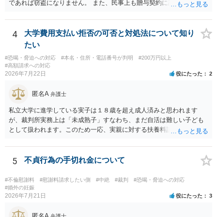
であれば窃盗になりません。 また、民事上も贈与契約に該当すると思
われるところ、返済の義務はありません。 これ以上のやり取りをせ
ず、可能であればブロックをするようにしてください。 ご不安であれ
ば、最寄りの警察署に相談をしても良いかもしれません。 以上、ご参
4
大学費用支払い拒否の可否と対処法について知り
考になれば幸いです。
たい
#恐喝・脅迫への対応
#本名・住所・電話番号が判明
#200万円以上
#高額請求への対応
2026年7月22日
役にたった
2
匿名A
弁護士
私立大学に進学している実子は１８歳を超え成人済みと思われます
が、裁判所実務上は「未成熟子」すなわち、まだ自活は難しい子ども
として扱われます。このため一応、実親に対する扶養料請求として法
律的には成り立つ可能性があります。 ただし、実子と同居する元配偶
者宛に養育費を支払っており、当該養育費は実子の進学費用の趣旨も
一部含まれています。また、私立大学進学について貴殿が了解したわ
5
不貞行為の手切れ金について
けではないという事情も存在します。 こうした場合には、支払を拒ん
だとしても学費の請求が裁判所によって強制される可能性は低いとい
#不倫慰謝料
#慰謝料請求したい側
#中絶
#裁判
#恐喝・脅迫への対応
えます。 以上整理したとおり、貴殿の事情を説明し支払えないと実子
#婚外の妊娠
2026年7月21日
役にたった
3
に伝えるのが良い対処法と思います。
匿名A
弁護士