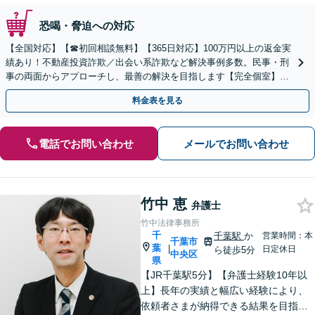
恐喝・脅迫への対応
【全国対応】【☎︎初回相談無料】【365日対応】100万円以上の返金実
績あり！不動産投資詐欺／出会い系詐欺など解決事例多数。民事・刑
事の両面からアプローチし、最善の解決を目指します【完全個室】
【代々木駅3分】
料金表を見る
電話でお問い合わせ
メールでお問い合わせ
竹中 恵
弁護士
竹中法律事務所
千
千葉駅
か
営業時間：本
千葉市
葉
|
日定休日
ら徒歩5分
中央区
県
【JR千葉駅5分】【弁護士経験10年以
上】長年の実績と幅広い経験により、
依頼者さまが納得できる結果を目指し