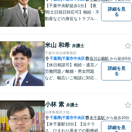
【千葉中央駅徒歩1分】【夜
詳細を見
間/土日祝日対応可】相続・不
る
動産などの身近なトラブルに
ついて、依頼者の方のお悩み
を解決して、笑顔を取り戻し
て頂けるよう、最善の策を考
米山 和希
え全力で実行します。まずは
弁護士
ご相談ください。
千葉中央法律事務所
千葉県
千葉市中央区
葭川公園駅
から徒歩5分
|
【休日相談可】相続・遺言／
詳細を見
労働問題／離婚・男女問題
る
など、幅広いご相談に対応。
依頼者さまに丁寧に寄り添
い、納得できる解決を目指し
ます【複数弁護士在籍】複雑
小林 素
な内容の紛争も、事務所一丸
弁護士
となり解決までサポート【葭
法律事務所大地
川公園駅5分】
千葉県
千葉市中央区
本千葉駅
から徒歩10分
|
【本千葉駅10分】【法テラ
詳細を見
ス、ひまわり基金での勤務経