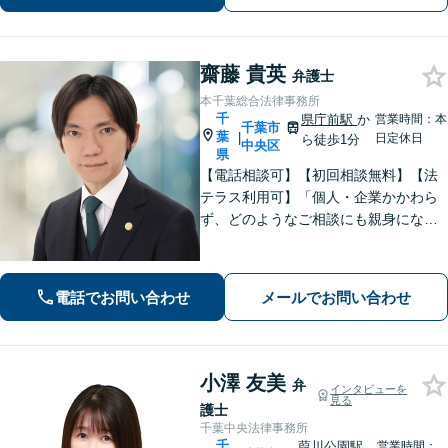
カー兼司法書士と連携【法テラス・WE
B面談可】【都内面談可】
齋藤 貴英
弁護士
本千葉総合法律事務所
千
県庁前駅
か
営業時間：本
千葉市
葉
|
日定休日
ら徒歩1分
中央区
県
【電話相談可】【初回相談無料】【法
テラス利用可】「個人・企業かかわら
ず、どのようなご相談にも親身になっ
て対応します」企業法務／交通事故／
離婚問題／借金問題／刑事事件など、
幅広くサポート。【夜間・休日面談
電話でお問い合わせ
メールでお問い合わせ
可】【完全個室】【本千葉駅徒歩３
分】
小澤 友美
弁
インタビューを
見る
護士
千葉中央法律事務所
千
葭川公園駅
営業時間：