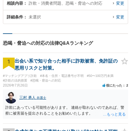
相談内容
詐欺・消費者問題、恐喝・脅迫への対応
変更
詳細条件
未選択
変更
恐喝・脅迫への対応の法律Q&Aランキング
1
出会い系で知り合った相手に詐欺被害、免許証の
悪用リスクと対策。
#マッチングアプリ詐欺
#本名・住所・電話番号が不明
#50〜100万円未満
#詐欺の法的措置
#恐喝・脅迫への対応
2026年7月26日
役にたった
2
三村 勇人
弁護士
詐欺にあっている可能性があります。 連絡が取れないのであれば、警
察に被害届を提出されることをお勧めいたします。