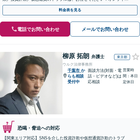
のみで解決も可能！
料金表を見る
電話でお問い合わせ
メールでお問い合わせ
柳原 拓朗
弁護士
東京都
ウルク法律事務所
営業時
千葉市
か
面談方法(対面・電
らも相談
話・ビデオなど)は
間：本日
受付中
応相談
定休日
恐喝・脅迫への対応
【関東エリア対応】SNSを介した投資詐欺や仮想通貨詐欺のトラブ