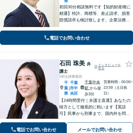
県
初回30分相談無料です【知的財産権に
精通】特許、商標等、差止請求、損害
賠償請求も検討致します。企業法務・
顧問契約・刑事事件・離婚・相続・不
動産など分野の区別なく、複雑・特殊
電話でお問い合わせ
な事案でも全力で対応します。千葉県
内に限らず、関東エリア内であれば出
張可
石田 珠美
弁
インタビューを
見る
護士
Sfil法律事務所
千葉中央
営業時間：00:00~
千
千葉
23:59（土日祝
葉
市中
駅
から徒
|
県
央区
日）
歩3分
【24時間受付｜弁護士直通】あなたの
味方として徹底的に戦います【英語
可】民事から刑事まで、国内外を問わ
ず幅広くサポート【IT講師経験／デジ
タル証拠・資産対応】ソーシャルワー
電話でお問い合わせ
メールでお問い合わせ