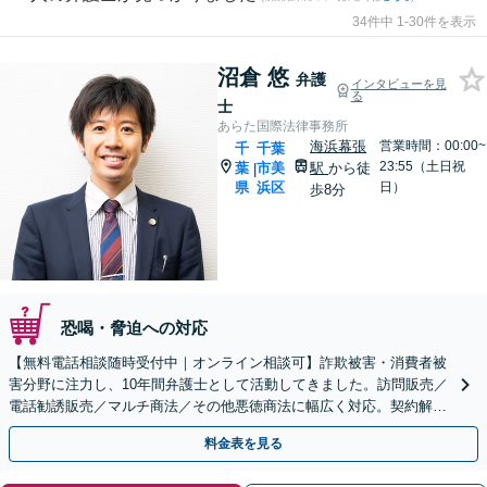
34件中 1-30件を表示
沼倉 悠
弁護
インタビューを見
る
士
あらた国際法律事務所
海浜幕張
営業時間：00:00~
千
千葉
23:55（土日祝
葉
市美
駅
から徒
|
県
浜区
日）
歩8分
恐喝・脅迫への対応
【無料電話相談随時受付中｜オンライン相談可】詐欺被害・消費者被
害分野に注力し、10年間弁護士として活動してきました。訪問販売／
電話勧誘販売／マルチ商法／その他悪徳商法に幅広く対応。契約解
除、返金、回収に尽力します。
料金表を見る