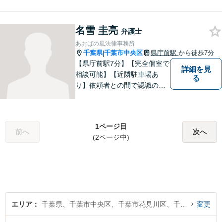
きるだけリラックスしてお話
いただけるように最善を尽く
名雪 圭亮
します。誠実な対応と迅速な
弁護士
事件解決を心がけておりま
あおばの風法律事務所
す。お困りの方はご相談くだ
千葉県
千葉市中央区
県庁前駅
から徒歩7分
|
さい。
【県庁前駅7分】【完全個室で
詳細を見
相談可能】【近隣駐車場あ
る
り】依頼者との間で認識のず
れが生じないように、依頼者
の話をしっかりと聞くことを
大切にしています。悩んでい
1ページ目
る方々の話を丁寧に聞き、迅
前へ
次へ
(2ページ中)
速に解決いたします。お気軽
にご相談ください。
エリア
千葉県、千葉市中央区、千葉市花見川区、千葉市稲毛区、千葉市若葉区、千葉市緑区、千葉市美浜区
変更