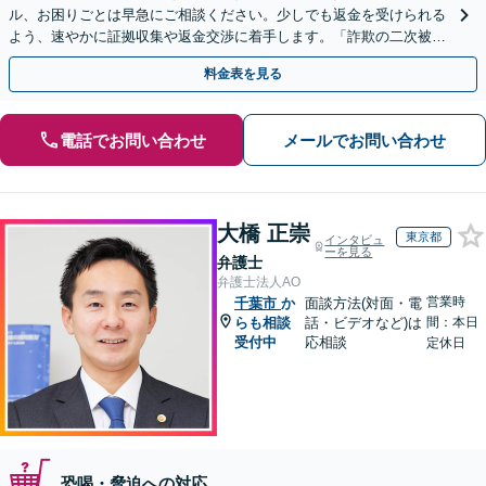
ル、お困りごとは早急にご相談ください。少しでも返金を受けられる
よう、速やかに証拠収集や返金交渉に着手します。「詐欺の二次被
害」のご相談も対応します【初回相談無料】【Web相談可】
料金表を見る
電話でお問い合わせ
メールでお問い合わせ
大橋 正崇
東京都
インタビュ
ーを見る
弁護士
弁護士法人AO
営業時
千葉市
か
面談方法(対面・電
らも相談
話・ビデオなど)は
間：本日
受付中
応相談
定休日
恐喝・脅迫への対応