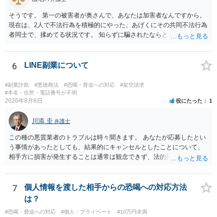
そうです。 第一の被害者が奥さんで、あなたは加害者なんですから。
現在は、2人で不法行為を積極的にやった、あげくにその共同不法行為
者同士で、揉めてる状況です。 知らずに騙されたならともか
く・・・。 それでも経緯を考えれば多少は、その男よりは同情できる
というだけですから。
6
LINE副業について
#副業詐欺
#悪徳商法
#恐喝・脅迫への対応
#架空請求
#本名・住所・電話番号が不明
2026年8月6日
役にたった
1
川添 圭
弁護士
この種の悪質業者のトラブルは時々聞きます。 あなたが応募したとい
う事情があったとしても、結果的にキャンセルとしたことについて、
相手方に損害が発生することは通常は観念できず、法的措置を採って
も認められません。この種の言説は半ば脅しのようなものです。 ま
ず、最寄りの消費生活センターへ相談し、連絡を無視してよいかどう
かのアドバイスを受けられることをお勧めします。しつこいようであ
7
個人情報を渡した相手からの恐喝への対応方法
れば、弁護士へ依頼して警告してもらうことも必要になるかもしれま
は？
せん。
#恐喝・脅迫への対応
#個人・プライベート
#10万円未満