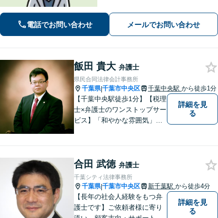
りやすい説明が強み。離婚・犯罪被害
者支援案件の豊富な経験で培った知見
電話でお問い合わせ
メールでお問い合わせ
でお話を十分にお聞きし、心に寄り添
い伴走します。まずは一度ご相談くだ
さい。
飯田 貴大
弁護士
県民合同法律会計事務所
千葉県
千葉市中央区
千葉中央駅
から徒歩1分
|
【千葉中央駅徒歩1分】【税理
詳細を見
士×弁護士のワンストップサー
る
ビス】「和やかな雰囲気」と
「的確な解決」を大切に、
日々依頼者様のため尽力して
おります。何かお困りごとが
合田 武徳
ありましたら、お気軽にご相
弁護士
談ください。【完全個室対
千葉シティ法律事務所
応】
千葉県
千葉市中央区
新千葉駅
から徒歩4分
|
【長年の社会人経験をもつ弁
詳細を見
護士です】ご依頼者様に寄り
る