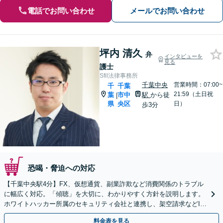
電話でお問い合わせ
メールでお問い合わせ
坪内 清久
弁
インタビューを
見る
護士
Sfil法律事務所
千葉中央
営業時間：07:00~
千
千葉
21:59（土日祝
葉
市中
駅
から徒
|
県
央区
日）
歩3分
恐喝・脅迫への対応
【千葉中央駅4分】FX、仮想通貨、副業詐欺など消費関係のトラブル
に幅広く対応。「傾聴」を大切に、わかりやすく方針を説明します。
ホワイトハッカー所属のセキュリティ会社と連携し、架空請求などIT
関連の詐欺にも精通しています【夜間面談OK】
料金表を見る