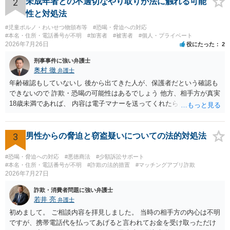
2
未成年者との不適切なやり取りが法に触れる可能
性と対処法
#児童ポルノ・わいせつ物頒布等
#恐喝・脅迫への対応
#本名・住所・電話番号が不明
#加害者
#被害者
#個人・プライベート
2026年7月26日
役にたった
2
刑事事件に強い弁護士
奥村 徹
弁護士
年齢確認もしていないし 後から出てきた人が、保護者だという確認も
できないので 詐欺・恐喝の可能性はあるでしょう 他方、相手方が真実
18歳未満であれば、 内容は電子マナーを送ってくれたら自慰行為など
の動画を要望通りに撮って送るよと言ったやりとりでした。 自分は動
画の尺は10分ほど、服を着たままで胸を触って欲しい、などの要望を
して、要求された金額(1000円程度)の電子マネーを送信してしまいま
3
男性からの脅迫と窃盗疑いについての法的対処法
した。 そこから、撮影するまで暇なので顔の雰囲気の写真を交換して
欲しい、住んでいる都道府県と区を教えてと言われたので教えたりと
#恐喝・脅迫への対応
#悪徳商法
#少額訴訟サポート
言ったやり取りをしていました。 というやりとりは、青少年条例違反
#本名・住所・電話番号が不明
#詐欺の法的措置
#マッチングアプリ詐欺
2026年7月27日
（わいせつ行為）の疑いがあります。18歳未満と知らなくても処罰可
能です。
詐欺・消費者問題に強い弁護士
若井 亮
弁護士
初めまして。 ご相談内容を拝見しました。 当時の相手方の内心は不明
ですが、携帯電話代を払ってあげると言われてお金を受け取っただけ