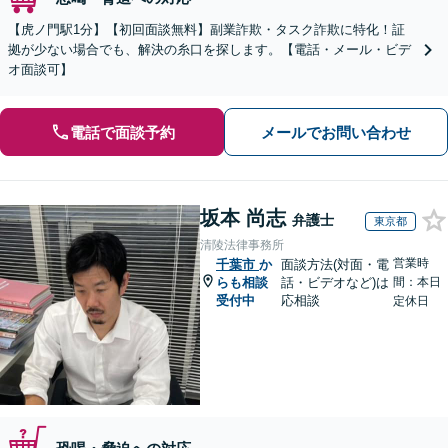
【虎ノ門駅1分】【初回面談無料】副業詐欺・タスク詐欺に特化！証
拠が少ない場合でも、解決の糸口を探します。【電話・メール・ビデ
オ面談可】
電話で面談予約
メールでお問い合わせ
坂本 尚志
弁護士
東京都
清陵法律事務所
営業時
千葉市
か
面談方法(対面・電
らも相談
話・ビデオなど)は
間：本日
受付中
応相談
定休日