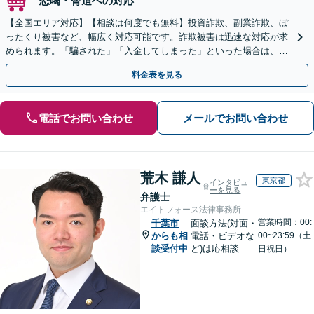
恐喝・脅迫への対応
【全国エリア対応】【相談は何度でも無料】投資詐欺、副業詐欺、ぼ
ったくり被害など、幅広く対応可能です。詐欺被害は迅速な対応が求
められます。「騙された」「入金してしまった」といった場合は、お
早めにご相談ください。【電話・メール・WEB相談可】
料金表を見る
電話でお問い合わせ
メールでお問い合わせ
荒木 謙人
東京都
インタビュ
ーを見る
弁護士
エイトフォース法律事務所
営業時間：00:
千葉市
面談方法(対面・
からも相
電話・ビデオな
00~23:59（土
談受付中
ど)は応相談
日祝日）