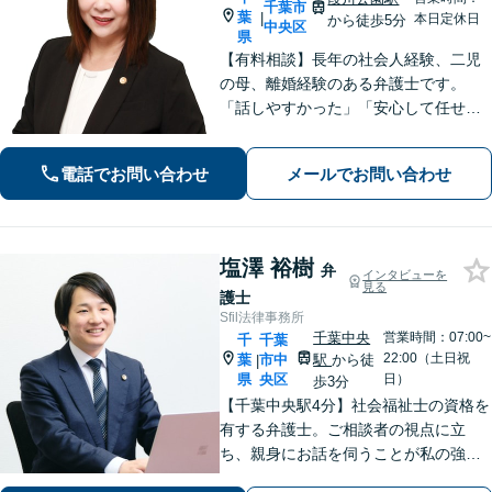
千葉市
葉
|
本日定休日
から徒歩5分
中央区
県
【有料相談】長年の社会人経験、二児
の母、離婚経験のある弁護士です。
「話しやすかった」「安心して任せら
れた」といったお声を頂戴していま
す。最後まで話を遮らずにお聞きし、
電話でお問い合わせ
メールでお問い合わせ
丁寧な対応を心がけます。お気軽にご
相談ください【JR千葉駅15分、葭川公
園駅5分】
塩澤 裕樹
弁
インタビューを
見る
護士
Sfil法律事務所
千葉中央
営業時間：07:00~
千
千葉
22:00（土日祝
葉
市中
駅
から徒
|
県
央区
日）
歩3分
【千葉中央駅4分】社会福祉士の資格を
有する弁護士。ご相談者の視点に立
ち、親身にお話を伺うことが私の強み
です。「こんなことを相談してよいの