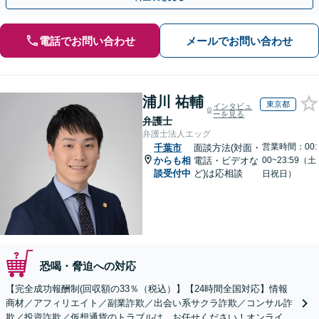
電話でお問い合わせ
メールでお問い合わせ
浦川 祐輔
東京都
インタビュ
ーを見る
弁護士
弁護士法人エッグ
営業時間：00:
千葉市
面談方法(対面・
からも相
電話・ビデオな
00~23:59（土
談受付中
ど)は応相談
日祝日）
恐喝・脅迫への対応
【完全成功報酬制(回収額の33％（税込）】【24時間全国対応】情報
商材／アフィリエイト／副業詐欺／出会い系サクラ詐欺／コンサル詐
欺／投資詐欺／仮想通貨のトラブルは、お任せください！オンライン