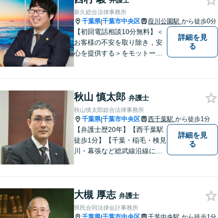
弁護士
れば、お早めにご相談くださ
新久総合法律事務所
い。【オンライン相談可】
千葉県
千葉市中央区
葭川公園駅
から徒歩0分
|
【初回電話相談10分無料】＜
詳細を見
お客様の不安を取り除き，安
る
心を提供する＞をモットーに
丁寧な説明を心掛けていま
す。夜間・休日の相談も承っ
ております。まずはお気軽に
秋山 慎太郎
電話・メールでお問合せくだ
弁護士
さい。
秋山慎太郎総合法律事務所
千葉県
千葉市中央区
西千葉駅
から徒歩1分
|
【弁護士歴20年】【西千葉駅
詳細を見
徒歩1分】【千葉・稲毛・検見
る
川・幕張など総武線沿線にお
住いの方好アクセス】不動
産・相続・離婚・交通事故・
借金・労働・刑事・企業法務
大槻 厚志
などお気軽にお問い合わせく
弁護士
ださい【個人／企業いずれも
県民合同法律会計事務所
対応実績あり】
千葉県
千葉市中央区
千葉中央駅
から徒歩1分
|