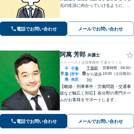
元の生活に向かっていけるように、最
大限尽力させていただきます。まずは
お気軽にご相談ください。【事前予約
で休日・夜間面談可】【完全個室】
電話でお問い合わせ
メールでお問い合わせ
阿萬 芳郎
弁護士
ベリーベスト法律事務所 千葉オフィス
千葉駅
営業時間：09:30~
千
千葉
18:00（土日祝日）
葉
市中
から徒歩
|
県
央区
3分
【離婚・刑事事件・労働問題・交通事
故など幅広く対応】各分野の専門チー
ムがお客様をサポートします。
電話でお問い合わせ
メールでお問い合わせ