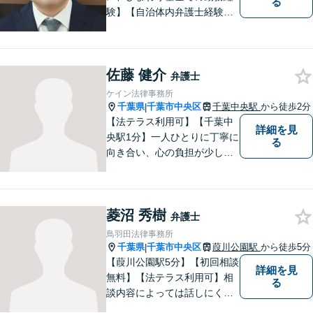
る
験】【自治体内弁護士経験】
依頼者のお話をよく聞き、本
当のニーズを汲み上げ、依頼
者にとって最善の解決を目指
佐藤 健介
すことを目標に活動を続けて
弁護士
います。お困りの方はお気軽
ケイン法律事務所
にご相談ください。
千葉県
千葉市中央区
千葉中央駅
から徒歩2分
|
【法テラス利用可】【千葉中
詳細を見
央駅1分】一人ひとりに丁寧に
る
向き合い、心の負担が少しで
も軽くなるようサポートいた
します。問題の背景にも目を
向け、その先の暮らしまで見
菱沼 秀樹
据えた支えを大切にしていま
弁護士
す。あなたの気持ちにしっか
鳥羽田法律事務所
り寄り添います。【休日・夜
千葉県
千葉市中央区
葭川公園駅
から徒歩5分
|
間面談可】
【葭川公園駅5分】【初回相談
詳細を見
無料】【法テラス利用可】相
る
談内容によっては話しにくい
こともあると思いますが、で