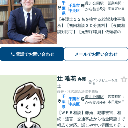
千
葭川公園駅
営業時間：
千葉市
葉
|
本日定休日
から徒歩5分
中央区
県
【弁護士１２名を擁する老舗法律事務
所】【初回相談３０分無料】【夜間相
談対応可】【元県庁職員】依頼者の方
の一番身近な相談相手を目指していま
す。地域に信頼されている歴史のある
法律事務所です。
電話でお問い合わせ
メールでお問い合わせ
辻 唯花
弁護
インタビューを見
る
士
藤井・滝沢綜合法律事務所
千
葭川公園駅
営業時間：
千葉市
葉
|
本日定休日
から徒歩4分
中央区
県
【ＷＥＢ相談】離婚、犯罪被害、相
続・遺言、交通事故から借金問題まで
幅広く対応。話しやすい雰囲気と分か