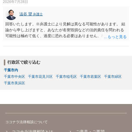
2026年7月28日
澁谷 望
弁護士
回答いたします。※弁護士により見解は異なる可能性があります。 結
論から申し上げますと、あなたが名誉毀損などの法的責任を問われる
可能性は極めて低く、過度に恐れる必要はありません。相手の行為こ
そが恐喝や脅迫にあたる悪質な手口です。相手がブロックしてきたの
は警察の介入を恐れて逃げた可能性が高いと考えられます。 今後の具
体的な対応は以下の通りです。 ・相手の要求は無視する（1対1のやり
取りで「詐欺か」と聞いただけで名誉毀損は成立しません） ・マイナ
行政区で絞り込む
ンバー総合フリーダイヤルへ連絡し、カードの一時停止と再発行手続
千葉市内
きを行う ・万が一に備え、会社には「個人情報を悪用されたトラブル
千葉市中央区
千葉市花見川区
千葉市稲毛区
千葉市若葉区
千葉市緑区
に巻き込まれた」と事前伝えておく すでに警察へ相談済みとのことで
すので、今後別のアカウントから連絡が来ても一切応じず、警察へ追
千葉市美浜区
加の報告を行ってください。
ココナラ法律相談について
ココナラ法律相談とは
ご意見・ご要望