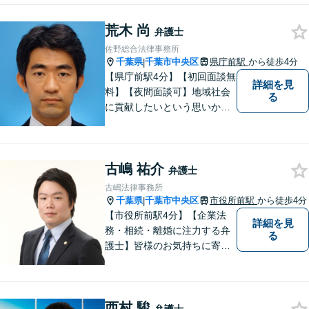
まずはお気軽にご相談くださ
荒木 尚
い！
弁護士
佐野総合法律事務所
千葉県
千葉市中央区
県庁前駅
から徒歩4分
|
【県庁前駅4分】【初回面談無
詳細を見
料】【夜間面談可】地域社会
る
に貢献したいという思いか
ら、日々弁護士活動に取り組
んでまいりました。 これま
で、ご家庭内やご近所でのト
古嶋 祐介
ラブルから取引・契約上の紛
弁護士
争、交通事故や刑事事件の支
古嶋法律事務所
援まで、多様なご相談を承っ
千葉県
千葉市中央区
市役所前駅
から徒歩4分
|
ております。
【市役所前駅4分】【企業法
詳細を見
務・相続・離婚に注力する弁
る
護士】皆様のお気持ちに寄り
添った弁護を大切にしており
ます。将来を見据え、最適な
解決方法をご提案・実現して
西村 駿
まいります。お困りごとがあ